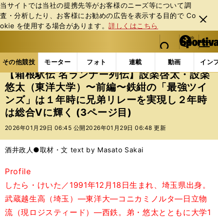
当サイトでは当社の提携先等がお客様のニーズ等について調
査・分析したり、お客様にお勧めの広告を表⽰する⽬的で Co
閉じ
okie を使⽤する場合があります。
詳しくはこちら
る
マイペ
web Sportiva (webスポルティーバ)
検索
メニュ
we
ー
その他競技の記事一覧
陸上
【箱根駅伝 名ランナー
b
ジ
その他競技
モーター
フォト
連載
動画
イン
ス
【箱根駅伝 名ランナー列伝】設楽啓太・設楽
ポ
悠太（東洋大学）〜前編〜鉄紺の「最強ツイ
ル
ンズ」は１年時に兄弟リレーを実現し２年時
テ
ィ
は総合Vに輝く (3ページ目)
ー
2026年01月29日 06:45 公開
2026年01月29日 06:48 更新
バ
酒井政人●取材・文 text by Masato Sakai
Profile
したら・けいた／1991年12月18日生まれ、埼玉県出身。
武蔵越生高（埼玉）―東洋大―コニカミノルタ―日立物
流（現ロジスティード）―西鉄。弟・悠太とともに大学1