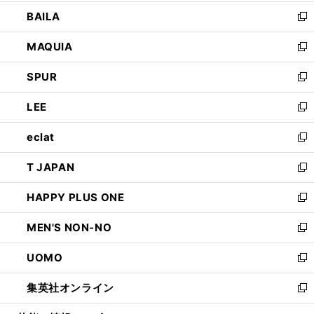
開
ウ
し
BAILA
く
ィ
い
新
ン
ウ
し
MAQUIA
ド
ィ
い
新
ウ
ン
ウ
し
SPUR
で
ド
ィ
い
新
開
ウ
ン
ウ
し
LEE
く
で
ド
ィ
い
新
開
ウ
ン
ウ
し
eclat
く
で
ド
ィ
い
新
開
ウ
ン
ウ
し
T JAPAN
く
で
ド
ィ
い
新
開
ウ
ン
ウ
し
HAPPY PLUS ONE
く
で
ド
ィ
い
新
開
ウ
ン
ウ
し
MEN'S NON-NO
く
で
ド
ィ
い
新
開
ウ
ン
ウ
し
UOMO
く
で
ド
ィ
い
新
開
ウ
ン
ウ
し
集英社オンライン
く
で
ド
ィ
い
新
開
ウ
ン
ウ
し