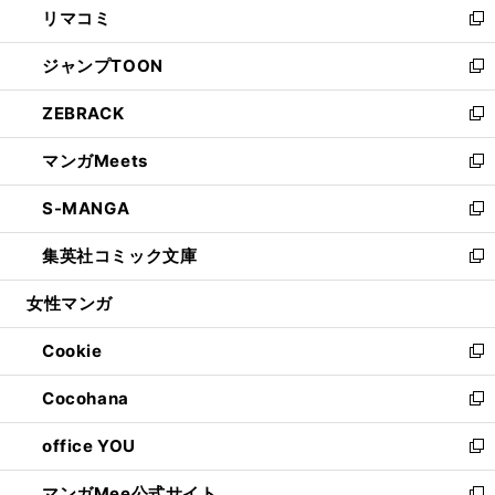
リマコミ
で
ド
ィ
い
新
開
ウ
ン
ウ
し
ジャンプTOON
く
で
ド
ィ
い
新
開
ウ
ン
ウ
し
ZEBRACK
く
で
ド
ィ
い
新
開
ウ
ン
ウ
し
マンガMeets
く
で
ド
ィ
い
新
開
ウ
ン
ウ
し
S-MANGA
く
で
ド
ィ
い
新
開
ウ
ン
ウ
し
集英社コミック文庫
く
で
ド
ィ
い
新
開
ウ
ン
ウ
し
女性マンガ
く
で
ド
ィ
い
開
ウ
ン
ウ
Cookie
く
で
ド
ィ
新
開
ウ
ン
し
Cocohana
く
で
ド
い
新
開
ウ
ウ
し
office YOU
く
で
ィ
い
新
開
ン
ウ
し
マンガMee公式サイト
く
ド