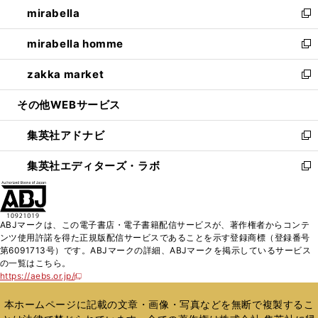
し
mirabella
く
で
ド
ィ
い
新
開
ウ
ン
ウ
し
mirabella homme
く
で
ド
ィ
い
新
開
ウ
ン
ウ
し
zakka market
く
で
ド
ィ
い
新
開
ウ
ン
ウ
し
その他WEBサービス
く
で
ド
ィ
い
開
ウ
ン
ウ
集英社アドナビ
く
で
ド
ィ
新
開
ウ
ン
し
集英社エディターズ・ラボ
く
で
ド
い
新
開
ウ
ウ
し
く
で
ィ
い
開
ン
ウ
ABJマークは、この電子書店・電子書籍配信サービスが、著作権者からコンテ
く
ド
ィ
ンツ使用許諾を得た正規版配信サービスであることを示す登録商標（登録番号
ウ
ン
第6091713号）です。ABJマークの詳細、ABJマークを掲示しているサービス
で
ド
の一覧はこちら。
開
ウ
https://aebs.or.jp/
新
く
で
し
い
開
本ホームページに記載の文章・画像・写真などを無断で複製するこ
ウ
く