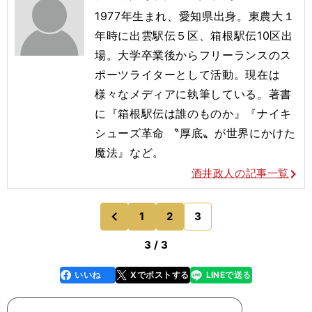
1977年生まれ、愛知県出身。東農大１
年時に出雲駅伝５区、箱根駅伝10区出
場。大学卒業後からフリーランスのス
ポーツライターとして活動。現在は
様々なメディアに執筆している。著書
に『箱根駅伝は誰のものか』『ナイキ
シューズ革命 〝厚底〟が世界にかけた
魔法』など。
酒井政人の記事一覧
1
2
3
のページへ
前
3 / 3
いいね
Xでポストする
LINEで送る
line
faceboo
x
k