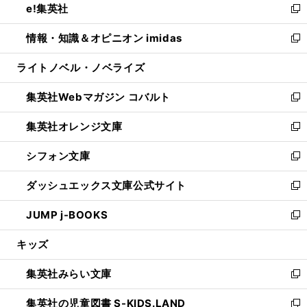
e!集英社
く
で
ド
ィ
い
新
開
ウ
ン
ウ
し
情報・知識＆オピニオン imidas
く
で
ド
ィ
い
新
開
ウ
ン
ウ
し
ライトノベル・ノベライズ
く
で
ド
ィ
い
開
ウ
ン
ウ
集英社Webマガジン コバルト
く
で
ド
ィ
新
開
ウ
ン
し
集英社オレンジ文庫
く
で
ド
い
新
開
ウ
ウ
し
シフォン文庫
く
で
ィ
い
新
開
ン
ウ
し
ダッシュエックス文庫公式サイト
く
ド
ィ
い
新
ウ
ン
ウ
し
JUMP j-BOOKS
で
ド
ィ
い
新
開
ウ
ン
ウ
し
キッズ
く
で
ド
ィ
い
開
ウ
ン
ウ
集英社みらい文庫
く
で
ド
ィ
新
開
ウ
ン
し
集英社の児童図書 S-KIDS.LAND
く
で
ド
い
新