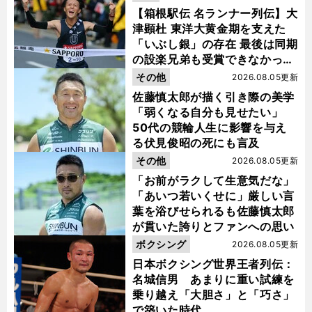
【箱根駅伝 名ランナー列伝】大
津顕杜 東洋大黄金期を支えた
「いぶし銀」の存在 最後は同期
の設楽兄弟も受賞できなかった
金栗杯に輝く
その他
2026.08.05更新
佐藤慎太郎が描く引き際の美学
「弱くなる自分も見せたい」
50代の競輪人生に影響を与え
る伏見俊昭の死にも言及
その他
2026.08.05更新
「お前がラクして生意気だな」
「あいつ若いくせに」厳しい言
葉を浴びせられるも佐藤慎太郎
が貫いた誇りとファンへの思い
ボクシング
2026.08.05更新
日本ボクシング世界王者列伝：
名城信男 あまりに重い試練を
乗り越え「大胆さ」と「巧さ」
で築いた時代