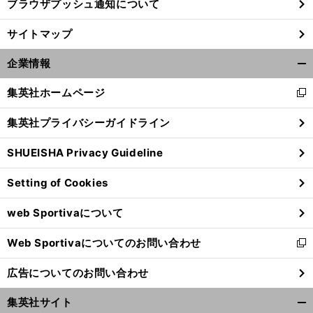
ブラウザプッシュ通知について
青
や
」
サイトマップ
木アリエが語る陸上を嫌いになりかけた2025年「
っている意味がわからなくなってしまいました
企業情報
開
く/
集英社ホームページ
新
閉
し
じ
集英社プライバシーガイドライン
い
る
ウ
SHUEISHA Privacy Guideline
ィ
ン
Setting of Cookies
ド
ウ
web Sportivaについて
で
開
Web Sportivaについてのお問い合わせ
く
新
し
広告についてのお問い合わせ
い
ウ
集英社サイト
ィ
開