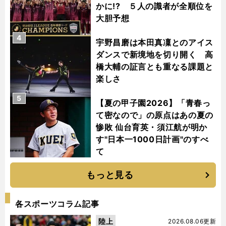
かに!? ５人の識者が全順位を
大胆予想
4
宇野昌磨は本田真凜とのアイス
ダンスで新境地を切り開く 高
橋大輔の証言とも重なる課題と
楽しさ
5
【夏の甲子園2026】「青春っ
て密なので」の原点はあの夏の
惨敗 仙台育英・須江航が明か
す"日本一1000日計画"のすべ
て
もっと見る
各スポーツコラム記事
陸上
2026.08.06更新