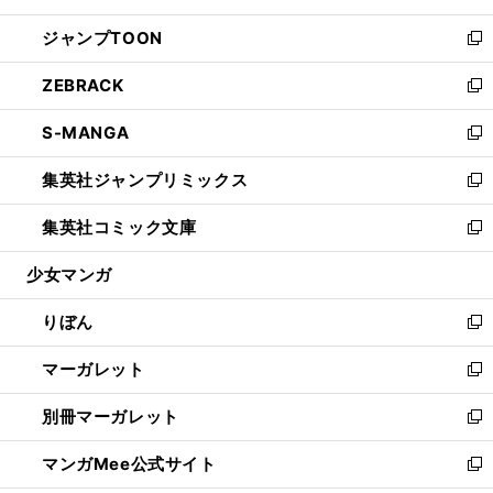
開
ウ
ン
ウ
し
ジャンプTOON
く
で
ド
ィ
い
新
開
ウ
ン
ウ
し
ZEBRACK
く
で
ド
ィ
い
新
開
ウ
ン
ウ
し
S-MANGA
く
で
ド
ィ
い
新
開
ウ
ン
ウ
し
集英社ジャンプリミックス
く
で
ド
ィ
い
新
開
ウ
ン
ウ
し
集英社コミック文庫
く
で
ド
ィ
い
新
開
ウ
ン
ウ
し
少女マンガ
く
で
ド
ィ
い
開
ウ
ン
ウ
りぼん
く
で
ド
ィ
新
開
ウ
ン
し
マーガレット
く
で
ド
い
新
開
ウ
ウ
し
別冊マーガレット
く
で
ィ
い
新
開
ン
ウ
し
マンガMee公式サイト
く
ド
ィ
い
新
ウ
ン
ウ
し