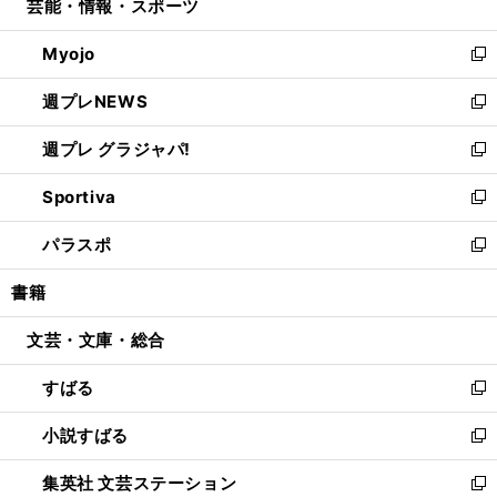
芸能・情報・スポーツ
く
で
ド
ィ
い
開
ウ
ン
ウ
Myojo
く
で
ド
ィ
新
開
ウ
ン
し
週プレNEWS
く
で
ド
い
新
開
ウ
ウ
し
週プレ グラジャパ!
く
で
ィ
い
新
開
ン
ウ
し
Sportiva
く
ド
ィ
い
新
ウ
ン
ウ
し
パラスポ
で
ド
ィ
い
新
開
ウ
ン
ウ
し
書籍
く
で
ド
ィ
い
開
ウ
ン
ウ
文芸・文庫・総合
く
で
ド
ィ
開
ウ
ン
すばる
く
で
ド
新
開
ウ
し
小説すばる
く
で
い
新
開
ウ
し
集英社 文芸ステーション
く
ィ
い
新