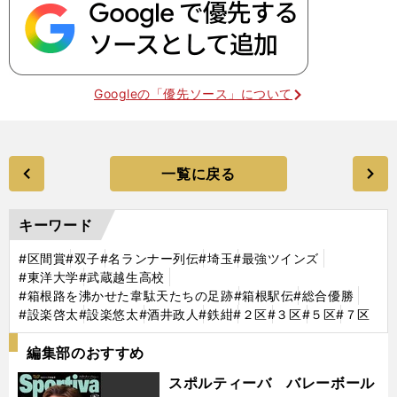
Googleの「優先ソース」について
一覧に戻る
キーワード
#区間賞
#双子
#名ランナー列伝
#埼玉
#最強ツインズ
#東洋大学
#武蔵越生高校
#箱根路を沸かせた韋駄天たちの足跡
#箱根駅伝
#総合優勝
#設楽啓太
#設楽悠太
#酒井政人
#鉄紺
#２区
#３区
#５区
#７区
編集部のおすすめ
スポルティーバ バレーボール