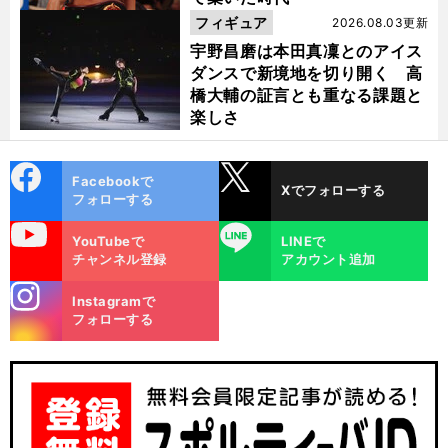
フィギュア
2026.08.03更新
宇野昌磨は本田真凜とのアイス
ダンスで新境地を切り開く 高
橋大輔の証言とも重なる課題と
楽しさ
cebo
X
Facebookで
Xでフォローする
ok
フォローする
uTube
LINE
YouTubeで
LINEで
チャンネル登録
アカウント追加
stagra
Instagramで
m
フォローする