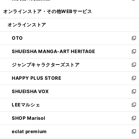
開
ウ
ウ
し
オンラインストア・
その他WEBサービス
く
で
ィ
い
開
ン
ウ
オンラインストア
く
ド
ィ
ウ
ン
OTO
で
ド
新
開
ウ
し
SHUEISHA MANGA-ART HERITAGE
く
で
い
新
開
ウ
し
ジャンプキャラクターズストア
く
ィ
い
新
ン
ウ
し
HAPPY PLUS STORE
ド
ィ
い
新
ウ
ン
ウ
し
SHUEISHA VOX
で
ド
ィ
い
新
開
ウ
ン
ウ
し
LEEマルシェ
く
で
ド
ィ
い
新
開
ウ
ン
ウ
し
SHOP Marisol
く
で
ド
ィ
い
新
開
ウ
ン
ウ
し
eclat premium
く
で
ド
ィ
い
新
開
ウ
ン
ウ