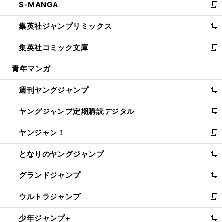
S-MANGA
く
で
ド
ィ
い
新
開
ウ
ン
ウ
し
集英社ジャンプリミックス
く
で
ド
ィ
い
新
開
ウ
ン
ウ
し
集英社コミック文庫
く
で
ド
ィ
い
新
開
ウ
ン
ウ
し
青年マンガ
く
で
ド
ィ
い
開
ウ
ン
ウ
週刊ヤングジャンプ
く
で
ド
ィ
新
開
ウ
ン
し
ヤングジャンプ定期購読デジタル
く
で
ド
い
新
開
ウ
ウ
し
ヤンジャン！
く
で
ィ
い
新
開
ン
ウ
し
となりのヤングジャンプ
く
ド
ィ
い
新
ウ
ン
ウ
し
グランドジャンプ
で
ド
ィ
い
新
開
ウ
ン
ウ
し
ウルトラジャンプ
く
で
ド
ィ
い
新
開
ウ
ン
ウ
し
少年ジャンプ+
く
で
ド
ィ
い
新