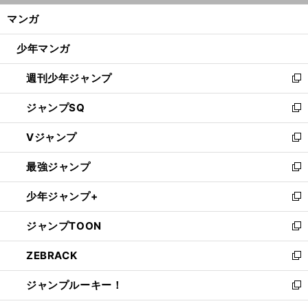
ン
く/
マンガ
ド
閉
ウ
じ
少年マンガ
で
る
開
週刊少年ジャンプ
く
新
し
ジャンプSQ
い
新
ウ
し
Vジャンプ
ィ
い
新
ン
ウ
し
最強ジャンプ
ド
ィ
い
新
ウ
ン
ウ
し
少年ジャンプ+
で
ド
ィ
い
新
開
ウ
ン
ウ
し
ジャンプTOON
く
で
ド
ィ
い
新
開
ウ
ン
ウ
し
ZEBRACK
く
で
ド
ィ
い
新
開
ウ
ン
ウ
し
ジャンプルーキー！
く
で
ド
ィ
い
新
開
ウ
ン
ウ
し