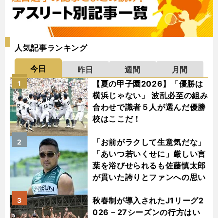
人気記事ランキング
今日
昨日
週間
月間
【夏の甲子園2026】「優勝は
1
横浜じゃない」 波乱必至の組み
合わせで識者５人が選んだ優勝
校はここだ！
「お前がラクして生意気だな」
2
「あいつ若いくせに」厳しい言
葉を浴びせられるも佐藤慎太郎
が貫いた誇りとファンへの思い
秋春制が導入されたJ1リーグ2
3
026－27シーズンの行方はい