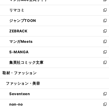
ィ
い
新
ウ
ン
ウ
し
リマコミ
で
ド
ィ
い
新
開
ウ
ン
ウ
し
ジャンプTOON
く
で
ド
ィ
い
新
開
ウ
ン
ウ
し
ZEBRACK
く
で
ド
ィ
い
新
開
ウ
ン
ウ
し
マンガMeets
く
で
ド
ィ
い
新
開
ウ
ン
ウ
し
S-MANGA
く
で
ド
ィ
い
新
開
ウ
ン
ウ
し
集英社コミック文庫
く
で
ド
ィ
い
新
開
ウ
ン
ウ
し
取材・ファッション
く
で
ド
ィ
い
開
ウ
ン
ウ
ファッション・美容
く
で
ド
ィ
開
ウ
ン
Seventeen
く
で
ド
新
開
ウ
し
non-no
く
で
い
新