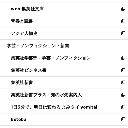
ン
ウ
し
web 集英社文庫
ド
ィ
い
新
ウ
ン
ウ
し
青春と読書
で
ド
ィ
い
新
開
ウ
ン
ウ
し
アジア人物史
く
で
ド
ィ
い
新
開
ウ
ン
ウ
し
学芸・ノンフィクション・新書
く
で
ド
ィ
い
開
ウ
ン
ウ
集英社学芸部 - 学芸・ノンフィクション
く
で
ド
ィ
新
開
ウ
ン
し
集英社ビジネス書
く
で
ド
い
新
開
ウ
ウ
し
集英社新書
く
で
ィ
い
新
開
ン
ウ
し
集英社新書プラス - 知の水先案内人
く
ド
ィ
い
新
ウ
ン
ウ
し
1日5分で、明日は変わる よみタイ yomitai
で
ド
ィ
い
新
開
ウ
ン
ウ
し
kotoba
く
で
ド
ィ
い
新
開
ウ
ン
ウ
し