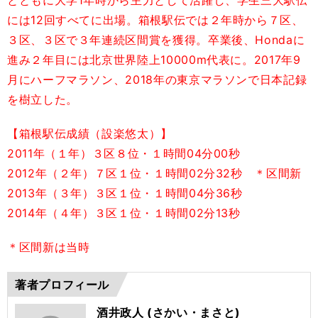
とともに大学1年時から主力として活躍し、学生三大駅伝
には12回すべてに出場。箱根駅伝では２年時から７区、
３区、３区で３年連続区間賞を獲得。卒業後、Hondaに
進み２年目には北京世界陸上10000m代表に。2017年9
月にハーフマラソン、2018年の東京マラソンで日本記録
を樹立した。
【箱根駅伝成績（設楽悠太）】
2011年（１年）３区８位・１時間04分00秒
2012年（２年）７区１位・１時間02分32秒 ＊区間新
2013年（３年）３区１位・１時間04分36秒
2014年（４年）３区１位・１時間02分13秒
＊区間新は当時
著者プロフィール
酒井政人 (さかい・まさと)