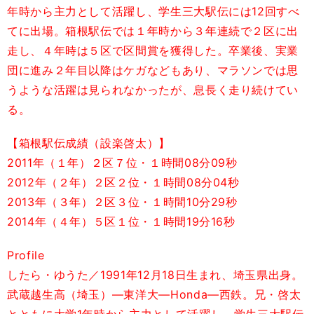
年時から主力として活躍し、学生三大駅伝には12回すべ
てに出場。箱根駅伝では１年時から３年連続で２区に出
走し、４年時は５区で区間賞を獲得した。卒業後、実業
団に進み２年目以降はケガなどもあり、マラソンでは思
うような活躍は見られなかったが、息長く走り続けてい
る。
【箱根駅伝成績（設楽啓太）】
2011年（１年）２区７位・１時間08分09秒
2012年（２年）２区２位・１時間08分04秒
2013年（３年）２区３位・１時間10分29秒
2014年（４年）５区１位・１時間19分16秒
Profile
したら・ゆうた／1991年12月18日生まれ、埼玉県出身。
武蔵越生高（埼玉）―東洋大―Honda―西鉄。兄・啓太