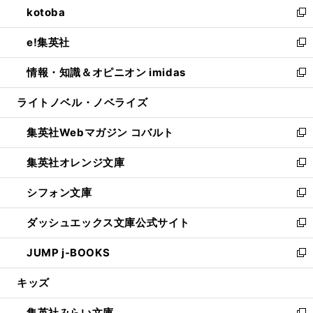
kotoba
く
で
ド
ィ
い
新
開
ウ
ン
ウ
し
e!集英社
く
で
ド
ィ
い
新
開
ウ
ン
ウ
し
情報・知識＆オピニオン imidas
く
で
ド
ィ
い
新
開
ウ
ン
ウ
し
ライトノベル・ノベライズ
く
で
ド
ィ
い
開
ウ
ン
ウ
集英社Webマガジン コバルト
く
で
ド
ィ
新
開
ウ
ン
し
集英社オレンジ文庫
く
で
ド
い
新
開
ウ
ウ
し
シフォン文庫
く
で
ィ
い
新
開
ン
ウ
し
ダッシュエックス文庫公式サイト
く
ド
ィ
い
新
ウ
ン
ウ
し
JUMP j-BOOKS
で
ド
ィ
い
新
開
ウ
ン
ウ
し
キッズ
く
で
ド
ィ
い
開
ウ
ン
ウ
集英社みらい文庫
く
で