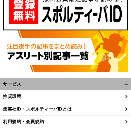
サービス
開
く/
推奨環境
閉
じ
集英社ID・スポルティーバIDとは
る
利用規約・会員規約