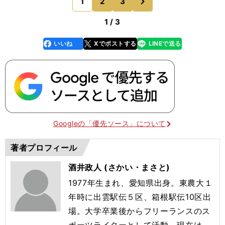
1
2
3
のページへ
悠太が区
1 / 3
いいね
Xでポストする
LINEで送る
line
faceboo
x
k
Googleの「優先ソース」について
著者プロフィール
酒井政人 (さかい・まさと)
1977年生まれ、愛知県出身。東農大１
年時に出雲駅伝５区、箱根駅伝10区出
場。大学卒業後からフリーランスのス
ポーツライターとして活動。現在は