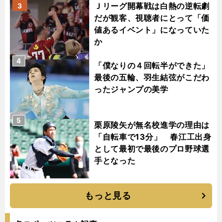
Ｊリーグ開幕戦は白熱の逆転劇
3
だが観客、視聴者にとって「価
値あるイベント」になっていた
か
4
「僕なりの４回転半ができた」
最後の五輪、羽生結弦がこだわ
ったジャンプの美学
5
栗原陵矢が無名校進学の理由は
「自転車で13分」 春江工出身
として最初で最後のプロ野球選
手となった
もっと見る