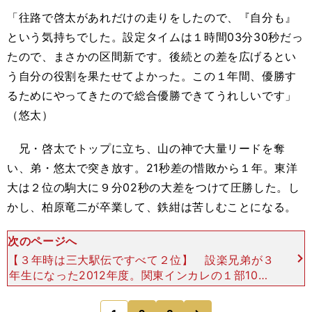
「往路で啓太があれだけの走りをしたので、『自分も』
という気持ちでした。設定タイムは１時間03分30秒だっ
たので、まさかの区間新です。後続との差を広げるとい
う自分の役割を果たせてよかった。この１年間、優勝す
るためにやってきたので総合優勝できてうれしいです」
（悠太）
兄・啓太でトップに立ち、山の神で大量リードを奪
い、弟・悠太で突き放す。21秒差の惜敗から１年。東洋
大は２位の駒大に９分02秒の大差をつけて圧勝した。し
かし、柏原竜二が卒業して、鉄紺は苦しむことになる。
次のページへ
【３年時は三大駅伝ですべて２位】 設楽兄弟が３
年生になった2012年度。関東インカレの１部1000
0ｍは啓太が２位、悠太が３位に入り、日本人ワン
ツーを飾る。出雲は１区の啓太が区間８位、４区の
次