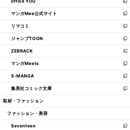
office YOU
く
で
ィ
い
新
開
ン
ウ
し
マンガMee公式サイト
く
ド
ィ
い
新
ウ
ン
ウ
し
リマコミ
で
ド
ィ
い
新
開
ウ
ン
ウ
し
ジャンプTOON
く
で
ド
ィ
い
新
開
ウ
ン
ウ
し
ZEBRACK
く
で
ド
ィ
い
新
開
ウ
ン
ウ
し
マンガMeets
く
で
ド
ィ
い
新
開
ウ
ン
ウ
し
S-MANGA
く
で
ド
ィ
い
新
開
ウ
ン
ウ
し
集英社コミック文庫
く
で
ド
ィ
い
新
開
ウ
ン
ウ
し
取材・ファッション
く
で
ド
ィ
い
開
ウ
ン
ウ
ファッション・美容
く
で
ド
ィ
開
ウ
ン
Seventeen
く
で
ド
新