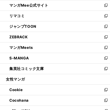
ン
ウ
し
マンガMee公式サイト
く
ド
ィ
い
新
ウ
ン
ウ
し
リマコミ
で
ド
ィ
い
新
開
ウ
ン
ウ
し
ジャンプTOON
く
で
ド
ィ
い
新
開
ウ
ン
ウ
し
ZEBRACK
く
で
ド
ィ
い
新
開
ウ
ン
ウ
し
マンガMeets
く
で
ド
ィ
い
新
開
ウ
ン
ウ
し
S-MANGA
く
で
ド
ィ
い
新
開
ウ
ン
ウ
し
集英社コミック文庫
く
で
ド
ィ
い
新
開
ウ
ン
ウ
し
女性マンガ
く
で
ド
ィ
い
開
ウ
ン
ウ
Cookie
く
で
ド
ィ
新
開
ウ
ン
し
Cocohana
く
で
ド
い
新
開
ウ
ウ
し