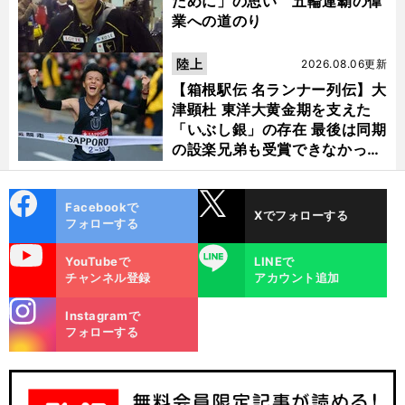
ために」の思い 五輪連覇の偉
業への道のり
陸上
2026.08.06更新
【箱根駅伝 名ランナー列伝】大
津顕杜 東洋大黄金期を支えた
「いぶし銀」の存在 最後は同期
の設楽兄弟も受賞できなかった
金栗杯に輝く
cebo
X
Facebookで
Xでフォローする
ok
フォローする
uTube
LINE
・
」
俺
、
.
笑
YouTubeで
LINEで
】
.
前
1
へ
2026
500
20k
チャンネル登録
アカウント追加
stagra
Instagramで
m
フォローする