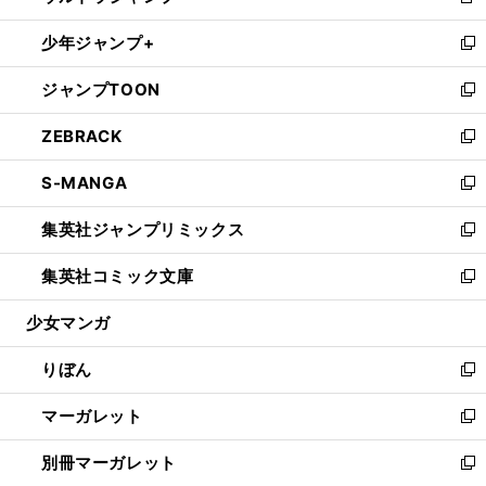
新
開
ウ
ン
ウ
し
少年ジャンプ+
く
で
ド
ィ
い
新
開
ウ
ン
ウ
し
ジャンプTOON
く
で
ド
ィ
い
新
開
ウ
ン
ウ
し
ZEBRACK
く
で
ド
ィ
い
新
開
ウ
ン
ウ
し
S-MANGA
く
で
ド
ィ
い
新
開
ウ
ン
ウ
し
集英社ジャンプリミックス
く
で
ド
ィ
い
新
開
ウ
ン
ウ
し
集英社コミック文庫
く
で
ド
ィ
い
新
開
ウ
ン
ウ
し
少女マンガ
く
で
ド
ィ
い
開
ウ
ン
ウ
りぼん
く
で
ド
ィ
新
開
ウ
ン
し
マーガレット
く
で
ド
い
新
開
ウ
ウ
し
別冊マーガレット
く
で
ィ
い
新
開