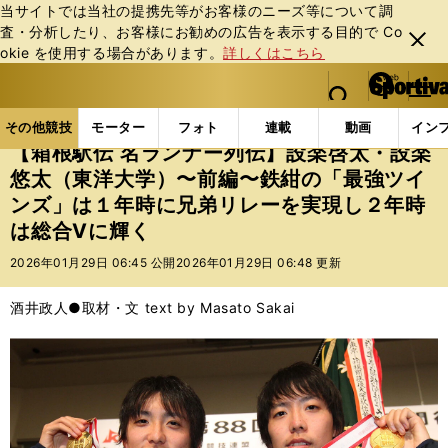
当サイトでは当社の提携先等がお客様のニーズ等について調
査・分析したり、お客様にお勧めの広告を表⽰する⽬的で Co
閉じ
okie を使⽤する場合があります。
詳しくはこちら
る
マイペ
web Sportiva (webスポルティーバ)
検索
メニュ
we
ー
その他競技の記事一覧
陸上
【箱根駅伝 名ランナー
b
ジ
その他競技
モーター
フォト
連載
動画
イン
ス
【箱根駅伝 名ランナー列伝】設楽啓太・設楽
ポ
悠太（東洋大学）〜前編〜鉄紺の「最強ツイ
ル
ンズ」は１年時に兄弟リレーを実現し２年時
テ
ィ
は総合Vに輝く
ー
2026年01月29日 06:45 公開
2026年01月29日 06:48 更新
バ
酒井政人●取材・文 text by Masato Sakai