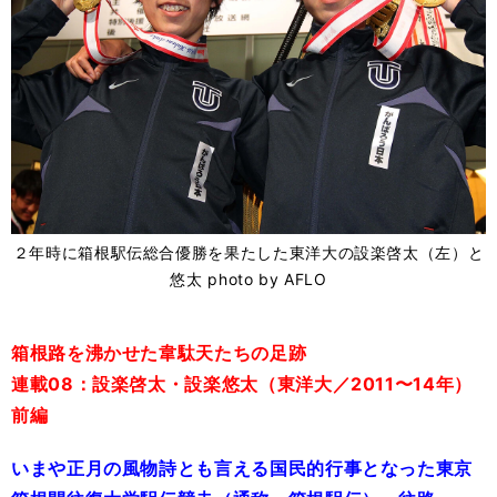
２年時に箱根駅伝総合優勝を果たした東洋大の設楽啓太（左）と
悠太 photo by AFLO
箱根路を沸かせた韋駄天たちの足跡
連載08：設楽啓太・設楽悠太（東洋大／2011〜14年）
前編
いまや正月の風物詩とも言える国民的行事となった東京