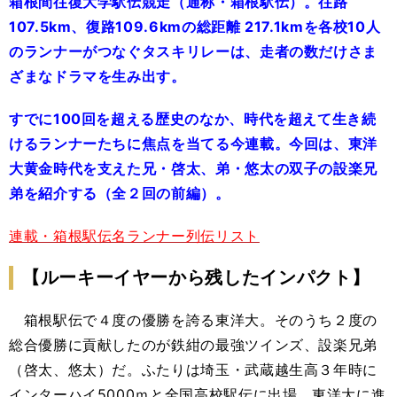
箱根間往復大学駅伝競走（通称・箱根駅伝）。往路
107.5km、復路109.6kmの総距離 217.1kmを各校10人
のランナーがつなぐタスキリレーは、走者の数だけさま
ざまなドラマを生み出す。
すでに100回を超える歴史のなか、時代を超えて生き続
けるランナーたちに焦点を当てる今連載。今回は、東洋
大黄金時代を支えた兄・啓太、弟・悠太の双子の設楽兄
弟を紹介する（全２回の前編）。
連載・箱根駅伝名ランナー列伝リスト
【ルーキーイヤーから残したインパクト】
箱根駅伝で４度の優勝を誇る東洋大。そのうち２度の
総合優勝に貢献したのが鉄紺の最強ツインズ、設楽兄弟
（啓太、悠太）だ。ふたりは埼玉・武蔵越生高３年時に
インターハイ5000ｍと全国高校駅伝に出場。東洋大に進