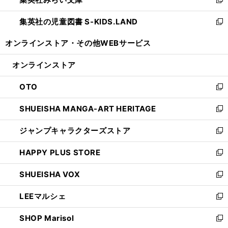
ド
ィ
新
開
ウ
ン
し
集英社の児童図書 S-KIDS.LAND
く
で
ド
い
新
開
ウ
ウ
し
オンラインストア・
その他WEBサービス
く
で
ィ
い
開
ン
ウ
オンラインストア
く
ド
ィ
ウ
ン
OTO
で
ド
新
開
ウ
し
SHUEISHA MANGA-ART HERITAGE
く
で
い
新
開
ウ
し
ジャンプキャラクターズストア
く
ィ
い
新
ン
ウ
し
HAPPY PLUS STORE
ド
ィ
い
新
ウ
ン
ウ
し
SHUEISHA VOX
で
ド
ィ
い
新
開
ウ
ン
ウ
し
LEEマルシェ
く
で
ド
ィ
い
新
開
ウ
ン
ウ
し
SHOP Marisol
く
で
ド
ィ
い
新