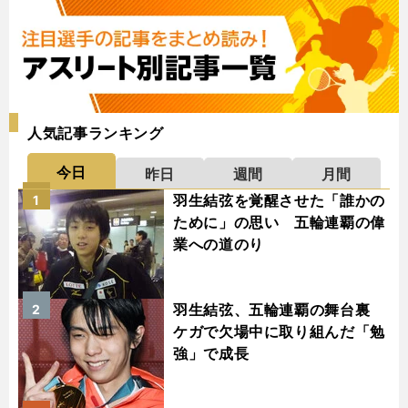
人気記事ランキング
今日
昨日
週間
月間
羽生結弦を覚醒させた「誰かの
1
ために」の思い 五輪連覇の偉
業への道のり
羽生結弦、五輪連覇の舞台裏
2
ケガで欠場中に取り組んだ「勉
強」で成長