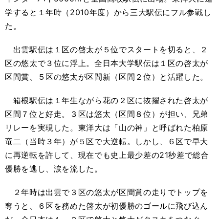
学すると１年時（2010年度）から三大駅伝にフル参戦し
た。
出雲駅伝は１区の啓太が５位でスタートを切ると、２
区の悠太で３位に浮上。全日本大学駅伝は１区の啓太が
区間賞、５区の悠太が区間新（区間２位）と活躍した。
箱根駅伝は１年生ながら花の２区に抜擢された啓太が
区間７位と好走。３区は悠太（区間８位）が担い、兄弟
リレーを実現した。東洋大は「山の神」と呼ばれた柏原
竜二（当時３年）が５区で大逆転。しかし、６区で早大
に再逆転を許して、現在でも史上最少差の21秒差で総合
優勝を逃し、涙を流した。
２年時は出雲で３区の悠太が区間賞の走りでトップを
奪うと、６区を務めた啓太が初優勝のゴールに飛び込ん