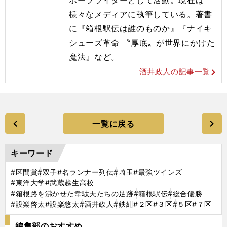
様々なメディアに執筆している。著書
に『箱根駅伝は誰のものか』『ナイキ
シューズ革命 〝厚底〟が世界にかけた
魔法』など。
酒井政人の記事一覧
一覧に戻る
キーワード
#区間賞
#双子
#名ランナー列伝
#埼玉
#最強ツインズ
#東洋大学
#武蔵越生高校
#箱根路を沸かせた韋駄天たちの足跡
#箱根駅伝
#総合優勝
#設楽啓太
#設楽悠太
#酒井政人
#鉄紺
#２区
#３区
#５区
#７区
編集部のおすすめ