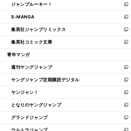
ジャンプルーキー！
く
で
ド
ィ
い
新
開
ウ
ン
ウ
し
S-MANGA
く
で
ド
ィ
い
新
開
ウ
ン
ウ
し
集英社ジャンプリミックス
く
で
ド
ィ
い
新
開
ウ
ン
ウ
し
集英社コミック文庫
く
で
ド
ィ
い
新
開
ウ
ン
ウ
し
青年マンガ
く
で
ド
ィ
い
開
ウ
ン
ウ
週刊ヤングジャンプ
く
で
ド
ィ
新
開
ウ
ン
し
ヤングジャンプ定期購読デジタル
く
で
ド
い
新
開
ウ
ウ
し
ヤンジャン！
く
で
ィ
い
新
開
ン
ウ
し
となりのヤングジャンプ
く
ド
ィ
い
新
ウ
ン
ウ
し
グランドジャンプ
で
ド
ィ
い
新
開
ウ
ン
ウ
し
ウルトラジャンプ
く
で
ド
ィ
い