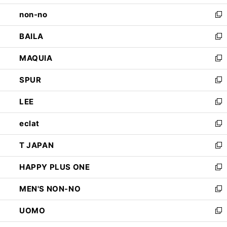
開
ウ
し
non-no
く
で
い
新
開
ウ
し
BAILA
く
ィ
い
新
ン
ウ
し
MAQUIA
ド
ィ
い
新
ウ
ン
ウ
し
SPUR
で
ド
ィ
い
新
開
ウ
ン
ウ
し
LEE
く
で
ド
ィ
い
新
開
ウ
ン
ウ
し
eclat
く
で
ド
ィ
い
新
開
ウ
ン
ウ
し
T JAPAN
く
で
ド
ィ
い
新
開
ウ
ン
ウ
し
HAPPY PLUS ONE
く
で
ド
ィ
い
新
開
ウ
ン
ウ
し
MEN'S NON-NO
く
で
ド
ィ
い
新
開
ウ
ン
ウ
し
UOMO
く
で
ド
ィ
い
新
開
ウ
ン
ウ
し