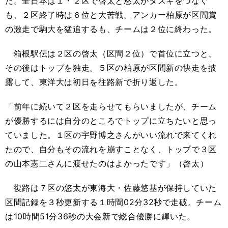
だ。全日本は１・２区で啓太と悠太がタスキをつなぐ
も、２区終了時は６位と大苦戦。アンカー柏原が区間賞
の激走で駒大を猛追するも、チームは２位に終わった。
箱根駅伝は２区の啓太（区間２位）で首位に立つと、
その後はトップを独走。５区の柏原が区間新の快走を披
露して、東洋大は初日を往路新で折り返した。
「前年に続いて２区を走らせてもらいましたが、チーム
が優勝するには自分のところでトップに立ちたいと思っ
ていました。１区の宇野博之さんがいい流れで来てくれ
たので、自分もその流れを崩すことなく、トップで３区
の山本憲二さんに渡せたのはよかったです」（啓太）
復路は７区の悠太が東海大・佐藤悠基が保持していた
区間記録を３秒更新する１時間02分32秒で走破。チーム
は10時間51分36秒の大会新で総合優勝に輝いた。