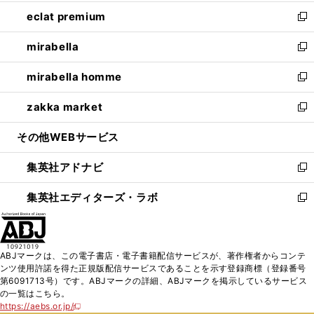
開
ウ
ン
ウ
し
eclat premium
く
で
ド
ィ
い
新
開
ウ
ン
ウ
し
mirabella
く
で
ド
ィ
い
新
開
ウ
ン
ウ
し
mirabella homme
く
で
ド
ィ
い
新
開
ウ
ン
ウ
し
zakka market
く
で
ド
ィ
い
新
開
ウ
ン
ウ
し
その他WEBサービス
く
で
ド
ィ
い
開
ウ
ン
ウ
集英社アドナビ
く
で
ド
ィ
新
開
ウ
ン
し
集英社エディターズ・ラボ
く
で
ド
い
新
開
ウ
ウ
し
く
で
ィ
い
開
ン
ウ
ABJマークは、この電子書店・電子書籍配信サービスが、著作権者からコンテ
く
ド
ィ
ンツ使用許諾を得た正規版配信サービスであることを示す登録商標（登録番号
ウ
ン
第6091713号）です。ABJマークの詳細、ABJマークを掲示しているサービス
で
ド
の一覧はこちら。
開
ウ
https://aebs.or.jp/
新