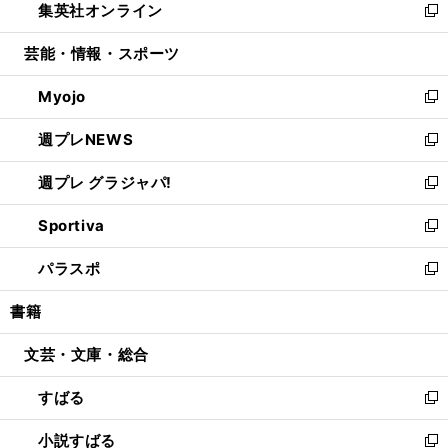
集英社オンライン
く
で
ド
ィ
い
新
開
ウ
ン
ウ
し
芸能・情報・スポーツ
く
で
ド
ィ
い
開
ウ
ン
ウ
Myojo
く
で
ド
ィ
新
開
ウ
ン
し
週プレNEWS
く
で
ド
い
新
開
ウ
ウ
し
週プレ グラジャパ!
く
で
ィ
い
新
開
ン
ウ
し
Sportiva
く
ド
ィ
い
新
ウ
ン
ウ
し
パラスポ
で
ド
ィ
い
新
開
ウ
ン
ウ
し
書籍
く
で
ド
ィ
い
開
ウ
ン
ウ
文芸・文庫・総合
く
で
ド
ィ
開
ウ
ン
すばる
く
で
ド
新
開
ウ
し
小説すばる
く
で
い
新