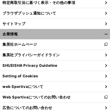
特定商取引法に基づく表示・その他の事項
ブラウザプッシュ通知について
サイトマップ
企業情報
開
く/
集英社ホームページ
新
閉
し
じ
集英社プライバシーガイドライン
い
る
ウ
SHUEISHA Privacy Guideline
ィ
ン
Setting of Cookies
ド
ウ
web Sportivaについて
で
開
Web Sportivaについてのお問い合わせ
く
新
し
広告についてのお問い合わせ
い