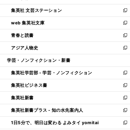
開
ウ
し
集英社 文芸ステーション
く
ィ
い
新
ン
ウ
し
web 集英社文庫
ド
ィ
い
新
ウ
ン
ウ
し
青春と読書
で
ド
ィ
い
新
開
ウ
ン
ウ
し
アジア人物史
く
で
ド
ィ
い
新
開
ウ
ン
ウ
し
学芸・ノンフィクション・新書
く
で
ド
ィ
い
開
ウ
ン
ウ
集英社学芸部 - 学芸・ノンフィクション
く
で
ド
ィ
新
開
ウ
ン
し
集英社ビジネス書
く
で
ド
い
新
開
ウ
ウ
し
集英社新書
く
で
ィ
い
新
開
ン
ウ
し
集英社新書プラス - 知の水先案内人
く
ド
ィ
い
新
ウ
ン
ウ
し
1日5分で、明日は変わる よみタイ yomitai
で
ド
ィ
い
新
開
ウ
ン
ウ
し