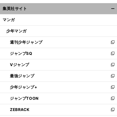
ウ
集英社サイト
ィ
開
ン
く/
マンガ
ド
閉
ウ
じ
少年マンガ
で
る
開
週刊少年ジャンプ
く
新
し
ジャンプSQ
い
新
ウ
し
Vジャンプ
ィ
い
新
ン
ウ
し
最強ジャンプ
ド
ィ
い
新
ウ
ン
ウ
し
少年ジャンプ+
で
ド
ィ
い
新
開
ウ
ン
ウ
し
ジャンプTOON
く
で
ド
ィ
い
新
開
ウ
ン
ウ
し
ZEBRACK
く
で
ド
ィ
い
新
開
ウ
ン
ウ
し