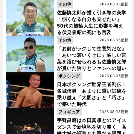
金栗杯に輝く
その他
2026.08.05更新
佐藤慎太郎が描く引き際の美学
「弱くなる自分も見せたい」
50代の競輪人生に影響を与え
る伏見俊昭の死にも言及
その他
2026.08.05更新
「お前がラクして生意気だな」
「あいつ若いくせに」厳しい言
葉を浴びせられるも佐藤慎太郎
前
が貫いた誇りとファンへの思い
へ
ボクシング
2026.08.05更新
日本ボクシング世界王者列伝：
名城信男 あまりに重い試練を
乗り越え「大胆さ」と「巧さ」
で築いた時代
フィギュア
2026.08.03更新
宇野昌磨は本田真凜とのアイス
ダンスで新境地を切り開く 高
橋大輔の証言とも重なる課題と