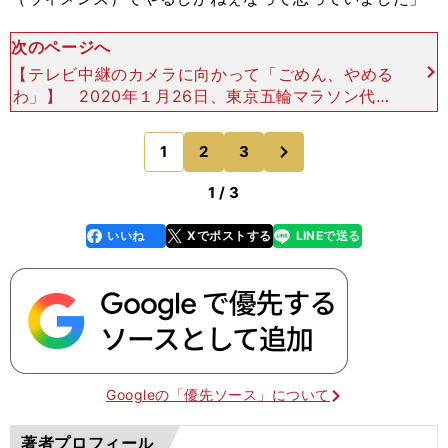
次のページへ
【テレビ中継のカメラに向かって「ごめん、やめる
わ」】 2020年１月26日、東京五輪マラソン代表
のラストチケットをかけて、福士は大阪国際女子マ
ラソンに出場した。代表選出への最低条件（２時間
次
1
2
3
のページへ
22分22
1 / 3
いいね
Xでポストする
LINEで送る
line
faceboo
x
k
Googleの「優先ソース」について
著者プロフィール