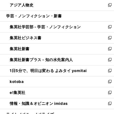
ウ
し
アジア人物史
く
で
ド
ィ
い
新
開
ウ
ン
ウ
し
学芸・ノンフィクション・新書
く
で
ド
ィ
い
開
ウ
ン
ウ
集英社学芸部 - 学芸・ノンフィクション
く
で
ド
ィ
新
開
ウ
ン
し
集英社ビジネス書
く
で
ド
い
新
開
ウ
ウ
し
集英社新書
く
で
ィ
い
新
開
ン
ウ
し
集英社新書プラス - 知の水先案内人
く
ド
ィ
い
新
ウ
ン
ウ
し
1日5分で、明日は変わる よみタイ yomitai
で
ド
ィ
い
新
開
ウ
ン
ウ
し
kotoba
く
で
ド
ィ
い
新
開
ウ
ン
ウ
し
e!集英社
く
で
ド
ィ
い
新
開
ウ
ン
ウ
し
情報・知識＆オピニオン imidas
く
で
ド
ィ
い
新
開
ウ
ン
ウ
し