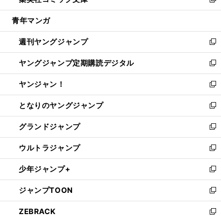
ィ
い
新
開
ウ
ン
ウ
し
青年マンガ
く
で
ド
ィ
い
開
ウ
ン
ウ
週刊ヤングジャンプ
く
で
ド
ィ
新
開
ウ
ン
し
ヤングジャンプ定期購読デジタル
く
で
ド
い
新
開
ウ
ウ
し
ヤンジャン！
く
で
ィ
い
新
開
ン
ウ
し
となりのヤングジャンプ
く
ド
ィ
い
新
ウ
ン
ウ
し
グランドジャンプ
で
ド
ィ
い
新
開
ウ
ン
ウ
し
ウルトラジャンプ
く
で
ド
ィ
い
新
開
ウ
ン
ウ
し
少年ジャンプ+
く
で
ド
ィ
い
新
開
ウ
ン
ウ
し
ジャンプTOON
く
で
ド
ィ
い
新
開
ウ
ン
ウ
し
ZEBRACK
く
で
ド
ィ
い
新