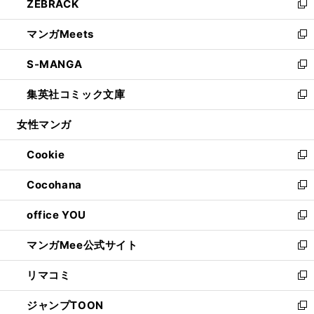
ZEBRACK
く
で
ド
ィ
い
新
開
ウ
ン
ウ
し
マンガMeets
く
で
ド
ィ
い
新
開
ウ
ン
ウ
し
S-MANGA
く
で
ド
ィ
い
新
開
ウ
ン
ウ
し
集英社コミック文庫
く
で
ド
ィ
い
新
開
ウ
ン
ウ
し
女性マンガ
く
で
ド
ィ
い
開
ウ
ン
ウ
Cookie
く
で
ド
ィ
新
開
ウ
ン
し
Cocohana
く
で
ド
い
新
開
ウ
ウ
し
office YOU
く
で
ィ
い
新
開
ン
ウ
し
マンガMee公式サイト
く
ド
ィ
い
新
ウ
ン
ウ
し
リマコミ
で
ド
ィ
い
新
開
ウ
ン
ウ
し
ジャンプTOON
く
で
ド
ィ
い
新