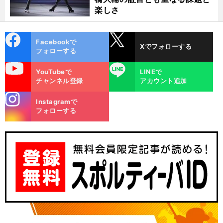
楽しさ
cebo
X
Facebookで
Xでフォローする
ok
フォローする
uTube
LINE
YouTubeで
LINEで
チャンネル登録
アカウント追加
stagra
Instagramで
m
フォローする