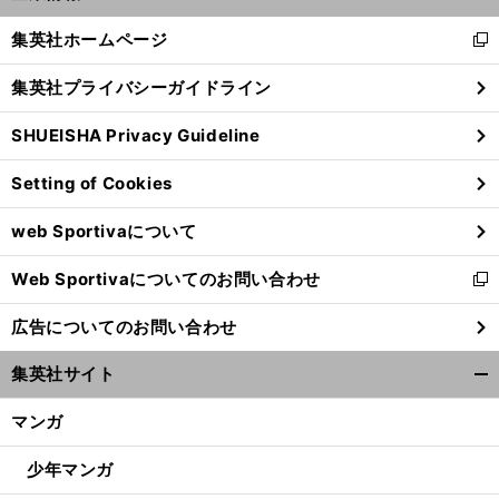
開
く/
集英社ホームページ
新
閉
し
じ
集英社プライバシーガイドライン
い
る
ウ
SHUEISHA Privacy Guideline
ィ
ン
Setting of Cookies
ド
ウ
web Sportivaについて
で
開
Web Sportivaについてのお問い合わせ
く
新
し
広告についてのお問い合わせ
い
ウ
集英社サイト
ィ
開
ン
く/
マンガ
ド
閉
ウ
じ
少年マンガ
で
る
開