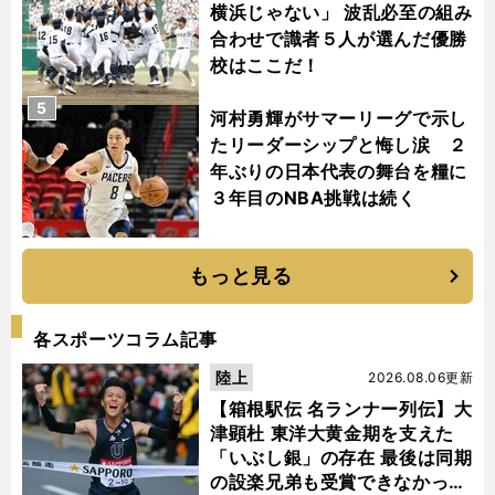
横浜じゃない」 波乱必至の組み
合わせで識者５人が選んだ優勝
校はここだ！
5
河村勇輝がサマーリーグで示し
たリーダーシップと悔し涙 ２
年ぶりの日本代表の舞台を糧に
３年目のNBA挑戦は続く
もっと見る
各スポーツコラム記事
陸上
2026.08.06更新
【箱根駅伝 名ランナー列伝】大
津顕杜 東洋大黄金期を支えた
「いぶし銀」の存在 最後は同期
の設楽兄弟も受賞できなかった