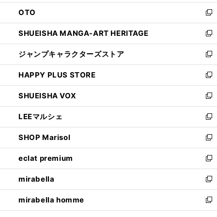
ウ
ン
OTO
で
ド
新
開
ウ
し
SHUEISHA MANGA-ART HERITAGE
く
で
い
新
開
ウ
し
ジャンプキャラクターズストア
く
ィ
い
新
ン
ウ
し
HAPPY PLUS STORE
ド
ィ
い
新
ウ
ン
ウ
し
SHUEISHA VOX
で
ド
ィ
い
新
開
ウ
ン
ウ
し
LEEマルシェ
く
で
ド
ィ
い
新
開
ウ
ン
ウ
し
SHOP Marisol
く
で
ド
ィ
い
新
開
ウ
ン
ウ
し
eclat premium
く
で
ド
ィ
い
新
開
ウ
ン
ウ
し
mirabella
く
で
ド
ィ
い
新
開
ウ
ン
ウ
し
mirabella homme
く
で
ド
ィ
い
新
開
ウ
ン
ウ
し