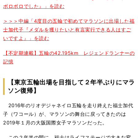
ボロボロでした』」を読む
＞＞＞中編「4度目の五輪で初めてマラソンに出場した福
士加代子『メダルを獲りたいと有言実行できる人はすご
いですよ』」を読む
【不定期連載】五輪の42.195km レジェンドランナーの
記憶
【東京五輪出場を目指して２年半ぶりにマラ
ソン復帰】
2016
年のリオデジャネイロ五輪を走り終えた福士加代
子（ワコール）が、マラソンの舞台に戻ってきたのは
2019
年１月の大阪国際女子マラソンだった。
この２年半の間に、福士はライフステージで大きな変