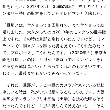
化を迎えた。
2017
年３月、
35
歳の時に、福士のドキュメ
ンタリー番組の取材をしていたテレビマンと入籍した。
「旦那とは、付き合って１回別れて、また付き合って結
婚しました。大きかったのは
2013
年のモスクワの世界陸
上ですね。その時は旦那と別れていたんですけど、（マ
ラソンで）銅メダルを獲った姿を見ていてくれたみたい
で、プロポ―スしてくれたんです。（
2020
年の）東京五
輪を目指したのは、旦那が『東京（でオリンピックを）
やるなら俺は見たい』と言ってくれたのも大きいです。
じゃー、最後までもがいてみるかって（笑）。
それに、旦那がテレビ中継のカメラがついている移動
車にいる時は、私がいい成績を取るらしいんです。大阪
国際女子マラソンでリオ五輪（出場）を決めた時もそう
だったんですけど、旦那の姿なんて見えないし、『そん