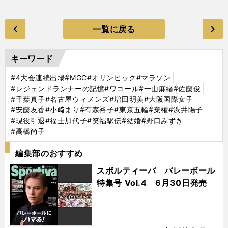
一覧に戻る
キーワード
#4大会連続出場
#MGC
#オリンピック
#マラソン
#レジェンドランナーの記憶
#ワコール
#一山麻緒
#佐藤俊
#千葉真子
#名古屋ウィメンズ
#増田明美
#大阪国際女子
#安藤友香
#小﨑まり
#有森裕子
#東京五輪
#棄権
#渋井陽子
#現役引退
#福士加代子
#笑福駅伝
#結婚
#野口みずき
#高橋尚子
編集部のおすすめ
スポルティーバ バレーボール
特集号 Vol.4 6月30日発売