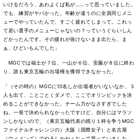
いけるだろう、あわよくば私が......って思っていました。
でも、練習がヤバかった。年齢が違うのに全員同じメニ
ューでやっていたんで、すごく疲れてしまって。これっ
て若い選手のメニューじゃないの？っていうぐらいしん
どかったんです。その疲れが抜けないまま出たら、ま
ぁ、ひどいもんでした」
MGC
では福士が７位、一山が６位、安藤が８位に終わ
り、誰も東京五輪の出場権を獲得できなかった。
「（その時の）
MGC
に
10
名しか出場者がいないなか、３
人も出て、ことごとくダメで、ここでオリンピックを決
めることができなかった。チーム力がなさすぎでした
ね。一発で決められなかったですけど、自分にはマラソ
ンしかないので、（東京五輪代表の残り１枠を争う
MGC
ファイナルチャレンジの）大阪（国際女子）と名古屋
（ウィメンズ）でやるしかねぇなって思っていました」