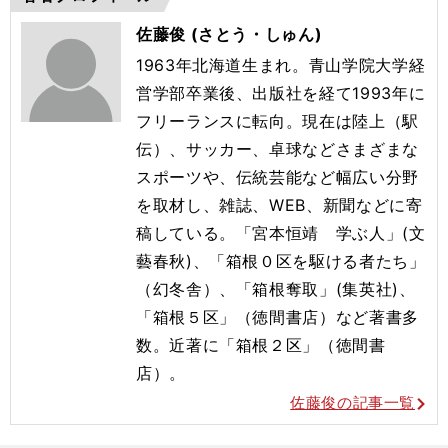
佐藤俊 (さとう・しゅん)
1963年北海道生まれ。青山学院大学経
営学部卒業後、出版社を経て1993年に
フリーランスに転向。現在は陸上（駅
伝）、サッカー、卓球などさまざまな
スポーツや、伝統芸能など幅広い分野
を取材し、雑誌、WEB、新聞などに寄
稿している。「宮本恒靖 学ぶ人」(文
藝春秋)、「箱根０区を駆ける者たち」
（幻冬舎）、「箱根奪取」(集英社)、
「箱根５区」（徳間書店）など著書多
数。近著に「箱根２区」（徳間書
店）。
佐藤俊の記事一覧