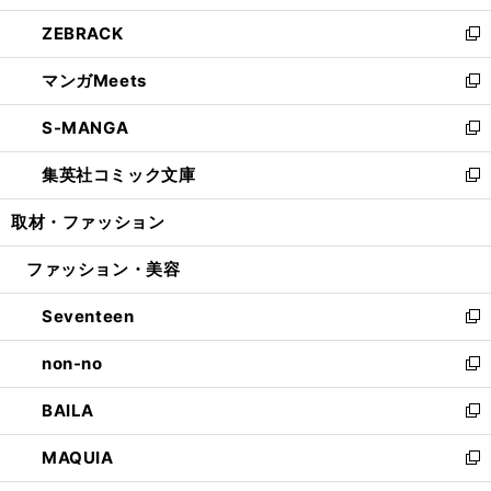
開
ウ
ン
ウ
し
ZEBRACK
く
で
ド
ィ
い
新
開
ウ
ン
ウ
し
マンガMeets
く
で
ド
ィ
い
新
開
ウ
ン
ウ
し
S-MANGA
く
で
ド
ィ
い
新
開
ウ
ン
ウ
し
集英社コミック文庫
く
で
ド
ィ
い
新
開
ウ
ン
ウ
し
取材・ファッション
く
で
ド
ィ
い
開
ウ
ン
ウ
ファッション・美容
く
で
ド
ィ
開
ウ
ン
Seventeen
く
で
ド
新
開
ウ
し
non-no
く
で
い
新
開
ウ
し
BAILA
く
ィ
い
新
ン
ウ
し
MAQUIA
ド
ィ
い
新
ウ
ン
ウ
し