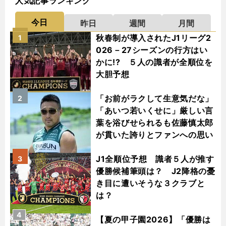
人気記事ランキング
今日
昨日
週間
月間
秋春制が導入されたJ1リーグ2
1
026－27シーズンの行方はい
かに!? ５人の識者が全順位を
大胆予想
「お前がラクして生意気だな」
2
「あいつ若いくせに」厳しい言
葉を浴びせられるも佐藤慎太郎
が貫いた誇りとファンへの思い
J1全順位予想 識者５人が推す
3
優勝候補筆頭は？ J2降格の憂
き目に遭いそうな３クラブと
は？
4
【夏の甲子園2026】「優勝は