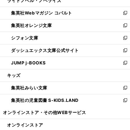
ライトノベル・ノベライズ
く
で
ド
ィ
い
開
ウ
ン
ウ
集英社Webマガジン コバルト
く
で
ド
ィ
新
開
ウ
ン
し
集英社オレンジ文庫
く
で
ド
い
新
開
ウ
ウ
し
シフォン文庫
く
で
ィ
い
新
開
ン
ウ
し
ダッシュエックス文庫公式サイト
く
ド
ィ
い
新
ウ
ン
ウ
し
JUMP j-BOOKS
で
ド
ィ
い
新
開
ウ
ン
ウ
し
キッズ
く
で
ド
ィ
い
開
ウ
ン
ウ
集英社みらい文庫
く
で
ド
ィ
新
開
ウ
ン
し
集英社の児童図書 S-KIDS.LAND
く
で
ド
い
新
開
ウ
ウ
し
オンラインストア・
その他WEBサービス
く
で
ィ
い
開
ン
ウ
オンラインストア
く
ド
ィ