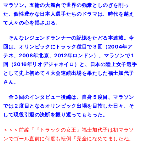
マラソン。五輪の大舞台で世界の強豪としのぎを削っ
た、個性豊かな日本人選手たちのドラマは、時代を越え
て人々の心を揺さぶる。
そんなレジェンドランナーの記憶をたどる本連載。今
回は、オリンピックにトラック種目で３回（2004年ア
テネ、2008年北京、2012年ロンドン）、マラソンで１
回（2016年リオデジャネイロ）と、日本の陸上女子選手
として史上初めて４大会連続出場を果たした福士加代子
さん。
全３回のインタビュー後編は、自身５度目、マラソン
では２度目となるオリンピック出場を目指した日々、そ
して現役引退の決断を振り返ってもらった。
＞＞＞前編「『トラックの女王』福士加代子は初マラソ
ンでゴール直前に何度も転倒『完全になめてましたね。