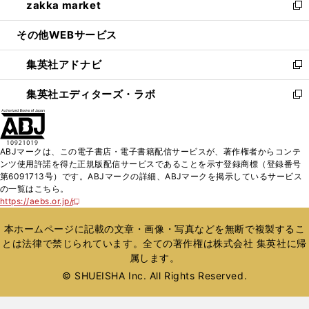
zakka market
く
で
ド
ィ
い
新
開
ウ
ン
ウ
し
その他WEBサービス
く
で
ド
ィ
い
開
ウ
ン
ウ
集英社アドナビ
く
で
ド
ィ
新
開
ウ
ン
し
集英社エディターズ・ラボ
く
で
ド
い
新
開
ウ
ウ
し
く
で
ィ
い
開
ン
ウ
ABJマークは、この電子書店・電子書籍配信サービスが、著作権者からコンテ
く
ド
ィ
ンツ使用許諾を得た正規版配信サービスであることを示す登録商標（登録番号
ウ
ン
第6091713号）です。ABJマークの詳細、ABJマークを掲示しているサービス
で
ド
の一覧はこちら。
開
ウ
https://aebs.or.jp/
新
く
で
し
い
開
本ホームページに記載の文章・画像・写真などを無断で複製するこ
ウ
く
とは法律で禁じられています。全ての著作権は株式会社 集英社に帰
ィ
属します。
ン
ド
© SHUEISHA Inc. All Rights Reserved.
ウ
で
開