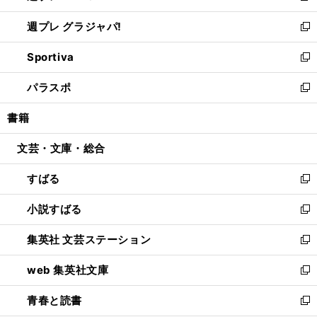
開
ウ
ウ
し
週プレ グラジャパ!
く
で
ィ
い
新
開
ン
ウ
し
Sportiva
く
ド
ィ
い
新
ウ
ン
ウ
し
パラスポ
で
ド
ィ
い
新
開
ウ
ン
ウ
し
書籍
く
で
ド
ィ
い
開
ウ
ン
ウ
文芸・文庫・総合
く
で
ド
ィ
開
ウ
ン
すばる
く
で
ド
新
開
ウ
し
小説すばる
く
で
い
新
開
ウ
し
集英社 文芸ステーション
く
ィ
い
新
ン
ウ
し
web 集英社文庫
ド
ィ
い
新
ウ
ン
ウ
し
青春と読書
で
ド
ィ
い
新
開
ウ
ン