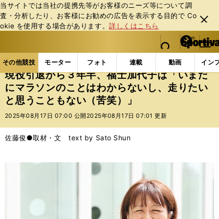
当サイトでは当社の提携先等がお客様のニーズ等について調
査・分析したり、お客様にお勧めの広告を表⽰する⽬的で Co
閉じ
okie を使⽤する場合があります。
詳しくはこちら
る
マイペ
web Sportiva (webスポルティーバ)
検索
メニュ
we
ー
その他競技の記事一覧
陸上
現役引退から３年半、
b
ジ
その他競技
モーター
フォト
連載
動画
イン
ス
現役引退から３年半、福士加代子は「いまだ
ポ
にマラソンのことはわからないし、走りたい
ル
と思うこともない（苦笑）」
テ
ィ
2025年08月17日 07:00 公開
2025年08月17日 07:01 更新
ー
バ
佐藤俊●取材・文 text by Sato Shun