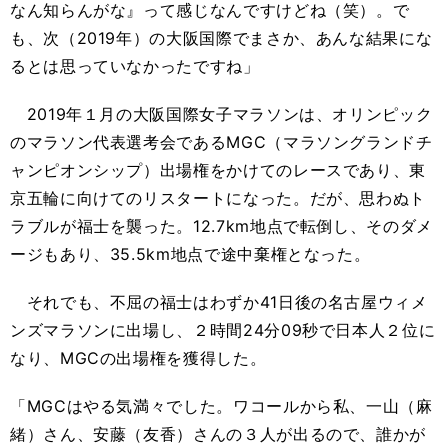
なん知らんがな』って感じなんですけどね（笑）。で
も、次（
2019
年）の大阪国際でまさか、あんな結果にな
るとは思っていなかったですね」
2019年１月の大阪国際女子マラソンは、オリンピック
のマラソン代表選考会である
MGC
（マラソングランドチ
ャンピオンシップ）出場権をかけてのレースであり、東
京五輪に向けてのリスタートになった。だが、思わぬト
ラブルが福士を襲った。
12.7km
地点で転倒し、そのダメ
ージもあり、
35.5km
地点で途中棄権となった。
それでも、不屈の福士はわずか
41
日後の名古屋ウィメ
ンズマラソンに出場し、２時間
24
分
09
秒で日本人２位に
なり、
MGC
の出場権を獲得した。
「
MGC
はやる気満々でした。ワコールから私、一山（麻
緒）さん、安藤（友香）さんの３人が出るので、誰かが