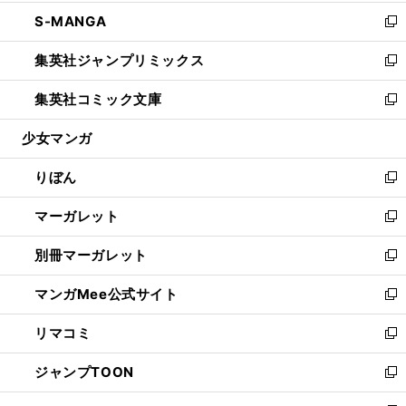
開
ウ
ン
ウ
し
S-MANGA
く
で
ド
ィ
い
新
開
ウ
ン
ウ
し
集英社ジャンプリミックス
く
で
ド
ィ
い
新
開
ウ
ン
ウ
し
集英社コミック文庫
く
で
ド
ィ
い
新
開
ウ
ン
ウ
し
少女マンガ
く
で
ド
ィ
い
開
ウ
ン
ウ
りぼん
く
で
ド
ィ
新
開
ウ
ン
し
マーガレット
く
で
ド
い
新
開
ウ
ウ
し
別冊マーガレット
く
で
ィ
い
新
開
ン
ウ
し
マンガMee公式サイト
く
ド
ィ
い
新
ウ
ン
ウ
し
リマコミ
で
ド
ィ
い
新
開
ウ
ン
ウ
し
ジャンプTOON
く
で
ド
ィ
い
新
開
ウ
ン
ウ
し