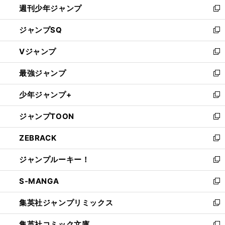
週刊少年ジャンプ
く
新
し
ジャンプSQ
い
新
ウ
し
Vジャンプ
ィ
い
新
ン
ウ
し
最強ジャンプ
ド
ィ
い
新
ウ
ン
ウ
し
少年ジャンプ+
で
ド
ィ
い
新
開
ウ
ン
ウ
し
ジャンプTOON
く
で
ド
ィ
い
新
開
ウ
ン
ウ
し
ZEBRACK
く
で
ド
ィ
い
新
開
ウ
ン
ウ
し
ジャンプルーキー！
く
で
ド
ィ
い
新
開
ウ
ン
ウ
し
S-MANGA
く
で
ド
ィ
い
新
開
ウ
ン
ウ
し
集英社ジャンプリミックス
く
で
ド
ィ
い
新
開
ウ
ン
ウ
し
集英社コミック文庫
く
で
ド