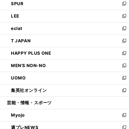
SPUR
で
ド
ィ
い
新
開
ウ
ン
ウ
し
LEE
く
で
ド
ィ
い
新
開
ウ
ン
ウ
し
eclat
く
で
ド
ィ
い
新
開
ウ
ン
ウ
し
T JAPAN
く
で
ド
ィ
い
新
開
ウ
ン
ウ
し
HAPPY PLUS ONE
く
で
ド
ィ
い
新
開
ウ
ン
ウ
し
MEN'S NON-NO
く
で
ド
ィ
い
新
開
ウ
ン
ウ
し
UOMO
く
で
ド
ィ
い
新
開
ウ
ン
ウ
し
集英社オンライン
く
で
ド
ィ
い
新
開
ウ
ン
ウ
し
芸能・情報・スポーツ
く
で
ド
ィ
い
開
ウ
ン
ウ
Myojo
く
で
ド
ィ
新
開
ウ
ン
し
週プレNEWS
く
で
ド
い
新