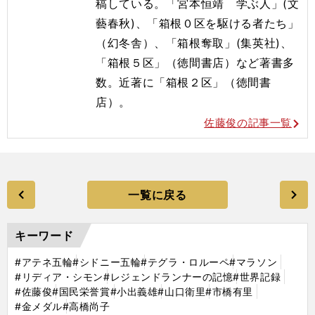
稿している。「宮本恒靖 学ぶ人」(文
藝春秋)、「箱根０区を駆ける者たち」
（幻冬舎）、「箱根奪取」(集英社)、
「箱根５区」（徳間書店）など著書多
数。近著に「箱根２区」（徳間書
店）。
佐藤俊の記事一覧
一覧に戻る
キーワード
#アテネ五輪
#シドニー五輪
#テグラ・ロルーペ
#マラソン
#リディア・シモン
#レジェンドランナーの記憶
#世界記録
#佐藤俊
#国民栄誉賞
#小出義雄
#山口衛里
#市橋有里
#金メダル
#高橋尚子