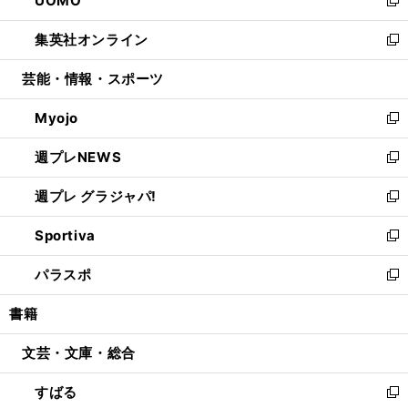
UOMO
で
ド
ィ
い
新
開
ウ
ン
ウ
し
集英社オンライン
く
で
ド
ィ
い
新
開
ウ
ン
ウ
し
芸能・情報・スポーツ
く
で
ド
ィ
い
開
ウ
ン
ウ
Myojo
く
で
ド
ィ
新
開
ウ
ン
し
週プレNEWS
く
で
ド
い
新
開
ウ
ウ
し
週プレ グラジャパ!
く
で
ィ
い
新
開
ン
ウ
し
Sportiva
く
ド
ィ
い
新
ウ
ン
ウ
し
パラスポ
で
ド
ィ
い
新
開
ウ
ン
ウ
し
書籍
く
で
ド
ィ
い
開
ウ
ン
ウ
文芸・文庫・総合
く
で
ド
ィ
開
ウ
ン
すばる
く
で
ド
新