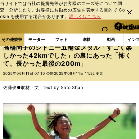
当サイトでは当社の提携先等がお客様のニーズ等について調
査・分析したり、お客様にお勧めの広告を表⽰する⽬的で Co
閉じ
okie を使⽤する場合があります。
詳しくはこちら
る
マイペ
web Sportiva (webスポルティーバ)
検索
メニュ
we
ー
その他競技の記事一覧
陸上
高橋尚子のシドニー五輪
b
ジ
その他競技
モーター
フォト
連載
動画
イン
ス
高橋尚子のシドニー五輪金メダル「すごく楽
ポ
しかった42kmでした」の裏にあった「怖く
ル
て、長かった最後の200m」
テ
ィ
2025年06月11日 07:10 公開
2025年06月11日 11:22 更新
ー
バ
佐藤俊●取材・文 text by Sato Shun