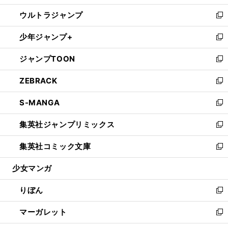
開
ウ
ン
ウ
し
ウルトラジャンプ
く
で
ド
ィ
い
新
開
ウ
ン
ウ
し
少年ジャンプ+
く
で
ド
ィ
い
新
開
ウ
ン
ウ
し
ジャンプTOON
く
で
ド
ィ
い
新
開
ウ
ン
ウ
し
ZEBRACK
く
で
ド
ィ
い
新
開
ウ
ン
ウ
し
S-MANGA
く
で
ド
ィ
い
新
開
ウ
ン
ウ
し
集英社ジャンプリミックス
く
で
ド
ィ
い
新
開
ウ
ン
ウ
し
集英社コミック文庫
く
で
ド
ィ
い
新
開
ウ
ン
ウ
し
少女マンガ
く
で
ド
ィ
い
開
ウ
ン
ウ
りぼん
く
で
ド
ィ
新
開
ウ
ン
し
マーガレット
く
で
ド
い
新
開
ウ
ウ
し