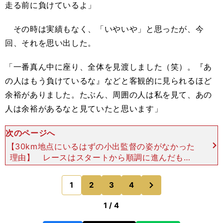
走る前に負けているよ」
その時は実績もなく、「いやいや」と思ったが、今
回、それを思い出した。
「一番真ん中に座り、全体を見渡しました（笑）。『あ
の人はもう負けているな』などと客観的に見られるほど
余裕がありました。たぶん、周囲の人は私を見て、あの
人は余裕があるなと見ていたと思います」
次のページへ
【30km地点にいるはずの小出監督の姿がなかった
理由】 レースはスタートから順調に進んだもの
の、中盤までに給水を二度取りそこねた。「想像以
上にレースがスムーズに動いていたので、（給水所
次
1
2
3
4
のページへ
を）見落とし
1 / 4