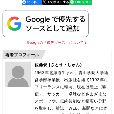
いいね
Xでポストする
LINEで送る
line
faceboo
x
k
Googleの「優先ソース」について
著者プロフィール
佐藤俊 (さとう・しゅん)
1963年北海道生まれ。青山学院大学経
営学部卒業後、出版社を経て1993年に
フリーランスに転向。現在は陸上（駅
伝）、サッカー、卓球などさまざまな
スポーツや、伝統芸能など幅広い分野
を取材し、雑誌、WEB、新聞などに寄