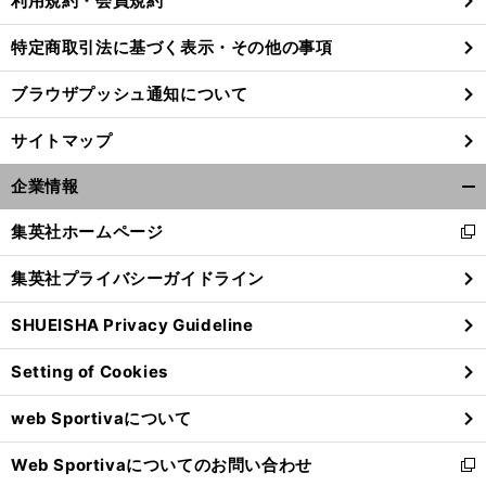
利用規約・会員規約
特定商取引法に基づく表示・その他の事項
ブラウザプッシュ通知について
サイトマップ
企業情報
開
く/
集英社ホームページ
新
閉
し
じ
集英社プライバシーガイドライン
い
る
ウ
SHUEISHA Privacy Guideline
ィ
ン
Setting of Cookies
ド
ウ
web Sportivaについて
で
開
Web Sportivaについてのお問い合わせ
く
新