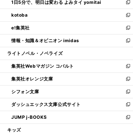
1日5分で、明日は変わる よみタイ yomitai
で
ド
ィ
い
新
開
ウ
ン
ウ
し
kotoba
く
で
ド
ィ
い
新
開
ウ
ン
ウ
し
e!集英社
く
で
ド
ィ
い
新
開
ウ
ン
ウ
し
情報・知識＆オピニオン imidas
く
で
ド
ィ
い
新
開
ウ
ン
ウ
し
ライトノベル・ノベライズ
く
で
ド
ィ
い
開
ウ
ン
ウ
集英社Webマガジン コバルト
く
で
ド
ィ
新
開
ウ
ン
し
集英社オレンジ文庫
く
で
ド
い
新
開
ウ
ウ
し
シフォン文庫
く
で
ィ
い
新
開
ン
ウ
し
ダッシュエックス文庫公式サイト
く
ド
ィ
い
新
ウ
ン
ウ
し
JUMP j-BOOKS
で
ド
ィ
い
新
開
ウ
ン
ウ
し
キッズ
く
で
ド
ィ
い