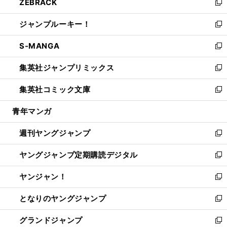
ZEBRACK
く
で
ド
ィ
い
新
開
ウ
ン
ウ
し
ジャンプルーキー！
く
で
ド
ィ
い
新
開
ウ
ン
ウ
し
S-MANGA
く
で
ド
ィ
い
新
開
ウ
ン
ウ
し
集英社ジャンプリミックス
く
で
ド
ィ
い
新
開
ウ
ン
ウ
し
集英社コミック文庫
く
で
ド
ィ
い
新
開
ウ
ン
ウ
し
青年マンガ
く
で
ド
ィ
い
開
ウ
ン
ウ
週刊ヤングジャンプ
く
で
ド
ィ
新
開
ウ
ン
し
ヤングジャンプ定期購読デジタル
く
で
ド
い
新
開
ウ
ウ
し
ヤンジャン！
く
で
ィ
い
新
開
ン
ウ
し
となりのヤングジャンプ
く
ド
ィ
い
新
ウ
ン
ウ
し
グランドジャンプ
で
ド
ィ
い
新