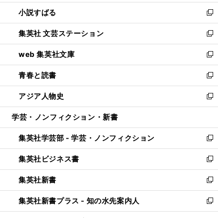
開
ウ
し
小説すばる
く
で
い
新
開
ウ
し
集英社 文芸ステーション
く
ィ
い
新
ン
ウ
し
web 集英社文庫
ド
ィ
い
新
ウ
ン
ウ
し
青春と読書
で
ド
ィ
い
新
開
ウ
ン
ウ
し
アジア人物史
く
で
ド
ィ
い
新
開
ウ
ン
ウ
し
学芸・ノンフィクション・新書
く
で
ド
ィ
い
開
ウ
ン
ウ
集英社学芸部 - 学芸・ノンフィクション
く
で
ド
ィ
新
開
ウ
ン
し
集英社ビジネス書
く
で
ド
い
新
開
ウ
ウ
し
集英社新書
く
で
ィ
い
新
開
ン
ウ
し
集英社新書プラス - 知の水先案内人
く
ド
ィ
い
新
ウ
ン
ウ
し