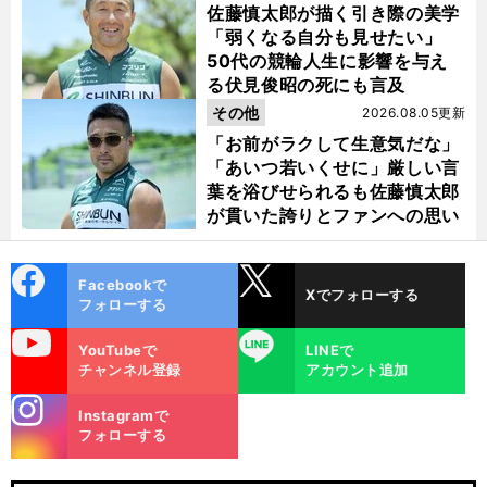
佐藤慎太郎が描く引き際の美学
「弱くなる自分も見せたい」
50代の競輪人生に影響を与え
る伏見俊昭の死にも言及
その他
2026.08.05更新
「お前がラクして生意気だな」
「あいつ若いくせに」厳しい言
葉を浴びせられるも佐藤慎太郎
が貫いた誇りとファンへの思い
cebo
X
Facebookで
Xでフォローする
ok
フォローする
人
」
、
給
、
？
前
uTube
LINE
へ
YouTubeで
LINEで
チャンネル登録
アカウント追加
stagra
Instagramで
m
フォローする