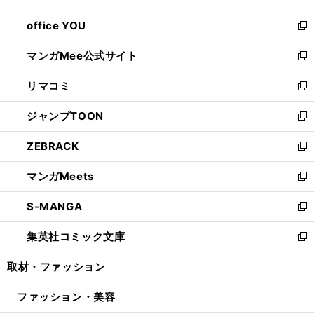
開
ウ
ウ
し
office YOU
く
で
ィ
い
新
開
ン
ウ
し
マンガMee公式サイト
く
ド
ィ
い
新
ウ
ン
ウ
し
リマコミ
で
ド
ィ
い
新
開
ウ
ン
ウ
し
ジャンプTOON
く
で
ド
ィ
い
新
開
ウ
ン
ウ
し
ZEBRACK
く
で
ド
ィ
い
新
開
ウ
ン
ウ
し
マンガMeets
く
で
ド
ィ
い
新
開
ウ
ン
ウ
し
S-MANGA
く
で
ド
ィ
い
新
開
ウ
ン
ウ
し
集英社コミック文庫
く
で
ド
ィ
い
新
開
ウ
ン
ウ
し
取材・ファッション
く
で
ド
ィ
い
開
ウ
ン
ウ
ファッション・美容
く
で
ド
ィ
開
ウ
ン