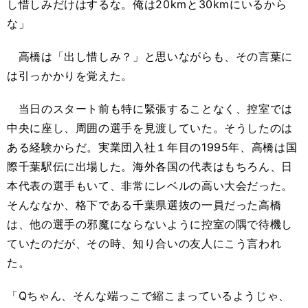
し惜しみだけはするな。俺は20kmと30kmにいるから
な」
高橋は「出し惜しみ？」と思いながらも、その言葉に
は引っかかりを覚えた。
当日のスタート前も特に緊張することなく、控室では
中央に座し、周囲の選手を見渡していた。そうしたのは
ある経験からだ。実業団入社１年目の1995年、高橋は国
際千葉駅伝に出場した。海外各国の代表はもちろん、日
本代表の選手もいて、非常にレベルの高い大会だった。
そんななか、格下である千葉県選抜の一員だった高橋
は、他の選手の邪魔にならないように控室の隅で待機し
ていたのだが、その時、知り合いの友人にこう言われ
た。
「Qちゃん、そんな端っこで縮こまっているようじゃ、