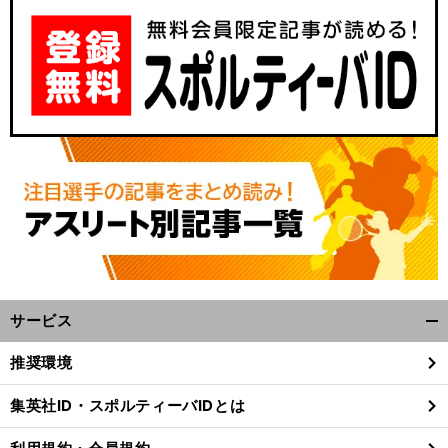
サービス
開
く/
推奨環境
閉
じ
集英社ID・スポルティーバIDとは
る