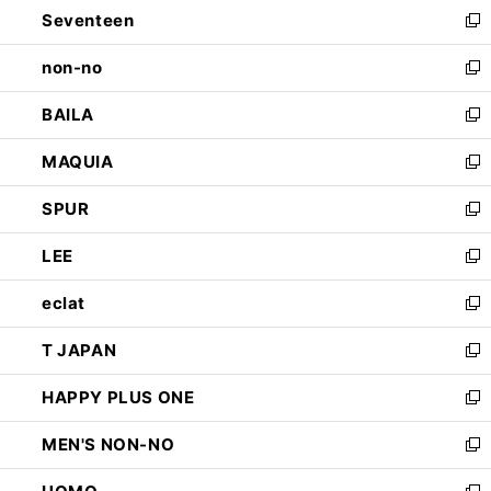
Seventeen
く
で
ド
新
開
ウ
し
non-no
く
で
い
新
開
ウ
し
BAILA
く
ィ
い
新
ン
ウ
し
MAQUIA
ド
ィ
い
新
ウ
ン
ウ
し
SPUR
で
ド
ィ
い
新
開
ウ
ン
ウ
し
LEE
く
で
ド
ィ
い
新
開
ウ
ン
ウ
し
eclat
く
で
ド
ィ
い
新
開
ウ
ン
ウ
し
T JAPAN
く
で
ド
ィ
い
新
開
ウ
ン
ウ
し
HAPPY PLUS ONE
く
で
ド
ィ
い
新
開
ウ
ン
ウ
し
MEN'S NON-NO
く
で
ド
ィ
い
新
開
ウ
ン
ウ
し
く