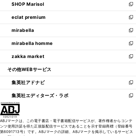
SHOP Marisol
く
で
ド
ィ
い
新
開
ウ
ン
ウ
し
eclat premium
く
で
ド
ィ
い
新
開
ウ
ン
ウ
し
mirabella
く
で
ド
ィ
い
新
開
ウ
ン
ウ
し
mirabella homme
く
で
ド
ィ
い
新
開
ウ
ン
ウ
し
zakka market
く
で
ド
ィ
い
新
開
ウ
ン
ウ
し
その他WEBサービス
く
で
ド
ィ
い
開
ウ
ン
ウ
集英社アドナビ
く
で
ド
ィ
新
開
ウ
ン
し
集英社エディターズ・ラボ
く
で
ド
い
新
開
ウ
ウ
し
く
で
ィ
い
開
ン
ウ
ABJマークは、この電子書店・電子書籍配信サービスが、著作権者からコンテ
く
ド
ィ
ンツ使用許諾を得た正規版配信サービスであることを示す登録商標（登録番号
ウ
ン
第6091713号）です。ABJマークの詳細、ABJマークを掲示しているサービス
で
ド