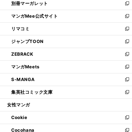
別冊マーガレット
く
で
ィ
い
新
開
ン
ウ
し
マンガMee公式サイト
く
ド
ィ
い
新
ウ
ン
ウ
し
リマコミ
で
ド
ィ
い
新
開
ウ
ン
ウ
し
ジャンプTOON
く
で
ド
ィ
い
新
開
ウ
ン
ウ
し
ZEBRACK
く
で
ド
ィ
い
新
開
ウ
ン
ウ
し
マンガMeets
く
で
ド
ィ
い
新
開
ウ
ン
ウ
し
S-MANGA
く
で
ド
ィ
い
新
開
ウ
ン
ウ
し
集英社コミック文庫
く
で
ド
ィ
い
新
開
ウ
ン
ウ
し
女性マンガ
く
で
ド
ィ
い
開
ウ
ン
ウ
Cookie
く
で
ド
ィ
新
開
ウ
ン
し
Cocohana
く
で
ド
い
新