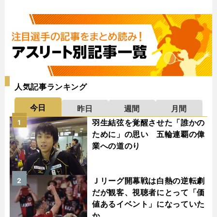
人気記事ランキング
今日
昨日
週間
月間
羽生結弦を覚醒させた「誰かの
1
ために」の思い 五輪連覇の偉
業への道のり
Ｊリーグ開幕戦は白熱の逆転劇
2
だが観客、視聴者にとって「価
値あるイベント」になっていた
か