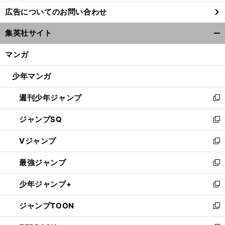
し
広告についてのお問い合わせ
い
ウ
集英社サイト
ィ
開
ン
く/
マンガ
ド
閉
ウ
じ
少年マンガ
で
る
開
週刊少年ジャンプ
く
新
し
ジャンプSQ
い
新
ウ
し
Vジャンプ
ィ
い
新
ン
ウ
し
最強ジャンプ
ド
ィ
い
新
ウ
ン
ウ
し
少年ジャンプ+
で
ド
ィ
い
新
開
ウ
ン
ウ
し
ジャンプTOON
く
で
ド
ィ
い
新
開
ウ
ン
ウ
し