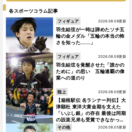
各スポーツコラム記事
フィギュア
2026.08.08更新
羽生結弦が一時は諦めたソチ五
輪の金メダル「五輪の本当の怖
さを知った......」
フィギュア
2026.08.08更新
羽生結弦を覚醒させた「誰かの
ために」の思い 五輪連覇の偉
業への道のり
陸上
2026.08.06更新
【箱根駅伝 名ランナー列伝】大
津顕杜 東洋大黄金期を支えた
「いぶし銀」の存在 最後は同期
の設楽兄弟も受賞できなかった
金栗杯に輝く
その他
2026.08.05更新