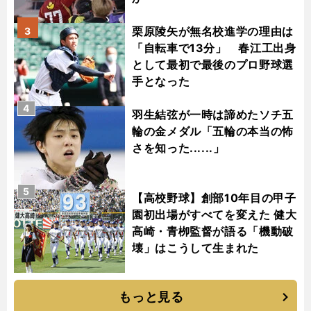
栗原陵矢が無名校進学の理由は
3
「自転車で13分」 春江工出身
として最初で最後のプロ野球選
手となった
4
羽生結弦が一時は諦めたソチ五
輪の金メダル「五輪の本当の怖
さを知った......」
5
【高校野球】創部10年目の甲子
園初出場がすべてを変えた 健大
高崎・青栁監督が語る「機動破
壊」はこうして生まれた
もっと見る