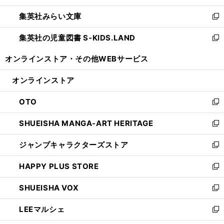
開
ウ
ン
ウ
集英社みらい文庫
く
で
ド
ィ
新
開
ウ
ン
し
集英社の児童図書 S-KIDS.LAND
く
で
ド
い
新
開
ウ
ウ
し
オンラインストア・
その他WEBサービス
く
で
ィ
い
開
ン
ウ
オンラインストア
く
ド
ィ
ウ
ン
OTO
で
ド
新
開
ウ
し
SHUEISHA MANGA-ART HERITAGE
く
で
い
新
開
ウ
し
ジャンプキャラクターズストア
く
ィ
い
新
ン
ウ
し
HAPPY PLUS STORE
ド
ィ
い
新
ウ
ン
ウ
し
SHUEISHA VOX
で
ド
ィ
い
新
開
ウ
ン
ウ
し
LEEマルシェ
く
で
ド
ィ
い
新
開
ウ
ン
ウ
し