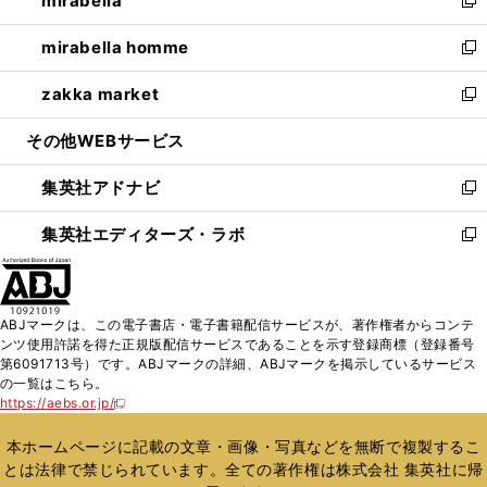
mirabella
で
ド
ィ
い
新
開
ウ
ン
ウ
し
mirabella homme
く
で
ド
ィ
い
新
開
ウ
ン
ウ
し
zakka market
く
で
ド
ィ
い
新
開
ウ
ン
ウ
し
その他WEBサービス
く
で
ド
ィ
い
開
ウ
ン
ウ
集英社アドナビ
く
で
ド
ィ
新
開
ウ
ン
し
集英社エディターズ・ラボ
く
で
ド
い
新
開
ウ
ウ
し
く
で
ィ
い
開
ン
ウ
ABJマークは、この電子書店・電子書籍配信サービスが、著作権者からコンテ
く
ド
ィ
ンツ使用許諾を得た正規版配信サービスであることを示す登録商標（登録番号
ウ
ン
第6091713号）です。ABJマークの詳細、ABJマークを掲示しているサービス
で
ド
の一覧はこちら。
開
ウ
https://aebs.or.jp/
新
く
で
し
い
開
本ホームページに記載の文章・画像・写真などを無断で複製するこ
ウ
く
とは法律で禁じられています。全ての著作権は株式会社 集英社に帰
ィ