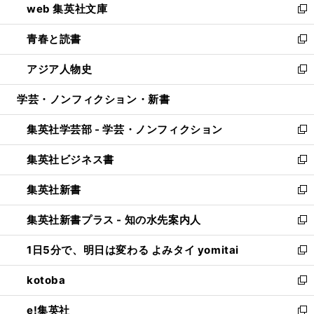
web 集英社文庫
ド
ィ
い
新
ウ
ン
ウ
し
青春と読書
で
ド
ィ
い
新
開
ウ
ン
ウ
し
アジア人物史
く
で
ド
ィ
い
新
開
ウ
ン
ウ
し
学芸・ノンフィクション・新書
く
で
ド
ィ
い
開
ウ
ン
ウ
集英社学芸部 - 学芸・ノンフィクション
く
で
ド
ィ
新
開
ウ
ン
し
集英社ビジネス書
く
で
ド
い
新
開
ウ
ウ
し
集英社新書
く
で
ィ
い
新
開
ン
ウ
し
集英社新書プラス - 知の水先案内人
く
ド
ィ
い
新
ウ
ン
ウ
し
1日5分で、明日は変わる よみタイ yomitai
で
ド
ィ
い
新
開
ウ
ン
ウ
し
kotoba
く
で
ド
ィ
い
新
開
ウ
ン
ウ
し
e!集英社
く
で
ド
ィ
い
新