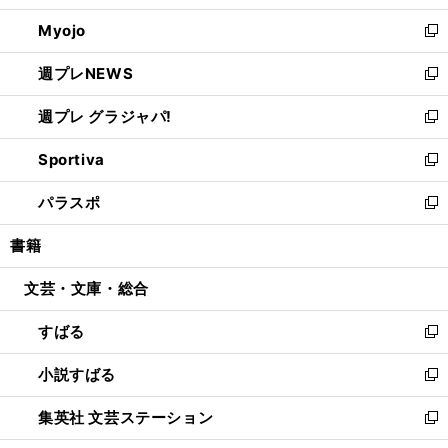
開
ウ
ン
ウ
Myojo
く
で
ド
ィ
新
開
ウ
ン
し
週プレNEWS
く
で
ド
い
新
開
ウ
ウ
し
週プレ グラジャパ!
く
で
ィ
い
新
開
ン
ウ
し
Sportiva
く
ド
ィ
い
新
ウ
ン
ウ
し
パラスポ
で
ド
ィ
い
新
開
ウ
ン
ウ
し
書籍
く
で
ド
ィ
い
開
ウ
ン
ウ
文芸・文庫・総合
く
で
ド
ィ
開
ウ
ン
すばる
く
で
ド
新
開
ウ
し
小説すばる
く
で
い
新
開
ウ
し
集英社 文芸ステーション
く
ィ
い
新
ン
ウ
し