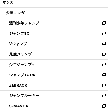
マンガ
ド
閉
ウ
じ
少年マンガ
で
る
開
週刊少年ジャンプ
く
新
し
ジャンプSQ
い
新
ウ
し
Vジャンプ
ィ
い
新
ン
ウ
し
最強ジャンプ
ド
ィ
い
新
ウ
ン
ウ
し
少年ジャンプ+
で
ド
ィ
い
新
開
ウ
ン
ウ
し
ジャンプTOON
く
で
ド
ィ
い
新
開
ウ
ン
ウ
し
ZEBRACK
く
で
ド
ィ
い
新
開
ウ
ン
ウ
し
ジャンプルーキー！
く
で
ド
ィ
い
新
開
ウ
ン
ウ
し
S-MANGA
く
で
ド
ィ
い
新