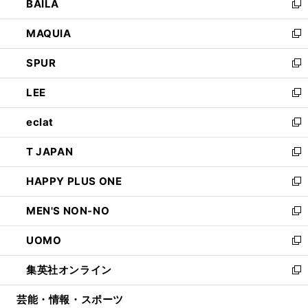
BAILA
く
ィ
い
新
ン
ウ
し
MAQUIA
ド
ィ
い
新
ウ
ン
ウ
し
SPUR
で
ド
ィ
い
新
開
ウ
ン
ウ
し
LEE
く
で
ド
ィ
い
新
開
ウ
ン
ウ
し
eclat
く
で
ド
ィ
い
新
開
ウ
ン
ウ
し
T JAPAN
く
で
ド
ィ
い
新
開
ウ
ン
ウ
し
HAPPY PLUS ONE
く
で
ド
ィ
い
新
開
ウ
ン
ウ
し
MEN'S NON-NO
く
で
ド
ィ
い
新
開
ウ
ン
ウ
し
UOMO
く
で
ド
ィ
い
新
開
ウ
ン
ウ
し
集英社オンライン
く
で
ド
ィ
い
新
開
ウ
ン
ウ
し
芸能・情報・スポーツ
く
で
ド
ィ
い