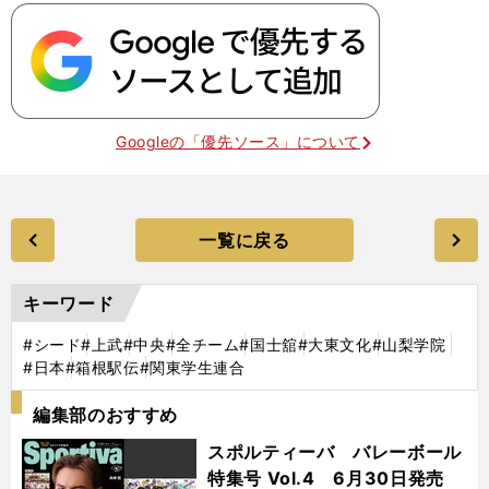
Googleの「優先ソース」について
一覧に戻る
キーワード
#シード
#上武
#中央
#全チーム
#国士舘
#大東文化
#山梨学院
#日本
#箱根駅伝
#関東学生連合
編集部のおすすめ
スポルティーバ バレーボール
特集号 Vol.4 6月30日発売