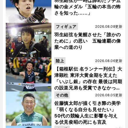
羽生結弦が一時は諦めたソチ五
輪の金メダル「五輪の本当の怖
さを知った......」
フィギュア
2026.08.08更新
羽生結弦を覚醒させた「誰かの
ために」の思い 五輪連覇の偉
業への道のり
陸上
2026.08.06更新
【箱根駅伝 名ランナー列伝】大
津顕杜 東洋大黄金期を支えた
「いぶし銀」の存在 最後は同期
の設楽兄弟も受賞できなかった
金栗杯に輝く
その他
2026.08.05更新
佐藤慎太郎が描く引き際の美学
「弱くなる自分も見せたい」
50代の競輪人生に影響を与え
る伏見俊昭の死にも言及