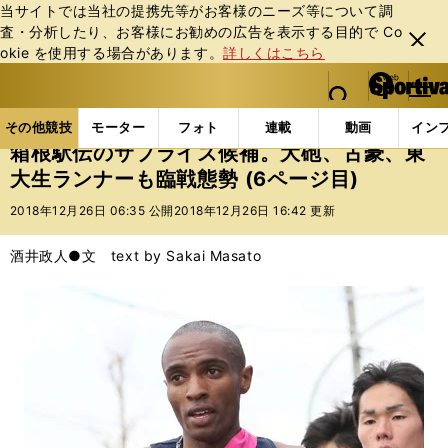
当サイトでは当社の提携先等がお客様のニーズ等について調
査・分析したり、お客様にお勧めの広告を表⽰する⽬的で Co
閉じ
okie を使⽤する場合があります。
詳しくはこちら
る
マイペ
web Sportiva (webスポルティーバ)
検索
メニュ
we
ー
その他競技の記事一覧
陸上
箱根駅伝のサプライズ
b
ジ
その他競技
モーター
フォト
連載
動画
イン
ス
箱根駅伝のサプライズ候補。大砲、古豪、東
ポ
大生ランナーも臨戦態勢 (6ページ目)
ル
テ
2018年12月26日 06:35 公開
2018年12月26日 16:42 更新
ィ
ー
酒井政人●文 text by Sakai Masato
バ