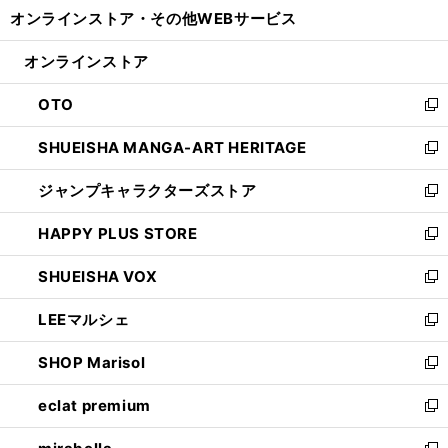
ウ
し
オンラインストア・
その他WEBサービス
く
で
ィ
い
開
ン
ウ
オンラインストア
く
ド
ィ
ウ
ン
OTO
で
ド
新
開
ウ
し
SHUEISHA MANGA-ART HERITAGE
く
で
い
新
開
ウ
し
ジャンプキャラクターズストア
く
ィ
い
新
ン
ウ
し
HAPPY PLUS STORE
ド
ィ
い
新
ウ
ン
ウ
し
SHUEISHA VOX
で
ド
ィ
い
新
開
ウ
ン
ウ
し
LEEマルシェ
く
で
ド
ィ
い
新
開
ウ
ン
ウ
し
SHOP Marisol
く
で
ド
ィ
い
新
開
ウ
ン
ウ
し
eclat premium
く
で
ド
ィ
い
新
開
ウ
ン
ウ
し
く