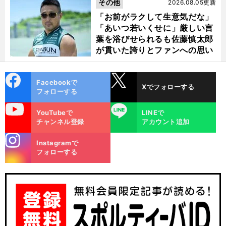
その他
2026.08.05更新
「お前がラクして生意気だな」
「あいつ若いくせに」厳しい言
葉を浴びせられるも佐藤慎太郎
が貫いた誇りとファンへの思い
cebo
X
Facebookで
Xでフォローする
ok
フォローする
uTube
LINE
YouTubeで
LINEで
チャンネル登録
アカウント追加
stagra
Instagramで
m
フォローする