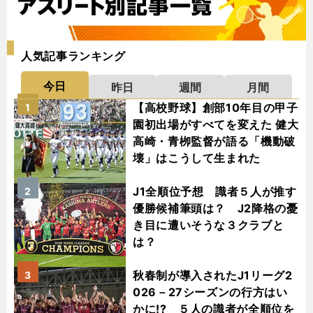
人気記事ランキング
今日
昨日
週間
月間
【高校野球】創部10年目の甲子
1
園初出場がすべてを変えた 健大
高崎・青栁監督が語る「機動破
壊」はこうして生まれた
J1全順位予想 識者５人が推す
2
優勝候補筆頭は？ J2降格の憂
き目に遭いそうな３クラブと
は？
秋春制が導入されたJ1リーグ2
3
026－27シーズンの行方はい
かに!? ５人の識者が全順位を