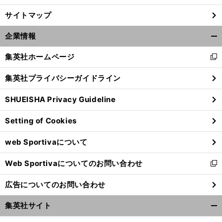
サイトマップ
前
へ
企業情報
開
く/
集英社ホームページ
新
閉
し
じ
集英社プライバシーガイドライン
い
る
ウ
SHUEISHA Privacy Guideline
ィ
ン
Setting of Cookies
ド
ウ
web Sportivaについて
で
開
Web Sportivaについてのお問い合わせ
く
新
し
広告についてのお問い合わせ
い
ウ
集英社サイト
ィ
開
ン
く/