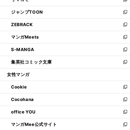
ィ
い
新
開
ウ
ン
ウ
し
ジャンプTOON
く
で
ド
ィ
い
新
開
ウ
ン
ウ
し
ZEBRACK
く
で
ド
ィ
い
新
開
ウ
ン
ウ
し
マンガMeets
く
で
ド
ィ
い
新
開
ウ
ン
ウ
し
S-MANGA
く
で
ド
ィ
い
新
開
ウ
ン
ウ
し
集英社コミック文庫
く
で
ド
ィ
い
新
開
ウ
ン
ウ
し
女性マンガ
く
で
ド
ィ
い
開
ウ
ン
ウ
Cookie
く
で
ド
ィ
新
開
ウ
ン
し
Cocohana
く
で
ド
い
新
開
ウ
ウ
し
office YOU
く
で
ィ
い
新
開
ン
ウ
し
マンガMee公式サイト
く
ド
ィ
い
新