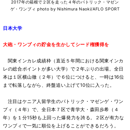
2017年の箱根で２区を走った４年のパトリック・マゼン
ゲ・ワンブィ photo by Nishimura Naoki/AFLO SPORT
日本大学
大砲・ワンブィの貯金を生かしてシード権獲得を
関東インカレ成績枠（直近５年間における関東インカ
レの総合ポイントが多い大学）で２年ぶりの出場。全日
本は１区横山徹（２年）で６位につけると、一時は16位
まで転落しながら、終盤追い上げて10位に入った。
注目はケニア人留学生のパトリック・マゼンゲ・ワン
ブィ（４年）で、全日本７区で青学大・森田歩希（４
年）を１分15秒も上回った爆発力を誇る。２区が有力な
ワンブィで一気に順位を上げることができるだろう。