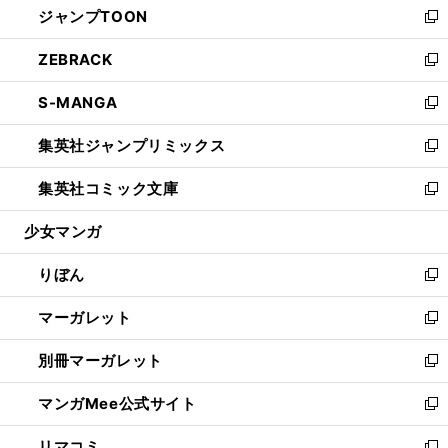
ジャンプTOON
く
で
ド
ィ
い
新
開
ウ
ン
ウ
し
ZEBRACK
く
で
ド
ィ
い
新
開
ウ
ン
ウ
し
S-MANGA
く
で
ド
ィ
い
新
開
ウ
ン
ウ
し
集英社ジャンプリミックス
く
で
ド
ィ
い
新
開
ウ
ン
ウ
し
集英社コミック文庫
く
で
ド
ィ
い
新
開
ウ
ン
ウ
し
少女マンガ
く
で
ド
ィ
い
開
ウ
ン
ウ
りぼん
く
で
ド
ィ
新
開
ウ
ン
し
マーガレット
く
で
ド
い
新
開
ウ
ウ
し
別冊マーガレット
く
で
ィ
い
新
開
ン
ウ
し
マンガMee公式サイト
く
ド
ィ
い
新
ウ
ン
ウ
し
リマコミ
で
ド