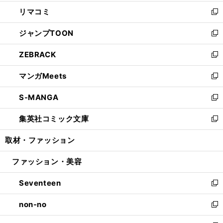
ウ
ン
ウ
し
リマコミ
で
ド
ィ
い
新
開
ウ
ン
ウ
し
ジャンプTOON
く
で
ド
ィ
い
新
開
ウ
ン
ウ
し
ZEBRACK
く
で
ド
ィ
い
新
開
ウ
ン
ウ
し
マンガMeets
く
で
ド
ィ
い
新
開
ウ
ン
ウ
し
S-MANGA
く
で
ド
ィ
い
新
開
ウ
ン
ウ
し
集英社コミック文庫
く
で
ド
ィ
い
新
開
ウ
ン
ウ
し
取材・ファッション
く
で
ド
ィ
い
開
ウ
ン
ウ
ファッション・美容
く
で
ド
ィ
開
ウ
ン
Seventeen
く
で
ド
新
開
ウ
し
non-no
く
で
い
新
開
ウ
し