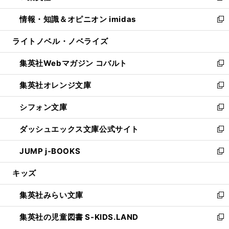
開
ウ
ン
ウ
し
情報・知識＆オピニオン imidas
く
で
ド
ィ
い
新
開
ウ
ン
ウ
し
ライトノベル・ノベライズ
く
で
ド
ィ
い
開
ウ
ン
ウ
集英社Webマガジン コバルト
く
で
ド
ィ
新
開
ウ
ン
し
集英社オレンジ文庫
く
で
ド
い
新
開
ウ
ウ
し
シフォン文庫
く
で
ィ
い
新
開
ン
ウ
し
ダッシュエックス文庫公式サイト
く
ド
ィ
い
新
ウ
ン
ウ
し
JUMP j-BOOKS
で
ド
ィ
い
新
開
ウ
ン
ウ
し
キッズ
く
で
ド
ィ
い
開
ウ
ン
ウ
集英社みらい文庫
く
で
ド
ィ
新
開
ウ
ン
し
集英社の児童図書 S-KIDS.LAND
く
で
ド
い
新
開
ウ