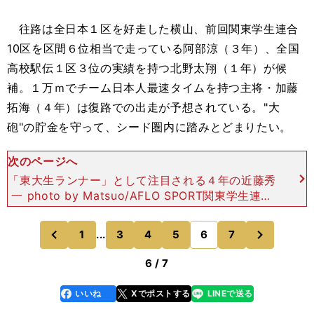
往路は全日本１区を好走した横山、前回関東学生連合
10区を区間６位相当で走っている阿部涼（３年）、全国
高校駅伝１区３位の実績を持つ北野太翔（１年）が候
補。１万ｍでチーム日本人最速タイムを持つ主将・加藤
拓海（４年）は復路での出走が予想されている。"大
砲"の貯金を守って、シード圏内に踏みとどまりたい。
次のページへ
「東大生ランナー」として注目される４年の近藤秀
一 photo by Matsuo/AFLO SPORT関東学生連合
チーム１区を希望する"東大生ランナー"に注目 予
選会上位10人の合計タイムは４位通過
次
1
...
3
4
5
6
7
のページへ
のページへ
前
6 / 7
いいね
Xでポストする
LINEで送る
line
faceboo
x
k