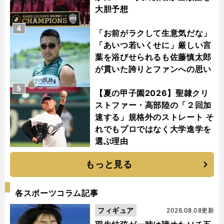
大胆予想
4
「お前がラクして生意気だな」
「あいつ若いくせに」厳しい言
葉を浴びせられるも佐藤慎太郎
が貫いた誇りとファンへの思い
5
【夏の甲子園2026】聖隷クリ
ストファー・高部陸の「２回加
速する」規格外のストレート そ
れでもプロではなく大学進学を
選ぶ理由
もっと見る
各スポーツコラム記事
フィギュア
2026.08.08更新