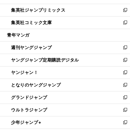
開
ウ
ン
ウ
し
集英社ジャンプリミックス
く
で
ド
ィ
い
新
開
ウ
ン
ウ
し
集英社コミック文庫
く
で
ド
ィ
い
新
開
ウ
ン
ウ
し
青年マンガ
く
で
ド
ィ
い
開
ウ
ン
ウ
週刊ヤングジャンプ
く
で
ド
ィ
新
開
ウ
ン
し
ヤングジャンプ定期購読デジタル
く
で
ド
い
新
開
ウ
ウ
し
ヤンジャン！
く
で
ィ
い
新
開
ン
ウ
し
となりのヤングジャンプ
く
ド
ィ
い
新
ウ
ン
ウ
し
グランドジャンプ
で
ド
ィ
い
新
開
ウ
ン
ウ
し
ウルトラジャンプ
く
で
ド
ィ
い
新
開
ウ
ン
ウ
し
少年ジャンプ+
く
で
ド
ィ
い
新
開
ウ
ン
ウ
し