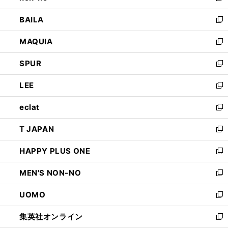
開
ウ
し
BAILA
く
ィ
い
新
ン
ウ
し
MAQUIA
ド
ィ
い
新
ウ
ン
ウ
し
SPUR
で
ド
ィ
い
新
開
ウ
ン
ウ
し
LEE
く
で
ド
ィ
い
新
開
ウ
ン
ウ
し
eclat
く
で
ド
ィ
い
新
開
ウ
ン
ウ
し
T JAPAN
く
で
ド
ィ
い
新
開
ウ
ン
ウ
し
HAPPY PLUS ONE
く
で
ド
ィ
い
新
開
ウ
ン
ウ
し
MEN'S NON-NO
く
で
ド
ィ
い
新
開
ウ
ン
ウ
し
UOMO
く
で
ド
ィ
い
新
開
ウ
ン
ウ
し
集英社オンライン
く
で
ド
ィ
い
新
開
ウ