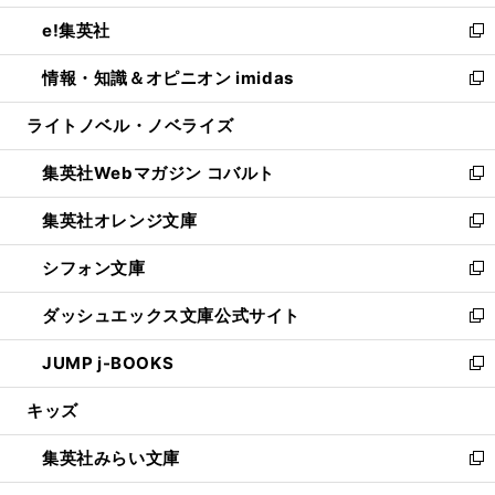
開
ウ
ン
ウ
し
e!集英社
く
で
ド
ィ
い
新
開
ウ
ン
ウ
し
情報・知識＆オピニオン imidas
く
で
ド
ィ
い
新
開
ウ
ン
ウ
し
ライトノベル・ノベライズ
く
で
ド
ィ
い
開
ウ
ン
ウ
集英社Webマガジン コバルト
く
で
ド
ィ
新
開
ウ
ン
し
集英社オレンジ文庫
く
で
ド
い
新
開
ウ
ウ
し
シフォン文庫
く
で
ィ
い
新
開
ン
ウ
し
ダッシュエックス文庫公式サイト
く
ド
ィ
い
新
ウ
ン
ウ
し
JUMP j-BOOKS
で
ド
ィ
い
新
開
ウ
ン
ウ
し
キッズ
く
で
ド
ィ
い
開
ウ
ン
ウ
集英社みらい文庫
く
で
ド
ィ
新
開
ウ
ン
し