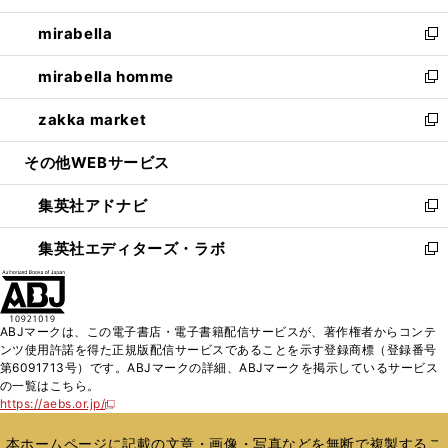
開
ウ
ン
ウ
し
mirabella
く
で
ド
ィ
い
新
開
ウ
ン
ウ
し
mirabella homme
く
で
ド
ィ
い
新
開
ウ
ン
ウ
し
zakka market
く
で
ド
ィ
い
新
開
ウ
ン
ウ
し
その他WEBサービス
く
で
ド
ィ
い
開
ウ
ン
ウ
集英社アドナビ
く
で
ド
ィ
新
開
ウ
ン
し
集英社エディターズ・ラボ
く
で
ド
い
新
開
ウ
ウ
し
く
で
ィ
い
開
ン
ウ
ABJマークは、この電子書店・電子書籍配信サービスが、著作権者からコンテ
く
ド
ィ
ンツ使用許諾を得た正規版配信サービスであることを示す登録商標（登録番号
ウ
ン
第6091713号）です。ABJマークの詳細、ABJマークを掲示しているサービス
で
ド
の一覧はこちら。
開
ウ
https://aebs.or.jp/
新
く
で
し
い
開
本ホームページに記載の文章・画像・写真などを無断で複製するこ