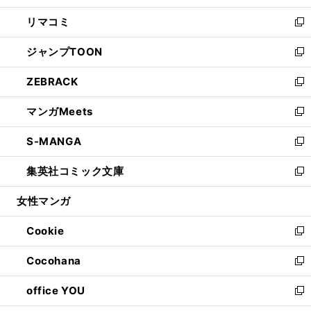
ウ
ン
ウ
し
リマコミ
で
ド
ィ
い
新
開
ウ
ン
ウ
し
ジャンプTOON
く
で
ド
ィ
い
新
開
ウ
ン
ウ
し
ZEBRACK
く
で
ド
ィ
い
新
開
ウ
ン
ウ
し
マンガMeets
く
で
ド
ィ
い
新
開
ウ
ン
ウ
し
S-MANGA
く
で
ド
ィ
い
新
開
ウ
ン
ウ
し
集英社コミック文庫
く
で
ド
ィ
い
新
開
ウ
ン
ウ
し
女性マンガ
く
で
ド
ィ
い
開
ウ
ン
ウ
Cookie
く
で
ド
ィ
新
開
ウ
ン
し
Cocohana
く
で
ド
い
新
開
ウ
ウ
し
office YOU
く
で
ィ
い
新
開
ン
ウ
し