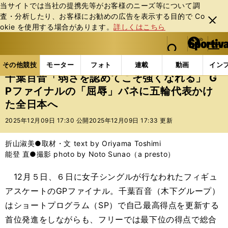
当サイトでは当社の提携先等がお客様のニーズ等について調
査・分析したり、お客様にお勧めの広告を表⽰する⽬的で Co
閉じ
okie を使⽤する場合があります。
詳しくはこちら
る
マイペ
web Sportiva (webスポルティーバ)
検索
メニュ
we
ー
その他競技の記事一覧
フィギュア
千葉百音「弱さを
b
ジ
その他競技
モーター
フォト
連載
動画
イン
ス
千葉百音「弱さを認めてこそ強くなれる」 G
ポ
Pファイナルの「屈辱」バネに五輪代表かけ
ル
た全日本へ
テ
ィ
2025年12月09日 17:30 公開
2025年12月09日 17:33 更新
ー
バ
折山淑美●取材・文 text by Oriyama Toshimi
能登 直●撮影 photo by Noto Sunao（a presto）
12月５日、６日に女子シングルが行なわれたフィギュ
アスケートのGPファイナル。千葉百音（木下グループ）
はショートプログラム（SP）で自己最高得点を更新する
首位発進をしながらも、フリーでは最下位の得点で総合