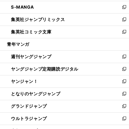
開
ウ
ン
ウ
し
S-MANGA
く
で
ド
ィ
い
新
開
ウ
ン
ウ
し
集英社ジャンプリミックス
く
で
ド
ィ
い
新
開
ウ
ン
ウ
し
集英社コミック文庫
く
で
ド
ィ
い
新
開
ウ
ン
ウ
し
青年マンガ
く
で
ド
ィ
い
開
ウ
ン
ウ
週刊ヤングジャンプ
く
で
ド
ィ
新
開
ウ
ン
し
ヤングジャンプ定期購読デジタル
く
で
ド
い
新
開
ウ
ウ
し
ヤンジャン！
く
で
ィ
い
新
開
ン
ウ
し
となりのヤングジャンプ
く
ド
ィ
い
新
ウ
ン
ウ
し
グランドジャンプ
で
ド
ィ
い
新
開
ウ
ン
ウ
し
ウルトラジャンプ
く
で
ド
ィ
い
新
開
ウ
ン
ウ
し