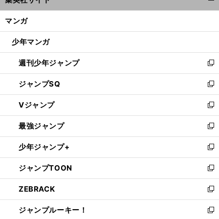
ィ
開
ン
く/
マンガ
ド
閉
ウ
じ
少年マンガ
で
る
開
週刊少年ジャンプ
く
新
し
ジャンプSQ
い
新
ウ
し
Vジャンプ
ィ
い
新
ン
ウ
し
最強ジャンプ
ド
ィ
い
新
ウ
ン
ウ
し
少年ジャンプ+
で
ド
ィ
い
新
開
ウ
ン
ウ
し
ジャンプTOON
く
で
ド
ィ
い
新
開
ウ
ン
ウ
し
ZEBRACK
く
で
ド
ィ
い
新
開
ウ
ン
ウ
し
ジャンプルーキー！
く
で
ド
ィ
い
新