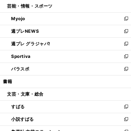
ン
ウ
し
芸能・情報・スポーツ
く
で
ド
ィ
い
開
ウ
ン
ウ
Myojo
く
で
ド
ィ
新
開
ウ
ン
し
週プレNEWS
く
で
ド
い
新
開
ウ
ウ
し
週プレ グラジャパ!
く
で
ィ
い
新
開
ン
ウ
し
Sportiva
く
ド
ィ
い
新
ウ
ン
ウ
し
パラスポ
で
ド
ィ
い
新
開
ウ
ン
ウ
し
書籍
く
で
ド
ィ
い
開
ウ
ン
ウ
文芸・文庫・総合
く
で
ド
ィ
開
ウ
ン
すばる
く
で
ド
新
開
ウ
し
小説すばる
く
で
い
新
開
ウ
し