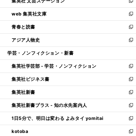
集英社 文芸ステーション
く
ィ
い
新
ン
ウ
し
web 集英社文庫
ド
ィ
い
新
ウ
ン
ウ
し
青春と読書
で
ド
ィ
い
新
開
ウ
ン
ウ
し
アジア人物史
く
で
ド
ィ
い
新
開
ウ
ン
ウ
し
学芸・ノンフィクション・新書
く
で
ド
ィ
い
開
ウ
ン
ウ
集英社学芸部 - 学芸・ノンフィクション
く
で
ド
ィ
新
開
ウ
ン
し
集英社ビジネス書
く
で
ド
い
新
開
ウ
ウ
し
集英社新書
く
で
ィ
い
新
開
ン
ウ
し
集英社新書プラス - 知の水先案内人
く
ド
ィ
い
新
ウ
ン
ウ
し
1日5分で、明日は変わる よみタイ yomitai
で
ド
ィ
い
新
開
ウ
ン
ウ
し
kotoba
く
で
ド
ィ
い
新