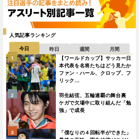
人気記事ランキング
今日
昨日
週間
月間
【ワールドカップ】サッカー日
1
本代表を名将たちはどう見たか
ファン・ハール、クロップ、フ
リック...
羽生結弦、五輪連覇の舞台裏
2
ケガで欠場中に取り組んだ「勉
強」で成長
「僕なりの４回転半ができた」
3