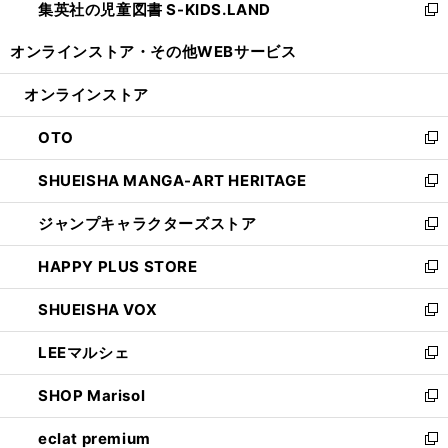
集英社の児童図書 S-KIDS.LAND
く
で
ド
い
新
開
ウ
ウ
し
オンラインストア・
その他WEBサービス
く
で
ィ
い
開
ン
ウ
オンラインストア
く
ド
ィ
ウ
ン
OTO
で
ド
新
開
ウ
し
SHUEISHA MANGA-ART HERITAGE
く
で
い
新
開
ウ
し
ジャンプキャラクターズストア
く
ィ
い
新
ン
ウ
し
HAPPY PLUS STORE
ド
ィ
い
新
ウ
ン
ウ
し
SHUEISHA VOX
で
ド
ィ
い
新
開
ウ
ン
ウ
し
LEEマルシェ
く
で
ド
ィ
い
新
開
ウ
ン
ウ
し
SHOP Marisol
く
で
ド
ィ
い
新
開
ウ
ン
ウ
し
eclat premium
く
で
ド
ィ
い
新