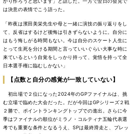
かり作ろうと思います」と話した。一方で翌日の会見で
は決意の表情でこう語った。
「昨夜は濱田美栄先生や母と一緒に演技の振り返りをし
て、反省はするけど後悔は引きずらないように。自分に
はもう悔しがる時間もない。今は自分のスケート人生に
とって生死を分ける期間と言っていいぐらい大事な時に
来ているという自覚をしっかり持って、覚悟を持って全
日本選手権に臨むしかない」
【点数と自分の感覚が一致していない】
初出場で２位になった2024年のGPファイナルは、挑
む立場で臨めた大会だった。だが今回はGPシリーズ２戦
２勝で、ポイントランキングトップでの進出。さらに今
季はファイナルの順位がミラノ・コルティナ五輪代表選
考でも重要な条件となるうえ、SPは最終滑走と、プレッ