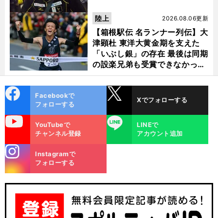
陸上
2026.08.06更新
【箱根駅伝 名ランナー列伝】大
津顕杜 東洋大黄金期を支えた
「いぶし銀」の存在 最後は同期
の設楽兄弟も受賞できなかった
金栗杯に輝く
cebo
X
Facebookで
Xでフォローする
ok
フォローする
uTube
LINE
YouTubeで
LINEで
、
・
、
・
.
五
」
前
チャンネル登録
アカウント追加
へ
17
GP
stagra
Instagramで
m
フォローする