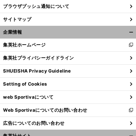
ブラウザプッシュ通知について
サイトマップ
企業情報
開
く/
集英社ホームページ
新
閉
し
じ
集英社プライバシーガイドライン
い
る
ウ
SHUEISHA Privacy Guideline
ィ
ン
Setting of Cookies
ド
ウ
web Sportivaについて
で
開
Web Sportivaについてのお問い合わせ
く
新
し
広告についてのお問い合わせ
い
ウ
集英社サイト