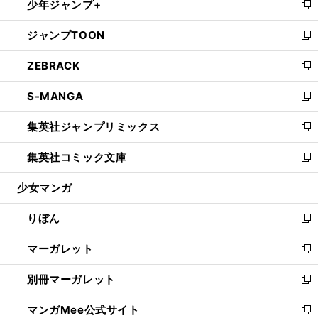
少年ジャンプ+
く
で
ド
ィ
い
新
開
ウ
ン
ウ
し
ジャンプTOON
く
で
ド
ィ
い
新
開
ウ
ン
ウ
し
ZEBRACK
く
で
ド
ィ
い
新
開
ウ
ン
ウ
し
S-MANGA
く
で
ド
ィ
い
新
開
ウ
ン
ウ
し
集英社ジャンプリミックス
く
で
ド
ィ
い
新
開
ウ
ン
ウ
し
集英社コミック文庫
く
で
ド
ィ
い
新
開
ウ
ン
ウ
し
少女マンガ
く
で
ド
ィ
い
開
ウ
ン
ウ
りぼん
く
で
ド
ィ
新
開
ウ
ン
し
マーガレット
く
で
ド
い
新
開
ウ
ウ
し
別冊マーガレット
く
で
ィ
い
新
開
ン
ウ
し
マンガMee公式サイト
く
ド
ィ
い
新