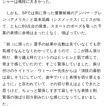
シャーは格段に大きかった。
しかも、SPでは前に滑った優勝候補のアンバー・グレ
ン（アメリカ）と坂本花織（シスメックス）にミスが出
て、ともに60点台の発進。スタートのポーズを取った千
葉の表情に余裕はまったくなく、強ばっていた。
「前（に滑った）選手の結果や点数は見ていなくても空
気感でなんとなくわかってしまうので、ここが踏ん張り
時だ、乗り越え時だというのはヒシヒシと肌で感じて、
骨まで感じていたので、すごく緊張していました。振り
付けのケイトリン・ウィーバー先生からは『演技の最初
は寂しそうにしていて、途中でパッと表情を切り替える
ように』と言われていて、その切り替えはよくできたと
思うけど、ちょっと緊張しすぎて寂しそうな表情１割、
緊張の強ばり顔９割みたいな感じになってしまいまし
た」