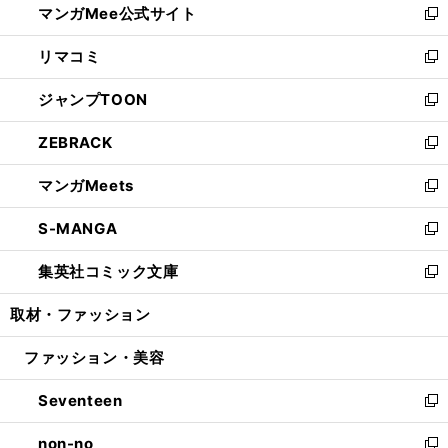
マンガMee公式サイト
く
ド
ィ
い
新
ウ
ン
ウ
し
リマコミ
で
ド
ィ
い
新
開
ウ
ン
ウ
し
ジャンプTOON
く
で
ド
ィ
い
新
開
ウ
ン
ウ
し
ZEBRACK
く
で
ド
ィ
い
新
開
ウ
ン
ウ
し
マンガMeets
く
で
ド
ィ
い
新
開
ウ
ン
ウ
し
S-MANGA
く
で
ド
ィ
い
新
開
ウ
ン
ウ
し
集英社コミック文庫
く
で
ド
ィ
い
新
開
ウ
ン
ウ
し
取材・ファッション
く
で
ド
ィ
い
開
ウ
ン
ウ
ファッション・美容
く
で
ド
ィ
開
ウ
ン
Seventeen
く
で
ド
新
開
ウ
し
non-no
く
で
い
新