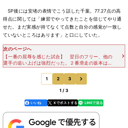
SP後には安堵の表情でこう話した千葉。77.27点の高
得点に関しては「練習でやってきたことを信じてやり通
せた。まだ実感が持てなくて点数と自分の感覚が一致し
ていないところはあります」と口にしていた。
次のページへ
【一番の屈辱を感じた試合】 翌日のフリー、他の
選手の追い上げは強烈だった。２番滑走の坂本は合
計得点を千葉の自己ベスト（217.23点／2025年ス
ケートカナダ）を上回る218.80点にすると、中井
次
1
2
3
のページへ
亜
1 / 3
いいね
Xでポストする
LINEで送る
line
faceboo
x
k