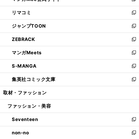
い
新
ウ
ン
ウ
し
リマコミ
で
ド
ィ
い
新
開
ウ
ン
ウ
し
ジャンプTOON
く
で
ド
ィ
い
新
開
ウ
ン
ウ
し
ZEBRACK
く
で
ド
ィ
い
新
開
ウ
ン
ウ
し
マンガMeets
く
で
ド
ィ
い
新
開
ウ
ン
ウ
し
S-MANGA
く
で
ド
ィ
い
新
開
ウ
ン
ウ
し
集英社コミック文庫
く
で
ド
ィ
い
新
開
ウ
ン
ウ
し
取材・ファッション
く
で
ド
ィ
い
開
ウ
ン
ウ
ファッション・美容
く
で
ド
ィ
開
ウ
ン
Seventeen
く
で
ド
新
開
ウ
し
non-no
く
で
い
新