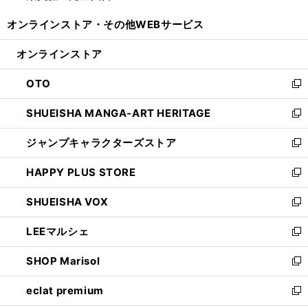
開
ウ
ウ
し
オンラインストア・
その他WEBサービス
く
で
ィ
い
開
ン
ウ
オンラインストア
く
ド
ィ
ウ
ン
OTO
で
ド
新
開
ウ
し
SHUEISHA MANGA-ART HERITAGE
く
で
い
新
開
ウ
し
ジャンプキャラクターズストア
く
ィ
い
新
ン
ウ
し
HAPPY PLUS STORE
ド
ィ
い
新
ウ
ン
ウ
し
SHUEISHA VOX
で
ド
ィ
い
新
開
ウ
ン
ウ
し
LEEマルシェ
く
で
ド
ィ
い
新
開
ウ
ン
ウ
し
SHOP Marisol
く
で
ド
ィ
い
新
開
ウ
ン
ウ
し
eclat premium
く
で
ド
ィ
い
新
開
ウ
ン
ウ
し