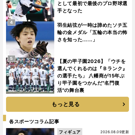
として最初で最後のプロ野球選
手となった
4
羽生結弦が一時は諦めたソチ五
輪の金メダル「五輪の本当の怖
さを知った......」
5
【夏の甲子園2026】「ウチを
選んでくれるのは『Ｂランク』
の選手たち」 八幡商が15年ぶ
り甲子園をつかんだ"名門復
活"の舞台裏
もっと見る
各スポーツコラム記事
フィギュア
2026.08.09更新