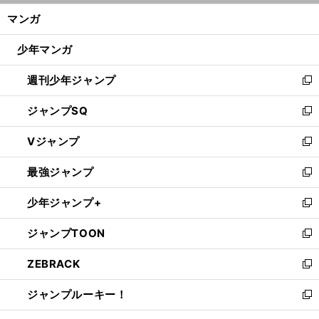
ン
く/
マンガ
ド
閉
ウ
じ
少年マンガ
で
る
開
週刊少年ジャンプ
く
新
し
ジャンプSQ
い
新
ウ
し
Vジャンプ
ィ
い
新
ン
ウ
し
最強ジャンプ
ド
ィ
い
新
ウ
ン
ウ
し
少年ジャンプ+
で
ド
ィ
い
新
開
ウ
ン
ウ
し
ジャンプTOON
く
で
ド
ィ
い
新
開
ウ
ン
ウ
し
ZEBRACK
く
で
ド
ィ
い
新
開
ウ
ン
ウ
し
ジャンプルーキー！
く
で
ド
ィ
い
新
開
ウ
ン
ウ
し