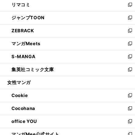
リマコミ
で
ド
ィ
い
新
開
ウ
ン
ウ
し
ジャンプTOON
く
で
ド
ィ
い
新
開
ウ
ン
ウ
し
ZEBRACK
く
で
ド
ィ
い
新
開
ウ
ン
ウ
し
マンガMeets
く
で
ド
ィ
い
新
開
ウ
ン
ウ
し
S-MANGA
く
で
ド
ィ
い
新
開
ウ
ン
ウ
し
集英社コミック文庫
く
で
ド
ィ
い
新
開
ウ
ン
ウ
し
女性マンガ
く
で
ド
ィ
い
開
ウ
ン
ウ
Cookie
く
で
ド
ィ
新
開
ウ
ン
し
Cocohana
く
で
ド
い
新
開
ウ
ウ
し
office YOU
く
で
ィ
い
新
開
ン
ウ
し
マンガMee公式サイト
く
ド
ィ