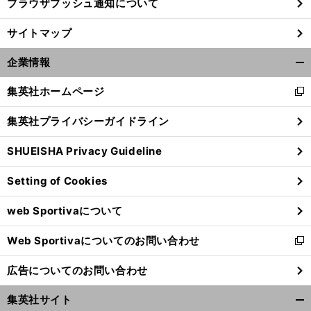
ブラウザプッシュ通知について
サイトマップ
企業情報
開
く/
集英社ホームページ
新
閉
し
じ
集英社プライバシーガイドライン
い
る
ウ
SHUEISHA Privacy Guideline
ィ
ン
Setting of Cookies
ド
ウ
web Sportivaについて
で
開
Web Sportivaについてのお問い合わせ
く
新
し
広告についてのお問い合わせ
い
ウ
集英社サイト
ィ
開