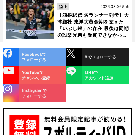
陸上
2026.08.06更新
【箱根駅伝 名ランナー列伝】大
津顕杜 東洋大黄金期を支えた
「いぶし銀」の存在 最後は同期
の設楽兄弟も受賞できなかった
金栗杯に輝く
cebo
X
Facebookで
Xでフォローする
ok
フォローする
uTube
LINE
YouTubeで
LINEで
チャンネル登録
アカウント追加
stagra
Instagramで
m
フォローする