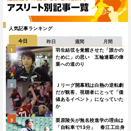
人気記事ランキング
今日
昨日
週間
月間
羽生結弦を覚醒させた「誰かの
1
ために」の思い 五輪連覇の偉
業への道のり
Ｊリーグ開幕戦は白熱の逆転劇
2
だが観客、視聴者にとって「価
値あるイベント」になっていた
か
栗原陵矢が無名校進学の理由は
3
「自転車で13分」 春江工出身