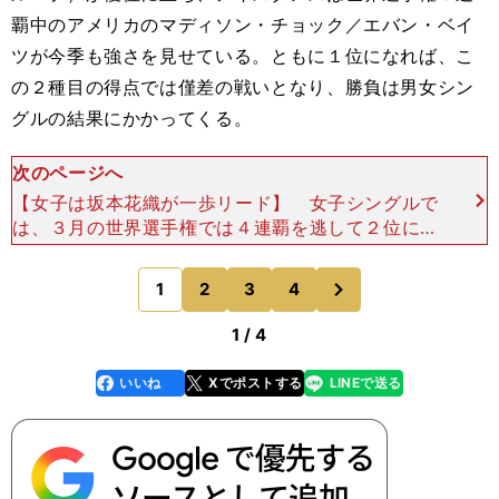
覇中のアメリカのマディソン・チョック／エバン・ベイ
ツが今季も強さを見せている。ともに１位になれば、こ
の２種目の得点では僅差の戦いとなり、勝負は男女シン
グルの結果にかかってくる。
次のページへ
【女子は坂本花織が一歩リード】 女子シングルで
は、３月の世界選手権では４連覇を逃して２位にと
どまった坂本花織（シスメックス）が今回はリラッ
クスした演技が期待され、これまでの実績を考えれ
次
1
2
3
4
のページへ
ば他の選手を一
1 / 4
いいね
Xでポストする
LINEで送る
line
faceboo
x
k