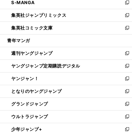
S-MANGA
く
で
ド
ィ
い
新
開
ウ
ン
ウ
し
集英社ジャンプリミックス
く
で
ド
ィ
い
新
開
ウ
ン
ウ
し
集英社コミック文庫
く
で
ド
ィ
い
新
開
ウ
ン
ウ
し
青年マンガ
く
で
ド
ィ
い
開
ウ
ン
ウ
週刊ヤングジャンプ
く
で
ド
ィ
新
開
ウ
ン
し
ヤングジャンプ定期購読デジタル
く
で
ド
い
新
開
ウ
ウ
し
ヤンジャン！
く
で
ィ
い
新
開
ン
ウ
し
となりのヤングジャンプ
く
ド
ィ
い
新
ウ
ン
ウ
し
グランドジャンプ
で
ド
ィ
い
新
開
ウ
ン
ウ
し
ウルトラジャンプ
く
で
ド
ィ
い
新
開
ウ
ン
ウ
し
少年ジャンプ+
く
で
ド
ィ
い
新