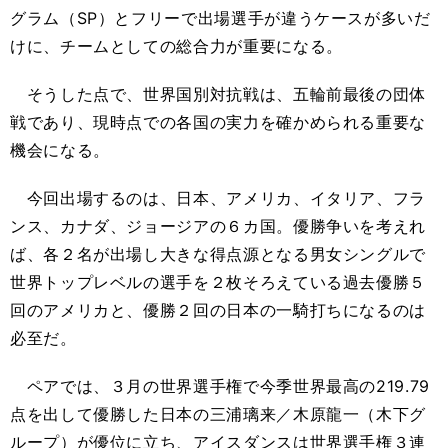
グラム（SP）とフリーで出場選手が違うケースが多いだ
けに、チームとしての総合力が重要になる。
そうした点で、世界国別対抗戦は、五輪前最後の団体
戦であり、現時点での各国の実力を確かめられる重要な
機会になる。
今回出場するのは、日本、アメリカ、イタリア、フラ
ンス、カナダ、ジョージアの６カ国。優勝争いを考えれ
ば、各２名が出場し大きな得点源となる男女シングルで
世界トップレベルの選手を２枚そろえている過去優勝５
回のアメリカと、優勝２回の日本の一騎打ちになるのは
必至だ。
ペアでは、３月の世界選手権で今季世界最高の219.79
点を出して優勝した日本の三浦璃来／木原龍一（木下グ
ループ）が優位に立ち、アイスダンスは世界選手権３連