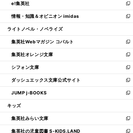
e!集英社
く
で
ド
ィ
い
新
開
ウ
ン
ウ
し
情報・知識＆オピニオン imidas
く
で
ド
ィ
い
新
開
ウ
ン
ウ
し
ライトノベル・ノベライズ
く
で
ド
ィ
い
開
ウ
ン
ウ
集英社Webマガジン コバルト
く
で
ド
ィ
新
開
ウ
ン
し
集英社オレンジ文庫
く
で
ド
い
新
開
ウ
ウ
し
シフォン文庫
く
で
ィ
い
新
開
ン
ウ
し
ダッシュエックス文庫公式サイト
く
ド
ィ
い
新
ウ
ン
ウ
し
JUMP j-BOOKS
で
ド
ィ
い
新
開
ウ
ン
ウ
し
キッズ
く
で
ド
ィ
い
開
ウ
ン
ウ
集英社みらい文庫
く
で
ド
ィ
新
開
ウ
ン
し
集英社の児童図書 S-KIDS.LAND
く
で
ド
い
新