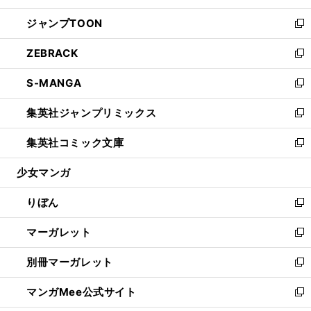
開
ウ
ン
ウ
し
ジャンプTOON
く
で
ド
ィ
い
新
開
ウ
ン
ウ
し
ZEBRACK
く
で
ド
ィ
い
新
開
ウ
ン
ウ
し
S-MANGA
く
で
ド
ィ
い
新
開
ウ
ン
ウ
し
集英社ジャンプリミックス
く
で
ド
ィ
い
新
開
ウ
ン
ウ
し
集英社コミック文庫
く
で
ド
ィ
い
新
開
ウ
ン
ウ
し
少女マンガ
く
で
ド
ィ
い
開
ウ
ン
ウ
りぼん
く
で
ド
ィ
新
開
ウ
ン
し
マーガレット
く
で
ド
い
新
開
ウ
ウ
し
別冊マーガレット
く
で
ィ
い
新
開
ン
ウ
し
マンガMee公式サイト
く
ド
ィ
い
新
ウ
ン
ウ
し