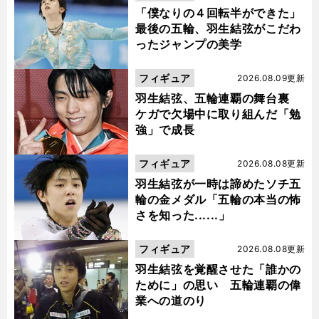
「僕なりの４回転半ができた」
最後の五輪、羽生結弦がこだわ
ったジャンプの美学
フィギュア
2026.08.09更新
羽生結弦、五輪連覇の舞台裏
ケガで欠場中に取り組んだ「勉
強」で成長
フィギュア
2026.08.08更新
羽生結弦が一時は諦めたソチ五
輪の金メダル「五輪の本当の怖
さを知った......」
フィギュア
2026.08.08更新
羽生結弦を覚醒させた「誰かの
ために」の思い 五輪連覇の偉
業への道のり