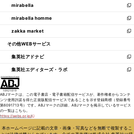
mirabella
く
で
ド
ィ
い
新
開
ウ
ン
ウ
し
mirabella homme
く
で
ド
ィ
い
新
開
ウ
ン
ウ
し
zakka market
く
で
ド
ィ
い
新
開
ウ
ン
ウ
し
その他WEBサービス
く
で
ド
ィ
い
開
ウ
ン
ウ
集英社アドナビ
く
で
ド
ィ
新
開
ウ
ン
し
集英社エディターズ・ラボ
く
で
ド
い
新
開
ウ
ウ
し
く
で
ィ
い
開
ン
ウ
ABJマークは、この電子書店・電子書籍配信サービスが、著作権者からコンテ
く
ド
ィ
ンツ使用許諾を得た正規版配信サービスであることを示す登録商標（登録番号
ウ
ン
第6091713号）です。ABJマークの詳細、ABJマークを掲示しているサービス
で
ド
の一覧はこちら。
開
ウ
https://aebs.or.jp/
新
く
で
し
い
開
本ホームページに記載の文章・画像・写真などを無断で複製するこ
ウ
く