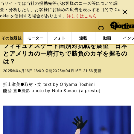
当サイトでは当社の提携先等がお客様のニーズ等について調
査・分析したり、お客様にお勧めの広告を表⽰する⽬的で Co
閉じ
okie を使⽤する場合があります。
詳しくはこちら
る
マイペ
web Sportiva (webスポルティーバ)
検索
メニュ
we
ー
その他競技の記事一覧
フィギュア
フィギュアスケ
b
ジ
その他競技
モーター
フォト
連載
動画
イン
ス
フィギュアスケート国別対抗戦を展望 日本
ポ
とアメリカの一騎打ちで勝負のカギを握るの
ル
は？
テ
ィ
2025年04月16日 18:00 公開
2025年04月16日 21:56 更新
ー
バ
折山淑美●取材・文 text by Oriyama Toshimi
能登 直●撮影 photo by Noto Sunao（a presto）