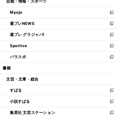
芸能・情報・スポーツ
く
で
ド
ィ
い
開
ウ
ン
ウ
Myojo
く
で
ド
ィ
新
開
ウ
ン
し
週プレNEWS
く
で
ド
い
新
開
ウ
ウ
し
週プレ グラジャパ!
く
で
ィ
い
新
開
ン
ウ
し
Sportiva
く
ド
ィ
い
新
ウ
ン
ウ
し
パラスポ
で
ド
ィ
い
新
開
ウ
ン
ウ
し
書籍
く
で
ド
ィ
い
開
ウ
ン
ウ
文芸・文庫・総合
く
で
ド
ィ
開
ウ
ン
すばる
く
で
ド
新
開
ウ
し
小説すばる
く
で
い
新
開
ウ
し
集英社 文芸ステーション
く
ィ
い
新