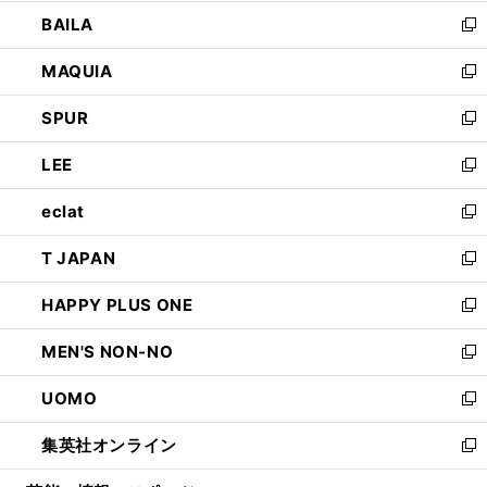
開
ウ
し
BAILA
く
ィ
い
新
ン
ウ
し
MAQUIA
ド
ィ
い
新
ウ
ン
ウ
し
SPUR
で
ド
ィ
い
新
開
ウ
ン
ウ
し
LEE
く
で
ド
ィ
い
新
開
ウ
ン
ウ
し
eclat
く
で
ド
ィ
い
新
開
ウ
ン
ウ
し
T JAPAN
く
で
ド
ィ
い
新
開
ウ
ン
ウ
し
HAPPY PLUS ONE
く
で
ド
ィ
い
新
開
ウ
ン
ウ
し
MEN'S NON-NO
く
で
ド
ィ
い
新
開
ウ
ン
ウ
し
UOMO
く
で
ド
ィ
い
新
開
ウ
ン
ウ
し
集英社オンライン
く
で
ド
ィ
い
新
開
ウ
ン
ウ
し