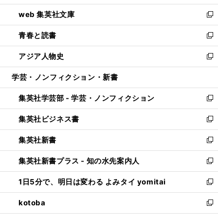
ン
ウ
し
web 集英社文庫
ド
ィ
い
新
ウ
ン
ウ
し
青春と読書
で
ド
ィ
い
新
開
ウ
ン
ウ
し
アジア人物史
く
で
ド
ィ
い
新
開
ウ
ン
ウ
し
学芸・ノンフィクション・新書
く
で
ド
ィ
い
開
ウ
ン
ウ
集英社学芸部 - 学芸・ノンフィクション
く
で
ド
ィ
新
開
ウ
ン
し
集英社ビジネス書
く
で
ド
い
新
開
ウ
ウ
し
集英社新書
く
で
ィ
い
新
開
ン
ウ
し
集英社新書プラス - 知の水先案内人
く
ド
ィ
い
新
ウ
ン
ウ
し
1日5分で、明日は変わる よみタイ yomitai
で
ド
ィ
い
新
開
ウ
ン
ウ
し
kotoba
く
で
ド
ィ
い
新
開
ウ
ン
ウ
し