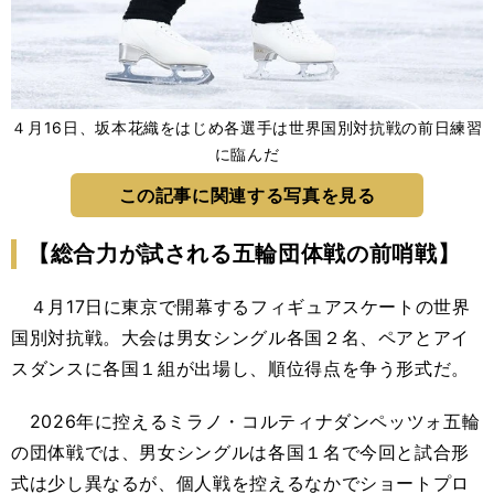
４月16日、坂本花織をはじめ各選手は世界国別対抗戦の前日練習
に臨んだ
この記事に関連する写真を見る
【総合力が試される五輪団体戦の前哨戦】
４月17日に東京で開幕するフィギュアスケートの世界
国別対抗戦。大会は男女シングル各国２名、ペアとアイ
スダンスに各国１組が出場し、順位得点を争う形式だ。
2026年に控えるミラノ・コルティナダンペッツォ五輪
の団体戦では、男女シングルは各国１名で今回と試合形
式は少し異なるが、個人戦を控えるなかでショートプロ