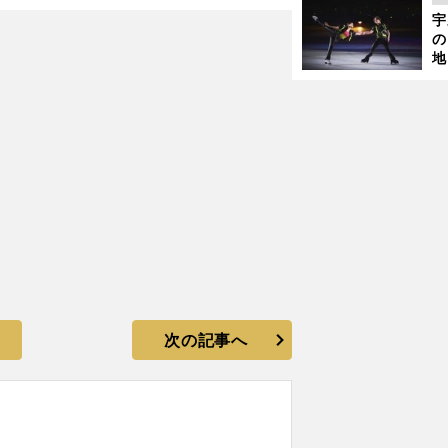
さ
？
宇
の
地
輔
題
次の記事へ