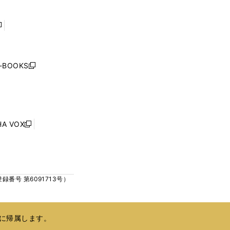
ウ
ウ
で
で
開
開
く
く
し
い
ウ
j-BOOKS
新
ィ
し
ン
い
ド
ウ
ウ
ィ
で
ン
HA VOX
開
新
ド
く
し
ウ
い
で
ウ
開
ィ
く
号 第6091713号）
ン
ド
ウ
で
に帰属します。
開