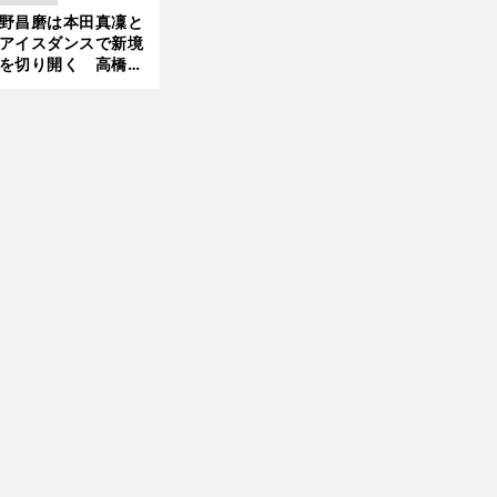
」で築いた時代
野昌磨は本田真凜と
新
前
へ
アイスダンスで新境
を切り開く 高橋大
の証言とも重なる課
と楽しさ