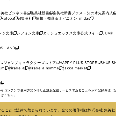
ウ
ウ
ウ
ウ
ウ
ウ
ウ
ウ
し
し
し
し
ィ
ィ
ィ
で
で
で
で
で
い
い
い
い
ン
ン
ン
集英社ビジネス書
集英社新書
集英社新書プラス - 知の水先案内人
開
開
開
開
開
新
新
新
ウ
ウ
ウ
ウ
ド
ド
ド
kotoba
e!集英社
情報・知識＆オピニオン imidas
く
く
く
く
く
新
し
新
し
新
ィ
ィ
ィ
ィ
ウ
ウ
ウ
し
し
い
し
い
し
ン
ン
ン
ン
で
で
で
い
い
ウ
い
ウ
い
ド
ド
ド
ド
ンジ文庫
シフォン文庫
ダッシュエックス文庫公式サイト
JUMP 
開
開
開
新
新
新
ウ
ウ
ィ
ウ
ィ
ウ
ウ
ウ
ウ
ウ
く
く
く
し
し
し
ィ
ィ
ン
ィ
ン
ィ
で
で
で
で
い
い
い
ン
ン
ド
ン
ド
ン
S.LAND
開
開
開
開
新
ウ
ウ
ウ
ド
ド
ウ
ド
ウ
ド
く
く
く
く
し
ィ
ィ
ィ
ウ
ウ
で
ウ
で
ウ
い
ン
ン
ン
ジャンプキャラクターズストア
HAPPY PLUS STORE
SHUEIS
で
で
開
で
開
で
新
新
新
ウ
ド
ド
ド
ium
mirabella
mirabella homme
zakka market
開
開
く
開
く
開
し
新
新
新
し
新
し
ィ
ウ
ウ
ウ
く
く
く
く
い
し
し
い
し
し
い
ン
で
で
で
ウ
い
い
ウ
い
い
ウ
ド
ボ
開
開
開
新
ィ
ウ
ウ
ィ
ウ
ウ
ィ
ウ
く
く
く
し
らコンテンツ使用許諾を得た正規版配信サービスであることを示す登録商標（登録番
ン
ィ
ィ
ン
ィ
ィ
ン
で
い
覧はこちら。
ド
ン
ン
ド
ン
ン
ド
開
ウ
ウ
ド
ド
ウ
ド
ド
ウ
く
ィ
で
ウ
ウ
で
ウ
ウ
で
ることは法律で禁じられています。全ての著作権は株式会社 集英社
ン
開
で
で
開
で
で
開