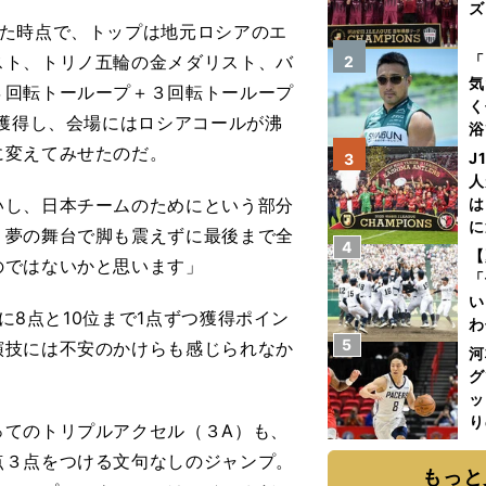
ズ
た時点で、トップは地元ロシアのエ
を
スト、トリノ五輪の金メダリスト、バ
「
2
気
４回転トーループ＋３回転トーループ
く
を獲得し、会場にはロシアコールが沸
浴
に変えてみせたのだ。
太
J
3
ァ
人
いし、日本チームのためにという部分
は
に
、夢の舞台で脚も震えずに最後まで全
4
と
【
のではないかと思います」
「
い
に8点と10位まで1点ずつ獲得ポイン
わ
5
演技には不安のかけらも感じられなか
だ
河
グ
ッ
り
てのトリプルアクセル（３A）も、
糧
点３点をつける文句なしのジャンプ。
は
もっと