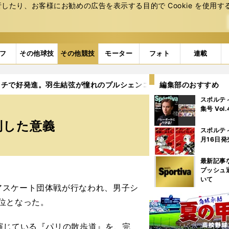
たり、お客様にお勧めの広告を表⽰する⽬的で Cookie を使⽤す
フ
その他球技
その他競技
モーター
フォト
連載
ソチで好発進。羽生結弦が憧れのプルシェンコに勝利した意義
編集部のおすすめ
スポルテ
集号 Vol
利した意義
スポルテ
月16日発
最新記事
A
プッシュ
いて
スケート団体戦が行なわれ、男子シ
位となった。
演じている『パリの散歩道』を、完