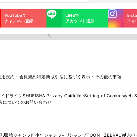
Instagra
LINE
YouTubeで
LINEで
Inst
m
チャンネル登録
アカウント追加
フォ
利用規約・会員規約
特定商取引法に基づく表示・その他の事項
プ
ガイドライン
SHUEISHA Privacy Guideline
Setting of Cookies
web 
告についてのお問い合わせ
プ
最強ジャンプ
少年ジャンプ+
ジャンプTOON
ZEBRACK
ジ
新
新
新
新
新