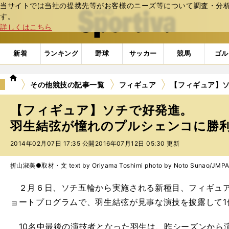
当サイトでは当社の提携先等がお客様のニーズ等について調査・分析し
web Sportiva (webスポルティーバ)
す。
詳しくはこちら
新着
ランキング
野球
サッカー
競馬
ゴル
we
その他競技の記事一覧
フィギュア
【フィギュア】
b
ス
【フィギュア】ソチで好発進。
ポ
ル
羽生結弦が憧れのプルシェンコに勝
テ
2014年02月07日 17:35 公開
2016年07月12日 05:30 更新
ィ
ー
バ
折山淑美●取材・文 text by Oriyama Toshimi photo by Noto Sunao/JMP
２月６日、ソチ五輪から実施される新種目、フィギュア
ョートプログラムで、羽生結弦が見事な演技を披露して1
10名中最後の演技者となった羽生は、昨シーズンから