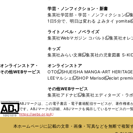
ウ
ウ
ウ
ド
ウ
ウ
ウ
く
し
し
ィ
ィ
学芸・ノンフィクション・新書
で
ウ
で
で
で
い
い
ン
ン
集英社学芸部 - 学芸・ノンフィクション
開
で
開
開
開
新
ウ
ウ
ド
ド
1日5分で、明日は変わる よみタイ yomitai
く
開
く
く
く
し
新
ィ
ィ
ウ
ウ
く
い
ン
ン
ライトノベル・ノベライズ
で
で
ウ
ド
ド
集英社Webマガジン コバルト
集英社オレ
開
開
新
ィ
ウ
ウ
く
く
し
ン
キッズ
で
で
い
ド
集英社みらい文庫
集英社の児童図書 S-KID
開
開
新
ウ
ウ
く
く
し
ィ
オンラインストア・
オンラインストア
で
い
ン
その他WEBサービス
OTO
SHUEISHA MANGA-ART HERITAGE
開
新
ウ
ド
LEEマルシェ
SHOP Marisol
eclat prem
く
し
新
新
ィ
ウ
い
し
し
ン
その他WEBサービス
で
ウ
い
い
ド
集英社アドナビ
集英社エディターズ・ラ
開
新
ィ
ウ
ウ
ウ
く
し
ABJマークは、この電子書店・電子書籍配信サービスが、著作権者か
ン
ィ
ィ
で
い
です。ABJマークの詳細、ABJマークを掲示しているサービスの一
ド
ン
ン
開
https://aebs.or.jp/
ウ
新
ウ
ド
ド
く
し
ィ
で
ウ
ウ
い
本ホームページに記載の文章・画像・写真などを無断で複製す
ン
開
で
で
ウ