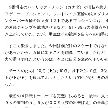
9番滑走のパトリック・チャン（カナダ）が演技を終え
フゲニー・プルシェンコ。ソルトレイク五輪の銀メダリ
ンクーバー五輪の銀メダリストであるプルシェンコは、
の連続ジャンプを成功させるなど、91・39点の高得点
き上がっていた。だが、羽生はその歓声を自らへの拍手
「すごく緊張しました。今回は僕だけのスケートではな
があったから。五輪に出ることを想像していましたけど
力で滑り切れたというのは、本当に自分を褒めてもいい
チームのために10点（1位は10点。以下2位に9点、3位
トが下がる）を取れてホッとしたという羽生だが、その
った。
最初の４回転トーループを完璧に決めると、後半に入っ
９人の審判のうち５人がＧＯＥ（技の出来ばえ）の最高