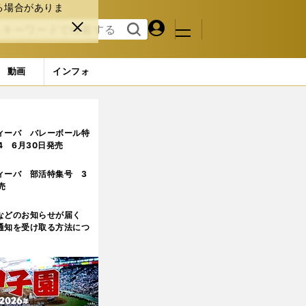
る場合がありま
マイペ
閉じ
検索
メニュ
ー
る
す
ジ
る
動画
インフォ
ィーバ バレーボール特
.4 6月30日発売
ィーバ 部活特集号 3
売
などのお知らせが届く
通知を受け取る方法につ