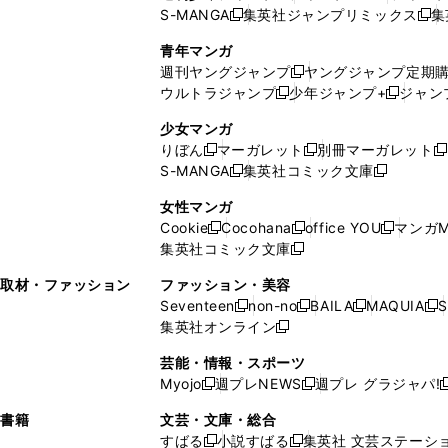
S-MANGA
集英社ジャンプリミックス
集
ウ
ド
新
し
し
新
で
ウ
し
い
い
し
青年マンガ
開
で
い
ウ
ウ
い
週刊ヤングジャンプ
ヤングジャンプ定期
新
く
開
ウ
ィ
ィ
ウ
ウルトラジャンプ
少年ジャンプ+
ジャン
新
し
新
く
ィ
ン
ン
ィ
し
い
し
ン
ド
ド
ン
少女マンガ
い
ウ
い
ド
ウ
ウ
ド
りぼん
マーガレット
別冊マーガレット
新
新
新
ウ
ィ
ウ
ウ
で
で
ウ
S-MANGA
集英社コミック文庫
し
新
し
新
ィ
ン
ィ
で
開
開
で
い
し
い
し
ン
ド
ン
女性マンガ
開
く
く
開
ウ
い
ウ
い
ド
ウ
ド
Cookie
Cocohana
office YOU
マンガM
く
く
新
新
新
ィ
ウ
ィ
ウ
ウ
で
ウ
集英社コミック文庫
し
新
し
し
ン
ィ
ン
ィ
で
開
で
い
し
い
い
ド
ン
ド
ン
取材・ファッション
ファッション・美容
開
く
開
ウ
い
ウ
ウ
ウ
ド
ウ
ド
Seventeen
non-no
BAILA
MAQUIA
S
く
く
新
新
新
新
ィ
ウ
ィ
ィ
で
ウ
で
ウ
集英社オンライン
し
新
し
し
し
ン
ィ
ン
ン
開
で
開
で
い
し
い
い
い
ド
ン
ド
ド
芸能・情報・スポーツ
く
開
く
開
ウ
い
ウ
ウ
ウ
ウ
ド
ウ
ウ
Myojo
週プレNEWS
週プレ グラジャパ!
く
く
新
新
新
ィ
ウ
ィ
ィ
ィ
で
ウ
で
で
し
し
ン
ィ
ン
ン
ン
書籍
文芸・文庫・総合
開
で
開
開
い
い
ド
ン
ド
ド
ド
すばる
小説すばる
集英社 文芸ステーシ
く
開
く
く
新
新