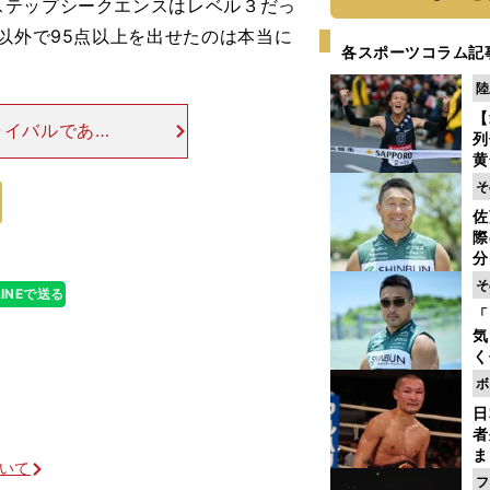
ステップシークエンスはレベル３だっ
以外で95点以上を出せたのは本当に
各スポーツコラム記
陸
【
ライバルである
列
ンプでミス。最
黄
て次の連続ジャ
し
そ
期
佐
き
際
く
分
代
そ
LINEで送る
与
「
も
気
く
浴
ボ
太
日
ァ
者
ま
ついて
越
フ