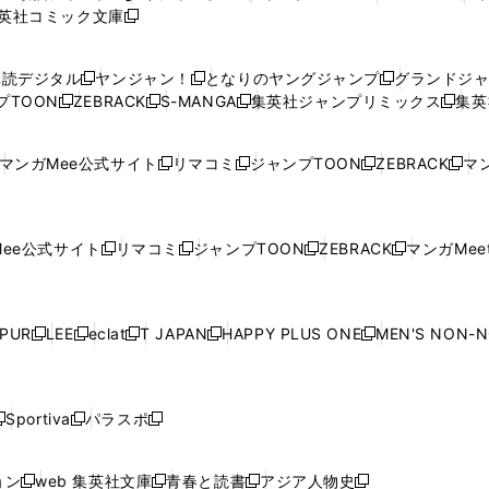
英社コミック文庫
し
新
し
し
し
し
い
い
し
い
い
い
ウ
ウ
い
ウ
ウ
ウ
購読デジタル
ヤンジャン！
となりのヤングジャンプ
グランドジ
新
新
新
ィ
ィ
ウ
ィ
ィ
ィ
プTOON
ZEBRACK
S-MANGA
集英社ジャンプリミックス
集英
新
し
新
し
新
し
新
ン
ン
ィ
ン
ン
ン
し
い
し
い
し
い
し
ド
ド
ン
ド
ド
ド
い
ウ
い
ウ
い
ウ
い
ウ
ウ
ド
ウ
ウ
ウ
マンガMee公式サイト
リマコミ
ジャンプTOON
ZEBRACK
マン
新
新
新
新
ウ
ィ
ウ
ィ
ウ
ィ
ウ
で
で
ウ
で
で
で
し
し
し
し
し
ィ
ン
ィ
ン
ィ
ン
ィ
開
開
で
開
開
開
い
い
い
い
い
ン
ド
ン
ド
ン
ド
ン
く
く
開
く
く
く
ウ
ウ
ウ
ウ
ウ
ド
ウ
ド
ウ
ド
ウ
ド
ee公式サイト
リマコミ
ジャンプTOON
ZEBRACK
マンガMeet
く
新
新
新
新
ィ
ィ
ィ
ィ
ィ
ウ
で
ウ
で
ウ
で
ウ
し
し
し
し
ン
ン
ン
ン
ン
で
開
で
開
で
開
で
い
い
い
い
ド
ド
ド
ド
ド
開
く
開
く
開
く
開
ウ
ウ
ウ
ウ
ウ
ウ
ウ
ウ
ウ
PUR
LEE
eclat
T JAPAN
HAPPY PLUS ONE
MEN'S NON-
く
く
く
く
新
新
新
新
新
ィ
ィ
ィ
ィ
で
で
で
で
で
し
し
し
し
し
ン
ン
ン
ン
開
開
開
開
開
い
い
い
い
い
ド
ド
ド
ド
く
く
く
く
く
ウ
ウ
ウ
ウ
ウ
ウ
ウ
ウ
ウ
Sportiva
パラスポ
新
新
ィ
ィ
ィ
ィ
ィ
で
で
で
で
し
し
し
ン
ン
ン
ン
ン
開
開
開
開
い
い
い
ド
ド
ド
ド
ド
ョン
web 集英社文庫
青春と読書
アジア人物史
く
く
く
く
新
新
新
新