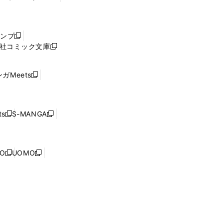
し
い
ウ
ャンプ
新
ィ
社コミック文庫
し
新
ン
い
し
ド
ウ
い
ウ
ガMeets
新
ィ
ウ
で
し
ン
ィ
開
い
ド
ン
く
ウ
ウ
ド
s
S-MANGA
新
新
ィ
で
ウ
し
し
ン
開
で
い
い
ド
く
開
ウ
ウ
ウ
NO
UOMO
く
新
新
ィ
ィ
で
し
し
ン
ン
開
い
い
ド
ド
く
ウ
ウ
ウ
ウ
ィ
ィ
で
で
ン
ン
開
開
ド
ド
く
く