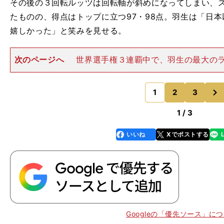
その後の３回転ルッツは回転軸が斜めになってしまい、
たものの、得点はトップに立つ97・98点。羽生は「日本
嬉しかった」と笑みを見せる。
次のページへ
世界選手権３連覇中で、羽生の最大の
チャンは、演技直前の６分間練習から不安定だったジャ
初の４回転トーループでは着氷で重心が後ろに行き過ぎ
次
ンプが２回転になり、３A
1
2
3
のページへ
1 / 3
いいね
Xでポストする
line
faceboo
x
k
Googleの「優先ソース」に