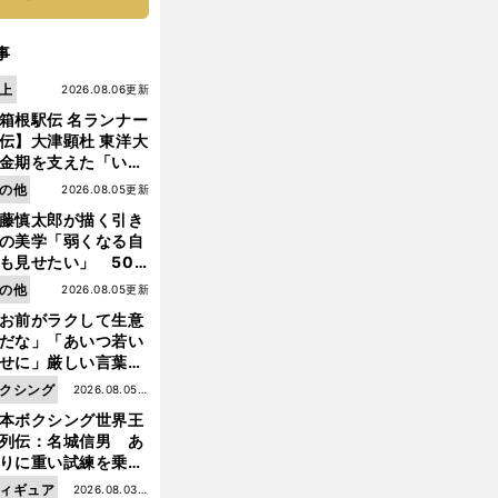
事
上
2026.08.06更新
箱根駅伝 名ランナー
伝】大津顕杜 東洋大
金期を支えた「いぶ
銀」の存在 最後は同
の他
2026.08.05更新
の設楽兄弟も受賞で
藤慎太郎が描く引き
なかった金栗杯に輝
の美学「弱くなる自
も見せたい」 50
の競輪人生に影響を
の他
2026.08.05更新
える伏見俊昭の死に
お前がラクして生意
言及
だな」「あいつ若い
せに」厳しい言葉を
びせられるも佐藤慎
クシング
2026.08.05更
郎が貫いた誇りとフ
本ボクシング世界王
新
ンへの思い
列伝：名城信男 あ
りに重い試練を乗り
え「大胆さ」と「巧
ィギュア
2026.08.03更