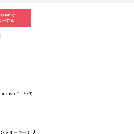
agramで
ローする
Sportivaについて
ャンプルーキー！
新