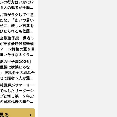
ンの行方はいかに!?
５人の識者が全順位
大胆予想
お前がラクして生意
だな」「あいつ若い
せに」厳しい言葉を
びせられるも佐藤慎
郎が貫いた誇りとフ
1全順位予想 識者５
ンへの思い
が推す優勝候補筆頭
？ J2降格の憂き目
遭いそうな３クラブ
は？
夏の甲子園2026】
優勝は横浜じゃな
」 波乱必至の組み合
せで識者５人が選ん
優勝校はここだ！
村勇輝がサマーリー
で示したリーダーシ
プと悔し涙 ２年ぶ
の日本代表の舞台を
に３年目のNBA挑戦
続く
見る