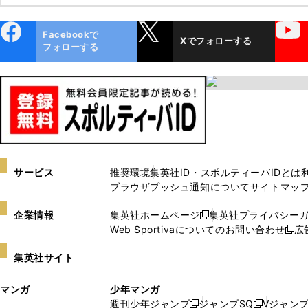
ebo
X
YouTube
Facebookで
Xでフォローする
ok
フォローする
サービス
推奨環境
集英社ID・スポルティーバIDとは
ブラウザプッシュ通知について
サイトマッ
企業情報
集英社ホームページ
集英社プライバシー
新
Web Sportivaについてのお問い合わせ
広
し
新
い
し
集英社サイト
ウ
い
ィ
ウ
マンガ
少年マンガ
ン
ィ
週刊少年ジャンプ
ジャンプSQ
Vジャン
ド
ン
新
新