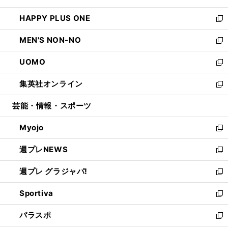
開
ウ
ン
ウ
し
HAPPY PLUS ONE
く
で
ド
ィ
い
新
開
ウ
ン
ウ
し
MEN'S NON-NO
く
で
ド
ィ
い
新
開
ウ
ン
ウ
し
UOMO
く
で
ド
ィ
い
新
開
ウ
ン
ウ
し
集英社オンライン
く
で
ド
ィ
い
新
開
ウ
ン
ウ
し
芸能・情報・スポーツ
く
で
ド
ィ
い
開
ウ
ン
ウ
Myojo
く
で
ド
ィ
新
開
ウ
ン
し
週プレNEWS
く
で
ド
い
新
開
ウ
ウ
し
週プレ グラジャパ!
く
で
ィ
い
新
開
ン
ウ
し
Sportiva
く
ド
ィ
い
新
ウ
ン
ウ
し
パラスポ
で
ド
ィ
い
新
開
ウ
ン
ウ