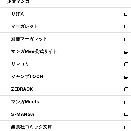
少女マンガ
く
で
ド
ィ
い
開
ウ
ン
ウ
りぼん
く
で
ド
ィ
新
開
ウ
ン
し
マーガレット
く
で
ド
い
新
開
ウ
ウ
し
別冊マーガレット
く
で
ィ
い
新
開
ン
ウ
し
マンガMee公式サイト
く
ド
ィ
い
新
ウ
ン
ウ
し
リマコミ
で
ド
ィ
い
新
開
ウ
ン
ウ
し
ジャンプTOON
く
で
ド
ィ
い
新
開
ウ
ン
ウ
し
ZEBRACK
く
で
ド
ィ
い
新
開
ウ
ン
ウ
し
マンガMeets
く
で
ド
ィ
い
新
開
ウ
ン
ウ
し
S-MANGA
く
で
ド
ィ
い
新
開
ウ
ン
ウ
し
集英社コミック文庫
く
で
ド
ィ
い
新