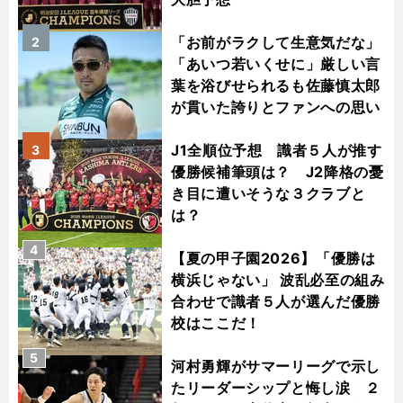
「お前がラクして生意気だな」
2
「あいつ若いくせに」厳しい言
葉を浴びせられるも佐藤慎太郎
が貫いた誇りとファンへの思い
J1全順位予想 識者５人が推す
3
優勝候補筆頭は？ J2降格の憂
き目に遭いそうな３クラブと
は？
4
【夏の甲子園2026】「優勝は
横浜じゃない」 波乱必至の組み
合わせで識者５人が選んだ優勝
校はここだ！
5
河村勇輝がサマーリーグで示し
たリーダーシップと悔し涙 ２