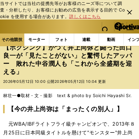
当サイトでは当社の提携先等がお客様のニーズ等について調
査・分析したり、お客様にお勧めの広告を表⽰する⽬的で Co
閉じ
okie を使⽤する場合があります。
詳しくはこちら
る
マイペ
web Sportiva (webスポルティーバ)
検索
メニュ
we
ー
その他競技の記事一覧
格闘技
ボクシング
【ボ
b
ジ
その他競技
モーター
フォト
連載
動画
イン
ス
【ボクシング】かつて井上尚弥と闘った田口
ポ
良一が「見たことがない」と驚愕したアッパ
ル
ー 敗れた中谷潤人も「これから全盛期を迎
テ
ィ
える」
ー
2026年05月12日 10:00 公開
2026年05月12日 10:04 更新
バ
林壮一●取材・文・撮影 text & photo by Soichi Hayashi Sr.
【今の井上尚弥は「まったくの別人」】
元WBA/IBFライトフライ級チャンピオンで、2013年８
月25日に日本同級タイトルを懸けて"モンスター"井上尚