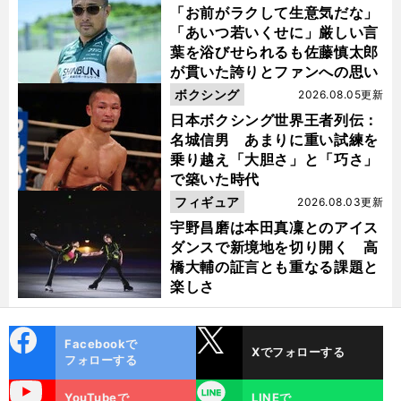
「お前がラクして生意気だな」
「あいつ若いくせに」厳しい言
葉を浴びせられるも佐藤慎太郎
が貫いた誇りとファンへの思い
ボクシング
2026.08.05更新
」
日本ボクシング世界王者列伝：
】
君
き
）
、
前
名城信男 あまりに重い試練を
へ
乗り越え「大胆さ」と「巧さ」
で築いた時代
フィギュア
2026.08.03更新
宇野昌磨は本田真凜とのアイス
ダンスで新境地を切り開く 高
橋大輔の証言とも重なる課題と
楽しさ
cebo
X
Facebookで
Xでフォローする
ok
フォローする
uTube
LINE
YouTubeで
LINEで