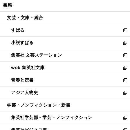
し
書籍
く
で
ド
ィ
い
開
ウ
ン
ウ
文芸・文庫・総合
く
で
ド
ィ
開
ウ
ン
すばる
く
で
ド
新
開
ウ
し
小説すばる
く
で
い
新
開
ウ
し
集英社 文芸ステーション
く
ィ
い
新
ン
ウ
し
web 集英社文庫
ド
ィ
い
新
ウ
ン
ウ
し
青春と読書
で
ド
ィ
い
新
開
ウ
ン
ウ
し
アジア人物史
く
で
ド
ィ
い
新
開
ウ
ン
ウ
し
学芸・ノンフィクション・新書
く
で
ド
ィ
い
開
ウ
ン
ウ
集英社学芸部 - 学芸・ノンフィクション
く
で
ド
ィ
新
開
ウ
ン
し
集英社ビジネス書
く