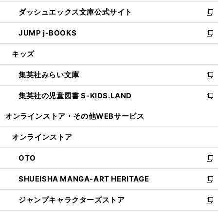
開
ン
ウ
し
ダッシュエックス文庫公式サイト
く
ド
ィ
い
新
ウ
ン
ウ
し
JUMP j-BOOKS
で
ド
ィ
い
新
開
ウ
ン
ウ
し
キッズ
く
で
ド
ィ
い
開
ウ
ン
ウ
集英社みらい文庫
く
で
ド
ィ
新
開
ウ
ン
し
集英社の児童図書 S-KIDS.LAND
く
で
ド
い
新
開
ウ
ウ
し
オンラインストア・
その他WEBサービス
く
で
ィ
い
開
ン
ウ
オンラインストア
く
ド
ィ
ウ
ン
OTO
で
ド
新
開
ウ
し
SHUEISHA MANGA-ART HERITAGE
く
で
い
新
開
ウ
し
ジャンプキャラクターズストア
く
ィ
い
新
ン
ウ
し