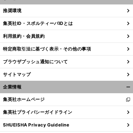
開
く/
推奨環境
閉
じ
集英社ID・スポルティーバIDとは
る
利用規約・会員規約
特定商取引法に基づく表示・その他の事項
ブラウザプッシュ通知について
サイトマップ
企業情報
開
く/
集英社ホームページ
新
閉
し
じ
集英社プライバシーガイドライン
い
る
ウ
SHUEISHA Privacy Guideline
ィ
ン