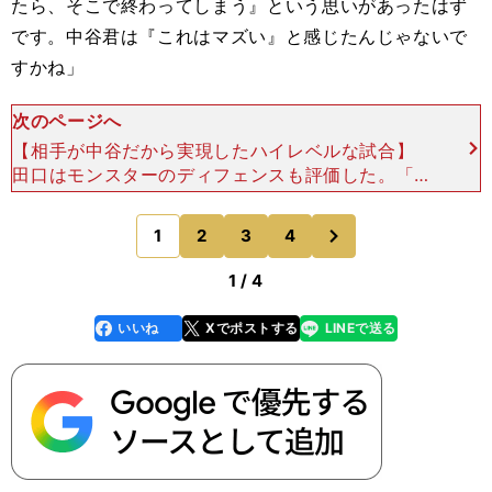
たら、そこで終わってしまう』という思いがあったはず
です。中谷君は『これはマズい』と感じたんじゃないで
すかね」
次のページへ
【相手が中谷だから実現したハイレベルな試合】
田口はモンスターのディフェンスも評価した。「井
上君は、自分の打ち終わりを中谷君が狙ってくると
見越していたでしょう。中谷君のパンチを外してか
次
1
2
3
4
のページへ
ら打つ練習を
1 / 4
いいね
Xでポストする
LINEで送る
line
faceboo
x
k