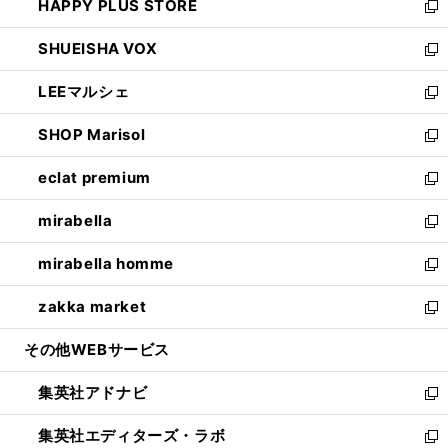
HAPPY PLUS STORE
ド
ィ
い
新
ウ
ン
ウ
し
SHUEISHA VOX
で
ド
ィ
い
新
開
ウ
ン
ウ
し
LEEマルシェ
く
で
ド
ィ
い
新
開
ウ
ン
ウ
し
SHOP Marisol
く
で
ド
ィ
い
新
開
ウ
ン
ウ
し
eclat premium
く
で
ド
ィ
い
新
開
ウ
ン
ウ
し
mirabella
く
で
ド
ィ
い
新
開
ウ
ン
ウ
し
mirabella homme
く
で
ド
ィ
い
新
開
ウ
ン
ウ
し
zakka market
く
で
ド
ィ
い
新
開
ウ
ン
ウ
し
その他WEBサービス
く
で
ド
ィ
い
開
ウ
ン
ウ
集英社アドナビ
く
で
ド
ィ
新
開
ウ
ン
し
集英社エディターズ・ラボ
く
で
ド
い
新