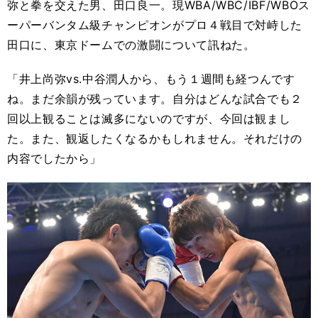
弥と拳を交えた男、田口良一。現WBA/WBC/IBF/WBOス
ーパーバンタム級チャンピオンがプロ４戦目で対峙した
田口に、東京ドームでの激闘について訊ねた。
「井上尚弥vs.中谷潤人から、もう１週間も経つんです
ね。まだ余韻が残っています。自分はどんな試合でも２
回以上観ることは滅多にないのですが、今回は観まし
た。また、観返したくなるかもしれません。それだけの
内容でしたから」