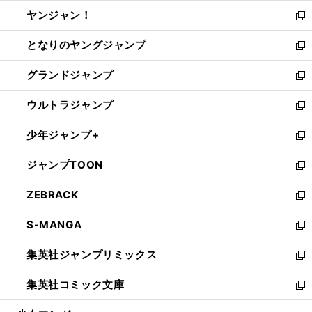
開
ウ
ウ
し
ヤンジャン！
く
で
ィ
い
新
開
ン
ウ
し
となりのヤングジャンプ
く
ド
ィ
い
新
ウ
ン
ウ
し
グランドジャンプ
で
ド
ィ
い
新
開
ウ
ン
ウ
し
ウルトラジャンプ
く
で
ド
ィ
い
新
開
ウ
ン
ウ
し
少年ジャンプ+
く
で
ド
ィ
い
新
開
ウ
ン
ウ
し
ジャンプTOON
く
で
ド
ィ
い
新
開
ウ
ン
ウ
し
ZEBRACK
く
で
ド
ィ
い
新
開
ウ
ン
ウ
し
S-MANGA
く
で
ド
ィ
い
新
開
ウ
ン
ウ
し
集英社ジャンプリミックス
く
で
ド
ィ
い
新
開
ウ
ン
ウ
し
集英社コミック文庫
く
で
ド
ィ
い
新
開
ウ
ン
ウ
し