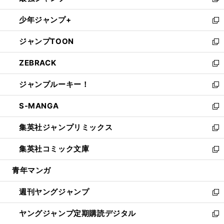
い
新
ウ
ン
ウ
し
少年ジャンプ+
で
ド
ィ
い
新
開
ウ
ン
ウ
し
ジャンプTOON
く
で
ド
ィ
い
新
開
ウ
ン
ウ
し
ZEBRACK
く
で
ド
ィ
い
新
開
ウ
ン
ウ
し
ジャンプルーキー！
く
で
ド
ィ
い
新
開
ウ
ン
ウ
し
S-MANGA
く
で
ド
ィ
い
新
開
ウ
ン
ウ
し
集英社ジャンプリミックス
く
で
ド
ィ
い
新
開
ウ
ン
ウ
し
集英社コミック文庫
く
で
ド
ィ
い
新
開
ウ
ン
ウ
し
青年マンガ
く
で
ド
ィ
い
開
ウ
ン
ウ
週刊ヤングジャンプ
く
で
ド
ィ
新
開
ウ
ン
し
ヤングジャンプ定期購読デジタル
く
で
ド
い
新