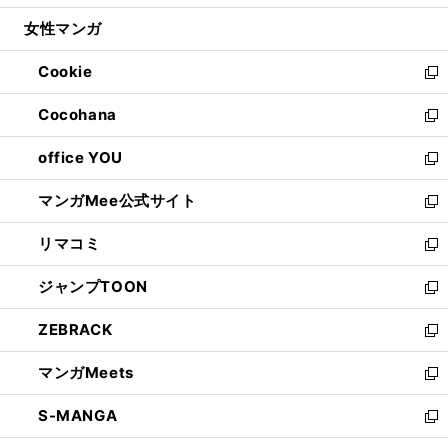
開
ウ
ン
ウ
し
女性マンガ
く
で
ド
ィ
い
開
ウ
ン
ウ
Cookie
く
で
ド
ィ
新
開
ウ
ン
し
Cocohana
く
で
ド
い
新
開
ウ
ウ
し
office YOU
く
で
ィ
い
新
開
ン
ウ
し
マンガMee公式サイト
く
ド
ィ
い
新
ウ
ン
ウ
し
リマコミ
で
ド
ィ
い
新
開
ウ
ン
ウ
し
ジャンプTOON
く
で
ド
ィ
い
新
開
ウ
ン
ウ
し
ZEBRACK
く
で
ド
ィ
い
新
開
ウ
ン
ウ
し
マンガMeets
く
で
ド
ィ
い
新
開
ウ
ン
ウ
し
S-MANGA
く
で
ド
ィ
い
新
開
ウ
ン
ウ
し