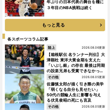
年ぶりの日本代表の舞台を糧に
３年目のNBA挑戦は続く
もっと見る
各スポーツコラム記事
陸上
2026.08.06更新
【箱根駅伝 名ランナー列伝】大
津顕杜 東洋大黄金期を支えた
「いぶし銀」の存在 最後は同期
の設楽兄弟も受賞できなかった
金栗杯に輝く
その他
2026.08.05更新
佐藤慎太郎が描く引き際の美学
「弱くなる自分も見せたい」
50代の競輪人生に影響を与え
る伏見俊昭の死にも言及
その他
2026.08.05更新