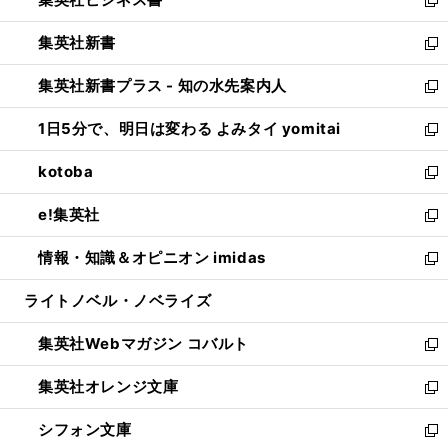
で
ド
い
新
開
ウ
ウ
し
集英社新書
く
で
ィ
い
新
開
ン
ウ
し
集英社新書プラス - 知の水先案内人
く
ド
ィ
い
新
ウ
ン
ウ
し
1日5分で、明日は変わる よみタイ yomitai
で
ド
ィ
い
新
開
ウ
ン
ウ
し
kotoba
く
で
ド
ィ
い
新
開
ウ
ン
ウ
し
e!集英社
く
で
ド
ィ
い
新
開
ウ
ン
ウ
し
情報・知識＆オピニオン imidas
く
で
ド
ィ
い
新
開
ウ
ン
ウ
し
ライトノベル・ノベライズ
く
で
ド
ィ
い
開
ウ
ン
ウ
集英社Webマガジン コバルト
く
で
ド
ィ
新
開
ウ
ン
し
集英社オレンジ文庫
く
で
ド
い
新
開
ウ
ウ
し
シフォン文庫
く
で
ィ
い
新