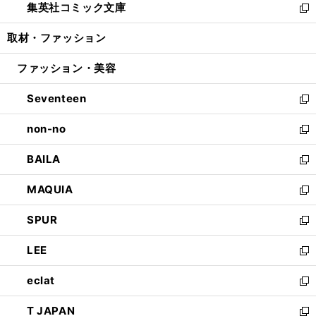
集英社コミック文庫
く
で
ド
ィ
い
新
開
ウ
ン
ウ
し
取材・ファッション
く
で
ド
ィ
い
開
ウ
ン
ウ
ファッション・美容
く
で
ド
ィ
開
ウ
ン
Seventeen
く
で
ド
新
開
ウ
し
non-no
く
で
い
新
開
ウ
し
BAILA
く
ィ
い
新
ン
ウ
し
MAQUIA
ド
ィ
い
新
ウ
ン
ウ
し
SPUR
で
ド
ィ
い
新
開
ウ
ン
ウ
し
LEE
く
で
ド
ィ
い
新
開
ウ
ン
ウ
し
eclat
く
で
ド
ィ
い
新
開
ウ
ン
ウ
し
T JAPAN
く
で
ド
ィ
い
新