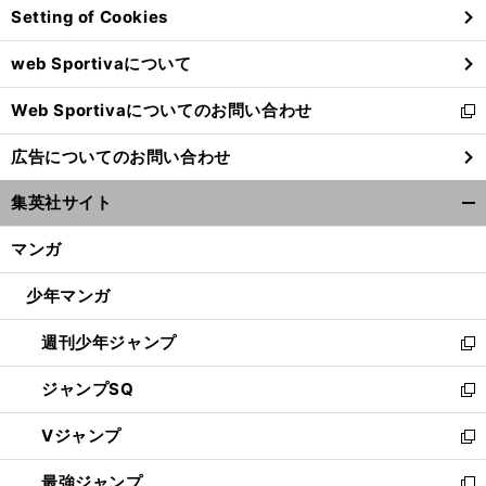
Setting of Cookies
ド
ウ
web Sportivaについて
で
開
Web Sportivaについてのお問い合わせ
く
新
し
広告についてのお問い合わせ
い
ウ
集英社サイト
ィ
開
ン
く/
マンガ
ド
閉
ウ
じ
少年マンガ
で
る
開
週刊少年ジャンプ
く
新
し
ジャンプSQ
い
新
ウ
し
Vジャンプ
ィ
い
新
ン
ウ
し
最強ジャンプ
ド
ィ