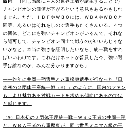
西岡
（同じ階級に４人の世界王者が誕生することで）
チャンピオンの価値が下がるという意見もあるかもしれ
ません。ただ、ＩＢＦやＷＢＯには、ＷＢＡやＷＢＣと
同等、あるいはそれをしのぐ選手もたくさんいる。４つ
の団体、どこにも強いチャンピオンがいるんで、それな
ら認可して、チャンピオン同士で戦うのがいいんじゃな
いかなと。本当に強さを証明したいなら、統一戦をすれ
ばいいわけです。これだけネットが普及した今、強い選
手は誰なのか、みんな分かりますから」
――昨年に井岡一翔選手と八重樫東選手が行なった『日
本初の２団体王座統一戦（※）』のように、国内のファン
も、より魅力ある対戦カードを求める傾向にあるのでは
と感じます。
（※）日本初の２団体王座統一戦＝ＷＢＣ王者の井岡一翔
と、ＷＢＡ王者の八重樫東が、同じ世界ミニマム級の王