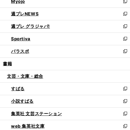
Myojo
く
で
ド
ィ
新
開
ウ
ン
し
週プレNEWS
く
で
ド
い
新
開
ウ
ウ
し
週プレ グラジャパ!
く
で
ィ
い
新
開
ン
ウ
し
Sportiva
く
ド
ィ
い
新
ウ
ン
ウ
し
パラスポ
で
ド
ィ
い
新
開
ウ
ン
ウ
し
書籍
く
で
ド
ィ
い
開
ウ
ン
ウ
文芸・文庫・総合
く
で
ド
ィ
開
ウ
ン
すばる
く
で
ド
新
開
ウ
し
小説すばる
く
で
い
新
開
ウ
し
集英社 文芸ステーション
く
ィ
い
新
ン
ウ
し
web 集英社文庫
ド
ィ
い
新