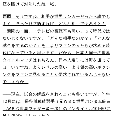
座を賭けて対決した統一戦。
西岡
そうですね。相手が世界ランカーだったら誰でも
よく、勝ったり防衛すれば、どんな相手であろうとも
「新聞の１面」「テレビの視聴率も高い」って時代では
ないじゃないですか。「どんな相手なのか？」「どんな
試合をするのか？」を、よりファンの人たちが求める時
代になっていると思います。だから、日本人同士の世界
タイトルマッチはもちろん、日本人選手には海を渡って
ほしいですね。よりレベルの高い、より質の高いボクシ
ングをファンに見せることが要求されているんじゃない
でしょうか。
――現在、試合の解説をされることも多いですが、昨年
12月には、長谷川穂積選手（元ＷＢＣ世界バンタム級＆
元ＷＢＣ世界フェザー級王者）のノンタイトル10回戦に
足を運ばれましたよね？