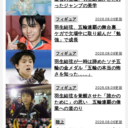
ったジャンプの美学
フィギュア
2026.08.09更新
羽生結弦、五輪連覇の舞台裏
ケガで欠場中に取り組んだ「勉
強」で成長
フィギュア
2026.08.08更新
羽生結弦が一時は諦めたソチ五
輪の金メダル「五輪の本当の怖
さを知った......」
フィギュア
2026.08.08更新
羽生結弦を覚醒させた「誰かの
ために」の思い 五輪連覇の偉
業への道のり
陸上
2026.08.06更新