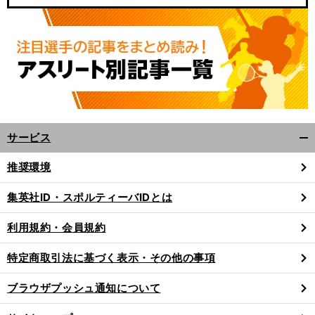
サービス
開
く/
推奨環境
前
閉
へ
じ
集英社ID・スポルティーバIDとは
る
利用規約・会員規約
特定商取引法に基づく表示・その他の事項
ブラウザプッシュ通知について