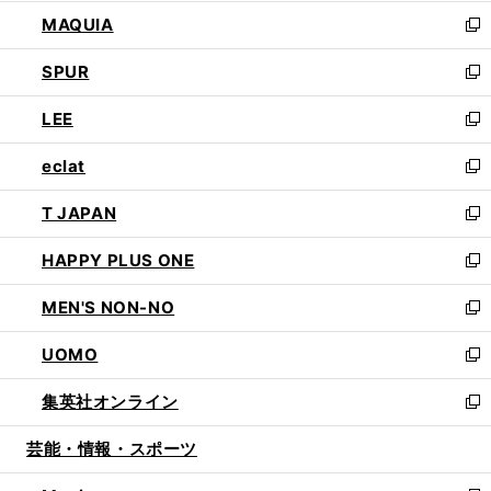
ン
ウ
し
MAQUIA
ド
ィ
い
新
ウ
ン
ウ
し
SPUR
で
ド
ィ
い
新
開
ウ
ン
ウ
し
LEE
く
で
ド
ィ
い
新
開
ウ
ン
ウ
し
eclat
く
で
ド
ィ
い
新
開
ウ
ン
ウ
し
T JAPAN
く
で
ド
ィ
い
新
開
ウ
ン
ウ
し
HAPPY PLUS ONE
く
で
ド
ィ
い
新
開
ウ
ン
ウ
し
MEN'S NON-NO
く
で
ド
ィ
い
新
開
ウ
ン
ウ
し
UOMO
く
で
ド
ィ
い
新
開
ウ
ン
ウ
し
集英社オンライン
く
で
ド
ィ
い
新
開
ウ
ン
ウ
し
芸能・情報・スポーツ
く
で
ド
ィ
い
開
ウ
ン
ウ