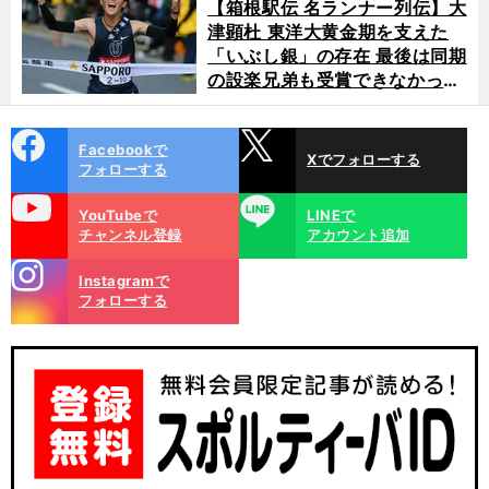
【箱根駅伝 名ランナー列伝】大
津顕杜 東洋大黄金期を支えた
「いぶし銀」の存在 最後は同期
の設楽兄弟も受賞できなかった
金栗杯に輝く
cebo
X
Facebookで
Xでフォローする
ok
フォローする
uTube
LINE
YouTubeで
LINEで
チャンネル登録
アカウント追加
stagra
Instagramで
m
フォローする