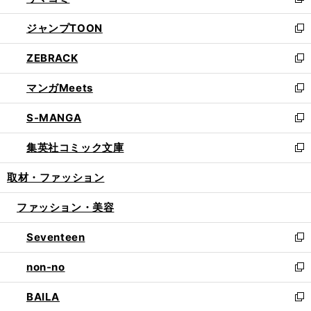
い
新
開
ウ
ン
ウ
し
ジャンプTOON
く
で
ド
ィ
い
新
開
ウ
ン
ウ
し
ZEBRACK
く
で
ド
ィ
い
新
開
ウ
ン
ウ
し
マンガMeets
く
で
ド
ィ
い
新
開
ウ
ン
ウ
し
S-MANGA
く
で
ド
ィ
い
新
開
ウ
ン
ウ
し
集英社コミック文庫
く
で
ド
ィ
い
新
開
ウ
ン
ウ
し
取材・ファッション
く
で
ド
ィ
い
開
ウ
ン
ウ
ファッション・美容
く
で
ド
ィ
開
ウ
ン
Seventeen
く
で
ド
新
開
ウ
し
non-no
く
で
い
新
開
ウ
し
BAILA
く
ィ
い
新