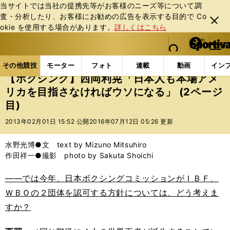
当サイトでは当社の提携先等がお客様のニーズ等について調
査・分析したり、お客様にお勧めの広告を表⽰する⽬的で Co
閉じ
okie を使⽤する場合があります。
詳しくはこちら
る
マイペ
web Sportiva (webスポルティーバ)
検索
メニュ
we
ー
その他競技の記事一覧
格闘技
ボクシング
【ボ
b
ジ
その他競技
モーター
フォト
連載
動画
イン
ス
【ボクシング】西岡利晃「日本人も本場アメ
ポ
リカを目指さなければウソになる」 (2ページ
ル
目)
テ
ィ
2013年02月01日 15:52 公開
2016年07月12日 05:26 更新
ー
バ
水野光博●文 text by Mizuno Mitsuhiro
作田祥一●撮影 photo by Sakuta Shoichi
――では今年、日本ボクシングコミッションがＩＢＦ、
ＷＢＯの２団体を認可する方針については、どう考えま
すか？