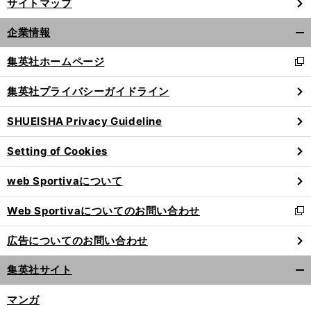
サイトマップ
企業情報
開
く/
集英社ホームページ
新
閉
し
じ
集英社プライバシーガイドライン
い
る
ウ
SHUEISHA Privacy Guideline
ィ
ン
Setting of Cookies
ド
ウ
web Sportivaについて
で
開
Web Sportivaについてのお問い合わせ
く
新
し
広告についてのお問い合わせ
い
ウ
集英社サイト
ィ
開
ン
く/
マンガ
ド
閉