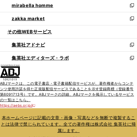
mirabella homme
く
で
ド
ィ
い
新
開
ウ
ン
ウ
し
zakka market
く
で
ド
ィ
い
新
開
ウ
ン
ウ
し
その他WEBサービス
く
で
ド
ィ
い
開
ウ
ン
ウ
集英社アドナビ
く
で
ド
ィ
新
開
ウ
ン
し
集英社エディターズ・ラボ
く
で
ド
い
新
開
ウ
ウ
し
く
で
ィ
い
開
ン
ウ
ABJマークは、この電子書店・電子書籍配信サービスが、著作権者からコンテ
く
ド
ィ
ンツ使用許諾を得た正規版配信サービスであることを示す登録商標（登録番号
ウ
ン
第6091713号）です。ABJマークの詳細、ABJマークを掲示しているサービス
で
ド
の一覧はこちら。
開
ウ
https://aebs.or.jp/
新
く
で
し
い
開
本ホームページに記載の文章・画像・写真などを無断で複製するこ
ウ
く
とは法律で禁じられています。全ての著作権は株式会社 集英社に帰
ィ
属します。
ン
ド