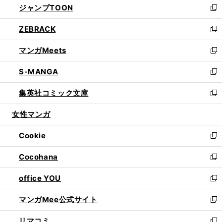
ジャンプTOON
く
で
ド
ィ
い
新
開
ウ
ン
ウ
し
ZEBRACK
く
で
ド
ィ
い
新
開
ウ
ン
ウ
し
マンガMeets
く
で
ド
ィ
い
新
開
ウ
ン
ウ
し
S-MANGA
く
で
ド
ィ
い
新
開
ウ
ン
ウ
し
集英社コミック文庫
く
で
ド
ィ
い
新
開
ウ
ン
ウ
し
女性マンガ
く
で
ド
ィ
い
開
ウ
ン
ウ
Cookie
く
で
ド
ィ
新
開
ウ
ン
し
Cocohana
く
で
ド
い
新
開
ウ
ウ
し
office YOU
く
で
ィ
い
新
開
ン
ウ
し
マンガMee公式サイト
く
ド
ィ
い
新
ウ
ン
ウ
し
リマコミ
で
ド
ィ