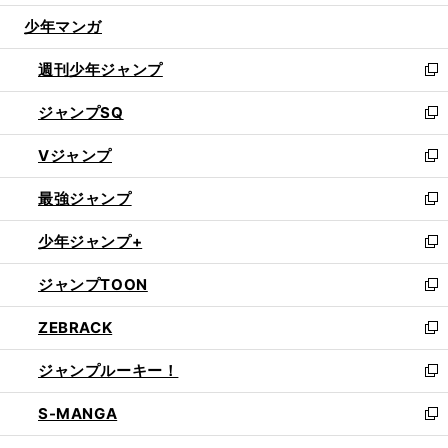
ウ
じ
少年マンガ
で
る
開
週刊少年ジャンプ
く
新
し
ジャンプSQ
い
新
ウ
し
Vジャンプ
ィ
い
新
ン
ウ
し
最強ジャンプ
ド
ィ
い
新
ウ
ン
ウ
し
少年ジャンプ+
で
ド
ィ
い
新
開
ウ
ン
ウ
し
ジャンプTOON
く
で
ド
ィ
い
新
開
ウ
ン
ウ
し
ZEBRACK
く
で
ド
ィ
い
新
開
ウ
ン
ウ
し
ジャンプルーキー！
く
で
ド
ィ
い
新
開
ウ
ン
ウ
し
S-MANGA
く
で
ド
ィ
い
新
開
ウ
ン
ウ
し