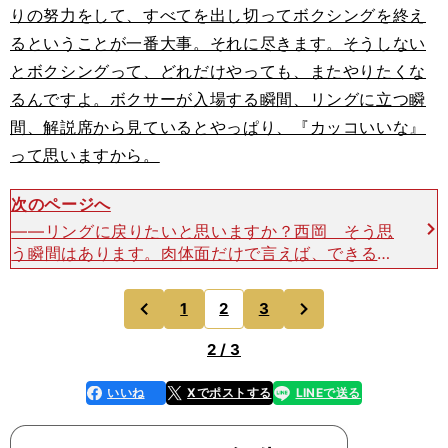
りの努力をして、すべてを出し切ってボクシングを終え
るということが一番大事。それに尽きます。そうしない
とボクシングって、どれだけやっても、またやりたくな
るんですよ。ボクサーが入場する瞬間、リングに立つ瞬
間、解説席から見ているとやっぱり、『カッコいいな』
って思いますから。
次のページへ
――リングに戻りたいと思いますか？西岡 そう思
う瞬間はあります。肉体面だけで言えば、できるで
しょう。でも、リングに立とうと思ったら覚悟がい
る。ボクサーは、本当に捨て身で練習して、それこ
次
1
2
3
のページへ
のページへ
そ「命をかけ
前
2 / 3
いいね
Xでポストする
LINEで送る
line
faceboo
x
k