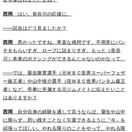
西岡
はい。長谷川の応援に。
――試合はどう見ましたか？
西岡
悪かったですね。率直な感想です。不用意にパン
チをもらいすぎ、ロープに詰まりすぎ。もっと（長谷
川）本来のボクシングができるんじゃないのかなって。
――では、粟生隆寛選手（元ＷＢＣ世界スーパーフェザ
ー級王者）や山中慎介選手（現ＷＢＣ世界バンタム級王
者）など、帝拳に所属する元ジムメイトに伝えたいこと
はありますか？
西岡
自分自身の経験を通して言うならば、粟生や山中
に限らず、思い残すことなく引退できるように『今』を
頑張ってほしい。やれる限りのことをやって、やれる限