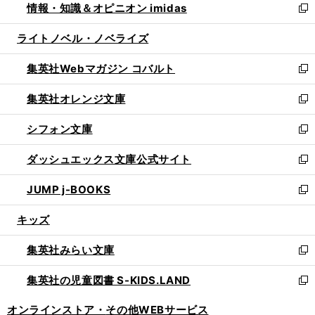
情報・知識＆オピニオン imidas
く
で
ド
ィ
い
新
開
ウ
ン
ウ
し
ライトノベル・ノベライズ
く
で
ド
ィ
い
開
ウ
ン
ウ
集英社Webマガジン コバルト
く
で
ド
ィ
新
開
ウ
ン
し
集英社オレンジ文庫
く
で
ド
い
新
開
ウ
ウ
し
シフォン文庫
く
で
ィ
い
新
開
ン
ウ
し
ダッシュエックス文庫公式サイト
く
ド
ィ
い
新
ウ
ン
ウ
し
JUMP j-BOOKS
で
ド
ィ
い
新
開
ウ
ン
ウ
し
キッズ
く
で
ド
ィ
い
開
ウ
ン
ウ
集英社みらい文庫
く
で
ド
ィ
新
開
ウ
ン
し
集英社の児童図書 S-KIDS.LAND
く
で
ド
い
新
開
ウ
ウ
し
オンラインストア・
その他WEBサービス
く
で
ィ
い