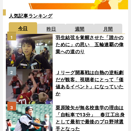
人気記事ランキング
今日
昨日
週間
月間
羽生結弦を覚醒させた「誰かの
1
ために」の思い 五輪連覇の偉
業への道のり
Ｊリーグ開幕戦は白熱の逆転劇
2
だが観客、視聴者にとって「価
値あるイベント」になっていた
か
栗原陵矢が無名校進学の理由は
3
「自転車で13分」 春江工出身
として最初で最後のプロ野球選
手となった