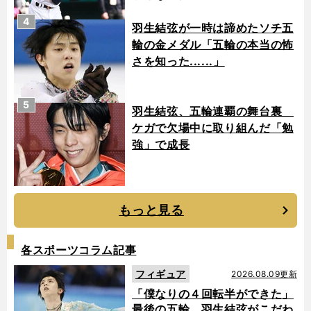
4
羽生結弦が一時は諦めたソチ五
輪の金メダル「五輪の本当の怖
さを知った......」
5
羽生結弦、五輪連覇の舞台裏
ケガで欠場中に取り組んだ「勉
強」で成長
もっと見る
各スポーツコラム記事
フィギュア
2026.08.09更新
「僕なりの４回転半ができた」
最後の五輪、羽生結弦がこだわ