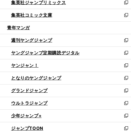
集英社ジャンプリミックス
く
で
ド
ィ
い
新
開
ウ
ン
ウ
し
集英社コミック文庫
く
で
ド
ィ
い
新
開
ウ
ン
ウ
し
青年マンガ
く
で
ド
ィ
い
開
ウ
ン
ウ
週刊ヤングジャンプ
く
で
ド
ィ
新
開
ウ
ン
し
ヤングジャンプ定期購読デジタル
く
で
ド
い
新
開
ウ
ウ
し
ヤンジャン！
く
で
ィ
い
新
開
ン
ウ
し
となりのヤングジャンプ
く
ド
ィ
い
新
ウ
ン
ウ
し
グランドジャンプ
で
ド
ィ
い
新
開
ウ
ン
ウ
し
ウルトラジャンプ
く
で
ド
ィ
い
新
開
ウ
ン
ウ
し
少年ジャンプ+
く
で
ド
ィ
い
新
開
ウ
ン
ウ
し
ジャンプTOON
く
で
ド
ィ
い
新