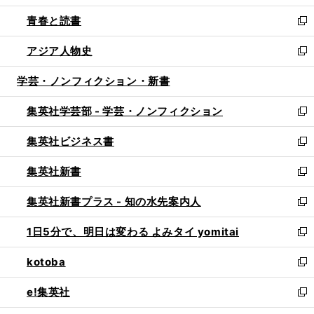
ウ
ン
ウ
し
青春と読書
で
ド
ィ
い
新
開
ウ
ン
ウ
し
アジア人物史
く
で
ド
ィ
い
新
開
ウ
ン
ウ
し
学芸・ノンフィクション・新書
く
で
ド
ィ
い
開
ウ
ン
ウ
集英社学芸部 - 学芸・ノンフィクション
く
で
ド
ィ
新
開
ウ
ン
し
集英社ビジネス書
く
で
ド
い
新
開
ウ
ウ
し
集英社新書
く
で
ィ
い
新
開
ン
ウ
し
集英社新書プラス - 知の水先案内人
く
ド
ィ
い
新
ウ
ン
ウ
し
1日5分で、明日は変わる よみタイ yomitai
で
ド
ィ
い
新
開
ウ
ン
ウ
し
kotoba
く
で
ド
ィ
い
新
開
ウ
ン
ウ
し
e!集英社
く
で
ド
ィ
い
新
開
ウ
ン
ウ
し