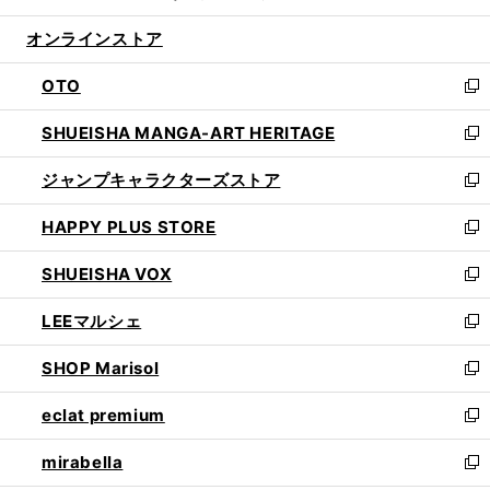
開
ン
ウ
オンラインストア
く
ド
ィ
ウ
ン
OTO
で
ド
新
開
ウ
し
SHUEISHA MANGA-ART HERITAGE
く
で
い
新
開
ウ
し
ジャンプキャラクターズストア
く
ィ
い
新
ン
ウ
し
HAPPY PLUS STORE
ド
ィ
い
新
ウ
ン
ウ
し
SHUEISHA VOX
で
ド
ィ
い
新
開
ウ
ン
ウ
し
LEEマルシェ
く
で
ド
ィ
い
新
開
ウ
ン
ウ
し
SHOP Marisol
く
で
ド
ィ
い
新
開
ウ
ン
ウ
し
eclat premium
く
で
ド
ィ
い
新
開
ウ
ン
ウ
し
mirabella
く
で
ド
ィ
い
新
開
ウ
ン
ウ
し