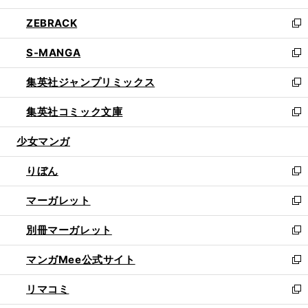
開
ウ
ン
ウ
し
ZEBRACK
く
で
ド
ィ
い
新
開
ウ
ン
ウ
し
S-MANGA
く
で
ド
ィ
い
新
開
ウ
ン
ウ
し
集英社ジャンプリミックス
く
で
ド
ィ
い
新
開
ウ
ン
ウ
し
集英社コミック文庫
く
で
ド
ィ
い
新
開
ウ
ン
ウ
し
少女マンガ
く
で
ド
ィ
い
開
ウ
ン
ウ
りぼん
く
で
ド
ィ
新
開
ウ
ン
し
マーガレット
く
で
ド
い
新
開
ウ
ウ
し
別冊マーガレット
く
で
ィ
い
新
開
ン
ウ
し
マンガMee公式サイト
く
ド
ィ
い
新
ウ
ン
ウ
し
リマコミ
で
ド
ィ
い
新
開
ウ
ン
ウ
し