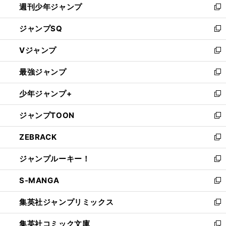
週刊少年ジャンプ
く
新
し
ジャンプSQ
い
新
ウ
し
Vジャンプ
ィ
い
新
ン
ウ
し
最強ジャンプ
ド
ィ
い
新
ウ
ン
ウ
し
少年ジャンプ+
で
ド
ィ
い
新
開
ウ
ン
ウ
し
ジャンプTOON
く
で
ド
ィ
い
新
開
ウ
ン
ウ
し
ZEBRACK
く
で
ド
ィ
い
新
開
ウ
ン
ウ
し
ジャンプルーキー！
く
で
ド
ィ
い
新
開
ウ
ン
ウ
し
S-MANGA
く
で
ド
ィ
い
新
開
ウ
ン
ウ
し
集英社ジャンプリミックス
く
で
ド
ィ
い
新
開
ウ
ン
ウ
し
集英社コミック文庫
く
で
ド
ィ
い
新