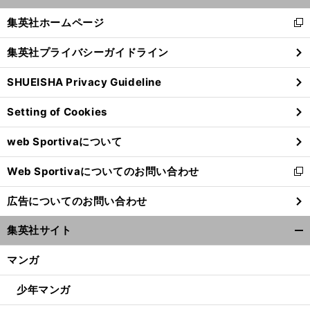
開
道
覇気なし
運なし
力なし
鈴木桂治ら３候補惨敗で五輪に暗雲
く/
集英社ホームページ
新
閉
し
じ
集英社プライバシーガイドライン
い
る
ウ
SHUEISHA Privacy Guideline
ィ
ン
Setting of Cookies
ド
ウ
web Sportivaについて
で
開
Web Sportivaについてのお問い合わせ
く
新
し
広告についてのお問い合わせ
い
ウ
集英社サイト
ィ
開
ン
く/
マンガ
ド
閉
ウ
じ
少年マンガ
で
る
開