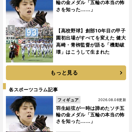
輪の金メダル「五輪の本当の怖
さを知った......」
5
【高校野球】創部10年目の甲子
園初出場がすべてを変えた 健大
高崎・青栁監督が語る「機動破
壊」はこうして生まれた
もっと見る
各スポーツコラム記事
フィギュア
2026.08.08更新
羽生結弦が一時は諦めたソチ五
輪の金メダル「五輪の本当の怖
さを知った......」