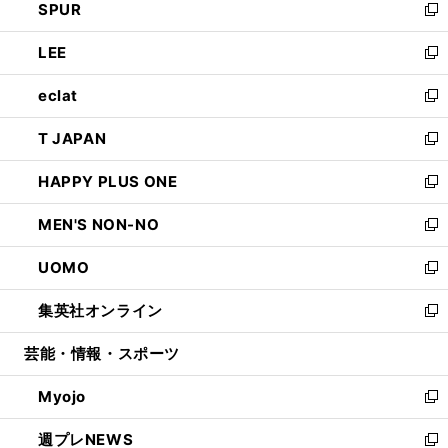
SPUR
で
ド
ィ
い
新
開
ウ
ン
ウ
し
LEE
く
で
ド
ィ
い
新
開
ウ
ン
ウ
し
eclat
く
で
ド
ィ
い
新
開
ウ
ン
ウ
し
T JAPAN
く
で
ド
ィ
い
新
開
ウ
ン
ウ
し
HAPPY PLUS ONE
く
で
ド
ィ
い
新
開
ウ
ン
ウ
し
MEN'S NON-NO
く
で
ド
ィ
い
新
開
ウ
ン
ウ
し
UOMO
く
で
ド
ィ
い
新
開
ウ
ン
ウ
し
集英社オンライン
く
で
ド
ィ
い
新
開
ウ
ン
ウ
し
芸能・情報・スポーツ
く
で
ド
ィ
い
開
ウ
ン
ウ
Myojo
く
で
ド
ィ
新
開
ウ
ン
し
週プレNEWS
く
で
ド
い
新