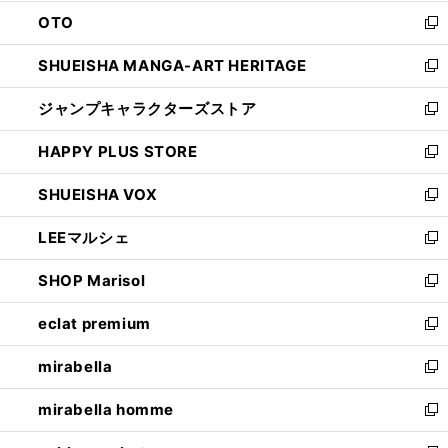
ウ
ン
OTO
で
ド
新
開
ウ
し
SHUEISHA MANGA-ART HERITAGE
く
で
い
新
開
ウ
し
ジャンプキャラクターズストア
く
ィ
い
新
ン
ウ
し
HAPPY PLUS STORE
ド
ィ
い
新
ウ
ン
ウ
し
SHUEISHA VOX
で
ド
ィ
い
新
開
ウ
ン
ウ
し
LEEマルシェ
く
で
ド
ィ
い
新
開
ウ
ン
ウ
し
SHOP Marisol
く
で
ド
ィ
い
新
開
ウ
ン
ウ
し
eclat premium
く
で
ド
ィ
い
新
開
ウ
ン
ウ
し
mirabella
く
で
ド
ィ
い
新
開
ウ
ン
ウ
し
mirabella homme
く
で
ド
ィ
い
新
開
ウ
ン
ウ
し