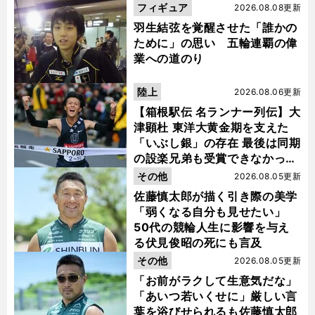
フィギュア
2026.08.08更新
羽生結弦を覚醒させた「誰かの
ために」の思い 五輪連覇の偉
業への道のり
陸上
2026.08.06更新
【箱根駅伝 名ランナー列伝】大
津顕杜 東洋大黄金期を支えた
「いぶし銀」の存在 最後は同期
の設楽兄弟も受賞できなかった
金栗杯に輝く
その他
2026.08.05更新
佐藤慎太郎が描く引き際の美学
「弱くなる自分も見せたい」
50代の競輪人生に影響を与え
る伏見俊昭の死にも言及
その他
2026.08.05更新
「お前がラクして生意気だな」
「あいつ若いくせに」厳しい言
葉を浴びせられるも佐藤慎太郎