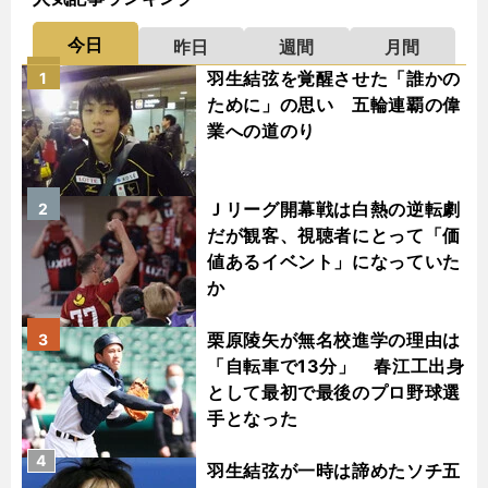
今日
昨日
週間
月間
羽生結弦を覚醒させた「誰かの
1
ために」の思い 五輪連覇の偉
業への道のり
Ｊリーグ開幕戦は白熱の逆転劇
2
だが観客、視聴者にとって「価
値あるイベント」になっていた
か
栗原陵矢が無名校進学の理由は
3
「自転車で13分」 春江工出身
として最初で最後のプロ野球選
手となった
4
羽生結弦が一時は諦めたソチ五