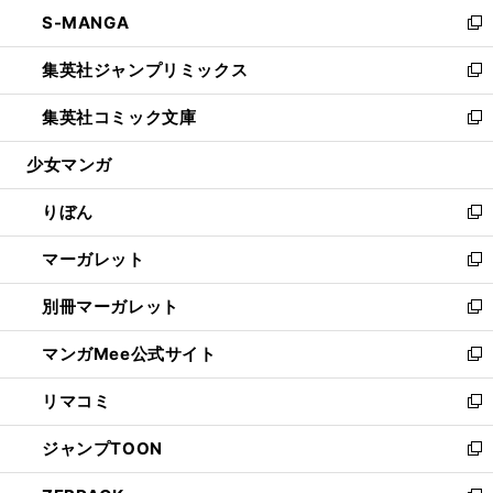
ン
ウ
し
S-MANGA
く
で
ド
ィ
い
新
開
ウ
ン
ウ
し
集英社ジャンプリミックス
く
で
ド
ィ
い
新
開
ウ
ン
ウ
し
集英社コミック文庫
く
で
ド
ィ
い
新
開
ウ
ン
ウ
し
少女マンガ
く
で
ド
ィ
い
開
ウ
ン
ウ
りぼん
く
で
ド
ィ
新
開
ウ
ン
し
マーガレット
く
で
ド
い
新
開
ウ
ウ
し
別冊マーガレット
く
で
ィ
い
新
開
ン
ウ
し
マンガMee公式サイト
く
ド
ィ
い
新
ウ
ン
ウ
し
リマコミ
で
ド
ィ
い
新
開
ウ
ン
ウ
し
ジャンプTOON
く
で
ド
ィ
い
新
開
ウ
ン
ウ
し