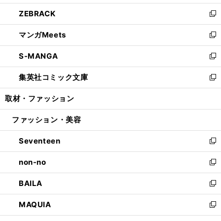
開
ウ
ン
ウ
し
ZEBRACK
く
で
ド
ィ
い
新
開
ウ
ン
ウ
し
マンガMeets
く
で
ド
ィ
い
新
開
ウ
ン
ウ
し
S-MANGA
く
で
ド
ィ
い
新
開
ウ
ン
ウ
し
集英社コミック文庫
く
で
ド
ィ
い
新
開
ウ
ン
ウ
し
取材・ファッション
く
で
ド
ィ
い
開
ウ
ン
ウ
ファッション・美容
く
で
ド
ィ
開
ウ
ン
Seventeen
く
で
ド
新
開
ウ
し
non-no
く
で
い
新
開
ウ
し
BAILA
く
ィ
い
新
ン
ウ
し
MAQUIA
ド
ィ
い
新
ウ
ン
ウ
し