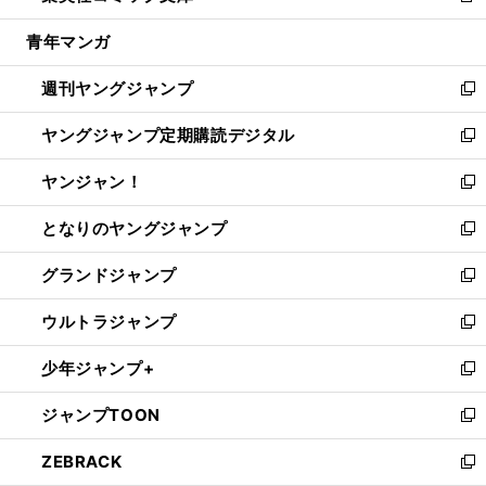
開
ウ
ン
ウ
し
青年マンガ
く
で
ド
ィ
い
開
ウ
ン
ウ
週刊ヤングジャンプ
く
で
ド
ィ
新
開
ウ
ン
し
ヤングジャンプ定期購読デジタル
く
で
ド
い
新
開
ウ
ウ
し
ヤンジャン！
く
で
ィ
い
新
開
ン
ウ
し
となりのヤングジャンプ
く
ド
ィ
い
新
ウ
ン
ウ
し
グランドジャンプ
で
ド
ィ
い
新
開
ウ
ン
ウ
し
ウルトラジャンプ
く
で
ド
ィ
い
新
開
ウ
ン
ウ
し
少年ジャンプ+
く
で
ド
ィ
い
新
開
ウ
ン
ウ
し
ジャンプTOON
く
で
ド
ィ
い
新
開
ウ
ン
ウ
し
ZEBRACK
く
で
ド
ィ
い
新
開
ウ