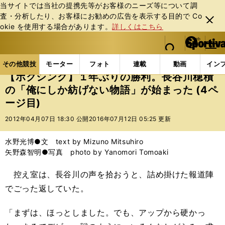
当サイトでは当社の提携先等がお客様のニーズ等について調
査・分析したり、お客様にお勧めの広告を表⽰する⽬的で Co
閉じ
okie を使⽤する場合があります。
詳しくはこちら
る
マイペ
web Sportiva (webスポルティーバ)
検索
メニュ
we
ー
その他競技の記事一覧
格闘技
ボクシング
【ボ
b
ジ
その他競技
モーター
フォト
連載
動画
イン
ス
【ボクシング】１年ぶりの勝利。長谷川穂積
ポ
の「俺にしか紡げない物語」が始まった (4ペ
ル
ージ目)
テ
ィ
2012年04月07日 18:30 公開
2016年07月12日 05:25 更新
ー
バ
水野光博●文 text by Mizuno Mitsuhiro
矢野森智明●写真 photo by Yanomori Tomoaki
控え室は、長谷川の声を拾おうと、詰め掛けた報道陣
でごった返していた。
「まずは、ほっとしました。でも、アップから硬かっ