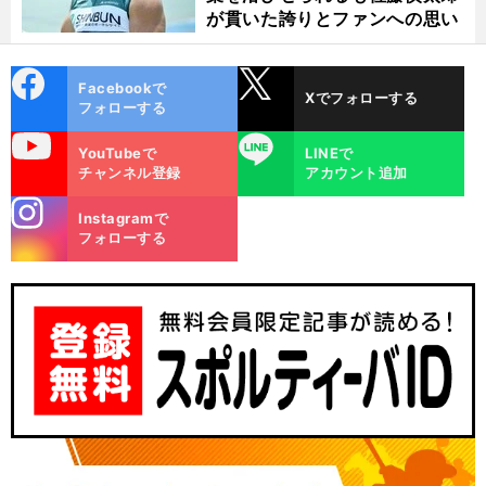
が貫いた誇りとファンへの思い
cebo
X
Facebookで
Xでフォローする
ok
フォローする
uTube
LINE
YouTubeで
LINEで
チャンネル登録
アカウント追加
stagra
Instagramで
m
フォローする