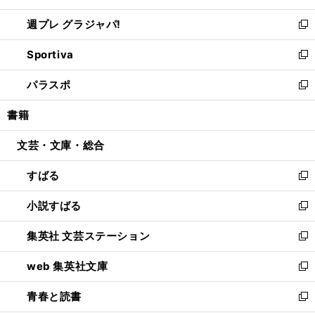
開
ウ
ウ
し
週プレ グラジャパ!
く
で
ィ
い
新
開
ン
ウ
し
Sportiva
く
ド
ィ
い
新
ウ
ン
ウ
し
パラスポ
で
ド
ィ
い
新
開
ウ
ン
ウ
し
書籍
く
で
ド
ィ
い
開
ウ
ン
ウ
文芸・文庫・総合
く
で
ド
ィ
開
ウ
ン
すばる
く
で
ド
新
開
ウ
し
小説すばる
く
で
い
新
開
ウ
し
集英社 文芸ステーション
く
ィ
い
新
ン
ウ
し
web 集英社文庫
ド
ィ
い
新
ウ
ン
ウ
し
青春と読書
で
ド
ィ
い
新
開
ウ
ン
ウ
し