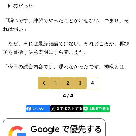
即答だった。
「弱いです。練習でやったことが出せない。つまり、そ
れは弱い」
ただ、それは最終結論ではない。それどころか、再び
頂を目指す決意表明にすら聞こえた。
「今日の試合内容では、喋れなかったです。神様とは」
1
2
3
4
のページへ
前
4 / 4
いいね
Xでポストする
LINEで送る
line
faceboo
x
k