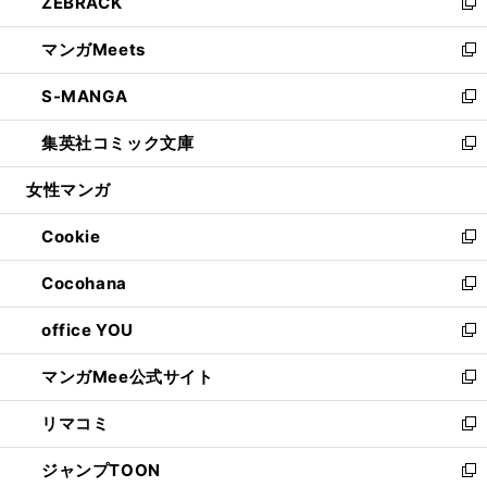
ZEBRACK
く
で
ド
ィ
い
新
開
ウ
ン
ウ
し
マンガMeets
く
で
ド
ィ
い
新
開
ウ
ン
ウ
し
S-MANGA
く
で
ド
ィ
い
新
開
ウ
ン
ウ
し
集英社コミック文庫
く
で
ド
ィ
い
新
開
ウ
ン
ウ
し
女性マンガ
く
で
ド
ィ
い
開
ウ
ン
ウ
Cookie
く
で
ド
ィ
新
開
ウ
ン
し
Cocohana
く
で
ド
い
新
開
ウ
ウ
し
office YOU
く
で
ィ
い
新
開
ン
ウ
し
マンガMee公式サイト
く
ド
ィ
い
新
ウ
ン
ウ
し
リマコミ
で
ド
ィ
い
新
開
ウ
ン
ウ
し
ジャンプTOON
く
で
ド
ィ
い
新