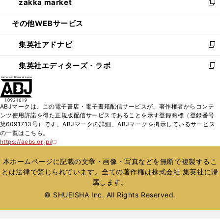
zakka market
く
で
ド
ィ
い
新
開
ウ
ン
ウ
し
その他WEBサービス
く
で
ド
ィ
い
開
ウ
ン
ウ
集英社アドナビ
く
で
ド
ィ
新
開
ウ
ン
し
集英社エディターズ・ラボ
く
で
ド
い
新
開
ウ
ウ
し
く
で
ィ
い
開
ン
ウ
ABJマークは、この電子書店・電子書籍配信サービスが、著作権者からコンテ
く
ド
ィ
ンツ使用許諾を得た正規版配信サービスであることを示す登録商標（登録番号
ウ
ン
第6091713号）です。ABJマークの詳細、ABJマークを掲示しているサービス
で
ド
の一覧はこちら。
開
ウ
https://aebs.or.jp/
新
く
で
し
い
開
本ホームページに記載の文章・画像・写真などを無断で複製するこ
ウ
く
とは法律で禁じられています。全ての著作権は株式会社 集英社に帰
ィ
属します。
ン
ド
© SHUEISHA Inc. All Rights Reserved.
ウ
で
開