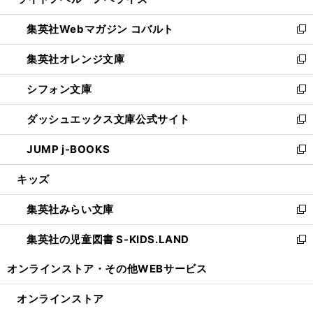
ィ
い
開
ウ
ン
ウ
集英社Webマガジン コバルト
く
で
ド
ィ
新
開
ウ
ン
し
集英社オレンジ文庫
く
で
ド
い
新
開
ウ
ウ
し
シフォン文庫
く
で
ィ
い
新
開
ン
ウ
し
ダッシュエックス文庫公式サイト
く
ド
ィ
い
新
ウ
ン
ウ
し
JUMP j-BOOKS
で
ド
ィ
い
新
開
ウ
ン
ウ
し
キッズ
く
で
ド
ィ
い
開
ウ
ン
ウ
集英社みらい文庫
く
で
ド
ィ
新
開
ウ
ン
し
集英社の児童図書 S-KIDS.LAND
く
で
ド
い
新
開
ウ
ウ
し
オンラインストア・
その他WEBサービス
く
で
ィ
い
開
ン
ウ
オンラインストア
く
ド
ィ