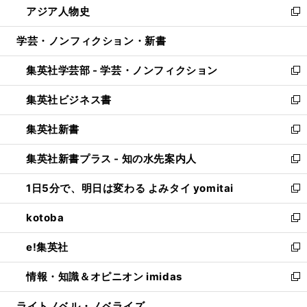
アジア人物史
く
で
ド
ィ
い
新
開
ウ
ン
ウ
し
学芸・ノンフィクション・新書
く
で
ド
ィ
い
開
ウ
ン
ウ
集英社学芸部 - 学芸・ノンフィクション
く
で
ド
ィ
新
開
ウ
ン
し
集英社ビジネス書
く
で
ド
い
新
開
ウ
ウ
し
集英社新書
く
で
ィ
い
新
開
ン
ウ
し
集英社新書プラス - 知の水先案内人
く
ド
ィ
い
新
ウ
ン
ウ
し
1日5分で、明日は変わる よみタイ yomitai
で
ド
ィ
い
新
開
ウ
ン
ウ
し
kotoba
く
で
ド
ィ
い
新
開
ウ
ン
ウ
し
e!集英社
く
で
ド
ィ
い
新
開
ウ
ン
ウ
し
情報・知識＆オピニオン imidas
く
で
ド
ィ
い
新
開
ウ
ン
ウ
し
ライトノベル・ノベライズ
く
で
ド