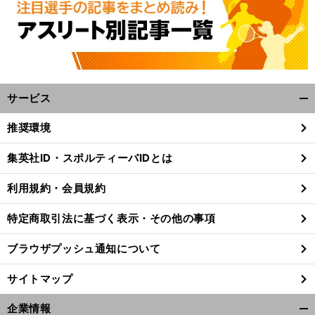
サービス
開
く/
推奨環境
閉
じ
集英社ID・スポルティーバIDとは
る
利用規約・会員規約
特定商取引法に基づく表示・その他の事項
ブラウザプッシュ通知について
サイトマップ
企業情報
【
柔
】
、
、
.
.
.
.
.
.
。