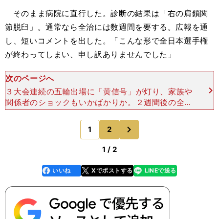
そのまま病院に直行した。診断の結果は「右の肩鎖関
節脱臼」。通常なら全治には数週間を要する。広報を通
し、短いコメントを出した。「こんな形で全日本選手権
が終わってしまい、申し訳ありませんでした」
次のページへ
３大会連続の五輪出場に「黄信号」が灯り、家族や
関係者のショックもいかばかりか。２週間後の全日
本選抜体重別選手権に出場しなければ、五輪出場は
消えることになる。 もっとも、より歯がゆいの
次
1
2
のページへ
は、22歳の上
1 / 2
いいね
Xでポストする
LINEで送る
line
faceboo
x
k