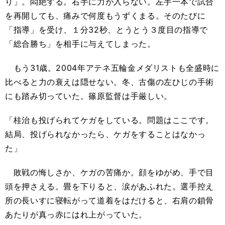
り」。悶絶する。右手に力が入らない。左手一本で試合
を再開しても、痛みで何度もうずくまる。そのたびに
「指導」を受け、１分32秒、とうとう３度目の指導で
「総合勝ち」を相手に与えてしまった。
もう31歳。2004年アテネ五輪金メダリストも全盛時に
比べると力の衰えは隠せない。冬、古傷の左ひじの手術
にも踏み切っていた。篠原監督は手厳しい。
「桂治も投げられてケガをしている。問題はここです。
結局、投げられなかったら、ケガをすることはなかっ
た」
敗戦の悔しさか、ケガの苦痛か。顔をゆがめ、手で目
頭を押さえる。畳を下りると、涙があふれた。選手控え
所の長いすに寝転がって道着をはだけると、右肩の鎖骨
あたりが真っ赤にはれ上がっていた。