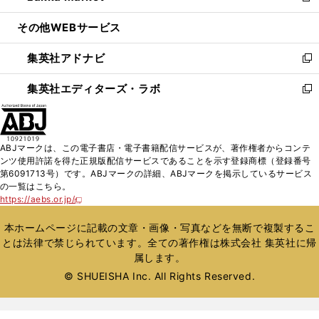
開
ウ
ン
ウ
し
その他WEBサービス
く
で
ド
ィ
い
開
ウ
ン
ウ
集英社アドナビ
く
で
ド
ィ
新
開
ウ
ン
し
集英社エディターズ・ラボ
く
で
ド
い
新
開
ウ
ウ
し
く
で
ィ
い
開
ン
ウ
ABJマークは、この電子書店・電子書籍配信サービスが、著作権者からコンテ
く
ド
ィ
ンツ使用許諾を得た正規版配信サービスであることを示す登録商標（登録番号
ウ
ン
第6091713号）です。ABJマークの詳細、ABJマークを掲示しているサービス
で
ド
の一覧はこちら。
開
ウ
https://aebs.or.jp/
新
く
で
し
い
開
本ホームページに記載の文章・画像・写真などを無断で複製するこ
ウ
く
とは法律で禁じられています。全ての著作権は株式会社 集英社に帰
ィ
属します。
ン
ド
© SHUEISHA Inc. All Rights Reserved.
ウ
で
開
く