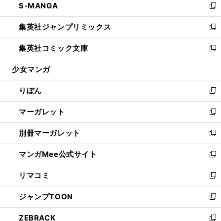
S-MANGA
く
で
ド
ィ
い
新
開
ウ
ン
ウ
し
集英社ジャンプリミックス
く
で
ド
ィ
い
新
開
ウ
ン
ウ
し
集英社コミック文庫
く
で
ド
ィ
い
新
開
ウ
ン
ウ
し
少女マンガ
く
で
ド
ィ
い
開
ウ
ン
ウ
りぼん
く
で
ド
ィ
新
開
ウ
ン
し
マーガレット
く
で
ド
い
新
開
ウ
ウ
し
別冊マーガレット
く
で
ィ
い
新
開
ン
ウ
し
マンガMee公式サイト
く
ド
ィ
い
新
ウ
ン
ウ
し
リマコミ
で
ド
ィ
い
新
開
ウ
ン
ウ
し
ジャンプTOON
く
で
ド
ィ
い
新
開
ウ
ン
ウ
し
ZEBRACK
く
で
ド
ィ
い
新