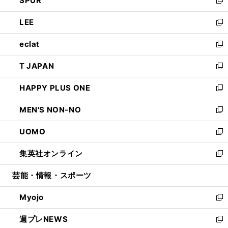
SPUR
で
ド
ィ
い
新
開
ウ
ン
ウ
し
LEE
く
で
ド
ィ
い
新
開
ウ
ン
ウ
し
eclat
く
で
ド
ィ
い
新
開
ウ
ン
ウ
し
T JAPAN
く
で
ド
ィ
い
新
開
ウ
ン
ウ
し
HAPPY PLUS ONE
く
で
ド
ィ
い
新
開
ウ
ン
ウ
し
MEN'S NON-NO
く
で
ド
ィ
い
新
開
ウ
ン
ウ
し
UOMO
く
で
ド
ィ
い
新
開
ウ
ン
ウ
し
集英社オンライン
く
で
ド
ィ
い
新
開
ウ
ン
ウ
し
芸能・情報・スポーツ
く
で
ド
ィ
い
開
ウ
ン
ウ
Myojo
く
で
ド
ィ
新
開
ウ
ン
し
週プレNEWS
く
で
ド
い
新