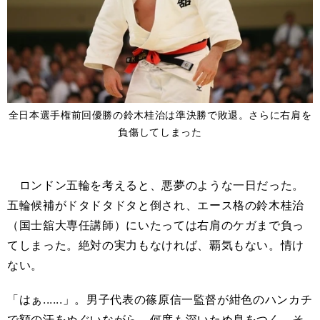
全日本選手権前回優勝の鈴木桂治は準決勝で敗退。さらに右肩を
負傷してしまった
ロンドン五輪を考えると、悪夢のような一日だった。
五輪候補がドタドタドタと倒され、エース格の鈴木桂治
（国士舘大専任講師）にいたっては右肩のケガまで負っ
てしまった。絶対の実力もなければ、覇気もない。情け
ない。
「はぁ......」。男子代表の篠原信一監督が紺色のハンカチ
で額の汗をぬぐいながら、何度も深いため息をつく。そ