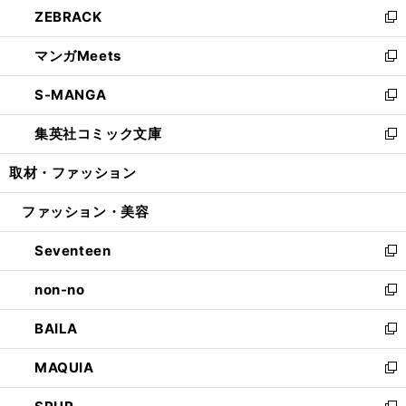
し
ZEBRACK
く
で
ド
ィ
い
新
開
ウ
ン
ウ
し
マンガMeets
く
で
ド
ィ
い
新
開
ウ
ン
ウ
し
S-MANGA
く
で
ド
ィ
い
新
開
ウ
ン
ウ
し
集英社コミック文庫
く
で
ド
ィ
い
新
開
ウ
ン
ウ
し
取材・ファッション
く
で
ド
ィ
い
開
ウ
ン
ウ
ファッション・美容
く
で
ド
ィ
開
ウ
ン
Seventeen
く
で
ド
新
開
ウ
し
non-no
く
で
い
新
開
ウ
し
BAILA
く
ィ
い
新
ン
ウ
し
MAQUIA
ド
ィ
い
新
ウ
ン
ウ
し