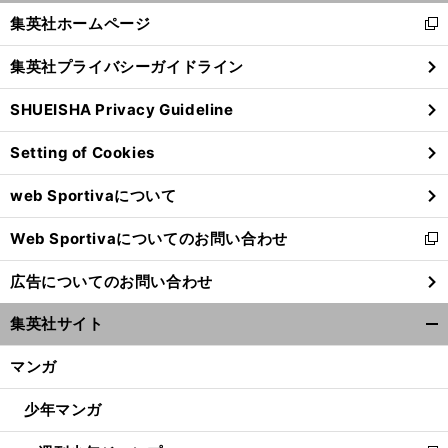
く/
集英社ホームページ
新
閉
し
じ
集英社プライバシーガイドライン
い
る
ウ
SHUEISHA Privacy Guideline
ィ
ン
Setting of Cookies
ド
ウ
web Sportivaについて
で
開
Web Sportivaについてのお問い合わせ
く
新
し
広告についてのお問い合わせ
い
ウ
集英社サイト
ィ
開
ン
く/
マンガ
ド
閉
ウ
じ
少年マンガ
で
る
開