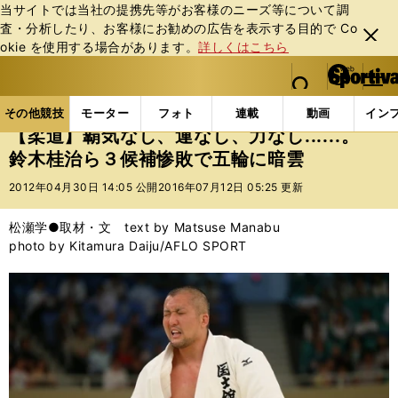
当サイトでは当社の提携先等がお客様のニーズ等について調
査・分析したり、お客様にお勧めの広告を表⽰する⽬的で Co
閉じ
okie を使⽤する場合があります。
詳しくはこちら
る
マイペ
web Sportiva (webスポルティーバ)
検索
メニュ
we
ー
その他競技の記事一覧
格闘技
その他
【柔道】覇
b
ジ
その他競技
モーター
フォト
連載
動画
イン
ス
【柔道】覇気なし、運なし、力なし......。
ポ
鈴木桂治ら３候補惨敗で五輪に暗雲
ル
テ
2012年04月30日 14:05 公開
2016年07月12日 05:25 更新
ィ
ー
松瀬学●取材・文 text by Matsuse Manabu
バ
photo by Kitamura Daiju/AFLO SPORT