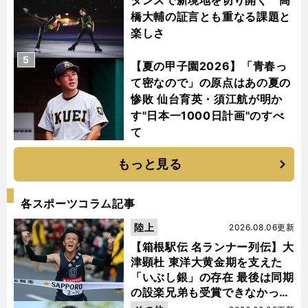
橋大輔の証言とも重なる課題と
楽しさ
5
【夏の甲子園2026】「青春っ
て密なので」の原点はあの夏の
惨敗 仙台育英・須江航が明か
す"日本一1000日計画"のすべ
て
もっと見る
各スポーツコラム記事
陸上
2026.08.06更新
【箱根駅伝 名ランナー列伝】大
津顕杜 東洋大黄金期を支えた
「いぶし銀」の存在 最後は同期
の設楽兄弟も受賞できなかった
金栗杯に輝く