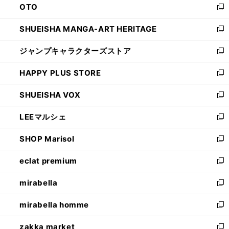
OTO
で
ド
新
開
ウ
し
SHUEISHA MANGA-ART HERITAGE
く
で
い
新
開
ウ
し
ジャンプキャラクターズストア
く
ィ
い
新
ン
ウ
し
HAPPY PLUS STORE
ド
ィ
い
新
ウ
ン
ウ
し
SHUEISHA VOX
で
ド
ィ
い
新
開
ウ
ン
ウ
し
LEEマルシェ
く
で
ド
ィ
い
新
開
ウ
ン
ウ
し
SHOP Marisol
く
で
ド
ィ
い
新
開
ウ
ン
ウ
し
eclat premium
く
で
ド
ィ
い
新
開
ウ
ン
ウ
し
mirabella
く
で
ド
ィ
い
新
開
ウ
ン
ウ
し
mirabella homme
く
で
ド
ィ
い
新
開
ウ
ン
ウ
し
zakka market
く
で
ド
ィ
い
新