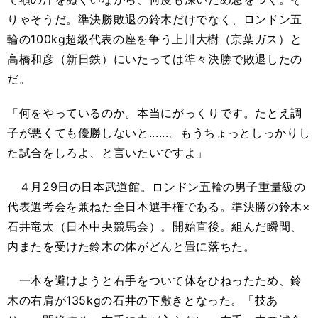
りゃそうだ。準決勝敗退の鈴木だけでなく、ロンドン五
輪の100kg超級代表の座を争う上川大樹（京葉ガス）と
高橋和彦（新日鉄）にいたっては準々決勝で敗退したの
だ。
「何をやっているのか。本当にがっくりです。たとえ調
子が悪くても優勝しないと......。もうちょっとしっかりし
た試合をしろよ、と言いたいですよ」
４月29日の日本武道館。ロンドン五輪の男子重量級の
代表選考会を兼ねた全日本選手権である。準決勝の鈴木×
石井竜太（日本中央競馬会）。開始直後。組んだ瞬間、
内またを受けた鈴木の体がどんと畳に落ちた。
一本を避けようと右手をついて体をひねったため、鈴
木の右肩が135kgの石井の下敷きとなった。「技あ