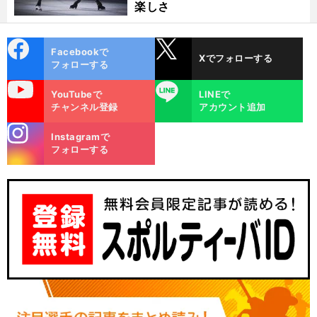
楽しさ
cebo
X
Facebookで
Xでフォローする
ok
フォローする
uTube
LINE
YouTubeで
LINEで
チャンネル登録
アカウント追加
stagra
Instagramで
m
フォローする