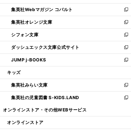
開
ウ
ン
ウ
集英社Webマガジン コバルト
く
で
ド
ィ
新
開
ウ
ン
し
集英社オレンジ文庫
く
で
ド
い
新
開
ウ
ウ
し
シフォン文庫
く
で
ィ
い
新
開
ン
ウ
し
ダッシュエックス文庫公式サイト
く
ド
ィ
い
新
ウ
ン
ウ
し
JUMP j-BOOKS
で
ド
ィ
い
新
開
ウ
ン
ウ
し
キッズ
く
で
ド
ィ
い
開
ウ
ン
ウ
集英社みらい文庫
く
で
ド
ィ
新
開
ウ
ン
し
集英社の児童図書 S-KIDS.LAND
く
で
ド
い
新
開
ウ
ウ
し
オンラインストア・
その他WEBサービス
く
で
ィ
い
開
ン
ウ
オンラインストア
く
ド
ィ
ウ
ン