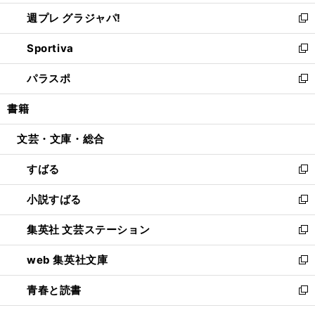
開
ウ
ウ
し
週プレ グラジャパ!
く
で
ィ
い
新
開
ン
ウ
し
Sportiva
く
ド
ィ
い
新
ウ
ン
ウ
し
パラスポ
で
ド
ィ
い
新
開
ウ
ン
ウ
し
書籍
く
で
ド
ィ
い
開
ウ
ン
ウ
文芸・文庫・総合
く
で
ド
ィ
開
ウ
ン
すばる
く
で
ド
新
開
ウ
し
小説すばる
く
で
い
新
開
ウ
し
集英社 文芸ステーション
く
ィ
い
新
ン
ウ
し
web 集英社文庫
ド
ィ
い
新
ウ
ン
ウ
し
青春と読書
で
ド
ィ
い
新
開
ウ
ン
ウ
し