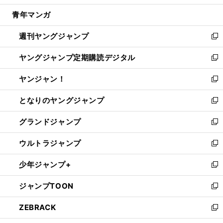
開
ウ
ン
ウ
し
青年マンガ
く
で
ド
ィ
い
開
ウ
ン
ウ
週刊ヤングジャンプ
く
で
ド
ィ
新
開
ウ
ン
し
ヤングジャンプ定期購読デジタル
く
で
ド
い
新
開
ウ
ウ
し
ヤンジャン！
く
で
ィ
い
新
開
ン
ウ
し
となりのヤングジャンプ
く
ド
ィ
い
新
ウ
ン
ウ
し
グランドジャンプ
で
ド
ィ
い
新
開
ウ
ン
ウ
し
ウルトラジャンプ
く
で
ド
ィ
い
新
開
ウ
ン
ウ
し
少年ジャンプ+
く
で
ド
ィ
い
新
開
ウ
ン
ウ
し
ジャンプTOON
く
で
ド
ィ
い
新
開
ウ
ン
ウ
し
ZEBRACK
く
で
ド
ィ
い
新
開
ウ
ン
ウ
し