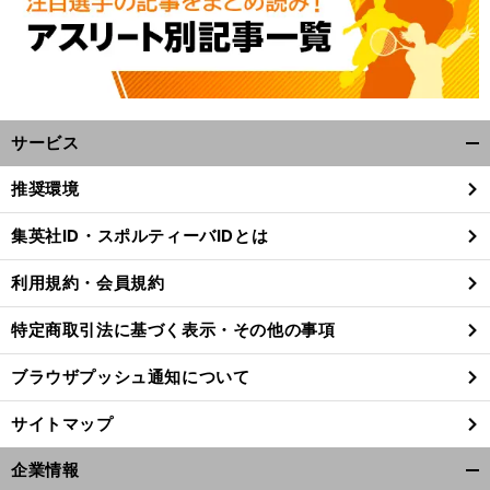
サービス
開
く/
推奨環境
閉
じ
】
。
俺
」
前
集英社ID・スポルティーバIDとは
る
へ
利用規約・会員規約
特定商取引法に基づく表示・その他の事項
ブラウザプッシュ通知について
サイトマップ
企業情報
開