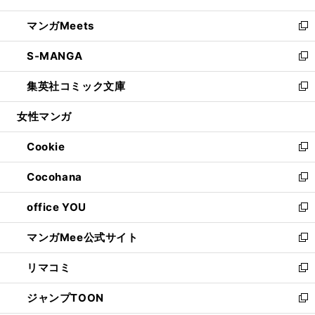
開
ウ
ン
ウ
し
マンガMeets
く
で
ド
ィ
い
新
開
ウ
ン
ウ
し
S-MANGA
く
で
ド
ィ
い
新
開
ウ
ン
ウ
し
集英社コミック文庫
く
で
ド
ィ
い
新
開
ウ
ン
ウ
し
女性マンガ
く
で
ド
ィ
い
開
ウ
ン
ウ
Cookie
く
で
ド
ィ
新
開
ウ
ン
し
Cocohana
く
で
ド
い
新
開
ウ
ウ
し
office YOU
く
で
ィ
い
新
開
ン
ウ
し
マンガMee公式サイト
く
ド
ィ
い
新
ウ
ン
ウ
し
リマコミ
で
ド
ィ
い
新
開
ウ
ン
ウ
し
ジャンプTOON
く
で
ド
ィ
い
新
開
ウ
ン
ウ