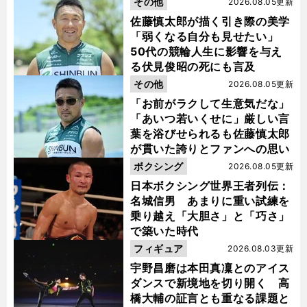
その他
2026.08.05更新
佐藤慎太郎が描く引き際の美学
「弱くなる自分も見せたい」
50代の競輪人生に影響を与え
る伏見俊昭の死にも言及
その他
2026.08.05更新
「お前がラクして生意気だな」
「あいつ若いくせに」厳しい言
葉を浴びせられるも佐藤慎太郎
が貫いた誇りとファンへの思い
ボクシング
2026.08.05更新
日本ボクシング世界王者列伝：
名城信男 あまりに重い試練を
乗り越え「大胆さ」と「巧さ」
で築いた時代
フィギュア
2026.08.03更新
宇野昌磨は本田真凜とのアイス
ダンスで新境地を切り開く 高
橋大輔の証言とも重なる課題と