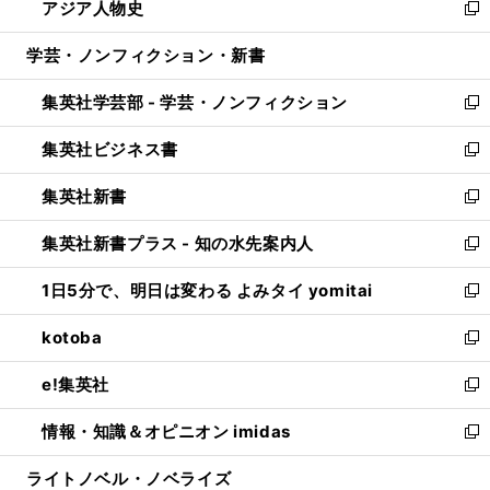
アジア人物史
く
で
ド
ィ
い
新
開
ウ
ン
ウ
し
学芸・ノンフィクション・新書
く
で
ド
ィ
い
開
ウ
ン
ウ
集英社学芸部 - 学芸・ノンフィクション
く
で
ド
ィ
新
開
ウ
ン
し
集英社ビジネス書
く
で
ド
い
新
開
ウ
ウ
し
集英社新書
く
で
ィ
い
新
開
ン
ウ
し
集英社新書プラス - 知の水先案内人
く
ド
ィ
い
新
ウ
ン
ウ
し
1日5分で、明日は変わる よみタイ yomitai
で
ド
ィ
い
新
開
ウ
ン
ウ
し
kotoba
く
で
ド
ィ
い
新
開
ウ
ン
ウ
し
e!集英社
く
で
ド
ィ
い
新
開
ウ
ン
ウ
し
情報・知識＆オピニオン imidas
く
で
ド
ィ
い
新
開
ウ
ン
ウ
し
ライトノベル・ノベライズ
く
で
ド
ィ
い