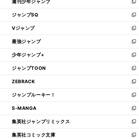
週刊少年ジャンプ
く
新
し
ジャンプSQ
い
新
ウ
し
Vジャンプ
ィ
い
新
ン
ウ
し
最強ジャンプ
ド
ィ
い
新
ウ
ン
ウ
し
少年ジャンプ+
で
ド
ィ
い
新
開
ウ
ン
ウ
し
ジャンプTOON
く
で
ド
ィ
い
新
開
ウ
ン
ウ
し
ZEBRACK
く
で
ド
ィ
い
新
開
ウ
ン
ウ
し
ジャンプルーキー！
く
で
ド
ィ
い
新
開
ウ
ン
ウ
し
S-MANGA
く
で
ド
ィ
い
新
開
ウ
ン
ウ
し
集英社ジャンプリミックス
く
で
ド
ィ
い
新
開
ウ
ン
ウ
し
集英社コミック文庫
く
で
ド
ィ
い
新