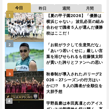
今日
昨日
週間
月間
【夏の甲子園2026】「優勝は
1
横浜じゃない」 波乱必至の組み
合わせで識者５人が選んだ優勝
校はここだ！
「お前がラクして生意気だな」
2
「あいつ若いくせに」厳しい言
葉を浴びせられるも佐藤慎太郎
が貫いた誇りとファンへの思い
秋春制が導入されたJ1リーグ2
3
026－27シーズンの行方はい
かに!? ５人の識者が全順位を
大胆予想
4
宇野昌磨は本田真凜とのアイス
ダンスで新境地を切り開く 高