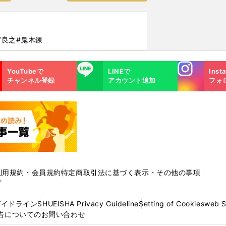
宮良之
#鬼木錬
Instagra
LINE
YouTubeで
LINEで
Inst
m
チャンネル登録
アカウント追加
フォ
利用規約・会員規約
特定商取引法に基づく表示・その他の事項
プ
ガイドライン
SHUEISHA Privacy Guideline
Setting of Cookies
web 
告についてのお問い合わせ