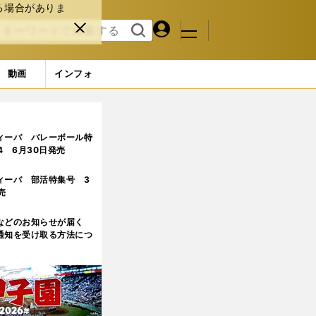
る場合がありま
マイペ
閉じ
検索
メニュ
ー
る
す
ジ
る
動画
インフォ
抱いていた迷い
3ページ目
ィーバ バレーボール特
.4 6月30日発売
ィーバ 部活特集号 3
売
などのお知らせが届く
通知を受け取る方法につ