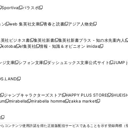
ド
ド
ド
ド
く
く
く
く
く
ウ
ウ
ウ
ウ
ウ
ウ
ウ
ウ
ウ
Sportiva
パラスポ
新
新
ィ
ィ
ィ
ィ
ィ
で
で
で
で
し
し
し
ン
ン
ン
ン
ン
開
開
開
開
い
い
い
ド
ド
ド
ド
ド
ョン
web 集英社文庫
青春と読書
アジア人物史
く
く
く
く
新
新
新
新
ウ
ウ
ウ
ウ
ウ
ウ
ウ
ウ
し
し
し
し
ィ
ィ
ィ
で
で
で
で
で
い
い
い
い
ン
ン
ン
集英社ビジネス書
集英社新書
集英社新書プラス - 知の水先案内人
開
開
開
開
開
新
新
新
ウ
ウ
ウ
ウ
ド
ド
ド
kotoba
e!集英社
情報・知識＆オピニオン imidas
く
く
く
く
く
新
し
新
し
新
ィ
ィ
ィ
ィ
ウ
ウ
ウ
し
し
い
し
い
し
ン
ン
ン
ン
で
で
で
い
い
ウ
い
ウ
い
ド
ド
ド
ド
ンジ文庫
シフォン文庫
ダッシュエックス文庫公式サイト
JUMP 
開
開
開
新
新
新
ウ
ウ
ィ
ウ
ィ
ウ
ウ
ウ
ウ
ウ
く
く
く
し
し
し
ィ
ィ
ン
ィ
ン
ィ
で
で
で
で
い
い
い
ン
ン
ド
ン
ド
ン
S.LAND
開
開
開
開
新
ウ
ウ
ウ
ド
ド
ウ
ド
ウ
ド
く
く
く
く
し
ィ
ィ
ィ
ウ
ウ
で
ウ
で
ウ
い
ン
ン
ン
ジャンプキャラクターズストア
HAPPY PLUS STORE
SHUEIS
で
で
開
で
開
で
新
新
新
ウ
ド
ド
ド
ium
mirabella
mirabella homme
zakka market
開
開
く
開
く
開
し
新
新
新
し
新
し
ィ
ウ
ウ
ウ
く
く
く
く
い
し
し
い
し
し
い
ン
で
で
で
ウ
い
い
ウ
い
い
ウ
ド
ボ
開
開
開
新
ィ
ウ
ウ
ィ
ウ
ウ
ィ
ウ
く
く
く
し
らコンテンツ使用許諾を得た正規版配信サービスであることを示す登録商標（登録番
ン
ィ
ィ
ン
ィ
ィ
ン
で