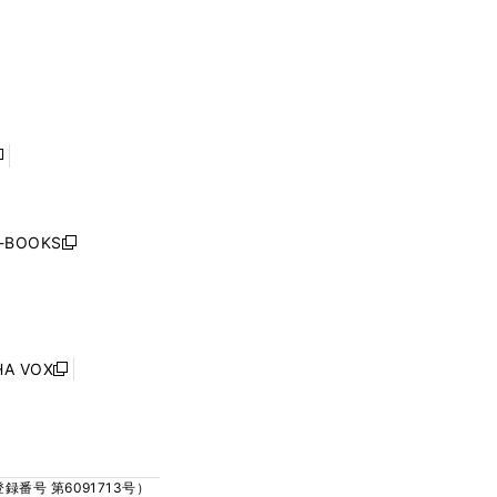
ド
ド
く
ウ
ウ
ウ
ウ
ィ
ィ
で
で
ン
ン
開
開
ド
ド
く
く
ウ
ウ
で
で
開
開
く
く
し
い
ウ
j-BOOKS
新
ィ
し
ン
い
ド
ウ
ウ
ィ
で
ン
HA VOX
開
新
ド
く
し
ウ
い
で
ウ
開
ィ
く
号 第6091713号）
ン