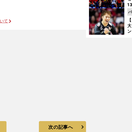
1
ら
バ
の
【
ついて
大
ン
か
さ
次の記事へ