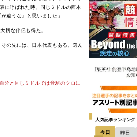
.代表に呼ばれた時、同じミドルの西本
質が違うな』と思いました」
、大切な伴侶も得た。
。その先には、日本代表もある。選ん
 自分と同じミドルでは音駒のクロに
人気記事ランキング
今日
昨日