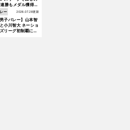
3連勝もメダル獲得な
ず 五輪を目指す日本
レー
2026.07.28更新
現在地
【
ハ
‼
】
ハ
‼
』
男子バレー】山本智
イキュー
×SVリーグ
サントリー鬼木錬が選ぶ『
イキュー
ベストメンバー
自分と同じミドルでは音駒のクロに共感
と小川智大 ネーショ
ズリーグ初制覇に欠
せない「ボール落と
ない」技術