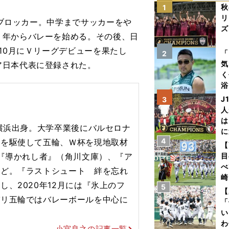
秋
1
リ
ルブロッカー。中学までサッカーをや
ズ
１年からバレーを始める。その後、日
10月にＶリーグデビューを果たし
を
「
2
気
ア日本代表に登録された。
く
浴
太
J
3
ァ
人
は
、横浜出身。大学卒業後にバルセロナ
に
4
力を駆使して五輪、Ｗ杯を現地取材
と
【
で『導かれし者』（角川文庫）、『ア
目
べ
など。『ラストシュート 絆を忘れ
崎
、2020年12月には『氷上のフ
5
「
【
パリ五輪ではバレーボールを
中心に
て
「
い
わ
小宮良之の記事一覧