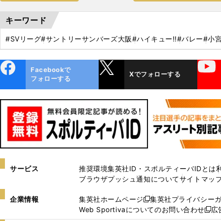
キーワード
#SVリーグ
#サントリーサンバーズ大阪
#ハイキュー‼
#バレー
#小
ebo
X
YouTube
Facebookで
Xでフォローする
ok
フォローする
サービス
推奨環境
集英社ID・スポルティーバIDとは
ブラウザプッシュ通知について
サイトマッ
企業情報
集英社ホームページ
集英社プライバシー
新
Web Sportivaについてのお問い合わせ
広
し
新