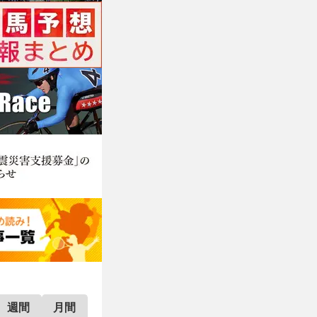
週間
月間