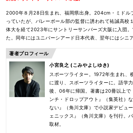
2000年８月28日生まれ、福岡県出身。204cm・ミド
っていたが、バレーボール部の監督に誘われて祐誠高校
体大を経て2023年にサントリーサンバーズ大阪に入団。
た。同年にはユニバーシアード日本代表、翌年にはシニ
著者プロフィール
小宮良之 (こみやよしゆき)
スポーツライター。1972年生まれ
に渡り、スポーツライターに。語学
後、06年に帰国。著書は20冊以上
ンチ・ドロップアウト』（集英社）
ない』（角川文庫）で小説家デビューし
ェニックス』（角川文庫）を刊行。
取材。