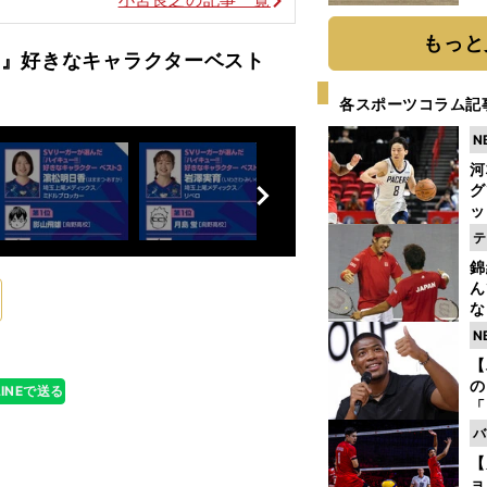
だ
もっと
‼』好きなキャラクターベスト
各スポーツコラム記
N
河
前
グ
へ
ッ
り
テ
糧
錦
は
ん
な
情
N
迷
【
の
LINEで送る
「
ト
バ
と
【
ョ