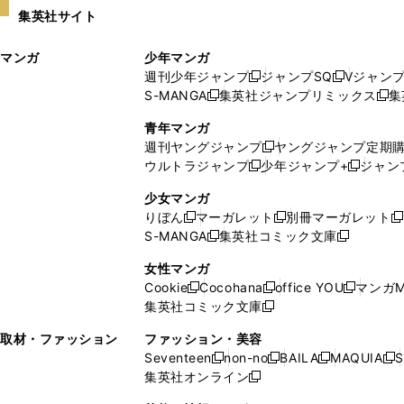
い
し
集英社サイト
ウ
い
ィ
ウ
マンガ
少年マンガ
ン
ィ
週刊少年ジャンプ
ジャンプSQ
Vジャン
ド
ン
新
新
S-MANGA
集英社ジャンプリミックス
集
ウ
ド
新
し
し
新
で
ウ
し
い
い
し
青年マンガ
開
で
い
ウ
ウ
い
週刊ヤングジャンプ
ヤングジャンプ定期
新
く
開
ウ
ィ
ィ
ウ
ウルトラジャンプ
少年ジャンプ+
ジャン
新
し
新
く
ィ
ン
ン
ィ
し
い
し
ン
ド
ド
ン
少女マンガ
い
ウ
い
ド
ウ
ウ
ド
りぼん
マーガレット
別冊マーガレット
新
新
新
ウ
ィ
ウ
ウ
で
で
ウ
S-MANGA
集英社コミック文庫
し
新
し
新
ィ
ン
ィ
で
開
開
で
い
し
い
し
ン
ド
ン
女性マンガ
開
く
く
開
ウ
い
ウ
い
ド
ウ
ド
Cookie
Cocohana
office YOU
マンガM
く
く
新
新
新
ィ
ウ
ィ
ウ
ウ
で
ウ
集英社コミック文庫
し
新
し
し
ン
ィ
ン
ィ
で
開
で
い
し
い
い
ド
ン
ド
ン
取材・ファッション
ファッション・美容
開
く
開
ウ
い
ウ
ウ
ウ
ド
ウ
ド
Seventeen
non-no
BAILA
MAQUIA
S
く
く
新
新
新
新
ィ
ウ
ィ
ィ
で
ウ
で
ウ
集英社オンライン
し
新
し
し
し
ン
ィ
ン
ン
開
で
開
で
い
し
い
い
い