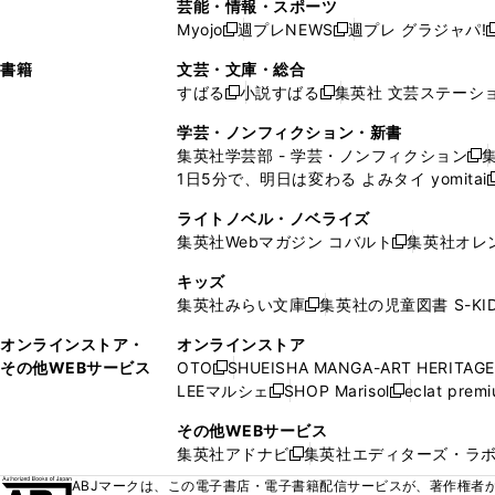
ド
ン
ド
ド
芸能・情報・スポーツ
く
開
く
開
ウ
い
ウ
ウ
ウ
ウ
ド
ウ
ウ
Myojo
週プレNEWS
週プレ グラジャパ!
く
く
新
新
新
ィ
ウ
ィ
ィ
ィ
で
ウ
で
で
し
し
ン
ィ
ン
ン
ン
書籍
文芸・文庫・総合
開
で
開
開
い
い
ド
ン
ド
ド
ド
すばる
小説すばる
集英社 文芸ステーシ
く
開
く
く
新
新
ウ
ウ
ウ
ド
ウ
ウ
ウ
く
し
し
ィ
ィ
学芸・ノンフィクション・新書
で
ウ
で
で
で
い
い
ン
ン
集英社学芸部 - 学芸・ノンフィクション
開
で
開
開
開
新
ウ
ウ
ド
ド
1日5分で、明日は変わる よみタイ yomitai
く
開
く
く
く
し
新
ィ
ィ
ウ
ウ
く
い
ン
ン
ライトノベル・ノベライズ
で
で
ウ
ド
ド
集英社Webマガジン コバルト
集英社オレ
開
開
新
ィ
ウ
ウ
く
く
し
ン
キッズ
で
で
い
ド
集英社みらい文庫
集英社の児童図書 S-KID
開
開
新
ウ
ウ
く
く
し
ィ
オンラインストア・
オンラインストア
で
い
ン
その他WEBサービス
OTO
SHUEISHA MANGA-ART HERITAGE
開
新
ウ
ド
LEEマルシェ
SHOP Marisol
eclat prem
く
し
新
新
ィ
ウ
い
し
し
ン
その他WEBサービス
で
ウ
い
い
ド
集英社アドナビ
集英社エディターズ・ラ
開
新
ィ
ウ
ウ
ウ
く
し
ABJマークは、この電子書店・電子書籍配信サービスが、著作権者か
ン
ィ
ィ
で