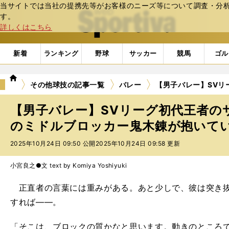
当サイトでは当社の提携先等がお客様のニーズ等について調査・分析し
web Sportiva (webスポルティーバ)
す。
詳しくはこちら
新着
ランキング
野球
サッカー
競馬
ゴル
we
その他球技の記事一覧
バレー
【男子バレー】SVリ
b
ス
【男子バレー】SVリーグ初代王者のサ
ポ
ル
のミドルブロッカー鬼木錬が抱いていた
テ
2025年10月24日 09:50 公開
2025年10月24日 09:58 更新
ィ
ー
バ
小宮良之●文 text by Komiya Yoshiyuki
正直者の言葉には重みがある。あと少しで、彼は突き抜
すれば――。
「そこは、ブロックの質かなと思います。動きのところ