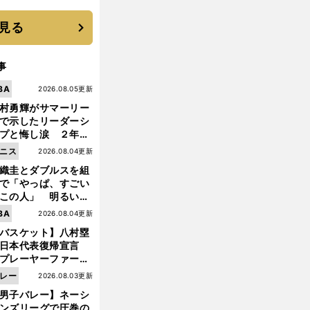
優勝校はここだ！
見る
事
BA
2026.08.05更新
村勇輝がサマーリー
で示したリーダーシ
プと悔し涙 ２年ぶ
の日本代表の舞台を
ニス
2026.08.04更新
に３年目のNBA挑戦
織圭とダブルスを組
続く
で「やっぱ、すごい
この人」 明るい表
と言葉で内山靖崇の
BA
2026.08.04更新
いを払ってくれた
バスケット】八村塁
日本代表復帰宣言
プレーヤーファース
」を説き続けた信念
レー
2026.08.03更新
日本協会の変化
男子バレー】ネーシ
ンズリーグで圧巻の