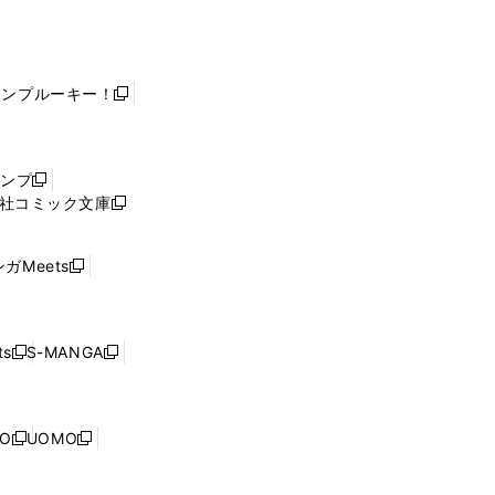
ャンプルーキー！
新
し
い
ウ
ャンプ
新
ィ
社コミック文庫
し
新
ン
い
し
ド
ウ
い
ウ
ガMeets
新
ィ
ウ
で
し
ン
ィ
開
い
ド
ン
く
ウ
ウ
ド
s
S-MANGA
新
新
ィ
で
ウ
し
し
ン
開
で
い
い
ド
く
開
ウ
ウ
ウ
NO
UOMO
く
新
新
ィ
ィ
で
し
し
ン
ン
開
い
い