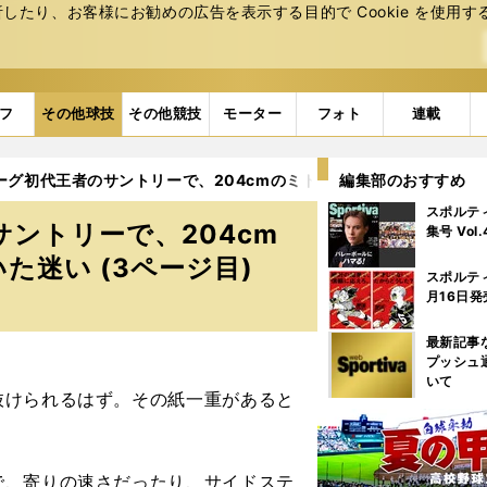
たり、お客様にお勧めの広告を表⽰する⽬的で Cookie を使⽤す
フ
その他球技
その他競技
モーター
フォト
連載
ーグ初代王者のサントリーで、204cmのミドルブロッカー鬼木錬が
編集部のおすすめ
スポルテ
ントリーで、204cm
集号 Vol
迷い (3ページ目)
スポルテ
月16日発
最新記事
プッシュ
いて
けられるはず。その紙一重があると
で、寄りの速さだったり、サイドステ