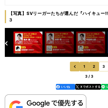
【写真】SVリーガーたちが選んだ『ハイキュー
３
へ
次
1
2
3
のページへ
前
3 / 3
いいね
Xでポストする
line
faceboo
x
k