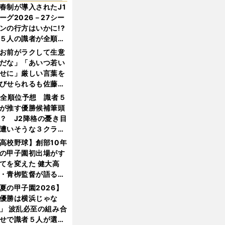
春制が導入されたJ1
ーグ2026－27シー
ンの行方はいかに!?
５人の識者が全順位
大胆予想
お前がラクして生意
だな」「あいつ若い
せに」厳しい言葉を
びせられるも佐藤慎
郎が貫いた誇りとフ
1全順位予想 識者５
ンへの思い
が推す優勝候補筆頭
？ J2降格の憂き目
遭いそうな３クラブ
は？
高校野球】創部10年
の甲子園初出場がす
てを変えた 健大高
・青栁監督が語る
機動破壊」はこうし
夏の甲子園2026】
生まれた
優勝は横浜じゃな
」 波乱必至の組み合
せで識者５人が選ん