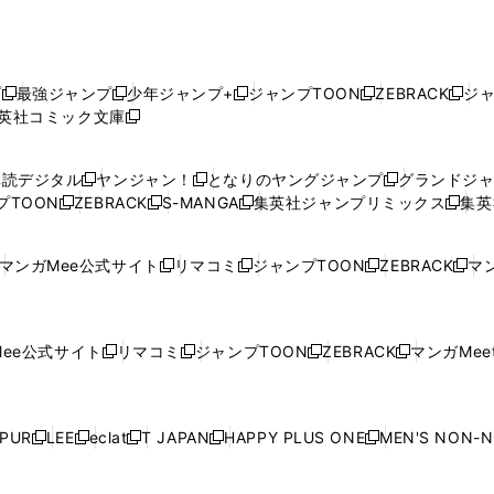
プ
最強ジャンプ
少年ジャンプ+
ジャンプTOON
ZEBRACK
ジ
新
新
新
新
新
英社コミック文庫
し
新
し
し
し
し
い
い
し
い
い
い
ウ
ウ
い
ウ
ウ
ウ
購読デジタル
ヤンジャン！
となりのヤングジャンプ
グランドジ
新
新
新
ィ
ィ
ウ
ィ
ィ
ィ
プTOON
ZEBRACK
S-MANGA
集英社ジャンプリミックス
集英
新
し
新
し
新
し
新
ン
ン
ィ
ン
ン
ン
し
い
し
い
し
い
し
ド
ド
ン
ド
ド
ド
い
ウ
い
ウ
い
ウ
い
ウ
ウ
ド
ウ
ウ
ウ
マンガMee公式サイト
リマコミ
ジャンプTOON
ZEBRACK
マン
新
新
新
新
ウ
ィ
ウ
ィ
ウ
ィ
ウ
で
で
ウ
で
で
で
し
し
し
し
し
ィ
ン
ィ
ン
ィ
ン
ィ
開
開
で
開
開
開
い
い
い
い
い
ン
ド
ン
ド
ン
ド
ン
く
く
開
く
く
く
ウ
ウ
ウ
ウ
ウ
ド
ウ
ド
ウ
ド
ウ
ド
ee公式サイト
リマコミ
ジャンプTOON
ZEBRACK
マンガMeet
く
新
新
新
新
ィ
ィ
ィ
ィ
ィ
ウ
で
ウ
で
ウ
で
ウ
し
し
し
し
ン
ン
ン
ン
ン
で
開
で
開
で
開
で
い
い
い
い
ド
ド
ド
ド
ド
開
く
開
く
開
く
開
ウ
ウ
ウ
ウ
ウ
ウ
ウ
ウ
ウ
PUR
LEE
eclat
T JAPAN
HAPPY PLUS ONE
MEN'S NON-
く
く
く
く
新
新
新
新
新
ィ
ィ
ィ
ィ
で
で
で
で
で
し
し
し
し
し
ン
ン
ン
ン
開
開
開
開
開
い
い
い
い
い