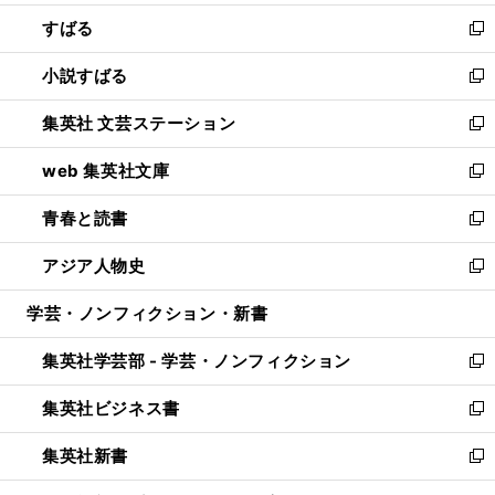
開
ウ
ン
すばる
く
で
ド
新
開
ウ
し
小説すばる
く
で
い
新
開
ウ
し
集英社 文芸ステーション
く
ィ
い
新
ン
ウ
し
web 集英社文庫
ド
ィ
い
新
ウ
ン
ウ
し
青春と読書
で
ド
ィ
い
新
開
ウ
ン
ウ
し
アジア人物史
く
で
ド
ィ
い
新
開
ウ
ン
ウ
し
学芸・ノンフィクション・新書
く
で
ド
ィ
い
開
ウ
ン
ウ
集英社学芸部 - 学芸・ノンフィクション
く
で
ド
ィ
新
開
ウ
ン
し
集英社ビジネス書
く
で
ド
い
新
開
ウ
ウ
し
集英社新書
く
で
ィ
い
新
開
ン
ウ
し