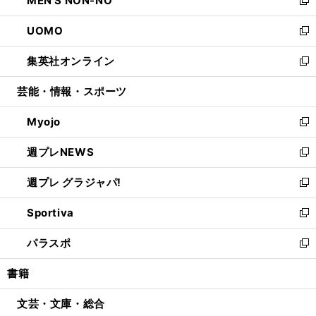
MEN'S NON-NO
で
ド
ィ
い
新
開
ウ
ン
ウ
し
UOMO
く
で
ド
ィ
い
新
開
ウ
ン
ウ
し
集英社オンライン
く
で
ド
ィ
い
新
開
ウ
ン
ウ
し
芸能・情報・スポーツ
く
で
ド
ィ
い
開
ウ
ン
ウ
Myojo
く
で
ド
ィ
新
開
ウ
ン
し
週プレNEWS
く
で
ド
い
新
開
ウ
ウ
し
週プレ グラジャパ!
く
で
ィ
い
新
開
ン
ウ
し
Sportiva
く
ド
ィ
い
新
ウ
ン
ウ
し
パラスポ
で
ド
ィ
い
新
開
ウ
ン
ウ
し
書籍
く
で
ド
ィ
い
開
ウ
ン
ウ
文芸・文庫・総合
く
で
ド
ィ