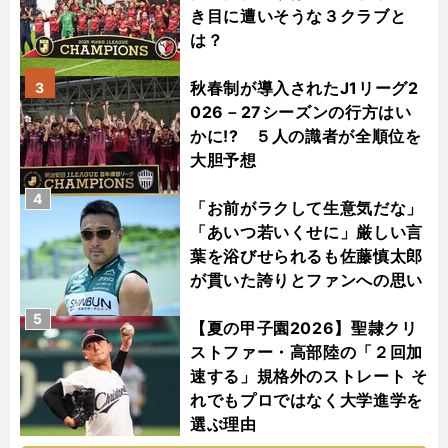
き目に遭いそうな３クラブと
は？
秋春制が導入されたJ1リーグ2
3
026－27シーズンの行方はい
かに!? ５人の識者が全順位を
大胆予想
4
「お前がラクして生意気だな」
「あいつ若いくせに」厳しい言
葉を浴びせられるも佐藤慎太郎
が貫いた誇りとファンへの思い
5
【夏の甲子園2026】聖隷クリ
ストファー・高部陸の「２回加
速する」規格外のストレート そ
れでもプロではなく大学進学を
選ぶ理由