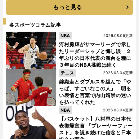
もっと見る
各スポーツコラム記事
NBA
2026.08.05更新
河村勇輝がサマーリーグで示し
たリーダーシップと悔し涙 ２
年ぶりの日本代表の舞台を糧に
３年目のNBA挑戦は続く
テニス
2026.08.04更新
錦織圭とダブルスを組んで「や
っぱ、すごいなこの人」 明る
い表情と言葉で内山靖崇の迷い
を払ってくれた
NBA
2026.08.04更新
【バスケット】八村塁の日本代
表復帰宣言 「プレーヤーファー
スト」を説き続けた信念と日本