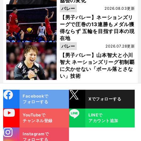
協会の変化
バレー
2026.08.03更新
【男子バレー】ネーションズリ
ーグで圧巻の13連勝もメダル獲
得ならず 五輪を目指す日本の現
在地
バレー
2026.07.28更新
【男子バレー】山本智大と小川
智大 ネーションズリーグ初制覇
に欠かせない「ボール落とさな
い」技術
cebo
X
Facebookで
Xでフォローする
ok
フォローする
uTube
LINE
YouTubeで
LINEで
チャンネル登録
アカウント追加
stagra
Instagramで
m
フォローする