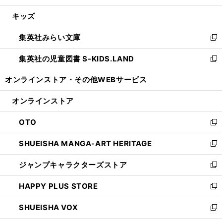
開
ウ
ン
ウ
し
キッズ
く
で
ド
ィ
い
開
ウ
ン
ウ
集英社みらい文庫
く
で
ド
ィ
新
開
ウ
ン
し
集英社の児童図書 S-KIDS.LAND
く
で
ド
い
新
開
ウ
ウ
し
オンラインストア・
その他WEBサービス
く
で
ィ
い
開
ン
ウ
オンラインストア
く
ド
ィ
ウ
ン
OTO
で
ド
新
開
ウ
し
SHUEISHA MANGA-ART HERITAGE
く
で
い
新
開
ウ
し
ジャンプキャラクターズストア
く
ィ
い
新
ン
ウ
し
HAPPY PLUS STORE
ド
ィ
い
新
ウ
ン
ウ
し
SHUEISHA VOX
で
ド
ィ
い
新
開
ウ
ン
ウ
し