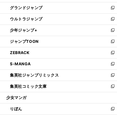
ウ
ン
ウ
し
グランドジャンプ
で
ド
ィ
い
新
開
ウ
ン
ウ
し
ウルトラジャンプ
く
で
ド
ィ
い
新
開
ウ
ン
ウ
し
少年ジャンプ+
く
で
ド
ィ
い
新
開
ウ
ン
ウ
し
ジャンプTOON
く
で
ド
ィ
い
新
開
ウ
ン
ウ
し
ZEBRACK
く
で
ド
ィ
い
新
開
ウ
ン
ウ
し
S-MANGA
く
で
ド
ィ
い
新
開
ウ
ン
ウ
し
集英社ジャンプリミックス
く
で
ド
ィ
い
新
開
ウ
ン
ウ
し
集英社コミック文庫
く
で
ド
ィ
い
新
開
ウ
ン
ウ
し
少女マンガ
く
で
ド
ィ
い
開
ウ
ン
ウ
りぼん
く
で
ド
ィ
新
開
ウ
ン
し