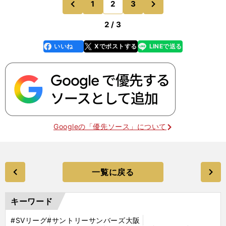
1
2
3
のページへ
のページへ
るの
前
2 / 3
いいね
Xでポストする
LINEで送る
line
faceboo
x
k
Googleの「優先ソース」について
一覧に戻る
キーワード
#SVリーグ
#サントリーサンバーズ大阪