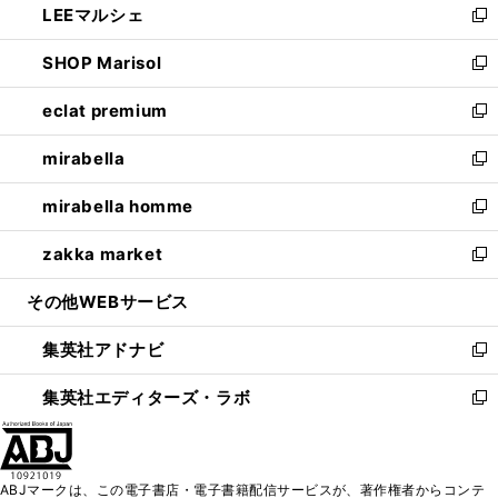
LEEマルシェ
く
で
ド
ィ
い
新
開
ウ
ン
ウ
し
SHOP Marisol
く
で
ド
ィ
い
新
開
ウ
ン
ウ
し
eclat premium
く
で
ド
ィ
い
新
開
ウ
ン
ウ
し
mirabella
く
で
ド
ィ
い
新
開
ウ
ン
ウ
し
mirabella homme
く
で
ド
ィ
い
新
開
ウ
ン
ウ
し
zakka market
く
で
ド
ィ
い
新
開
ウ
ン
ウ
し
その他WEBサービス
く
で
ド
ィ
い
開
ウ
ン
ウ
集英社アドナビ
く
で
ド
ィ
新
開
ウ
ン
し
集英社エディターズ・ラボ
く
で
ド
い
新
開
ウ
ウ
し
く
で
ィ
い
開
ン
ウ
ABJマークは、この電子書店・電子書籍配信サービスが、著作権者からコンテ
く
ド
ィ