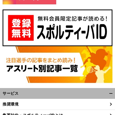
サービス
開
く/
推奨環境
閉
じ