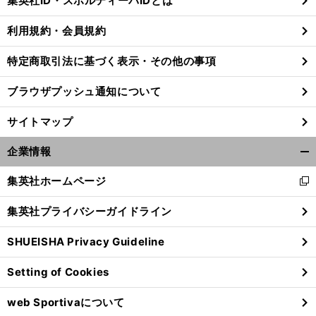
集英社ID・スポルティーバIDとは
る
利用規約・会員規約
特定商取引法に基づく表示・その他の事項
前
へ
ブラウザプッシュ通知について
サイトマップ
企業情報
開
く/
集英社ホームページ
新
閉
し
じ
集英社プライバシーガイドライン
い
る
ウ
SHUEISHA Privacy Guideline
ィ
ン
Setting of Cookies
ド
ウ
web Sportivaについて
で