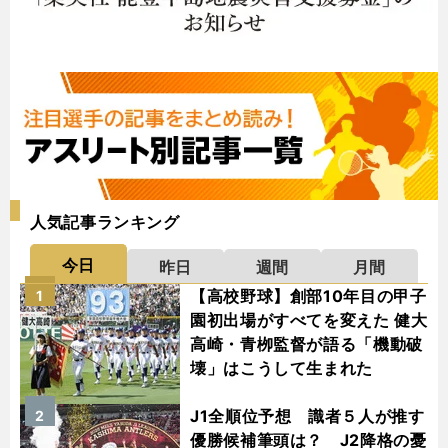
人気記事ランキング
今日
昨日
週間
月間
【高校野球】創部10年目の甲子
1
園初出場がすべてを変えた 健大
高崎・青栁監督が語る「機動破
壊」はこうして生まれた
J1全順位予想 識者５人が推す
2
優勝候補筆頭は？ J2降格の憂