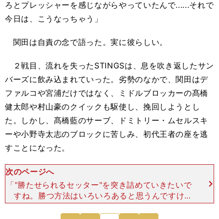
ろとプレッシャーを感じながらやっていたんで......それで
今日は、こうなっちゃう」
関田は自責の念で語った。実に彼らしい。
２戦目、流れを失ったSTINGSは、息を吹き返したサン
バーズに飲み込まれていった。劣勢のなかで、関田はデ
ファルコや宮浦だけではなく、ミドルブロッカーの髙橋
健太郎や村山豪のクイックも駆使し、挽回しようとし
た。しかし、髙橋藍のサーブ、ドミトリー・ムセルスキ
ーや小野寺太志のブロックに苦しみ、初代王者の座を逃
すことになった。
次のページへ
「"勝たせられるセッター"を突き詰めていきたいで
すね。勝つ方法はいろいろあると思うんですけ
ど......」 関田はそう気持ちを吐露していた。「.外
国人ひとりに頼るのではなく、いろんな選手を使え
次