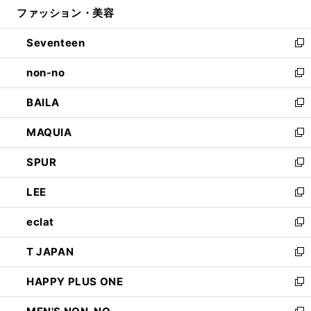
ファッション・美容
く
で
ド
ィ
開
ウ
ン
Seventeen
く
で
ド
新
開
ウ
し
non-no
く
で
い
新
開
ウ
し
BAILA
く
ィ
い
新
ン
ウ
し
MAQUIA
ド
ィ
い
新
ウ
ン
ウ
し
SPUR
で
ド
ィ
い
新
開
ウ
ン
ウ
し
LEE
く
で
ド
ィ
い
新
開
ウ
ン
ウ
し
eclat
く
で
ド
ィ
い
新
開
ウ
ン
ウ
し
T JAPAN
く
で
ド
ィ
い
新
開
ウ
ン
ウ
し
HAPPY PLUS ONE
く
で
ド
ィ
い
新
開
ウ
ン
ウ
し
く