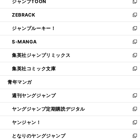
ジャンプTOON
く
で
ド
ィ
い
新
開
ウ
ン
ウ
し
ZEBRACK
く
で
ド
ィ
い
新
開
ウ
ン
ウ
し
ジャンプルーキー！
く
で
ド
ィ
い
新
開
ウ
ン
ウ
し
S-MANGA
く
で
ド
ィ
い
新
開
ウ
ン
ウ
し
集英社ジャンプリミックス
く
で
ド
ィ
い
新
開
ウ
ン
ウ
し
集英社コミック文庫
く
で
ド
ィ
い
新
開
ウ
ン
ウ
し
青年マンガ
く
で
ド
ィ
い
開
ウ
ン
ウ
週刊ヤングジャンプ
く
で
ド
ィ
新
開
ウ
ン
し
ヤングジャンプ定期購読デジタル
く
で
ド
い
新
開
ウ
ウ
し
ヤンジャン！
く
で
ィ
い
新
開
ン
ウ
し
となりのヤングジャンプ
く
ド
ィ
い
新