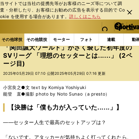
当サイトでは当社の提携先等がお客様のニーズ等について調
査・分析したり、お客様にお勧めの広告を表⽰する⽬的で Co
閉じ
okie を使⽤する場合があります。
詳しくはこちら
る
マイペ
web Sportiva (webスポルティーバ)
検索
メニュ
we
ー
その他球技の記事一覧
バレー
「関田誠大ワールド」が
b
ジ
その他球技
その他競技
モーター
フォト
連載
動
ス
「関田誠大ワールド」がさく裂した初年度の
ポ
SVリーグ 「理想のセッターとは......」 (2ペ
ル
ージ目)
テ
ィ
2025年05月29日 07:10 公開
2025年05月29日 07:16 更新
ー
バ
小宮良之●文 text by Komiya Yoshiyuki
能登 直●撮影 photo by Noto Sunao（a presto）
【決勝は「僕も力が入っていた......」】
――セッター人生で最高のセットアップは？
「ないです。アタッカーが気持ちよく打ってくれたら、