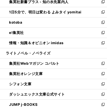
集英社新書プラス - 知の水先案内人
く
ド
ィ
い
新
ウ
ン
ウ
し
1日5分で、明日は変わる よみタイ yomitai
で
ド
ィ
い
新
開
ウ
ン
ウ
し
kotoba
く
で
ド
ィ
い
新
開
ウ
ン
ウ
し
e!集英社
く
で
ド
ィ
い
新
開
ウ
ン
ウ
し
情報・知識＆オピニオン imidas
く
で
ド
ィ
い
新
開
ウ
ン
ウ
し
ライトノベル・ノベライズ
く
で
ド
ィ
い
開
ウ
ン
ウ
集英社Webマガジン コバルト
く
で
ド
ィ
新
開
ウ
ン
し
集英社オレンジ文庫
く
で
ド
い
新
開
ウ
ウ
し
シフォン文庫
く
で
ィ
い
新
開
ン
ウ
し
ダッシュエックス文庫公式サイト
く
ド
ィ
い
新
ウ
ン
ウ
し
JUMP j-BOOKS
で
ド
ィ
い
新