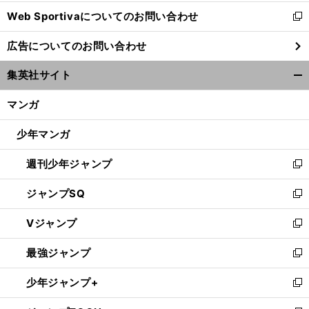
開
Web Sportivaについてのお問い合わせ
く
新
し
広告についてのお問い合わせ
い
ウ
集英社サイト
ィ
開
ン
く/
マンガ
ド
閉
ウ
じ
少年マンガ
で
る
開
週刊少年ジャンプ
く
新
し
ジャンプSQ
い
新
ウ
し
Vジャンプ
ィ
い
新
ン
ウ
し
最強ジャンプ
ド
ィ
い
新
ウ
ン
ウ
し
少年ジャンプ+
で
ド
ィ
い
新
開
ウ
ン
ウ
し