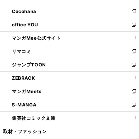
開
ウ
ン
し
Cocohana
く
で
ド
い
新
開
ウ
ウ
し
office YOU
く
で
ィ
い
新
開
ン
ウ
し
マンガMee公式サイト
く
ド
ィ
い
新
ウ
ン
ウ
し
リマコミ
で
ド
ィ
い
新
開
ウ
ン
ウ
し
ジャンプTOON
く
で
ド
ィ
い
新
開
ウ
ン
ウ
し
ZEBRACK
く
で
ド
ィ
い
新
開
ウ
ン
ウ
し
マンガMeets
く
で
ド
ィ
い
新
開
ウ
ン
ウ
し
S-MANGA
く
で
ド
ィ
い
新
開
ウ
ン
ウ
し
集英社コミック文庫
く
で
ド
ィ
い
新
開
ウ
ン
ウ
し
取材・ファッション
く
で
ド
ィ
い
開
ウ
ン
ウ