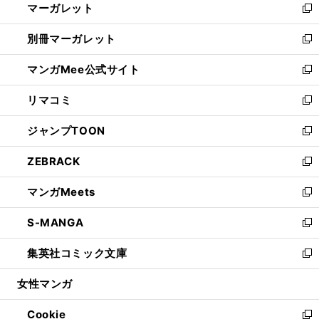
マーガレット
く
で
ド
い
新
開
ウ
ウ
し
別冊マーガレット
く
で
ィ
い
新
開
ン
ウ
し
マンガMee公式サイト
く
ド
ィ
い
新
ウ
ン
ウ
し
リマコミ
で
ド
ィ
い
新
開
ウ
ン
ウ
し
ジャンプTOON
く
で
ド
ィ
い
新
開
ウ
ン
ウ
し
ZEBRACK
く
で
ド
ィ
い
新
開
ウ
ン
ウ
し
マンガMeets
く
で
ド
ィ
い
新
開
ウ
ン
ウ
し
S-MANGA
く
で
ド
ィ
い
新
開
ウ
ン
ウ
し
集英社コミック文庫
く
で
ド
ィ
い
新
開
ウ
ン
ウ
し
女性マンガ
く
で
ド
ィ
い
開
ウ
ン
ウ
Cookie
く
で
ド
ィ
新