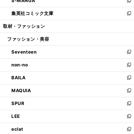
S-MANGA
く
で
ド
ィ
い
新
開
ウ
ン
ウ
し
集英社コミック文庫
く
で
ド
ィ
い
新
開
ウ
ン
ウ
し
取材・ファッション
く
で
ド
ィ
い
開
ウ
ン
ウ
ファッション・美容
く
で
ド
ィ
開
ウ
ン
Seventeen
く
で
ド
新
開
ウ
し
non-no
く
で
い
新
開
ウ
し
BAILA
く
ィ
い
新
ン
ウ
し
MAQUIA
ド
ィ
い
新
ウ
ン
ウ
し
SPUR
で
ド
ィ
い
新
開
ウ
ン
ウ
し
LEE
く
で
ド
ィ
い
新
開
ウ
ン
ウ
し
eclat
く
で
ド
ィ
い
新