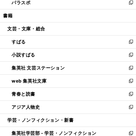
パラスポ
で
ド
ィ
い
新
開
ウ
ン
ウ
し
書籍
く
で
ド
ィ
い
開
ウ
ン
ウ
文芸・文庫・総合
く
で
ド
ィ
開
ウ
ン
すばる
く
で
ド
新
開
ウ
し
小説すばる
く
で
い
新
開
ウ
し
集英社 文芸ステーション
く
ィ
い
新
ン
ウ
し
web 集英社文庫
ド
ィ
い
新
ウ
ン
ウ
し
青春と読書
で
ド
ィ
い
新
開
ウ
ン
ウ
し
アジア人物史
く
で
ド
ィ
い
新
開
ウ
ン
ウ
し
学芸・ノンフィクション・新書
く
で
ド
ィ
い
開
ウ
ン
ウ
集英社学芸部 - 学芸・ノンフィクション
く
で
ド
ィ
新