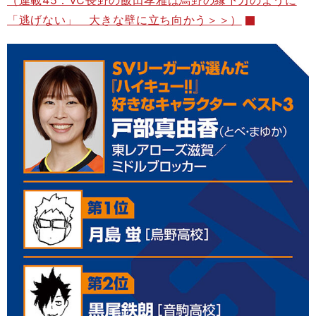
（連載45：VC長野の飯田孝雅は烏野の縁下力のように
「逃げない」 大きな壁に立ち向かう＞＞）