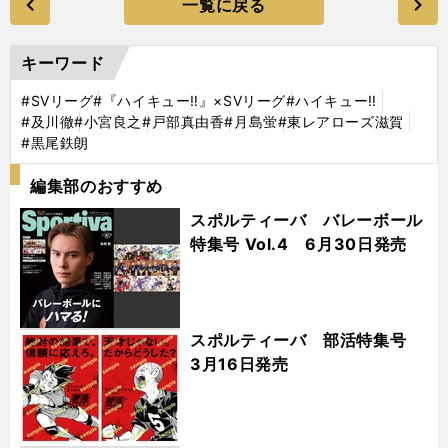
一覧に戻る
キーワード
#SVリーグ
#『ハイキュー‼』×SVリーグ
#ハイキュー‼
#及川徹
#小宮良之
#戸部真由香
#月島蛍
#東レアローズ滋賀
#黒尾鉄朗
編集部のおすすめ
スポルティーバ バレーボール
特集号 Vol.4 6月30日発売
スポルティーバ 部活特集号
3月16日発売