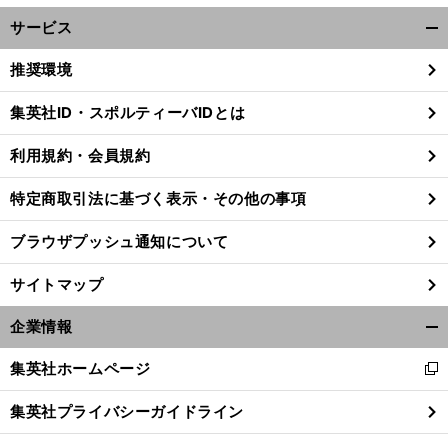
サービス
開
く/
推奨環境
閉
じ
集英社ID・スポルティーバIDとは
る
利用規約・会員規約
特定商取引法に基づく表示・その他の事項
ブラウザプッシュ通知について
サイトマップ
企業情報
開
く/
集英社ホームページ
新
閉
し
じ
集英社プライバシーガイドライン
い
る
ウ