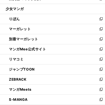
開
ウ
ン
ウ
し
少女マンガ
く
で
ド
ィ
い
開
ウ
ン
ウ
りぼん
く
で
ド
ィ
新
開
ウ
ン
し
マーガレット
く
で
ド
い
新
開
ウ
ウ
し
別冊マーガレット
く
で
ィ
い
新
開
ン
ウ
し
マンガMee公式サイト
く
ド
ィ
い
新
ウ
ン
ウ
し
リマコミ
で
ド
ィ
い
新
開
ウ
ン
ウ
し
ジャンプTOON
く
で
ド
ィ
い
新
開
ウ
ン
ウ
し
ZEBRACK
く
で
ド
ィ
い
新
開
ウ
ン
ウ
し
マンガMeets
く
で
ド
ィ
い
新
開
ウ
ン
ウ
し
S-MANGA
く
で
ド
ィ
い
新
開
ウ
ン