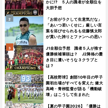
かに!? ５人の識者が全順位を
大胆予想
「お前がラクして生意気だな」
2
「あいつ若いくせに」厳しい言
葉を浴びせられるも佐藤慎太郎
が貫いた誇りとファンへの思い
J1全順位予想 識者５人が推す
3
優勝候補筆頭は？ J2降格の憂
き目に遭いそうな３クラブと
は？
4
【高校野球】創部10年目の甲子
園初出場がすべてを変えた 健大
高崎・青栁監督が語る「機動破
壊」はこうして生まれた
5
【夏の甲子園2026】「優勝は