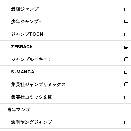
ン
ウ
し
最強ジャンプ
ド
ィ
い
新
ウ
ン
ウ
し
少年ジャンプ+
で
ド
ィ
い
新
開
ウ
ン
ウ
し
ジャンプTOON
く
で
ド
ィ
い
新
開
ウ
ン
ウ
し
ZEBRACK
く
で
ド
ィ
い
新
開
ウ
ン
ウ
し
ジャンプルーキー！
く
で
ド
ィ
い
新
開
ウ
ン
ウ
し
S-MANGA
く
で
ド
ィ
い
新
開
ウ
ン
ウ
し
集英社ジャンプリミックス
く
で
ド
ィ
い
新
開
ウ
ン
ウ
し
集英社コミック文庫
く
で
ド
ィ
い
新
開
ウ
ン
ウ
し
青年マンガ
く
で
ド
ィ
い
開
ウ
ン
ウ
週刊ヤングジャンプ
く
で
ド
ィ
新
開
ウ
ン
し