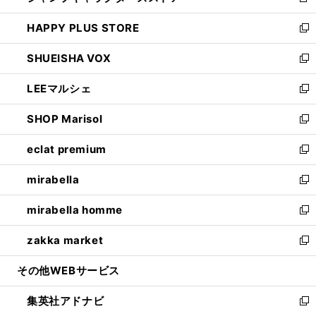
新
ン
ウ
し
HAPPY PLUS STORE
ド
ィ
い
新
ウ
ン
ウ
し
SHUEISHA VOX
で
ド
ィ
い
新
開
ウ
ン
ウ
し
LEEマルシェ
く
で
ド
ィ
い
新
開
ウ
ン
ウ
し
SHOP Marisol
く
で
ド
ィ
い
新
開
ウ
ン
ウ
し
eclat premium
く
で
ド
ィ
い
新
開
ウ
ン
ウ
し
mirabella
く
で
ド
ィ
い
新
開
ウ
ン
ウ
し
mirabella homme
く
で
ド
ィ
い
新
開
ウ
ン
ウ
し
zakka market
く
で
ド
ィ
い
新
開
ウ
ン
ウ
し
その他WEBサービス
く
で
ド
ィ
い
開
ウ
ン
ウ
集英社アドナビ
く
で
ド
ィ
新
開