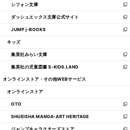
シフォン文庫
く
で
ィ
い
新
開
ン
ウ
し
ダッシュエックス文庫公式サイト
く
ド
ィ
い
新
ウ
ン
ウ
し
JUMP j-BOOKS
で
ド
ィ
い
新
開
ウ
ン
ウ
し
キッズ
く
で
ド
ィ
い
開
ウ
ン
ウ
集英社みらい文庫
く
で
ド
ィ
新
開
ウ
ン
し
集英社の児童図書 S-KIDS.LAND
く
で
ド
い
新
開
ウ
ウ
し
オンラインストア・
その他WEBサービス
く
で
ィ
い
開
ン
ウ
オンラインストア
く
ド
ィ
ウ
ン
OTO
で
ド
新
開
ウ
し
SHUEISHA MANGA-ART HERITAGE
く
で
い
新
開
ウ
し
ジャンプキャラクターズストア
く
ィ
い