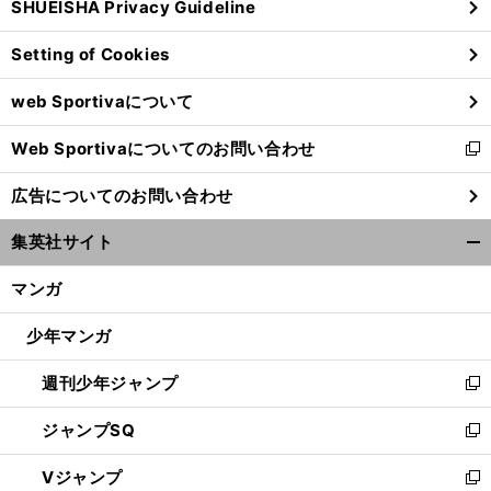
SHUEISHA Privacy Guideline
ィ
ン
Setting of Cookies
ド
ウ
web Sportivaについて
で
開
Web Sportivaについてのお問い合わせ
く
新
し
広告についてのお問い合わせ
い
ウ
集英社サイト
ィ
開
ン
く/
マンガ
ド
閉
ウ
じ
少年マンガ
で
る
開
週刊少年ジャンプ
く
新
し
ジャンプSQ
い
新
ウ
し
Vジャンプ
ィ
い
新