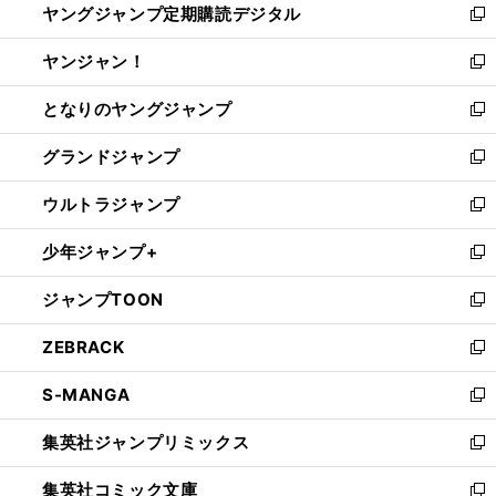
ヤングジャンプ定期購読デジタル
く
で
ド
い
新
開
ウ
ウ
し
ヤンジャン！
く
で
ィ
い
新
開
ン
ウ
し
となりのヤングジャンプ
く
ド
ィ
い
新
ウ
ン
ウ
し
グランドジャンプ
で
ド
ィ
い
新
開
ウ
ン
ウ
し
ウルトラジャンプ
く
で
ド
ィ
い
新
開
ウ
ン
ウ
し
少年ジャンプ+
く
で
ド
ィ
い
新
開
ウ
ン
ウ
し
ジャンプTOON
く
で
ド
ィ
い
新
開
ウ
ン
ウ
し
ZEBRACK
く
で
ド
ィ
い
新
開
ウ
ン
ウ
し
S-MANGA
く
で
ド
ィ
い
新
開
ウ
ン
ウ
し
集英社ジャンプリミックス
く
で
ド
ィ
い
新
開
ウ
ン
ウ
し
集英社コミック文庫
く
で
ド
ィ
い
新