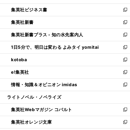
開
ウ
ン
し
集英社ビジネス書
く
で
ド
い
新
開
ウ
ウ
し
集英社新書
く
で
ィ
い
新
開
ン
ウ
し
集英社新書プラス - 知の水先案内人
く
ド
ィ
い
新
ウ
ン
ウ
し
1日5分で、明日は変わる よみタイ yomitai
で
ド
ィ
い
新
開
ウ
ン
ウ
し
kotoba
く
で
ド
ィ
い
新
開
ウ
ン
ウ
し
e!集英社
く
で
ド
ィ
い
新
開
ウ
ン
ウ
し
情報・知識＆オピニオン imidas
く
で
ド
ィ
い
新
開
ウ
ン
ウ
し
ライトノベル・ノベライズ
く
で
ド
ィ
い
開
ウ
ン
ウ
集英社Webマガジン コバルト
く
で
ド
ィ
新
開
ウ
ン
し
集英社オレンジ文庫
く
で
ド
い
新
開
ウ
ウ
し