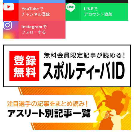
uTube
LINE
YouTubeで
LINEで
チャンネル登録
アカウント追加
stagra
Instagramで
m
フォローする