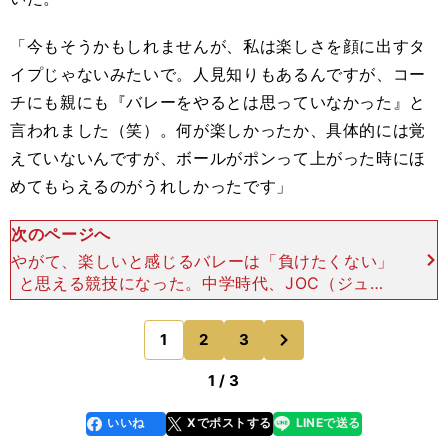
「今もそうかもしれませんが、私は楽しさを顔に出すタ
イプじゃないみたいで。人見知りもあるんですが、コー
チにも親にも『バレーをやるとは思っていなかった』と
言われました（笑）。何が楽しかったか、具体的には覚
えていないんですが、ボールがポンって上がった時にほ
めてもらえるのがうれしかったです」
次のページへ
やがて、楽しいと感じるバレーは「負けたくない」
と思える競技になった。中学時代、JOC（ジュニ
アオリンピックカップ）に自分ではない選手が選ば
れた時は、無念さに身を焦がした。そこで、高校の
次
1
2
3
のページへ
監督に「見返して
1 / 3
いいね
Xでポストする
LINEで送る
line
faceboo
x
k