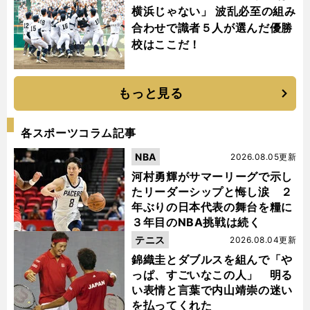
横浜じゃない」 波乱必至の組み
合わせで識者５人が選んだ優勝
校はここだ！
もっと見る
各スポーツコラム記事
NBA
2026.08.05更新
河村勇輝がサマーリーグで示し
たリーダーシップと悔し涙 ２
年ぶりの日本代表の舞台を糧に
３年目のNBA挑戦は続く
テニス
2026.08.04更新
錦織圭とダブルスを組んで「や
っぱ、すごいなこの人」 明る
い表情と言葉で内山靖崇の迷い
を払ってくれた