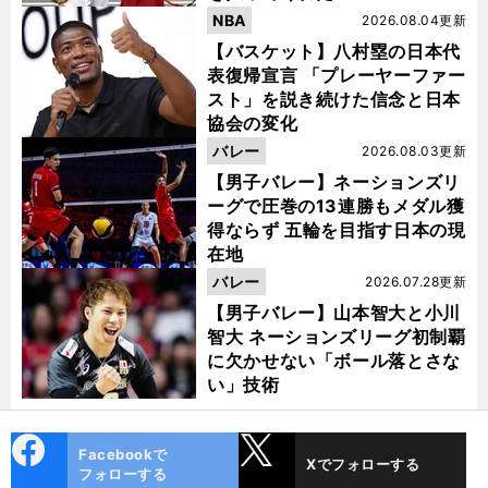
NBA
2026.08.04更新
【バスケット】八村塁の日本代
表復帰宣言 「プレーヤーファー
スト」を説き続けた信念と日本
協会の変化
バレー
2026.08.03更新
【男子バレー】ネーションズリ
ーグで圧巻の13連勝もメダル獲
得ならず 五輪を目指す日本の現
在地
バレー
2026.07.28更新
【男子バレー】山本智大と小川
智大 ネーションズリーグ初制覇
に欠かせない「ボール落とさな
い」技術
】
逃
」
前
‼
へ
×SV
VC
cebo
X
Facebookで
Xでフォローする
ok
フォローする