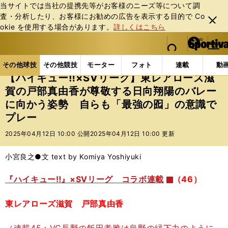
当サイトでは当社の提携先等がお客様のニーズ等について調
査・分析したり、お客様にお勧めの広告を表⽰する⽬的で Co
閉じ
okie を使⽤する場合があります。
詳しくはこちら
る
マイペ
web Sportiva (webスポルティーバ)
検索
メニュ
we
ー
その他球技の記事一覧
バレー
【ハイキュー‼×SV
b
ジ
その他球技
その他競技
モーター
フォト
連載
動
ス
【ハイキュー‼×SVリーグ】東レアローズ滋
ポ
賀の戸部真由香が尊敬する日向翔陽のバレー
ル
に向かう姿勢 自らも「最強の囮」の意識で
テ
ィ
プレー
ー
2025年04月12日 10:00 公開
2025年04月12日 10:00 更新
バ
小宮良之●文 text by Komiya Yoshiyuki
『ハイキュー‼』×SVリーグ コラボ連載
（46）
東レアローズ滋賀 戸部真由香