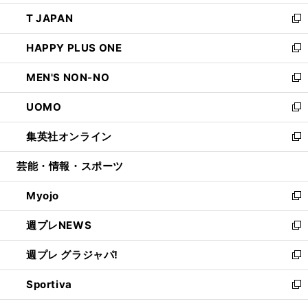
開
ウ
ン
ウ
し
T JAPAN
く
で
ド
ィ
い
新
開
ウ
ン
ウ
し
HAPPY PLUS ONE
く
で
ド
ィ
い
新
開
ウ
ン
ウ
し
MEN'S NON-NO
く
で
ド
ィ
い
新
開
ウ
ン
ウ
し
UOMO
く
で
ド
ィ
い
新
開
ウ
ン
ウ
し
集英社オンライン
く
で
ド
ィ
い
新
開
ウ
ン
ウ
し
芸能・情報・スポーツ
く
で
ド
ィ
い
開
ウ
ン
ウ
Myojo
く
で
ド
ィ
新
開
ウ
ン
し
週プレNEWS
く
で
ド
い
新
開
ウ
ウ
し
週プレ グラジャパ!
く
で
ィ
い
新
開
ン
ウ
し
Sportiva
く
ド
ィ
い
新
ウ
ン
ウ
し