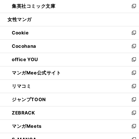
ウ
し
集英社コミック文庫
く
で
ド
ィ
い
新
開
ウ
ン
ウ
し
女性マンガ
く
で
ド
ィ
い
開
ウ
ン
ウ
Cookie
く
で
ド
ィ
新
開
ウ
ン
し
Cocohana
く
で
ド
い
新
開
ウ
ウ
し
office YOU
く
で
ィ
い
新
開
ン
ウ
し
マンガMee公式サイト
く
ド
ィ
い
新
ウ
ン
ウ
し
リマコミ
で
ド
ィ
い
新
開
ウ
ン
ウ
し
ジャンプTOON
く
で
ド
ィ
い
新
開
ウ
ン
ウ
し
ZEBRACK
く
で
ド
ィ
い
新
開
ウ
ン
ウ
し
マンガMeets
く
で
ド
ィ
い
新
開
ウ
ン
ウ
し