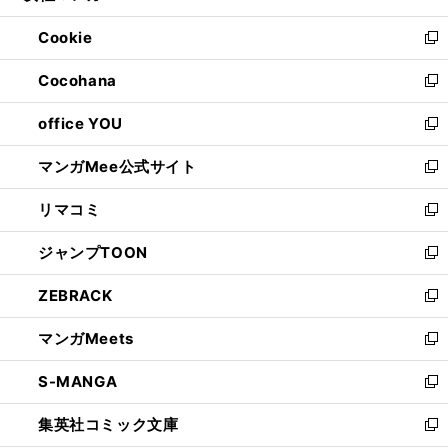
開
ウ
ン
ウ
Cookie
く
で
ド
ィ
新
開
ウ
ン
し
Cocohana
く
で
ド
い
新
開
ウ
ウ
し
office YOU
く
で
ィ
い
新
開
ン
ウ
し
マンガMee公式サイト
く
ド
ィ
い
新
ウ
ン
ウ
し
リマコミ
で
ド
ィ
い
新
開
ウ
ン
ウ
し
ジャンプTOON
く
で
ド
ィ
い
新
開
ウ
ン
ウ
し
ZEBRACK
く
で
ド
ィ
い
新
開
ウ
ン
ウ
し
マンガMeets
く
で
ド
ィ
い
新
開
ウ
ン
ウ
し
S-MANGA
く
で
ド
ィ
い
新
開
ウ
ン
ウ
し
集英社コミック文庫
く
で
ド
ィ
い
新
開
ウ
ン