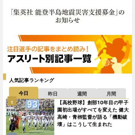
人気記事ランキング
今日
昨日
週間
月間
【高校野球】創部10年目の甲子
1
園初出場がすべてを変えた 健大
高崎・青栁監督が語る「機動破
壊」はこうして生まれた