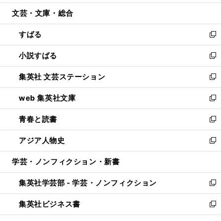
開
ウ
ン
ウ
文芸・文庫・総合
く
で
ド
ィ
開
ウ
ン
すばる
く
で
ド
新
開
ウ
し
小説すばる
く
で
い
新
開
ウ
し
集英社 文芸ステーション
く
ィ
い
新
ン
ウ
し
web 集英社文庫
ド
ィ
い
新
ウ
ン
ウ
し
青春と読書
で
ド
ィ
い
新
開
ウ
ン
ウ
し
アジア人物史
く
で
ド
ィ
い
新
開
ウ
ン
ウ
し
学芸・ノンフィクション・新書
く
で
ド
ィ
い
開
ウ
ン
ウ
集英社学芸部 - 学芸・ノンフィクション
く
で
ド
ィ
新
開
ウ
ン
し
集英社ビジネス書
く
で
ド
い
新
開
ウ
ウ
し