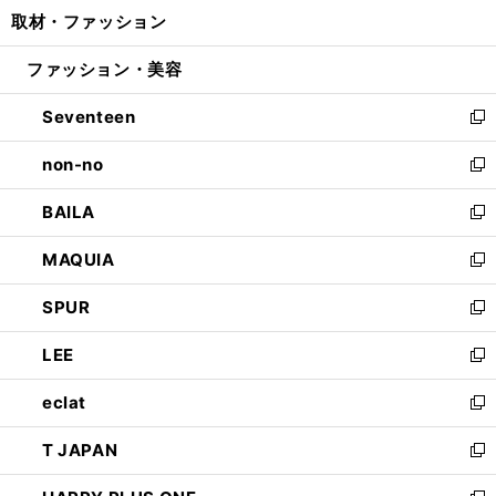
ウ
し
取材・ファッション
く
で
ド
ィ
い
開
ウ
ン
ウ
ファッション・美容
く
で
ド
ィ
開
ウ
ン
Seventeen
く
で
ド
新
開
ウ
し
non-no
く
で
い
新
開
ウ
し
BAILA
く
ィ
い
新
ン
ウ
し
MAQUIA
ド
ィ
い
新
ウ
ン
ウ
し
SPUR
で
ド
ィ
い
新
開
ウ
ン
ウ
し
LEE
く
で
ド
ィ
い
新
開
ウ
ン
ウ
し
eclat
く
で
ド
ィ
い
新
開
ウ
ン
ウ
し
T JAPAN
く
で
ド
ィ
い
新
開
ウ
ン
ウ
し