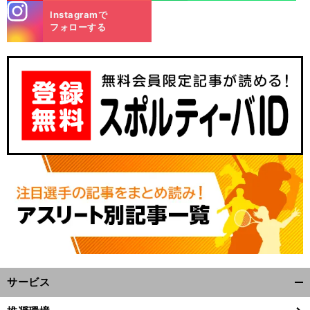
stagra
Instagramで
m
フォローする
サービス
開
く/