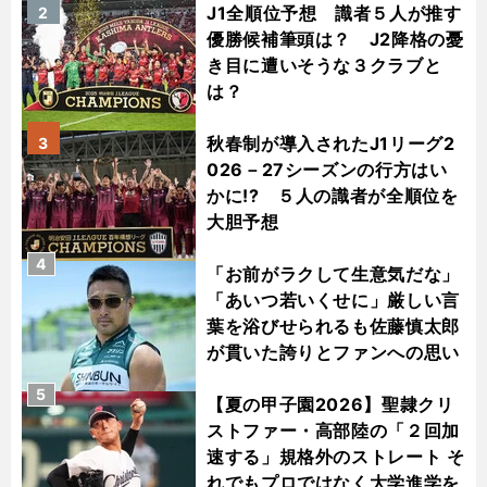
J1全順位予想 識者５人が推す
2
優勝候補筆頭は？ J2降格の憂
き目に遭いそうな３クラブと
は？
秋春制が導入されたJ1リーグ2
3
026－27シーズンの行方はい
かに!? ５人の識者が全順位を
大胆予想
4
「お前がラクして生意気だな」
「あいつ若いくせに」厳しい言
葉を浴びせられるも佐藤慎太郎
が貫いた誇りとファンへの思い
5
【夏の甲子園2026】聖隷クリ
ストファー・高部陸の「２回加
速する」規格外のストレート そ
れでもプロではなく大学進学を