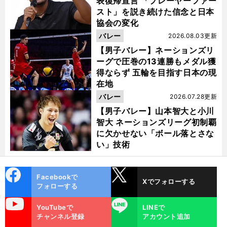
表復帰宣言 「プレーヤーファー
スト」を説き続けた信念と日本
協会の変化
バレー
2026.08.03更新
【男子バレー】ネーションズリ
ーグで圧巻の13連勝もメダル獲
得ならず 五輪を目指す日本の現
在地
バレー
2026.07.28更新
【男子バレー】山本智大と小川
智大 ネーションズリーグ初制覇
に欠かせない「ボール落とさな
い」技術
cebo
X
Facebookで
Xでフォローする
ok
フォローする
uTube
LINE
YouTubeで
LINEで
チャンネル登録
アカウント追加