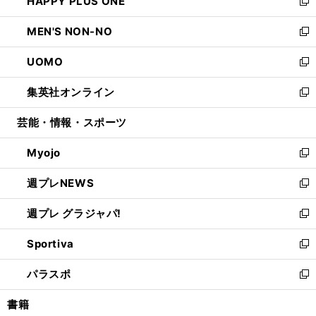
HAPPY PLUS ONE
く
で
ド
ィ
い
新
開
ウ
ン
ウ
し
MEN'S NON-NO
く
で
ド
ィ
い
新
開
ウ
ン
ウ
し
UOMO
く
で
ド
ィ
い
新
開
ウ
ン
ウ
し
集英社オンライン
く
で
ド
ィ
い
新
開
ウ
ン
ウ
し
芸能・情報・スポーツ
く
で
ド
ィ
い
開
ウ
ン
ウ
Myojo
く
で
ド
ィ
新
開
ウ
ン
し
週プレNEWS
く
で
ド
い
新
開
ウ
ウ
し
週プレ グラジャパ!
く
で
ィ
い
新
開
ン
ウ
し
Sportiva
く
ド
ィ
い
新
ウ
ン
ウ
し
パラスポ
で
ド
ィ
い
新
開
ウ
ン
ウ
し
書籍
く
で
ド
ィ
い