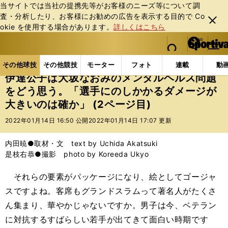
当サイトでは当社の提携先等がお客様のニーズ等について調
査・分析したり、お客様にお勧めの広告を表⽰する⽬的で Co
閉じ
okie を使⽤する場合があります。
詳しくはこちら
る
マイペ
web Sportiva (webスポルティーバ)
検索
メニュ
we
ー
その他球技の記事一覧
テニス
伊達公子は大坂なお
b
ジ
その他球技
その他競技
モーター
フォト
連載
動
ス
伊達公子は大坂なおみのメンタルヘルス問題
ポ
をどう思う。「選手にのしかかるダメージが
ル
大きいのは確か」 (2ページ目)
テ
ィ
2022年01月14日 16:50 公開
2022年01月14日 17:07 更新
ー
バ
内田暁●取材・文 text by Uchida Akatsuki
是枝右恭●撮影 photo by Koreeda Ukyo
それらの要素がパッケージになり、絵としてゴージャ
スですよね。客席もグランドスラムって著名人がたくさ
ん集まり、華やかじゃないですか。男子は今、ベテラン
に対抗するすばらしい若手が出てきて面白い時期です