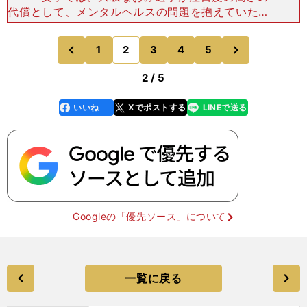
代償として、メンタルヘルスの問題を抱えていたこ
とを明かしました。この問題については、どうお考
えですか？「本当に華やかなのは、トップ中のトッ
次
1
2
3
4
5
のページへ
のページへ
プのひと握
前
2 / 5
いいね
Xでポストする
LINEで送る
line
faceboo
x
k
Googleの「優先ソース」について
一覧に戻る