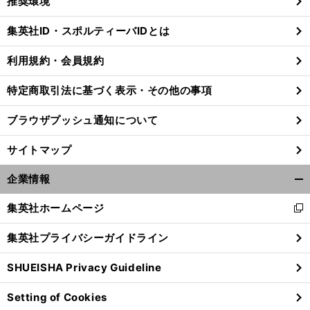
推奨環境
閉
じ
集英社ID・スポルティーバIDとは
る
利用規約・会員規約
前
特定商取引法に基づく表示・その他の事項
へ
ブラウザプッシュ通知について
サイトマップ
企業情報
開
く/
集英社ホームページ
新
閉
し
じ
集英社プライバシーガイドライン
い
る
ウ
SHUEISHA Privacy Guideline
ィ
ン
Setting of Cookies
ド