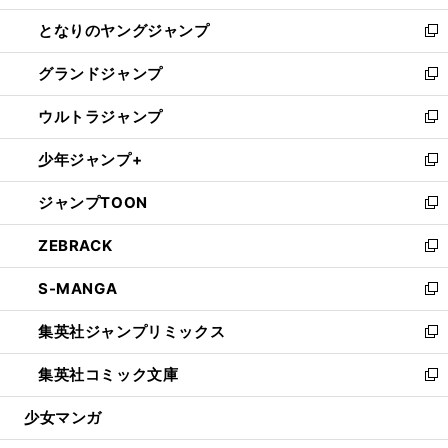
開
ン
ウ
し
となりのヤングジャンプ
く
ド
ィ
い
新
ウ
ン
ウ
し
グランドジャンプ
で
ド
ィ
い
新
開
ウ
ン
ウ
し
ウルトラジャンプ
く
で
ド
ィ
い
新
開
ウ
ン
ウ
し
少年ジャンプ+
く
で
ド
ィ
い
新
開
ウ
ン
ウ
し
ジャンプTOON
く
で
ド
ィ
い
新
開
ウ
ン
ウ
し
ZEBRACK
く
で
ド
ィ
い
新
開
ウ
ン
ウ
し
S-MANGA
く
で
ド
ィ
い
新
開
ウ
ン
ウ
し
集英社ジャンプリミックス
く
で
ド
ィ
い
新
開
ウ
ン
ウ
し
集英社コミック文庫
く
で
ド
ィ
い
新
開
ウ
ン
ウ
し
少女マンガ
く
で
ド
ィ
い
開
ウ
ン
ウ