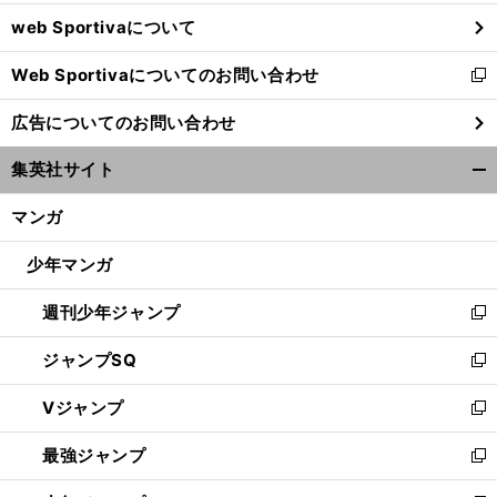
ウ
web Sportivaについて
で
開
Web Sportivaについてのお問い合わせ
く
新
し
広告についてのお問い合わせ
い
ウ
集英社サイト
ィ
開
ン
く/
マンガ
ド
閉
ウ
じ
少年マンガ
で
る
開
週刊少年ジャンプ
く
新
し
ジャンプSQ
い
新
ウ
し
Vジャンプ
ィ
い
新
ン
ウ
し
最強ジャンプ
ド
ィ
い
新
ウ
ン
ウ
し