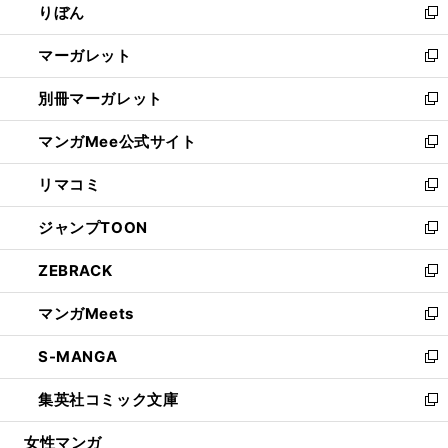
りぼん
く
で
ド
ィ
新
開
ウ
ン
し
マーガレット
く
で
ド
い
新
開
ウ
ウ
し
別冊マーガレット
く
で
ィ
い
新
開
ン
ウ
し
マンガMee公式サイト
く
ド
ィ
い
新
ウ
ン
ウ
し
リマコミ
で
ド
ィ
い
新
開
ウ
ン
ウ
し
ジャンプTOON
く
で
ド
ィ
い
新
開
ウ
ン
ウ
し
ZEBRACK
く
で
ド
ィ
い
新
開
ウ
ン
ウ
し
マンガMeets
く
で
ド
ィ
い
新
開
ウ
ン
ウ
し
S-MANGA
く
で
ド
ィ
い
新
開
ウ
ン
ウ
し
集英社コミック文庫
く
で
ド
ィ
い
新
開
ウ
ン
ウ
し
女性マンガ
く
で
ド
ィ
い