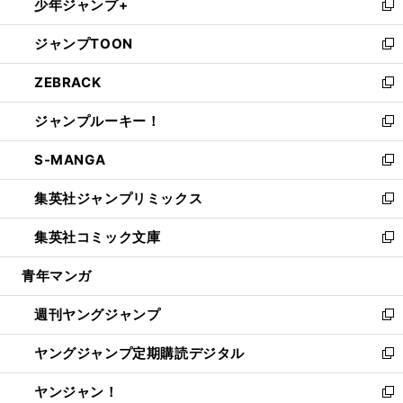
少年ジャンプ+
で
ド
ィ
い
新
開
ウ
ン
ウ
し
ジャンプTOON
く
で
ド
ィ
い
新
開
ウ
ン
ウ
し
ZEBRACK
く
で
ド
ィ
い
新
開
ウ
ン
ウ
し
ジャンプルーキー！
く
で
ド
ィ
い
新
開
ウ
ン
ウ
し
S-MANGA
く
で
ド
ィ
い
新
開
ウ
ン
ウ
し
集英社ジャンプリミックス
く
で
ド
ィ
い
新
開
ウ
ン
ウ
し
集英社コミック文庫
く
で
ド
ィ
い
新
開
ウ
ン
ウ
し
青年マンガ
く
で
ド
ィ
い
開
ウ
ン
ウ
週刊ヤングジャンプ
く
で
ド
ィ
新
開
ウ
ン
し
ヤングジャンプ定期購読デジタル
く
で
ド
い
新
開
ウ
ウ
し
ヤンジャン！
く
で
ィ
い
新