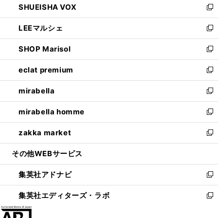
SHUEISHA VOX
で
ド
ィ
い
新
開
ウ
ン
ウ
し
LEEマルシェ
く
で
ド
ィ
い
新
開
ウ
ン
ウ
し
SHOP Marisol
く
で
ド
ィ
い
新
開
ウ
ン
ウ
し
eclat premium
く
で
ド
ィ
い
新
開
ウ
ン
ウ
し
mirabella
く
で
ド
ィ
い
新
開
ウ
ン
ウ
し
mirabella homme
く
で
ド
ィ
い
新
開
ウ
ン
ウ
し
zakka market
く
で
ド
ィ
い
新
開
ウ
ン
ウ
し
その他WEBサービス
く
で
ド
ィ
い
開
ウ
ン
ウ
集英社アドナビ
く
で
ド
ィ
新
開
ウ
ン
し
集英社エディターズ・ラボ
く
で
ド
い
新
開
ウ
ウ
し
く
で
ィ
い