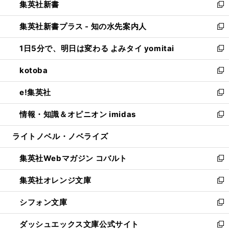
集英社新書
く
で
ィ
い
新
開
ン
ウ
し
集英社新書プラス - 知の水先案内人
く
ド
ィ
い
新
ウ
ン
ウ
し
1日5分で、明日は変わる よみタイ yomitai
で
ド
ィ
い
新
開
ウ
ン
ウ
し
kotoba
く
で
ド
ィ
い
新
開
ウ
ン
ウ
し
e!集英社
く
で
ド
ィ
い
新
開
ウ
ン
ウ
し
情報・知識＆オピニオン imidas
く
で
ド
ィ
い
新
開
ウ
ン
ウ
し
ライトノベル・ノベライズ
く
で
ド
ィ
い
開
ウ
ン
ウ
集英社Webマガジン コバルト
く
で
ド
ィ
新
開
ウ
ン
し
集英社オレンジ文庫
く
で
ド
い
新
開
ウ
ウ
し
シフォン文庫
く
で
ィ
い
新
開
ン
ウ
し
ダッシュエックス文庫公式サイト
く
ド
ィ
い
新