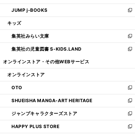
ウ
ン
ウ
し
JUMP j-BOOKS
で
ド
ィ
い
新
開
ウ
ン
ウ
し
キッズ
く
で
ド
ィ
い
開
ウ
ン
ウ
集英社みらい文庫
く
で
ド
ィ
新
開
ウ
ン
し
集英社の児童図書 S-KIDS.LAND
く
で
ド
い
新
開
ウ
ウ
し
オンラインストア・
その他WEBサービス
く
で
ィ
い
開
ン
ウ
オンラインストア
く
ド
ィ
ウ
ン
OTO
で
ド
新
開
ウ
し
SHUEISHA MANGA-ART HERITAGE
く
で
い
新
開
ウ
し
ジャンプキャラクターズストア
く
ィ
い
新
ン
ウ
し
HAPPY PLUS STORE
ド
ィ
い
新
ウ
ン
ウ
し