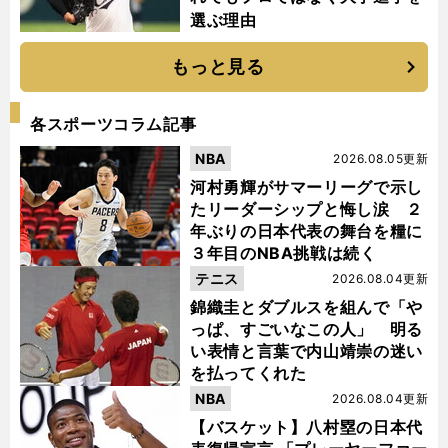
選ぶ理由
もっと見る
各スポーツコラム記事
NBA
2026.08.05更新
河村勇輝がサマーリーグで示し
たリーダーシップと悔し涙 ２
年ぶりの日本代表の舞台を糧に
３年目のNBA挑戦は続く
テニス
2026.08.04更新
錦織圭とダブルスを組んで「や
っぱ、すごいなこの人」 明る
い表情と言葉で内山靖崇の迷い
を払ってくれた
NBA
2026.08.04更新
【バスケット】八村塁の日本代