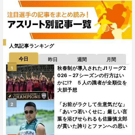
人気記事ランキング
今日
昨日
週間
月間
秋春制が導入されたJ1リーグ2
1
026－27シーズンの行方はい
かに!? ５人の識者が全順位を
大胆予想
「お前がラクして生意気だな」
2
「あいつ若いくせに」厳しい言
葉を浴びせられるも佐藤慎太郎
が貫いた誇りとファンへの思い