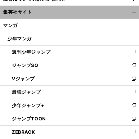
ウ
集英社サイト
ィ
開
ン
く/
マンガ
ド
閉
ウ
じ
少年マンガ
で
る
開
週刊少年ジャンプ
く
新
し
ジャンプSQ
い
新
ウ
し
Vジャンプ
ィ
い
新
ン
ウ
し
最強ジャンプ
ド
ィ
い
新
ウ
ン
ウ
し
少年ジャンプ+
で
ド
ィ
い
新
開
ウ
ン
ウ
し
ジャンプTOON
く
で
ド
ィ
い
新
開
ウ
ン
ウ
し
ZEBRACK
く
で
ド
ィ
い
新
開
ウ