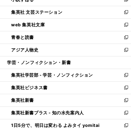
い
新
開
ウ
し
集英社 文芸ステーション
く
ィ
い
新
ン
ウ
し
web 集英社文庫
ド
ィ
い
新
ウ
ン
ウ
し
青春と読書
で
ド
ィ
い
新
開
ウ
ン
ウ
し
アジア人物史
く
で
ド
ィ
い
新
開
ウ
ン
ウ
し
学芸・ノンフィクション・新書
く
で
ド
ィ
い
開
ウ
ン
ウ
集英社学芸部 - 学芸・ノンフィクション
く
で
ド
ィ
新
開
ウ
ン
し
集英社ビジネス書
く
で
ド
い
新
開
ウ
ウ
し
集英社新書
く
で
ィ
い
新
開
ン
ウ
し
集英社新書プラス - 知の水先案内人
く
ド
ィ
い
新
ウ
ン
ウ
し
1日5分で、明日は変わる よみタイ yomitai
で
ド
ィ
い
新