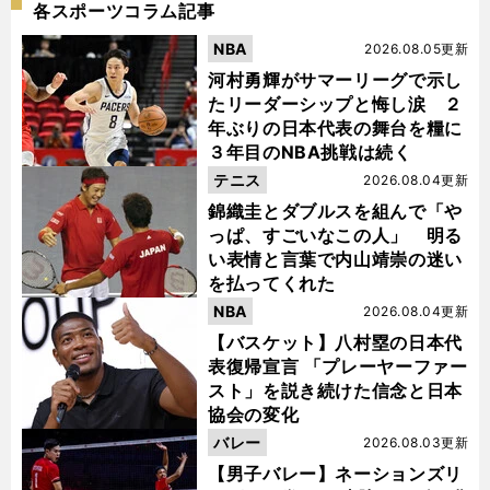
各スポーツコラム記事
NBA
2026.08.05更新
河村勇輝がサマーリーグで示し
たリーダーシップと悔し涙 ２
年ぶりの日本代表の舞台を糧に
３年目のNBA挑戦は続く
テニス
2026.08.04更新
錦織圭とダブルスを組んで「や
っぱ、すごいなこの人」 明る
い表情と言葉で内山靖崇の迷い
を払ってくれた
NBA
2026.08.04更新
【バスケット】八村塁の日本代
表復帰宣言 「プレーヤーファー
スト」を説き続けた信念と日本
協会の変化
バレー
2026.08.03更新
【男子バレー】ネーションズリ