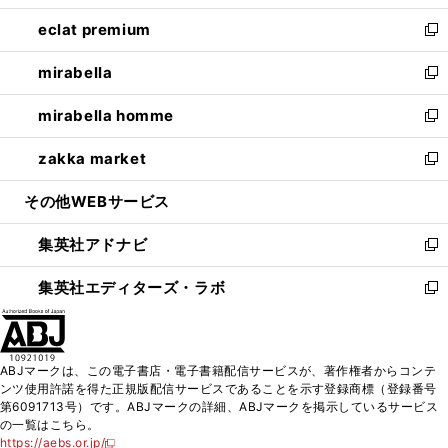
開
ウ
ン
ウ
し
eclat premium
く
で
ド
ィ
い
新
開
ウ
ン
ウ
し
mirabella
く
で
ド
ィ
い
新
開
ウ
ン
ウ
し
mirabella homme
く
で
ド
ィ
い
新
開
ウ
ン
ウ
し
zakka market
く
で
ド
ィ
い
新
開
ウ
ン
ウ
し
その他WEBサービス
く
で
ド
ィ
い
開
ウ
ン
ウ
集英社アドナビ
く
で
ド
ィ
新
開
ウ
ン
し
集英社エディターズ・ラボ
く
で
ド
い
新
開
ウ
ウ
し
く
で
ィ
い
開
ン
ウ
ABJマークは、この電子書店・電子書籍配信サービスが、著作権者からコンテ
く
ド
ィ
ンツ使用許諾を得た正規版配信サービスであることを示す登録商標（登録番号
ウ
ン
第6091713号）です。ABJマークの詳細、ABJマークを掲示しているサービス
で
ド
の一覧はこちら。
開
ウ
https://aebs.or.jp/
新