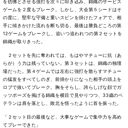
を彷彿とさせる強打を次々に叩き込み、錦織のサービス
ゲームを２度もブレーク。しかし、大会第５シードはそ
の度に、堅牢な守備と重いスピンを掛けたフォアで、相
手に傾きかけた流れを断ち切る。最後は勝負どころの第
12ゲームをブレークし、追いつ追われつの第２セットを
錦織が取りきった。
２セットを先に奪われては、もはやマチューに抗（あ
らが）う力は残っていない。第３セットは、錦織の独壇
場だった。第４ゲームでは左右に強打を散らすマチュー
の猛攻をすべてしのぎ、前掛かりになった相手の頭上を
ロブで抜いてブレーク。胸をそらし、誇らしげな顔でガ
ッツポーズを掲げる錦織を横目で見やりつつ、33歳のベ
テランは肩を落とし、敗北を悟ったように首を振った。
「２セット目の最後など、大事なゲームで集中力を高め
てプレーできた」