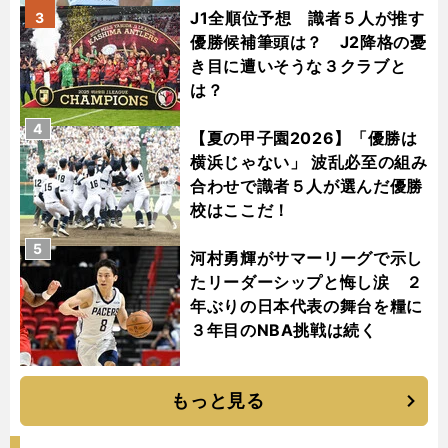
J1全順位予想 識者５人が推す
3
優勝候補筆頭は？ J2降格の憂
き目に遭いそうな３クラブと
は？
4
【夏の甲子園2026】「優勝は
横浜じゃない」 波乱必至の組み
合わせで識者５人が選んだ優勝
校はここだ！
5
河村勇輝がサマーリーグで示し
たリーダーシップと悔し涙 ２
年ぶりの日本代表の舞台を糧に
３年目のNBA挑戦は続く
もっと見る