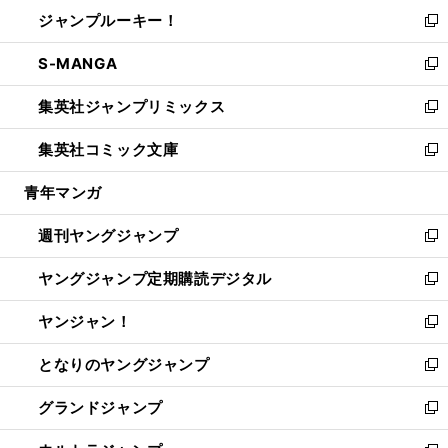
ン
ウ
し
ジャンプルーキー！
く
で
ド
ィ
い
新
開
ウ
ン
ウ
し
S-MANGA
く
で
ド
ィ
い
新
開
ウ
ン
ウ
し
集英社ジャンプリミックス
く
で
ド
ィ
い
新
開
ウ
ン
ウ
し
集英社コミック文庫
く
で
ド
ィ
い
新
開
ウ
ン
ウ
し
青年マンガ
く
で
ド
ィ
い
開
ウ
ン
ウ
週刊ヤングジャンプ
く
で
ド
ィ
新
開
ウ
ン
し
ヤングジャンプ定期購読デジタル
く
で
ド
い
新
開
ウ
ウ
し
ヤンジャン！
く
で
ィ
い
新
開
ン
ウ
し
となりのヤングジャンプ
く
ド
ィ
い
新
ウ
ン
ウ
し
グランドジャンプ
で
ド
ィ
い
新
開
ウ
ン
ウ
し