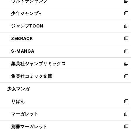
ウルトラジャンプ
く
で
ド
ィ
い
新
開
ウ
ン
ウ
し
少年ジャンプ+
く
で
ド
ィ
い
新
開
ウ
ン
ウ
し
ジャンプTOON
く
で
ド
ィ
い
新
開
ウ
ン
ウ
し
ZEBRACK
く
で
ド
ィ
い
新
開
ウ
ン
ウ
し
S-MANGA
く
で
ド
ィ
い
新
開
ウ
ン
ウ
し
集英社ジャンプリミックス
く
で
ド
ィ
い
新
開
ウ
ン
ウ
し
集英社コミック文庫
く
で
ド
ィ
い
新
開
ウ
ン
ウ
し
少女マンガ
く
で
ド
ィ
い
開
ウ
ン
ウ
りぼん
く
で
ド
ィ
新
開
ウ
ン
し
マーガレット
く
で
ド
い
新
開
ウ
ウ
し
別冊マーガレット
く
で
ィ
い
新