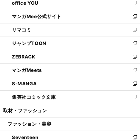
office YOU
く
で
ィ
い
新
開
ン
ウ
し
マンガMee公式サイト
く
ド
ィ
い
新
ウ
ン
ウ
し
リマコミ
で
ド
ィ
い
新
開
ウ
ン
ウ
し
ジャンプTOON
く
で
ド
ィ
い
新
開
ウ
ン
ウ
し
ZEBRACK
く
で
ド
ィ
い
新
開
ウ
ン
ウ
し
マンガMeets
く
で
ド
ィ
い
新
開
ウ
ン
ウ
し
S-MANGA
く
で
ド
ィ
い
新
開
ウ
ン
ウ
し
集英社コミック文庫
く
で
ド
ィ
い
新
開
ウ
ン
ウ
し
取材・ファッション
く
で
ド
ィ
い
開
ウ
ン
ウ
ファッション・美容
く
で
ド
ィ
開
ウ
ン
Seventeen
く
で
ド
新