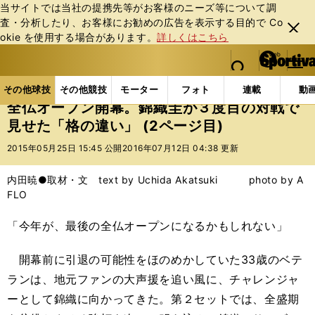
当サイトでは当社の提携先等がお客様のニーズ等について調
査・分析したり、お客様にお勧めの広告を表⽰する⽬的で Co
閉じ
okie を使⽤する場合があります。
詳しくはこちら
る
マイペ
web Sportiva (webスポルティーバ)
検索
メニュ
we
ー
その他球技の記事一覧
テニス
全仏オープン開幕。
b
ジ
その他球技
その他競技
モーター
フォト
連載
動
ス
全仏オープン開幕。錦織圭が３度目の対戦で
ポ
見せた「格の違い」 (2ページ目)
ル
テ
2015年05月25日 15:45 公開
2016年07月12日 04:38 更新
ィ
ー
内田暁●取材・文 text by Uchida Akatsuki photo by A
バ
FLO
「今年が、最後の全仏オープンになるかもしれない」
開幕前に引退の可能性をほのめかしていた33歳のベテ
ランは、地元ファンの大声援を追い風に、チャレンジャ
ーとして錦織に向かってきた。第２セットでは、全盛期