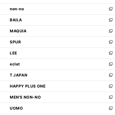
開
ウ
し
non-no
く
で
い
新
開
ウ
し
BAILA
く
ィ
い
新
ン
ウ
し
MAQUIA
ド
ィ
い
新
ウ
ン
ウ
し
SPUR
で
ド
ィ
い
新
開
ウ
ン
ウ
し
LEE
く
で
ド
ィ
い
新
開
ウ
ン
ウ
し
eclat
く
で
ド
ィ
い
新
開
ウ
ン
ウ
し
T JAPAN
く
で
ド
ィ
い
新
開
ウ
ン
ウ
し
HAPPY PLUS ONE
く
で
ド
ィ
い
新
開
ウ
ン
ウ
し
MEN'S NON-NO
く
で
ド
ィ
い
新
開
ウ
ン
ウ
し
UOMO
く
で
ド
ィ
い
新
開
ウ
ン
ウ
し