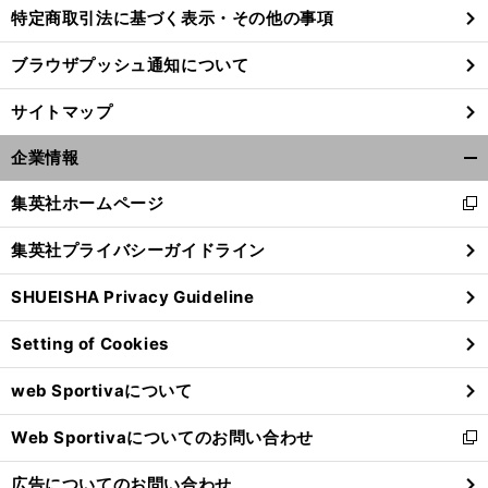
特定商取引法に基づく表示・その他の事項
ブラウザプッシュ通知について
サイトマップ
企業情報
開
く/
集英社ホームページ
新
閉
し
じ
集英社プライバシーガイドライン
い
る
ウ
SHUEISHA Privacy Guideline
ィ
前
ン
へ
Setting of Cookies
ド
ウ
web Sportivaについて
で
開
Web Sportivaについてのお問い合わせ
く
新
し
広告についてのお問い合わせ
い