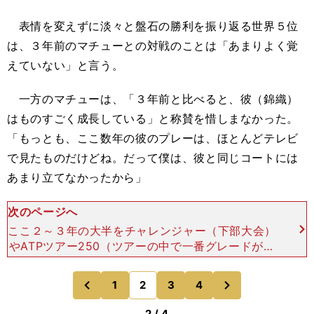
表情を変えずに淡々と盤石の勝利を振り返る世界５位
は、３年前のマチューとの対戦のことは「あまりよく覚
えていない」と言う。
一方のマチューは、「３年前と比べると、彼（錦織）
はものすごく成長している」と称賛を惜しまなかった。
「もっとも、ここ数年の彼のプレーは、ほとんどテレビ
で見たものだけどね。だって僕は、彼と同じコートには
あまり立てなかったから」
次のページへ
ここ２～３年の大半をチャレンジャー（下部大会）
やATPツアー250（ツアーの中で一番グレードが下
の大会）で過ごしてきたマチューは、そう言って自
嘲ぎみな笑みを浮かべた。 月日は誰にも等しく流
次
1
2
3
4
のページへ
のページへ
れるが、
前
2 / 4