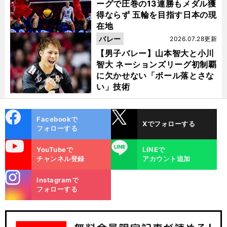
ーグで圧巻の13連勝もメダル獲
得ならず 五輪を目指す日本の現
在地
バレー
2026.07.28更新
【男子バレー】山本智大と小川
智大 ネーションズリーグ初制覇
に欠かせない「ボール落とさな
い」技術
cebo
X
Facebookで
Xでフォローする
ok
フォローする
uTube
LINE
YouTubeで
LINEで
チャンネル登録
アカウント追加
stagra
Instagramで
m
フォローする