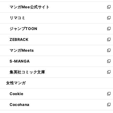
開
ン
ウ
し
マンガMee公式サイト
く
ド
ィ
い
新
ウ
ン
ウ
し
リマコミ
で
ド
ィ
い
新
開
ウ
ン
ウ
し
ジャンプTOON
く
で
ド
ィ
い
新
開
ウ
ン
ウ
し
ZEBRACK
く
で
ド
ィ
い
新
開
ウ
ン
ウ
し
マンガMeets
く
で
ド
ィ
い
新
開
ウ
ン
ウ
し
S-MANGA
く
で
ド
ィ
い
新
開
ウ
ン
ウ
し
集英社コミック文庫
く
で
ド
ィ
い
新
開
ウ
ン
ウ
し
女性マンガ
く
で
ド
ィ
い
開
ウ
ン
ウ
Cookie
く
で
ド
ィ
新
開
ウ
ン
し
Cocohana
く
で
ド
い
新
開
ウ
ウ
し