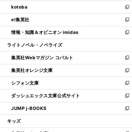
開
ウ
ン
ウ
し
kotoba
く
で
ド
ィ
い
新
開
ウ
ン
ウ
し
e!集英社
く
で
ド
ィ
い
新
開
ウ
ン
ウ
し
情報・知識＆オピニオン imidas
く
で
ド
ィ
い
新
開
ウ
ン
ウ
し
ライトノベル・ノベライズ
く
で
ド
ィ
い
開
ウ
ン
ウ
集英社Webマガジン コバルト
く
で
ド
ィ
新
開
ウ
ン
し
集英社オレンジ文庫
く
で
ド
い
新
開
ウ
ウ
し
シフォン文庫
く
で
ィ
い
新
開
ン
ウ
し
ダッシュエックス文庫公式サイト
く
ド
ィ
い
新
ウ
ン
ウ
し
JUMP j-BOOKS
で
ド
ィ
い
新
開
ウ
ン
ウ
し
キッズ
く
で
ド
ィ
い
開
ウ
ン
ウ