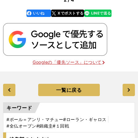
いいね
Xでポストする
LINEで送る
line
faceboo
x
k
Googleの「優先ソース」について
一覧に戻る
キーワード
#ポール＝アンリ・マチュー
#ローラン・ギャロス
#全仏オープン
#錦織圭
#１回戦