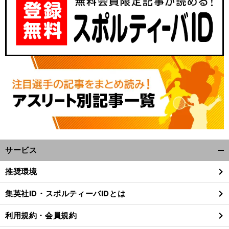
サービス
開
く/
推奨環境
閉
じ
集英社ID・スポルティーバIDとは
る
利用規約・会員規約