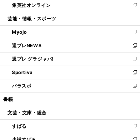
集英社オンライン
く
で
ド
ィ
い
新
開
ウ
ン
ウ
し
芸能・情報・スポーツ
く
で
ド
ィ
い
開
ウ
ン
ウ
Myojo
く
で
ド
ィ
新
開
ウ
ン
し
週プレNEWS
く
で
ド
い
新
開
ウ
ウ
し
週プレ グラジャパ!
く
で
ィ
い
新
開
ン
ウ
し
Sportiva
く
ド
ィ
い
新
ウ
ン
ウ
し
パラスポ
で
ド
ィ
い
新
開
ウ
ン
ウ
し
書籍
く
で
ド
ィ
い
開
ウ
ン
ウ
文芸・文庫・総合
く
で
ド
ィ
開
ウ
ン
すばる
く
で
ド
新
開
ウ
し
小説すばる
く
で