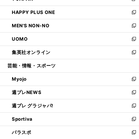
新
開
ウ
ン
ウ
し
HAPPY PLUS ONE
く
で
ド
ィ
い
新
開
ウ
ン
ウ
し
MEN'S NON-NO
く
で
ド
ィ
い
新
開
ウ
ン
ウ
し
UOMO
く
で
ド
ィ
い
新
開
ウ
ン
ウ
し
集英社オンライン
く
で
ド
ィ
い
新
開
ウ
ン
ウ
し
芸能・情報・スポーツ
く
で
ド
ィ
い
開
ウ
ン
ウ
Myojo
く
で
ド
ィ
新
開
ウ
ン
し
週プレNEWS
く
で
ド
い
新
開
ウ
ウ
し
週プレ グラジャパ!
く
で
ィ
い
新
開
ン
ウ
し
Sportiva
く
ド
ィ
い
新
ウ
ン
ウ
し
パラスポ
で
ド
ィ
い
新
開