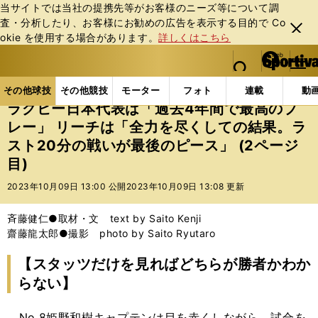
当サイトでは当社の提携先等がお客様のニーズ等について調
査・分析したり、お客様にお勧めの広告を表⽰する⽬的で Co
閉じ
okie を使⽤する場合があります。
詳しくはこちら
る
マイペ
web Sportiva (webスポルティーバ)
検索
メニュ
we
ー
その他球技の記事一覧
ラグビー
ラグビー日本代表は
b
ジ
その他球技
その他競技
モーター
フォト
連載
動
ス
ラグビー日本代表は「過去4年間で最高のプ
ポ
レー」 リーチは「全力を尽くしての結果。ラ
ル
スト20分の戦いが最後のピース」 (2ページ
テ
ィ
目)
ー
2023年10月09日 13:00 公開
2023年10月09日 13:08 更新
バ
斉藤健仁●取材・文 text by Saito Kenji
齋藤龍太郎●撮影 photo by Saito Ryutaro
【スタッツだけを見ればどちらが勝者かわか
らない】
No.8姫野和樹キャプテンは目を赤くしながら、試合を