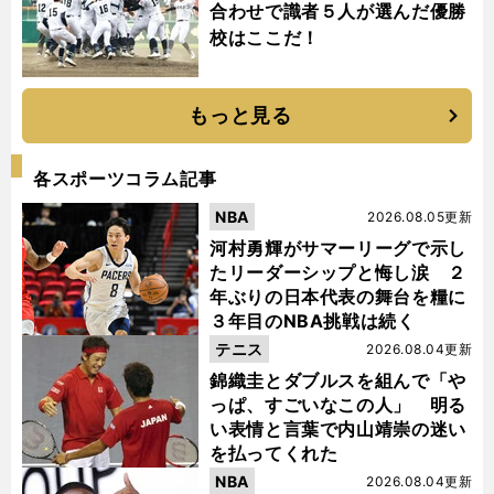
合わせで識者５人が選んだ優勝
校はここだ！
もっと見る
各スポーツコラム記事
NBA
2026.08.05更新
河村勇輝がサマーリーグで示し
たリーダーシップと悔し涙 ２
年ぶりの日本代表の舞台を糧に
３年目のNBA挑戦は続く
テニス
2026.08.04更新
錦織圭とダブルスを組んで「や
っぱ、すごいなこの人」 明る
い表情と言葉で内山靖崇の迷い
を払ってくれた
NBA
2026.08.04更新