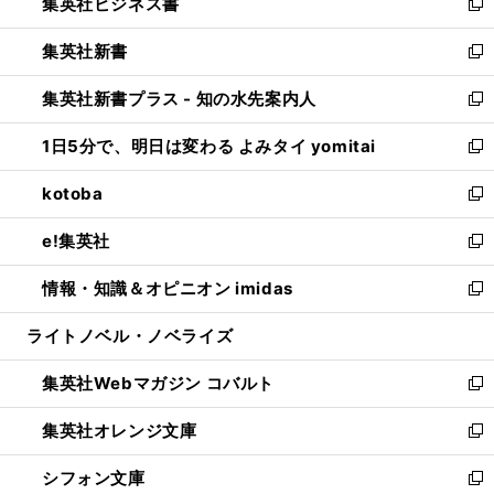
集英社ビジネス書
く
で
ド
い
新
開
ウ
ウ
し
集英社新書
く
で
ィ
い
新
開
ン
ウ
し
集英社新書プラス - 知の水先案内人
く
ド
ィ
い
新
ウ
ン
ウ
し
1日5分で、明日は変わる よみタイ yomitai
で
ド
ィ
い
新
開
ウ
ン
ウ
し
kotoba
く
で
ド
ィ
い
新
開
ウ
ン
ウ
し
e!集英社
く
で
ド
ィ
い
新
開
ウ
ン
ウ
し
情報・知識＆オピニオン imidas
く
で
ド
ィ
い
新
開
ウ
ン
ウ
し
ライトノベル・ノベライズ
く
で
ド
ィ
い
開
ウ
ン
ウ
集英社Webマガジン コバルト
く
で
ド
ィ
新
開
ウ
ン
し
集英社オレンジ文庫
く
で
ド
い
新
開
ウ
ウ
し
シフォン文庫
く
で
ィ
い
新