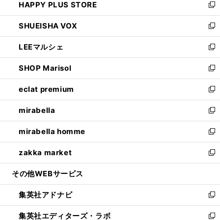
HAPPY PLUS STORE
ド
ィ
い
新
ウ
ン
ウ
し
SHUEISHA VOX
で
ド
ィ
い
新
開
ウ
ン
ウ
し
LEEマルシェ
く
で
ド
ィ
い
新
開
ウ
ン
ウ
し
SHOP Marisol
く
で
ド
ィ
い
新
開
ウ
ン
ウ
し
eclat premium
く
で
ド
ィ
い
新
開
ウ
ン
ウ
し
mirabella
く
で
ド
ィ
い
新
開
ウ
ン
ウ
し
mirabella homme
く
で
ド
ィ
い
新
開
ウ
ン
ウ
し
zakka market
く
で
ド
ィ
い
新
開
ウ
ン
ウ
し
その他WEBサービス
く
で
ド
ィ
い
開
ウ
ン
ウ
集英社アドナビ
く
で
ド
ィ
新
開
ウ
ン
し
集英社エディターズ・ラボ
く
で
ド
い
新