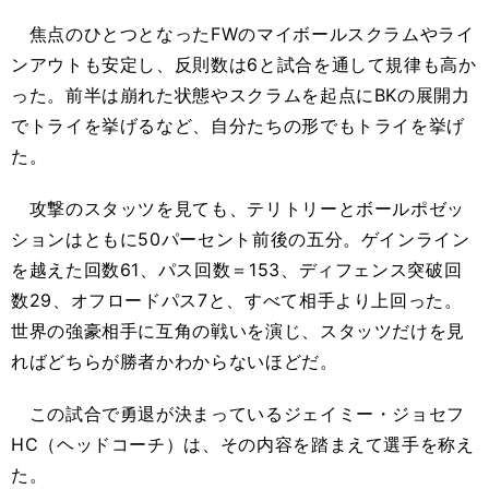
焦点のひとつとなったFWのマイボールスクラムやライ
ンアウトも安定し、反則数は6と試合を通して規律も高か
った。前半は崩れた状態やスクラムを起点にBKの展開力
でトライを挙げるなど、自分たちの形でもトライを挙げ
た。
攻撃のスタッツを見ても、テリトリーとボールポゼッ
ションはともに50パーセント前後の五分。ゲインライン
を越えた回数61、パス回数＝153、ディフェンス突破回
数29、オフロードパス7と、すべて相手より上回った。
世界の強豪相手に互角の戦いを演じ、スタッツだけを見
ればどちらが勝者かわからないほどだ。
この試合で勇退が決まっているジェイミー・ジョセフ
HC（ヘッドコーチ）は、その内容を踏まえて選手を称え
た。