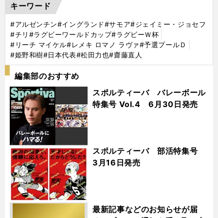
キーワード
#アルゼンチン
#イングランド
#サモア
#ジェイミー・ジョセフ
#チリ
#ラグビーワールドカップ
#ラグビーＷ杯
#リーチ マイケル
#レメキ ロマノ ラヴァ
#予選プールＤ
#姫野和樹
#日本代表
#松田力也
#齋藤直人
編集部のおすすめ
スポルティーバ バレーボール
特集号 Vol.4 6月30日発売
スポルティーバ 部活特集号
3月16日発売
最新記事などのお知らせが届