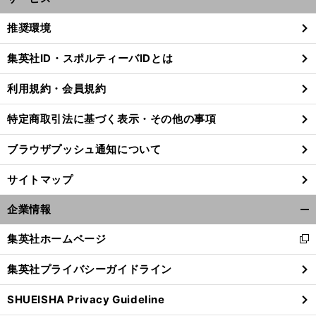
開
く/
推奨環境
閉
じ
集英社ID・スポルティーバIDとは
る
利用規約・会員規約
前
へ
特定商取引法に基づく表示・その他の事項
ブラウザプッシュ通知について
サイトマップ
企業情報
開
く/
集英社ホームページ
新
閉
し
じ
集英社プライバシーガイドライン
い
る
ウ
SHUEISHA Privacy Guideline
ィ
ン