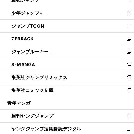
最強ジャンプ
ド
ィ
い
新
ウ
ン
ウ
し
少年ジャンプ+
で
ド
ィ
い
新
開
ウ
ン
ウ
し
ジャンプTOON
く
で
ド
ィ
い
新
開
ウ
ン
ウ
し
ZEBRACK
く
で
ド
ィ
い
新
開
ウ
ン
ウ
し
ジャンプルーキー！
く
で
ド
ィ
い
新
開
ウ
ン
ウ
し
S-MANGA
く
で
ド
ィ
い
新
開
ウ
ン
ウ
し
集英社ジャンプリミックス
く
で
ド
ィ
い
新
開
ウ
ン
ウ
し
集英社コミック文庫
く
で
ド
ィ
い
新
開
ウ
ン
ウ
し
青年マンガ
く
で
ド
ィ
い
開
ウ
ン
ウ
週刊ヤングジャンプ
く
で
ド
ィ
新
開
ウ
ン
し
ヤングジャンプ定期購読デジタル
く
で
ド
い
新