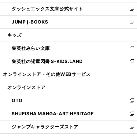
開
ン
ウ
し
ダッシュエックス文庫公式サイト
く
ド
ィ
い
新
ウ
ン
ウ
し
JUMP j-BOOKS
で
ド
ィ
い
新
開
ウ
ン
ウ
し
キッズ
く
で
ド
ィ
い
開
ウ
ン
ウ
集英社みらい文庫
く
で
ド
ィ
新
開
ウ
ン
し
集英社の児童図書 S-KIDS.LAND
く
で
ド
い
新
開
ウ
ウ
し
オンラインストア・
その他WEBサービス
く
で
ィ
い
開
ン
ウ
オンラインストア
く
ド
ィ
ウ
ン
OTO
で
ド
新
開
ウ
し
SHUEISHA MANGA-ART HERITAGE
く
で
い
新
開
ウ
し
ジャンプキャラクターズストア
く
ィ
い
新
ン
ウ
し