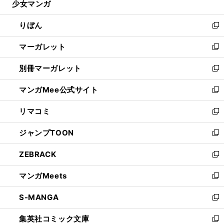
少女マンガ
く
で
ド
ィ
い
開
ウ
ン
ウ
りぼん
く
で
ド
ィ
新
開
ウ
ン
し
マーガレット
く
で
ド
い
新
開
ウ
ウ
し
別冊マーガレット
く
で
ィ
い
新
開
ン
ウ
し
マンガMee公式サイト
く
ド
ィ
い
新
ウ
ン
ウ
し
リマコミ
で
ド
ィ
い
新
開
ウ
ン
ウ
し
ジャンプTOON
く
で
ド
ィ
い
新
開
ウ
ン
ウ
し
ZEBRACK
く
で
ド
ィ
い
新
開
ウ
ン
ウ
し
マンガMeets
く
で
ド
ィ
い
新
開
ウ
ン
ウ
し
S-MANGA
く
で
ド
ィ
い
新
開
ウ
ン
ウ
し
集英社コミック文庫
く
で
ド
ィ
い
新