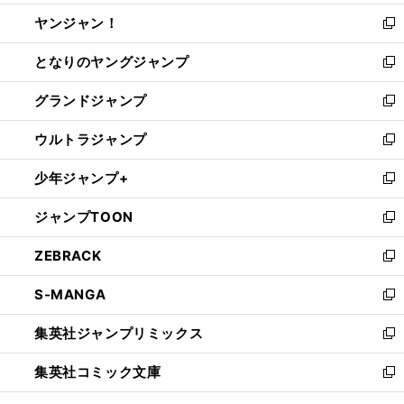
開
ウ
ウ
し
ヤンジャン！
く
で
ィ
い
新
開
ン
ウ
し
となりのヤングジャンプ
く
ド
ィ
い
新
ウ
ン
ウ
し
グランドジャンプ
で
ド
ィ
い
新
開
ウ
ン
ウ
し
ウルトラジャンプ
く
で
ド
ィ
い
新
開
ウ
ン
ウ
し
少年ジャンプ+
く
で
ド
ィ
い
新
開
ウ
ン
ウ
し
ジャンプTOON
く
で
ド
ィ
い
新
開
ウ
ン
ウ
し
ZEBRACK
く
で
ド
ィ
い
新
開
ウ
ン
ウ
し
S-MANGA
く
で
ド
ィ
い
新
開
ウ
ン
ウ
し
集英社ジャンプリミックス
く
で
ド
ィ
い
新
開
ウ
ン
ウ
し
集英社コミック文庫
く
で
ド
ィ
い
新
開
ウ
ン
ウ
し