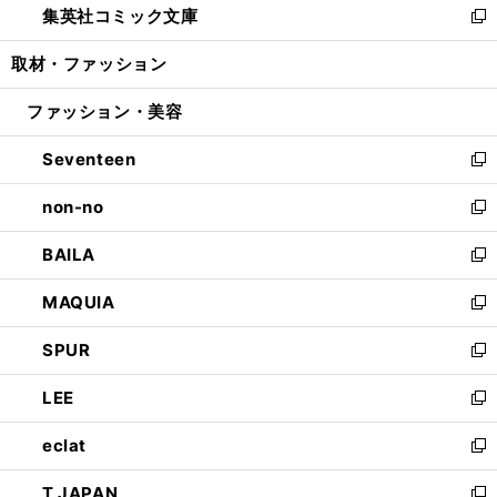
集英社コミック文庫
く
で
ド
ィ
い
新
開
ウ
ン
ウ
し
取材・ファッション
く
で
ド
ィ
い
開
ウ
ン
ウ
ファッション・美容
く
で
ド
ィ
開
ウ
ン
Seventeen
く
で
ド
新
開
ウ
し
non-no
く
で
い
新
開
ウ
し
BAILA
く
ィ
い
新
ン
ウ
し
MAQUIA
ド
ィ
い
新
ウ
ン
ウ
し
SPUR
で
ド
ィ
い
新
開
ウ
ン
ウ
し
LEE
く
で
ド
ィ
い
新
開
ウ
ン
ウ
し
eclat
く
で
ド
ィ
い
新
開
ウ
ン
ウ
し
T JAPAN
く
で
ド
ィ
い