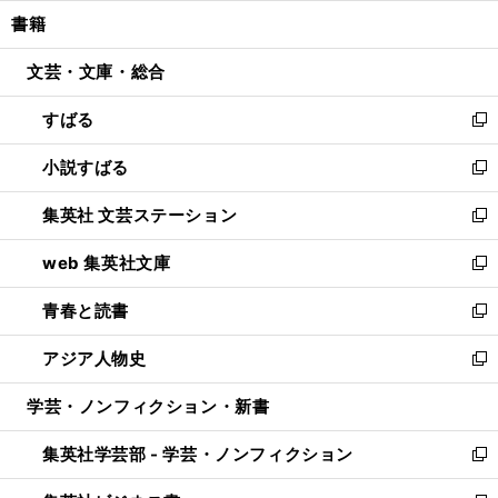
ウ
ン
ウ
し
書籍
く
で
ド
ィ
い
開
ウ
ン
ウ
文芸・文庫・総合
く
で
ド
ィ
開
ウ
ン
すばる
く
で
ド
新
開
ウ
し
小説すばる
く
で
い
新
開
ウ
し
集英社 文芸ステーション
く
ィ
い
新
ン
ウ
し
web 集英社文庫
ド
ィ
い
新
ウ
ン
ウ
し
青春と読書
で
ド
ィ
い
新
開
ウ
ン
ウ
し
アジア人物史
く
で
ド
ィ
い
新
開
ウ
ン
ウ
し
学芸・ノンフィクション・新書
く
で
ド
ィ
い
開
ウ
ン
ウ
集英社学芸部 - 学芸・ノンフィクション
く
で
ド
ィ
新
開
ウ
ン
し