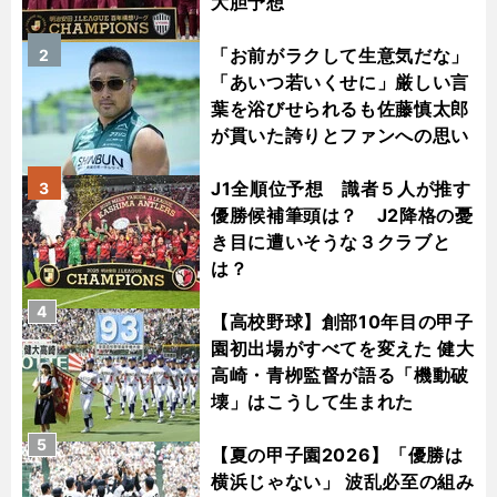
大胆予想
「お前がラクして生意気だな」
2
「あいつ若いくせに」厳しい言
葉を浴びせられるも佐藤慎太郎
が貫いた誇りとファンへの思い
J1全順位予想 識者５人が推す
3
優勝候補筆頭は？ J2降格の憂
き目に遭いそうな３クラブと
は？
4
【高校野球】創部10年目の甲子
園初出場がすべてを変えた 健大
高崎・青栁監督が語る「機動破
壊」はこうして生まれた
5
【夏の甲子園2026】「優勝は
横浜じゃない」 波乱必至の組み