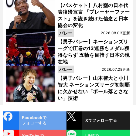
【バスケット】八村塁の日本代
表復帰宣言 「プレーヤーファー
スト」を説き続けた信念と日本
協会の変化
バレー
2026.08.03更新
【男子バレー】ネーションズリ
ーグで圧巻の13連勝もメダル獲
得ならず 五輪を目指す日本の現
在地
バレー
2026.07.28更新
【男子バレー】山本智大と小川
智大 ネーションズリーグ初制覇
に欠かせない「ボール落とさな
い」技術
cebo
X
Facebookで
Xでフォローする
ok
フォローする
uTube
LINE
YouTubeで
LINEで