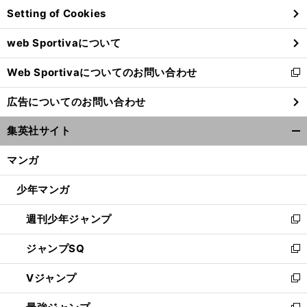
Setting of Cookies
ド
ウ
web Sportivaについて
で
開
Web Sportivaについてのお問い合わせ
く
新
し
広告についてのお問い合わせ
い
ウ
集英社サイト
ィ
開
ン
く/
マンガ
ド
閉
ウ
じ
少年マンガ
で
る
開
週刊少年ジャンプ
く
新
し
ジャンプSQ
い
新
ウ
し
Vジャンプ
ィ
い
新
ン
ウ
し