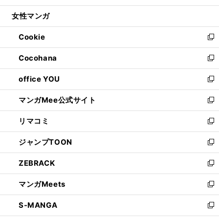
開
ウ
ン
ウ
し
女性マンガ
く
で
ド
ィ
い
開
ウ
ン
ウ
Cookie
く
で
ド
ィ
新
開
ウ
ン
し
Cocohana
く
で
ド
い
新
開
ウ
ウ
し
office YOU
く
で
ィ
い
新
開
ン
ウ
し
マンガMee公式サイト
く
ド
ィ
い
新
ウ
ン
ウ
し
リマコミ
で
ド
ィ
い
新
開
ウ
ン
ウ
し
ジャンプTOON
く
で
ド
ィ
い
新
開
ウ
ン
ウ
し
ZEBRACK
く
で
ド
ィ
い
新
開
ウ
ン
ウ
し
マンガMeets
く
で
ド
ィ
い
新
開
ウ
ン
ウ
し
S-MANGA
く
で
ド
ィ
い
新
開
ウ
ン
ウ
し