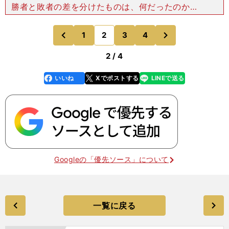
勝者と敗者の差を分けたものは、何だったのか─
─。 ジョセフHCが「ソフトな場面があった」と
振り返ったように、前半2分はセットプレーからの
次
1
2
3
4
のページへ
のページへ
タックルミスで
前
2 / 4
いいね
Xでポストする
LINEで送る
line
faceboo
x
k
Googleの「優先ソース」について
一覧に戻る