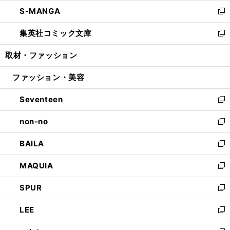
ウ
ン
ウ
し
S-MANGA
く
で
ド
ィ
い
新
開
ウ
ン
ウ
し
集英社コミック文庫
く
で
ド
ィ
い
新
開
ウ
ン
ウ
し
取材・ファッション
く
で
ド
ィ
い
開
ウ
ン
ウ
ファッション・美容
く
で
ド
ィ
開
ウ
ン
Seventeen
く
で
ド
新
開
ウ
し
non-no
く
で
い
新
開
ウ
し
BAILA
く
ィ
い
新
ン
ウ
し
MAQUIA
ド
ィ
い
新
ウ
ン
ウ
し
SPUR
で
ド
ィ
い
新
開
ウ
ン
ウ
し
LEE
く
で
ド
ィ
い
新
開
ウ
ン
ウ
し