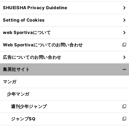
ウ
SHUEISHA Privacy Guideline
ィ
ン
Setting of Cookies
ド
ウ
web Sportivaについて
で
開
Web Sportivaについてのお問い合わせ
く
新
し
広告についてのお問い合わせ
い
ウ
集英社サイト
ィ
開
ン
く/
マンガ
ド
閉
ウ
じ
少年マンガ
で
る
開
週刊少年ジャンプ
く
新
し
ジャンプSQ
い
新
ウ
し