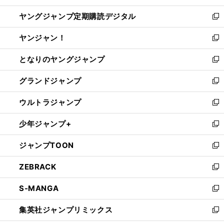
開
ウ
ン
し
ヤングジャンプ定期購読デジタル
く
で
ド
い
新
開
ウ
ウ
し
ヤンジャン！
く
で
ィ
い
新
開
ン
ウ
し
となりのヤングジャンプ
く
ド
ィ
い
新
ウ
ン
ウ
し
グランドジャンプ
で
ド
ィ
い
新
開
ウ
ン
ウ
し
ウルトラジャンプ
く
で
ド
ィ
い
新
開
ウ
ン
ウ
し
少年ジャンプ+
く
で
ド
ィ
い
新
開
ウ
ン
ウ
し
ジャンプTOON
く
で
ド
ィ
い
新
開
ウ
ン
ウ
し
ZEBRACK
く
で
ド
ィ
い
新
開
ウ
ン
ウ
し
S-MANGA
く
で
ド
ィ
い
新
開
ウ
ン
ウ
し
集英社ジャンプリミックス
く
で
ド
ィ
い
新
開
ウ
ン
ウ
し