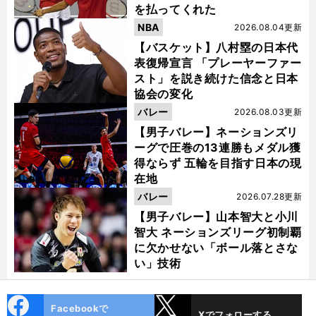
を払ってくれた
NBA
2026.08.04更新
【バスケット】八村塁の日本代
表復帰宣言 「プレーヤーファー
スト」を説き続けた信念と日本
協会の変化
バレー
2026.08.03更新
【男子バレー】ネーションズリ
ーグで圧巻の13連勝もメダル獲
得ならず 五輪を目指す日本の現
在地
バレー
2026.07.28更新
【男子バレー】山本智大と小川
智大 ネーションズリーグ初制覇
に欠かせない「ボール落とさな
い」技術
cebo
X
Facebookで
Xでフォローする