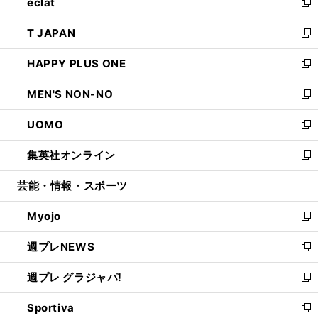
eclat
く
で
ド
ィ
い
新
開
ウ
ン
ウ
し
T JAPAN
く
で
ド
ィ
い
新
開
ウ
ン
ウ
し
HAPPY PLUS ONE
く
で
ド
ィ
い
新
開
ウ
ン
ウ
し
MEN'S NON-NO
く
で
ド
ィ
い
新
開
ウ
ン
ウ
し
UOMO
く
で
ド
ィ
い
新
開
ウ
ン
ウ
し
集英社オンライン
く
で
ド
ィ
い
新
開
ウ
ン
ウ
し
芸能・情報・スポーツ
く
で
ド
ィ
い
開
ウ
ン
ウ
Myojo
く
で
ド
ィ
新
開
ウ
ン
し
週プレNEWS
く
で
ド
い
新
開
ウ
ウ
し
週プレ グラジャパ!
く
で
ィ
い
新
開
ン
ウ
し
Sportiva
く
ド
ィ
い
新