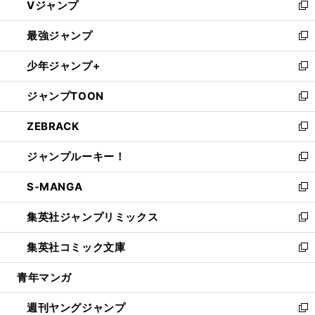
Vジャンプ
ィ
い
新
ン
ウ
し
最強ジャンプ
ド
ィ
い
新
ウ
ン
ウ
し
少年ジャンプ+
で
ド
ィ
い
新
開
ウ
ン
ウ
し
ジャンプTOON
く
で
ド
ィ
い
新
開
ウ
ン
ウ
し
ZEBRACK
く
で
ド
ィ
い
新
開
ウ
ン
ウ
し
ジャンプルーキー！
く
で
ド
ィ
い
新
開
ウ
ン
ウ
し
S-MANGA
く
で
ド
ィ
い
新
開
ウ
ン
ウ
し
集英社ジャンプリミックス
く
で
ド
ィ
い
新
開
ウ
ン
ウ
し
集英社コミック文庫
く
で
ド
ィ
い
新
開
ウ
ン
ウ
し
青年マンガ
く
で
ド
ィ
い
開
ウ
ン
ウ
週刊ヤングジャンプ
く
で
ド
ィ
新