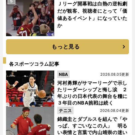
5
Ｊリーグ開幕戦は白熱の逆転劇
だが観客、視聴者にとって「価
値あるイベント」になっていた
か
もっと見る
各スポーツコラム記事
NBA
2026.08.05更新
河村勇輝がサマーリーグで示し
たリーダーシップと悔し涙 ２
年ぶりの日本代表の舞台を糧に
３年目のNBA挑戦は続く
テニス
2026.08.04更新
錦織圭とダブルスを組んで「や
っぱ、すごいなこの人」 明る
い表情と言葉で内山靖崇の迷い