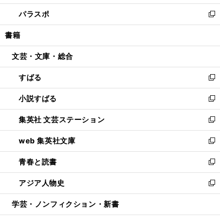
ウ
ン
ウ
し
パラスポ
で
ド
ィ
い
新
開
ウ
ン
ウ
し
書籍
く
で
ド
ィ
い
開
ウ
ン
ウ
文芸・文庫・総合
く
で
ド
ィ
開
ウ
ン
すばる
く
で
ド
新
開
ウ
し
小説すばる
く
で
い
新
開
ウ
し
集英社 文芸ステーション
く
ィ
い
新
ン
ウ
し
web 集英社文庫
ド
ィ
い
新
ウ
ン
ウ
し
青春と読書
で
ド
ィ
い
新
開
ウ
ン
ウ
し
アジア人物史
く
で
ド
ィ
い
新
開
ウ
ン
ウ
し
学芸・ノンフィクション・新書
く
で
ド
ィ
い
開
ウ
ン
ウ