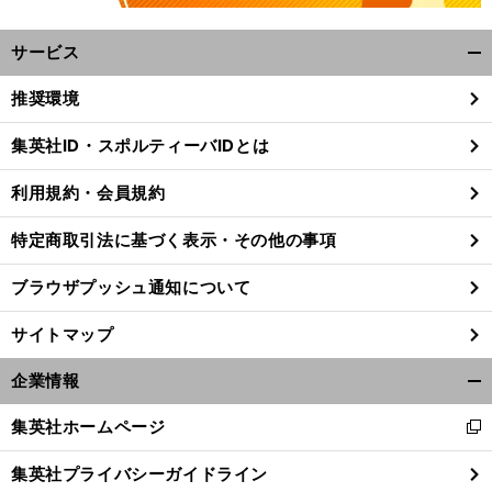
サービス
開
く/
推奨環境
閉
じ
集英社ID・スポルティーバIDとは
る
利用規約・会員規約
特定商取引法に基づく表示・その他の事項
ブラウザプッシュ通知について
サイトマップ
企業情報
開
く/
集英社ホームページ
新
閉
し
じ
集英社プライバシーガイドライン
い
る