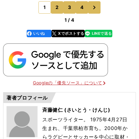
るプレーで目立っています。どのような心がけで試
次
1
2
3
4
のページへ
合に臨ん
1 / 4
いいね
Xでポストする
LINEで送る
line
faceboo
x
k
Googleの「優先ソース」について
著者プロフィール
斉藤健仁 (さいとう・けんじ)
スポーツライター。 1975年4月27日
生まれ、千葉県柏市育ち。2000年か
らラグビーとサッカーを中心に取材・