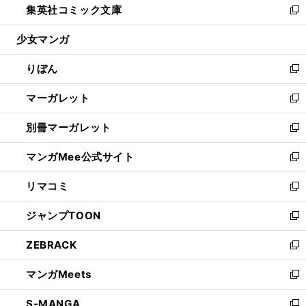
集英社コミック文庫
く
で
ド
ィ
い
新
開
ウ
ン
ウ
し
少女マンガ
く
で
ド
ィ
い
開
ウ
ン
ウ
りぼん
く
で
ド
ィ
新
開
ウ
ン
し
マーガレット
く
で
ド
い
新
開
ウ
ウ
し
別冊マーガレット
く
で
ィ
い
新
開
ン
ウ
し
マンガMee公式サイト
く
ド
ィ
い
新
ウ
ン
ウ
し
リマコミ
で
ド
ィ
い
新
開
ウ
ン
ウ
し
ジャンプTOON
く
で
ド
ィ
い
新
開
ウ
ン
ウ
し
ZEBRACK
く
で
ド
ィ
い
新
開
ウ
ン
ウ
し
マンガMeets
く
で
ド
ィ
い
新
開
ウ
ン
ウ
し
S-MANGA
く
で
ド
ィ
い