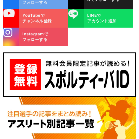
ok
フォローする
uTube
LINE
YouTubeで
LINEで
チャンネル登録
アカウント追加
stagra
Instagramで
m
フォローする
」
、
前
へ