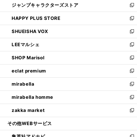
ジャンプキャラクターズストア
く
ィ
い
新
ン
ウ
し
HAPPY PLUS STORE
ド
ィ
い
新
ウ
ン
ウ
し
SHUEISHA VOX
で
ド
ィ
い
新
開
ウ
ン
ウ
し
LEEマルシェ
く
で
ド
ィ
い
新
開
ウ
ン
ウ
し
SHOP Marisol
く
で
ド
ィ
い
新
開
ウ
ン
ウ
し
eclat premium
く
で
ド
ィ
い
新
開
ウ
ン
ウ
し
mirabella
く
で
ド
ィ
い
新
開
ウ
ン
ウ
し
mirabella homme
く
で
ド
ィ
い
新
開
ウ
ン
ウ
し
zakka market
く
で
ド
ィ
い
新
開
ウ
ン
ウ
し
その他WEBサービス
く
で
ド
ィ
い
開
ウ
ン
ウ
集英社アドナビ
く
で
ド