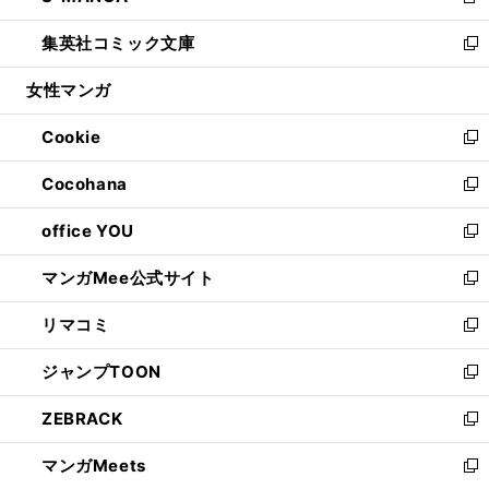
新
開
ウ
ン
ウ
し
集英社コミック文庫
く
で
ド
ィ
い
新
開
ウ
ン
ウ
し
女性マンガ
く
で
ド
ィ
い
開
ウ
ン
ウ
Cookie
く
で
ド
ィ
新
開
ウ
ン
し
Cocohana
く
で
ド
い
新
開
ウ
ウ
し
office YOU
く
で
ィ
い
新
開
ン
ウ
し
マンガMee公式サイト
く
ド
ィ
い
新
ウ
ン
ウ
し
リマコミ
で
ド
ィ
い
新
開
ウ
ン
ウ
し
ジャンプTOON
く
で
ド
ィ
い
新
開
ウ
ン
ウ
し
ZEBRACK
く
で
ド
ィ
い
新
開
ウ
ン
ウ
し
マンガMeets
く
で
ド
ィ
い
新
開