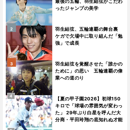
最後の五輪、羽生結弦がこだわ
ったジャンプの美学
羽生結弦、五輪連覇の舞台裏
2
ケガで欠場中に取り組んだ「勉
強」で成長
羽生結弦を覚醒させた「誰かの
3
ために」の思い 五輪連覇の偉
業への道のり
4
【夏の甲子園2026】初球150
キロで「球場の雰囲気が変わっ
た」 29年ぶり白星を呼んだ大
分商・平田玲翔の底知れぬ才能