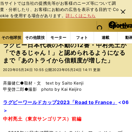
当サイトでは当社の提携先等がお客様のニーズ等について調
査・分析したり、お客様にお勧めの広告を表⽰する⽬的で Co
閉じ
okie を使⽤する場合があります。
詳しくはこちら
る
マイペ
web Sportiva (webスポルティーバ)
検索
メニュ
we
ー
その他球技の記事一覧
ラグビー
ラグビー日本代表
b
ジ
その他球技
その他競技
モーター
フォト
連載
動
ス
ラグビー日本代表の不動の12番・中村亮土が
ポ
「できるじゃん！」と認められるようになる
ル
まで「あのトライから信頼度が増した」
テ
ィ
2023年05月24日 10:55 公開
2023年05月24日 14:11 更新
ー
バ
斉藤健仁●取材・文 text by Saito Kenji
甲斐啓二郎●撮影 photo by Kai Keijiro
ラグビーワールドカップ2023「Road to France」
＜06
＞
中村亮土（東京サンゴリアス）前編