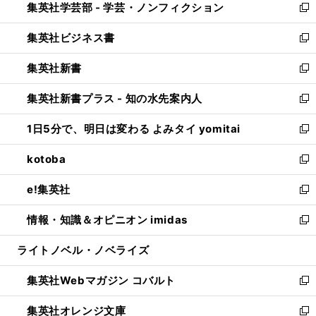
集英社学芸部 - 学芸・ノンフィクション
く
で
ド
ィ
新
開
ウ
ン
し
集英社ビジネス書
く
で
ド
い
新
開
ウ
ウ
し
集英社新書
く
で
ィ
い
新
開
ン
ウ
し
集英社新書プラス - 知の水先案内人
く
ド
ィ
い
新
ウ
ン
ウ
し
1日5分で、明日は変わる よみタイ yomitai
で
ド
ィ
い
新
開
ウ
ン
ウ
し
kotoba
く
で
ド
ィ
い
新
開
ウ
ン
ウ
し
e!集英社
く
で
ド
ィ
い
新
開
ウ
ン
ウ
し
情報・知識＆オピニオン imidas
く
で
ド
ィ
い
新
開
ウ
ン
ウ
し
ライトノベル・ノベライズ
く
で
ド
ィ
い
開
ウ
ン
ウ
集英社Webマガジン コバルト
く
で
ド
ィ
新
開
ウ
ン
し
集英社オレンジ文庫
く
で
ド
い
新