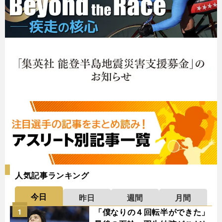
人気記事ランキング
今日
昨日
週間
月間
「僕なりの４回転半ができた」
1