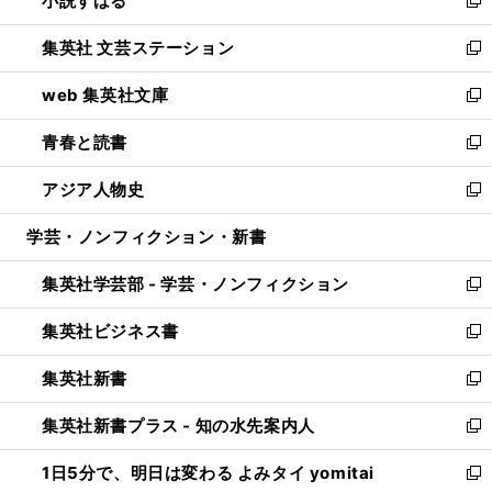
小説すばる
で
い
新
開
ウ
し
集英社 文芸ステーション
く
ィ
い
新
ン
ウ
し
web 集英社文庫
ド
ィ
い
新
ウ
ン
ウ
し
青春と読書
で
ド
ィ
い
新
開
ウ
ン
ウ
し
アジア人物史
く
で
ド
ィ
い
新
開
ウ
ン
ウ
し
学芸・ノンフィクション・新書
く
で
ド
ィ
い
開
ウ
ン
ウ
集英社学芸部 - 学芸・ノンフィクション
く
で
ド
ィ
新
開
ウ
ン
し
集英社ビジネス書
く
で
ド
い
新
開
ウ
ウ
し
集英社新書
く
で
ィ
い
新
開
ン
ウ
し
集英社新書プラス - 知の水先案内人
く
ド
ィ
い
新
ウ
ン
ウ
し
1日5分で、明日は変わる よみタイ yomitai
で
ド
ィ
い
新