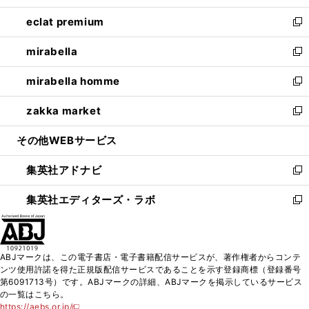
開
ウ
ン
ウ
し
eclat premium
く
で
ド
ィ
い
新
開
ウ
ン
ウ
し
mirabella
く
で
ド
ィ
い
新
開
ウ
ン
ウ
し
mirabella homme
く
で
ド
ィ
い
新
開
ウ
ン
ウ
し
zakka market
く
で
ド
ィ
い
新
開
ウ
ン
ウ
し
その他WEBサービス
く
で
ド
ィ
い
開
ウ
ン
ウ
集英社アドナビ
く
で
ド
ィ
新
開
ウ
ン
し
集英社エディターズ・ラボ
く
で
ド
い
新
開
ウ
ウ
し
く
で
ィ
い
開
ン
ウ
ABJマークは、この電子書店・電子書籍配信サービスが、著作権者からコンテ
く
ド
ィ
ンツ使用許諾を得た正規版配信サービスであることを示す登録商標（登録番号
ウ
ン
第6091713号）です。ABJマークの詳細、ABJマークを掲示しているサービス
で
ド
の一覧はこちら。
開
ウ
https://aebs.or.jp/