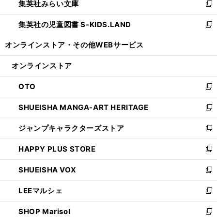
集英社みらい文庫
く
で
ド
ィ
新
開
ウ
ン
し
集英社の児童図書 S-KIDS.LAND
く
で
ド
い
新
開
ウ
ウ
し
オンラインストア・
その他WEBサービス
く
で
ィ
い
開
ン
ウ
オンラインストア
く
ド
ィ
ウ
ン
OTO
で
ド
新
開
ウ
し
SHUEISHA MANGA-ART HERITAGE
く
で
い
新
開
ウ
し
ジャンプキャラクターズストア
く
ィ
い
新
ン
ウ
し
HAPPY PLUS STORE
ド
ィ
い
新
ウ
ン
ウ
し
SHUEISHA VOX
で
ド
ィ
い
新
開
ウ
ン
ウ
し
LEEマルシェ
く
で
ド
ィ
い
新
開
ウ
ン
ウ
し
SHOP Marisol
く
で
ド
ィ
い
新