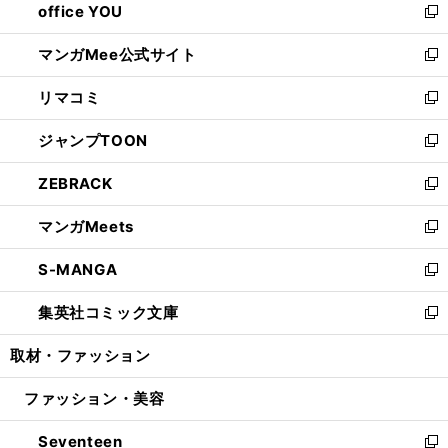
office YOU
く
で
ィ
い
新
開
ン
ウ
し
マンガMee公式サイト
く
ド
ィ
い
新
ウ
ン
ウ
し
リマコミ
で
ド
ィ
い
新
開
ウ
ン
ウ
し
ジャンプTOON
く
で
ド
ィ
い
新
開
ウ
ン
ウ
し
ZEBRACK
く
で
ド
ィ
い
新
開
ウ
ン
ウ
し
マンガMeets
く
で
ド
ィ
い
新
開
ウ
ン
ウ
し
S-MANGA
く
で
ド
ィ
い
新
開
ウ
ン
ウ
し
集英社コミック文庫
く
で
ド
ィ
い
新
開
ウ
ン
ウ
し
取材・ファッション
く
で
ド
ィ
い
開
ウ
ン
ウ
ファッション・美容
く
で
ド
ィ
開
ウ
ン
Seventeen
く
で
ド
新