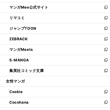
開
ン
ウ
し
マンガMee公式サイト
く
ド
ィ
い
新
ウ
ン
ウ
し
リマコミ
で
ド
ィ
い
新
開
ウ
ン
ウ
し
ジャンプTOON
く
で
ド
ィ
い
新
開
ウ
ン
ウ
し
ZEBRACK
く
で
ド
ィ
い
新
開
ウ
ン
ウ
し
マンガMeets
く
で
ド
ィ
い
新
開
ウ
ン
ウ
し
S-MANGA
く
で
ド
ィ
い
新
開
ウ
ン
ウ
し
集英社コミック文庫
く
で
ド
ィ
い
新
開
ウ
ン
ウ
し
女性マンガ
く
で
ド
ィ
い
開
ウ
ン
ウ
Cookie
く
で
ド
ィ
新
開
ウ
ン
し
Cocohana
く
で
ド
い
新
開
ウ
ウ
し