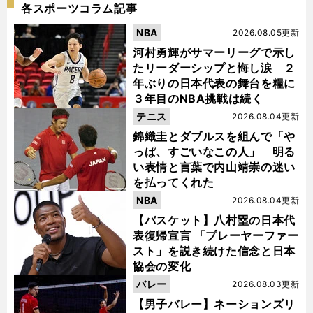
各スポーツコラム記事
NBA
2026.08.05更新
河村勇輝がサマーリーグで示し
たリーダーシップと悔し涙 ２
年ぶりの日本代表の舞台を糧に
３年目のNBA挑戦は続く
テニス
2026.08.04更新
錦織圭とダブルスを組んで「や
っぱ、すごいなこの人」 明る
い表情と言葉で内山靖崇の迷い
を払ってくれた
NBA
2026.08.04更新
【バスケット】八村塁の日本代
表復帰宣言 「プレーヤーファー
スト」を説き続けた信念と日本
協会の変化
バレー
2026.08.03更新
【男子バレー】ネーションズリ