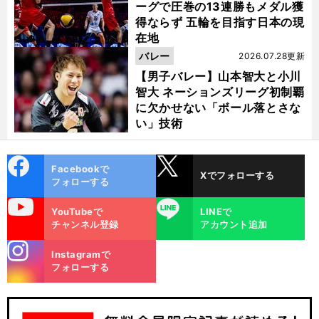
ーグで圧巻の13連勝もメダル獲
得ならず 五輪を目指す日本の現
在地
バレー
2026.07.28更新
【男子バレー】山本智大と小川
智大 ネーションズリーグ初制覇
に欠かせない「ボール落とさな
い」技術
cebo
X
Facebookで
Xでフォローする
ok
フォローする
uTube
LINE
YouTubeで
LINEで
チャンネル登録
アカウント追加
stagra
Instagramで
m
フォローする