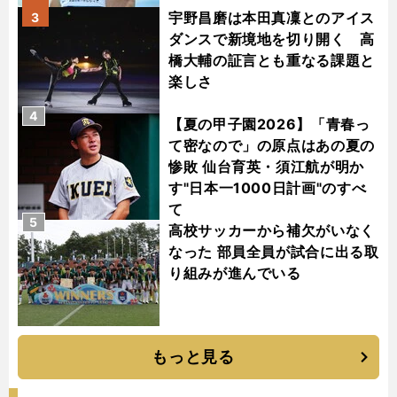
宇野昌磨は本田真凜とのアイス
3
ダンスで新境地を切り開く 高
橋大輔の証言とも重なる課題と
楽しさ
4
【夏の甲子園2026】「青春っ
て密なので」の原点はあの夏の
惨敗 仙台育英・須江航が明か
す"日本一1000日計画"のすべ
て
5
高校サッカーから補欠がいなく
なった 部員全員が試合に出る取
り組みが進んでいる
もっと見る