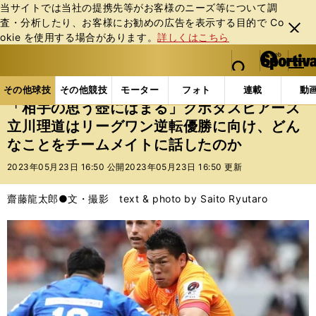
当サイトでは当社の提携先等がお客様のニーズ等について調
査・分析したり、お客様にお勧めの広告を表⽰する⽬的で Co
閉じ
okie を使⽤する場合があります。
詳しくはこちら
る
マイペ
web Sportiva (webスポルティーバ)
検索
メニュ
we
ー
その他球技の記事一覧
ラグビー
「相手の思う壺に
b
ジ
その他球技
その他競技
モーター
フォト
連載
動
ス
「相手の思う壺にはまる」クボタスピアーズ
ポ
立川理道はリーグワン逆転優勝に向け、どん
ル
なことをチームメイトに話したのか
テ
ィ
2023年05月23日 16:50 公開
2023年05月23日 16:50 更新
ー
バ
齋藤龍太郎●文・撮影 text & photo by Saito Ryutaro