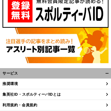
前
へ
サービス
開
く/
推奨環境
閉
じ
集英社ID・スポルティーバIDとは
る
利用規約・会員規約