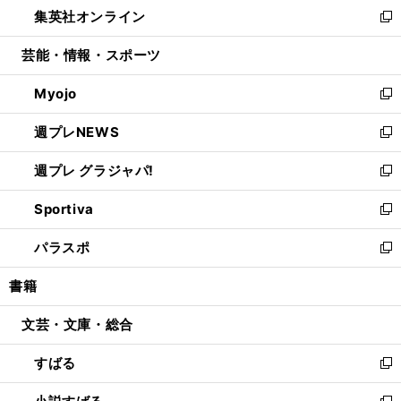
し
集英社オンライン
く
で
ド
ィ
い
新
開
ウ
ン
ウ
し
芸能・情報・スポーツ
く
で
ド
ィ
い
開
ウ
ン
ウ
Myojo
く
で
ド
ィ
新
開
ウ
ン
し
週プレNEWS
く
で
ド
い
新
開
ウ
ウ
し
週プレ グラジャパ!
く
で
ィ
い
新
開
ン
ウ
し
Sportiva
く
ド
ィ
い
新
ウ
ン
ウ
し
パラスポ
で
ド
ィ
い
新
開
ウ
ン
ウ
し
書籍
く
で
ド
ィ
い
開
ウ
ン
ウ
文芸・文庫・総合
く
で
ド
ィ
開
ウ
ン
すばる
く
で
ド
新
開
ウ
し
く