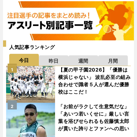
人気記事ランキング
今日
昨日
週間
月間
【夏の甲子園2026】「優勝は
1
横浜じゃない」 波乱必至の組み
合わせで識者５人が選んだ優勝
校はここだ！
「お前がラクして生意気だな」
2
「あいつ若いくせに」厳しい言
葉を浴びせられるも佐藤慎太郎
が貫いた誇りとファンへの思い