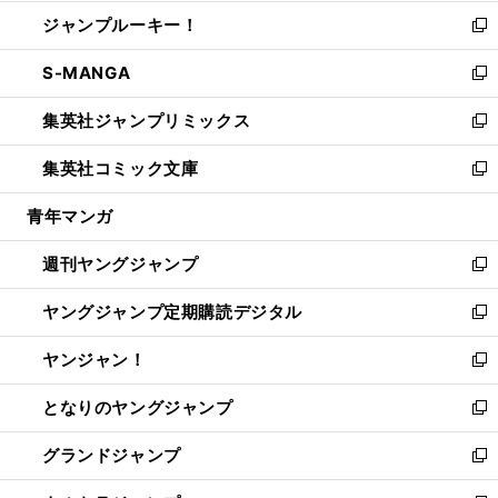
開
ウ
ン
ウ
し
ジャンプルーキー！
く
で
ド
ィ
い
新
開
ウ
ン
ウ
し
S-MANGA
く
で
ド
ィ
い
新
開
ウ
ン
ウ
し
集英社ジャンプリミックス
く
で
ド
ィ
い
新
開
ウ
ン
ウ
し
集英社コミック文庫
く
で
ド
ィ
い
新
開
ウ
ン
ウ
し
青年マンガ
く
で
ド
ィ
い
開
ウ
ン
ウ
週刊ヤングジャンプ
く
で
ド
ィ
新
開
ウ
ン
し
ヤングジャンプ定期購読デジタル
く
で
ド
い
新
開
ウ
ウ
し
ヤンジャン！
く
で
ィ
い
新
開
ン
ウ
し
となりのヤングジャンプ
く
ド
ィ
い
新
ウ
ン
ウ
し
グランドジャンプ
で
ド
ィ
い
新
開
ウ
ン
ウ
し