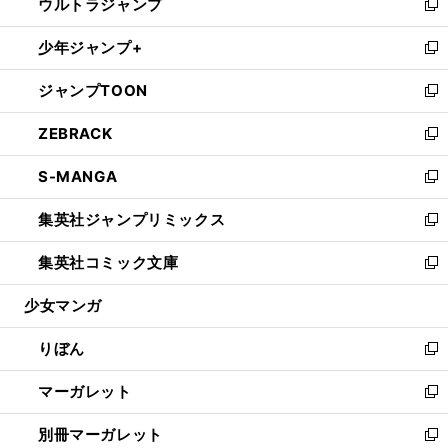
ウルトラジャンプ
く
で
ド
ィ
い
新
開
ウ
ン
ウ
し
少年ジャンプ+
く
で
ド
ィ
い
新
開
ウ
ン
ウ
し
ジャンプTOON
く
で
ド
ィ
い
新
開
ウ
ン
ウ
し
ZEBRACK
く
で
ド
ィ
い
新
開
ウ
ン
ウ
し
S-MANGA
く
で
ド
ィ
い
新
開
ウ
ン
ウ
し
集英社ジャンプリミックス
く
で
ド
ィ
い
新
開
ウ
ン
ウ
し
集英社コミック文庫
く
で
ド
ィ
い
新
開
ウ
ン
ウ
し
少女マンガ
く
で
ド
ィ
い
開
ウ
ン
ウ
りぼん
く
で
ド
ィ
新
開
ウ
ン
し
マーガレット
く
で
ド
い
新
開
ウ
ウ
し
別冊マーガレット
く
で
ィ
い
新