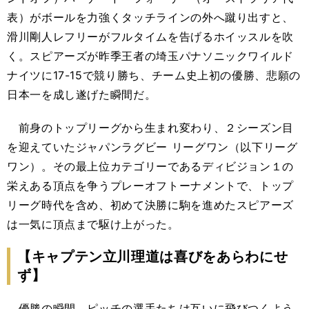
表）がボールを力強くタッチラインの外へ蹴り出すと、
滑川剛人レフリーがフルタイムを告げるホイッスルを吹
く。スピアーズが昨季王者の埼玉パナソニックワイルド
ナイツに17-15で競り勝ち、チーム史上初の優勝、悲願の
日本一を成し遂げた瞬間だ。
前身のトップリーグから生まれ変わり、２シーズン目
を迎えていたジャパンラグビー リーグワン（以下リーグ
ワン）。その最上位カテゴリーであるディビジョン１の
栄えある頂点を争うプレーオフトーナメントで、トップ
リーグ時代を含め、初めて決勝に駒を進めたスピアーズ
は一気に頂点まで駆け上がった。
【キャプテン立川理道は喜びをあらわにせ
ず】
優勝の瞬間、ピッチの選手たちは互いに飛びつくよう