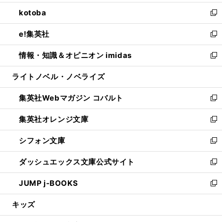
開
ウ
ン
ウ
し
kotoba
く
で
ド
ィ
い
新
開
ウ
ン
ウ
し
e!集英社
く
で
ド
ィ
い
新
開
ウ
ン
ウ
し
情報・知識＆オピニオン imidas
く
で
ド
ィ
い
新
開
ウ
ン
ウ
し
ライトノベル・ノベライズ
く
で
ド
ィ
い
開
ウ
ン
ウ
集英社Webマガジン コバルト
く
で
ド
ィ
新
開
ウ
ン
し
集英社オレンジ文庫
く
で
ド
い
新
開
ウ
ウ
し
シフォン文庫
く
で
ィ
い
新
開
ン
ウ
し
ダッシュエックス文庫公式サイト
く
ド
ィ
い
新
ウ
ン
ウ
し
JUMP j-BOOKS
で
ド
ィ
い
新
開
ウ
ン
ウ
し
キッズ
く
で
ド
ィ
い
開
ウ
ン
ウ