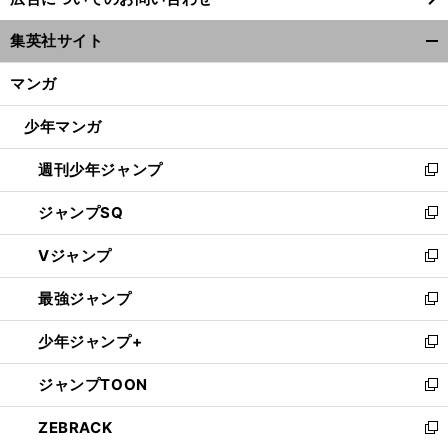
い
ウ
集英社サイト
ィ
開
ン
く/
マンガ
ド
閉
ウ
じ
少年マンガ
で
る
開
週刊少年ジャンプ
く
新
し
ジャンプSQ
い
新
ウ
し
Vジャンプ
ィ
い
新
ン
ウ
し
最強ジャンプ
ド
ィ
い
新
ウ
ン
ウ
し
少年ジャンプ+
で
ド
ィ
い
新
開
ウ
ン
ウ
し
ジャンプTOON
く
で
ド
ィ
い
新
開
ウ
ン
ウ
し
ZEBRACK
く
で
ド
ィ
い
新