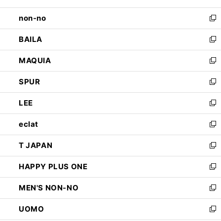
開
ウ
し
non-no
く
で
い
新
開
ウ
し
BAILA
く
ィ
い
新
ン
ウ
し
MAQUIA
ド
ィ
い
新
ウ
ン
ウ
し
SPUR
で
ド
ィ
い
新
開
ウ
ン
ウ
し
LEE
く
で
ド
ィ
い
新
開
ウ
ン
ウ
し
eclat
く
で
ド
ィ
い
新
開
ウ
ン
ウ
し
T JAPAN
く
で
ド
ィ
い
新
開
ウ
ン
ウ
し
HAPPY PLUS ONE
く
で
ド
ィ
い
新
開
ウ
ン
ウ
し
MEN'S NON-NO
く
で
ド
ィ
い
新
開
ウ
ン
ウ
し
UOMO
く
で
ド
ィ
い
新
開
ウ
ン
ウ