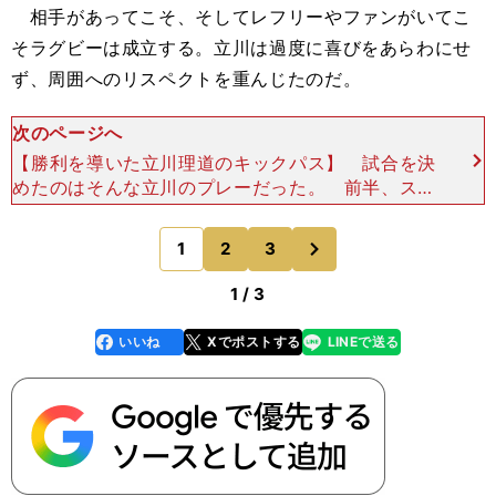
相手があってこそ、そしてレフリーやファンがいてこ
そラグビーは成立する。立川は過度に喜びをあらわにせ
ず、周囲へのリスペクトを重んじたのだ。
次のページへ
【勝利を導いた立川理道のキックパス】 試合を決
めたのはそんな立川のプレーだった。 前半、スピ
アーズはリーグ戦得点王のSOフォーリーが３本のP
G（ペナルティゴール）を決めて9-3とリードした
次
1
2
3
のページへ
まま試合
1 / 3
いいね
Xでポストする
LINEで送る
line
faceboo
x
k