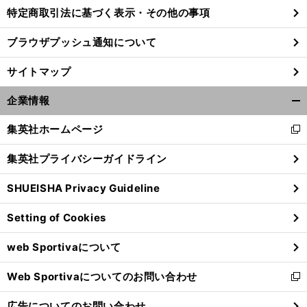
特定商取引法に基づく表示・その他の事項
ブラウザプッシュ通知について
サイトマップ
企業情報
開
く/
集英社ホームページ
新
閉
し
じ
集英社プライバシーガイドライン
い
る
ウ
SHUEISHA Privacy Guideline
ィ
ン
Setting of Cookies
ド
ウ
web Sportivaについて
で
開
Web Sportivaについてのお問い合わせ
く
新
し
広告についてのお問い合わせ