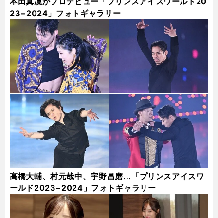
本田真凜がプロデビュー「プリンスアイスワールド20
23−2024」フォトギャラリー
高橋大輔、村元哉中、宇野昌磨...「プリンスアイスワ
ールド2023−2024」フォトギャラリー