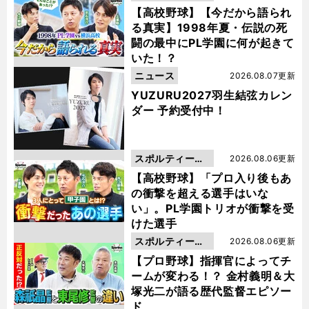
動画
【高校野球】【今だから語られ
る真実】1998年夏・伝説の死
闘の最中にPL学園に何が起きて
いた！？
ニュース
2026.08.07更新
YUZURU2027羽生結弦カレン
ダー 予約受付中！
スポルティーバ
2026.08.06更新
動画
【高校野球】「プロ入り後もあ
の衝撃を超える選手はいな
い」。PL学園トリオが衝撃を受
けた選手
スポルティーバ
2026.08.06更新
動画
【プロ野球】指揮官によってチ
ームが変わる！？ 金村義明＆大
塚光二が語る歴代監督エピソー
ド