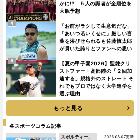
かに!? ５人の識者が全順位を
大胆予想
4
「お前がラクして生意気だな」
「あいつ若いくせに」厳しい言
葉を浴びせられるも佐藤慎太郎
が貫いた誇りとファンへの思い
5
【夏の甲子園2026】聖隷クリ
ストファー・高部陸の「２回加
速する」規格外のストレート そ
れでもプロではなく大学進学を
選ぶ理由
もっと見る
各スポーツコラム記事
スポルティーバ
2026.08.07更新