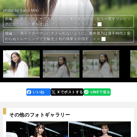
photo by Sano Miki
photo by Sano Miki
photo by Sano Miki
photo by Sano Miki
photo by Sano Miki
photo by Sano Miki
photo by Sano Miki
photo by Sano Miki
photo by Sano Miki
photo by Sano Miki
photo by Sano Miki
photo by Sano Miki
photo by Sano Miki
photo by Sano Miki
photo by Sano Miki
photo by Sano Miki
photo by Sano Miki
photo by Sano Miki
photo by Sano Miki
photo by Sano Miki
photo by Sano Miki
photo by Sano Miki
photo by Sano Miki
photo by Sano Miki
photo by Sano Miki
photo by Sano Miki
photo by Sano Miki
前編：「女子ラグビーで人気を博した桑井亜乃の今。もう一度オリンピッ
前編：「女子ラグビーで人気を博した桑井亜乃の今。もう一度オリンピッ
前編：「女子ラグビーで人気を博した桑井亜乃の今。もう一度オリンピッ
前編：「女子ラグビーで人気を博した桑井亜乃の今。もう一度オリンピッ
前編：「女子ラグビーで人気を博した桑井亜乃の今。もう一度オリンピッ
前編：「女子ラグビーで人気を博した桑井亜乃の今。もう一度オリンピッ
前編：「女子ラグビーで人気を博した桑井亜乃の今。もう一度オリンピッ
前編：「女子ラグビーで人気を博した桑井亜乃の今。もう一度オリンピッ
前編：「女子ラグビーで人気を博した桑井亜乃の今。もう一度オリンピッ
前編：「女子ラグビーで人気を博した桑井亜乃の今。もう一度オリンピッ
前編：「女子ラグビーで人気を博した桑井亜乃の今。もう一度オリンピッ
前編：「女子ラグビーで人気を博した桑井亜乃の今。もう一度オリンピッ
前編：「女子ラグビーで人気を博した桑井亜乃の今。もう一度オリンピッ
前編：「女子ラグビーで人気を博した桑井亜乃の今。もう一度オリンピッ
前編：「女子ラグビーで人気を博した桑井亜乃の今。もう一度オリンピッ
前編：「女子ラグビーで人気を博した桑井亜乃の今。もう一度オリンピッ
前編：「女子ラグビーで人気を博した桑井亜乃の今。もう一度オリンピッ
前編：「女子ラグビーで人気を博した桑井亜乃の今。もう一度オリンピッ
前編：「女子ラグビーで人気を博した桑井亜乃の今。もう一度オリンピッ
前編：「女子ラグビーで人気を博した桑井亜乃の今。もう一度オリンピッ
前編：「女子ラグビーで人気を博した桑井亜乃の今。もう一度オリンピッ
前編：「女子ラグビーで人気を博した桑井亜乃の今。もう一度オリンピッ
前編：「女子ラグビーで人気を博した桑井亜乃の今。もう一度オリンピッ
前編：「女子ラグビーで人気を博した桑井亜乃の今。もう一度オリンピッ
前編：「女子ラグビーで人気を博した桑井亜乃の今。もう一度オリンピッ
前編：「女子ラグビーで人気を博した桑井亜乃の今。もう一度オリンピッ
前編：「女子ラグビーで人気を博した桑井亜乃の今。もう一度オリンピッ
クに出たかった夢を次はレフェリーとしてトライ＞＞
クに出たかった夢を次はレフェリーとしてトライ＞＞
クに出たかった夢を次はレフェリーとしてトライ＞＞
クに出たかった夢を次はレフェリーとしてトライ＞＞
クに出たかった夢を次はレフェリーとしてトライ＞＞
クに出たかった夢を次はレフェリーとしてトライ＞＞
クに出たかった夢を次はレフェリーとしてトライ＞＞
クに出たかった夢を次はレフェリーとしてトライ＞＞
クに出たかった夢を次はレフェリーとしてトライ＞＞
クに出たかった夢を次はレフェリーとしてトライ＞＞
クに出たかった夢を次はレフェリーとしてトライ＞＞
クに出たかった夢を次はレフェリーとしてトライ＞＞
クに出たかった夢を次はレフェリーとしてトライ＞＞
クに出たかった夢を次はレフェリーとしてトライ＞＞
クに出たかった夢を次はレフェリーとしてトライ＞＞
クに出たかった夢を次はレフェリーとしてトライ＞＞
クに出たかった夢を次はレフェリーとしてトライ＞＞
クに出たかった夢を次はレフェリーとしてトライ＞＞
クに出たかった夢を次はレフェリーとしてトライ＞＞
クに出たかった夢を次はレフェリーとしてトライ＞＞
クに出たかった夢を次はレフェリーとしてトライ＞＞
クに出たかった夢を次はレフェリーとしてトライ＞＞
クに出たかった夢を次はレフェリーとしてトライ＞＞
クに出たかった夢を次はレフェリーとしてトライ＞＞
クに出たかった夢を次はレフェリーとしてトライ＞＞
クに出たかった夢を次はレフェリーとしてトライ＞＞
クに出たかった夢を次はレフェリーとしてトライ＞＞
後編：「男子ラガーマンにナメられないように。桑井亜乃は選手時代と変
後編：「男子ラガーマンにナメられないように。桑井亜乃は選手時代と変
後編：「男子ラガーマンにナメられないように。桑井亜乃は選手時代と変
後編：「男子ラガーマンにナメられないように。桑井亜乃は選手時代と変
後編：「男子ラガーマンにナメられないように。桑井亜乃は選手時代と変
後編：「男子ラガーマンにナメられないように。桑井亜乃は選手時代と変
後編：「男子ラガーマンにナメられないように。桑井亜乃は選手時代と変
後編：「男子ラガーマンにナメられないように。桑井亜乃は選手時代と変
後編：「男子ラガーマンにナメられないように。桑井亜乃は選手時代と変
後編：「男子ラガーマンにナメられないように。桑井亜乃は選手時代と変
後編：「男子ラガーマンにナメられないように。桑井亜乃は選手時代と変
後編：「男子ラガーマンにナメられないように。桑井亜乃は選手時代と変
後編：「男子ラガーマンにナメられないように。桑井亜乃は選手時代と変
後編：「男子ラガーマンにナメられないように。桑井亜乃は選手時代と変
後編：「男子ラガーマンにナメられないように。桑井亜乃は選手時代と変
後編：「男子ラガーマンにナメられないように。桑井亜乃は選手時代と変
後編：「男子ラガーマンにナメられないように。桑井亜乃は選手時代と変
後編：「男子ラガーマンにナメられないように。桑井亜乃は選手時代と変
後編：「男子ラガーマンにナメられないように。桑井亜乃は選手時代と変
後編：「男子ラガーマンにナメられないように。桑井亜乃は選手時代と変
後編：「男子ラガーマンにナメられないように。桑井亜乃は選手時代と変
後編：「男子ラガーマンにナメられないように。桑井亜乃は選手時代と変
後編：「男子ラガーマンにナメられないように。桑井亜乃は選手時代と変
後編：「男子ラガーマンにナメられないように。桑井亜乃は選手時代と変
後編：「男子ラガーマンにナメられないように。桑井亜乃は選手時代と変
後編：「男子ラガーマンにナメられないように。桑井亜乃は選手時代と変
後編：「男子ラガーマンにナメられないように。桑井亜乃は選手時代と変
前へ
わらぬトレーニングで五輪史上初の偉業を目指す」＞＞
わらぬトレーニングで五輪史上初の偉業を目指す」＞＞
わらぬトレーニングで五輪史上初の偉業を目指す」＞＞
わらぬトレーニングで五輪史上初の偉業を目指す」＞＞
わらぬトレーニングで五輪史上初の偉業を目指す」＞＞
わらぬトレーニングで五輪史上初の偉業を目指す」＞＞
わらぬトレーニングで五輪史上初の偉業を目指す」＞＞
わらぬトレーニングで五輪史上初の偉業を目指す」＞＞
わらぬトレーニングで五輪史上初の偉業を目指す」＞＞
わらぬトレーニングで五輪史上初の偉業を目指す」＞＞
わらぬトレーニングで五輪史上初の偉業を目指す」＞＞
わらぬトレーニングで五輪史上初の偉業を目指す」＞＞
わらぬトレーニングで五輪史上初の偉業を目指す」＞＞
わらぬトレーニングで五輪史上初の偉業を目指す」＞＞
わらぬトレーニングで五輪史上初の偉業を目指す」＞＞
わらぬトレーニングで五輪史上初の偉業を目指す」＞＞
わらぬトレーニングで五輪史上初の偉業を目指す」＞＞
わらぬトレーニングで五輪史上初の偉業を目指す」＞＞
わらぬトレーニングで五輪史上初の偉業を目指す」＞＞
わらぬトレーニングで五輪史上初の偉業を目指す」＞＞
わらぬトレーニングで五輪史上初の偉業を目指す」＞＞
わらぬトレーニングで五輪史上初の偉業を目指す」＞＞
わらぬトレーニングで五輪史上初の偉業を目指す」＞＞
わらぬトレーニングで五輪史上初の偉業を目指す」＞＞
わらぬトレーニングで五輪史上初の偉業を目指す」＞＞
わらぬトレーニングで五輪史上初の偉業を目指す」＞＞
わらぬトレーニングで五輪史上初の偉業を目指す」＞＞
いいね
Xでポストする
LINEで送る
line
faceboo
x
k
その他のフォトギャラリー