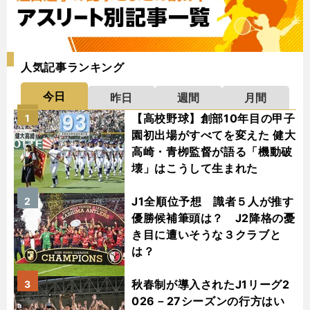
人気記事ランキング
今日
昨日
週間
月間
【高校野球】創部10年目の甲子
1
園初出場がすべてを変えた 健大
高崎・青栁監督が語る「機動破
壊」はこうして生まれた
J1全順位予想 識者５人が推す
2
優勝候補筆頭は？ J2降格の憂
き目に遭いそうな３クラブと
は？
秋春制が導入されたJ1リーグ2
3
026－27シーズンの行方はい