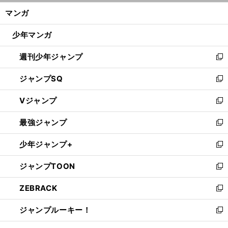
ン
く/
マンガ
ド
閉
ウ
じ
少年マンガ
で
る
開
週刊少年ジャンプ
く
新
し
ジャンプSQ
い
新
ウ
し
Vジャンプ
ィ
い
新
ン
ウ
し
最強ジャンプ
ド
ィ
い
新
ウ
ン
ウ
し
少年ジャンプ+
で
ド
ィ
い
新
開
ウ
ン
ウ
し
ジャンプTOON
く
で
ド
ィ
い
新
開
ウ
ン
ウ
し
ZEBRACK
く
で
ド
ィ
い
新
開
ウ
ン
ウ
し
ジャンプルーキー！
く
で
ド
ィ
い
新
開
ウ
ン
ウ
し