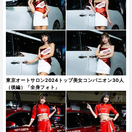
東京オートサロン2024トップ美女コンパニオン30人
（後編）「全身フォト」