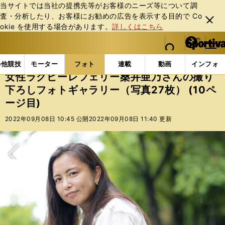
当サイトでは当社の提携先等がお客様のニーズ等について調
査・分析したり、お客様にお勧めの広告を表⽰する⽬的で Co
閉じ
okie を使⽤する場合があります。
詳しくはこちら
る
マイペ
web Sportiva (webスポルティーバ)
検索
メニュ
we
ー
フォトギャラリー
スポーツビーナスギャラリー
女性
b
ジ
の他競技
モーター
フォト
連載
動画
インフォ
ス
女性ラグビーレフェリー桑井亜乃さんの撮り
ポ
下ろしフォトギャラリー（写真27枚） (10ペ
ル
ージ目)
テ
ィ
2022年09月08日 10:45 公開
2022年09月08日 11:40 更新
ー
バ
次へ