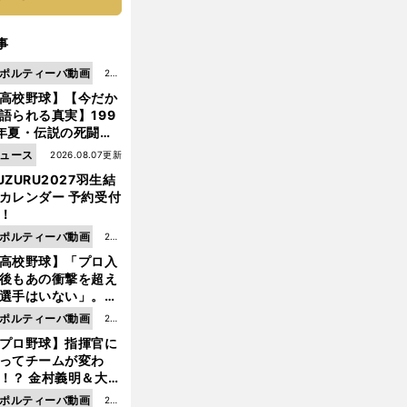
事
ポルティーバ動画
202
高校野球】【今だか
6.0
語られる真実】199
8.0
年夏・伝説の死闘の
7更
中にPL学園に何が起
ュース
2026.08.07更新
新
ていた！？
UZURU2027羽生結
カレンダー 予約受付
！
ポルティーバ動画
202
高校野球】「プロ入
6.0
後もあの衝撃を超え
8.0
選手はいない」。PL
6更
園トリオが衝撃を受
ポルティーバ動画
202
新
た選手
プロ野球】指揮官に
6.0
ってチームが変わ
8.0
！？ 金村義明＆大塚
6更
二が語る歴代監督エ
ポルティーバ動画
202