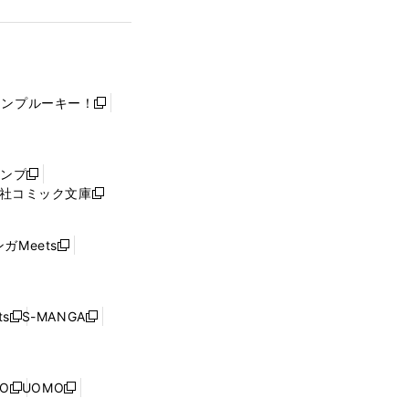
ャンプルーキー！
新
し
い
ウ
ャンプ
新
ィ
社コミック文庫
し
新
ン
い
し
ド
ウ
い
ウ
ガMeets
新
ィ
ウ
で
し
ン
ィ
開
い
ド
ン
く
ウ
ウ
ド
s
S-MANGA
新
新
ィ
で
ウ
し
し
ン
開
で
い
い
ド
く
開
ウ
ウ
ウ
NO
UOMO
く
新
新
ィ
ィ
で