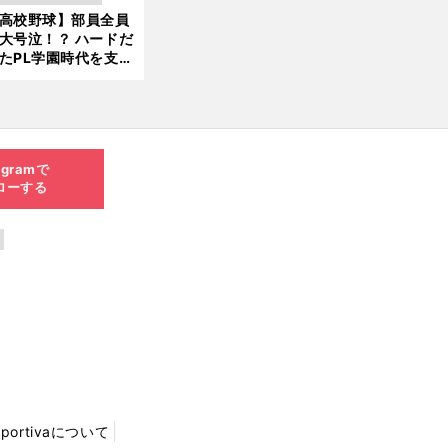
新
ソード
高校野球】部員全員
6.0
大号泣！？ ハードだ
8.0
たPL学園時代を支え
6更
ものとは
新
agramで
ローする
Sportivaについて