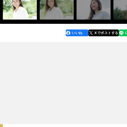
いいね
Xでポストする
line
faceboo
x
k