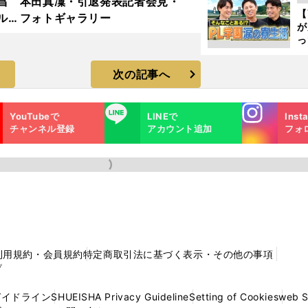
昌
本田真凜・引退発表記者会見・
ピ
【
ルド
フォトギャラリー
が
ラ
っ
た
次の記事へ
Instagra
LINE
YouTubeで
LINEで
Inst
m
チャンネル登録
アカウント追加
フォ
利用規約・会員規約
特定商取引法に基づく表示・その他の事項
プ
ガイドライン
SHUEISHA Privacy Guideline
Setting of Cookies
web 