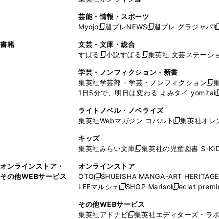
し
新
し
し
し
ン
ィ
ン
ン
開
で
開
で
い
し
い
い
い
ド
ン
ド
ド
芸能・情報・スポーツ
く
開
く
開
ウ
い
ウ
ウ
ウ
ウ
ド
ウ
ウ
Myojo
週プレNEWS
週プレ グラジャパ!
く
く
新
新
新
ィ
ウ
ィ
ィ
ィ
で
ウ
で
で
し
し
ン
ィ
ン
ン
ン
書籍
文芸・文庫・総合
開
で
開
開
い
い
ド
ン
ド
ド
ド
すばる
小説すばる
集英社 文芸ステーシ
く
開
く
く
新
新
ウ
ウ
ウ
ド
ウ
ウ
ウ
く
し
し
ィ
ィ
学芸・ノンフィクション・新書
で
ウ
で
で
で
い
い
ン
ン
集英社学芸部 - 学芸・ノンフィクション
開
で
開
開
開
新
ウ
ウ
ド
ド
1日5分で、明日は変わる よみタイ yomitai
く
開
く
く
く
し
新
ィ
ィ
ウ
ウ
く
い
ン
ン
ライトノベル・ノベライズ
で
で
ウ
ド
ド
集英社Webマガジン コバルト
集英社オレ
開
開
新
ィ
ウ
ウ
く
く
し
ン
キッズ
で
で
い
ド
集英社みらい文庫
集英社の児童図書 S-KID
開
開
新
ウ
ウ
く
く
し
ィ
オンラインストア・
オンラインストア
で
い
ン
その他WEBサービス
OTO
SHUEISHA MANGA-ART HERITAGE
開
新
ウ
ド
LEEマルシェ
SHOP Marisol
eclat prem
く
し
新
新
ィ
ウ
い
し
し
ン
その他WEBサービス
で
ウ
い
い
ド
集英社アドナビ
集英社エディターズ・ラ
開
新