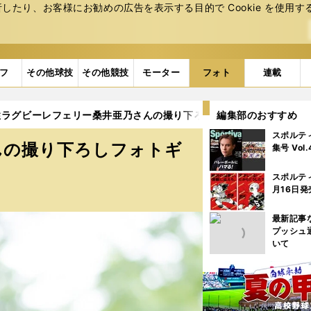
たり、お客様にお勧めの広告を表⽰する⽬的で Cookie を使⽤す
フ
その他球技
その他競技
モーター
フォト
連載
ラグビーレフェリー桑井亜乃さんの撮り下ろしフォトギャラリー（写真2
編集部のおすすめ
スポルテ
んの撮り下ろしフォトギ
集号 Vol
スポルテ
月16日発
最新記事
プッシュ
いて