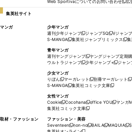
Web Sportivaについてのお問い合わせ
広
し
新
い
し
集英社サイト
ウ
い
ィ
ウ
マンガ
少年マンガ
ン
ィ
週刊少年ジャンプ
ジャンプSQ
Vジャン
ド
ン
新
新
S-MANGA
集英社ジャンプリミックス
集
ウ
ド
新
し
し
新
で
ウ
し
い
い
し
青年マンガ
開
で
い
ウ
ウ
い
週刊ヤングジャンプ
ヤングジャンプ定期
新
く
開
ウ
ィ
ィ
ウ
ウルトラジャンプ
少年ジャンプ+
ジャン
新
し
新
く
ィ
ン
ン
ィ
し
い
し
ン
ド
ド
ン
少女マンガ
い
ウ
い
ド
ウ
ウ
ド
りぼん
マーガレット
別冊マーガレット
新
新
新
ウ
ィ
ウ
ウ
で
で
ウ
S-MANGA
集英社コミック文庫
し
新
し
新
ィ
ン
ィ
で
開
開
で
い
し
い
し
ン
ド
ン
女性マンガ
開
く
く
開
ウ
い
ウ
い
ド
ウ
ド
Cookie
Cocohana
office YOU
マンガM
く
く
新
新
新
ィ
ウ
ィ
ウ
ウ
で
ウ
集英社コミック文庫
し
新
し
し
ン
ィ
ン
ィ
で
開
で
い
し
い
い
ド
ン
ド
ン
取材・ファッション
ファッション・美容
開
く
開
ウ
い
ウ
ウ
ウ
ド
ウ
ド
Seventeen
non-no
BAILA
MAQUIA
S
く
く
新
新
新
新
ィ
ウ
ィ
ィ
で
ウ
で
ウ
集英社オンライン