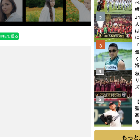
べ
崎
「
J
2
て
人
は
LINEで送る
に
と
「
3
気
く
浴
4
太
秋
ァ
リ
ズ
5
を
【
聖
高
る
ト
く
もっと