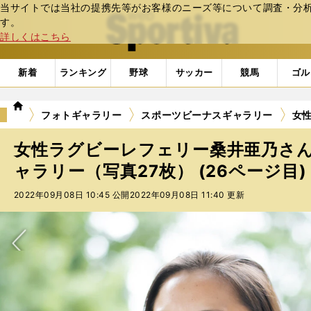
当サイトでは当社の提携先等がお客様のニーズ等について調査・分析し
web Sportiva (webスポルティーバ)
す。
詳しくはこちら
新着
ランキング
野球
サッカー
競馬
ゴル
we
フォトギャラリー
スポーツビーナスギャラリー
女性
b
ス
女性ラグビーレフェリー桑井亜乃さ
ポ
ル
ャラリー（写真27枚） (26ページ目)
テ
2022年09月08日 10:45 公開
2022年09月08日 11:40 更新
ィ
ー
バ
次へ