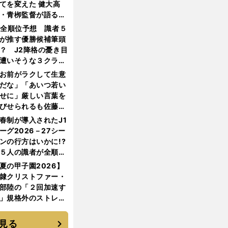
てを変えた 健大高
・青栁監督が語る
機動破壊」はこうし
1全順位予想 識者５
生まれた
が推す優勝候補筆頭
？ J2降格の憂き目
遭いそうな３クラブ
は？
お前がラクして生意
だな」「あいつ若い
せに」厳しい言葉を
びせられるも佐藤慎
郎が貫いた誇りとフ
春制が導入されたJ1
ンへの思い
ーグ2026－27シー
ンの行方はいかに!?
５人の識者が全順位
大胆予想
夏の甲子園2026】
隷クリストファー・
部陸の「２回加速す
」規格外のストレー
 それでもプロではな
大学進学を選ぶ理由
見る