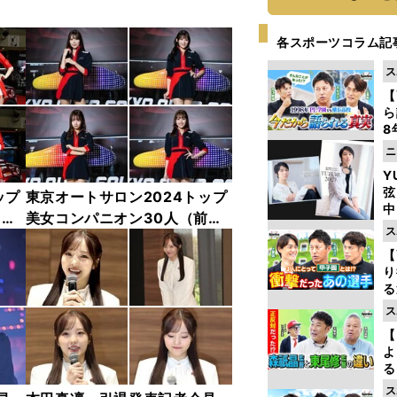
各スポーツコラム記
ス
【
ら
8
最
ニ
き
Y
弦
ップ
東京オートサロン2024トップ
中
中
美女コンパニオン30人（前
ス
編）「全身フォト」
【
り
る
学
ス
け
【
よ
る
光
ス