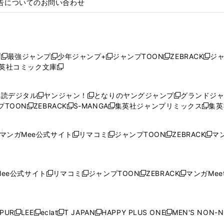
告についてのお問い合わせ
プ
最強ジャンプ
少年ジャンプ+
ジャンプTOON
ZEBRACK
ジ
新
新
新
新
新
英社コミック文庫
し
新
し
し
し
し
い
い
し
い
い
い
ウ
ウ
い
ウ
ウ
ウ
購読デジタル
ヤンジャン！
となりのヤングジャンプ
グランドジ
新
新
新
ィ
ィ
ウ
ィ
ィ
ィ
プTOON
ZEBRACK
S-MANGA
集英社ジャンプリミックス
集英
新
し
新
し
新
し
新
ン
ン
ィ
ン
ン
ン
し
い
し
い
し
い
し
ド
ド
ン
ド
ド
ド
い
ウ
い
ウ
い
ウ
い
ウ
ウ
ド
ウ
ウ
ウ
マンガMee公式サイト
リマコミ
ジャンプTOON
ZEBRACK
マン
新
新
新
新
ウ
ィ
ウ
ィ
ウ
ィ
ウ
で
で
ウ
で
で
で
し
し
し
し
し
ィ
ン
ィ
ン
ィ
ン
ィ
開
開
で
開
開
開
い
い
い
い
い
ン
ド
ン
ド
ン
ド
ン
く
く
開
く
く
く
ウ
ウ
ウ
ウ
ウ
ド
ウ
ド
ウ
ド
ウ
ド
ee公式サイト
リマコミ
ジャンプTOON
ZEBRACK
マンガMeet
く
新
新
新
新
ィ
ィ
ィ
ィ
ィ
ウ
で
ウ
で
ウ
で
ウ
し
し
し
し
ン
ン
ン
ン
ン
で
開
で
開
で
開
で
い
い
い
い
ド
ド
ド
ド
ド
開
く
開
く
開
く
開
ウ
ウ
ウ
ウ
ウ
ウ
ウ
ウ
ウ
PUR
LEE
eclat
T JAPAN
HAPPY PLUS ONE
MEN'S NON-
く
く
く
く
新
新
新
新
新
ィ
ィ
ィ
ィ
で
で
で
で
で