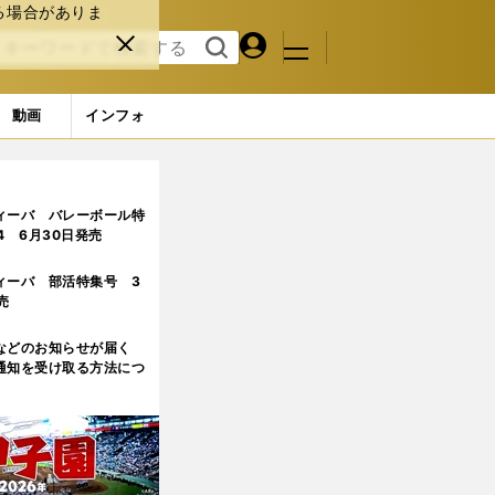
る場合がありま
マイペ
閉じ
検索
メニュ
ー
る
す
ジ
る
動画
インフォ
7枚） (26ページ目)
ィーバ バレーボール特
.4 6月30日発売
ィーバ 部活特集号 3
売
などのお知らせが届く
通知を受け取る方法につ