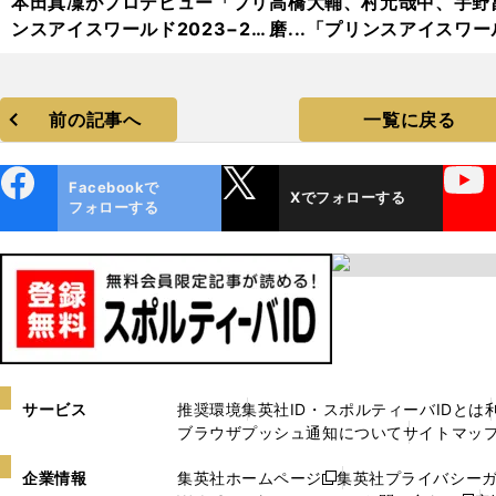
本田真凜がプロデビュー「プリ
高橋大輔、村元哉中、宇野
ンスアイスワールド2023−20
磨...「プリンスアイスワー
24」フォトギャラリー
2023−2024」フォトギャ
リー
前の記事へ
一覧に戻る
ebo
X
YouTube
Facebookで
Xでフォローする
ok
フォローする
サービス
推奨環境
集英社ID・スポルティーバIDとは
ブラウザプッシュ通知について
サイトマッ
企業情報
集英社ホームページ
集英社プライバシー
新