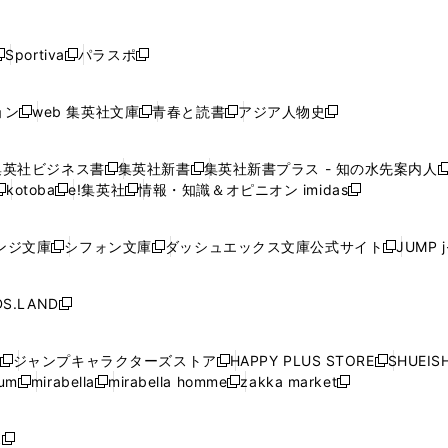
し
し
し
し
し
ン
ン
ン
ン
開
開
開
開
開
い
い
い
い
い
ド
ド
ド
ド
く
く
く
く
く
ウ
ウ
ウ
ウ
ウ
ウ
ウ
ウ
ウ
Sportiva
パラスポ
新
新
ィ
ィ
ィ
ィ
ィ
で
で
で
で
し
し
し
ン
ン
ン
ン
ン
開
開
開
開
い
い
い
ド
ド
ド
ド
ド
ョン
web 集英社文庫
青春と読書
アジア人物史
く
く
く
く
新
新
新
新
ウ
ウ
ウ
ウ
ウ
ウ
ウ
ウ
し
し
し
し
ィ
ィ
ィ
で
で
で
で
で
い
い
い
い
ン
ン
ン
集英社ビジネス書
集英社新書
集英社新書プラス - 知の水先案内人
開
開
開
開
開
新
新
新
ウ
ウ
ウ
ウ
ド
ド
ド
kotoba
e!集英社
情報・知識＆オピニオン imidas
く
く
く
く
く
新
し
新
し
新
ィ
ィ
ィ
ィ
ウ
ウ
ウ
し
し
い
し
い
し
ン
ン
ン
ン
で
で
で
い
い
ウ
い
ウ
い
ド
ド
ド
ド
ンジ文庫
シフォン文庫
ダッシュエックス文庫公式サイト
JUMP 
開
開
開
新
新
新
ウ
ウ
ィ
ウ
ィ
ウ
ウ
ウ
ウ
ウ
く
く
く
し
し
し
ィ
ィ
ン
ィ
ン
ィ
で
で
で
で
い
い
い
ン
ン
ド
ン
ド
ン
S.LAND
開
開
開
開
新
ウ
ウ
ウ
ド
ド
ウ
ド
ウ
ド
く
く
く
く
し
ィ
ィ
ィ
ウ
ウ
で
ウ
で
ウ
い
ン
ン
ン
ジャンプキャラクターズストア
HAPPY PLUS STORE
SHUEIS
で
で
開
で
開
で
新
新
新
ウ
ド
ド
ド
ium
mirabella
mirabella homme
zakka market
開
開
く
開
く
開
し
新
新
新
し
新
し
ィ
ウ
ウ
ウ
く
く
く
く
い
し
し
い
し
し
い
ン
で
で
で
ウ
い
い
ウ
い
い
ウ
ド
ボ
開
開
開
新