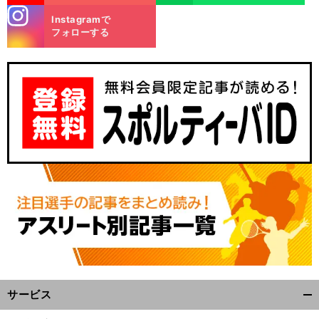
stagra
Instagramで
m
フォローする
。
こ
前
へ
サービス
開
く/