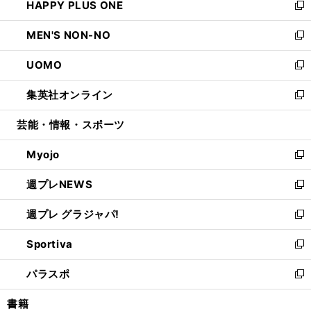
HAPPY PLUS ONE
く
で
ド
ィ
い
新
開
ウ
ン
ウ
し
MEN'S NON-NO
く
で
ド
ィ
い
新
開
ウ
ン
ウ
し
UOMO
く
で
ド
ィ
い
新
開
ウ
ン
ウ
し
集英社オンライン
く
で
ド
ィ
い
新
開
ウ
ン
ウ
し
芸能・情報・スポーツ
く
で
ド
ィ
い
開
ウ
ン
ウ
Myojo
く
で
ド
ィ
新
開
ウ
ン
し
週プレNEWS
く
で
ド
い
新
開
ウ
ウ
し
週プレ グラジャパ!
く
で
ィ
い
新
開
ン
ウ
し
Sportiva
く
ド
ィ
い
新
ウ
ン
ウ
し
パラスポ
で
ド
ィ
い
新
開
ウ
ン
ウ
し
書籍
く
で
ド
ィ
い