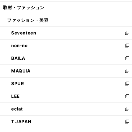
開
ウ
ン
ウ
し
取材・ファッション
く
で
ド
ィ
い
開
ウ
ン
ウ
ファッション・美容
く
で
ド
ィ
開
ウ
ン
Seventeen
く
で
ド
新
開
ウ
し
non-no
く
で
い
新
開
ウ
し
BAILA
く
ィ
い
新
ン
ウ
し
MAQUIA
ド
ィ
い
新
ウ
ン
ウ
し
SPUR
で
ド
ィ
い
新
開
ウ
ン
ウ
し
LEE
く
で
ド
ィ
い
新
開
ウ
ン
ウ
し
eclat
く
で
ド
ィ
い
新
開
ウ
ン
ウ
し
T JAPAN
く
で
ド
ィ
い
新
開
ウ
ン
ウ
し