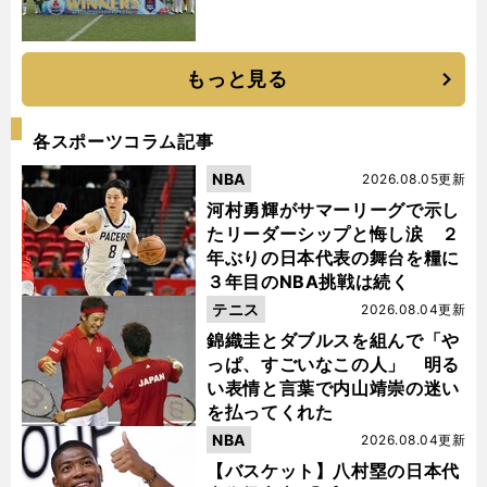
もっと見る
各スポーツコラム記事
NBA
2026.08.05更新
河村勇輝がサマーリーグで示し
たリーダーシップと悔し涙 ２
年ぶりの日本代表の舞台を糧に
３年目のNBA挑戦は続く
テニス
2026.08.04更新
錦織圭とダブルスを組んで「や
っぱ、すごいなこの人」 明る
い表情と言葉で内山靖崇の迷い
を払ってくれた
NBA
2026.08.04更新
【バスケット】八村塁の日本代