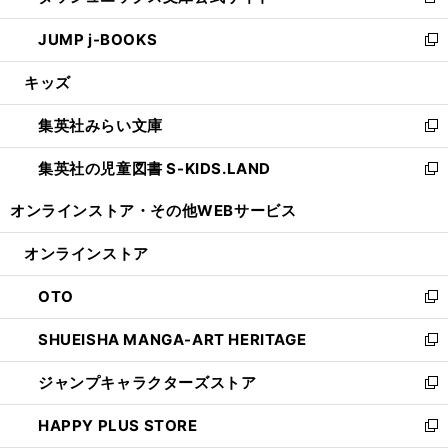
新
ウ
ン
ウ
し
JUMP j-BOOKS
で
ド
ィ
い
新
開
ウ
ン
ウ
し
キッズ
く
で
ド
ィ
い
開
ウ
ン
ウ
集英社みらい文庫
く
で
ド
ィ
新
開
ウ
ン
し
集英社の児童図書 S-KIDS.LAND
く
で
ド
い
新
開
ウ
ウ
し
オンラインストア・
その他WEBサービス
く
で
ィ
い
開
ン
ウ
オンラインストア
く
ド
ィ
ウ
ン
OTO
で
ド
新
開
ウ
し
SHUEISHA MANGA-ART HERITAGE
く
で
い
新
開
ウ
し
ジャンプキャラクターズストア
く
ィ
い
新
ン
ウ
し
HAPPY PLUS STORE
ド
ィ
い
新
ウ