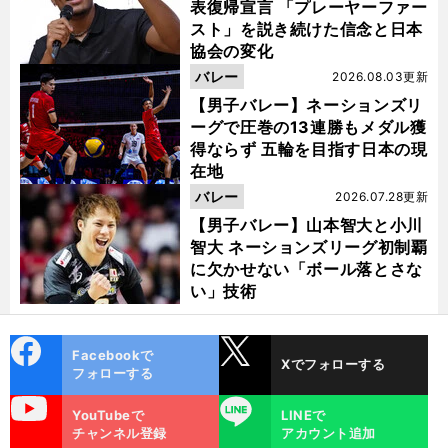
表復帰宣言 「プレーヤーファー
スト」を説き続けた信念と日本
協会の変化
バレー
2026.08.03更新
【男子バレー】ネーションズリ
ーグで圧巻の13連勝もメダル獲
得ならず 五輪を目指す日本の現
在地
バレー
2026.07.28更新
【男子バレー】山本智大と小川
智大 ネーションズリーグ初制覇
に欠かせない「ボール落とさな
い」技術
cebo
X
Facebookで
Xでフォローする
ok
フォローする
uTube
LINE
YouTubeで
LINEで
チャンネル登録
アカウント追加