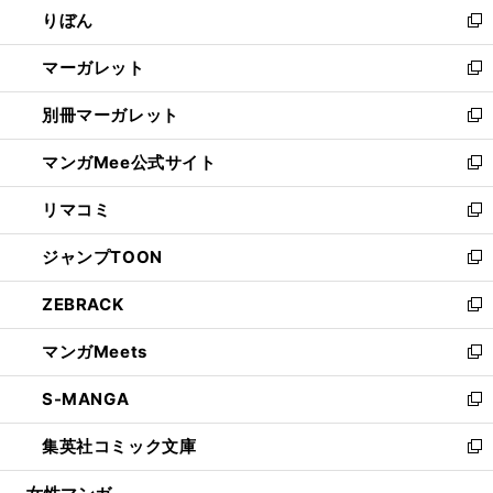
りぼん
く
で
ド
ィ
新
開
ウ
ン
し
マーガレット
く
で
ド
い
新
開
ウ
ウ
し
別冊マーガレット
く
で
ィ
い
新
開
ン
ウ
し
マンガMee公式サイト
く
ド
ィ
い
新
ウ
ン
ウ
し
リマコミ
で
ド
ィ
い
新
開
ウ
ン
ウ
し
ジャンプTOON
く
で
ド
ィ
い
新
開
ウ
ン
ウ
し
ZEBRACK
く
で
ド
ィ
い
新
開
ウ
ン
ウ
し
マンガMeets
く
で
ド
ィ
い
新
開
ウ
ン
ウ
し
S-MANGA
く
で
ド
ィ
い
新
開
ウ
ン
ウ
し
集英社コミック文庫
く
で
ド
ィ
い
新
開
ウ
ン
ウ
し
く