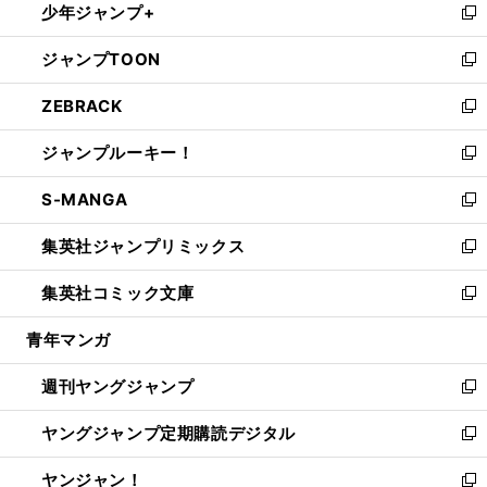
少年ジャンプ+
で
ド
ィ
い
新
開
ウ
ン
ウ
し
ジャンプTOON
く
で
ド
ィ
い
新
開
ウ
ン
ウ
し
ZEBRACK
く
で
ド
ィ
い
新
開
ウ
ン
ウ
し
ジャンプルーキー！
く
で
ド
ィ
い
新
開
ウ
ン
ウ
し
S-MANGA
く
で
ド
ィ
い
新
開
ウ
ン
ウ
し
集英社ジャンプリミックス
く
で
ド
ィ
い
新
開
ウ
ン
ウ
し
集英社コミック文庫
く
で
ド
ィ
い
新
開
ウ
ン
ウ
し
青年マンガ
く
で
ド
ィ
い
開
ウ
ン
ウ
週刊ヤングジャンプ
く
で
ド
ィ
新
開
ウ
ン
し
ヤングジャンプ定期購読デジタル
く
で
ド
い
新
開
ウ
ウ
し
ヤンジャン！
く
で
ィ
い
新