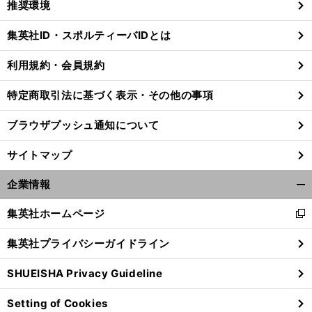
推奨環境
閉
じ
集英社ID・スポルティーバIDとは
る
利用規約・会員規約
特定商取引法に基づく表示・その他の事項
ブラウザプッシュ通知について
サイトマップ
企業情報
開
く/
集英社ホームページ
新
閉
し
じ
集英社プライバシーガイドライン
い
る
ウ
SHUEISHA Privacy Guideline
ィ
ン
Setting of Cookies
ド