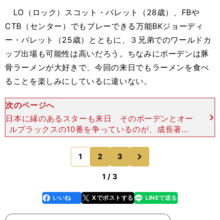
LO（ロック）スコット・バレット（28歳）、FBや
CTB（センター）でもプレーできる万能BKジョーディ
ー・バレット（25歳）とともに、３兄弟でのワールドカ
ップ出場も可能性は高いだろう。ちなみにボーデンは豚
骨ラーメンが大好きで、今回の来日でもラーメンを食べ
ることを楽しみにしているに違いない。
次のページへ
日本に縁のあるスターも来日 そのボーデンとオー
ルブラックスの10番を争っているのが、成長著し
いリッチー・モウンガ（28歳）だ。身長176cmと
決して大柄ではないものの、キックやパスのスキル
次
1
2
3
のページへ
に長けてお
1 / 3
いいね
Xでポストする
LINEで送る
line
faceboo
x
k