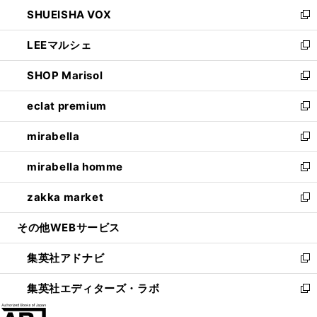
ン
ウ
し
SHUEISHA VOX
で
ド
ィ
い
新
開
ウ
ン
ウ
し
LEEマルシェ
く
で
ド
ィ
い
新
開
ウ
ン
ウ
し
SHOP Marisol
く
で
ド
ィ
い
新
開
ウ
ン
ウ
し
eclat premium
く
で
ド
ィ
い
新
開
ウ
ン
ウ
し
mirabella
く
で
ド
ィ
い
新
開
ウ
ン
ウ
し
mirabella homme
く
で
ド
ィ
い
新
開
ウ
ン
ウ
し
zakka market
く
で
ド
ィ
い
新
開
ウ
ン
ウ
し
その他WEBサービス
く
で
ド
ィ
い
開
ウ
ン
ウ
集英社アドナビ
く
で
ド
ィ
新
開
ウ
ン
し
集英社エディターズ・ラボ
く
で
ド
い
新
開
ウ
ウ
し