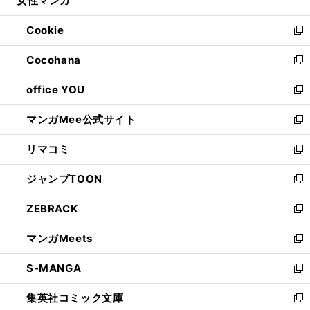
女性マンガ
で
ド
ィ
い
開
ウ
ン
ウ
Cookie
く
で
ド
ィ
新
開
ウ
ン
し
Cocohana
く
で
ド
い
新
開
ウ
ウ
し
office YOU
く
で
ィ
い
新
開
ン
ウ
し
マンガMee公式サイト
く
ド
ィ
い
新
ウ
ン
ウ
し
リマコミ
で
ド
ィ
い
新
開
ウ
ン
ウ
し
ジャンプTOON
く
で
ド
ィ
い
新
開
ウ
ン
ウ
し
ZEBRACK
く
で
ド
ィ
い
新
開
ウ
ン
ウ
し
マンガMeets
く
で
ド
ィ
い
新
開
ウ
ン
ウ
し
S-MANGA
く
で
ド
ィ
い
新
開
ウ
ン
ウ
し
集英社コミック文庫
く
で
ド
ィ
い
新