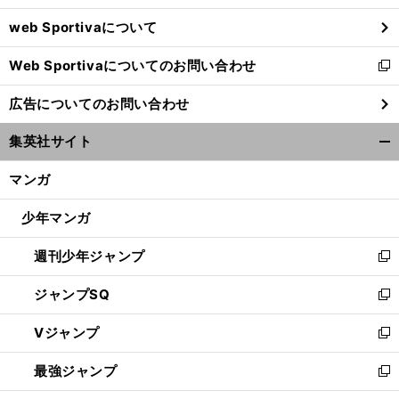
ウ
web Sportivaについて
で
開
Web Sportivaについてのお問い合わせ
く
新
し
広告についてのお問い合わせ
い
ウ
集英社サイト
ィ
開
ン
く/
マンガ
ド
閉
ウ
じ
少年マンガ
で
る
開
週刊少年ジャンプ
く
新
し
ジャンプSQ
い
新
ウ
し
Vジャンプ
ィ
い
新
ン
ウ
し
最強ジャンプ
ド
ィ
い
新
ウ
ン
ウ
し