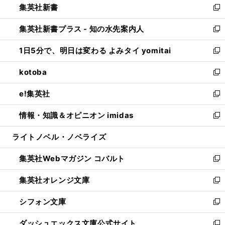
集英社新書
く
で
ィ
い
新
開
ン
ウ
し
集英社新書プラス - 知の水先案内人
く
ド
ィ
い
新
ウ
ン
ウ
し
1日5分で、明日は変わる よみタイ yomitai
で
ド
ィ
い
新
開
ウ
ン
ウ
し
kotoba
く
で
ド
ィ
い
新
開
ウ
ン
ウ
し
e!集英社
く
で
ド
ィ
い
新
開
ウ
ン
ウ
し
情報・知識＆オピニオン imidas
く
で
ド
ィ
い
新
開
ウ
ン
ウ
し
ライトノベル・ノベライズ
く
で
ド
ィ
い
開
ウ
ン
ウ
集英社Webマガジン コバルト
く
で
ド
ィ
新
開
ウ
ン
し
集英社オレンジ文庫
く
で
ド
い
新
開
ウ
ウ
し
シフォン文庫
く
で
ィ
い
新
開
ン
ウ
し
ダッシュエックス文庫公式サイト
く
ド
ィ
い