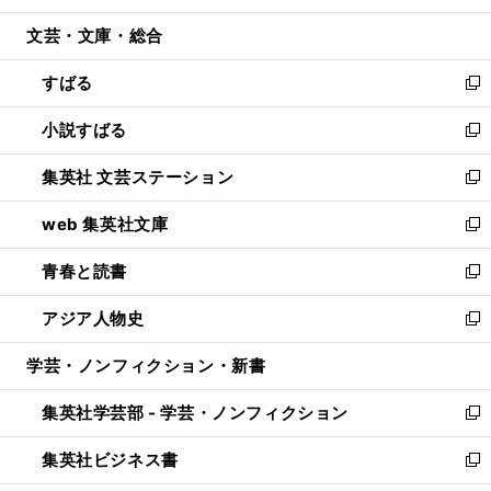
開
ウ
ン
ウ
文芸・文庫・総合
く
で
ド
ィ
開
ウ
ン
すばる
く
で
ド
新
開
ウ
し
小説すばる
く
で
い
新
開
ウ
し
集英社 文芸ステーション
く
ィ
い
新
ン
ウ
し
web 集英社文庫
ド
ィ
い
新
ウ
ン
ウ
し
青春と読書
で
ド
ィ
い
新
開
ウ
ン
ウ
し
アジア人物史
く
で
ド
ィ
い
新
開
ウ
ン
ウ
し
学芸・ノンフィクション・新書
く
で
ド
ィ
い
開
ウ
ン
ウ
集英社学芸部 - 学芸・ノンフィクション
く
で
ド
ィ
新
開
ウ
ン
し
集英社ビジネス書
く
で
ド
い
新
開
ウ
ウ
し