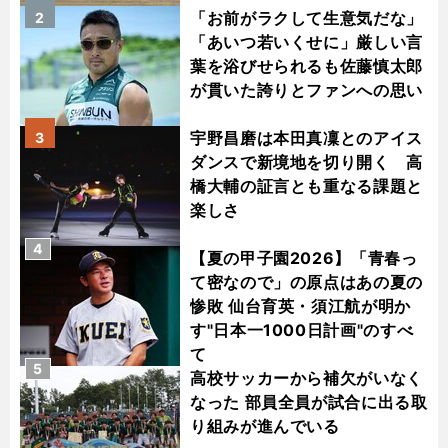
「お前がラクして生意気だな」
2
「あいつ若いくせに」厳しい言
葉を浴びせられるも佐藤慎太郎
が貫いた誇りとファンへの思い
宇野昌磨は本田真凜とのアイス
3
ダンスで新境地を切り開く 高
橋大輔の証言とも重なる課題と
楽しさ
4
【夏の甲子園2026】「青春っ
て密なので」の原点はあの夏の
惨敗 仙台育英・須江航が明か
す"日本一1000日計画"のすべ
て
5
高校サッカーから補欠がいなく
なった 部員全員が試合に出る取
り組みが進んでいる