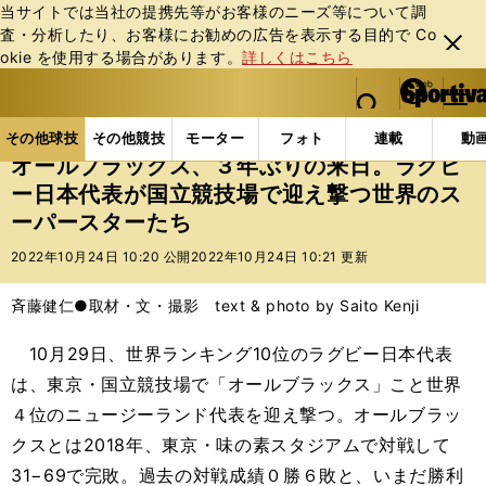
当サイトでは当社の提携先等がお客様のニーズ等について調
査・分析したり、お客様にお勧めの広告を表⽰する⽬的で Co
閉じ
okie を使⽤する場合があります。
詳しくはこちら
る
マイペ
web Sportiva (webスポルティーバ)
検索
メニュ
we
ー
その他球技の記事一覧
ラグビー
オールブラックス
b
ジ
その他球技
その他競技
モーター
フォト
連載
動
ス
オールブラックス、３年ぶりの来日。ラグビ
ポ
ー日本代表が国立競技場で迎え撃つ世界のス
ル
ーパースターたち
テ
ィ
2022年10月24日 10:20 公開
2022年10月24日 10:21 更新
ー
バ
斉藤健仁●取材・文・撮影 text & photo by Saito Kenji
10月29日、世界ランキング10位のラグビー日本代表
は、東京・国立競技場で「オールブラックス」こと世界
４位のニュージーランド代表を迎え撃つ。オールブラッ
クスとは2018年、東京・味の素スタジアムで対戦して
31−69で完敗。過去の対戦成績０勝６敗と、いまだ勝利