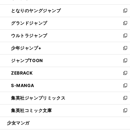
開
ン
ウ
し
となりのヤングジャンプ
く
ド
ィ
い
新
ウ
ン
ウ
し
グランドジャンプ
で
ド
ィ
い
新
開
ウ
ン
ウ
し
ウルトラジャンプ
く
で
ド
ィ
い
新
開
ウ
ン
ウ
し
少年ジャンプ+
く
で
ド
ィ
い
新
開
ウ
ン
ウ
し
ジャンプTOON
く
で
ド
ィ
い
新
開
ウ
ン
ウ
し
ZEBRACK
く
で
ド
ィ
い
新
開
ウ
ン
ウ
し
S-MANGA
く
で
ド
ィ
い
新
開
ウ
ン
ウ
し
集英社ジャンプリミックス
く
で
ド
ィ
い
新
開
ウ
ン
ウ
し
集英社コミック文庫
く
で
ド
ィ
い
新
開
ウ
ン
ウ
し
少女マンガ
く
で
ド
ィ
い
開
ウ
ン
ウ