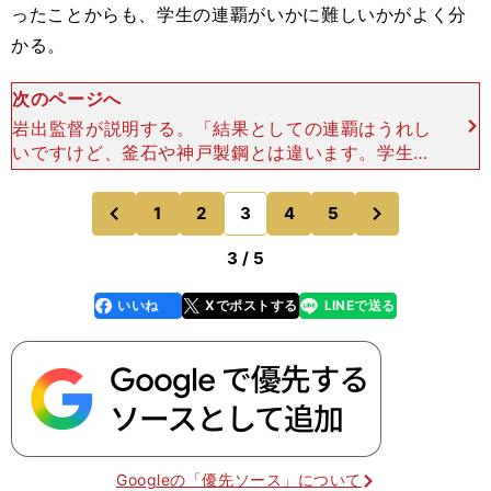
ったことからも、学生の連覇がいかに難しいかがよく分
かる。
次のページへ
岩出監督が説明する。「結果としての連覇はうれし
いですけど、釜石や神戸製鋼とは違います。学生は
夢を持つことがエネルギーとなります。４年間、あ
るいは１年間を、学生が高い目標を持って、きちっ
次
1
2
3
4
5
のページへ
のページへ
と努力してい
前
3 / 5
いいね
Xでポストする
LINEで送る
line
faceboo
x
k
Googleの「優先ソース」について