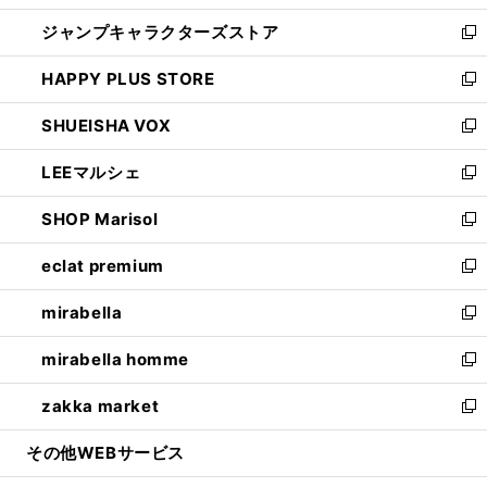
開
ウ
し
ジャンプキャラクターズストア
く
ィ
い
新
ン
ウ
し
HAPPY PLUS STORE
ド
ィ
い
新
ウ
ン
ウ
し
SHUEISHA VOX
で
ド
ィ
い
新
開
ウ
ン
ウ
し
LEEマルシェ
く
で
ド
ィ
い
新
開
ウ
ン
ウ
し
SHOP Marisol
く
で
ド
ィ
い
新
開
ウ
ン
ウ
し
eclat premium
く
で
ド
ィ
い
新
開
ウ
ン
ウ
し
mirabella
く
で
ド
ィ
い
新
開
ウ
ン
ウ
し
mirabella homme
く
で
ド
ィ
い
新
開
ウ
ン
ウ
し
zakka market
く
で
ド
ィ
い
新
開
ウ
ン
ウ
し
その他WEBサービス
く
で
ド
ィ
い
開
ウ
ン
ウ