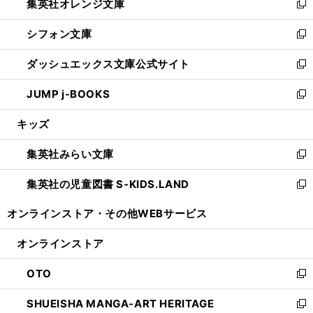
集英社オレンジ文庫
く
で
ド
い
新
開
ウ
ウ
し
シフォン文庫
く
で
ィ
い
新
開
ン
ウ
し
ダッシュエックス文庫公式サイト
く
ド
ィ
い
新
ウ
ン
ウ
し
JUMP j-BOOKS
で
ド
ィ
い
新
開
ウ
ン
ウ
し
キッズ
く
で
ド
ィ
い
開
ウ
ン
ウ
集英社みらい文庫
く
で
ド
ィ
新
開
ウ
ン
し
集英社の児童図書 S-KIDS.LAND
く
で
ド
い
新
開
ウ
ウ
し
オンラインストア・
その他WEBサービス
く
で
ィ
い
開
ン
ウ
オンラインストア
く
ド
ィ
ウ
ン
OTO
で
ド
新
開
ウ
し
SHUEISHA MANGA-ART HERITAGE
く
で
い
新