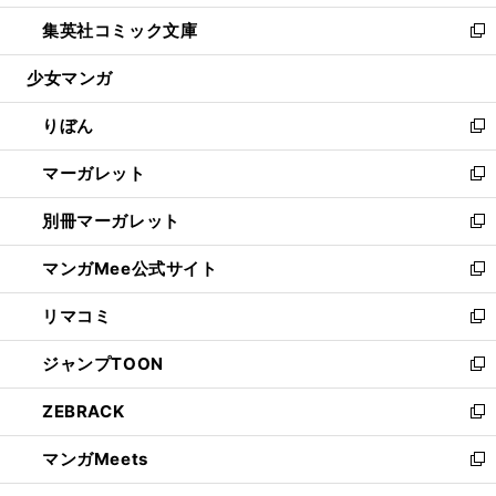
開
ウ
ン
ウ
し
集英社コミック文庫
く
で
ド
ィ
い
新
開
ウ
ン
ウ
し
少女マンガ
く
で
ド
ィ
い
開
ウ
ン
ウ
りぼん
く
で
ド
ィ
新
開
ウ
ン
し
マーガレット
く
で
ド
い
新
開
ウ
ウ
し
別冊マーガレット
く
で
ィ
い
新
開
ン
ウ
し
マンガMee公式サイト
く
ド
ィ
い
新
ウ
ン
ウ
し
リマコミ
で
ド
ィ
い
新
開
ウ
ン
ウ
し
ジャンプTOON
く
で
ド
ィ
い
新
開
ウ
ン
ウ
し
ZEBRACK
く
で
ド
ィ
い
新
開
ウ
ン
ウ
し
マンガMeets
く
で
ド
ィ
い
新
開
ウ
ン
ウ
し