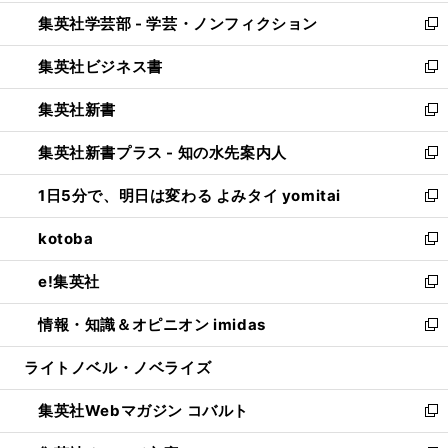
開
ウ
ン
ウ
集英社学芸部 - 学芸・ノンフィクション
く
で
ド
ィ
新
開
ウ
ン
し
集英社ビジネス書
く
で
ド
い
新
開
ウ
ウ
し
集英社新書
く
で
ィ
い
新
開
ン
ウ
し
集英社新書プラス - 知の水先案内人
く
ド
ィ
い
新
ウ
ン
ウ
し
1日5分で、明日は変わる よみタイ yomitai
で
ド
ィ
い
新
開
ウ
ン
ウ
し
kotoba
く
で
ド
ィ
い
新
開
ウ
ン
ウ
し
e!集英社
く
で
ド
ィ
い
新
開
ウ
ン
ウ
し
情報・知識＆オピニオン imidas
く
で
ド
ィ
い
新
開
ウ
ン
ウ
し
ライトノベル・ノベライズ
く
で
ド
ィ
い
開
ウ
ン
ウ
集英社Webマガジン コバルト
く
で
ド
ィ
新
開
ウ
ン
し