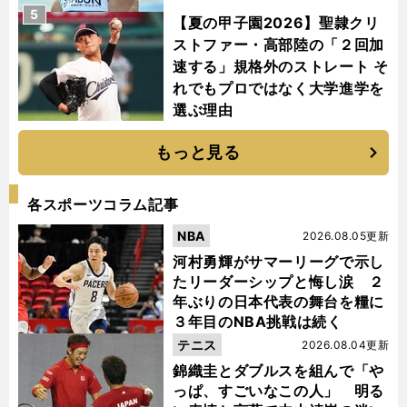
5
【夏の甲子園2026】聖隷クリ
ストファー・高部陸の「２回加
速する」規格外のストレート そ
れでもプロではなく大学進学を
選ぶ理由
もっと見る
各スポーツコラム記事
NBA
2026.08.05更新
河村勇輝がサマーリーグで示し
たリーダーシップと悔し涙 ２
年ぶりの日本代表の舞台を糧に
３年目のNBA挑戦は続く
テニス
2026.08.04更新
錦織圭とダブルスを組んで「や
っぱ、すごいなこの人」 明る