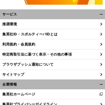
サービス
開
く/
推奨環境
閉
じ
集英社ID・スポルティーバIDとは
る
利用規約・会員規約
特定商取引法に基づく表示・その他の事項
ブラウザプッシュ通知について
サイトマップ
企業情報
開
く/
集英社ホームページ
前
新
閉
へ
し
じ
集英社プライバシーガイドライン
い