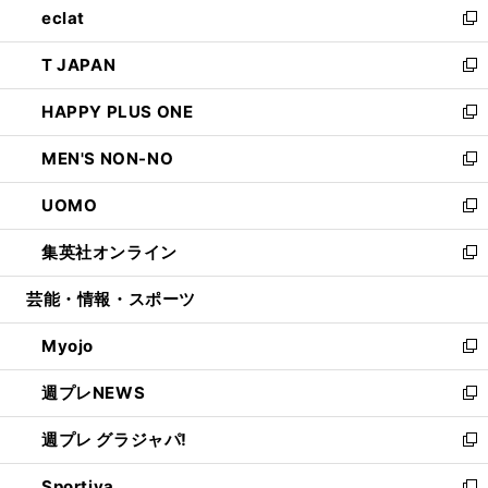
eclat
く
で
ド
ィ
い
新
開
ウ
ン
ウ
し
T JAPAN
く
で
ド
ィ
い
新
開
ウ
ン
ウ
し
HAPPY PLUS ONE
く
で
ド
ィ
い
新
開
ウ
ン
ウ
し
MEN'S NON-NO
く
で
ド
ィ
い
新
開
ウ
ン
ウ
し
UOMO
く
で
ド
ィ
い
新
開
ウ
ン
ウ
し
集英社オンライン
く
で
ド
ィ
い
新
開
ウ
ン
ウ
し
芸能・情報・スポーツ
く
で
ド
ィ
い
開
ウ
ン
ウ
Myojo
く
で
ド
ィ
新
開
ウ
ン
し
週プレNEWS
く
で
ド
い
新
開
ウ
ウ
し
週プレ グラジャパ!
く
で
ィ
い
新
開
ン
ウ
し
Sportiva
く
ド