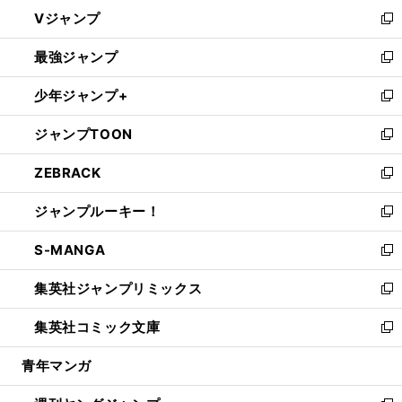
ウ
し
Vジャンプ
ィ
い
新
ン
ウ
し
最強ジャンプ
ド
ィ
い
新
ウ
ン
ウ
し
少年ジャンプ+
で
ド
ィ
い
新
開
ウ
ン
ウ
し
ジャンプTOON
く
で
ド
ィ
い
新
開
ウ
ン
ウ
し
ZEBRACK
く
で
ド
ィ
い
新
開
ウ
ン
ウ
し
ジャンプルーキー！
く
で
ド
ィ
い
新
開
ウ
ン
ウ
し
S-MANGA
く
で
ド
ィ
い
新
開
ウ
ン
ウ
し
集英社ジャンプリミックス
く
で
ド
ィ
い
新
開
ウ
ン
ウ
し
集英社コミック文庫
く
で
ド
ィ
い
新
開
ウ
ン
ウ
し
青年マンガ
く
で
ド
ィ
い
開
ウ
ン
ウ