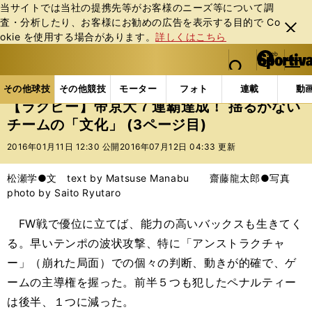
当サイトでは当社の提携先等がお客様のニーズ等について調
査・分析したり、お客様にお勧めの広告を表⽰する⽬的で Co
閉じ
okie を使⽤する場合があります。
詳しくはこちら
る
マイペ
web Sportiva (webスポルティーバ)
検索
メニュ
we
ー
その他球技の記事一覧
ラグビー
【ラグビー】帝京大
b
ジ
その他球技
その他競技
モーター
フォト
連載
動
ス
【ラグビー】帝京大７連覇達成！ 揺るがない
ポ
チームの「文化」 (3ページ目)
ル
テ
2016年01月11日 12:30 公開
2016年07月12日 04:33 更新
ィ
ー
松瀬学●文 text by Matsuse Manabu 齋藤龍太郎●写真
バ
photo by Saito Ryutaro
FW戦で優位に立てば、能力の高いバックスも生きてく
る。早いテンポの波状攻撃、特に「アンストラクチャ
ー」（崩れた局面）での個々の判断、動きが的確で、ゲ
ームの主導権を握った。前半５つも犯したペナルティー
は後半、１つに減った。