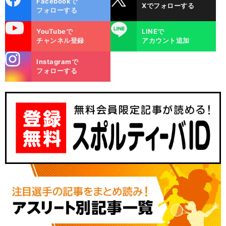
Facebookで
Xでフォローする
ok
フォローする
uTube
LINE
YouTubeで
LINEで
チャンネル登録
アカウント追加
stagra
Instagramで
m
フォローする