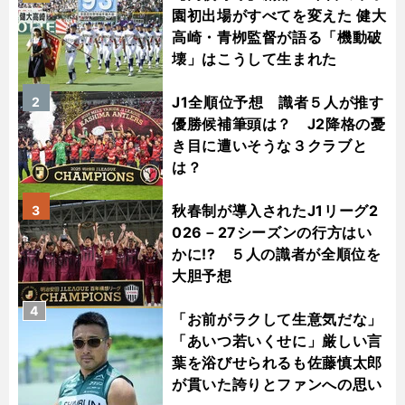
園初出場がすべてを変えた 健大
高崎・青栁監督が語る「機動破
壊」はこうして生まれた
J1全順位予想 識者５人が推す
2
優勝候補筆頭は？ J2降格の憂
き目に遭いそうな３クラブと
は？
秋春制が導入されたJ1リーグ2
3
026－27シーズンの行方はい
かに!? ５人の識者が全順位を
大胆予想
4
「お前がラクして生意気だな」
「あいつ若いくせに」厳しい言
葉を浴びせられるも佐藤慎太郎
が貫いた誇りとファンへの思い