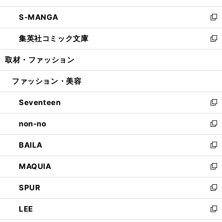
開
ウ
ン
ウ
し
S-MANGA
く
で
ド
ィ
い
新
開
ウ
ン
ウ
し
集英社コミック文庫
く
で
ド
ィ
い
新
開
ウ
ン
ウ
し
取材・ファッション
く
で
ド
ィ
い
開
ウ
ン
ウ
ファッション・美容
く
で
ド
ィ
開
ウ
ン
Seventeen
く
で
ド
新
開
ウ
し
non-no
く
で
い
新
開
ウ
し
BAILA
く
ィ
い
新
ン
ウ
し
MAQUIA
ド
ィ
い
新
ウ
ン
ウ
し
SPUR
で
ド
ィ
い
新
開
ウ
ン
ウ
し
LEE
く
で
ド
ィ
い
新
開
ウ
ン
ウ
し