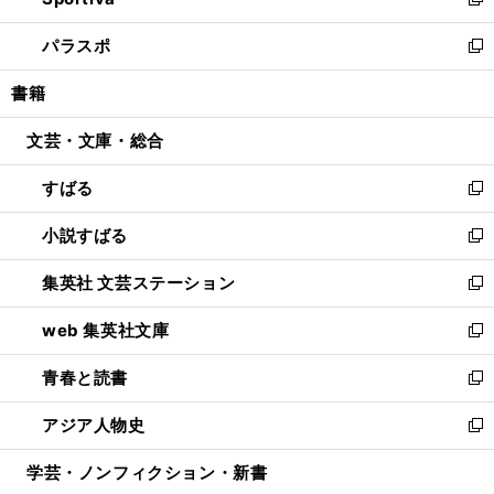
ィ
い
新
ウ
ン
ウ
し
パラスポ
で
ド
ィ
い
新
開
ウ
ン
ウ
し
書籍
く
で
ド
ィ
い
開
ウ
ン
ウ
文芸・文庫・総合
く
で
ド
ィ
開
ウ
ン
すばる
く
で
ド
新
開
ウ
し
小説すばる
く
で
い
新
開
ウ
し
集英社 文芸ステーション
く
ィ
い
新
ン
ウ
し
web 集英社文庫
ド
ィ
い
新
ウ
ン
ウ
し
青春と読書
で
ド
ィ
い
新
開
ウ
ン
ウ
し
アジア人物史
く
で
ド
ィ
い
新
開
ウ
ン
ウ
し
学芸・ノンフィクション・新書
く
で
ド
ィ
い