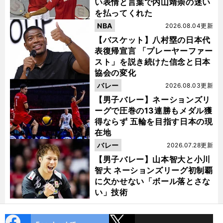
い表情と言葉で内山靖崇の迷い
を払ってくれた
NBA
2026.08.04更新
【バスケット】八村塁の日本代
表復帰宣言 「プレーヤーファー
スト」を説き続けた信念と日本
協会の変化
バレー
2026.08.03更新
【男子バレー】ネーションズリ
ーグで圧巻の13連勝もメダル獲
得ならず 五輪を目指す日本の現
在地
バレー
2026.07.28更新
【男子バレー】山本智大と小川
智大 ネーションズリーグ初制覇
に欠かせない「ボール落とさな
い」技術
cebo
X