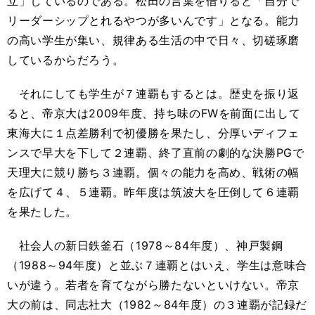
立」しているのである。松田の言葉を借りると「自分で
リーダーシップとれるやつが多いんです」となる。能力
の高い学生が集い、規律ある生活の中で日々、切磋琢磨
しているからだろう。
それにしても学生が７連覇もするとは。歴史を振り返
ると、帝京大は2009年度、持ち味のFWを前面に出して
東海大に１点差勝利で初優勝を果たし、分厚いディフェ
ンスで早大を下して２連覇、終了直前の劇的な決勝PGで
天理大に競り勝ち３連覇。個々の能力を高め、戦術の幅
を広げて４、５連覇。昨年度は筑波大を圧倒して６連覇
を果たした。
社会人の新日鉄釜石（1978～84年度）、神戸製鋼
（1988～94年度）と並ぶ７連覇とはいえ、学生は意味合
いが違う。若者を育てながら勝たないといけない。帝京
大の前は、同志社大（1982～84年度）の３連覇が記録だ