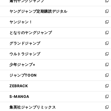
週刊ヤングジャンプ
く
で
ド
ィ
新
開
ウ
ン
し
ヤングジャンプ定期購読デジタル
く
で
ド
い
新
開
ウ
ウ
し
ヤンジャン！
く
で
ィ
い
新
開
ン
ウ
し
となりのヤングジャンプ
く
ド
ィ
い
新
ウ
ン
ウ
し
グランドジャンプ
で
ド
ィ
い
新
開
ウ
ン
ウ
し
ウルトラジャンプ
く
で
ド
ィ
い
新
開
ウ
ン
ウ
し
少年ジャンプ+
く
で
ド
ィ
い
新
開
ウ
ン
ウ
し
ジャンプTOON
く
で
ド
ィ
い
新
開
ウ
ン
ウ
し
ZEBRACK
く
で
ド
ィ
い
新
開
ウ
ン
ウ
し
S-MANGA
く
で
ド
ィ
い
新
開
ウ
ン
ウ
し
集英社ジャンプリミックス
く
で
ド
ィ
い
新