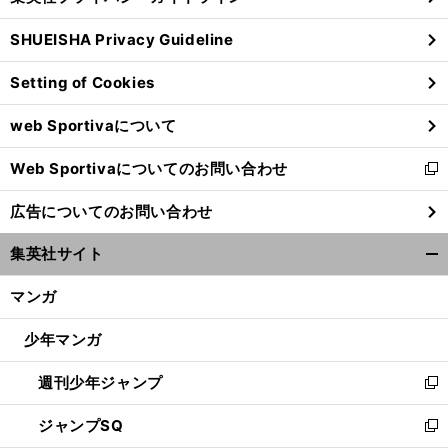
る
ウ
SHUEISHA Privacy Guideline
ィ
ン
Setting of Cookies
ド
ウ
web Sportivaについて
で
開
Web Sportivaについてのお問い合わせ
く
新
し
広告についてのお問い合わせ
い
ウ
集英社サイト
ィ
開
ン
く/
マンガ
ド
閉
ウ
じ
少年マンガ
で
る
開
週刊少年ジャンプ
く
新
し
ジャンプSQ
い
新