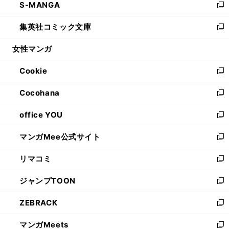
S-MANGA
く
で
ド
ィ
い
新
開
ウ
ン
ウ
し
集英社コミック文庫
く
で
ド
ィ
い
新
開
ウ
ン
ウ
し
女性マンガ
く
で
ド
ィ
い
開
ウ
ン
ウ
Cookie
く
で
ド
ィ
新
開
ウ
ン
し
Cocohana
く
で
ド
い
新
開
ウ
ウ
し
office YOU
く
で
ィ
い
新
開
ン
ウ
し
マンガMee公式サイト
く
ド
ィ
い
新
ウ
ン
ウ
し
リマコミ
で
ド
ィ
い
新
開
ウ
ン
ウ
し
ジャンプTOON
く
で
ド
ィ
い
新
開
ウ
ン
ウ
し
ZEBRACK
く
で
ド
ィ
い
新
開
ウ
ン
ウ
し
マンガMeets
く
で
ド
ィ
い
新