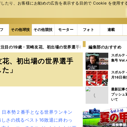
たり、お客様にお勧めの広告を表⽰する⽬的で Cookie を使⽤す
フ
その他球技
その他競技
モーター
フォト
連載
注目の19歳・宮崎友花、初出場の世界選手権で16強敗退に「終わり
編集部のおすすめ
スポルテ
友花、初出場の世界選手
集号 Vol
した」
スポルテ
月16日発
最新記事
プッシュ
いて
。日本勢２番手となる世界ランキン
しさの残るベスト16敗退に終わっ