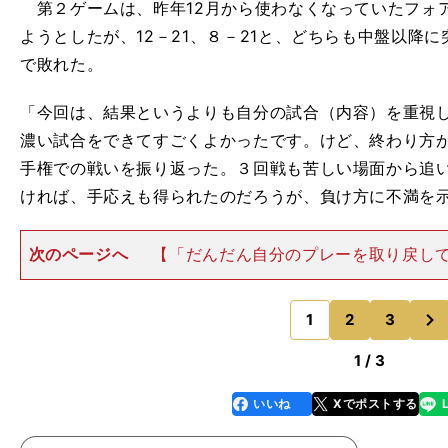
第２ゲームは、昨年12月から使わなくなっていたフォ
ようとしたが、12－21、８－21と、どちらも中盤以降
で敗れた。
「今回は、結果というよりも自分の試合（内容）を重視
濃い試合をできてすごくよかったです。けど、終わり方
手権での戦いを振り返った。３回戦も苦しい場面から追
ければ、手応えも得られたのだろうが、負け方に不満を
次のページへ
【「だんだん自分のプレーを取り戻し
若くして世界の第一線に踏み込んだ宮崎には、肩書き
回る。若き全日本女王であり、ロサンゼルス五輪の星で
次
ク８位（８月26日更新
1
2
3
のページへ
1 / 3
いいね
Xでポストする
line
faceboo
x
k