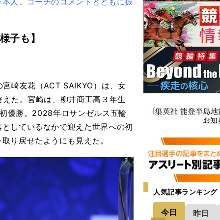
を本人、コーチのコメントとともに振
様子も】
友花（ACT SAIKYO）は、女
終えた。宮崎は、柳井商工高３年生
初優勝。2028年ロサンゼルス五輪
落としているなかで迎えた世界への初
を取り戻せたようにも見えた。
人気記事ランキング
今日
昨日