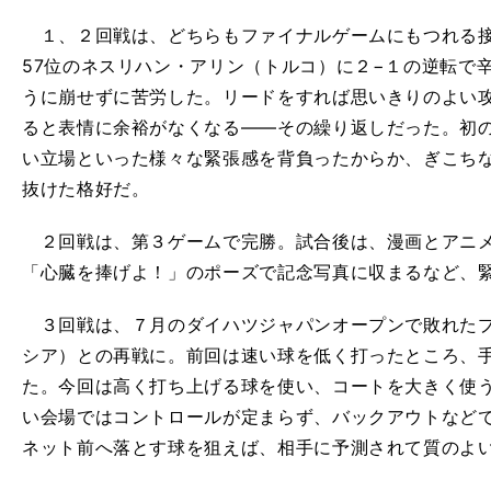
１、２回戦は、どちらもファイナルゲームにもつれる接
57位のネスリハン・アリン（トルコ）に２−１の逆転で辛
うに崩せずに苦労した。リードをすれば思いきりのよい
ると表情に余裕がなくなる――その繰り返しだった。初
い立場といった様々な緊張感を背負ったからか、ぎこち
抜けた格好だ。
２回戦は、第３ゲームで完勝。試合後は、漫画とアニメ
「心臓を捧げよ！」のポーズで記念写真に収まるなど、
３回戦は、７月のダイハツジャパンオープンで敗れたプ
シア）との再戦に。前回は速い球を低く打ったところ、
た。今回は高く打ち上げる球を使い、コートを大きく使
い会場ではコントロールが定まらず、バックアウトなど
ネット前へ落とす球を狙えば、相手に予測されて質のよ