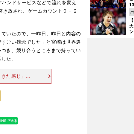
アハンドサービスなどで流れを変え
1
ら
に突き放され、ゲームカウント０－２
バ
の
【
大
ン
していたので、一昨日、昨日と内容の
か
がすごい残念でした」と宮崎は世界選
さ
いつき、競り合うところまで持ってい
示した。
てきた感じ」】
と期待がついて
ある。世界ラン
LINEで送る
も