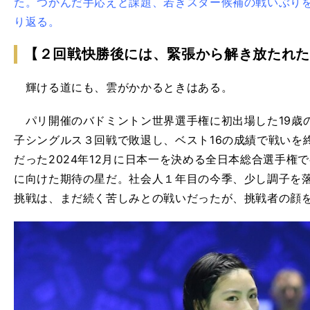
た。つかんだ手応えと課題、若きスター候補の戦いぶり
り返る。
【２回戦快勝後には、緊張から解き放たれた
輝ける道にも、雲がかかるときはある。
パリ開催のバドミントン世界選手権に初出場した19歳の宮崎
子シングルス３回戦で敗退し、ベスト16の成績で戦いを
だった2024年12月に日本一を決める全日本総合選手権で
に向けた期待の星だ。社会人１年目の今季、少し調子を
挑戦は、まだ続く苦しみとの戦いだったが、挑戦者の顔