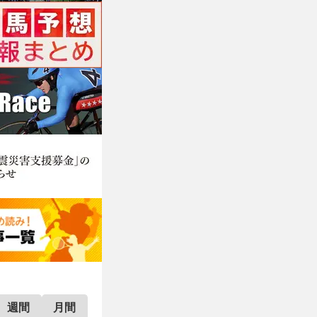
週間
月間