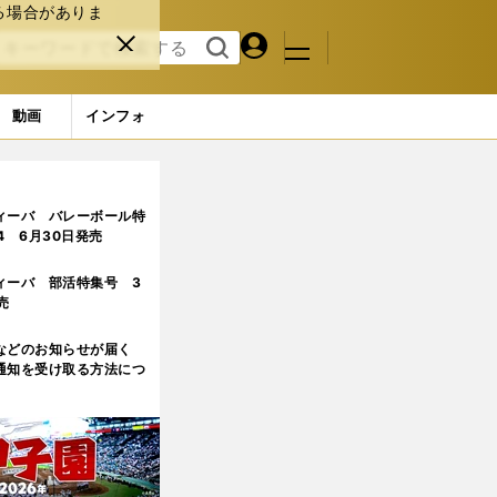
る場合がありま
マイペ
閉じ
検索
メニュ
ー
る
す
ジ
る
動画
インフォ
方が残念でした」
ィーバ バレーボール特
.4 6月30日発売
ィーバ 部活特集号 3
売
などのお知らせが届く
通知を受け取る方法につ