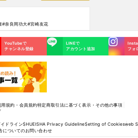
権
#奈良岡功大
#宮崎友花
Instagra
LINE
YouTubeで
LINEで
Inst
m
チャンネル登録
アカウント追加
フォ
利用規約・会員規約
特定商取引法に基づく表示・その他の事項
プ
ガイドライン
SHUEISHA Privacy Guideline
Setting of Cookies
web 
告についてのお問い合わせ