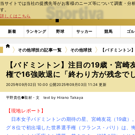
当サイトでは当社の提携先等がお客様のニーズ等について調査・分析し
web Sportiva (webスポルティーバ)
す。
詳しくはこちら
新着
ランキング
野球
サッカー
競馬
ゴル
we
その他球技の記事一覧
その他球技
【バドミントン】
b
ス
【バドミントン】注目の19歳・宮崎
ポ
ル
権で16強敗退に「終わり方が残念で
テ
2025年09月02日 10:00 公開
2025年09月03日 11:24 更新
ィ
ー
バ
平野貴也●取材・文 text by Hirano Takaya
【現地レポート】
日本女子バドミントンの期待の星、宮崎友花（19歳）
グ８位で初出場した世界選手権（フランス・パリ）は、悔