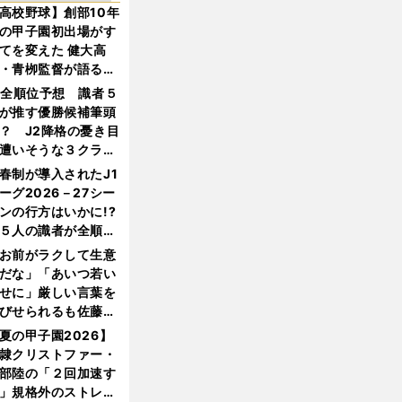
高校野球】創部10年
の甲子園初出場がす
てを変えた 健大高
・青栁監督が語る
機動破壊」はこうし
1全順位予想 識者５
生まれた
が推す優勝候補筆頭
？ J2降格の憂き目
遭いそうな３クラブ
は？
春制が導入されたJ1
ーグ2026－27シー
ンの行方はいかに!?
５人の識者が全順位
大胆予想
お前がラクして生意
だな」「あいつ若い
せに」厳しい言葉を
びせられるも佐藤慎
郎が貫いた誇りとフ
夏の甲子園2026】
ンへの思い
隷クリストファー・
部陸の「２回加速す
」規格外のストレー