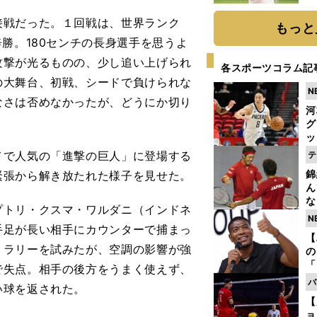
ト
く
戦だった。１回戦は、世界ランク
もっと
勝。180センチの長身選手を思うよ
攻撃が光るものの、少し追い上げられ
各スポーツコラム記
の大舞台、初戦、シードで負けられな
N
なさは否めなかったが、どうにか切り
河
グ
ッ
り
で人気の「進撃の巨人」に登場する
テ
糧
錦
緊張から解き放たれた様子を見せた。
は
ん
な
トリ・クスマ・ワルダニ（インドネ
情
N
迷
手足が長い相手にカウンターで捕まっ
【
うラリーを試みたが、空調の影響が強
の
「
で失点。相手の後方をうまく使えず、
ト
バ
い球を返された。
と
【
ョ