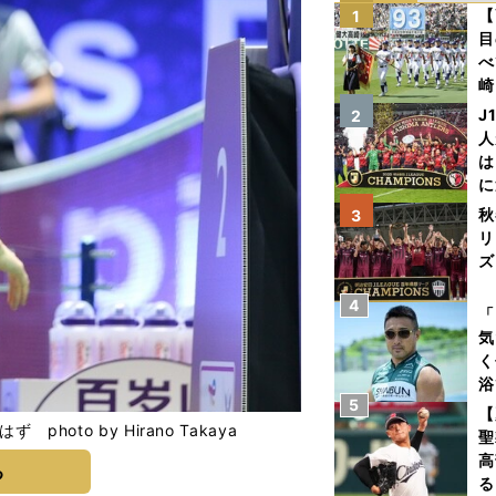
【
1
目
べ
崎
「
J
2
て
人
は
に
と
秋
3
リ
ズ
4
を
「
気
く
浴
5
太
【
ァ
to by Hirano Takaya
聖
高
る
る