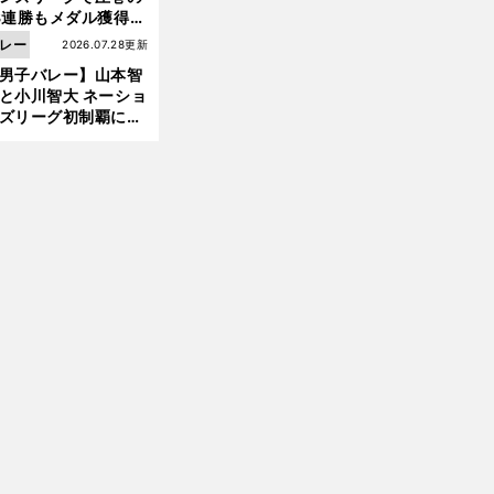
3連勝もメダル獲得な
ず 五輪を目指す日本
レー
2026.07.28更新
現在地
男子バレー】山本智
と小川智大 ネーショ
ズリーグ初制覇に欠
せない「ボール落と
ない」技術
」
前