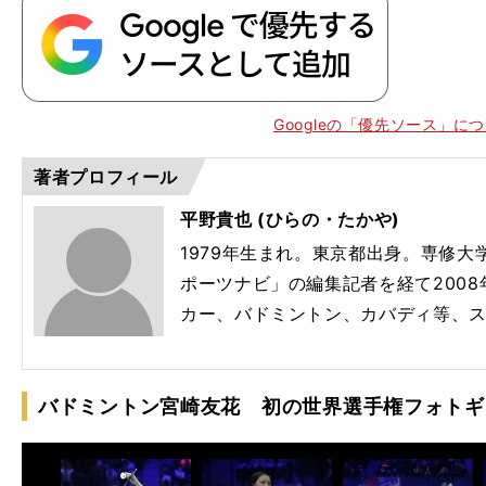
球
た体の状態
は「
ない
いる
Googleの「優先ソース」に
著者プロフィール
平野貴也 (ひらの・たかや)
1979年生まれ。東京都出身。専修
ポーツナビ」の編集記者を経て200
カー、バドミントン、カバディ等、
バドミントン宮崎友花 初の世界選手権フォトギ