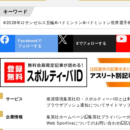
キーワード
#2028年ロサンゼルス五輪
#バドミントン
#バドミントン世界選手
ebo
X
YouTube
Facebookで
Xでフォローする
ok
フォローする
サービス
推奨環境
集英社ID・スポルティーバIDとは
ブラウザプッシュ通知について
サイトマッ
企業情報
集英社ホームページ
集英社プライバシー
新
Web Sportivaについてのお問い合わせ
広
し
新