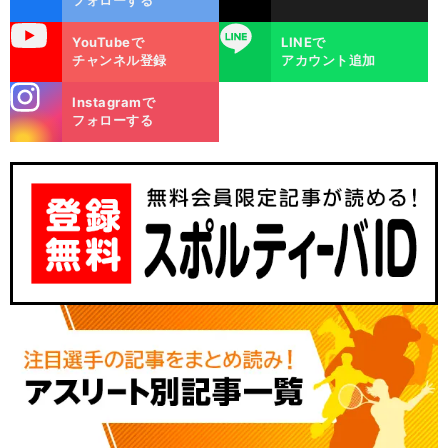
フォローする
uTube
LINE
YouTubeで
LINEで
チャンネル登録
アカウント追加
stagra
Instagramで
m
フォローする
前
へ