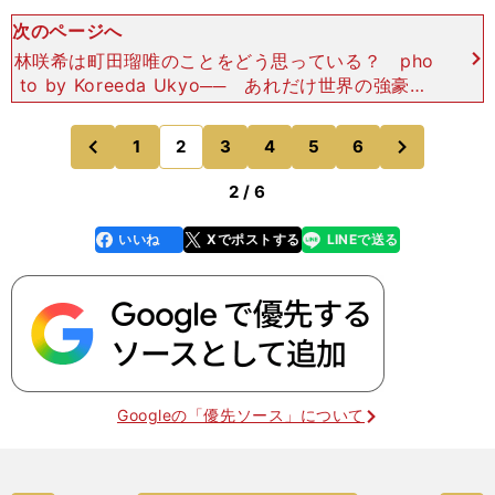
次のページへ
林咲希は町田瑠唯のことをどう思っている？ pho
to by Koreeda Ukyo── あれだけ世界の強豪と
対等にやれて、自信にはなっていないのですか？町
田 私は「なってない」です。林 うん。な
次
1
2
3
4
5
6
のページへ
のページへ
前
2 / 6
いいね
Xでポストする
LINEで送る
line
faceboo
x
k
Googleの「優先ソース」について