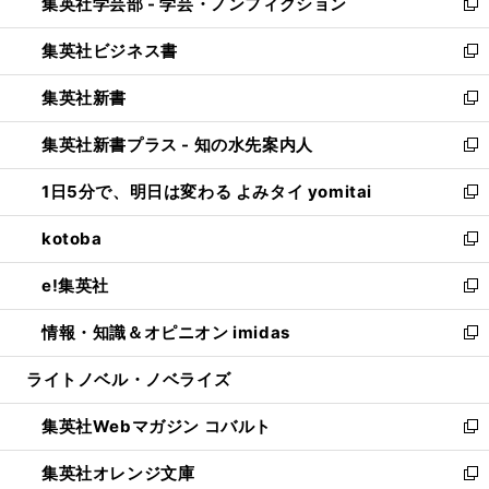
集英社学芸部 - 学芸・ノンフィクション
く
で
ド
ィ
新
開
ウ
ン
し
集英社ビジネス書
く
で
ド
い
新
開
ウ
ウ
し
集英社新書
く
で
ィ
い
新
開
ン
ウ
し
集英社新書プラス - 知の水先案内人
く
ド
ィ
い
新
ウ
ン
ウ
し
1日5分で、明日は変わる よみタイ yomitai
で
ド
ィ
い
新
開
ウ
ン
ウ
し
kotoba
く
で
ド
ィ
い
新
開
ウ
ン
ウ
し
e!集英社
く
で
ド
ィ
い
新
開
ウ
ン
ウ
し
情報・知識＆オピニオン imidas
く
で
ド
ィ
い
新
開
ウ
ン
ウ
し
ライトノベル・ノベライズ
く
で
ド
ィ
い
開
ウ
ン
ウ
集英社Webマガジン コバルト
く
で
ド
ィ
新
開
ウ
ン
し
集英社オレンジ文庫
く
で
ド
い
新