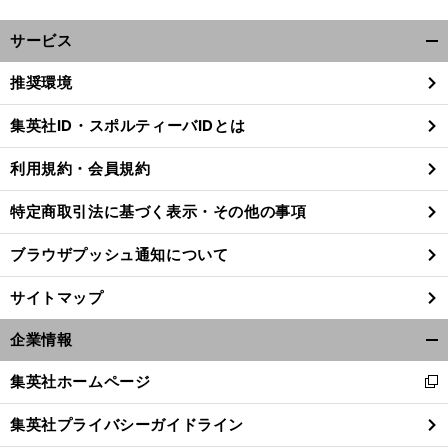
サービス
開
く/
推奨環境
閉
じ
集英社ID・スポルティーバIDとは
る
利用規約・会員規約
特定商取引法に基づく表示・その他の事項
ブラウザプッシュ通知について
サイトマップ
企業情報
開
く/
集英社ホームページ
新
閉
し
じ
集英社プライバシーガイドライン
い
る