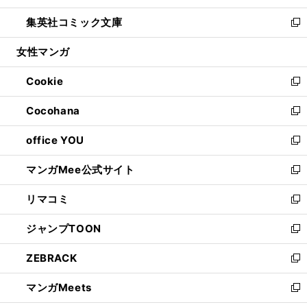
開
ウ
ン
ウ
し
集英社コミック文庫
く
で
ド
ィ
い
新
開
ウ
ン
ウ
し
女性マンガ
く
で
ド
ィ
い
開
ウ
ン
ウ
Cookie
く
で
ド
ィ
新
開
ウ
ン
し
Cocohana
く
で
ド
い
新
開
ウ
ウ
し
office YOU
く
で
ィ
い
新
開
ン
ウ
し
マンガMee公式サイト
く
ド
ィ
い
新
ウ
ン
ウ
し
リマコミ
で
ド
ィ
い
新
開
ウ
ン
ウ
し
ジャンプTOON
く
で
ド
ィ
い
新
開
ウ
ン
ウ
し
ZEBRACK
く
で
ド
ィ
い
新
開
ウ
ン
ウ
し
マンガMeets
く
で
ド
ィ
い
新
開
ウ
ン
ウ
し