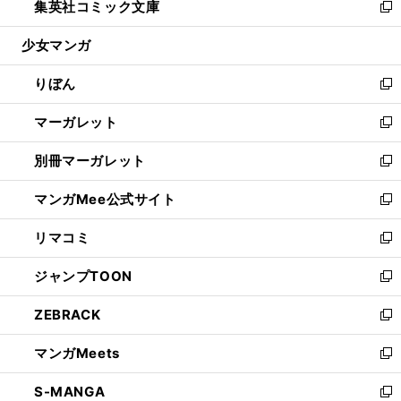
集英社コミック文庫
く
で
ド
ィ
い
新
開
ウ
ン
ウ
し
少女マンガ
く
で
ド
ィ
い
開
ウ
ン
ウ
りぼん
く
で
ド
ィ
新
開
ウ
ン
し
マーガレット
く
で
ド
い
新
開
ウ
ウ
し
別冊マーガレット
く
で
ィ
い
新
開
ン
ウ
し
マンガMee公式サイト
く
ド
ィ
い
新
ウ
ン
ウ
し
リマコミ
で
ド
ィ
い
新
開
ウ
ン
ウ
し
ジャンプTOON
く
で
ド
ィ
い
新
開
ウ
ン
ウ
し
ZEBRACK
く
で
ド
ィ
い
新
開
ウ
ン
ウ
し
マンガMeets
く
で
ド
ィ
い
新
開
ウ
ン
ウ
し
S-MANGA
く
で
ド
ィ
い
新