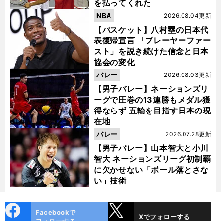
を払ってくれた
NBA
2026.08.04更新
【バスケット】八村塁の日本代
表復帰宣言 「プレーヤーファー
スト」を説き続けた信念と日本
協会の変化
バレー
2026.08.03更新
【男子バレー】ネーションズリ
ーグで圧巻の13連勝もメダル獲
得ならず 五輪を目指す日本の現
在地
バレー
2026.07.28更新
【男子バレー】山本智大と小川
智大 ネーションズリーグ初制覇
に欠かせない「ボール落とさな
い」技術
cebo
X
Facebookで
Xでフォローする
ok