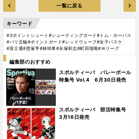
一覧に戻る
キーワード
#3ポイントシュート
#シューティングガード
#トム・ホーバス
#パリ五輪
#ポイントガード
#レッドウェーブ
#女子バスケ
#富士通
#恩塚亨
#林咲希
#永塚和志
#町田瑠唯
#Ｗリーグ
編集部のおすすめ
スポルティーバ バレーボール
特集号 Vol.4 6月30日発売
スポルティーバ 部活特集号
3月16日発売