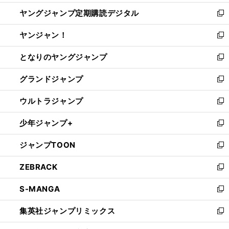
開
ウ
ン
し
ヤングジャンプ定期購読デジタル
く
で
ド
い
新
開
ウ
ウ
し
ヤンジャン！
く
で
ィ
い
新
開
ン
ウ
し
となりのヤングジャンプ
く
ド
ィ
い
新
ウ
ン
ウ
し
グランドジャンプ
で
ド
ィ
い
新
開
ウ
ン
ウ
し
ウルトラジャンプ
く
で
ド
ィ
い
新
開
ウ
ン
ウ
し
少年ジャンプ+
く
で
ド
ィ
い
新
開
ウ
ン
ウ
し
ジャンプTOON
く
で
ド
ィ
い
新
開
ウ
ン
ウ
し
ZEBRACK
く
で
ド
ィ
い
新
開
ウ
ン
ウ
し
S-MANGA
く
で
ド
ィ
い
新
開
ウ
ン
ウ
し
集英社ジャンプリミックス
く
で
ド
ィ
い
新
開
ウ
ン
ウ
し