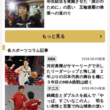
羽生結弦を覚醒させた「誰かの
ために」の思い 五輪連覇の偉
業への道のり
もっと見る
各スポーツコラム記事
NBA
2026.08.05更新
河村勇輝がサマーリーグで示し
たリーダーシップと悔し涙 ２
年ぶりの日本代表の舞台を糧に
３年目のNBA挑戦は続く
テニス
2026.08.04更新
錦織圭とダブルスを組んで「や
っぱ、すごいなこの人」 明る
い表情と言葉で内山靖崇の迷い