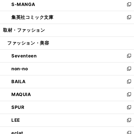
S-MANGA
く
で
ド
ィ
い
新
開
ウ
ン
ウ
し
集英社コミック文庫
く
で
ド
ィ
い
新
開
ウ
ン
ウ
し
取材・ファッション
く
で
ド
ィ
い
開
ウ
ン
ウ
ファッション・美容
く
で
ド
ィ
開
ウ
ン
Seventeen
く
で
ド
新
開
ウ
し
non-no
く
で
い
新
開
ウ
し
BAILA
く
ィ
い
新
ン
ウ
し
MAQUIA
ド
ィ
い
新
ウ
ン
ウ
し
SPUR
で
ド
ィ
い
新
開
ウ
ン
ウ
し
LEE
く
で
ド
ィ
い
新
開
ウ
ン
ウ
し
eclat
く
で
ド
ィ
い