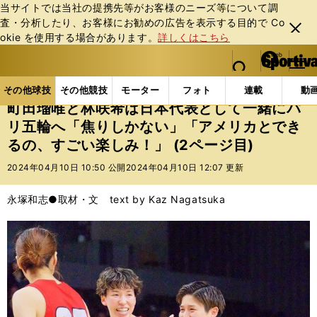
当サイトでは当社の提携先等がお客様のニーズ等について調
査・分析したり、お客様にお勧めの広告を表⽰する⽬的で Co
閉じ
okie を使⽤する場合があります。
詳しくはこちら
る
マイペ
web Sportiva (webスポルティーバ)
検索
メニュ
we
ー
その他球技の記事一覧
バスケットボール
国内バス
b
ジ
その他球技
その他競技
モーター
フォト
連載
動
ス
町田瑠唯と林咲希は日本代表として一緒にパ
ポ
リ五輪へ「焦りしかない」「アメリカとでき
ル
るの、すごい楽しみ！」 (2ページ目)
テ
ィ
2024年04月10日 10:50 公開
2024年04月10日 12:07 更新
ー
バ
永塚和志●取材・文 text by Kaz Nagatsuka