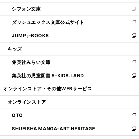
開
ウ
ウ
し
シフォン文庫
く
で
ィ
い
新
開
ン
ウ
し
ダッシュエックス文庫公式サイト
く
ド
ィ
い
新
ウ
ン
ウ
し
JUMP j-BOOKS
で
ド
ィ
い
新
開
ウ
ン
ウ
し
キッズ
く
で
ド
ィ
い
開
ウ
ン
ウ
集英社みらい文庫
く
で
ド
ィ
新
開
ウ
ン
し
集英社の児童図書 S-KIDS.LAND
く
で
ド
い
新
開
ウ
ウ
し
オンラインストア・
その他WEBサービス
く
で
ィ
い
開
ン
ウ
オンラインストア
く
ド
ィ
ウ
ン
OTO
で
ド
新
開
ウ
し
SHUEISHA MANGA-ART HERITAGE
く
で
い
新
開
ウ
し