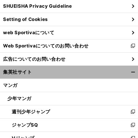
ウ
SHUEISHA Privacy Guideline
ィ
ン
Setting of Cookies
ド
ウ
web Sportivaについて
で
開
Web Sportivaについてのお問い合わせ
く
新
し
広告についてのお問い合わせ
い
ウ
集英社サイト
ィ
開
ン
く/
マンガ
ド
閉
ウ
じ
少年マンガ
で
る
開
週刊少年ジャンプ
く
新
し
ジャンプSQ
い
新
ウ
し