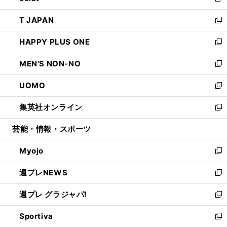
新
開
ウ
ン
ウ
し
T JAPAN
く
で
ド
ィ
い
新
開
ウ
ン
ウ
し
HAPPY PLUS ONE
く
で
ド
ィ
い
新
開
ウ
ン
ウ
し
MEN'S NON-NO
く
で
ド
ィ
い
新
開
ウ
ン
ウ
し
UOMO
く
で
ド
ィ
い
新
開
ウ
ン
ウ
し
集英社オンライン
く
で
ド
ィ
い
新
開
ウ
ン
ウ
し
芸能・情報・スポーツ
く
で
ド
ィ
い
開
ウ
ン
ウ
Myojo
く
で
ド
ィ
新
開
ウ
ン
し
週プレNEWS
く
で
ド
い
新
開
ウ
ウ
し
週プレ グラジャパ!
く
で
ィ
い
新
開
ン
ウ
し
Sportiva
く
ド
ィ
い
新