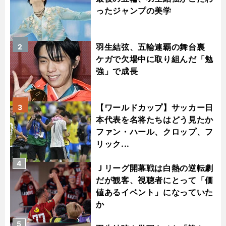
ったジャンプの美学
羽生結弦、五輪連覇の舞台裏
2
ケガで欠場中に取り組んだ「勉
強」で成長
【ワールドカップ】サッカー日
3
本代表を名将たちはどう見たか
ファン・ハール、クロップ、フ
リック...
4
Ｊリーグ開幕戦は白熱の逆転劇
だが観客、視聴者にとって「価
値あるイベント」になっていた
か
5