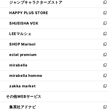
ジャンプキャラクターズストア
く
ィ
い
新
ン
ウ
し
HAPPY PLUS STORE
ド
ィ
い
新
ウ
ン
ウ
し
SHUEISHA VOX
で
ド
ィ
い
新
開
ウ
ン
ウ
し
LEEマルシェ
く
で
ド
ィ
い
新
開
ウ
ン
ウ
し
SHOP Marisol
く
で
ド
ィ
い
新
開
ウ
ン
ウ
し
eclat premium
く
で
ド
ィ
い
新
開
ウ
ン
ウ
し
mirabella
く
で
ド
ィ
い
新
開
ウ
ン
ウ
し
mirabella homme
く
で
ド
ィ
い
新
開
ウ
ン
ウ
し
zakka market
く
で
ド
ィ
い
新
開
ウ
ン
ウ
し
その他WEBサービス
く
で
ド
ィ
い
開
ウ
ン
ウ
集英社アドナビ
く
で
ド
ィ
新