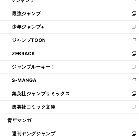
Vジャンプ
ィ
い
新
ン
ウ
し
最強ジャンプ
ド
ィ
い
新
ウ
ン
ウ
し
少年ジャンプ+
で
ド
ィ
い
新
開
ウ
ン
ウ
し
ジャンプTOON
く
で
ド
ィ
い
新
開
ウ
ン
ウ
し
ZEBRACK
く
で
ド
ィ
い
新
開
ウ
ン
ウ
し
ジャンプルーキー！
く
で
ド
ィ
い
新
開
ウ
ン
ウ
し
S-MANGA
く
で
ド
ィ
い
新
開
ウ
ン
ウ
し
集英社ジャンプリミックス
く
で
ド
ィ
い
新
開
ウ
ン
ウ
し
集英社コミック文庫
く
で
ド
ィ
い
新
開
ウ
ン
ウ
し
青年マンガ
く
で
ド
ィ
い
開
ウ
ン
ウ
週刊ヤングジャンプ
く
で
ド
ィ
新