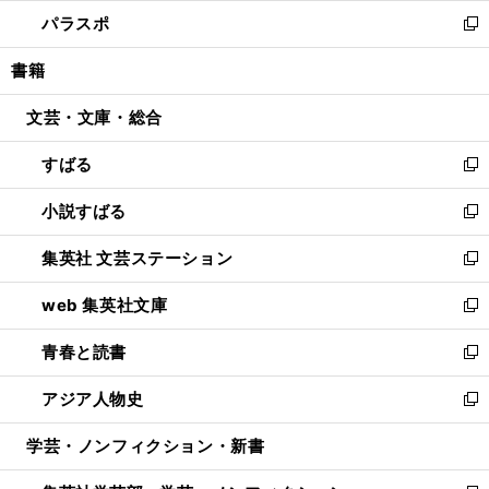
ウ
ン
ウ
し
パラスポ
で
ド
ィ
い
新
開
ウ
ン
ウ
し
書籍
く
で
ド
ィ
い
開
ウ
ン
ウ
文芸・文庫・総合
く
で
ド
ィ
開
ウ
ン
すばる
く
で
ド
新
開
ウ
し
小説すばる
く
で
い
新
開
ウ
し
集英社 文芸ステーション
く
ィ
い
新
ン
ウ
し
web 集英社文庫
ド
ィ
い
新
ウ
ン
ウ
し
青春と読書
で
ド
ィ
い
新
開
ウ
ン
ウ
し
アジア人物史
く
で
ド
ィ
い
新
開
ウ
ン
ウ
し
学芸・ノンフィクション・新書
く
で
ド
ィ
い
開
ウ
ン
ウ