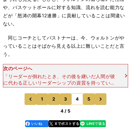
や、バスケットボールに対する知識、流れを読む能力な
どが「怒涛の開幕12連勝」に貢献していることは間違い
ない。
同じコーチとしてパストナーは、今、ウォルトンがや
っていることはそばから見える以上に難しいことだと言
う。
次のページへ
「リーダーが倒れたとき、その後を継いだ人間が彼
に代わる正しいリーダーシップの資質を持っていな
いと、意外と簡単に混乱状態になるものだ。外から
見ると簡単に見えるかもしれないけれど、この業界
次
1
2
3
4
5
のページへ
のページへ
の人間なら、とて
前
4 / 5
いいね
Xでポストする
LINEで送る
line
faceboo
x
k