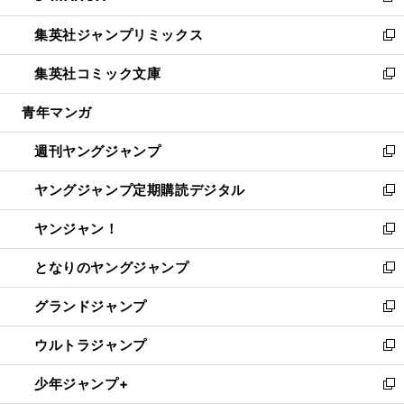
開
ウ
ン
ウ
し
集英社ジャンプリミックス
く
で
ド
ィ
い
新
開
ウ
ン
ウ
し
集英社コミック文庫
く
で
ド
ィ
い
新
開
ウ
ン
ウ
し
青年マンガ
く
で
ド
ィ
い
開
ウ
ン
ウ
週刊ヤングジャンプ
く
で
ド
ィ
新
開
ウ
ン
し
ヤングジャンプ定期購読デジタル
く
で
ド
い
新
開
ウ
ウ
し
ヤンジャン！
く
で
ィ
い
新
開
ン
ウ
し
となりのヤングジャンプ
く
ド
ィ
い
新
ウ
ン
ウ
し
グランドジャンプ
で
ド
ィ
い
新
開
ウ
ン
ウ
し
ウルトラジャンプ
く
で
ド
ィ
い
新
開
ウ
ン
ウ
し
少年ジャンプ+
く
で
ド
ィ
い
新
開
ウ