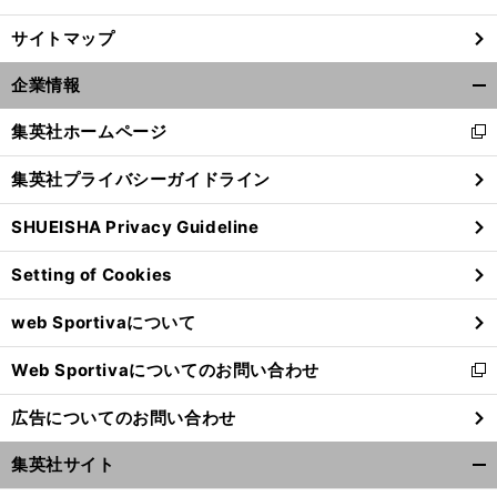
サイトマップ
企業情報
開
く/
集英社ホームページ
新
閉
し
じ
集英社プライバシーガイドライン
い
る
ウ
SHUEISHA Privacy Guideline
ィ
ン
Setting of Cookies
ド
前
ウ
へ
web Sportivaについて
で
開
Web Sportivaについてのお問い合わせ
く
新
し
広告についてのお問い合わせ
い
ウ
集英社サイト
ィ
開
ン