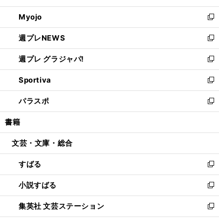
開
ウ
ン
ウ
Myojo
く
で
ド
ィ
新
開
ウ
ン
し
週プレNEWS
く
で
ド
い
新
開
ウ
ウ
し
週プレ グラジャパ!
く
で
ィ
い
新
開
ン
ウ
し
Sportiva
く
ド
ィ
い
新
ウ
ン
ウ
し
パラスポ
で
ド
ィ
い
新
開
ウ
ン
ウ
し
書籍
く
で
ド
ィ
い
開
ウ
ン
ウ
文芸・文庫・総合
く
で
ド
ィ
開
ウ
ン
すばる
く
で
ド
新
開
ウ
し
小説すばる
く
で
い
新
開
ウ
し
集英社 文芸ステーション
く
ィ
い
新
ン
ウ
し