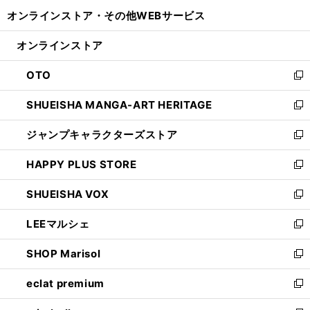
開
ウ
ウ
し
オンラインストア・
その他WEBサービス
く
で
ィ
い
開
ン
ウ
オンラインストア
く
ド
ィ
ウ
ン
OTO
で
ド
新
開
ウ
し
SHUEISHA MANGA-ART HERITAGE
く
で
い
新
開
ウ
し
ジャンプキャラクターズストア
く
ィ
い
新
ン
ウ
し
HAPPY PLUS STORE
ド
ィ
い
新
ウ
ン
ウ
し
SHUEISHA VOX
で
ド
ィ
い
新
開
ウ
ン
ウ
し
LEEマルシェ
く
で
ド
ィ
い
新
開
ウ
ン
ウ
し
SHOP Marisol
く
で
ド
ィ
い
新
開
ウ
ン
ウ
し
eclat premium
く
で
ド
ィ
い
新
開
ウ
ン
ウ
し