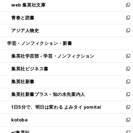
web 集英社文庫
ド
ィ
い
新
ウ
ン
ウ
し
青春と読書
で
ド
ィ
い
新
開
ウ
ン
ウ
し
アジア人物史
く
で
ド
ィ
い
新
開
ウ
ン
ウ
し
学芸・ノンフィクション・新書
く
で
ド
ィ
い
開
ウ
ン
ウ
集英社学芸部 - 学芸・ノンフィクション
く
で
ド
ィ
新
開
ウ
ン
し
集英社ビジネス書
く
で
ド
い
新
開
ウ
ウ
し
集英社新書
く
で
ィ
い
新
開
ン
ウ
し
集英社新書プラス - 知の水先案内人
く
ド
ィ
い
新
ウ
ン
ウ
し
1日5分で、明日は変わる よみタイ yomitai
で
ド
ィ
い
新
開
ウ
ン
ウ
し
kotoba
く
で
ド
ィ
い
新
開
ウ
ン
ウ
し
e!集英社
く
で
ド