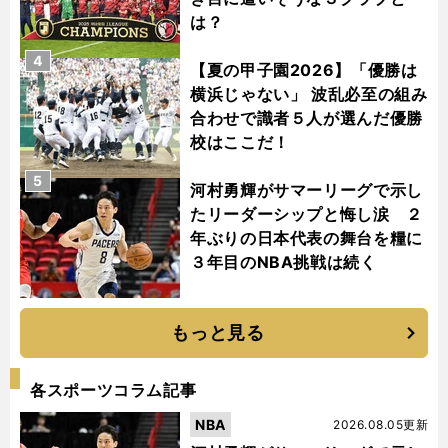
は？
4
【夏の甲子園2026】「優勝は
横浜じゃない」 波乱必至の組み
合わせで識者５人が選んだ優勝
校はここだ！
5
河村勇輝がサマーリーグで示し
たリーダーシップと悔し涙 ２
年ぶりの日本代表の舞台を糧に
３年目のNBA挑戦は続く
もっと見る
各スポーツコラム記事
NBA
2026.08.05更新