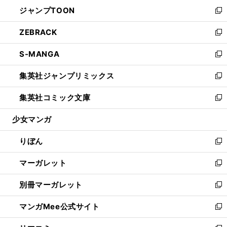
ン
ウ
し
ジャンプTOON
く
で
ド
ィ
い
新
開
ウ
ン
ウ
し
ZEBRACK
く
で
ド
ィ
い
新
開
ウ
ン
ウ
し
S-MANGA
く
で
ド
ィ
い
新
開
ウ
ン
ウ
し
集英社ジャンプリミックス
く
で
ド
ィ
い
新
開
ウ
ン
ウ
し
集英社コミック文庫
く
で
ド
ィ
い
新
開
ウ
ン
ウ
し
少女マンガ
く
で
ド
ィ
い
開
ウ
ン
ウ
りぼん
く
で
ド
ィ
新
開
ウ
ン
し
マーガレット
く
で
ド
い
新
開
ウ
ウ
し
別冊マーガレット
く
で
ィ
い
新
開
ン
ウ
し
マンガMee公式サイト
く
ド
ィ
い
新
ウ
ン
ウ
し