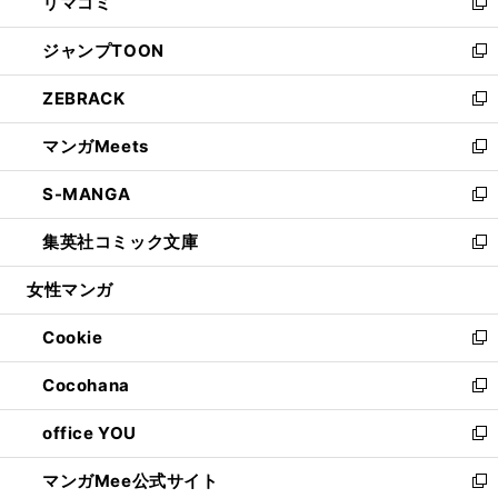
リマコミ
で
ド
ィ
い
新
開
ウ
ン
ウ
し
ジャンプTOON
く
で
ド
ィ
い
新
開
ウ
ン
ウ
し
ZEBRACK
く
で
ド
ィ
い
新
開
ウ
ン
ウ
し
マンガMeets
く
で
ド
ィ
い
新
開
ウ
ン
ウ
し
S-MANGA
く
で
ド
ィ
い
新
開
ウ
ン
ウ
し
集英社コミック文庫
く
で
ド
ィ
い
新
開
ウ
ン
ウ
し
女性マンガ
く
で
ド
ィ
い
開
ウ
ン
ウ
Cookie
く
で
ド
ィ
新
開
ウ
ン
し
Cocohana
く
で
ド
い
新
開
ウ
ウ
し
office YOU
く
で
ィ
い
新
開
ン
ウ
し
マンガMee公式サイト
く
ド
ィ
い
新