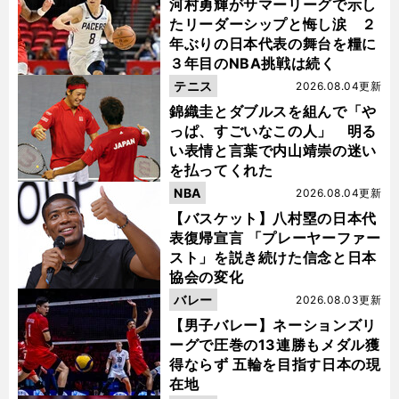
河村勇輝がサマーリーグで示し
たリーダーシップと悔し涙 ２
年ぶりの日本代表の舞台を糧に
３年目のNBA挑戦は続く
テニス
2026.08.04更新
錦織圭とダブルスを組んで「や
っぱ、すごいなこの人」 明る
い表情と言葉で内山靖崇の迷い
を払ってくれた
NBA
2026.08.04更新
【バスケット】八村塁の日本代
表復帰宣言 「プレーヤーファー
スト」を説き続けた信念と日本
協会の変化
バレー
2026.08.03更新
【男子バレー】ネーションズリ
ーグで圧巻の13連勝もメダル獲
得ならず 五輪を目指す日本の現
在地