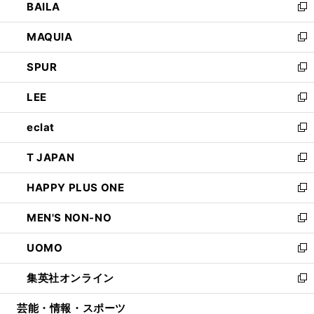
BAILA
く
ィ
い
新
ン
ウ
し
MAQUIA
ド
ィ
い
新
ウ
ン
ウ
し
SPUR
で
ド
ィ
い
新
開
ウ
ン
ウ
し
LEE
く
で
ド
ィ
い
新
開
ウ
ン
ウ
し
eclat
く
で
ド
ィ
い
新
開
ウ
ン
ウ
し
T JAPAN
く
で
ド
ィ
い
新
開
ウ
ン
ウ
し
HAPPY PLUS ONE
く
で
ド
ィ
い
新
開
ウ
ン
ウ
し
MEN'S NON-NO
く
で
ド
ィ
い
新
開
ウ
ン
ウ
し
UOMO
く
で
ド
ィ
い
新
開
ウ
ン
ウ
し
集英社オンライン
く
で
ド
ィ
い
新
開
ウ
ン
ウ
し
芸能・情報・スポーツ
く
で
ド
ィ
い