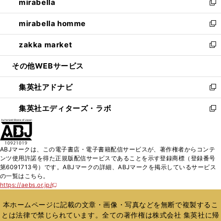
mirabella
く
で
ド
ィ
い
新
開
ウ
ン
ウ
し
mirabella homme
く
で
ド
ィ
い
新
開
ウ
ン
ウ
し
zakka market
く
で
ド
ィ
い
新
開
ウ
ン
ウ
し
その他WEBサービス
く
で
ド
ィ
い
開
ウ
ン
ウ
集英社アドナビ
く
で
ド
ィ
新
開
ウ
ン
し
集英社エディターズ・ラボ
く
で
ド
い
新
開
ウ
ウ
し
く
で
ィ
い
開
ン
ウ
ABJマークは、この電子書店・電子書籍配信サービスが、著作権者からコンテ
く
ド
ィ
ンツ使用許諾を得た正規版配信サービスであることを示す登録商標（登録番号
ウ
ン
第6091713号）です。ABJマークの詳細、ABJマークを掲示しているサービス
で
ド
の一覧はこちら。
開
ウ
https://aebs.or.jp/
新
く
で
し
い
開
本ホームページに記載の文章・画像・写真などを無断で複製するこ
ウ
く
とは法律で禁じられています。全ての著作権は株式会社 集英社に帰
ィ