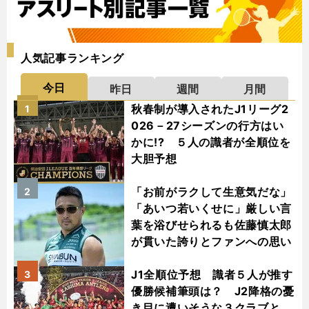
人気記事ランキング
今日
昨日
週間
月間
秋春制が導入されたJ1リーグ2
1
026－27シーズンの行方はい
かに!? ５人の識者が全順位を
大胆予想
「お前がラクして生意気だな」
2
「あいつ若いくせに」厳しい言
葉を浴びせられるも佐藤慎太郎
が貫いた誇りとファンへの思い
J1全順位予想 識者５人が推す
3
優勝候補筆頭は？ J2降格の憂
き目に遭いそうな３クラブと