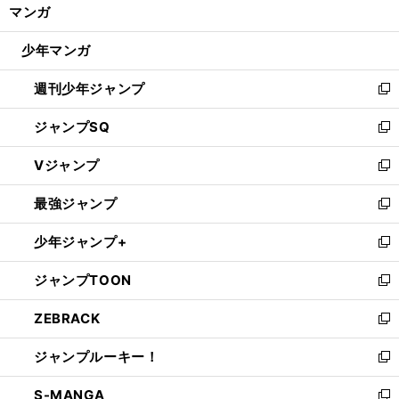
く/
マンガ
ド
閉
ウ
じ
少年マンガ
で
る
開
週刊少年ジャンプ
く
新
し
ジャンプSQ
い
新
ウ
し
Vジャンプ
ィ
い
新
ン
ウ
し
最強ジャンプ
ド
ィ
い
新
ウ
ン
ウ
し
少年ジャンプ+
で
ド
ィ
い
新
開
ウ
ン
ウ
し
ジャンプTOON
く
で
ド
ィ
い
新
開
ウ
ン
ウ
し
ZEBRACK
く
で
ド
ィ
い
新
開
ウ
ン
ウ
し
ジャンプルーキー！
く
で
ド
ィ
い
新
開
ウ
ン
ウ
し
S-MANGA
く
で
ド
ィ
い
新