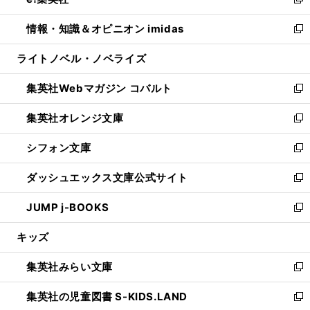
ィ
い
新
開
ウ
ン
ウ
し
情報・知識＆オピニオン imidas
く
で
ド
ィ
い
新
開
ウ
ン
ウ
し
ライトノベル・ノベライズ
く
で
ド
ィ
い
開
ウ
ン
ウ
集英社Webマガジン コバルト
く
で
ド
ィ
新
開
ウ
ン
し
集英社オレンジ文庫
く
で
ド
い
新
開
ウ
ウ
し
シフォン文庫
く
で
ィ
い
新
開
ン
ウ
し
ダッシュエックス文庫公式サイト
く
ド
ィ
い
新
ウ
ン
ウ
し
JUMP j-BOOKS
で
ド
ィ
い
新
開
ウ
ン
ウ
し
キッズ
く
で
ド
ィ
い
開
ウ
ン
ウ
集英社みらい文庫
く
で
ド
ィ
新
開
ウ
ン
し
集英社の児童図書 S-KIDS.LAND
く
で
ド
い
新