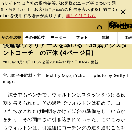
当サイトでは当社の提携先等がお客様のニーズ等について調
査・分析したり、お客様にお勧めの広告を表⽰する⽬的で Co
閉じ
okie を使⽤する場合があります。
詳しくはこちら
る
マイペ
web Sportiva (webスポルティーバ)
検索
メニュ
we
ー
その他球技の記事一覧
バスケットボール
NBA
b
ジ
その他球技
その他競技
モーター
フォト
連載
動
ス
快進撃ウォリアーズを率いる「35歳アシスタ
ポ
ントコーチ」の正体 (4ページ目)
ル
テ
2015年11月19日 11:55 公開
2016年07月12日 04:47 更新
ィ
ー
宮地陽子●取材・文 text by Miyaji Yoko photo by Getty I
バ
mages
試合中もベンチで、ウォルトンはスタッツをつける役
割を与えられた。その過程でウォルトンは初めて、コー
チたちがどれだけ時間をかけて試合の準備をしているか
を知り、その面白さに引き込まれていった。このころか
らウォルトンは、引退後にコーチングの道を進むことを