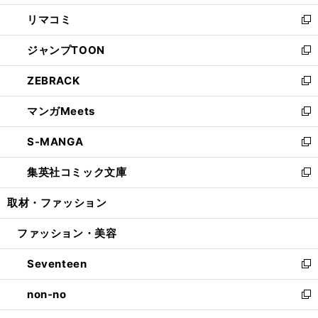
ウ
ン
ウ
し
リマコミ
で
ド
ィ
い
新
開
ウ
ン
ウ
し
ジャンプTOON
く
で
ド
ィ
い
新
開
ウ
ン
ウ
し
ZEBRACK
く
で
ド
ィ
い
新
開
ウ
ン
ウ
し
マンガMeets
く
で
ド
ィ
い
新
開
ウ
ン
ウ
し
S-MANGA
く
で
ド
ィ
い
新
開
ウ
ン
ウ
し
集英社コミック文庫
く
で
ド
ィ
い
新
開
ウ
ン
ウ
し
取材・ファッション
く
で
ド
ィ
い
開
ウ
ン
ウ
ファッション・美容
く
で
ド
ィ
開
ウ
ン
Seventeen
く
で
ド
新
開
ウ
し
non-no
く
で
い
新
開
ウ
し