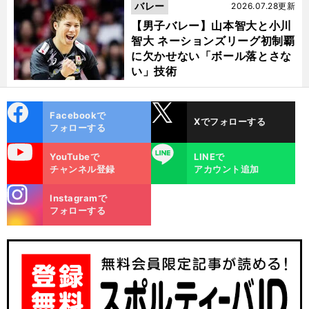
バレー
2026.07.28更新
【男子バレー】山本智大と小川
智大 ネーションズリーグ初制覇
に欠かせない「ボール落とさな
い」技術
cebo
X
Facebookで
Xでフォローする
ok
フォローする
uTube
LINE
YouTubeで
LINEで
チャンネル登録
アカウント追加
stagra
Instagramで
m
フォローする