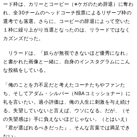
ード枠は、カリーとコービー（※ケガのため辞退）に奪わ
れ、全30チームのヘッドコーチ投票によるリザーブ枠の
選考でも落選。さらに、コービーの辞退によって空いた
１枠に繰り上がり当選となったのは、リラードではなく
カズンズだった。
リラードは、「奴らが無視できないほど優秀になれ」
と書かれた画像と一緒に、自身のインスタグラムにこん
な投稿をしている。
「俺のことを力不足だと考えたコーチたちやファンた
ち、そしてアダム・シルバー（NBAコミッショナー）に
礼を言いたい。過小評価は、俺の人生に刺激を与え続け
る。失望していないと言えば、ウソになる。だが、（そ
の失望感は）手に負えないほどじゃない。（とはいえ）
『君が選ばれるべきだった』、そんな言葉では満足でき
ない」