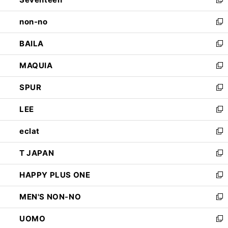
ド
新
開
ウ
し
non-no
く
で
い
新
開
ウ
し
BAILA
く
ィ
い
新
ン
ウ
し
MAQUIA
ド
ィ
い
新
ウ
ン
ウ
し
SPUR
で
ド
ィ
い
新
開
ウ
ン
ウ
し
LEE
く
で
ド
ィ
い
新
開
ウ
ン
ウ
し
eclat
く
で
ド
ィ
い
新
開
ウ
ン
ウ
し
T JAPAN
く
で
ド
ィ
い
新
開
ウ
ン
ウ
し
HAPPY PLUS ONE
く
で
ド
ィ
い
新
開
ウ
ン
ウ
し
MEN'S NON-NO
く
で
ド
ィ
い
新
開
ウ
ン
ウ
し
UOMO
く
で
ド
ィ
い
新