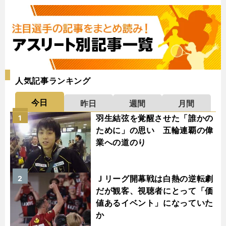
人気記事ランキング
今日
昨日
週間
月間
羽生結弦を覚醒させた「誰かの
1
ために」の思い 五輪連覇の偉
業への道のり
Ｊリーグ開幕戦は白熱の逆転劇
2
だが観客、視聴者にとって「価
値あるイベント」になっていた
か