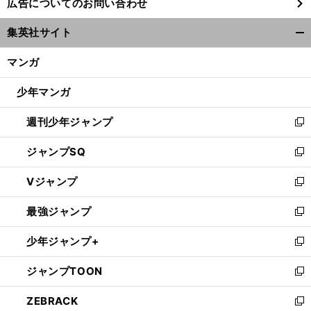
広告についてのお問い合わせ
い
ウ
集英社サイト
ィ
開
ン
く/
マンガ
ド
閉
ウ
じ
少年マンガ
で
る
開
週刊少年ジャンプ
く
新
し
ジャンプSQ
い
新
ウ
し
Vジャンプ
ィ
い
新
ン
ウ
し
最強ジャンプ
ド
ィ
い
新
ウ
ン
ウ
し
少年ジャンプ+
で
ド
ィ
い
新
開
ウ
ン
ウ
し
ジャンプTOON
く
で
ド
ィ
い
新
開
ウ
ン
ウ
し
ZEBRACK
く
で
ド
ィ
い
新