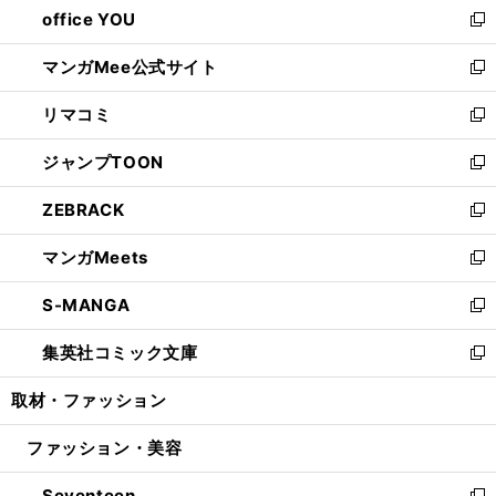
office YOU
く
で
ィ
い
新
開
ン
ウ
し
マンガMee公式サイト
く
ド
ィ
い
新
ウ
ン
ウ
し
リマコミ
で
ド
ィ
い
新
開
ウ
ン
ウ
し
ジャンプTOON
く
で
ド
ィ
い
新
開
ウ
ン
ウ
し
ZEBRACK
く
で
ド
ィ
い
新
開
ウ
ン
ウ
し
マンガMeets
く
で
ド
ィ
い
新
開
ウ
ン
ウ
し
S-MANGA
く
で
ド
ィ
い
新
開
ウ
ン
ウ
し
集英社コミック文庫
く
で
ド
ィ
い
新
開
ウ
ン
ウ
し
取材・ファッション
く
で
ド
ィ
い
開
ウ
ン
ウ
ファッション・美容
く
で
ド
ィ
開
ウ
ン
Seventeen
く
で