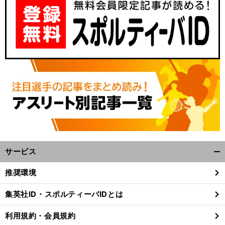
サービス
開
く/
推奨環境
閉
じ
集英社ID・スポルティーバIDとは
る
利用規約・会員規約