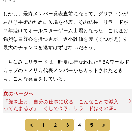
しかし、最終メンバー発表直前になって、グリフィンが
右ひじ手術のために欠場を発表。その結果、リラードが
２年続けてオールスターゲーム出場となった。これほど
強烈な自尊心を持つ男が、過小評価を覆（くつがえ）す
最大のチャンスを逃すはずはないだろう。
ちなみにリラードは、昨夏に行なわれたFIBAワールド
カップのアメリカ代表メンバーからカットされたとき
も、こんな発言をしている。
次のページへ
「顔を上げ、自分の仕事に戻る。こんなことで滅入
ってたまるか」 そして今季、リラードはその屈辱
をバネにキャリア最高の成績を残している最中だ。
逆境でこそ真価を発揮するリーグ屈指のクラッチシ
次
1
2
3
4
5
のページへ
のページへ
ューターは、
前