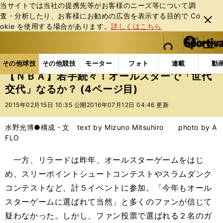
当サイトでは当社の提携先等がお客様のニーズ等について調
査・分析したり、お客様にお勧めの広告を表⽰する⽬的で Co
閉じ
okie を使⽤する場合があります。
詳しくはこちら
る
マイペ
web Sportiva (webスポルティーバ)
検索
メニュ
we
ー
その他球技の記事一覧
バスケットボール
NBA
b
ジ
その他球技
その他競技
モーター
フォト
連載
動
ス
【ＮＢＡ】若手続々！オールスターで「世代
ポ
交代」なるか？ (4ページ目)
ル
テ
2015年02月15日 10:35 公開
2016年07月12日 04:46 更新
ィ
ー
水野光博●構成・文 text by Mizuno Mitsuhiro photo by A
バ
FLO
一方、リラードは昨年、オールスターゲームをはじ
め、スリーポイントシュートコンテストやスラムダンク
コンテストなど、計５イベントに参加。「今年もオール
スターゲームに選ばれて当然」と多くのファンが信じて
疑わなかった。しかし、ファン投票で選ばれる２名のガ