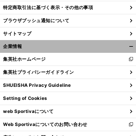
特定商取引法に基づく表示・その他の事項
ブラウザプッシュ通知について
サイトマップ
企業情報
開
く/
集英社ホームページ
新
閉
し
じ
集英社プライバシーガイドライン
い
る
ウ
SHUEISHA Privacy Guideline
ィ
前
ン
へ
Setting of Cookies
ド
ウ
web Sportivaについて
で
開
Web Sportivaについてのお問い合わせ
く
新
し