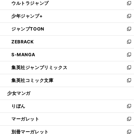
ウルトラジャンプ
く
で
ド
ィ
い
新
開
ウ
ン
ウ
し
少年ジャンプ+
く
で
ド
ィ
い
新
開
ウ
ン
ウ
し
ジャンプTOON
く
で
ド
ィ
い
新
開
ウ
ン
ウ
し
ZEBRACK
く
で
ド
ィ
い
新
開
ウ
ン
ウ
し
S-MANGA
く
で
ド
ィ
い
新
開
ウ
ン
ウ
し
集英社ジャンプリミックス
く
で
ド
ィ
い
新
開
ウ
ン
ウ
し
集英社コミック文庫
く
で
ド
ィ
い
新
開
ウ
ン
ウ
し
少女マンガ
く
で
ド
ィ
い
開
ウ
ン
ウ
りぼん
く
で
ド
ィ
新
開
ウ
ン
し
マーガレット
く
で
ド
い
新
開
ウ
ウ
し
別冊マーガレット
く
で
ィ
い
新