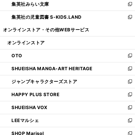
集英社みらい文庫
く
で
ド
ィ
新
開
ウ
ン
し
集英社の児童図書 S-KIDS.LAND
く
で
ド
い
新
開
ウ
ウ
し
オンラインストア・
その他WEBサービス
く
で
ィ
い
開
ン
ウ
オンラインストア
く
ド
ィ
ウ
ン
OTO
で
ド
新
開
ウ
し
SHUEISHA MANGA-ART HERITAGE
く
で
い
新
開
ウ
し
ジャンプキャラクターズストア
く
ィ
い
新
ン
ウ
し
HAPPY PLUS STORE
ド
ィ
い
新
ウ
ン
ウ
し
SHUEISHA VOX
で
ド
ィ
い
新
開
ウ
ン
ウ
し
LEEマルシェ
く
で
ド
ィ
い
新
開
ウ
ン
ウ
し
SHOP Marisol
く
で
ド
ィ
い
新