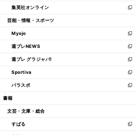
開
ウ
ン
ウ
し
集英社オンライン
く
で
ド
ィ
い
新
開
ウ
ン
ウ
し
芸能・情報・スポーツ
く
で
ド
ィ
い
開
ウ
ン
ウ
Myojo
く
で
ド
ィ
新
開
ウ
ン
し
週プレNEWS
く
で
ド
い
新
開
ウ
ウ
し
週プレ グラジャパ!
く
で
ィ
い
新
開
ン
ウ
し
Sportiva
く
ド
ィ
い
新
ウ
ン
ウ
し
パラスポ
で
ド
ィ
い
新
開
ウ
ン
ウ
し
書籍
く
で
ド
ィ
い
開
ウ
ン
ウ
文芸・文庫・総合
く
で
ド
ィ
開
ウ
ン
すばる
く
で
ド
新
開
ウ
し