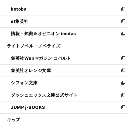
開
ウ
ン
ウ
し
kotoba
く
で
ド
ィ
い
新
開
ウ
ン
ウ
し
e!集英社
く
で
ド
ィ
い
新
開
ウ
ン
ウ
し
情報・知識＆オピニオン imidas
く
で
ド
ィ
い
新
開
ウ
ン
ウ
し
ライトノベル・ノベライズ
く
で
ド
ィ
い
開
ウ
ン
ウ
集英社Webマガジン コバルト
く
で
ド
ィ
新
開
ウ
ン
し
集英社オレンジ文庫
く
で
ド
い
新
開
ウ
ウ
し
シフォン文庫
く
で
ィ
い
新
開
ン
ウ
し
ダッシュエックス文庫公式サイト
く
ド
ィ
い
新
ウ
ン
ウ
し
JUMP j-BOOKS
で
ド
ィ
い
新
開
ウ
ン
ウ
し
キッズ
く
で
ド
ィ
い
開
ウ
ン
ウ