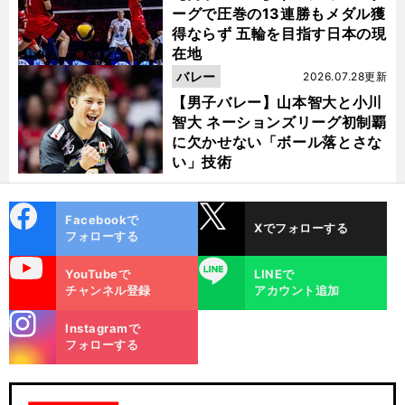
ーグで圧巻の13連勝もメダル獲
得ならず 五輪を目指す日本の現
在地
バレー
2026.07.28更新
【男子バレー】山本智大と小川
智大 ネーションズリーグ初制覇
に欠かせない「ボール落とさな
い」技術
cebo
X
Facebookで
Xでフォローする
ok
フォローする
uTube
LINE
YouTubeで
LINEで
チャンネル登録
アカウント追加
stagra
Instagramで
m
フォローする