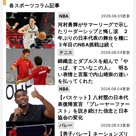
各スポーツコラム記事
NBA
2026.08.05更新
河村勇輝がサマーリーグで示し
たリーダーシップと悔し涙 ２
年ぶりの日本代表の舞台を糧に
３年目のNBA挑戦は続く
テニス
2026.08.04更新
錦織圭とダブルスを組んで「や
っぱ、すごいなこの人」 明る
い表情と言葉で内山靖崇の迷い
を払ってくれた
NBA
2026.08.04更新
【バスケット】八村塁の日本代
表復帰宣言 「プレーヤーファー
スト」を説き続けた信念と日本
協会の変化
バレー
2026.08.03更新
【男子バレー】ネーションズリ