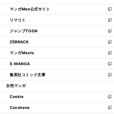
開
ン
ウ
し
マンガMee公式サイト
く
ド
ィ
い
新
ウ
ン
ウ
し
リマコミ
で
ド
ィ
い
新
開
ウ
ン
ウ
し
ジャンプTOON
く
で
ド
ィ
い
新
開
ウ
ン
ウ
し
ZEBRACK
く
で
ド
ィ
い
新
開
ウ
ン
ウ
し
マンガMeets
く
で
ド
ィ
い
新
開
ウ
ン
ウ
し
S-MANGA
く
で
ド
ィ
い
新
開
ウ
ン
ウ
し
集英社コミック文庫
く
で
ド
ィ
い
新
開
ウ
ン
ウ
し
女性マンガ
く
で
ド
ィ
い
開
ウ
ン
ウ
Cookie
く
で
ド
ィ
新
開
ウ
ン
し
Cocohana
く
で
ド
い
新
開
ウ
ウ
し