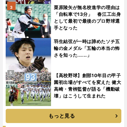
栗原陵矢が無名校進学の理由は
3
「自転車で13分」 春江工出身
として最初で最後のプロ野球選
手となった
4
羽生結弦が一時は諦めたソチ五
輪の金メダル「五輪の本当の怖
さを知った......」
5
【高校野球】創部10年目の甲子
園初出場がすべてを変えた 健大
高崎・青栁監督が語る「機動破
壊」はこうして生まれた
もっと見る