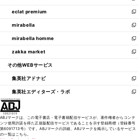
開
ウ
ン
ウ
し
eclat premium
く
で
ド
ィ
い
新
開
ウ
ン
ウ
し
mirabella
く
で
ド
ィ
い
新
開
ウ
ン
ウ
し
mirabella homme
く
で
ド
ィ
い
新
開
ウ
ン
ウ
し
zakka market
く
で
ド
ィ
い
新
開
ウ
ン
ウ
し
その他WEBサービス
く
で
ド
ィ
い
開
ウ
ン
ウ
集英社アドナビ
く
で
ド
ィ
新
開
ウ
ン
し
集英社エディターズ・ラボ
く
で
ド
い
新
開
ウ
ウ
し
く
で
ィ
い
開
ン
ウ
ABJマークは、この電子書店・電子書籍配信サービスが、著作権者からコンテ
く
ド
ィ
ンツ使用許諾を得た正規版配信サービスであることを示す登録商標（登録番号
ウ
ン
第6091713号）です。ABJマークの詳細、ABJマークを掲示しているサービス
で
ド
の一覧はこちら。
開
ウ