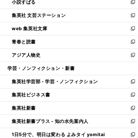
小説すばる
く
で
い
新
開
ウ
し
集英社 文芸ステーション
く
ィ
い
新
ン
ウ
し
web 集英社文庫
ド
ィ
い
新
ウ
ン
ウ
し
青春と読書
で
ド
ィ
い
新
開
ウ
ン
ウ
し
アジア人物史
く
で
ド
ィ
い
新
開
ウ
ン
ウ
し
学芸・ノンフィクション・新書
く
で
ド
ィ
い
開
ウ
ン
ウ
集英社学芸部 - 学芸・ノンフィクション
く
で
ド
ィ
新
開
ウ
ン
し
集英社ビジネス書
く
で
ド
い
新
開
ウ
ウ
し
集英社新書
く
で
ィ
い
新
開
ン
ウ
し
集英社新書プラス - 知の水先案内人
く
ド
ィ
い
新
ウ
ン
ウ
し
1日5分で、明日は変わる よみタイ yomitai
で
ド
ィ
い
新