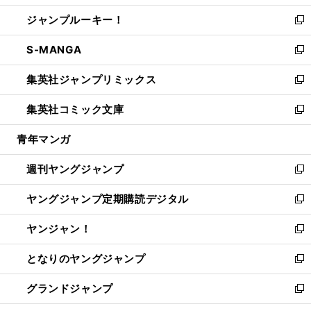
開
ウ
ン
ウ
し
ジャンプルーキー！
く
で
ド
ィ
い
新
開
ウ
ン
ウ
し
S-MANGA
く
で
ド
ィ
い
新
開
ウ
ン
ウ
し
集英社ジャンプリミックス
く
で
ド
ィ
い
新
開
ウ
ン
ウ
し
集英社コミック文庫
く
で
ド
ィ
い
新
開
ウ
ン
ウ
し
青年マンガ
く
で
ド
ィ
い
開
ウ
ン
ウ
週刊ヤングジャンプ
く
で
ド
ィ
新
開
ウ
ン
し
ヤングジャンプ定期購読デジタル
く
で
ド
い
新
開
ウ
ウ
し
ヤンジャン！
く
で
ィ
い
新
開
ン
ウ
し
となりのヤングジャンプ
く
ド
ィ
い
新
ウ
ン
ウ
し
グランドジャンプ
で
ド
ィ
い
新
開
ウ
ン
ウ
し