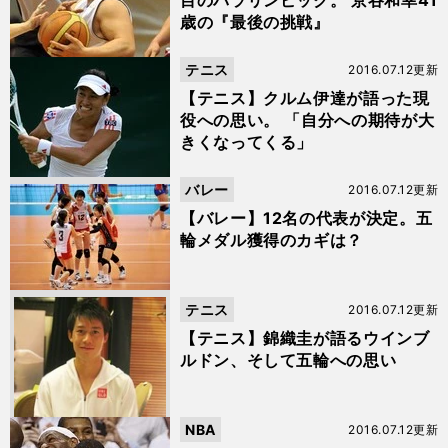
目のパラリンピック。 京谷和幸41
歳の『最後の挑戦』
テニス
2016.07.12更新
【テニス】クルム伊達が語った現
役への思い。 「自分への期待が大
きくなってくる」
バレー
2016.07.12更新
【バレー】12名の代表が決定。五
輪メダル獲得のカギは？
テニス
2016.07.12更新
【テニス】錦織圭が語るウインブ
ルドン、そして五輪への思い
NBA
2016.07.12更新