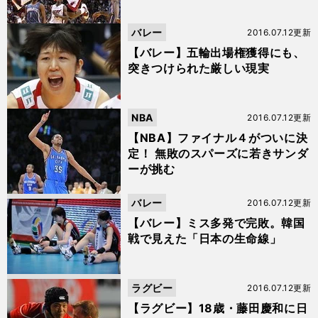
バレー
2016.07.12更新
【バレー】五輪出場権獲得にも、
突きつけられた厳しい現実
NBA
2016.07.12更新
【NBA】ファイナル４がついに決
定！ 無敗のスパーズに若きサンダ
ーが挑む
バレー
2016.07.12更新
【バレー】ミス多発で完敗。韓国
戦で見えた「日本の生命線」
ラグビー
2016.07.12更新
【ラグビー】18歳・藤田慶和に日