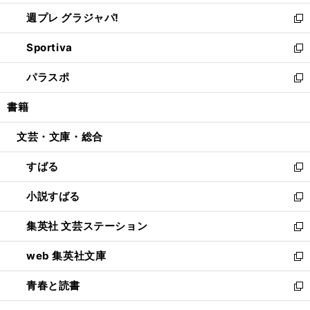
開
ウ
ウ
し
週プレ グラジャパ!
く
で
ィ
い
新
開
ン
ウ
し
Sportiva
く
ド
ィ
い
新
ウ
ン
ウ
し
パラスポ
で
ド
ィ
い
新
開
ウ
ン
ウ
し
書籍
く
で
ド
ィ
い
開
ウ
ン
ウ
文芸・文庫・総合
く
で
ド
ィ
開
ウ
ン
すばる
く
で
ド
新
開
ウ
し
小説すばる
く
で
い
新
開
ウ
し
集英社 文芸ステーション
く
ィ
い
新
ン
ウ
し
web 集英社文庫
ド
ィ
い
新
ウ
ン
ウ
し
青春と読書
で
ド
ィ
い
新
開
ウ
ン
ウ
し