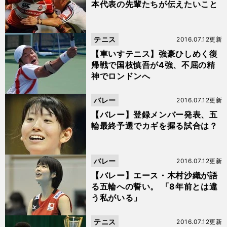
本代表の先輩たちが伝えたいこと
テニス
2016.07.12更新
【車いすテニス】強豪ひしめく復
帰戦で国枝慎吾が4強、不屈の精
神でロンドンへ
バレー
2016.07.12更新
【バレー】登録メンバー発表、五
輪最終予選でカギを握る試合は？
バレー
2016.07.12更新
【バレー】エース・木村沙織が語
る五輪への誓い。 「8年前とは違
う私がいる」
テニス
2016.07.12更新