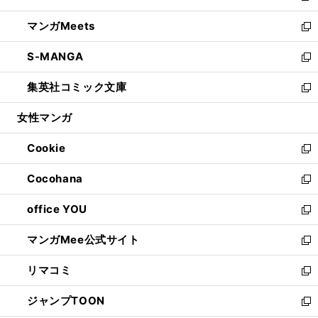
開
ウ
ン
ウ
し
マンガMeets
く
で
ド
ィ
い
新
開
ウ
ン
ウ
し
S-MANGA
く
で
ド
ィ
い
新
開
ウ
ン
ウ
し
集英社コミック文庫
く
で
ド
ィ
い
新
開
ウ
ン
ウ
し
女性マンガ
く
で
ド
ィ
い
開
ウ
ン
ウ
Cookie
く
で
ド
ィ
新
開
ウ
ン
し
Cocohana
く
で
ド
い
新
開
ウ
ウ
し
office YOU
く
で
ィ
い
新
開
ン
ウ
し
マンガMee公式サイト
く
ド
ィ
い
新
ウ
ン
ウ
し
リマコミ
で
ド
ィ
い
新
開
ウ
ン
ウ
し
ジャンプTOON
く
で
ド
ィ
い
新
開
ウ
ン