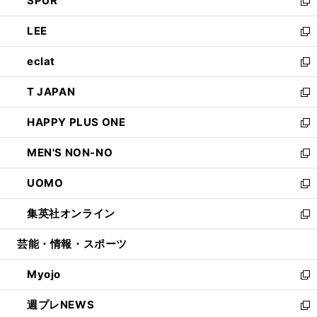
SPUR
で
ド
ィ
い
新
開
ウ
ン
ウ
し
LEE
く
で
ド
ィ
い
新
開
ウ
ン
ウ
し
eclat
く
で
ド
ィ
い
新
開
ウ
ン
ウ
し
T JAPAN
く
で
ド
ィ
い
新
開
ウ
ン
ウ
し
HAPPY PLUS ONE
く
で
ド
ィ
い
新
開
ウ
ン
ウ
し
MEN'S NON-NO
く
で
ド
ィ
い
新
開
ウ
ン
ウ
し
UOMO
く
で
ド
ィ
い
新
開
ウ
ン
ウ
し
集英社オンライン
く
で
ド
ィ
い
新
開
ウ
ン
ウ
し
芸能・情報・スポーツ
く
で
ド
ィ
い
開
ウ
ン
ウ
Myojo
く
で
ド
ィ
新
開
ウ
ン
し
週プレNEWS
く
で
ド
い
新