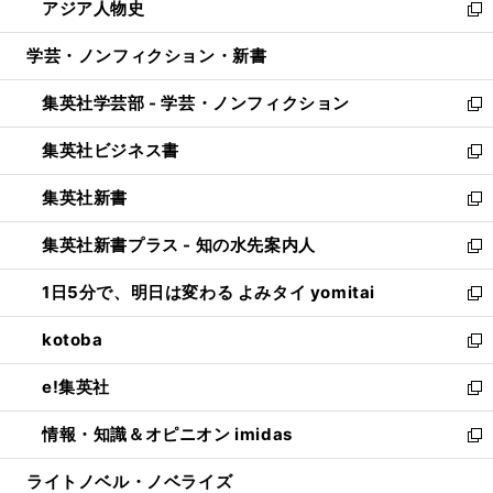
アジア人物史
く
で
ド
ィ
い
新
開
ウ
ン
ウ
し
学芸・ノンフィクション・新書
く
で
ド
ィ
い
開
ウ
ン
ウ
集英社学芸部 - 学芸・ノンフィクション
く
で
ド
ィ
新
開
ウ
ン
し
集英社ビジネス書
く
で
ド
い
新
開
ウ
ウ
し
集英社新書
く
で
ィ
い
新
開
ン
ウ
し
集英社新書プラス - 知の水先案内人
く
ド
ィ
い
新
ウ
ン
ウ
し
1日5分で、明日は変わる よみタイ yomitai
で
ド
ィ
い
新
開
ウ
ン
ウ
し
kotoba
く
で
ド
ィ
い
新
開
ウ
ン
ウ
し
e!集英社
く
で
ド
ィ
い
新
開
ウ
ン
ウ
し
情報・知識＆オピニオン imidas
く
で
ド
ィ
い
新
開
ウ
ン
ウ
し
ライトノベル・ノベライズ
く
で
ド
ィ
い