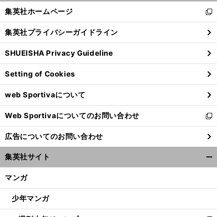
く/
集英社ホームページ
新
閉
し
じ
集英社プライバシーガイドライン
い
る
ウ
SHUEISHA Privacy Guideline
ィ
ン
Setting of Cookies
ド
ウ
web Sportivaについて
で
開
Web Sportivaについてのお問い合わせ
く
新
し
広告についてのお問い合わせ
い
ウ
集英社サイト
ィ
開
ン
く/
マンガ
ド
閉
ウ
じ
少年マンガ
で
る
開