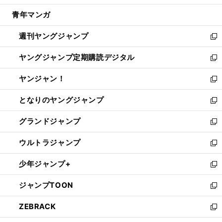
開
ウ
ン
ウ
し
青年マンガ
く
で
ド
ィ
い
開
ウ
ン
ウ
週刊ヤングジャンプ
く
で
ド
ィ
新
開
ウ
ン
し
ヤングジャンプ定期購読デジタル
く
で
ド
い
新
開
ウ
ウ
し
ヤンジャン！
く
で
ィ
い
新
開
ン
ウ
し
となりのヤングジャンプ
く
ド
ィ
い
新
ウ
ン
ウ
し
グランドジャンプ
で
ド
ィ
い
新
開
ウ
ン
ウ
し
ウルトラジャンプ
く
で
ド
ィ
い
新
開
ウ
ン
ウ
し
少年ジャンプ+
く
で
ド
ィ
い
新
開
ウ
ン
ウ
し
ジャンプTOON
く
で
ド
ィ
い
新
開
ウ
ン
ウ
し
ZEBRACK
く
で
ド
ィ
い
新
開
ウ
ン
ウ
し