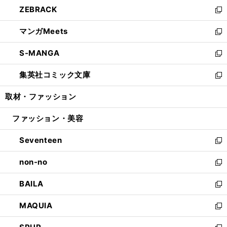
ウ
し
ZEBRACK
く
で
ド
ィ
い
新
開
ウ
ン
ウ
し
マンガMeets
く
で
ド
ィ
い
新
開
ウ
ン
ウ
し
S-MANGA
く
で
ド
ィ
い
新
開
ウ
ン
ウ
し
集英社コミック文庫
く
で
ド
ィ
い
新
開
ウ
ン
ウ
し
取材・ファッション
く
で
ド
ィ
い
開
ウ
ン
ウ
ファッション・美容
く
で
ド
ィ
開
ウ
ン
Seventeen
く
で
ド
新
開
ウ
し
non-no
く
で
い
新
開
ウ
し
BAILA
く
ィ
い
新
ン
ウ
し
MAQUIA
ド
ィ
い
新
ウ
ン
ウ
し