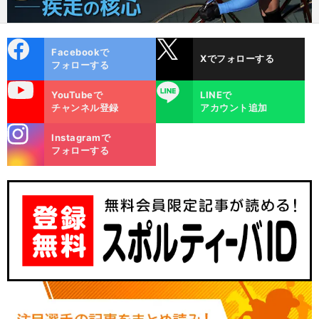
cebo
X
Facebookで
Xでフォローする
ok
フォローする
uTube
LINE
YouTubeで
LINEで
チャンネル登録
アカウント追加
stagra
Instagramで
m
フォローする