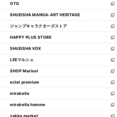
OTO
で
ド
新
開
ウ
し
SHUEISHA MANGA-ART HERITAGE
く
で
い
新
開
ウ
し
ジャンプキャラクターズストア
く
ィ
い
新
ン
ウ
し
HAPPY PLUS STORE
ド
ィ
い
新
ウ
ン
ウ
し
SHUEISHA VOX
で
ド
ィ
い
新
開
ウ
ン
ウ
し
LEEマルシェ
く
で
ド
ィ
い
新
開
ウ
ン
ウ
し
SHOP Marisol
く
で
ド
ィ
い
新
開
ウ
ン
ウ
し
eclat premium
く
で
ド
ィ
い
新
開
ウ
ン
ウ
し
mirabella
く
で
ド
ィ
い
新
開
ウ
ン
ウ
し
mirabella homme
く
で
ド
ィ
い
新
開
ウ
ン
ウ
し
zakka market
く
で
ド
ィ
い