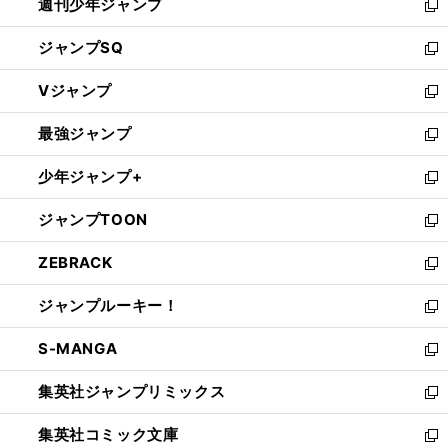
週刊少年ジャンプ
く
新
し
ジャンプSQ
い
新
ウ
し
Vジャンプ
ィ
い
新
ン
ウ
し
最強ジャンプ
ド
ィ
い
新
ウ
ン
ウ
し
少年ジャンプ+
で
ド
ィ
い
新
開
ウ
ン
ウ
し
ジャンプTOON
く
で
ド
ィ
い
新
開
ウ
ン
ウ
し
ZEBRACK
く
で
ド
ィ
い
新
開
ウ
ン
ウ
し
ジャンプルーキー！
く
で
ド
ィ
い
新
開
ウ
ン
ウ
し
S-MANGA
く
で
ド
ィ
い
新
開
ウ
ン
ウ
し
集英社ジャンプリミックス
く
で
ド
ィ
い
新
開
ウ
ン
ウ
し
集英社コミック文庫
く
で
ド
ィ
い
新