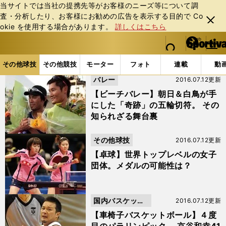
当サイトでは当社の提携先等がお客様のニーズ等について調
査・分析したり、お客様にお勧めの広告を表⽰する⽬的で Co
閉じ
okie を使⽤する場合があります。
詳しくはこちら
る
マイペ
web Sportiva (webスポルティーバ)
検索
メニュ
we
ー
その他球技の記事一覧 (134ページ目)
b
ジ
その他球技
その他競技
モーター
フォト
連載
動
ス
バレー
2016.07.12更新
ポ
ル
【ビーチバレー】朝日＆白鳥が手
テ
にした「奇跡」の五輪切符。 その
ィ
知られざる舞台裏
ー
バ
その他球技
2016.07.12更新
【卓球】世界トップレベルの女子
団体。メダルの可能性は？
国内バスケット
2016.07.12更新
ボール
【車椅子バスケットボール】４度