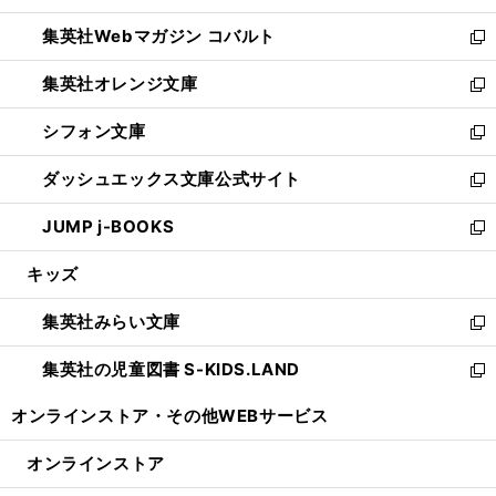
開
ウ
ン
ウ
集英社Webマガジン コバルト
く
で
ド
ィ
新
開
ウ
ン
し
集英社オレンジ文庫
く
で
ド
い
新
開
ウ
ウ
し
シフォン文庫
く
で
ィ
い
新
開
ン
ウ
し
ダッシュエックス文庫公式サイト
く
ド
ィ
い
新
ウ
ン
ウ
し
JUMP j-BOOKS
で
ド
ィ
い
新
開
ウ
ン
ウ
し
キッズ
く
で
ド
ィ
い
開
ウ
ン
ウ
集英社みらい文庫
く
で
ド
ィ
新
開
ウ
ン
し
集英社の児童図書 S-KIDS.LAND
く
で
ド
い
新
開
ウ
ウ
し
オンラインストア・
その他WEBサービス
く
で
ィ
い
開
ン
ウ
オンラインストア
く
ド
ィ
ウ
ン