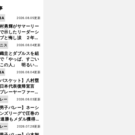
事
BA
2026.08.05更新
村勇輝がサマーリー
で示したリーダーシ
プと悔し涙 ２年ぶ
の日本代表の舞台を
ニス
2026.08.04更新
に３年目のNBA挑戦
織圭とダブルスを組
続く
で「やっぱ、すごい
この人」 明るい表
と言葉で内山靖崇の
BA
2026.08.04更新
いを払ってくれた
バスケット】八村塁
日本代表復帰宣言
プレーヤーファース
」を説き続けた信念
レー
2026.08.03更新
日本協会の変化
男子バレー】ネーシ
ンズリーグで圧巻の
3連勝もメダル獲得な
ず 五輪を目指す日本
レー
2026.07.28更新
現在地
男子バレー】山本智