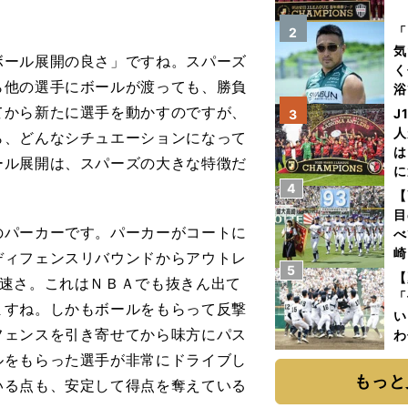
を
「
2
気
ール展開の良さ」ですね。スパーズ
く
ら他の選手にボールが渡っても、勝負
浴
太
てから新たに選手を動かすのですが、
J
3
ァ
人
ら、どんなシチュエーションになって
は
ール展開は、スパーズの大きな特徴だ
に
4
と
【
目
パーカーです。パーカーがコートに
べ
崎
ディフェンスリバウンドからアウトレ
5
「
【
速さ。これはＮＢＡでも抜きん出て
て
「
ますね。しかもボールをもらって反撃
い
フェンスを引き寄せてから味方にパス
わ
だ
ルをもらった選手が非常にドライブし
もっと
いる点も、安定して得点を奪えている