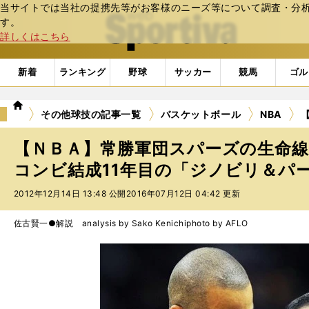
当サイトでは当社の提携先等がお客様のニーズ等について調査・分析し
web Sportiva (webスポルティーバ)
す。
詳しくはこちら
新着
ランキング
野球
サッカー
競馬
ゴル
we
その他球技の記事一覧
バスケットボール
NBA
b
ス
【ＮＢＡ】常勝軍団スパーズの生命
ポ
ル
コンビ結成11年目の「ジノビリ＆パ
テ
2012年12月14日 13:48 公開
2016年07月12日 04:42 更新
ィ
ー
バ
佐古賢一●解説 analysis by Sako Kenichi
photo by AFLO