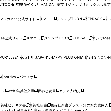
新
新
新
ィ
ィ
ウ
ィ
ィ
ィ
プTOON
ZEBRACK
S-MANGA
集英社ジャンプリミックス
集英
新
し
新
し
新
し
新
ン
ン
ィ
ン
ン
ン
し
い
し
い
し
い
し
ド
ド
ン
ド
ド
ド
い
ウ
い
ウ
い
ウ
い
ウ
ウ
ド
ウ
ウ
ウ
マンガMee公式サイト
リマコミ
ジャンプTOON
ZEBRACK
マン
新
新
新
新
ウ
ィ
ウ
ィ
ウ
ィ
ウ
で
で
ウ
で
で
で
し
し
し
し
し
ィ
ン
ィ
ン
ィ
ン
ィ
開
開
で
開
開
開
い
い
い
い
い
ン
ド
ン
ド
ン
ド
ン
く
く
開
く
く
く
ウ
ウ
ウ
ウ
ウ
ド
ウ
ド
ウ
ド
ウ
ド
ee公式サイト
リマコミ
ジャンプTOON
ZEBRACK
マンガMeet
く
新
新
新
新
ィ
ィ
ィ
ィ
ィ
ウ
で
ウ
で
ウ
で
ウ
し
し
し
し
ン
ン
ン
ン
ン
で
開
で
開
で
開
で
い
い
い
い
ド
ド
ド
ド
ド
開
く
開
く
開
く
開
ウ
ウ
ウ
ウ
ウ
ウ
ウ
ウ
ウ
PUR
LEE
eclat
T JAPAN
HAPPY PLUS ONE
MEN'S NON-
く
く
く
く
新
新
新
新
新
ィ
ィ
ィ
ィ
で
で
で
で
で
し
し
し
し
し
ン
ン
ン
ン
開
開
開
開
開
い
い
い
い
い
ド
ド
ド
ド
く
く
く
く
く
ウ
ウ
ウ
ウ
ウ
ウ
ウ
ウ
ウ
Sportiva
パラスポ
新
新
ィ
ィ
ィ
ィ
ィ
で
で
で
で
し
し
し
ン
ン
ン
ン
ン
開
開
開
開
い
い
い
ド
ド
ド
ド
ド
ョン
web 集英社文庫
青春と読書
アジア人物史
く
く
く
く
新
新
新
新
ウ
ウ
ウ
ウ
ウ
ウ
ウ
ウ
し
し
し
し
ィ
ィ
ィ
で
で
で
で
で
い
い
い
い
ン
ン
ン
集英社ビジネス書
集英社新書
集英社新書プラス - 知の水先案内人
開
開
開
開
開
新
新
新
ウ
ウ
ウ
ウ
ド
ド
ド
kotoba
e!集英社
情報・知識＆オピニオン imidas
く
く
く
く
く