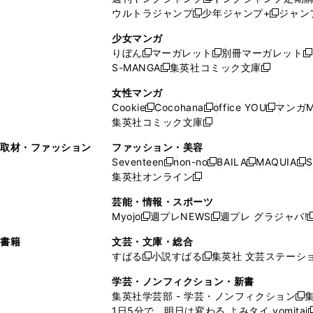
新
く
開
ウ
ィ
ィ
ウ
ウルトラジャンプ
少年ジャンプ+
ジャン
新
し
新
く
ィ
ン
ン
ィ
し
い
し
ン
ド
ド
ン
少女マンガ
い
ウ
い
ド
ウ
ウ
ド
りぼん
マーガレット
別冊マーガレット
新
新
新
ウ
ィ
ウ
ウ
で
で
ウ
S-MANGA
集英社コミック文庫
し
新
し
新
ィ
ン
ィ
で
開
開
で
い
し
い
し
ン
ド
ン
女性マンガ
開
く
く
開
ウ
い
ウ
い
ド
ウ
ド
Cookie
Cocohana
office YOU
マンガM
く
く
新
新
新
ィ
ウ
ィ
ウ
ウ
で
ウ
集英社コミック文庫
し
新
し
し
ン
ィ
ン
ィ
で
開
で
い
し
い
い
ド
ン
ド
ン
取材・ファッション
ファッション・美容
開
く
開
ウ
い
ウ
ウ
ウ
ド
ウ
ド
Seventeen
non-no
BAILA
MAQUIA
S
く
く
新
新
新
新
ィ
ウ
ィ
ィ
で
ウ
で
ウ
集英社オンライン
し
新
し
し
し
ン
ィ
ン
ン
開
で
開
で
い
し
い
い
い
ド
ン
ド
ド
芸能・情報・スポーツ
く
開
く
開
ウ
い
ウ
ウ
ウ
ウ
ド
ウ
ウ
Myojo
週プレNEWS
週プレ グラジャパ!
く
く
新
新
新
ィ
ウ
ィ
ィ
ィ
で
ウ
で
で
し
し
ン
ィ
ン
ン
ン
書籍
文芸・文庫・総合
開
で
開
開
い
い
ド
ン
ド
ド
ド
すばる
小説すばる
集英社 文芸ステーシ
く
開
く
く
新
新
ウ
ウ
ウ
ド
ウ
ウ
ウ
く
し
し
ィ
ィ
学芸・ノンフィクション・新書
で
ウ
で
で
で
い
い
ン
ン
集英社学芸部 - 学芸・ノンフィクション
開
で
開
開
開
新
ウ
ウ
ド
ド
1日5分で、明日は変わる よみタイ yomitai
く
開
く
く
く