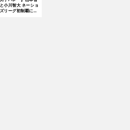
と小川智大 ネーショ
ズリーグ初制覇に欠
せない「ボール落と
ない」技術
前
へ