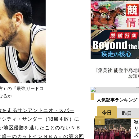
右）の『最強ガードコ
なるか
人気記事ランキング
位を走るサンアントニオ・スパー
今日
昨日
シティ・サンダー（18勝４敗）に
秋
1
しか地区優勝を逃したことのないＮＢ
リ
ズ
古賢一のカットインＮＢＡ』の第３回