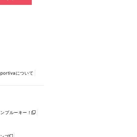
Sportivaについて
ャンプルーキー！
新
し
い
ウ
ャンプ