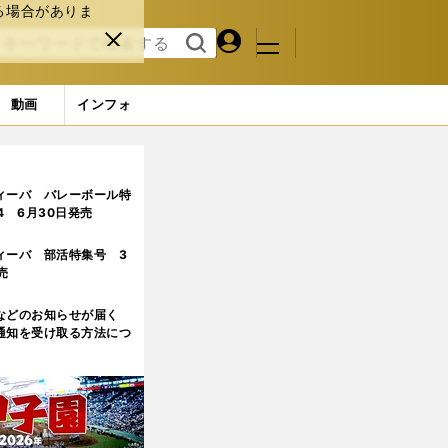
る場合がありま
マイペ
閉じ
検索
メニュ
ー
る
す
ジ
る
動画
インフォ
ビリ＆パーカー」にあり
ィーバ バレーボール特
.4 6月30日発売
ィーバ 部活特集号 3
売
などのお知らせが届く
通知を受け取る方法につ