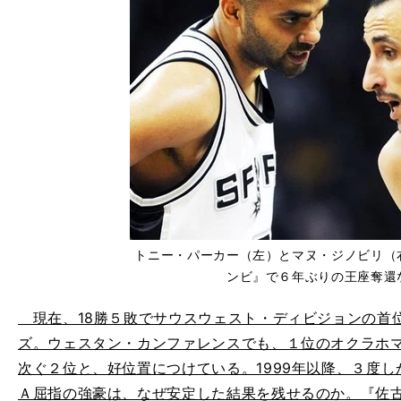
トニー・パーカー（左）とマヌ・ジノビリ（
ンビ』で６年ぶりの王座奪還
現在、18勝５敗でサウスウェスト・ディビジョンの首
ズ。ウェスタン・カンファレンスでも、１位のオクラホマ
次ぐ２位と、好位置につけている。1999年以降、３度
Ａ屈指の強豪は、なぜ安定した結果を残せるのか。『佐