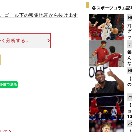
各スポーツコラム記
後、ゴール下の密集地帯から抜け出す
N
河
グ
ッ
かく分析する佐
り
テ
コンスタントに
糧
錦
パーズのスタイ
は
ん
な
情
N
迷
【
の
LINEで送る
「
ト
バ
と
【
ョ
1
ら
バ
の
ついて
【