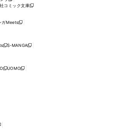
新
ィ
社コミック文庫
し
新
ン
い
し
ド
ウ
い
ウ
ガMeets
新
ィ
ウ
で
し
ン
ィ
開
い
ド
ン
く
ウ
ウ
ド
s
S-MANGA
新
新
ィ
で
ウ
し
し
ン
開
で
い
い
ド
く
開
ウ
ウ
ウ
NO
UOMO
く
新
新
ィ
ィ
で
し
し
ン
ン
開
い
い
ド
ド
く
ウ
ウ
ウ
ウ
ィ
ィ
で
で
ン
ン
開
開
ド
ド
く
く
ウ
ウ
で
で
開
開
く
く