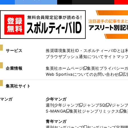
サービス
推奨環境
集英社ID・スポルティーバIDとは
ブラウザプッシュ通知について
サイトマッ
企業情報
集英社ホームページ
集英社プライバシー
新
Web Sportivaについてのお問い合わせ
広
し
新
い
し
集英社サイト
ウ
い
ィ
ウ
マンガ
少年マンガ
ン
ィ
週刊少年ジャンプ
ジャンプSQ
Vジャン
ド
ン
新
新
S-MANGA
集英社ジャンプリミックス
集
ウ
ド
新
し
し
新
で
ウ
し
い
い
し
青年マンガ
開
で
い
ウ
ウ
い
週刊ヤングジャンプ
ヤングジャンプ定期