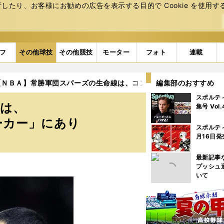
たり、お客様にお勧めの広告を表⽰する⽬的で Cookie を使⽤す
フ
その他球技
その他競技
モーター
フォト
連載
【ＮＢＡ】常勝軍団スパーズの生命線は、コンビ結成11年目の「ジノ
編集部のおすすめ
スポルテ
線は、
集号 Vol
ーカー」にあり
スポルテ
月16日発
最新記事
プッシュ
いて