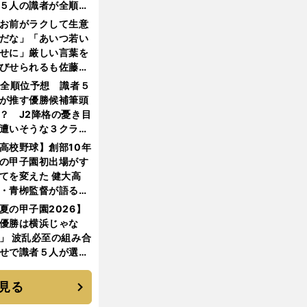
５人の識者が全順位
大胆予想
お前がラクして生意
だな」「あいつ若い
せに」厳しい言葉を
びせられるも佐藤慎
郎が貫いた誇りとフ
1全順位予想 識者５
ンへの思い
が推す優勝候補筆頭
？ J2降格の憂き目
遭いそうな３クラブ
は？
高校野球】創部10年
の甲子園初出場がす
てを変えた 健大高
・青栁監督が語る
機動破壊」はこうし
夏の甲子園2026】
生まれた
優勝は横浜じゃな
」 波乱必至の組み合
せで識者５人が選ん
優勝校はここだ！
見る