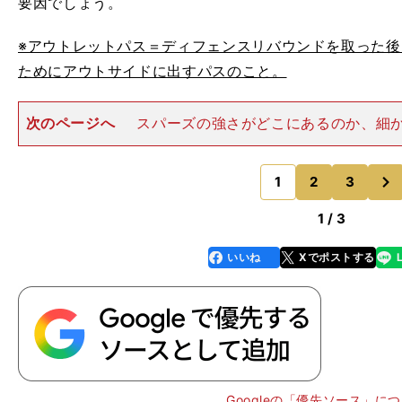
要因でしょう。
※アウトレットパス＝ディフェンスリバウンドを取った
ためにアウトサイドに出すパスのこと。
次のページへ
スパーズの強さがどこにあるのか、細
古氏 パーカーが攻撃の起点となることで、スパーズは
『１試合100点オーバー』のゲームを作っています。ス
次
ルは、選手の誰かひとり
1
2
3
のページへ
1 / 3
いいね
Xでポストする
line
faceboo
x
k
Googleの「優先ソース」に