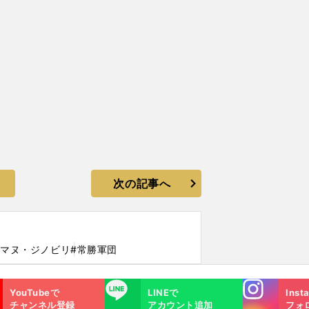
次の記事へ
#マヌ・ジノビリ
#常勝軍団
Instagra
LINE
YouTubeで
LINEで
Inst
m
チャンネル登録
アカウント追加
フォ