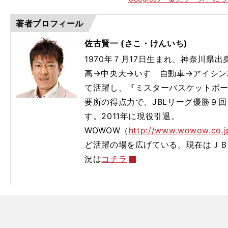
著者プロフィール
佐古賢一 (さこ・けんいち)
1970年７月17日生まれ、神奈川県出
高→中央大→いすゞ自動車→アイシン
て活躍し、『ミスターバスケットボ
要所の得点力で、JBLリーグ優勝９回
】
138
す。2011年に現役引退。
WOWOW（
http://www.wowow.co.j
ど活躍の場を広げている。現在はＪ
況は
コチラ