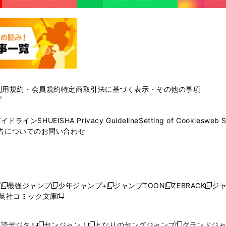
利用規約・会員規約
特定商取引法に基づく表示・その他の事項
プ
ガイドライン
SHUEISHA Privacy Guideline
Setting of Cookies
web 
告についてのお問い合わせ
プ
最強ジャンプ
少年ジャンプ+
ジャンプTOON
ZEBRACK
ジ
新
新
新
新
新
英社コミック文庫
し
新
し
し
し
し
い
い
し
い
い
い
ウ
ウ
い
ウ
ウ
ウ
購読デジタル
ヤンジャン！
となりのヤングジャンプ
グランドジ