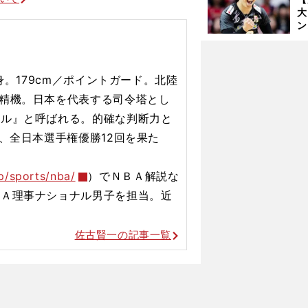
大
ン
か
さ
身。179cm／ポイントガード。北陸
精機。日本を代表する司令塔とし
ール』と呼ばれる。的確な判断力と
、全日本選手権優勝12回を果た
得点をマークした無名の大学生をレブロンが大絶賛
p/sports/nba/
）でＮＢＡ解説な
ＢＡ理事ナショナル男子を担当。近
佐古賢一の記事一覧