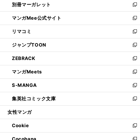
別冊マーガレット
く
で
ィ
い
新
開
ン
ウ
し
マンガMee公式サイト
く
ド
ィ
い
新
ウ
ン
ウ
し
リマコミ
で
ド
ィ
い
新
開
ウ
ン
ウ
し
ジャンプTOON
く
で
ド
ィ
い
新
開
ウ
ン
ウ
し
ZEBRACK
く
で
ド
ィ
い
新
開
ウ
ン
ウ
し
マンガMeets
く
で
ド
ィ
い
新
開
ウ
ン
ウ
し
S-MANGA
く
で
ド
ィ
い
新
開
ウ
ン
ウ
し
集英社コミック文庫
く
で
ド
ィ
い
新
開
ウ
ン
ウ
し
女性マンガ
く
で
ド
ィ
い
開
ウ
ン
ウ
Cookie
く
で
ド
ィ
新
開
ウ
ン
し
Cocohana
く
で
ド
い