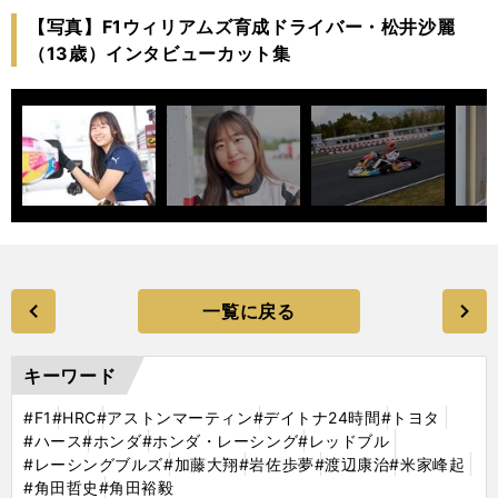
【写真】F1ウィリアムズ育成ドライバー・松井沙麗
（13歳）インタビューカット集
一覧に戻る
キーワード
#F1
#HRC
#アストンマーティン
#デイトナ24時間
#トヨタ
#ハース
#ホンダ
#ホンダ・レーシング
#レッドブル
#レーシングブルズ
#加藤大翔
#岩佐歩夢
#渡辺康治
#米家峰起
#角田哲史
#角田裕毅