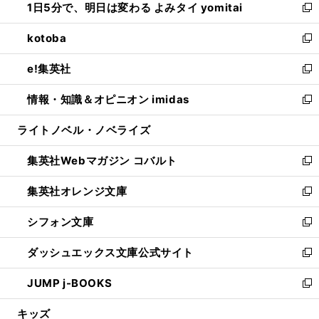
1日5分で、明日は変わる よみタイ yomitai
で
ド
ィ
い
新
開
ウ
ン
ウ
し
kotoba
く
で
ド
ィ
い
新
開
ウ
ン
ウ
し
e!集英社
く
で
ド
ィ
い
新
開
ウ
ン
ウ
し
情報・知識＆オピニオン imidas
く
で
ド
ィ
い
新
開
ウ
ン
ウ
し
ライトノベル・ノベライズ
く
で
ド
ィ
い
開
ウ
ン
ウ
集英社Webマガジン コバルト
く
で
ド
ィ
新
開
ウ
ン
し
集英社オレンジ文庫
く
で
ド
い
新
開
ウ
ウ
し
シフォン文庫
く
で
ィ
い
新
開
ン
ウ
し
ダッシュエックス文庫公式サイト
く
ド
ィ
い
新
ウ
ン
ウ
し
JUMP j-BOOKS
で
ド
ィ
い
新
開
ウ
ン
ウ
し
キッズ
く
で
ド
ィ
い