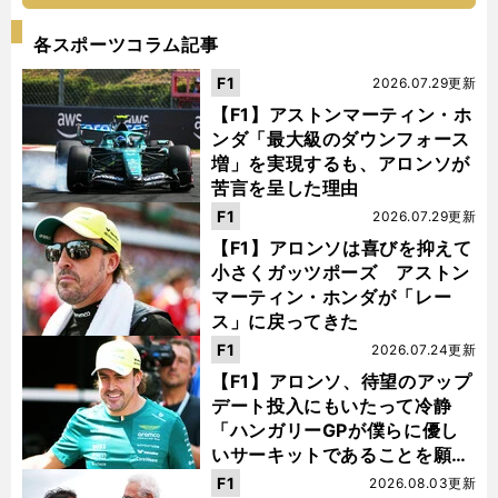
各スポーツコラム記事
F1
2026.07.29更新
【F1】アストンマーティン・ホ
ンダ「最大級のダウンフォース
増」を実現するも、アロンソが
苦言を呈した理由
F1
2026.07.29更新
【F1】アロンソは喜びを抑えて
小さくガッツポーズ アストン
マーティン・ホンダが「レー
ス」に戻ってきた
F1
2026.07.24更新
【F1】アロンソ、待望のアップ
デート投入にもいたって冷静
「ハンガリーGPが僕らに優し
いサーキットであることを願
う」
F1
2026.08.03更新