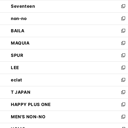
ウ
ン
Seventeen
く
で
ド
新
開
ウ
し
non-no
く
で
い
新
開
ウ
し
BAILA
く
ィ
い
新
ン
ウ
し
MAQUIA
ド
ィ
い
新
ウ
ン
ウ
し
SPUR
で
ド
ィ
い
新
開
ウ
ン
ウ
し
LEE
く
で
ド
ィ
い
新
開
ウ
ン
ウ
し
eclat
く
で
ド
ィ
い
新
開
ウ
ン
ウ
し
T JAPAN
く
で
ド
ィ
い
新
開
ウ
ン
ウ
し
HAPPY PLUS ONE
く
で
ド
ィ
い
新
開
ウ
ン
ウ
し
MEN'S NON-NO
く
で
ド
ィ
い
新
開
ウ
ン
ウ
し