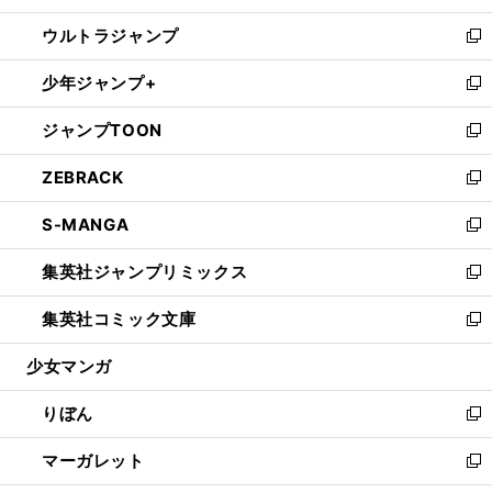
開
ウ
ン
ウ
し
ウルトラジャンプ
く
で
ド
ィ
い
新
開
ウ
ン
ウ
し
少年ジャンプ+
く
で
ド
ィ
い
新
開
ウ
ン
ウ
し
ジャンプTOON
く
で
ド
ィ
い
新
開
ウ
ン
ウ
し
ZEBRACK
く
で
ド
ィ
い
新
開
ウ
ン
ウ
し
S-MANGA
く
で
ド
ィ
い
新
開
ウ
ン
ウ
し
集英社ジャンプリミックス
く
で
ド
ィ
い
新
開
ウ
ン
ウ
し
集英社コミック文庫
く
で
ド
ィ
い
新
開
ウ
ン
ウ
し
少女マンガ
く
で
ド
ィ
い
開
ウ
ン
ウ
りぼん
く
で
ド
ィ
新
開
ウ
ン
し
マーガレット
く
で
ド
い
新
開
ウ
ウ
し