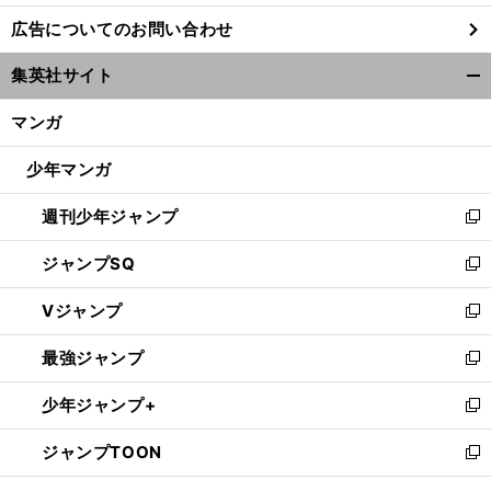
し
広告についてのお問い合わせ
い
ウ
集英社サイト
ィ
開
ン
く/
マンガ
ド
閉
ウ
じ
少年マンガ
で
る
開
週刊少年ジャンプ
く
新
し
ジャンプSQ
い
新
ウ
し
Vジャンプ
ィ
い
新
ン
ウ
し
最強ジャンプ
ド
ィ
い
新
ウ
ン
ウ
し
少年ジャンプ+
で
ド
ィ
い
新
開
ウ
ン
ウ
し
ジャンプTOON
く
で
ド
ィ
い
新
開
ウ
ン
ウ
し