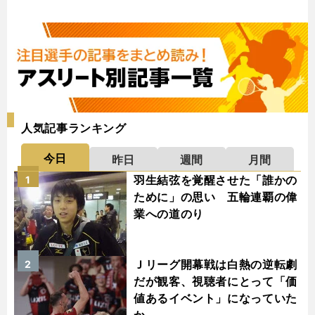
人気記事ランキング
今日
昨日
週間
月間
羽生結弦を覚醒させた「誰かの
1
ために」の思い 五輪連覇の偉
業への道のり
Ｊリーグ開幕戦は白熱の逆転劇
2
だが観客、視聴者にとって「価
値あるイベント」になっていた