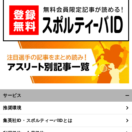
・
ト
、
？
前
ダ
く「
が
こと
すか
へ
1
F1
サービス
開
く/
推奨環境
閉
じ
集英社ID・スポルティーバIDとは
る