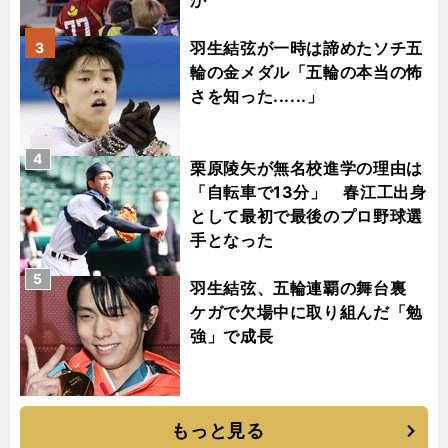
か
羽生結弦が一時は諦めたソチ五
3
輪の金メダル「五輪の本当の怖
さを知った......」
4
栗原陵矢が無名校進学の理由は
「自転車で13分」 春江工出身
として最初で最後のプロ野球選
手となった
5
羽生結弦、五輪連覇の舞台裏
ケガで欠場中に取り組んだ「勉
強」で成長
もっと見る