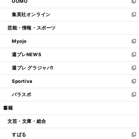
UOMO
く
で
ド
ィ
い
新
開
ウ
ン
ウ
し
集英社オンライン
く
で
ド
ィ
い
新
開
ウ
ン
ウ
し
芸能・情報・スポーツ
く
で
ド
ィ
い
開
ウ
ン
ウ
Myojo
く
で
ド
ィ
新
開
ウ
ン
し
週プレNEWS
く
で
ド
い
新
開
ウ
ウ
し
週プレ グラジャパ!
く
で
ィ
い
新
開
ン
ウ
し
Sportiva
く
ド
ィ
い
新
ウ
ン
ウ
し
パラスポ
で
ド
ィ
い
新
開
ウ
ン
ウ
し
書籍
く
で
ド
ィ
い
開
ウ
ン
ウ
文芸・文庫・総合
く
で
ド
ィ
開
ウ
ン
すばる
く
で
ド
新