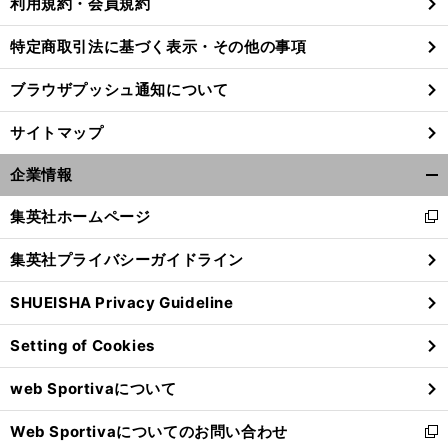
利用規約・会員規約
特定商取引法に基づく表示・その他の事項
ブラウザプッシュ通知について
サイトマップ
企業情報
開
く/
集英社ホームページ
新
閉
し
じ
集英社プライバシーガイドライン
い
る
ウ
SHUEISHA Privacy Guideline
ィ
ン
Setting of Cookies
ド
ウ
web Sportivaについて
で
開
Web Sportivaについてのお問い合わせ
く
新