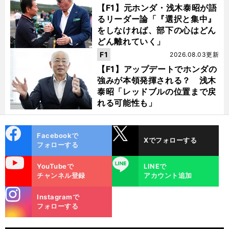
【F1】元ホンダ・浅木泰昭が語
るリーダー論「『選択と集中』
をしなければ、部下の心はどん
どん離れていく」
F1
2026.08.03更新
【F1】アップデートでホンダの
強みが本領発揮される？ 浅木
泰昭「レッドブルの位置まで戻
れる可能性も」
cebo
X
Facebookで
Xでフォローする
ok
フォローする
uTube
LINE
YouTubeで
LINEで
チャンネル登録
アカウント追加
stagra
Instagramで
m
フォローする