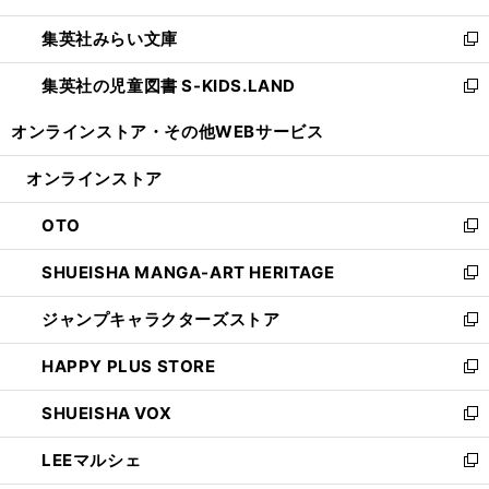
開
ウ
ン
ウ
集英社みらい文庫
く
で
ド
ィ
新
開
ウ
ン
し
集英社の児童図書 S-KIDS.LAND
く
で
ド
い
新
開
ウ
ウ
し
オンラインストア・
その他WEBサービス
く
で
ィ
い
開
ン
ウ
オンラインストア
く
ド
ィ
ウ
ン
OTO
で
ド
新
開
ウ
し
SHUEISHA MANGA-ART HERITAGE
く
で
い
新
開
ウ
し
ジャンプキャラクターズストア
く
ィ
い
新
ン
ウ
し
HAPPY PLUS STORE
ド
ィ
い
新
ウ
ン
ウ
し
SHUEISHA VOX
で
ド
ィ
い
新
開
ウ
ン
ウ
し
LEEマルシェ
く
で
ド
ィ
い
新
開
ウ
ン
ウ
し