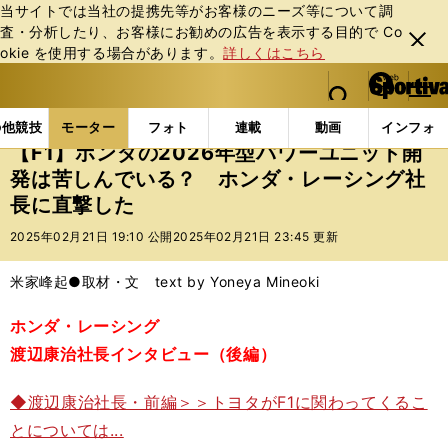
当サイトでは当社の提携先等がお客様のニーズ等について調
査・分析したり、お客様にお勧めの広告を表⽰する⽬的で Co
閉じ
okie を使⽤する場合があります。
詳しくはこちら
る
マイペ
web Sportiva (webスポルティーバ)
検索
メニュ
we
ー
モーターの記事一覧
モーター
F1
【F1】ホンダ
b
ジ
の他競技
モーター
フォト
連載
動画
インフォ
ス
【F1】ホンダの2026年型パワーユニット開
ポ
発は苦しんでいる？ ホンダ・レーシング社
ル
長に直撃した
テ
ィ
2025年02月21日 19:10 公開
2025年02月21日 23:45 更新
ー
バ
米家峰起●取材・文 text by Yoneya Mineoki
ホンダ・レーシング
渡辺康治社長インタビュー（後編）
◆渡辺康治社長・前編＞＞トヨタがF1に関わってくるこ
とについては...