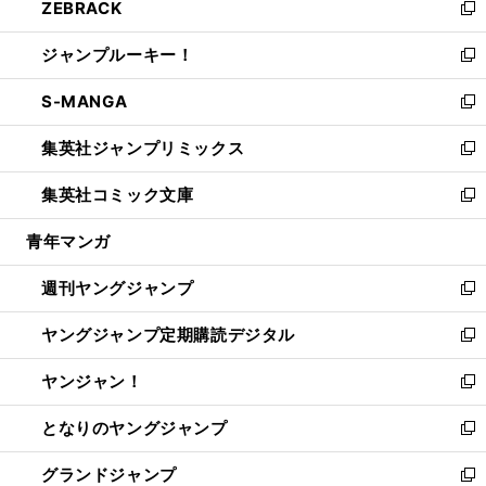
ZEBRACK
く
で
ド
ィ
い
新
開
ウ
ン
ウ
し
ジャンプルーキー！
く
で
ド
ィ
い
新
開
ウ
ン
ウ
し
S-MANGA
く
で
ド
ィ
い
新
開
ウ
ン
ウ
し
集英社ジャンプリミックス
く
で
ド
ィ
い
新
開
ウ
ン
ウ
し
集英社コミック文庫
く
で
ド
ィ
い
新
開
ウ
ン
ウ
し
青年マンガ
く
で
ド
ィ
い
開
ウ
ン
ウ
週刊ヤングジャンプ
く
で
ド
ィ
新
開
ウ
ン
し
ヤングジャンプ定期購読デジタル
く
で
ド
い
新
開
ウ
ウ
し
ヤンジャン！
く
で
ィ
い
新
開
ン
ウ
し
となりのヤングジャンプ
く
ド
ィ
い
新
ウ
ン
ウ
し
グランドジャンプ
で
ド
ィ
い
新