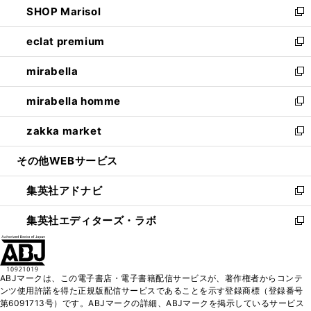
SHOP Marisol
く
で
ド
ィ
い
新
開
ウ
ン
ウ
し
eclat premium
く
で
ド
ィ
い
新
開
ウ
ン
ウ
し
mirabella
く
で
ド
ィ
い
新
開
ウ
ン
ウ
し
mirabella homme
く
で
ド
ィ
い
新
開
ウ
ン
ウ
し
zakka market
く
で
ド
ィ
い
新
開
ウ
ン
ウ
し
その他WEBサービス
く
で
ド
ィ
い
開
ウ
ン
ウ
集英社アドナビ
く
で
ド
ィ
新
開
ウ
ン
し
集英社エディターズ・ラボ
く
で
ド
い
新
開
ウ
ウ
し
く
で
ィ
い
開
ン
ウ
ABJマークは、この電子書店・電子書籍配信サービスが、著作権者からコンテ
く
ド
ィ
ンツ使用許諾を得た正規版配信サービスであることを示す登録商標（登録番号
ウ
ン
第6091713号）です。ABJマークの詳細、ABJマークを掲示しているサービス
で
ド