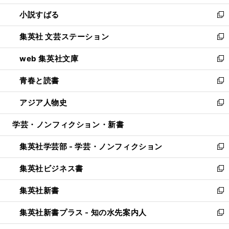
開
ウ
し
小説すばる
く
で
い
新
開
ウ
し
集英社 文芸ステーション
く
ィ
い
新
ン
ウ
し
web 集英社文庫
ド
ィ
い
新
ウ
ン
ウ
し
青春と読書
で
ド
ィ
い
新
開
ウ
ン
ウ
し
アジア人物史
く
で
ド
ィ
い
新
開
ウ
ン
ウ
し
学芸・ノンフィクション・新書
く
で
ド
ィ
い
開
ウ
ン
ウ
集英社学芸部 - 学芸・ノンフィクション
く
で
ド
ィ
新
開
ウ
ン
し
集英社ビジネス書
く
で
ド
い
新
開
ウ
ウ
し
集英社新書
く
で
ィ
い
新
開
ン
ウ
し
集英社新書プラス - 知の水先案内人
く
ド
ィ
い
新
ウ
ン
ウ
し