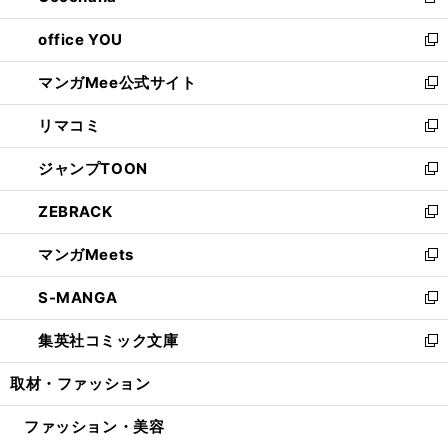
新
開
ウ
ウ
し
office YOU
く
で
ィ
い
新
開
ン
ウ
し
マンガMee公式サイト
く
ド
ィ
い
新
ウ
ン
ウ
し
リマコミ
で
ド
ィ
い
新
開
ウ
ン
ウ
し
ジャンプTOON
く
で
ド
ィ
い
新
開
ウ
ン
ウ
し
ZEBRACK
く
で
ド
ィ
い
新
開
ウ
ン
ウ
し
マンガMeets
く
で
ド
ィ
い
新
開
ウ
ン
ウ
し
S-MANGA
く
で
ド
ィ
い
新
開
ウ
ン
ウ
し
集英社コミック文庫
く
で
ド
ィ
い
新
開
ウ
ン
ウ
し
取材・ファッション
く
で
ド
ィ
い
開
ウ
ン
ウ
ファッション・美容
く
で
ド
ィ
開