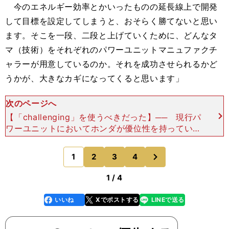
今のエネルギー効率とかいったものの延長線上で開発
して目標を設定してしまうと、おそらく勝てないと思い
ます。そこを一段、二段と上げていくために、どんなタ
マ（技術）をそれぞれのパワーユニットマニュファクチ
ャラーが用意しているのか。それを成功させられるかど
うかが、大きなカギになってくると思います」
次のページへ
【「challenging」を使うべきだった】── 現行パ
ワーユニットにおいてホンダが優位性を持っている
電動系については？「いかにコンパクトに軽くする
か、そしていかに（使用による）劣化を抑えるか、
次
1
2
3
4
のページへ
1 / 4
いいね
Xでポストする
LINEで送る
line
faceboo
x
k