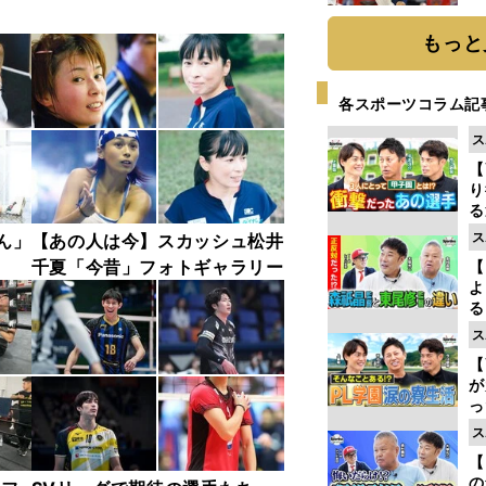
糧
は
もっと
各スポーツコラム記
ス
【
り
る
学
ス
ん」
【あの人は今】スカッシュ松井
け
千夏「今昔」フォトギャラリー
【
よ
る
光
ス
ピ
【
が
っ
た
ス
【
の