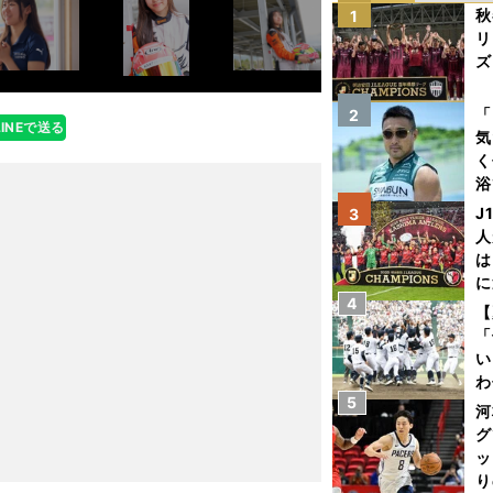
秋
1
リ
ズ
を
「
2
LINEで送る
気
く
浴
太
J
3
ァ
人
は
に
4
と
【
「
い
わ
5
だ
河
グ
ッ
り