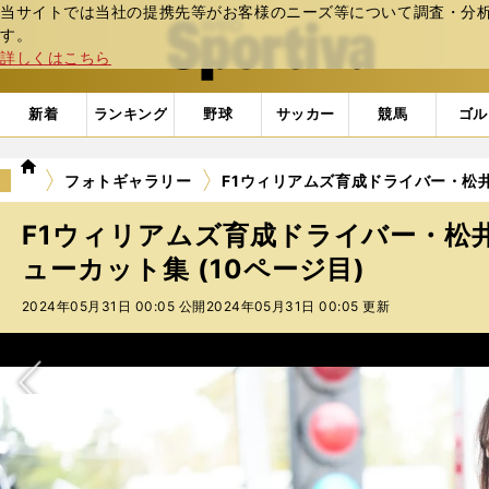
当サイトでは当社の提携先等がお客様のニーズ等について調査・分析し
web Sportiva (webスポルティーバ)
す。
詳しくはこちら
新着
ランキング
野球
サッカー
競馬
ゴル
we
フォトギャラリー
F1ウィリアムズ育成ドライバー・松井
b
ス
F1ウィリアムズ育成ドライバー・松
ポ
ル
ューカット集 (10ページ目)
テ
2024年05月31日 00:05 公開
2024年05月31日 00:05 更新
ィ
ー
バ
次へ