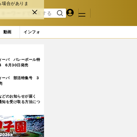
る場合がありま
マイペ
閉じ
検索
メニュ
ー
る
す
ジ
る
動画
インフォ
ィーバ バレーボール特
.4 6月30日発売
ィーバ 部活特集号 3
売
などのお知らせが届く
通知を受け取る方法につ