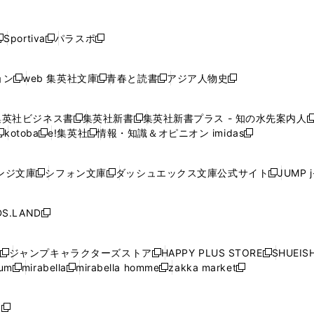
し
し
し
し
し
ン
ン
ン
ン
開
開
開
開
開
い
い
い
い
い
ド
ド
ド
ド
く
く
く
く
く
ウ
ウ
ウ
ウ
ウ
ウ
ウ
ウ
ウ
Sportiva
パラスポ
新
新
ィ
ィ
ィ
ィ
ィ
で
で
で
で
し
し
し
ン
ン
ン
ン
ン
開
開
開
開
い
い
い
ド
ド
ド
ド
ド
ョン
web 集英社文庫
青春と読書
アジア人物史
く
く
く
く
新
新
新
新
ウ
ウ
ウ
ウ
ウ
ウ
ウ
ウ
し
し
し
し
ィ
ィ
ィ
で
で
で
で
で
い
い
い
い
ン
ン
ン
集英社ビジネス書
集英社新書
集英社新書プラス - 知の水先案内人
開
開
開
開
開
新
新
新
ウ
ウ
ウ
ウ
ド
ド
ド
kotoba
e!集英社
情報・知識＆オピニオン imidas
く
く
く
く
く
新
し
新
し
新
ィ
ィ
ィ
ィ
ウ
ウ
ウ
し
し
い
し
い
し
ン
ン
ン
ン
で
で
で
い
い
ウ
い
ウ
い
ド
ド
ド
ド
ンジ文庫
シフォン文庫
ダッシュエックス文庫公式サイト
JUMP 
開
開
開
新
新
新
ウ
ウ
ィ
ウ
ィ
ウ
ウ
ウ
ウ
ウ
く
く
く
し
し
し
ィ
ィ
ン
ィ
ン
ィ
で
で
で
で
い
い
い
ン
ン
ド
ン
ド
ン
S.LAND
開
開
開
開
新
ウ
ウ
ウ
ド
ド
ウ
ド
ウ
ド
く
く
く
く
し
ィ
ィ
ィ
ウ
ウ
で
ウ
で
ウ
い
ン
ン
ン
ジャンプキャラクターズストア
HAPPY PLUS STORE
SHUEIS
で
で
開
で
開
で
新
新
新
ウ
ド
ド
ド
ium
mirabella
mirabella homme
zakka market
開
開
く
開
く
開
し
新
新
新
し
新
し
ィ
ウ
ウ
ウ
く
く
く
く
い
し
し
い
し
し
い
ン
で
で
で
ウ
い
い
ウ
い
い
ウ
ド
ボ
開
開
開
新