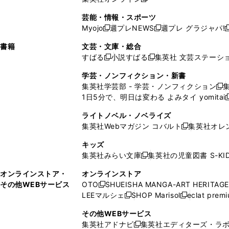
し
新
し
し
し
ン
ィ
ン
ン
開
で
開
で
い
し
い
い
い
ド
ン
ド
ド
芸能・情報・スポーツ
く
開
く
開
ウ
い
ウ
ウ
ウ
ウ
ド
ウ
ウ
Myojo
週プレNEWS
週プレ グラジャパ!
く
く
新
新
新
ィ
ウ
ィ
ィ
ィ
で
ウ
で
で
し
し
ン
ィ
ン
ン
ン
書籍
文芸・文庫・総合
開
で
開
開
い
い
ド
ン
ド
ド
ド
すばる
小説すばる
集英社 文芸ステーシ
く
開
く
く
新
新
ウ
ウ
ウ
ド
ウ
ウ
ウ
く
し
し
ィ
ィ
学芸・ノンフィクション・新書
で
ウ
で
で
で
い
い
ン
ン
集英社学芸部 - 学芸・ノンフィクション
開
で
開
開
開
新
ウ
ウ
ド
ド
1日5分で、明日は変わる よみタイ yomitai
く
開
く
く
く
し
新
ィ
ィ
ウ
ウ
く
い
ン
ン
ライトノベル・ノベライズ
で
で
ウ
ド
ド
集英社Webマガジン コバルト
集英社オレ
開
開
新
ィ
ウ
ウ
く
く
し
ン
キッズ
で
で
い
ド
集英社みらい文庫
集英社の児童図書 S-KID
開
開
新
ウ
ウ
く
く
し
ィ
オンラインストア・
オンラインストア
で
い
ン
その他WEBサービス
OTO
SHUEISHA MANGA-ART HERITAGE
開
新
ウ
ド
LEEマルシェ
SHOP Marisol
eclat prem
く
し
新
新
ィ
ウ
い
し
し
ン
その他WEBサービス
で
ウ
い
い
ド
集英社アドナビ
集英社エディターズ・ラ
開
新