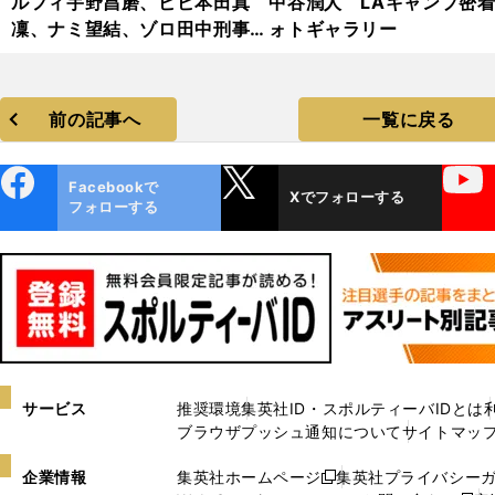
ルフィ宇野昌磨、ビビ本田真
中谷潤人 LAキャンプ密
凜、ナミ望結、ゾロ田中刑事...
ォトギャラリー
『ワンピース・オン・アイス』
2024・フォトギャラリー
前の記事へ
一覧に戻る
ebo
X
YouTube
Facebookで
Xでフォローする
ok
フォローする
サービス
推奨環境
集英社ID・スポルティーバIDとは
ブラウザプッシュ通知について
サイトマッ
企業情報
集英社ホームページ
集英社プライバシー
新