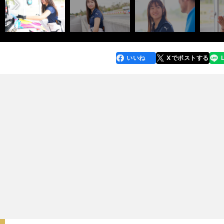
いいね
Xでポストする
line
faceboo
x
k