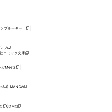
ャンプルーキー！
新
し
い
ウ
ャンプ
新
ィ
社コミック文庫
し
新
ン
い
し
ド
ウ
い
ウ
ガMeets
新
ィ
ウ
で
し
ン
ィ
開
い
ド
ン
く
ウ
ウ
ド
s
S-MANGA
新
新
ィ
で
ウ
し
し
ン
開
で
い
い
ド
く
開
ウ
ウ
ウ
NO
UOMO
く
新
新
ィ
ィ
で