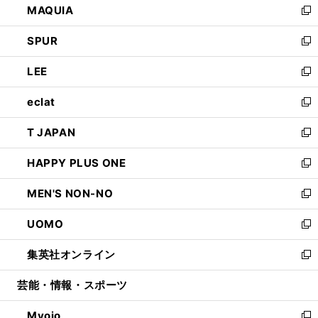
MAQUIA
ド
ィ
い
新
ウ
ン
ウ
し
SPUR
で
ド
ィ
い
新
開
ウ
ン
ウ
し
LEE
く
で
ド
ィ
い
新
開
ウ
ン
ウ
し
eclat
く
で
ド
ィ
い
新
開
ウ
ン
ウ
し
T JAPAN
く
で
ド
ィ
い
新
開
ウ
ン
ウ
し
HAPPY PLUS ONE
く
で
ド
ィ
い
新
開
ウ
ン
ウ
し
MEN'S NON-NO
く
で
ド
ィ
い
新
開
ウ
ン
ウ
し
UOMO
く
で
ド
ィ
い
新
開
ウ
ン
ウ
し
集英社オンライン
く
で
ド
ィ
い
新
開
ウ
ン
ウ
し
芸能・情報・スポーツ
く
で
ド
ィ
い
開
ウ
ン
ウ
Myojo
く
で
ド
ィ