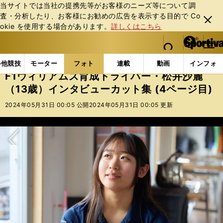
当サイトでは当社の提携先等がお客様のニーズ等について調
査・分析したり、お客様にお勧めの広告を表⽰する⽬的で Co
閉じ
okie を使⽤する場合があります。
詳しくはこちら
る
マイペ
web Sportiva (webスポルティーバ)
検索
メニュ
we
ー
フォトギャラリー
F1ウィリアムズ育成ドライバー・松井
b
ジ
の他競技
モーター
フォト
連載
動画
インフォ
ス
F1ウィリアムズ育成ドライバー・松井沙麗
ポ
（13歳）インタビューカット集 (4ページ目)
ル
テ
2024年05月31日 00:05 公開
2024年05月31日 00:05 更新
ィ
ー
バ
次へ