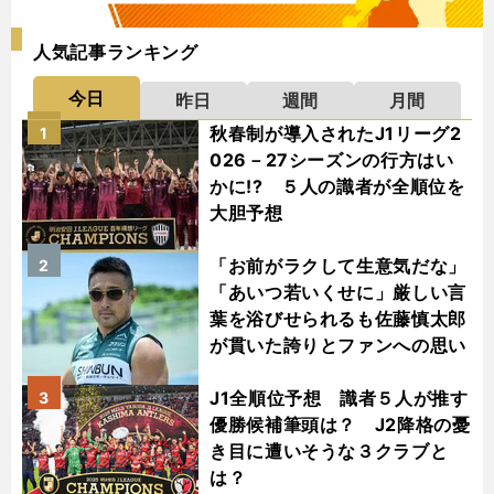
人気記事ランキング
今日
昨日
週間
月間
秋春制が導入されたJ1リーグ2
1
026－27シーズンの行方はい
かに!? ５人の識者が全順位を
大胆予想
「お前がラクして生意気だな」
2
「あいつ若いくせに」厳しい言
葉を浴びせられるも佐藤慎太郎
が貫いた誇りとファンへの思い
J1全順位予想 識者５人が推す
3
優勝候補筆頭は？ J2降格の憂
き目に遭いそうな３クラブと
は？