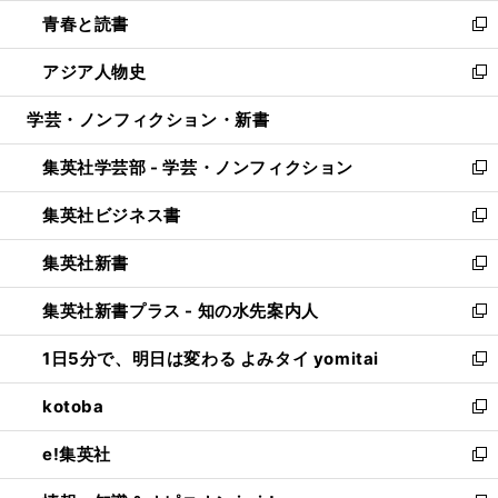
ウ
ン
ウ
し
青春と読書
で
ド
ィ
い
新
開
ウ
ン
ウ
し
アジア人物史
く
で
ド
ィ
い
新
開
ウ
ン
ウ
し
学芸・ノンフィクション・新書
く
で
ド
ィ
い
開
ウ
ン
ウ
集英社学芸部 - 学芸・ノンフィクション
く
で
ド
ィ
新
開
ウ
ン
し
集英社ビジネス書
く
で
ド
い
新
開
ウ
ウ
し
集英社新書
く
で
ィ
い
新
開
ン
ウ
し
集英社新書プラス - 知の水先案内人
く
ド
ィ
い
新
ウ
ン
ウ
し
1日5分で、明日は変わる よみタイ yomitai
で
ド
ィ
い
新
開
ウ
ン
ウ
し
kotoba
く
で
ド
ィ
い
新
開
ウ
ン
ウ
し
e!集英社
く
で
ド
ィ
い
新
開
ウ
ン
ウ
し