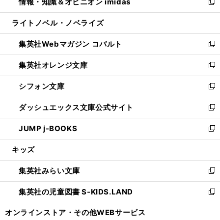
情報・知識＆オピニオン imidas
く
で
ド
ィ
い
新
開
ウ
ン
ウ
し
ライトノベル・ノベライズ
く
で
ド
ィ
い
開
ウ
ン
ウ
集英社Webマガジン コバルト
く
で
ド
ィ
新
開
ウ
ン
し
集英社オレンジ文庫
く
で
ド
い
新
開
ウ
ウ
し
シフォン文庫
く
で
ィ
い
新
開
ン
ウ
し
ダッシュエックス文庫公式サイト
く
ド
ィ
い
新
ウ
ン
ウ
し
JUMP j-BOOKS
で
ド
ィ
い
新
開
ウ
ン
ウ
し
キッズ
く
で
ド
ィ
い
開
ウ
ン
ウ
集英社みらい文庫
く
で
ド
ィ
新
開
ウ
ン
し
集英社の児童図書 S-KIDS.LAND
く
で
ド
い
新
開
ウ
ウ
し
オンラインストア・
その他WEBサービス
く
で
ィ
い