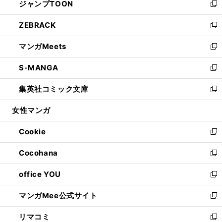
ジャンプTOON
く
で
ド
ィ
い
新
開
ウ
ン
ウ
し
ZEBRACK
く
で
ド
ィ
い
新
開
ウ
ン
ウ
し
マンガMeets
く
で
ド
ィ
い
新
開
ウ
ン
ウ
し
S-MANGA
く
で
ド
ィ
い
新
開
ウ
ン
ウ
し
集英社コミック文庫
く
で
ド
ィ
い
新
開
ウ
ン
ウ
し
女性マンガ
く
で
ド
ィ
い
開
ウ
ン
ウ
Cookie
く
で
ド
ィ
新
開
ウ
ン
し
Cocohana
く
で
ド
い
新
開
ウ
ウ
し
office YOU
く
で
ィ
い
新
開
ン
ウ
し
マンガMee公式サイト
く
ド
ィ
い
新
ウ
ン
ウ
し
リマコミ
で
ド
ィ
い
新