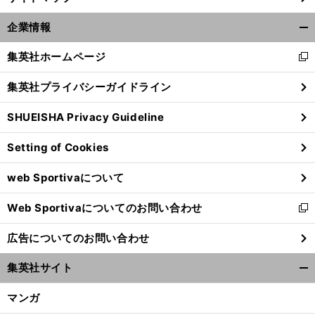
企業情報
開
く/
集英社ホームページ
新
閉
し
じ
集英社プライバシーガイドライン
い
る
ウ
SHUEISHA Privacy Guideline
ィ
ン
Setting of Cookies
ド
ウ
web Sportivaについて
で
開
Web Sportivaについてのお問い合わせ
く
新
し
広告についてのお問い合わせ
い
ウ
集英社サイト
ィ
開
ン
く/
マンガ
ド
閉
ウ