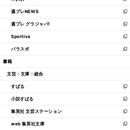
新
開
ウ
ン
し
週プレNEWS
く
で
ド
い
新
開
ウ
ウ
し
週プレ グラジャパ!
く
で
ィ
い
新
開
ン
ウ
し
Sportiva
く
ド
ィ
い
新
ウ
ン
ウ
し
パラスポ
で
ド
ィ
い
新
開
ウ
ン
ウ
し
書籍
く
で
ド
ィ
い
開
ウ
ン
ウ
文芸・文庫・総合
く
で
ド
ィ
開
ウ
ン
すばる
く
で
ド
新
開
ウ
し
小説すばる
く
で
い
新
開
ウ
し
集英社 文芸ステーション
く
ィ
い
新
ン
ウ
し
web 集英社文庫
ド
ィ
い
新