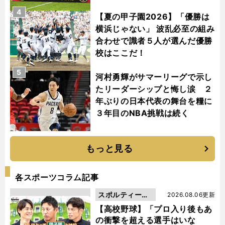
4
【夏の甲子園2026】「優勝は
横浜じゃない」 波乱必至の組み
合わせで識者５人が選んだ優勝
校はここだ！
5
河村勇輝がサマーリーグで示し
たリーダーシップと悔し涙 ２
年ぶりの日本代表の舞台を糧に
３年目のNBA挑戦は続く
もっと見る
各スポーツコラム記事
スポルティーバ
2026.08.06更新
動画
【高校野球】「プロ入り後もあ
の衝撃を超える選手はいな