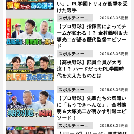
い」。PL学園トリオが衝撃を受
けた選手
スポルティーバ
2026.08.06更新
動画
【プロ野球】指揮官によってチ
ームが変わる！？ 金村義明＆大
塚光二が語る歴代監督エピソー
ド
スポルティーバ
2026.08.06更新
動画
【高校野球】部員全員が大号
泣！？ ハードだったPL学園時
代を支えたものとは
スポルティーバ
2026.08.06更新
動画
【プロ野球】先輩たちの気遣い
に「もうできへんな」。金村義
明＆大塚光二が明かす引退エピ
ソード！
スポルティーバ
2026.08.05更新
動画
【Jリーグ】Jリーグ・開幕前注