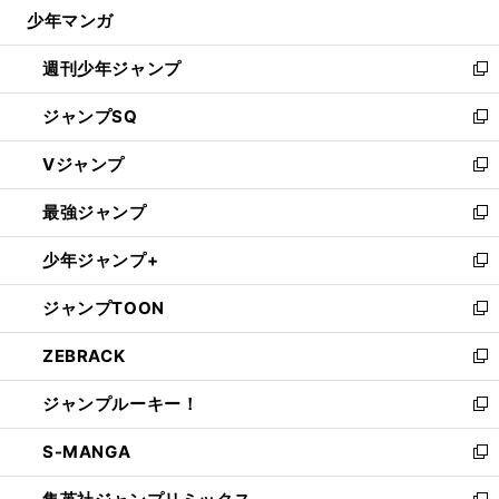
じ
少年マンガ
で
る
開
週刊少年ジャンプ
く
新
し
ジャンプSQ
い
新
ウ
し
Vジャンプ
ィ
い
新
ン
ウ
し
最強ジャンプ
ド
ィ
い
新
ウ
ン
ウ
し
少年ジャンプ+
で
ド
ィ
い
新
開
ウ
ン
ウ
し
ジャンプTOON
く
で
ド
ィ
い
新
開
ウ
ン
ウ
し
ZEBRACK
く
で
ド
ィ
い
新
開
ウ
ン
ウ
し
ジャンプルーキー！
く
で
ド
ィ
い
新
開
ウ
ン
ウ
し
S-MANGA
く
で
ド
ィ
い
新
開
ウ
ン
ウ
し
く