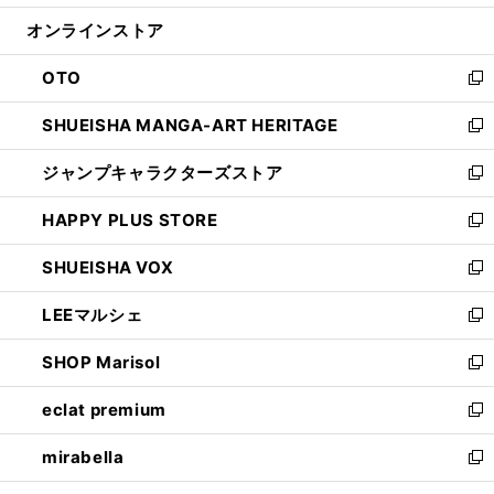
開
ン
ウ
オンラインストア
く
ド
ィ
ウ
ン
OTO
で
ド
新
開
ウ
し
SHUEISHA MANGA-ART HERITAGE
く
で
い
新
開
ウ
し
ジャンプキャラクターズストア
く
ィ
い
新
ン
ウ
し
HAPPY PLUS STORE
ド
ィ
い
新
ウ
ン
ウ
し
SHUEISHA VOX
で
ド
ィ
い
新
開
ウ
ン
ウ
し
LEEマルシェ
く
で
ド
ィ
い
新
開
ウ
ン
ウ
し
SHOP Marisol
く
で
ド
ィ
い
新
開
ウ
ン
ウ
し
eclat premium
く
で
ド
ィ
い
新
開
ウ
ン
ウ
し
mirabella
く
で
ド
ィ
い
新
開
ウ
ン
ウ
し