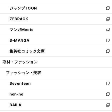
開
ウ
ン
ウ
し
ジャンプTOON
く
で
ド
ィ
い
新
開
ウ
ン
ウ
し
ZEBRACK
く
で
ド
ィ
い
新
開
ウ
ン
ウ
し
マンガMeets
く
で
ド
ィ
い
新
開
ウ
ン
ウ
し
S-MANGA
く
で
ド
ィ
い
新
開
ウ
ン
ウ
し
集英社コミック文庫
く
で
ド
ィ
い
新
開
ウ
ン
ウ
し
取材・ファッション
く
で
ド
ィ
い
開
ウ
ン
ウ
ファッション・美容
く
で
ド
ィ
開
ウ
ン
Seventeen
く
で
ド
新
開
ウ
し
non-no
く
で
い
新
開
ウ
し
BAILA
く
ィ
い
新
ン
ウ
し