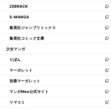
開
ウ
ン
ウ
し
ZEBRACK
く
で
ド
ィ
い
新
開
ウ
ン
ウ
し
S-MANGA
く
で
ド
ィ
い
新
開
ウ
ン
ウ
し
集英社ジャンプリミックス
く
で
ド
ィ
い
新
開
ウ
ン
ウ
し
集英社コミック文庫
く
で
ド
ィ
い
新
開
ウ
ン
ウ
し
少女マンガ
く
で
ド
ィ
い
開
ウ
ン
ウ
りぼん
く
で
ド
ィ
新
開
ウ
ン
し
マーガレット
く
で
ド
い
新
開
ウ
ウ
し
別冊マーガレット
く
で
ィ
い
新
開
ン
ウ
し
マンガMee公式サイト
く
ド
ィ
い
新
ウ
ン
ウ
し
リマコミ
で
ド
ィ
い
新
開
ウ
ン
ウ
し