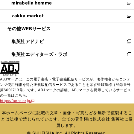
mirabella homme
く
で
ド
ィ
い
新
開
ウ
ン
ウ
し
zakka market
く
で
ド
ィ
い
新
開
ウ
ン
ウ
し
その他WEBサービス
く
で
ド
ィ
い
開
ウ
ン
ウ
集英社アドナビ
く
で
ド
ィ
新
開
ウ
ン
し
集英社エディターズ・ラボ
く
で
ド
い
新
開
ウ
ウ
し
く
で
ィ
い
開
ン
ウ
ABJマークは、この電子書店・電子書籍配信サービスが、著作権者からコンテ
く
ド
ィ
ンツ使用許諾を得た正規版配信サービスであることを示す登録商標（登録番号
ウ
ン
第6091713号）です。ABJマークの詳細、ABJマークを掲示しているサービス
で
ド
の一覧はこちら。
開
ウ
https://aebs.or.jp/
新
く
で
し
い
開
本ホームページに記載の文章・画像・写真などを無断で複製するこ
ウ
く
とは法律で禁じられています。全ての著作権は株式会社 集英社に帰
ィ
属します。
ン
ド
© SHUEISHA Inc. All Rights Reserved.