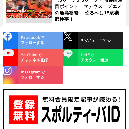
目ポイント マテウス・ブエノ
の鹿島移籍！ 恐るべし15歳磯
部怜夢！
cebo
X
Facebookで
Xでフォローする
ok
フォローする
uTube
LINE
YouTubeで
LINEで
チャンネル登録
アカウント追加
stagra
Instagramで
m
フォローする