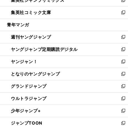
集英社ジャンプリミックス
で
ド
ィ
い
新
開
ウ
ン
ウ
し
集英社コミック文庫
く
で
ド
ィ
い
新
開
ウ
ン
ウ
し
青年マンガ
く
で
ド
ィ
い
開
ウ
ン
ウ
週刊ヤングジャンプ
く
で
ド
ィ
新
開
ウ
ン
し
ヤングジャンプ定期購読デジタル
く
で
ド
い
新
開
ウ
ウ
し
ヤンジャン！
く
で
ィ
い
新
開
ン
ウ
し
となりのヤングジャンプ
く
ド
ィ
い
新
ウ
ン
ウ
し
グランドジャンプ
で
ド
ィ
い
新
開
ウ
ン
ウ
し
ウルトラジャンプ
く
で
ド
ィ
い
新
開
ウ
ン
ウ
し
少年ジャンプ+
く
で
ド
ィ
い
新
開
ウ
ン
ウ
し
ジャンプTOON
く
で
ド
ィ
い
新