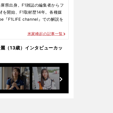
、兵庫県出身。F1雑誌の編集者からフ
材を開始、F1取材歴14年。各種媒
『F1LIFE channel』での解説を
米家峰起の記事一覧
麗（13歳）インタビューカッ
前
へ