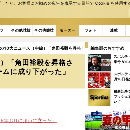
たり、お客様にお勧めの広告を表⽰する⽬的で Cookie を使⽤す
フ
その他球技
その他競技
モーター
フォト
連載
4年の10大ニュース（中編）「角田裕毅を昇格させなかったレッドブ
編集部のおすすめ
スポルテ
中編）「角田裕毅を昇格さ
集号 Vol
ームに成り下がった」
スポルテ
月16日発
最新記事
プッシュ
いて
26年ぶりに頂点に立った」