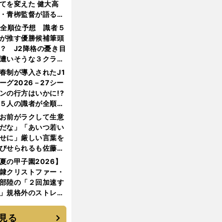
てを変えた 健大高
・青栁監督が語る
機動破壊」はこうし
1全順位予想 識者５
生まれた
が推す優勝候補筆頭
？ J2降格の憂き目
遭いそうな３クラブ
は？
春制が導入されたJ1
ーグ2026－27シー
ンの行方はいかに!?
５人の識者が全順位
大胆予想
お前がラクして生意
だな」「あいつ若い
せに」厳しい言葉を
びせられるも佐藤慎
郎が貫いた誇りとフ
夏の甲子園2026】
ンへの思い
隷クリストファー・
部陸の「２回加速す
」規格外のストレー
 それでもプロではな
大学進学を選ぶ理由
見る