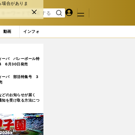
る場合がありま
マイペ
閉じ
検索
メニュ
ー
る
す
ジ
る
動画
インフォ
ルは保守的なチームに成り下がった」
ィーバ バレーボール特
.4 6月30日発売
ィーバ 部活特集号 3
売
などのお知らせが届く
通知を受け取る方法につ