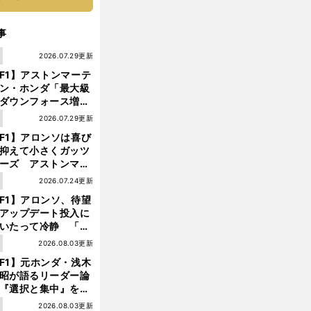
事
1
2026.07.29更新
F1】アストンマーテ
ン・ホンダ「最大級
ダウンフォース増」
実現するも、アロン
1
2026.07.29更新
が苦言を呈した理由
F1】アロンソは喜び
抑えて小さくガッツ
ーズ アストンマー
ィン・ホンダが「レ
1
2026.07.24更新
ス」に戻ってきた
F1】アロンソ、待望
アップデート投入に
いたって冷静 「ハ
ガリーGPが僕らに
1
2026.08.03更新
しいサーキットであ
F1】元ホンダ・浅木
ことを願う」
昭が語るリーダー論
『選択と集中』をし
ければ、部下の心は
1
2026.08.03更新