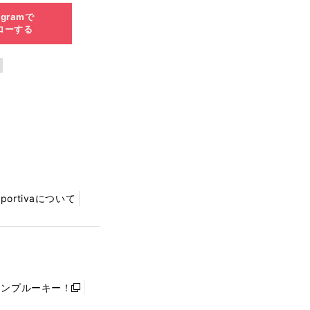
agramで
ローする
Sportivaについて
ャンプルーキー！
新
し