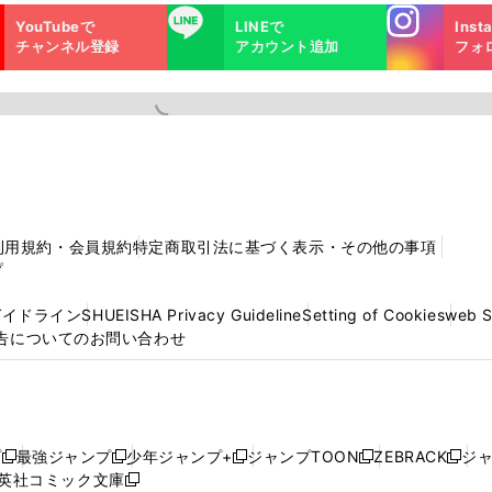
Instagra
LINE
YouTubeで
LINEで
Inst
m
チャンネル登録
アカウント追加
フォ
利用規約・会員規約
特定商取引法に基づく表示・その他の事項
プ
ガイドライン
SHUEISHA Privacy Guideline
Setting of Cookies
web 
告についてのお問い合わせ
プ
最強ジャンプ
少年ジャンプ+
ジャンプTOON
ZEBRACK
ジ
新
新
新
新
新
英社コミック文庫
し
新
し
し
し
し