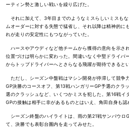
ーティン勢と激しい戦いを繰り広げた。
それに加えて、3年目までのようなミスらしいミスもな
ムオーダーに対する失態で猛省し、それ以降は精神的に
れが走りの安定性にもつながっていた。
ハースやアウディなど他チームから獲得の意向を示され
位置づけは明らかに変わった。間違いなく中堅ドライバ
からトップドライバーへとさらなる飛躍が期待できると
ただし、シーズン中盤戦はマシン開発が停滞して競争力
GP決勝のコースオフ、第13戦ハンガリーGP予選のクラ
選のクラッシュなど、いくつかミスを犯した。第16戦イタ
GPの接触は相手に非があるものとはいえ、角田自身も認
シーズン終盤のハイライトは、雨の第21戦サンパウロG
て、決勝でも表彰台圏内を走ってみせた。