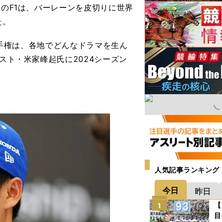
のF1は、バーレーンを皮切りに世界
た。
選手権は、各地でどんなドラマを生ん
スト・米家峰起氏に2024シーズン
人気記事ランキング
今日
昨日
【
1
目