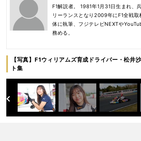
年の
大ニュース（
編
「
年以来
年ぶりに名門マクラーレンが頂点に立った
1
F1解説者。 1981年1月31日生まれ
リーランスとなり2009年にF1全戦取
体に執筆、フジテレビNEXTやYouTube
務める。
【写真】F1ウィリアムズ育成ドライバー・松井沙
ト集
へ
次