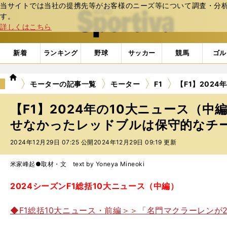
当サイトでは当社の提携先等がお客様のニーズ等について調査・分析し
web Sportiva (webスポルティーバ)
す。
詳しくはこちら
新着
ランキング
野球
サッカー
競馬
ゴル
we
モーターの記事一覧
モーター
F1
【F1】202
b
ス
【F1】2024年の10大ニュース（
ポ
ル
せなかったレッドブルは保守的なチ
テ
2024年12月29日 07:25 公開
2024年12月29日 09:19 更新
ィ
ー
バ
米家峰起●取材・文 text by Yoneya Mineoki
2024シーズンF1総括10大ニュース（中編）
◆F1総括10大ニュース・前編＞＞「名門マクラーレンが