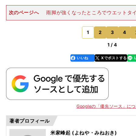
次のページへ
雨脚が強くなったところでウエットタ
ットに飛び込み、その後にセーフティカーや赤旗が出な
いを演じていた可能性もあった。チームの指示どおりに
エイトのままステイアウト
1
2
3
4
のページへ
1 / 4
いいね
Xでポストする
line
faceboo
x
k
Googleの「優先ソース」に
著者プロフィール
米家峰起 (よねや・みねおき)
前
）