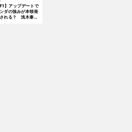
んどん離れていく」
F1】アップデートで
ンダの強みが本領発
される？ 浅木泰昭
レッドブルの位置ま
戻れる可能性も」
前