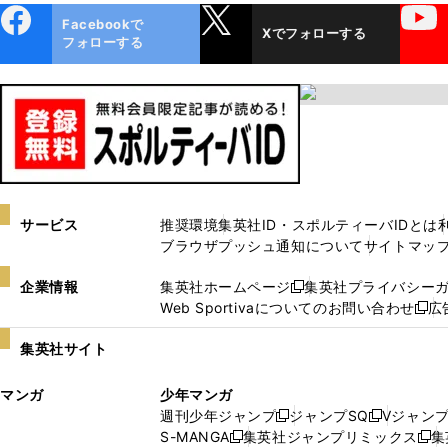
ebo
X
YouTube
Facebookで
Xでフォローする
ok
フォローする
サービス
推奨環境
集英社ID・スポルティーバIDとは
ブラウザプッシュ通知について
サイトマッ
企業情報
集英社ホームページ
集英社プライバシー
新
Web Sportivaについてのお問い合わせ
広
し
新
い
し
集英社サイト
ウ
い
ィ
ウ
マンガ
少年マンガ
ン
ィ
週刊少年ジャンプ
ジャンプSQ
Vジャン
ド
ン
新
新
S-MANGA
集英社ジャンプリミックス
集
ウ
ド
新
し
し
新