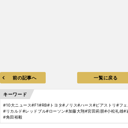
前の記事へ
一覧に戻る
キーワード
#10大ニュース
#F1
#RB
#トヨタ
#ノリス
#ハース
#ピアストリ
#フ
#リカルド
#レッドブル
#ローソン
#加藤大翔
#宮田莉朋
#小松礼雄
#
#角田裕毅