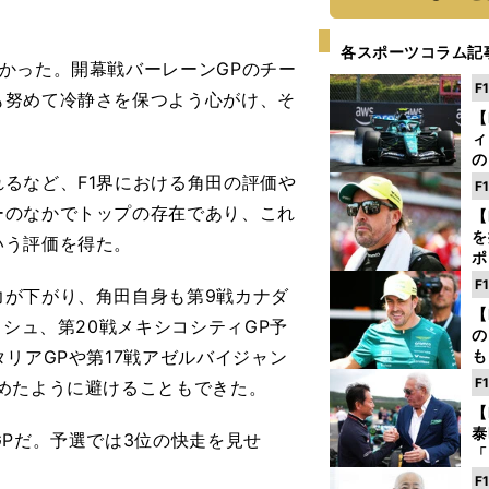
各スポーツコラム記
かった。開幕戦バーレーンGPのチー
F
も努めて冷静さを保つよう心がけ、そ
【
ィ
の
を
るなど、F1界における角田の評価や
F
ソ
ーのなかでトップの存在であり、これ
【
を
いう評価を得た。
ポ
テ
F
が下がり、角田自身も第9戦カナダ
ー
【
ッシュ、第20戦メキシコシティGP予
の
リアGPや第17戦アゼルバイジャン
も
ン
F
めたように避けることもできた。
優
【
る
泰
Pだ。予選では3位の快走を見せ
「
な
F