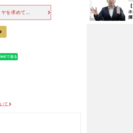
ど
【
ホ
イヤを求めてピ
揮
ければ、優勝争
「
インターミディ
で
次
LINEで送る
ついて
」