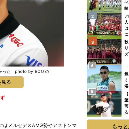
べ
崎
「
J
2
て
人
は
に
と
秋
3
リ
ズ
4
を
「
photo by BOOZY
気
く
を見る
浴
5
太
【
ず
ァ
聖
高
る
ト
く
にはメルセデスAMG勢やアストンマ
もっと