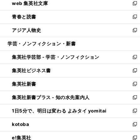
web 集英社文庫
ド
ィ
い
新
ウ
ン
ウ
し
青春と読書
で
ド
ィ
い
新
開
ウ
ン
ウ
し
アジア人物史
く
で
ド
ィ
い
新
開
ウ
ン
ウ
し
学芸・ノンフィクション・新書
く
で
ド
ィ
い
開
ウ
ン
ウ
集英社学芸部 - 学芸・ノンフィクション
く
で
ド
ィ
新
開
ウ
ン
し
集英社ビジネス書
く
で
ド
い
新
開
ウ
ウ
し
集英社新書
く
で
ィ
い
新
開
ン
ウ
し
集英社新書プラス - 知の水先案内人
く
ド
ィ
い
新
ウ
ン
ウ
し
1日5分で、明日は変わる よみタイ yomitai
で
ド
ィ
い
新
開
ウ
ン
ウ
し
kotoba
く
で
ド
ィ
い
新
開
ウ
ン
ウ
し
e!集英社
く
で
ド
ィ
い
新