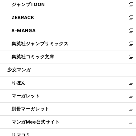
ジャンプTOON
く
で
ド
ィ
い
新
開
ウ
ン
ウ
し
ZEBRACK
く
で
ド
ィ
い
新
開
ウ
ン
ウ
し
S-MANGA
く
で
ド
ィ
い
新
開
ウ
ン
ウ
し
集英社ジャンプリミックス
く
で
ド
ィ
い
新
開
ウ
ン
ウ
し
集英社コミック文庫
く
で
ド
ィ
い
新
開
ウ
ン
ウ
し
少女マンガ
く
で
ド
ィ
い
開
ウ
ン
ウ
りぼん
く
で
ド
ィ
新
開
ウ
ン
し
マーガレット
く
で
ド
い
新
開
ウ
ウ
し
別冊マーガレット
く
で
ィ
い
新
開
ン
ウ
し
マンガMee公式サイト
く
ド
ィ
い
新
ウ
ン
ウ
し
リマコミ
で
ド
ィ
い