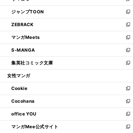
新
開
ウ
ン
ウ
し
ジャンプTOON
く
で
ド
ィ
い
新
開
ウ
ン
ウ
し
ZEBRACK
く
で
ド
ィ
い
新
開
ウ
ン
ウ
し
マンガMeets
く
で
ド
ィ
い
新
開
ウ
ン
ウ
し
S-MANGA
く
で
ド
ィ
い
新
開
ウ
ン
ウ
し
集英社コミック文庫
く
で
ド
ィ
い
新
開
ウ
ン
ウ
し
女性マンガ
く
で
ド
ィ
い
開
ウ
ン
ウ
Cookie
く
で
ド
ィ
新
開
ウ
ン
し
Cocohana
く
で
ド
い
新
開
ウ
ウ
し
office YOU
く
で
ィ
い
新
開
ン
ウ
し
マンガMee公式サイト
く
ド
ィ
い
新