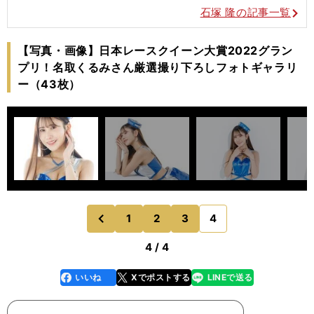
石塚 隆の記事一覧
【写真・画像】日本レースクイーン大賞2022グラン
プリ！名取くるみさん厳選撮り下ろしフォトギャラリ
ー（43枚）
1
2
3
4
のページへ
前
4 / 4
いいね
Xでポストする
LINEで送る
line
faceboo
x
k