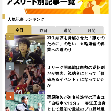
人気記事ランキング
今日
昨日
週間
月間
羽生結弦を覚醒させた「誰かの
1
ために」の思い 五輪連覇の偉
業への道のり
Ｊリーグ開幕戦は白熱の逆転劇
2
だが観客、視聴者にとって「価
値あるイベント」になっていた
か
栗原陵矢が無名校進学の理由は
3
「自転車で13分」 春江工出身
として最初で最後のプロ野球選