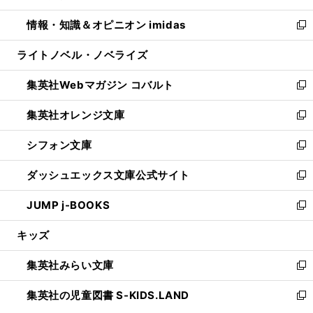
開
ウ
ン
ウ
し
情報・知識＆オピニオン imidas
く
で
ド
ィ
い
新
開
ウ
ン
ウ
し
ライトノベル・ノベライズ
く
で
ド
ィ
い
開
ウ
ン
ウ
集英社Webマガジン コバルト
く
で
ド
ィ
新
開
ウ
ン
し
集英社オレンジ文庫
く
で
ド
い
新
開
ウ
ウ
し
シフォン文庫
く
で
ィ
い
新
開
ン
ウ
し
ダッシュエックス文庫公式サイト
く
ド
ィ
い
新
ウ
ン
ウ
し
JUMP j-BOOKS
で
ド
ィ
い
新
開
ウ
ン
ウ
し
キッズ
く
で
ド
ィ
い
開
ウ
ン
ウ
集英社みらい文庫
く
で
ド
ィ
新
開
ウ
ン
し
集英社の児童図書 S-KIDS.LAND
く
で
ド
い
新
開
ウ
ウ
し