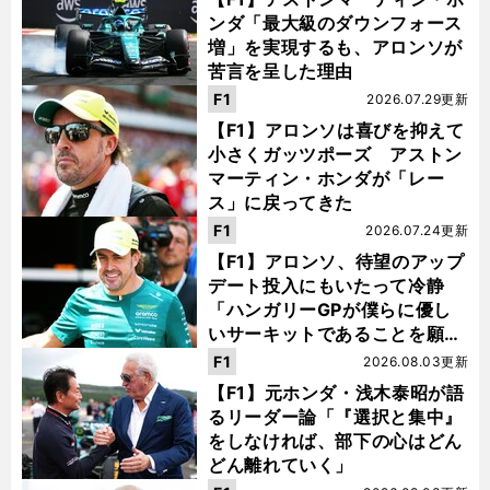
ンダ「最大級のダウンフォース
増」を実現するも、アロンソが
苦言を呈した理由
F1
2026.07.29更新
【F1】アロンソは喜びを抑えて
小さくガッツポーズ アストン
マーティン・ホンダが「レー
ス」に戻ってきた
F1
2026.07.24更新
【F1】アロンソ、待望のアップ
デート投入にもいたって冷静
「ハンガリーGPが僕らに優し
いサーキットであることを願
う」
F1
2026.08.03更新
【F1】元ホンダ・浅木泰昭が語
るリーダー論「『選択と集中』
をしなければ、部下の心はどん
どん離れていく」