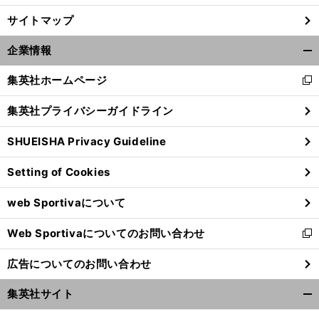
サイトマップ
「
本
」
.
.
.
？
当に助けてくれるのは変な人
ホンダの世界一のF1パワーユニットはいかにして生まれたか
企業情報
開
く/
集英社ホームページ
新
閉
し
じ
集英社プライバシーガイドライン
い
る
ウ
SHUEISHA Privacy Guideline
ィ
ン
Setting of Cookies
ド
ウ
web Sportivaについて
で
開
Web Sportivaについてのお問い合わせ
く
新
し
広告についてのお問い合わせ
い
ウ
集英社サイト
ィ
開
ン
く/