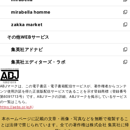
ィ
い
新
開
ウ
ン
ウ
し
mirabella homme
く
で
ド
ィ
い
新
開
ウ
ン
ウ
し
zakka market
く
で
ド
ィ
い
新
開
ウ
ン
ウ
し
その他WEBサービス
く
で
ド
ィ
い
開
ウ
ン
ウ
集英社アドナビ
く
で
ド
ィ
新
開
ウ
ン
し
集英社エディターズ・ラボ
く
で
ド
い
新
開
ウ
ウ
し
く
で
ィ
い
開
ン
ウ
ABJマークは、この電子書店・電子書籍配信サービスが、著作権者からコンテ
く
ド
ィ
ンツ使用許諾を得た正規版配信サービスであることを示す登録商標（登録番号
ウ
ン
第6091713号）です。ABJマークの詳細、ABJマークを掲示しているサービス
で
ド
の一覧はこちら。
開
ウ
https://aebs.or.jp/
新
く
で
し
い
開
本ホームページに記載の文章・画像・写真などを無断で複製するこ
ウ
く
とは法律で禁じられています。全ての著作権は株式会社 集英社に帰
ィ