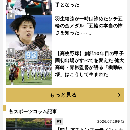
手となった
4
羽生結弦が一時は諦めたソチ五
輪の金メダル「五輪の本当の怖
さを知った......」
5
【高校野球】創部10年目の甲子
園初出場がすべてを変えた 健大
高崎・青栁監督が語る「機動破
壊」はこうして生まれた
もっと見る
各スポーツコラム記事
F1
2026.07.29更新
【F1】アストンマーティン・ホ