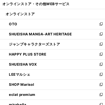
オンラインストア・
その他WEBサービス
く
で
ィ
い
開
ン
ウ
オンラインストア
く
ド
ィ
ウ
ン
OTO
で
ド
新
開
ウ
し
SHUEISHA MANGA-ART HERITAGE
く
で
い
新
開
ウ
し
ジャンプキャラクターズストア
く
ィ
い
新
ン
ウ
し
HAPPY PLUS STORE
ド
ィ
い
新
ウ
ン
ウ
し
SHUEISHA VOX
で
ド
ィ
い
新
開
ウ
ン
ウ
し
LEEマルシェ
く
で
ド
ィ
い
新
開
ウ
ン
ウ
し
SHOP Marisol
く
で
ド
ィ
い
新
開
ウ
ン
ウ
し
eclat premium
く
で
ド
ィ
い
新
開
ウ
ン
ウ
し
mirabella
く
で
ド