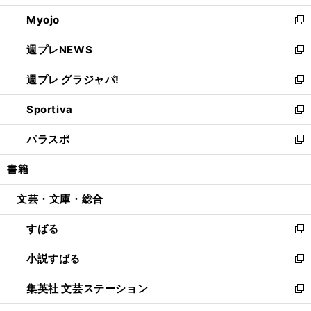
開
ウ
ン
ウ
Myojo
く
で
ド
ィ
新
開
ウ
ン
し
週プレNEWS
く
で
ド
い
新
開
ウ
ウ
し
週プレ グラジャパ!
く
で
ィ
い
新
開
ン
ウ
し
Sportiva
く
ド
ィ
い
新
ウ
ン
ウ
し
パラスポ
で
ド
ィ
い
新
開
ウ
ン
ウ
し
書籍
く
で
ド
ィ
い
開
ウ
ン
ウ
文芸・文庫・総合
く
で
ド
ィ
開
ウ
ン
すばる
く
で
ド
新
開
ウ
し
小説すばる
く
で
い
新
開
ウ
し
集英社 文芸ステーション
く
ィ
い
新
ン
ウ
し