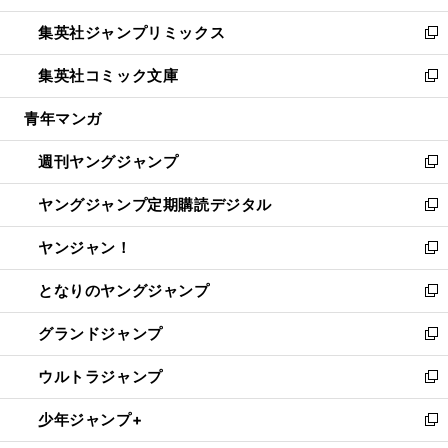
開
ウ
ン
ウ
し
集英社ジャンプリミックス
く
で
ド
ィ
い
新
開
ウ
ン
ウ
し
集英社コミック文庫
く
で
ド
ィ
い
新
開
ウ
ン
ウ
し
青年マンガ
く
で
ド
ィ
い
開
ウ
ン
ウ
週刊ヤングジャンプ
く
で
ド
ィ
新
開
ウ
ン
し
ヤングジャンプ定期購読デジタル
く
で
ド
い
新
開
ウ
ウ
し
ヤンジャン！
く
で
ィ
い
新
開
ン
ウ
し
となりのヤングジャンプ
く
ド
ィ
い
新
ウ
ン
ウ
し
グランドジャンプ
で
ド
ィ
い
新
開
ウ
ン
ウ
し
ウルトラジャンプ
く
で
ド
ィ
い
新
開
ウ
ン
ウ
し
少年ジャンプ+
く
で
ド
ィ
い
新
開
ウ
ン
ウ
し