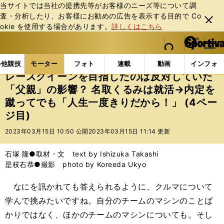
当サイトでは当社の提携先等がお客様のニーズ等について調
査・分析したり、お客様にお勧めの広告を表⽰する⽬的で Co
閉じ
okie を使⽤する場合があります。
詳しくはこちら
る
マイペ
web Sportiva (webスポルティーバ)
検索
メニュ
we
ー
モーターの記事一覧
モーター
その他
レースクイ
b
ジ
の他競技
モーター
フォト
連載
動画
インフォ
ス
レースクイーンを目指したのは反対していた
ポ
「父親」の影響？ 名取くるみは就活→内定を
ル
蹴ってでも「人生一度きりだから！」 (4ペー
テ
ィ
ジ目)
ー
2023年03月15日 10:50 公開
2023年03月15日 11:14 更新
バ
石塚 隆●取材・文 text by Ishizuka Takashi
是枝右恭●撮影 photo by Koreeda Ukyo
なにを訊かれても答えられるように、クルマについて
学んで挑みたいですね。自分のチームのマシンのことば
かりではなく、ほかのチームのマシンについても。そし