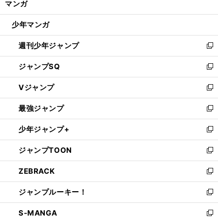
マンガ
ド
閉
ウ
じ
少年マンガ
で
る
開
週刊少年ジャンプ
く
新
し
ジャンプSQ
い
新
ウ
し
Vジャンプ
ィ
い
新
ン
ウ
し
最強ジャンプ
ド
ィ
い
新
ウ
ン
ウ
し
少年ジャンプ+
で
ド
ィ
い
新
開
ウ
ン
ウ
し
ジャンプTOON
く
で
ド
ィ
い
新
開
ウ
ン
ウ
し
ZEBRACK
く
で
ド
ィ
い
新
開
ウ
ン
ウ
し
ジャンプルーキー！
く
で
ド
ィ
い
新
開
ウ
ン
ウ
し
S-MANGA
く
で
ド
ィ
い
新