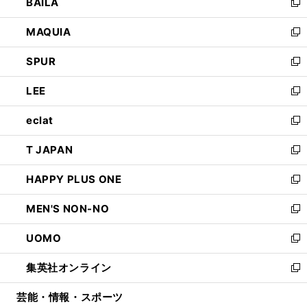
BAILA
く
ィ
い
新
ン
ウ
し
MAQUIA
ド
ィ
い
新
ウ
ン
ウ
し
SPUR
で
ド
ィ
い
新
開
ウ
ン
ウ
し
LEE
く
で
ド
ィ
い
新
開
ウ
ン
ウ
し
eclat
く
で
ド
ィ
い
新
開
ウ
ン
ウ
し
T JAPAN
く
で
ド
ィ
い
新
開
ウ
ン
ウ
し
HAPPY PLUS ONE
く
で
ド
ィ
い
新
開
ウ
ン
ウ
し
MEN'S NON-NO
く
で
ド
ィ
い
新
開
ウ
ン
ウ
し
UOMO
く
で
ド
ィ
い
新
開
ウ
ン
ウ
し
集英社オンライン
く
で
ド
ィ
い
新
開
ウ
ン
ウ
し
芸能・情報・スポーツ
く
で
ド
ィ
い