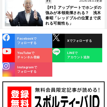
F1
2026.08.03更新
【F1】アップデートでホンダの
強みが本領発揮される？ 浅木
泰昭「レッドブルの位置まで戻
れる可能性も」
cebo
X
Facebookで
Xでフォローする
ok
フォローする
uTube
LINE
YouTubeで
LINEで
チャンネル登録
アカウント追加
stagra
Instagramで
m
フォローする