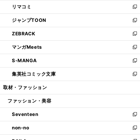
ウ
ン
ウ
し
リマコミ
で
ド
ィ
い
新
開
ウ
ン
ウ
し
ジャンプTOON
く
で
ド
ィ
い
新
開
ウ
ン
ウ
し
ZEBRACK
く
で
ド
ィ
い
新
開
ウ
ン
ウ
し
マンガMeets
く
で
ド
ィ
い
新
開
ウ
ン
ウ
し
S-MANGA
く
で
ド
ィ
い
新
開
ウ
ン
ウ
し
集英社コミック文庫
く
で
ド
ィ
い
新
開
ウ
ン
ウ
し
取材・ファッション
く
で
ド
ィ
い
開
ウ
ン
ウ
ファッション・美容
く
で
ド
ィ
開
ウ
ン
Seventeen
く
で
ド
新
開
ウ
し
non-no
く
で
い
新
開
ウ
し