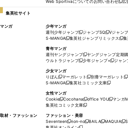
Web Sportivaについてのお問い合わせ
広
し
新
い
し
集英社サイト
ウ
い
ィ
ウ
マンガ
少年マンガ
ン
ィ
週刊少年ジャンプ
ジャンプSQ
Vジャン
ド
ン
新
新
S-MANGA
集英社ジャンプリミックス
集
ウ
ド
新
し
し
新
で
ウ
し
い
い
し
青年マンガ
開
で
い
ウ
ウ
い
週刊ヤングジャンプ
ヤングジャンプ定期
新
く
開
ウ
ィ
ィ
ウ
ウルトラジャンプ
少年ジャンプ+
ジャン
新
し
新
く
ィ
ン
ン
ィ
し
い
し
ン
ド
ド
ン
少女マンガ
い
ウ
い
ド
ウ
ウ
ド
りぼん
マーガレット
別冊マーガレット
新
新
新
ウ
ィ
ウ
ウ
で
で
ウ
S-MANGA
集英社コミック文庫
し
新
し
新
ィ
ン
ィ
で
開
開
で
い
し
い
し
ン
ド
ン
女性マンガ
開
く
く
開
ウ
い
ウ
い
ド
ウ
ド
Cookie
Cocohana
office YOU
マンガM
く
く
新
新
新
ィ
ウ
ィ
ウ
ウ
で
ウ
集英社コミック文庫
し
新
し
し
ン
ィ
ン
ィ
で
開
で
い
し
い
い
ド
ン
ド
ン
取材・ファッション
ファッション・美容
開
く
開
ウ
い
ウ
ウ
ウ
ド
ウ
ド
Seventeen
non-no
BAILA
MAQUIA
S
く
く
新
新
新
新
ィ
ウ
ィ
ィ
で
ウ
で
ウ
集英社オンライン