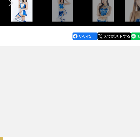
いいね
Xでポストする
line
faceboo
x
k