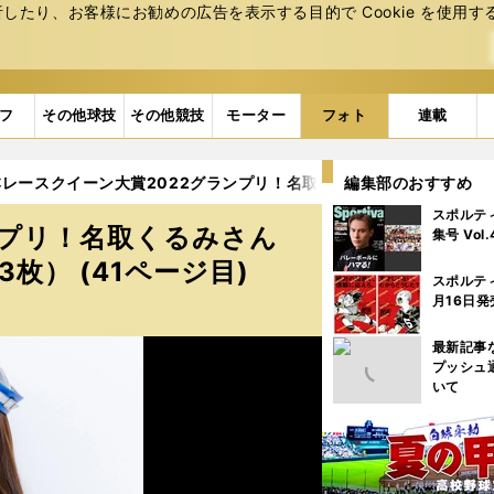
たり、お客様にお勧めの広告を表⽰する⽬的で Cookie を使⽤す
フ
その他球技
その他競技
モーター
フォト
連載
レースクイーン大賞2022グランプリ！名取くるみさん厳選撮り下ろし
編集部のおすすめ
スポルテ
ンプリ！名取くるみさん
集号 Vol
枚） (41ページ目)
スポルテ
月16日発
最新記事
プッシュ
いて