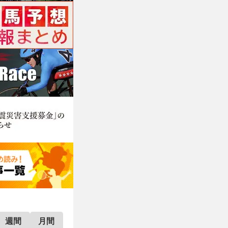
週間
月間