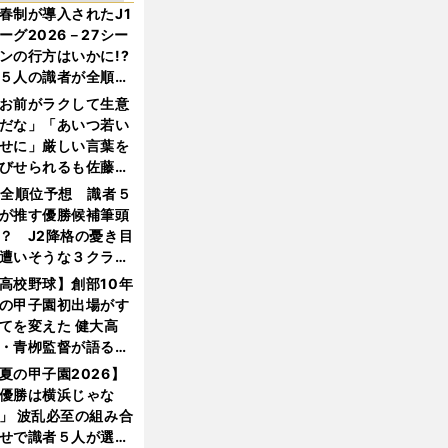
春制が導入されたJ1
ーグ2026－27シー
ンの行方はいかに!?
５人の識者が全順位
大胆予想
お前がラクして生意
だな」「あいつ若い
せに」厳しい言葉を
びせられるも佐藤慎
郎が貫いた誇りとフ
1全順位予想 識者５
ンへの思い
が推す優勝候補筆頭
？ J2降格の憂き目
遭いそうな３クラブ
は？
高校野球】創部10年
の甲子園初出場がす
てを変えた 健大高
・青栁監督が語る
機動破壊」はこうし
夏の甲子園2026】
生まれた
優勝は横浜じゃな
」 波乱必至の組み合
せで識者５人が選ん