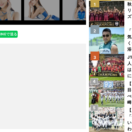
秋
1
リ
ズ
を
「
2
LINEで送る
気
く
浴
太
J
3
ァ
人
は
に
4
と
【
目
べ
崎
5
「
【
て
「
い
わ