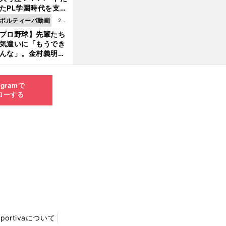
8.0
たPL学園時代を支え
6更
ものとは
ポルティーバ動画
202
新
プロ野球】先輩たち
6.0
気遣いに「もうでき
8.0
んな」。金村義明＆
6更
塚光二が明かす引退
新
ピソード！
agramで
ローする
Sportivaについて