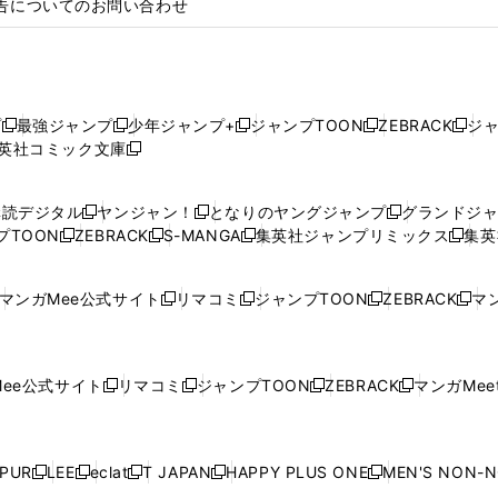
告についてのお問い合わせ
プ
最強ジャンプ
少年ジャンプ+
ジャンプTOON
ZEBRACK
ジ
新
新
新
新
新
英社コミック文庫
し
新
し
し
し
し
い
い
し
い
い
い
ウ
ウ
い
ウ
ウ
ウ
購読デジタル
ヤンジャン！
となりのヤングジャンプ
グランドジ
新
新
新
ィ
ィ
ウ
ィ
ィ
ィ
プTOON
ZEBRACK
S-MANGA
集英社ジャンプリミックス
集英
新
し
新
し
新
し
新
ン
ン
ィ
ン
ン
ン
し
い
し
い
し
い
し
ド
ド
ン
ド
ド
ド
い
ウ
い
ウ
い
ウ
い
ウ
ウ
ド
ウ
ウ
ウ
マンガMee公式サイト
リマコミ
ジャンプTOON
ZEBRACK
マン
新
新
新
新
ウ
ィ
ウ
ィ
ウ
ィ
ウ
で
で
ウ
で
で
で
し
し
し
し
し
ィ
ン
ィ
ン
ィ
ン
ィ
開
開
で
開
開
開
い
い
い
い
い
ン
ド
ン
ド
ン
ド
ン
く
く
開
く
く
く
ウ
ウ
ウ
ウ
ウ
ド
ウ
ド
ウ
ド
ウ
ド
ee公式サイト
リマコミ
ジャンプTOON
ZEBRACK
マンガMeet
く
新
新
新
新
ィ
ィ
ィ
ィ
ィ
ウ
で
ウ
で
ウ
で
ウ
し
し
し
し
ン
ン
ン
ン
ン
で
開
で
開
で
開
で
い
い
い
い
ド
ド
ド
ド
ド
開
く
開
く
開
く
開
ウ
ウ
ウ
ウ
ウ
ウ
ウ
ウ
ウ
PUR
LEE
eclat
T JAPAN
HAPPY PLUS ONE
MEN'S NON-
く
く
く
く
新
新
新
新
新
ィ
ィ
ィ
ィ
で
で
で
で
で