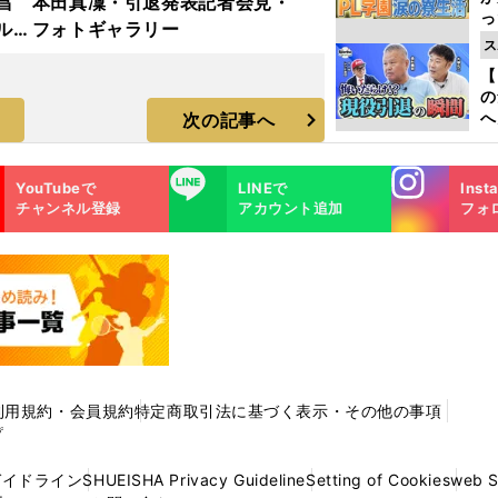
昌
本田真凜・引退発表記者会見・
っ
ルド
フォトギャラリー
た
ス
ラ
【
の
へ
次の記事へ
大
エ
Instagra
LINE
YouTubeで
LINEで
Inst
m
チャンネル登録
アカウント追加
フォ
利用規約・会員規約
特定商取引法に基づく表示・その他の事項
プ
ガイドライン
SHUEISHA Privacy Guideline
Setting of Cookies
web 