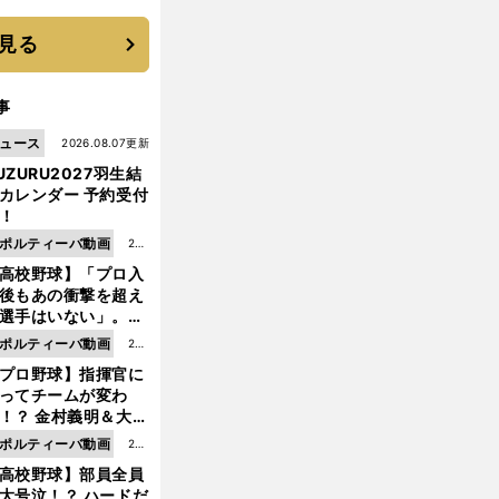
優勝校はここだ！
見る
事
ュース
2026.08.07更新
UZURU2027羽生結
カレンダー 予約受付
！
ポルティーバ動画
202
高校野球】「プロ入
6.0
後もあの衝撃を超え
8.0
選手はいない」。PL
6更
園トリオが衝撃を受
ポルティーバ動画
202
新
た選手
プロ野球】指揮官に
6.0
ってチームが変わ
8.0
！？ 金村義明＆大塚
6更
二が語る歴代監督エ
ポルティーバ動画
202
新
ソード
高校野球】部員全員
6.0
大号泣！？ ハードだ