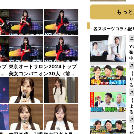
だ
もっと
各スポーツコラム記
ニ
Y
弦
中
ス
ップ
東京オートサロン2024トップ
中
美女コンパニオン30人（前
【
り
編）「全身フォト」
る
学
ス
け
【
よ
る
光
ス
ピ
【
が