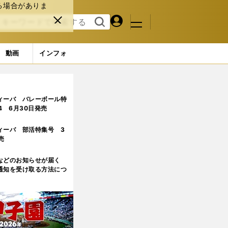
る場合がありま
マイペ
閉じ
検索
メニュ
ー
る
す
ジ
る
動画
インフォ
フォトギャラリー（43枚） (41ページ目)
ィーバ バレーボール特
.4 6月30日発売
ィーバ 部活特集号 3
売
などのお知らせが届く
通知を受け取る方法につ