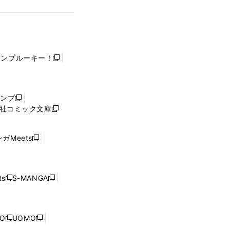
ャンプルーキー！
新
し
い
ウ
ャンプ
新
ィ
社コミック文庫
し
新
ン
い
し
ド
ウ
い
ウ
ガMeets
新
ィ
ウ
で
し
ン
ィ
開
い
ド
ン
く
ウ
ウ
ド
s
S-MANGA
新
新
ィ
で
ウ
し
し
ン
開
で
い
い
ド
く
開
ウ
ウ
ウ
NO
UOMO
く
新
新
ィ
ィ
で