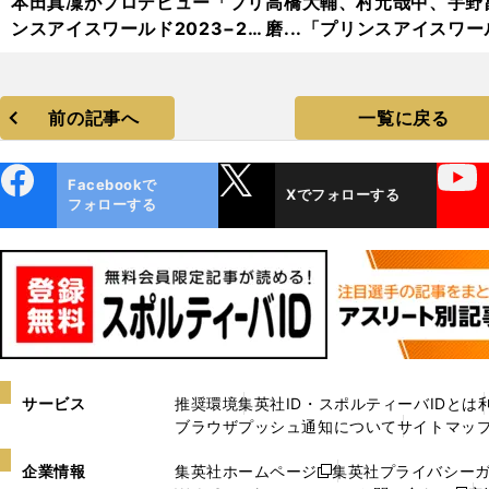
本田真凜がプロデビュー「プリ
高橋大輔、村元哉中、宇野
ンスアイスワールド2023−20
磨...「プリンスアイスワー
24」フォトギャラリー
2023−2024」フォトギャ
リー
前の記事へ
一覧に戻る
ebo
X
YouTube
Facebookで
Xでフォローする
ok
フォローする
サービス
推奨環境
集英社ID・スポルティーバIDとは
ブラウザプッシュ通知について
サイトマッ
企業情報
集英社ホームページ
集英社プライバシー
新