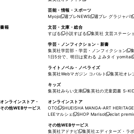
し
新
し
し
し
ン
ィ
ン
ン
開
で
開
で
い
し
い
い
い
ド
ン
ド
ド
芸能・情報・スポーツ
く
開
く
開
ウ
い
ウ
ウ
ウ
ウ
ド
ウ
ウ
Myojo
週プレNEWS
週プレ グラジャパ!
く
く
新
新
新
ィ
ウ
ィ
ィ
ィ
で
ウ
で
で
し
し
ン
ィ
ン
ン
ン
書籍
文芸・文庫・総合
開
で
開
開
い
い
ド
ン
ド
ド
ド
すばる
小説すばる
集英社 文芸ステーシ
く
開
く
く
新
新
ウ
ウ
ウ
ド
ウ
ウ
ウ
く
し
し
ィ
ィ
学芸・ノンフィクション・新書
で
ウ
で
で
で
い
い
ン
ン
集英社学芸部 - 学芸・ノンフィクション
開
で
開
開
開
新
ウ
ウ
ド
ド
1日5分で、明日は変わる よみタイ yomitai
く
開
く
く
く
し
新
ィ
ィ
ウ
ウ
く
い
ン
ン
ライトノベル・ノベライズ
で
で
ウ
ド
ド
集英社Webマガジン コバルト
集英社オレ
開
開
新
ィ
ウ
ウ
く
く
し
ン
キッズ
で
で
い
ド
集英社みらい文庫
集英社の児童図書 S-KID
開
開
新
ウ
ウ
く
く
し
ィ
オンラインストア・
オンラインストア
で
い
ン
その他WEBサービス
OTO
SHUEISHA MANGA-ART HERITAGE
開
新
ウ
ド
LEEマルシェ
SHOP Marisol
eclat prem
く
し
新
新
ィ
ウ
い
し
し
ン
その他WEBサービス
で
ウ
い
い
ド
集英社アドナビ
集英社エディターズ・ラ
開
新