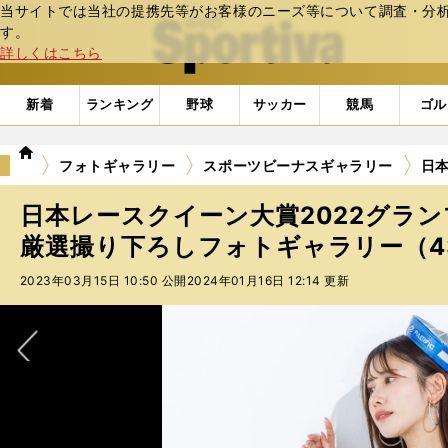
当サイトでは当社の提携先等がお客様のニーズ等について調査・分析し
web Sportiva (webスポルティーバ)
す。
詳しくはこちら
新着
ランキング
野球
サッカー
競馬
ゴル
we
フォトギャラリー
スポーツビーナスギャラリー
日本
b
ス
日本レースクイーン大賞2022グラ
ポ
ル
厳選撮り下ろしフォトギャラリー（43
テ
2023年03月15日 10:50 公開
2024年01月16日 12:14 更新
ィ
ー
バ
次へ