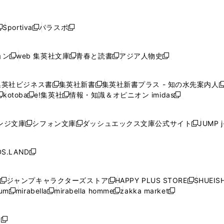
し
し
し
し
し
ン
ン
ン
ン
開
開
開
開
開
い
い
い
い
い
ド
ド
ド
ド
く
く
く
く
く
ウ
ウ
ウ
ウ
ウ
ウ
ウ
ウ
ウ
Sportiva
パラスポ
新
新
ィ
ィ
ィ
ィ
ィ
で
で
で
で
し
し
し
ン
ン
ン
ン
ン
開
開
開
開
い
い
い
ド
ド
ド
ド
ド
ョン
web 集英社文庫
青春と読書
アジア人物史
く
く
く
く
新
新
新
新
ウ
ウ
ウ
ウ
ウ
ウ
ウ
ウ
し
し
し
し
ィ
ィ
ィ
で
で
で
で
で
い
い
い
い
ン
ン
ン
集英社ビジネス書
集英社新書
集英社新書プラス - 知の水先案内人
開
開
開
開
開
新
新
新
ウ
ウ
ウ
ウ
ド
ド
ド
kotoba
e!集英社
情報・知識＆オピニオン imidas
く
く
く
く
く
新
し
新
し
新
ィ
ィ
ィ
ィ
ウ
ウ
ウ
し
し
い
し
い
し
ン
ン
ン
ン
で
で
で
い
い
ウ
い
ウ
い
ド
ド
ド
ド
ンジ文庫
シフォン文庫
ダッシュエックス文庫公式サイト
JUMP 
開
開
開
新
新
新
ウ
ウ
ィ
ウ
ィ
ウ
ウ
ウ
ウ
ウ
く
く
く
し
し
し
ィ
ィ
ン
ィ
ン
ィ
で
で
で
で
い
い
い
ン
ン
ド
ン
ド
ン
S.LAND
開
開
開
開
新
ウ
ウ
ウ
ド
ド
ウ
ド
ウ
ド
く
く
く
く
し
ィ
ィ
ィ
ウ
ウ
で
ウ
で
ウ
い
ン
ン
ン
ジャンプキャラクターズストア
HAPPY PLUS STORE
SHUEIS
で
で
開
で
開
で
新
新
新
ウ
ド
ド
ド
ium
mirabella
mirabella homme
zakka market
開
開
く
開
く
開
し
新
新
新
し
新
し
ィ
ウ
ウ
ウ
く
く
く
く
い
し
し
い
し
し
い
ン
で
で
で
ウ
い
い
ウ
い
い
ウ
ド
ボ
開
開
開
新