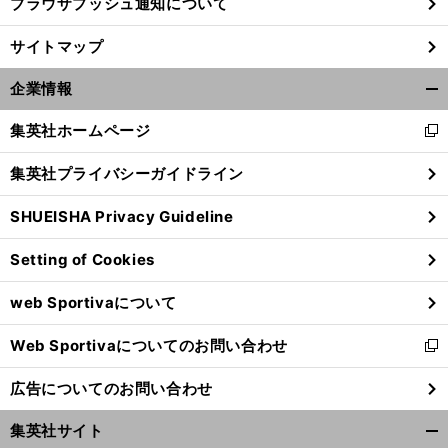
ブラウザプッシュ通知について
サイトマップ
企業情報
開
く/
集英社ホームページ
新
閉
し
じ
集英社プライバシーガイドライン
い
る
ウ
SHUEISHA Privacy Guideline
ィ
ン
Setting of Cookies
ド
ウ
web Sportivaについて
で
開
Web Sportivaについてのお問い合わせ
く
新
し
広告についてのお問い合わせ
い
ウ
集英社サイト
ィ
開