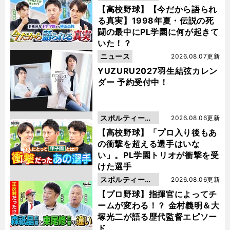
動画
【高校野球】【今だから語られ
る真実】1998年夏・伝説の死
闘の最中にPL学園に何が起きて
いた！？
ニュース
2026.08.07更新
YUZURU2027羽生結弦カレン
ダー 予約受付中！
スポルティーバ
2026.08.06更新
動画
【高校野球】「プロ入り後もあ
の衝撃を超える選手はいな
い」。PL学園トリオが衝撃を受
けた選手
スポルティーバ
2026.08.06更新
動画
【プロ野球】指揮官によってチ
ームが変わる！？ 金村義明＆大
塚光二が語る歴代監督エピソー
ド