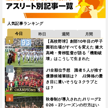
人気記事ランキング
今日
昨日
週間
月間
【高校野球】創部10年目の甲子
1
園初出場がすべてを変えた 健大
高崎・青栁監督が語る「機動破
壊」はこうして生まれた
J1全順位予想 識者５人が推す
2
優勝候補筆頭は？ J2降格の憂
き目に遭いそうな３クラブと
は？
秋春制が導入されたJ1リーグ2
3
026－27シーズンの行方はい