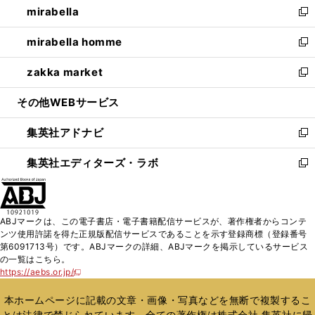
mirabella
く
で
ド
ィ
い
新
開
ウ
ン
ウ
し
mirabella homme
く
で
ド
ィ
い
新
開
ウ
ン
ウ
し
zakka market
く
で
ド
ィ
い
新
開
ウ
ン
ウ
し
その他WEBサービス
く
で
ド
ィ
い
開
ウ
ン
ウ
集英社アドナビ
く
で
ド
ィ
新
開
ウ
ン
し
集英社エディターズ・ラボ
く
で
ド
い
新
開
ウ
ウ
し
く
で
ィ
い
開
ン
ウ
ABJマークは、この電子書店・電子書籍配信サービスが、著作権者からコンテ
く
ド
ィ
ンツ使用許諾を得た正規版配信サービスであることを示す登録商標（登録番号
ウ
ン
第6091713号）です。ABJマークの詳細、ABJマークを掲示しているサービス
で
ド
の一覧はこちら。
開
ウ
https://aebs.or.jp/
新
く
で
し
い
開
本ホームページに記載の文章・画像・写真などを無断で複製するこ
ウ
く
とは法律で禁じられています。全ての著作権は株式会社 集英社に帰