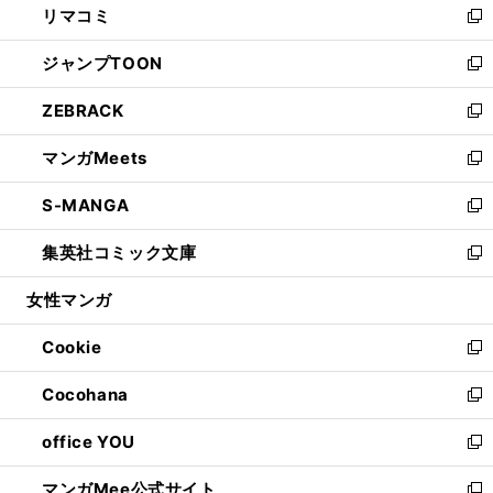
リマコミ
で
ド
ィ
い
新
開
ウ
ン
ウ
し
ジャンプTOON
く
で
ド
ィ
い
新
開
ウ
ン
ウ
し
ZEBRACK
く
で
ド
ィ
い
新
開
ウ
ン
ウ
し
マンガMeets
く
で
ド
ィ
い
新
開
ウ
ン
ウ
し
S-MANGA
く
で
ド
ィ
い
新
開
ウ
ン
ウ
し
集英社コミック文庫
く
で
ド
ィ
い
新
開
ウ
ン
ウ
し
女性マンガ
く
で
ド
ィ
い
開
ウ
ン
ウ
Cookie
く
で
ド
ィ
新
開
ウ
ン
し
Cocohana
く
で
ド
い
新
開
ウ
ウ
し
office YOU
く
で
ィ
い
新
開
ン
ウ
し
マンガMee公式サイト
く
ド
ィ
い