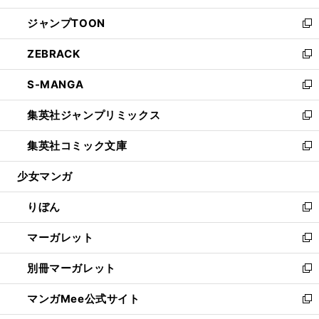
開
ウ
ン
ウ
し
ジャンプTOON
く
で
ド
ィ
い
新
開
ウ
ン
ウ
し
ZEBRACK
く
で
ド
ィ
い
新
開
ウ
ン
ウ
し
S-MANGA
く
で
ド
ィ
い
新
開
ウ
ン
ウ
し
集英社ジャンプリミックス
く
で
ド
ィ
い
新
開
ウ
ン
ウ
し
集英社コミック文庫
く
で
ド
ィ
い
新
開
ウ
ン
ウ
し
少女マンガ
く
で
ド
ィ
い
開
ウ
ン
ウ
りぼん
く
で
ド
ィ
新
開
ウ
ン
し
マーガレット
く
で
ド
い
新
開
ウ
ウ
し
別冊マーガレット
く
で
ィ
い
新
開
ン
ウ
し
マンガMee公式サイト
く
ド
ィ
い
新
ウ
ン
ウ
し