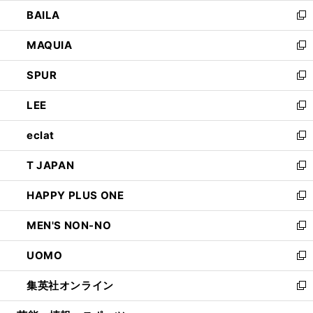
ウ
し
BAILA
く
ィ
い
新
ン
ウ
し
MAQUIA
ド
ィ
い
新
ウ
ン
ウ
し
SPUR
で
ド
ィ
い
新
開
ウ
ン
ウ
し
LEE
く
で
ド
ィ
い
新
開
ウ
ン
ウ
し
eclat
く
で
ド
ィ
い
新
開
ウ
ン
ウ
し
T JAPAN
く
で
ド
ィ
い
新
開
ウ
ン
ウ
し
HAPPY PLUS ONE
く
で
ド
ィ
い
新
開
ウ
ン
ウ
し
MEN'S NON-NO
く
で
ド
ィ
い
新
開
ウ
ン
ウ
し
UOMO
く
で
ド
ィ
い
新
開
ウ
ン
ウ
し
集英社オンライン
く
で
ド
ィ
い
新
開
ウ
ン
ウ
し