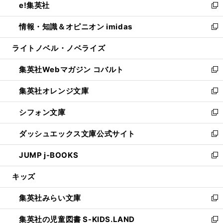
e!集英社
く
で
ド
ィ
い
新
開
ウ
ン
ウ
し
情報・知識＆オピニオン imidas
く
で
ド
ィ
い
新
開
ウ
ン
ウ
し
ライトノベル・ノベライズ
く
で
ド
ィ
い
開
ウ
ン
ウ
集英社Webマガジン コバルト
く
で
ド
ィ
新
開
ウ
ン
し
集英社オレンジ文庫
く
で
ド
い
新
開
ウ
ウ
し
シフォン文庫
く
で
ィ
い
新
開
ン
ウ
し
ダッシュエックス文庫公式サイト
く
ド
ィ
い
新
ウ
ン
ウ
し
JUMP j-BOOKS
で
ド
ィ
い
新
開
ウ
ン
ウ
し
キッズ
く
で
ド
ィ
い
開
ウ
ン
ウ
集英社みらい文庫
く
で
ド
ィ
新
開
ウ
ン
し
集英社の児童図書 S-KIDS.LAND
く
で
ド
い
新