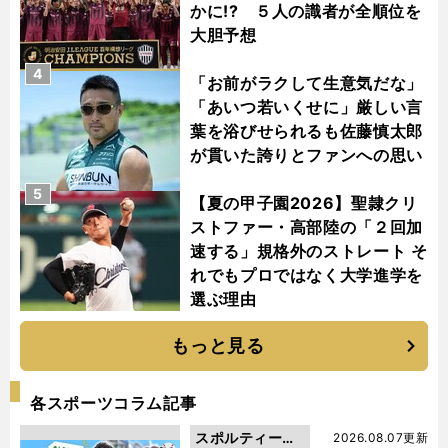
かに!? ５人の識者が全順位を
大胆予想
4
「お前がラクして生意気だな」
「あいつ若いくせに」厳しい言
葉を浴びせられるも佐藤慎太郎
が貫いた誇りとファンへの思い
5
【夏の甲子園2026】聖隷クリ
ストファー・高部陸の「２回加
速する」規格外のストレート そ
れでもプロではなく大学進学を
選ぶ理由
もっと見る
各スポーツコラム記事
スポルティーバ
2026.08.07更新