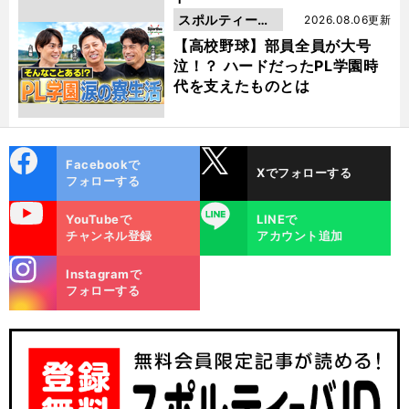
スポルティーバ
2026.08.06更新
動画
【高校野球】部員全員が大号
泣！？ ハードだったPL学園時
代を支えたものとは
cebo
X
Facebookで
Xでフォローする
ok
フォローする
uTube
LINE
YouTubeで
LINEで
チャンネル登録
アカウント追加
stagra
Instagramで
m
フォローする