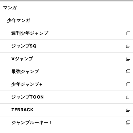
ン
く/
マンガ
ド
閉
ウ
じ
少年マンガ
で
る
開
週刊少年ジャンプ
く
新
し
ジャンプSQ
い
新
ウ
し
Vジャンプ
ィ
い
新
ン
ウ
し
最強ジャンプ
ド
ィ
い
新
ウ
ン
ウ
し
少年ジャンプ+
で
ド
ィ
い
新
開
ウ
ン
ウ
し
ジャンプTOON
く
で
ド
ィ
い
新
開
ウ
ン
ウ
し
ZEBRACK
く
で
ド
ィ
い
新
開
ウ
ン
ウ
し
ジャンプルーキー！
く
で
ド
ィ
い
新
開
ウ
ン
ウ
し