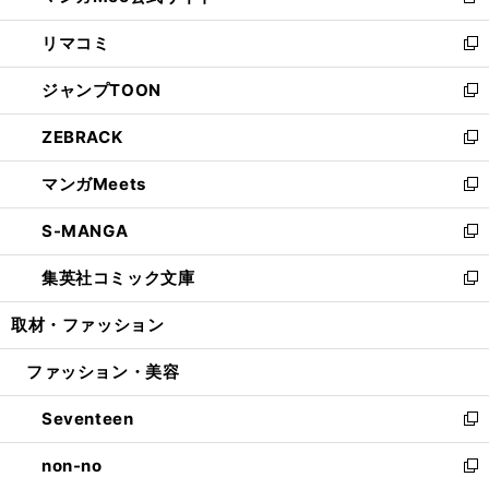
新
ウ
ン
ウ
し
リマコミ
で
ド
ィ
い
新
開
ウ
ン
ウ
し
ジャンプTOON
く
で
ド
ィ
い
新
開
ウ
ン
ウ
し
ZEBRACK
く
で
ド
ィ
い
新
開
ウ
ン
ウ
し
マンガMeets
く
で
ド
ィ
い
新
開
ウ
ン
ウ
し
S-MANGA
く
で
ド
ィ
い
新
開
ウ
ン
ウ
し
集英社コミック文庫
く
で
ド
ィ
い
新
開
ウ
ン
ウ
し
取材・ファッション
く
で
ド
ィ
い
開
ウ
ン
ウ
ファッション・美容
く
で
ド
ィ
開
ウ
ン
Seventeen
く
で
ド
新
開
ウ
し
non-no
く
で
い
新
開