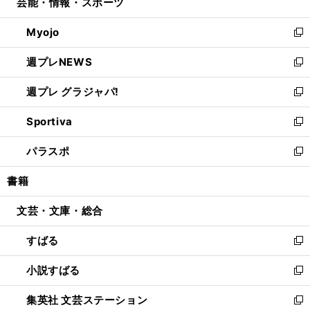
芸能・情報・スポーツ
く
で
ド
ィ
い
開
ウ
ン
ウ
Myojo
く
で
ド
ィ
新
開
ウ
ン
し
週プレNEWS
く
で
ド
い
新
開
ウ
ウ
し
週プレ グラジャパ!
く
で
ィ
い
新
開
ン
ウ
し
Sportiva
く
ド
ィ
い
新
ウ
ン
ウ
し
パラスポ
で
ド
ィ
い
新
開
ウ
ン
ウ
し
書籍
く
で
ド
ィ
い
開
ウ
ン
ウ
文芸・文庫・総合
く
で
ド
ィ
開
ウ
ン
すばる
く
で
ド
新
開
ウ
し
小説すばる
く
で
い
新
開
ウ
し
集英社 文芸ステーション
く
ィ
い
新