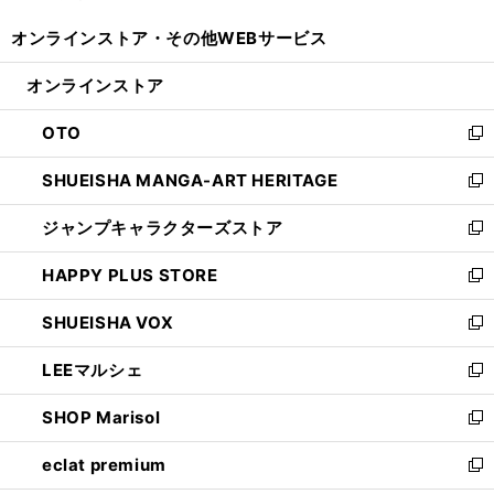
開
ウ
ウ
し
オンラインストア・
その他WEBサービス
く
で
ィ
い
開
ン
ウ
オンラインストア
く
ド
ィ
ウ
ン
OTO
で
ド
新
開
ウ
し
SHUEISHA MANGA-ART HERITAGE
く
で
い
新
開
ウ
し
ジャンプキャラクターズストア
く
ィ
い
新
ン
ウ
し
HAPPY PLUS STORE
ド
ィ
い
新
ウ
ン
ウ
し
SHUEISHA VOX
で
ド
ィ
い
新
開
ウ
ン
ウ
し
LEEマルシェ
く
で
ド
ィ
い
新
開
ウ
ン
ウ
し
SHOP Marisol
く
で
ド
ィ
い
新
開
ウ
ン
ウ
し
eclat premium
く
で
ド
ィ
い
新
開
ウ
ン
ウ
し