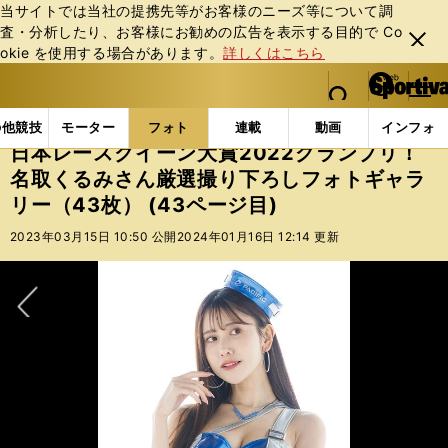
当サイトでは当社の提携先等がお客様のニーズ等について調
査・分析したり、お客様にお勧めの広告を表⽰する⽬的で Co
閉じ
okie を使⽤する場合があります。
詳しくはこちら
る
マイペ
web Sportiva (webスポルティーバ)
検索
メニュ
we
ー
フォトギャラリー
スポーツビーナスギャラリー
日本
b
ジ
の他競技
モーター
フォト
連載
動画
インフォ
ス
日本レースクイーン大賞2022グランプリ！
ポ
名取くるみさん厳選撮り下ろしフォトギャラ
ル
リー（43枚） (43ページ目)
テ
ィ
2023年03月15日 10:50 公開
2024年01月16日 12:14 更新
ー
バ
次へ