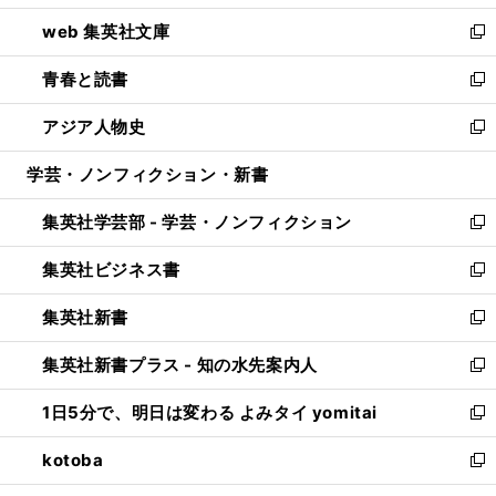
ン
ウ
し
web 集英社文庫
ド
ィ
い
新
ウ
ン
ウ
し
青春と読書
で
ド
ィ
い
新
開
ウ
ン
ウ
し
アジア人物史
く
で
ド
ィ
い
新
開
ウ
ン
ウ
し
学芸・ノンフィクション・新書
く
で
ド
ィ
い
開
ウ
ン
ウ
集英社学芸部 - 学芸・ノンフィクション
く
で
ド
ィ
新
開
ウ
ン
し
集英社ビジネス書
く
で
ド
い
新
開
ウ
ウ
し
集英社新書
く
で
ィ
い
新
開
ン
ウ
し
集英社新書プラス - 知の水先案内人
く
ド
ィ
い
新
ウ
ン
ウ
し
1日5分で、明日は変わる よみタイ yomitai
で
ド
ィ
い
新
開
ウ
ン
ウ
し
kotoba
く
で
ド
ィ
い
新
開
ウ
ン
ウ
し