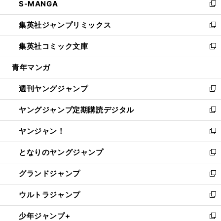
S-MANGA
く
で
ド
ィ
い
新
開
ウ
ン
ウ
し
集英社ジャンプリミックス
く
で
ド
ィ
い
新
開
ウ
ン
ウ
し
集英社コミック文庫
く
で
ド
ィ
い
新
開
ウ
ン
ウ
し
青年マンガ
く
で
ド
ィ
い
開
ウ
ン
ウ
週刊ヤングジャンプ
く
で
ド
ィ
新
開
ウ
ン
し
ヤングジャンプ定期購読デジタル
く
で
ド
い
新
開
ウ
ウ
し
ヤンジャン！
く
で
ィ
い
新
開
ン
ウ
し
となりのヤングジャンプ
く
ド
ィ
い
新
ウ
ン
ウ
し
グランドジャンプ
で
ド
ィ
い
新
開
ウ
ン
ウ
し
ウルトラジャンプ
く
で
ド
ィ
い
新
開
ウ
ン
ウ
し
少年ジャンプ+
く
で
ド
ィ
い
新