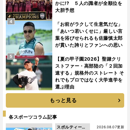
かに!? ５人の識者が全順位を
大胆予想
4
「お前がラクして生意気だな」
「あいつ若いくせに」厳しい言
葉を浴びせられるも佐藤慎太郎
が貫いた誇りとファンへの思い
5
【夏の甲子園2026】聖隷クリ
ストファー・高部陸の「２回加
速する」規格外のストレート そ
れでもプロではなく大学進学を
選ぶ理由
もっと見る
各スポーツコラム記事
スポルティーバ
2026.08.07更新