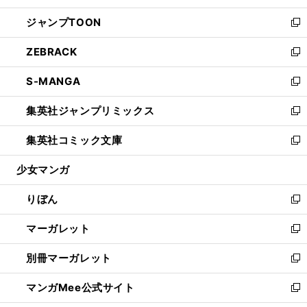
開
ウ
ン
ウ
し
ジャンプTOON
く
で
ド
ィ
い
新
開
ウ
ン
ウ
し
ZEBRACK
く
で
ド
ィ
い
新
開
ウ
ン
ウ
し
S-MANGA
く
で
ド
ィ
い
新
開
ウ
ン
ウ
し
集英社ジャンプリミックス
く
で
ド
ィ
い
新
開
ウ
ン
ウ
し
集英社コミック文庫
く
で
ド
ィ
い
新
開
ウ
ン
ウ
し
少女マンガ
く
で
ド
ィ
い
開
ウ
ン
ウ
りぼん
く
で
ド
ィ
新
開
ウ
ン
し
マーガレット
く
で
ド
い
新
開
ウ
ウ
し
別冊マーガレット
く
で
ィ
い
新
開
ン
ウ
し
マンガMee公式サイト
く
ド
ィ
い
新
ウ
ン
ウ
し