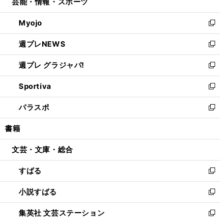
芸能・情報・スポーツ
く
で
ド
ィ
い
開
ウ
ン
ウ
Myojo
く
で
ド
ィ
新
開
ウ
ン
し
週プレNEWS
く
で
ド
い
新
開
ウ
ウ
し
週プレ グラジャパ!
く
で
ィ
い
新
開
ン
ウ
し
Sportiva
く
ド
ィ
い
新
ウ
ン
ウ
し
パラスポ
で
ド
ィ
い
新
開
ウ
ン
ウ
し
書籍
く
で
ド
ィ
い
開
ウ
ン
ウ
文芸・文庫・総合
く
で
ド
ィ
開
ウ
ン
すばる
く
で
ド
新
開
ウ
し
小説すばる
く
で
い
新
開
ウ
し
集英社 文芸ステーション
く
ィ
い
新