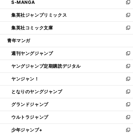
S-MANGA
く
で
ド
ィ
い
新
開
ウ
ン
ウ
し
集英社ジャンプリミックス
く
で
ド
ィ
い
新
開
ウ
ン
ウ
し
集英社コミック文庫
く
で
ド
ィ
い
新
開
ウ
ン
ウ
し
青年マンガ
く
で
ド
ィ
い
開
ウ
ン
ウ
週刊ヤングジャンプ
く
で
ド
ィ
新
開
ウ
ン
し
ヤングジャンプ定期購読デジタル
く
で
ド
い
新
開
ウ
ウ
し
ヤンジャン！
く
で
ィ
い
新
開
ン
ウ
し
となりのヤングジャンプ
く
ド
ィ
い
新
ウ
ン
ウ
し
グランドジャンプ
で
ド
ィ
い
新
開
ウ
ン
ウ
し
ウルトラジャンプ
く
で
ド
ィ
い
新
開
ウ
ン
ウ
し
少年ジャンプ+
く
で
ド
ィ
い
新