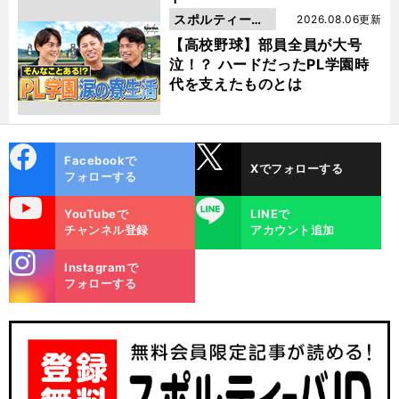
スポルティーバ
2026.08.06更新
動画
【高校野球】部員全員が大号
泣！？ ハードだったPL学園時
代を支えたものとは
cebo
X
Facebookで
Xでフォローする
ok
フォローする
uTube
LINE
YouTubeで
LINEで
チャンネル登録
アカウント追加
stagra
Instagramで
m
フォローする