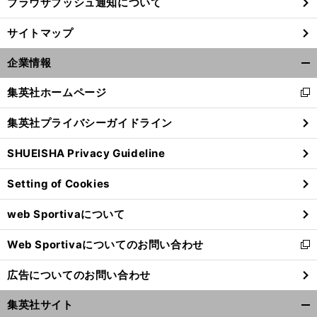
ブラウザプッシュ通知について
サイトマップ
企業情報
開
く/
集英社ホームページ
新
閉
し
じ
集英社プライバシーガイドライン
い
る
ウ
SHUEISHA Privacy Guideline
ィ
ン
Setting of Cookies
ド
ウ
web Sportivaについて
で
開
Web Sportivaについてのお問い合わせ
く
新
し
広告についてのお問い合わせ
い
ウ
集英社サイト
ィ
開