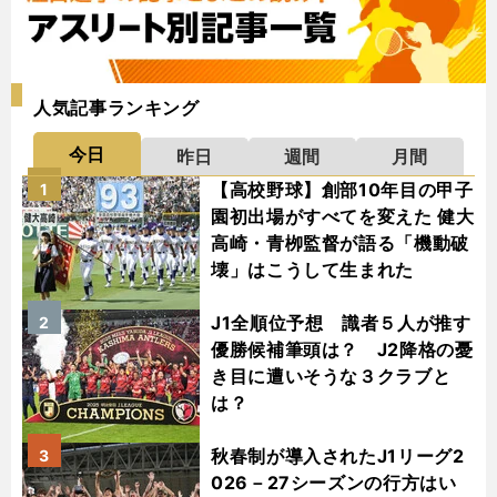
人気記事ランキング
今日
昨日
週間
月間
【高校野球】創部10年目の甲子
1
園初出場がすべてを変えた 健大
高崎・青栁監督が語る「機動破
壊」はこうして生まれた
J1全順位予想 識者５人が推す
2
優勝候補筆頭は？ J2降格の憂
き目に遭いそうな３クラブと
は？
秋春制が導入されたJ1リーグ2
3
026－27シーズンの行方はい