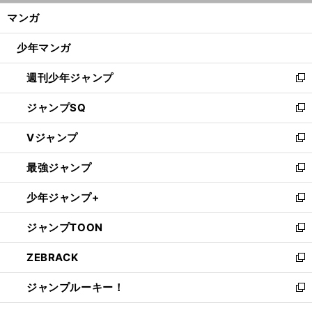
ン
く/
マンガ
ド
閉
ウ
じ
少年マンガ
で
る
開
週刊少年ジャンプ
く
新
し
ジャンプSQ
い
新
ウ
し
Vジャンプ
ィ
い
新
ン
ウ
し
最強ジャンプ
ド
ィ
い
新
ウ
ン
ウ
し
少年ジャンプ+
で
ド
ィ
い
新
開
ウ
ン
ウ
し
ジャンプTOON
く
で
ド
ィ
い
新
開
ウ
ン
ウ
し
ZEBRACK
く
で
ド
ィ
い
新
開
ウ
ン
ウ
し
ジャンプルーキー！
く
で
ド
ィ
い
新
開
ウ
ン
ウ
し