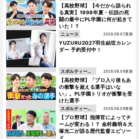
動画
【高校野球】【今だから語られ
る真実】1998年夏・伝説の死
闘の最中にPL学園に何が起きて
いた！？
ニュース
2026.08.07更新
YUZURU2027羽生結弦カレン
ダー 予約受付中！
スポルティーバ
2026.08.06更新
動画
【高校野球】「プロ入り後もあ
の衝撃を超える選手はいな
い」。PL学園トリオが衝撃を受
けた選手
スポルティーバ
2026.08.06更新
動画
【プロ野球】指揮官によってチ
ームが変わる！？ 金村義明＆大
塚光二が語る歴代監督エピソー
ド