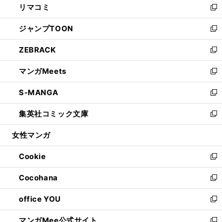
リマコミ
で
ド
ィ
い
新
開
ウ
ン
ウ
し
ジャンプTOON
く
で
ド
ィ
い
新
開
ウ
ン
ウ
し
ZEBRACK
く
で
ド
ィ
い
新
開
ウ
ン
ウ
し
マンガMeets
く
で
ド
ィ
い
新
開
ウ
ン
ウ
し
S-MANGA
く
で
ド
ィ
い
新
開
ウ
ン
ウ
し
集英社コミック文庫
く
で
ド
ィ
い
新
開
ウ
ン
ウ
し
女性マンガ
く
で
ド
ィ
い
開
ウ
ン
ウ
Cookie
く
で
ド
ィ
新
開
ウ
ン
し
Cocohana
く
で
ド
い
新
開
ウ
ウ
し
office YOU
く
で
ィ
い
新
開
ン
ウ
し
マンガMee公式サイト
く
ド
ィ
い