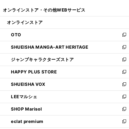
開
ウ
ウ
し
オンラインストア・
その他WEBサービス
く
で
ィ
い
開
ン
ウ
オンラインストア
く
ド
ィ
ウ
ン
OTO
で
ド
新
開
ウ
し
SHUEISHA MANGA-ART HERITAGE
く
で
い
新
開
ウ
し
ジャンプキャラクターズストア
く
ィ
い
新
ン
ウ
し
HAPPY PLUS STORE
ド
ィ
い
新
ウ
ン
ウ
し
SHUEISHA VOX
で
ド
ィ
い
新
開
ウ
ン
ウ
し
LEEマルシェ
く
で
ド
ィ
い
新
開
ウ
ン
ウ
し
SHOP Marisol
く
で
ド
ィ
い
新
開
ウ
ン
ウ
し
eclat premium
く
で
ド
ィ
い
新
開
ウ
ン
ウ
し