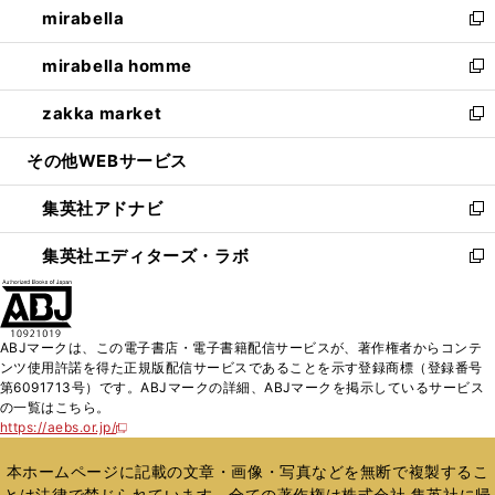
mirabella
く
で
ド
ィ
い
新
開
ウ
ン
ウ
し
mirabella homme
く
で
ド
ィ
い
新
開
ウ
ン
ウ
し
zakka market
く
で
ド
ィ
い
新
開
ウ
ン
ウ
し
その他WEBサービス
く
で
ド
ィ
い
開
ウ
ン
ウ
集英社アドナビ
く
で
ド
ィ
新
開
ウ
ン
し
集英社エディターズ・ラボ
く
で
ド
い
新
開
ウ
ウ
し
く
で
ィ
い
開
ン
ウ
ABJマークは、この電子書店・電子書籍配信サービスが、著作権者からコンテ
く
ド
ィ
ンツ使用許諾を得た正規版配信サービスであることを示す登録商標（登録番号
ウ
ン
第6091713号）です。ABJマークの詳細、ABJマークを掲示しているサービス
で
ド
の一覧はこちら。
開
ウ
https://aebs.or.jp/
新
く
で
し
い
開
本ホームページに記載の文章・画像・写真などを無断で複製するこ
ウ
く
とは法律で禁じられています。全ての著作権は株式会社 集英社に帰