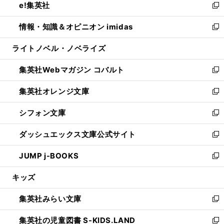
e!集英社
く
で
ド
ィ
い
新
開
ウ
ン
ウ
し
情報・知識＆オピニオン imidas
く
で
ド
ィ
い
新
開
ウ
ン
ウ
し
ライトノベル・ノベライズ
く
で
ド
ィ
い
開
ウ
ン
ウ
集英社Webマガジン コバルト
く
で
ド
ィ
新
開
ウ
ン
し
集英社オレンジ文庫
く
で
ド
い
新
開
ウ
ウ
し
シフォン文庫
く
で
ィ
い
新
開
ン
ウ
し
ダッシュエックス文庫公式サイト
く
ド
ィ
い
新
ウ
ン
ウ
し
JUMP j-BOOKS
で
ド
ィ
い
新
開
ウ
ン
ウ
し
キッズ
く
で
ド
ィ
い
開
ウ
ン
ウ
集英社みらい文庫
く
で
ド
ィ
新
開
ウ
ン
し
集英社の児童図書 S-KIDS.LAND
く
で
ド
い
新