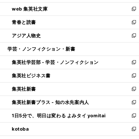
ン
ウ
し
web 集英社文庫
ド
ィ
い
新
ウ
ン
ウ
し
青春と読書
で
ド
ィ
い
新
開
ウ
ン
ウ
し
アジア人物史
く
で
ド
ィ
い
新
開
ウ
ン
ウ
し
学芸・ノンフィクション・新書
く
で
ド
ィ
い
開
ウ
ン
ウ
集英社学芸部 - 学芸・ノンフィクション
く
で
ド
ィ
新
開
ウ
ン
し
集英社ビジネス書
く
で
ド
い
新
開
ウ
ウ
し
集英社新書
く
で
ィ
い
新
開
ン
ウ
し
集英社新書プラス - 知の水先案内人
く
ド
ィ
い
新
ウ
ン
ウ
し
1日5分で、明日は変わる よみタイ yomitai
で
ド
ィ
い
新
開
ウ
ン
ウ
し
kotoba
く
で
ド
ィ
い
新
開
ウ
ン
ウ
し