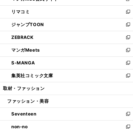
新
ウ
ン
ウ
し
リマコミ
で
ド
ィ
い
新
開
ウ
ン
ウ
し
ジャンプTOON
く
で
ド
ィ
い
新
開
ウ
ン
ウ
し
ZEBRACK
く
で
ド
ィ
い
新
開
ウ
ン
ウ
し
マンガMeets
く
で
ド
ィ
い
新
開
ウ
ン
ウ
し
S-MANGA
く
で
ド
ィ
い
新
開
ウ
ン
ウ
し
集英社コミック文庫
く
で
ド
ィ
い
新
開
ウ
ン
ウ
し
取材・ファッション
く
で
ド
ィ
い
開
ウ
ン
ウ
ファッション・美容
く
で
ド
ィ
開
ウ
ン
Seventeen
く
で
ド
新
開
ウ
し
non-no
く
で
い
新
開