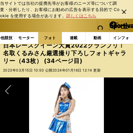
当サイトでは当社の提携先等がお客様のニーズ等について調
査・分析したり、お客様にお勧めの広告を表⽰する⽬的で Co
閉じ
okie を使⽤する場合があります。
詳しくはこちら
る
マイペ
web Sportiva (webスポルティーバ)
検索
メニュ
we
ー
フォトギャラリー
スポーツビーナスギャラリー
日本
b
ジ
の他競技
モーター
フォト
連載
動画
インフォ
ス
日本レースクイーン大賞2022グランプリ！
ポ
名取くるみさん厳選撮り下ろしフォトギャラ
ル
リー（43枚） (34ページ目)
テ
ィ
2023年03月15日 10:50 公開
2024年01月16日 12:14 更新
ー
バ
次へ