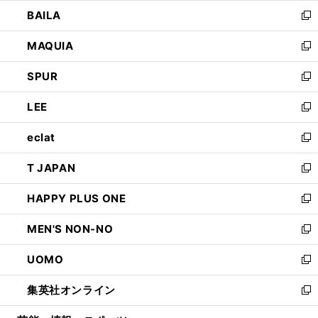
ウ
し
BAILA
く
ィ
い
新
ン
ウ
し
MAQUIA
ド
ィ
い
新
ウ
ン
ウ
し
SPUR
で
ド
ィ
い
新
開
ウ
ン
ウ
し
LEE
く
で
ド
ィ
い
新
開
ウ
ン
ウ
し
eclat
く
で
ド
ィ
い
新
開
ウ
ン
ウ
し
T JAPAN
く
で
ド
ィ
い
新
開
ウ
ン
ウ
し
HAPPY PLUS ONE
く
で
ド
ィ
い
新
開
ウ
ン
ウ
し
MEN'S NON-NO
く
で
ド
ィ
い
新
開
ウ
ン
ウ
し
UOMO
く
で
ド
ィ
い
新
開
ウ
ン
ウ
し
集英社オンライン
く
で
ド
ィ
い
新
開
ウ
ン
ウ
し