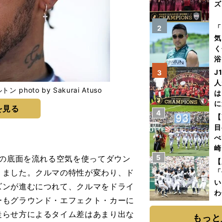
ズ
を
「
2
気
く
浴
太
J
3
ァ
人
to by Sakurai Atuso
は
に
を見る
4
と
【
目
べ
崎
5
ンの底面を流れる空気を使ってダウン
「
【
て
りました。クルマの特性が変わり、ド
「
い
ズンが進むにつれて、クルマをドライ
わ
ーもグラウンド・エフェクト・カーに
だ
走らせ方によるタイム差はあまり出な
もっと