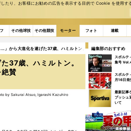
たり、お客様にお勧めの広告を表⽰する⽬的で Cookie を使⽤す
フ
その他球技
その他競技
モーター
フォト
連載
...」から大進化を遂げた37歳、ハミルトン。中野信治は新規則F1
編集部のおすすめ
スポルテ
げた37歳、ハミルトン。
集号 Vol
を絶賛
スポルテ
月16日発
最新記事
akurai Atsuo, Igarashi Kazuhiro
プッシュ
いて