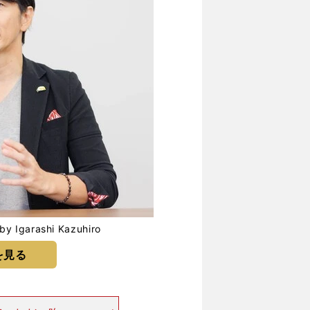
F1
arashi Kazuhiro
を見る