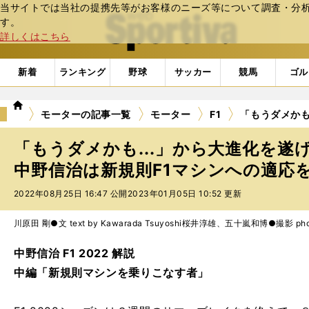
当サイトでは当社の提携先等がお客様のニーズ等について調査・分析し
web Sportiva (webスポルティーバ)
す。
詳しくはこちら
新着
ランキング
野球
サッカー
競馬
ゴル
we
モーターの記事一覧
モーター
F1
「もうダメかも
b
ス
「もうダメかも...」から大進化を遂
ポ
ル
中野信治は新規則F1マシンへの適応
テ
2022年08月25日 16:47 公開
2023年01月05日 10:52 更新
ィ
ー
バ
川原田 剛●文 text by Kawarada Tsuyoshi
桜井淳雄、五十嵐和博●撮影 photo by S
中野信治 F1 2022 解説
中編「新規則マシンを乗りこなす者」