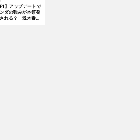
んどん離れていく」
F1】アップデートで
ンダの強みが本領発
される？ 浅木泰昭
レッドブルの位置ま
戻れる可能性も」
前