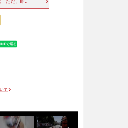
究 ただ、昨年
にくいと思いま
使うほど速く走
LINEで送る
ついて
前