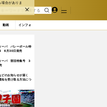
る場合がありま
マイペ
閉じ
検索
メニュ
ー
る
す
ジ
る
動画
インフォ
マシンへの適応を絶賛
ィーバ バレーボール特
.4 6月30日発売
ィーバ 部活特集号 3
売
などのお知らせが届く
通知を受け取る方法につ