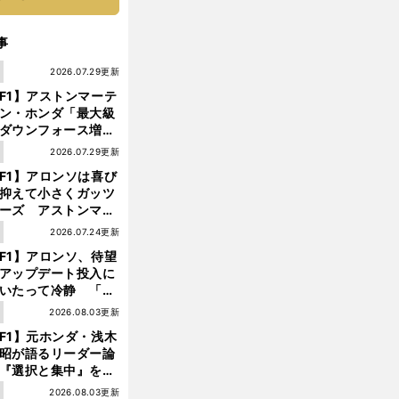
事
1
2026.07.29更新
F1】アストンマーテ
ン・ホンダ「最大級
ダウンフォース増」
実現するも、アロン
1
2026.07.29更新
が苦言を呈した理由
F1】アロンソは喜び
抑えて小さくガッツ
ーズ アストンマー
ィン・ホンダが「レ
1
2026.07.24更新
ス」に戻ってきた
F1】アロンソ、待望
アップデート投入に
いたって冷静 「ハ
ガリーGPが僕らに
1
2026.08.03更新
しいサーキットであ
F1】元ホンダ・浅木
ことを願う」
昭が語るリーダー論
『選択と集中』をし
ければ、部下の心は
1
2026.08.03更新