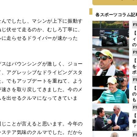
各スポーツコラム記
んでしたし、マシンが上下に振動す
F
ねじ伏せて走るのか、むしろ丁寧に、
【
ルに走らせるドライバーが速かった
ィ
の
を
F
ソ
【
スはバウンシングが激しく、ジョー
を
て、アグレッシブなドライビングスタ
ポ
テ
F
た。でもアップデートを重ねて、よう
ー
【
が速さを取り戻してきました。今のメ
の
ムを出せるクルマになってきていま
も
ン
F
優
【
る
泰
じことが言えると思います。今年の
「
ーステア気味のクルマでした。だから
な
F