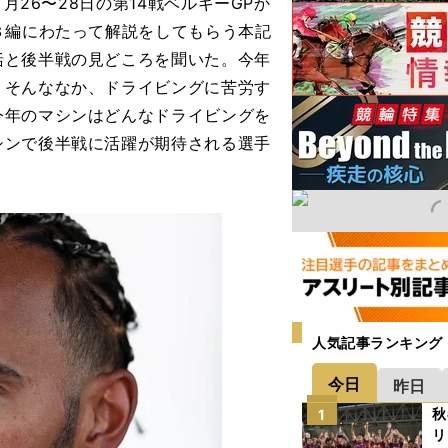
月26〜28日の第14戦ベルギーGPか
３編にわたって解説をしてもらう本記
括と後半戦の見どころを聞いた。今年
。そんななか、ドライビングに苦労す
今年のマシンはどんなドライビングを
シンで後半戦に活躍が期待される選手
人気記事ランキング
今日
昨日
秋
1
リ