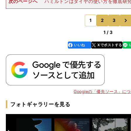
次のページへ
ハミルトンはタイヤの使い方を徹底研
のように同じチームのドライバー間で大きな差はつき
す。昨年までのマシンは限界ギリギリなところを使えば
次
ることができました。フェ
1
2
3
のページへ
1 / 3
いいね
Xでポストする
line
faceboo
x
k
Googleの「優先ソース」に
フォトギャラリーを見る