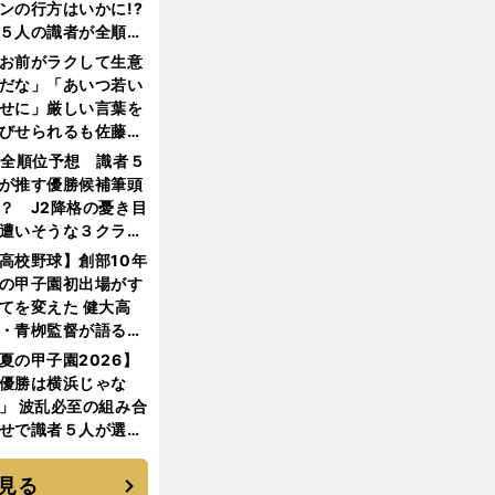
ンの行方はいかに!?
５人の識者が全順位
大胆予想
お前がラクして生意
だな」「あいつ若い
せに」厳しい言葉を
びせられるも佐藤慎
郎が貫いた誇りとフ
1全順位予想 識者５
ンへの思い
が推す優勝候補筆頭
？ J2降格の憂き目
遭いそうな３クラブ
は？
高校野球】創部10年
の甲子園初出場がす
てを変えた 健大高
・青栁監督が語る
機動破壊」はこうし
夏の甲子園2026】
生まれた
優勝は横浜じゃな
」 波乱必至の組み合
せで識者５人が選ん
優勝校はここだ！
見る