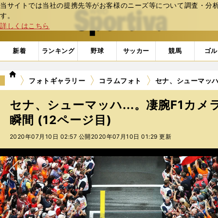
当サイトでは当社の提携先等がお客様のニーズ等について調査・分析し
web Sportiva (webスポルティーバ)
す。
詳しくはこちら
新着
ランキング
野球
サッカー
競馬
ゴル
we
フォトギャラリー
コラムフォト
セナ、シューマッハ.
b
ス
セナ、シューマッハ...。凄腕F1カ
ポ
ル
瞬間 (12ページ目)
テ
2020年07月10日 02:57 公開
2020年07月10日 01:29 更新
ィ
ー
バ
次へ