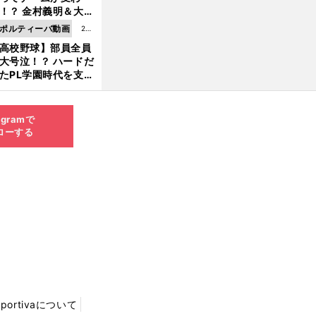
8.0
！？ 金村義明＆大塚
6更
二が語る歴代監督エ
ポルティーバ動画
202
新
ソード
高校野球】部員全員
6.0
大号泣！？ ハードだ
8.0
たPL学園時代を支え
6更
ものとは
新
agramで
ローする
Sportivaについて