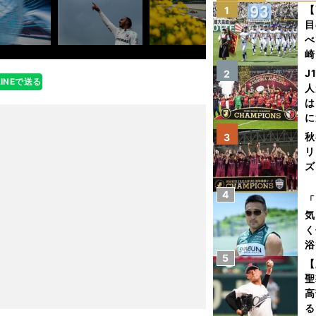
【
1
目
べ
崎
「
J
2
LINEで送る
て
人
は
に
と
秋
3
リ
ズ
4
を
「
気
く
浴
5
太
【
ァ
聖
高
る