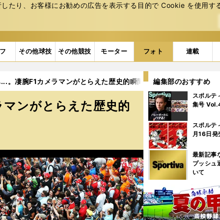
たり、お客様にお勧めの広告を表⽰する⽬的で Cookie を使⽤す
フ
その他球技
その他競技
モーター
フォト
連載
..。凄腕F1カメラマンがとらえた歴史的瞬間 (12ページ目)
編集部のおすすめ
スポルテ
メラマンがとらえた歴史的
集号 Vol
スポルテ
月16日発
最新記事
プッシュ
いて