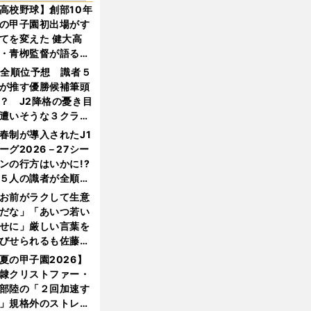
高校野球】創部10年
の甲子園初出場がす
てを変えた 健大高
・青栁監督が語る
機動破壊」はこうし
1全順位予想 識者５
生まれた
が推す優勝候補筆頭
？ J2降格の憂き目
遭いそうな３クラブ
は？
春制が導入されたJ1
ーグ2026－27シー
ンの行方はいかに!?
５人の識者が全順位
大胆予想
お前がラクして生意
だな」「あいつ若い
せに」厳しい言葉を
びせられるも佐藤慎
郎が貫いた誇りとフ
夏の甲子園2026】
ンへの思い
隷クリストファー・
部陸の「２回加速す
」規格外のストレー