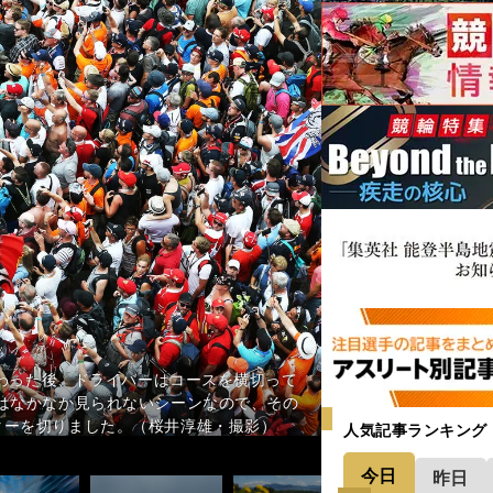
マシンです。ミラボーは減速に入るとこ
競り合いにも負けない。ただタイミング
イス・ハミルトン。レース後に大勢のフ
スとなったブラジルGP。７位でゴールし
彼は撮られることが大嫌いで、カメラに
るのを事前に知っていたので、マシンの
ていて、僕は「絶対にイタリアで発表す
いをするルーベンス・バリチェロを応援す
その背中に「５ VETTEL（ベッテ
ンクは丘陵地にあり、アップダウンがあ
影しました。普通は正面から撮りますが、
したウイリアムズでの初走行の時。朝、ピ
うに撮影しました。何枚かシャッターを切
など喜びを爆発されるシューマッハがこん
なスポーツでもファンは、イベントに欠か
年を最後に日本人がF1のグリッドにいませ
え、ガードレールが高くなり、安全対策が
・ベッテルを祝福しました。引退試合でヘ
した。でも、この作品を撮ることができる
って撮影しました。そして、このレースで
っていますので、ハミルトンが表彰式や記者
すると、また背中を向けるという繰り返し
リのメカニックたちが「何やっているん
風景の中をF1マシンが走っていきます。
ャン・ベッテル。引退説もささやかれて
ミルトン。ピットウォークに立ち観客の
ルセーフティカーが導入される大荒れの
の最終コーナーでコース脇にしゃがんで
トする”トワイライト・レース”として知
となったシャルル・ルクレール。イケメンだ
表彰式。ドライバー、チームスタッフ、観
わった後、ドライバーはコースを横切って
。僕の好きな作品のひとつです。（熱田
のですが、彼と同じ時期をF1で歩んでき
響で）こういう写真を撮れないと思うと寂
すが、結果を出して、早くF1に駆け上が
所が少なくなってきました。年々、コース
ブレーキングしてスモークが上がり、狙い
い、母国の後輩のところだったのです。
収めるのがすごく難しかったです。（桜井
がF1の醍醐味であり、最高の瞬間です。
は偶然が重なりました。（桜井淳雄・撮
し、ある意味、このシーンは作られていま
はなかなか見られないシーンなので、その
りますし、大好きな選手のひとりです。だ
載せたら世界中から大反響をもらいまし
独特で、コースの一部が隣接するホテルの
わずシャッターを切りました。（桜井淳
しており、今年も期待していましたが、今
を断る姿は見たことがないです。キャリア
優勝。彼はまだ22歳ですが、とにかく速
とも嫌がりません。ピリピリするようなこ
・撮影）
かった。（熱田護・撮影）
）
ています。(桜井淳雄・撮影）
ターを切りました。（桜井淳雄・撮影）
す。（熱田護・撮影）
しました。（熱田護・撮影）
（熱田護・撮影）
ァンが願っています。（熱田護・撮影）
か、楽しみです。（桜井淳雄・撮影）
います。（熱田護・撮影）
人気記事ランキング
今日
昨日