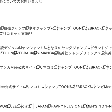
告についてのお問い合わせ
プ
最強ジャンプ
少年ジャンプ+
ジャンプTOON
ZEBRACK
ジ
新
新
新
新
新
英社コミック文庫
し
新
し
し
し
し
い
い
し
い
い
い
ウ
ウ
い
ウ
ウ
ウ
購読デジタル
ヤンジャン！
となりのヤングジャンプ
グランドジ
新
新
新
ィ
ィ
ウ
ィ
ィ
ィ
プTOON
ZEBRACK
S-MANGA
集英社ジャンプリミックス
集英
新
し
新
し
新
し
新
ン
ン
ィ
ン
ン
ン
し
い
し
い
し
い
し
ド
ド
ン
ド
ド
ド
い
ウ
い
ウ
い
ウ
い
ウ
ウ
ド
ウ
ウ
ウ
マンガMee公式サイト
リマコミ
ジャンプTOON
ZEBRACK
マン
新
新
新
新
ウ
ィ
ウ
ィ
ウ
ィ
ウ
で
で
ウ
で
で
で
し
し
し
し
し
ィ
ン
ィ
ン
ィ
ン
ィ
開
開
で
開
開
開
い
い
い
い
い
ン
ド
ン
ド
ン
ド
ン
く
く
開
く
く
く
ウ
ウ
ウ
ウ
ウ
ド
ウ
ド
ウ
ド
ウ
ド
ee公式サイト
リマコミ
ジャンプTOON
ZEBRACK
マンガMeet
く
新
新
新
新
ィ
ィ
ィ
ィ
ィ
ウ
で
ウ
で
ウ
で
ウ
し
し
し
し
ン
ン
ン
ン
ン
で
開
で
開
で
開
で
い
い
い
い
ド
ド
ド
ド
ド
開
く
開
く
開
く
開
ウ
ウ
ウ
ウ
ウ
ウ
ウ
ウ
ウ
PUR
LEE
eclat
T JAPAN
HAPPY PLUS ONE
MEN'S NON-
く
く
く
く
新
新
新
新
新
ィ
ィ
ィ
ィ
で
で
で
で
で