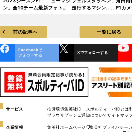
2023シーズンF1「ニューマシ
フェルスタッペン、角田裕
ン」全10チーム最新フォトギ
走行するマシン......F1カ
ャラリー（写真10点）
マンがとらえた2021年シ
ン名場面（21枚）
前の記事へ
一覧に戻る
ebo
X
YouTube
Facebookで
Xでフォローする
ok
フォローする
サービス
推奨環境
集英社ID・スポルティーバIDとは
ブラウザプッシュ通知について
サイトマッ
企業情報
集英社ホームページ
集英社プライバシー
新