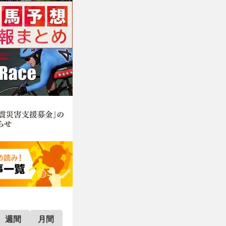
週間
月間