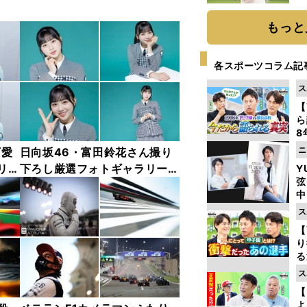
ト
く
もっと
各スポーツコラム記
ス
【
ら
8
最
ニ
可愛
日向坂46・富田鈴花さん撮り
き
リー
下ろし厳選フォトギャラリー
Y
弦
（30枚）
中
ス
【
り
る
学
ス
け
【
よ