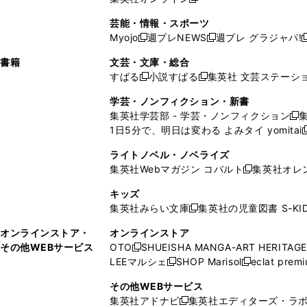
し
新
し
し
し
ン
ィ
ン
ン
開
で
開
で
い
し
い
い
い
ド
ン
ド
ド
芸能・情報・スポーツ
く
開
く
開
ウ
い
ウ
ウ
ウ
ウ
ド
ウ
ウ
Myojo
週プレNEWS
週プレ グラジャパ!
く
く
新
新
新
ィ
ウ
ィ
ィ
ィ
で
ウ
で
で
し
し
ン
ィ
ン
ン
ン
書籍
文芸・文庫・総合
開
で
開
開
い
い
ド
ン
ド
ド
ド
すばる
小説すばる
集英社 文芸ステーシ
く
開
く
く
新
新
ウ
ウ
ウ
ド
ウ
ウ
ウ
く
し
し
ィ
ィ
学芸・ノンフィクション・新書
で
ウ
で
で
で
い
い
ン
ン
集英社学芸部 - 学芸・ノンフィクション
開
で
開
開
開
新
ウ
ウ
ド
ド
1日5分で、明日は変わる よみタイ yomitai
く
開
く
く
く
し
新
ィ
ィ
ウ
ウ
く
い
ン
ン
ライトノベル・ノベライズ
で
で
ウ
ド
ド
集英社Webマガジン コバルト
集英社オレ
開
開
新
ィ
ウ
ウ
く
く
し
ン
キッズ
で
で
い
ド
集英社みらい文庫
集英社の児童図書 S-KID
開
開
新
ウ
ウ
く
く
し
ィ
オンラインストア・
オンラインストア
で
い
ン
その他WEBサービス
OTO
SHUEISHA MANGA-ART HERITAGE
開
新
ウ
ド
LEEマルシェ
SHOP Marisol
eclat prem
く
し
新
新
ィ
ウ
い
し
し
ン
その他WEBサービス
で
ウ
い
い
ド
集英社アドナビ
集英社エディターズ・ラ
開
新