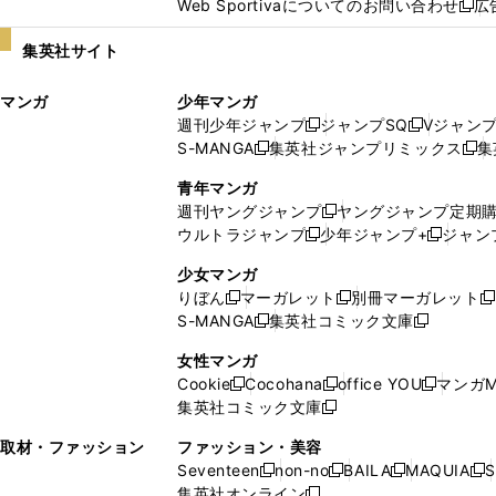
Web Sportivaについてのお問い合わせ
広
し
新
い
し
集英社サイト
ウ
い
ィ
ウ
マンガ
少年マンガ
ン
ィ
週刊少年ジャンプ
ジャンプSQ
Vジャン
ド
ン
新
新
S-MANGA
集英社ジャンプリミックス
集
ウ
ド
新
し
し
新
で
ウ
し
い
い
し
青年マンガ
開
で
い
ウ
ウ
い
週刊ヤングジャンプ
ヤングジャンプ定期
新
く
開
ウ
ィ
ィ
ウ
ウルトラジャンプ
少年ジャンプ+
ジャン
新
し
新
く
ィ
ン
ン
ィ
し
い
し
ン
ド
ド
ン
少女マンガ
い
ウ
い
ド
ウ
ウ
ド
りぼん
マーガレット
別冊マーガレット
新
新
新
ウ
ィ
ウ
ウ
で
で
ウ
S-MANGA
集英社コミック文庫
し
新
し
新
ィ
ン
ィ
で
開
開
で
い
し
い
し
ン
ド
ン
女性マンガ
開
く
く
開
ウ
い
ウ
い
ド
ウ
ド
Cookie
Cocohana
office YOU
マンガM
く
く
新
新
新
ィ
ウ
ィ
ウ
ウ
で
ウ
集英社コミック文庫
し
新
し
し
ン
ィ
ン
ィ
で
開
で
い
し
い
い
ド
ン
ド
ン
取材・ファッション
ファッション・美容
開
く
開
ウ
い
ウ
ウ
ウ
ド
ウ
ド
Seventeen
non-no
BAILA
MAQUIA
S
く
く
新
新
新
新
ィ
ウ
ィ
ィ
で
ウ
で
ウ
集英社オンライン