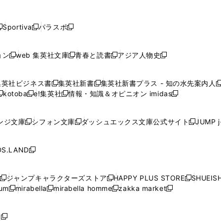
し
し
し
し
し
ン
ン
ン
ン
開
開
開
開
開
い
い
い
い
い
ド
ド
ド
ド
く
く
く
く
く
ウ
ウ
ウ
ウ
ウ
ウ
ウ
ウ
ウ
Sportiva
パラスポ
新
新
ィ
ィ
ィ
ィ
ィ
で
で
で
で
し
し
し
ン
ン
ン
ン
ン
開
開
開
開
い
い
い
ド
ド
ド
ド
ド
ョン
web 集英社文庫
青春と読書
アジア人物史
く
く
く
く
新
新
新
新
ウ
ウ
ウ
ウ
ウ
ウ
ウ
ウ
し
し
し
し
ィ
ィ
ィ
で
で
で
で
で
い
い
い
い
ン
ン
ン
集英社ビジネス書
集英社新書
集英社新書プラス - 知の水先案内人
開
開
開
開
開
新
新
新
ウ
ウ
ウ
ウ
ド
ド
ド
kotoba
e!集英社
情報・知識＆オピニオン imidas
く
く
く
く
く
新
し
新
し
新
ィ
ィ
ィ
ィ
ウ
ウ
ウ
し
し
い
し
い
し
ン
ン
ン
ン
で
で
で
い
い
ウ
い
ウ
い
ド
ド
ド
ド
ンジ文庫
シフォン文庫
ダッシュエックス文庫公式サイト
JUMP 
開
開
開
新
新
新
ウ
ウ
ィ
ウ
ィ
ウ
ウ
ウ
ウ
ウ
く
く
く
し
し
し
ィ
ィ
ン
ィ
ン
ィ
で
で
で
で
い
い
い
ン
ン
ド
ン
ド
ン
S.LAND
開
開
開
開
新
ウ
ウ
ウ
ド
ド
ウ
ド
ウ
ド
く
く
く
く
し
ィ
ィ
ィ
ウ
ウ
で
ウ
で
ウ
い
ン
ン
ン
ジャンプキャラクターズストア
HAPPY PLUS STORE
SHUEIS
で
で
開
で
開
で
新
新
新
ウ
ド
ド
ド
ium
mirabella
mirabella homme
zakka market
開
開
く
開
く
開
し
新
新
新
し
新
し
ィ
ウ
ウ
ウ
く
く
く
く
い
し
し
い
し
し
い
ン
で
で
で
ウ
い
い
ウ
い
い
ウ
ド
ボ
開
開
開
新