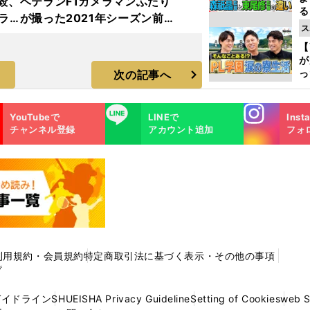
毅、
ベテランF1カメラマンふたり
る
メラ
が撮った2021年シーズン前半
光
ス
ーズ
戦の名シーン21点
ピ
【
が
っ
次の記事へ
た
Instagra
LINE
YouTubeで
LINEで
Inst
m
チャンネル登録
アカウント追加
フォ
利用規約・会員規約
特定商取引法に基づく表示・その他の事項
プ
ガイドライン
SHUEISHA Privacy Guideline
Setting of Cookies
web 