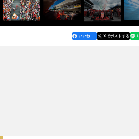
いいね
Xでポストする
line
faceboo
x
k