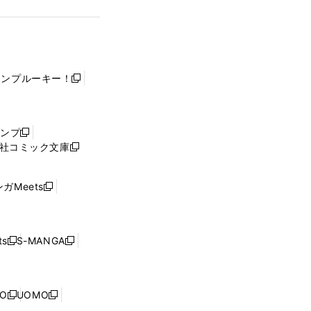
ャンプルーキー！
新
し
い
ウ
ャンプ
新
ィ
社コミック文庫
し
新
ン
い
し
ド
ウ
い
ウ
ガMeets
新
ィ
ウ
で
し
ン
ィ
開
い
ド
ン
く
ウ
ウ
ド
s
S-MANGA
新
新
ィ
で
ウ
し
し
ン
開
で
い
い
ド
く
開
ウ
ウ
ウ
NO
UOMO
く
新
新
ィ
ィ
で