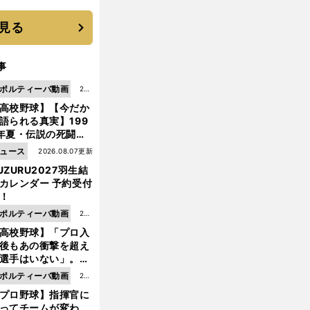
 それでもプロではな
大学進学を選ぶ理由
見る
事
ポルティーバ動画
202
高校野球】【今だか
6.0
語られる真実】199
8.0
年夏・伝説の死闘の
7更
中にPL学園に何が起
ュース
2026.08.07更新
新
ていた！？
UZURU2027羽生結
カレンダー 予約受付
！
ポルティーバ動画
202
高校野球】「プロ入
6.0
後もあの衝撃を超え
8.0
選手はいない」。PL
6更
園トリオが衝撃を受
ポルティーバ動画
202
新
た選手
プロ野球】指揮官に
6.0
ってチームが変わ