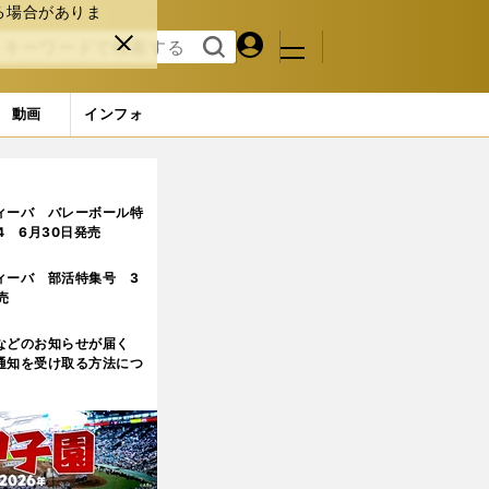
る場合がありま
マイペ
閉じ
検索
メニュ
ー
る
す
ジ
る
動画
インフォ
ィーバ バレーボール特
.4 6月30日発売
ィーバ 部活特集号 3
売
などのお知らせが届く
通知を受け取る方法につ