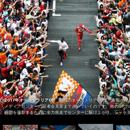
1994年開幕前ポルトガルテスト
2006年イタリアGP
2009年ブラジルGP
2011年ベルギーGP
2011年モナコGP
2012年ブラジルGP
2013年オーストラリアGP
2017年ハンガリーGP
2017年イギリスGP
2018年アメリカGP
2018年イタリアGP
2018年オーストリアGP
ミラボー・コーナーの入口を走るフェラーリの
小林可夢偉選手。速くてメンタルは強いし、
母国イギリスで史上最多の６勝を記録するル
ミハエル・シューマッハの２度目の引退レー
キミ・ライコネンが最後に優勝したレース。
レース前の国歌斉唱の後に飛行機が飛んでく
シューマッハはこの頃引退説がささやかれ
当時ブラウンGPに所属し、チャンピオン争
スタンドにいる観客にたまたま光があたり、
今季開幕戦の舞台となったレッドブルリ
１コーナーのカメラスタンドから撮
アイルトン・セナが最後に所属
ットの前に出てきたセナを逆光にして、顔の輪郭がうまく出るよ
る」と思って狙っていました。すると、普段は勝つと飛び跳ねる
るブラジルの大観衆。ブラジルの観客はすごく情熱的です。どん
だけが不運な選手でした。可夢偉選手がケータハムで走った2014
ろだし、怖さはまったくありません。モナコもどんどん金網が増
2011年アブダビGP
たシューマッハは、このレースでタイトルを決めたセバスチャン
他のカメラマンと違った視点で撮ることを意識して横から狙いま
2015年ハンガリーGP
ル）」という文字が浮かんで見えたため、ベッテルが来るのを待
ァンの中に飛び込むシーンは”お約束”です。それを主催者はわか
2017年オーストラリアGP
気づくとすぐ背中を向けてくる。諦めずにまわり込んで撮ろうと
前にかがんでずっと待っていました。すると僕の存在をフェラー
2018年アブダビGP
2018年ドイツGP
るサーキット。コースサイドに花がたくさん咲いて、すごく美しい
2018年日本GP
2019年ドイツGP
2019年スペインGP
今季限りでフェラーリの離脱が決まったセバスチ
メルセデスの母国ドイツで優勝したルイス・ハ
大雨となり、何度もセーフティカーやバーチャ
夕方のレースの開始前、グリッドに着く直前
F1カレンダーの中で唯一、日没直前にスター
2020年からフェラーリの実質的なエース
30回目の開催となったハンガリーGPの
当時のオーストリアGPは、表彰が終
ったのですが、この一枚だけが理想どおりのカットになりました
な哀愁を帯びた表情を見せました。実際、この後で引退宣言をする
せない存在。2020年シーズンは(新型コロナウイルス感染症の影
ん。今、ヨーロッパでホンダの若手ドライバーが何人か走っていま
施されましたので、今ではこのような迫力あるカットを撮れる場
撮影しました。当時メルセデスのシューマッハが走ってきてフル
ルメットを取った後、真っ先に歩み寄ったのは、普段から仲が良
のは決勝のほんの一瞬。すぐ森の中に消えていくので、カメラに
客、メディアのすべてが一体となり、スパークする時間です。これ
はベッテルが優勝します。普段は狙って撮りますが、このシーン
会見を終えてコースに出てくるのをファンが待つのを特別に許可
メディアセンターの記者会見室まで歩いていくのです。他のGPで
です（笑）。でも見た目も言動もカッコいい。撮っていて絵にな
だ？」と怪しんでいました（笑）。この写真をインスタグラムに
られるアブダビGP。ヤス・マリーナ・サーキットのレイアウトも
声援に応えるために、僕がいた方に向かって走ってきたので、思
レッドブル・ホンダのマックス・フェルスタッペンが過去２連勝
いますが、パドック裏でのファンサービスもすばらしく、サイン
展開となったレースで、レッドブル・ホンダのフェルスタッペンが
し、速いし、完璧なドライバーです。しかも、写真を撮られるこ
前へ
護・撮影）
たので、撮影していて涙がこぼれそうになりました。（桜井淳雄
しいですね。（熱田護・撮影）
ってきてほしいですね。（熱田護・撮影）
の景色は変わるので、記録を残す意味でも今年はモナコへ行きた
どおりに迫力がある写真が撮れたと思います。（桜井淳雄・撮影
（熱田護・撮影）
淳雄・撮影）
今季、これを無観客でやって面白くなるのか……？ と疑問に思っ
影）
す。（熱田護・撮影）
瞬間を撮影するために全力疾走でセンターに駆け上がり、シャッ
からこの時彼が勝って、僕もすごくうれしかったのを覚えていま
た。（桜井淳雄・撮影）
下を通過する設計になっており、この作品はホテルの上から撮影
雄・撮影）
年の開幕戦は残念でしたね（マシントラブルによりリタイア）。
の終盤に入っていますが、再び輝く姿を見せてほしいと多くのフ
い。ミスも少ないし、メンタルも強い。今後どこまで成長するの
とはなく、ピットの中ではいつもリラックスして落ち着き払って