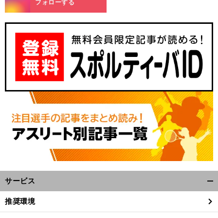
フォローする
サービス
開
く/
推奨環境
閉
じ