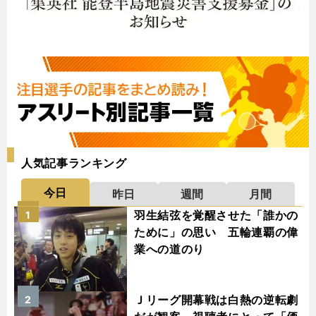
人気記事ランキング
今日
昨日
週間
月間
羽生結弦を覚醒させた「誰かの
1
ために」の思い 五輪連覇の偉
業への道のり
Ｊリーグ開幕戦は白熱の逆転劇
2