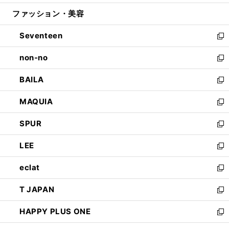
開
ウ
ン
ウ
ファッション・美容
く
で
ド
ィ
開
ウ
ン
Seventeen
く
で
ド
新
開
ウ
し
non-no
く
で
い
新
開
ウ
し
BAILA
く
ィ
い
新
ン
ウ
し
MAQUIA
ド
ィ
い
新
ウ
ン
ウ
し
SPUR
で
ド
ィ
い
新
開
ウ
ン
ウ
し
LEE
く
で
ド
ィ
い
新
開
ウ
ン
ウ
し
eclat
く
で
ド
ィ
い
新
開
ウ
ン
ウ
し
T JAPAN
く
で
ド
ィ
い
新
開
ウ
ン
ウ
し
HAPPY PLUS ONE
く
で
ド
ィ
い
新
開
ウ
ン
ウ
し