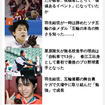
だが観客、視聴者にとって「価
値あるイベント」になっていた
か
羽生結弦が一時は諦めたソチ五
3
輪の金メダル「五輪の本当の怖
さを知った......」
4
栗原陵矢が無名校進学の理由は
「自転車で13分」 春江工出身
として最初で最後のプロ野球選
手となった
5
羽生結弦、五輪連覇の舞台裏
ケガで欠場中に取り組んだ「勉
強」で成長