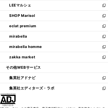
開
ウ
ン
ウ
し
LEEマルシェ
く
で
ド
ィ
い
新
開
ウ
ン
ウ
し
SHOP Marisol
く
で
ド
ィ
い
新
開
ウ
ン
ウ
し
eclat premium
く
で
ド
ィ
い
新
開
ウ
ン
ウ
し
mirabella
く
で
ド
ィ
い
新
開
ウ
ン
ウ
し
mirabella homme
く
で
ド
ィ
い
新
開
ウ
ン
ウ
し
zakka market
く
で
ド
ィ
い
新
開
ウ
ン
ウ
し
その他WEBサービス
く
で
ド
ィ
い
開
ウ
ン
ウ
集英社アドナビ
く
で
ド
ィ
新
開
ウ
ン
し
集英社エディターズ・ラボ
く
で
ド
い
新
開
ウ
ウ
し
く
で
ィ
い
開
ン
ウ