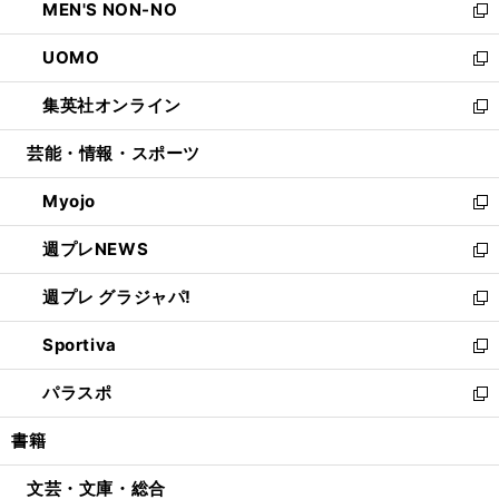
MEN'S NON-NO
く
で
ド
ィ
い
新
開
ウ
ン
ウ
し
UOMO
く
で
ド
ィ
い
新
開
ウ
ン
ウ
し
集英社オンライン
く
で
ド
ィ
い
新
開
ウ
ン
ウ
し
芸能・情報・スポーツ
く
で
ド
ィ
い
開
ウ
ン
ウ
Myojo
く
で
ド
ィ
新
開
ウ
ン
し
週プレNEWS
く
で
ド
い
新
開
ウ
ウ
し
週プレ グラジャパ!
く
で
ィ
い
新
開
ン
ウ
し
Sportiva
く
ド
ィ
い
新
ウ
ン
ウ
し
パラスポ
で
ド
ィ
い
新
開
ウ
ン
ウ
し
書籍
く
で
ド
ィ
い
開
ウ
ン
ウ
文芸・文庫・総合
く
で
ド
ィ