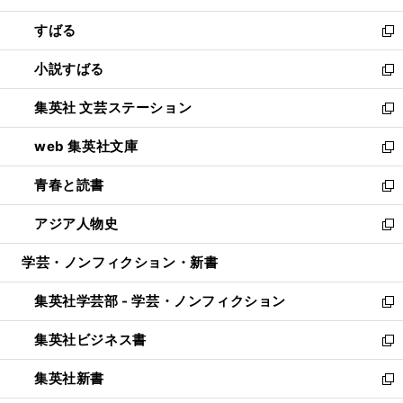
開
ウ
ン
すばる
く
で
ド
新
開
ウ
し
小説すばる
く
で
い
新
開
ウ
し
集英社 文芸ステーション
く
ィ
い
新
ン
ウ
し
web 集英社文庫
ド
ィ
い
新
ウ
ン
ウ
し
青春と読書
で
ド
ィ
い
新
開
ウ
ン
ウ
し
アジア人物史
く
で
ド
ィ
い
新
開
ウ
ン
ウ
し
学芸・ノンフィクション・新書
く
で
ド
ィ
い
開
ウ
ン
ウ
集英社学芸部 - 学芸・ノンフィクション
く
で
ド
ィ
新
開
ウ
ン
し
集英社ビジネス書
く
で
ド
い
新
開
ウ
ウ
し
集英社新書
く
で
ィ
い
新
開
ン
ウ
し