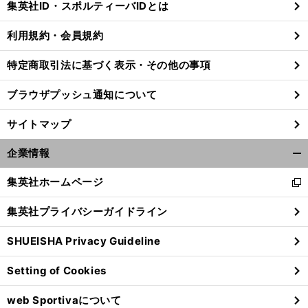
集英社ID・スポルティーバIDとは
る
利用規約・会員規約
特定商取引法に基づく表示・その他の事項
ブラウザプッシュ通知について
サイトマップ
企業情報
開
く/
集英社ホームページ
新
閉
し
じ
集英社プライバシーガイドライン
い
る
ウ
前
へ
SHUEISHA Privacy Guideline
ィ
ン
Setting of Cookies
ド
ウ
web Sportivaについて
で