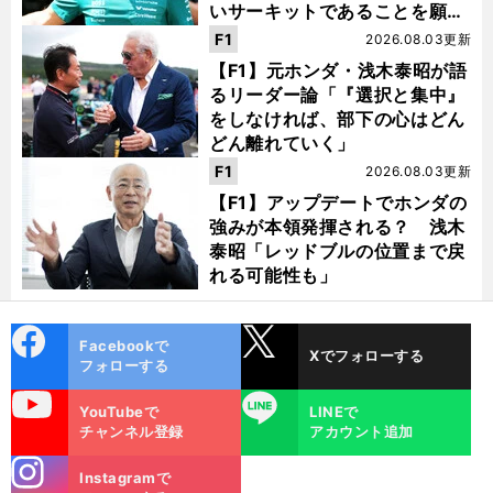
いサーキットであることを願
う」
F1
2026.08.03更新
【F1】元ホンダ・浅木泰昭が語
るリーダー論「『選択と集中』
をしなければ、部下の心はどん
どん離れていく」
F1
2026.08.03更新
【F1】アップデートでホンダの
強みが本領発揮される？ 浅木
泰昭「レッドブルの位置まで戻
れる可能性も」
cebo
X
Facebookで
Xでフォローする
ok
フォローする
uTube
LINE
YouTubeで
LINEで
チャンネル登録
アカウント追加
stagra
Instagramで
m