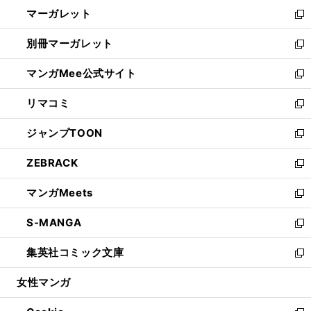
ン
し
マーガレット
く
で
ド
い
新
開
ウ
ウ
し
別冊マーガレット
く
で
ィ
い
新
開
ン
ウ
し
マンガMee公式サイト
く
ド
ィ
い
新
ウ
ン
ウ
し
リマコミ
で
ド
ィ
い
新
開
ウ
ン
ウ
し
ジャンプTOON
く
で
ド
ィ
い
新
開
ウ
ン
ウ
し
ZEBRACK
く
で
ド
ィ
い
新
開
ウ
ン
ウ
し
マンガMeets
く
で
ド
ィ
い
新
開
ウ
ン
ウ
し
S-MANGA
く
で
ド
ィ
い
新
開
ウ
ン
ウ
し
集英社コミック文庫
く
で
ド
ィ
い
新
開
ウ
ン
ウ
し
女性マンガ
く
で
ド
ィ
い
開
ウ
ン
ウ