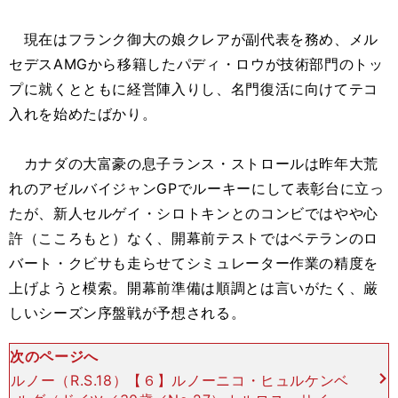
現在はフランク御大の娘クレアが副代表を務め、メル
セデスAMGから移籍したパディ・ロウが技術部門のトッ
プに就くとともに経営陣入りし、名門復活に向けてテコ
入れを始めたばかり。
カナダの大富豪の息子ランス・ストロールは昨年大荒
れのアゼルバイジャンGPでルーキーにして表彰台に立っ
たが、新人セルゲイ・シロトキンとのコンビではやや心
許（こころもと）なく、開幕前テストではベテランのロ
バート・クビサも走らせてシミュレーター作業の精度を
上げようと模索。開幕前準備は順調とは言いがたく、厳
しいシーズン序盤戦が予想される。
次のページへ
ルノー（R.S.18）【６】ルノーニコ・ヒュルケンベ