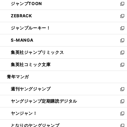
ジャンプTOON
く
で
ド
ィ
い
新
開
ウ
ン
ウ
し
ZEBRACK
く
で
ド
ィ
い
新
開
ウ
ン
ウ
し
ジャンプルーキー！
く
で
ド
ィ
い
新
開
ウ
ン
ウ
し
S-MANGA
く
で
ド
ィ
い
新
開
ウ
ン
ウ
し
集英社ジャンプリミックス
く
で
ド
ィ
い
新
開
ウ
ン
ウ
し
集英社コミック文庫
く
で
ド
ィ
い
新
開
ウ
ン
ウ
し
青年マンガ
く
で
ド
ィ
い
開
ウ
ン
ウ
週刊ヤングジャンプ
く
で
ド
ィ
新
開
ウ
ン
し
ヤングジャンプ定期購読デジタル
く
で
ド
い
新
開
ウ
ウ
し
ヤンジャン！
く
で
ィ
い
新
開
ン
ウ
し
となりのヤングジャンプ
く
ド
ィ
い
新