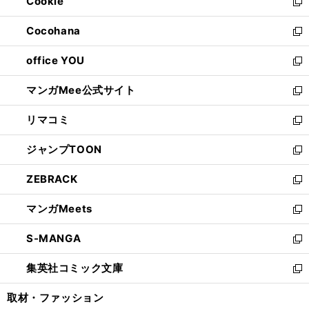
Cookie
く
で
ド
ィ
新
開
ウ
ン
し
Cocohana
く
で
ド
い
新
開
ウ
ウ
し
office YOU
く
で
ィ
い
新
開
ン
ウ
し
マンガMee公式サイト
く
ド
ィ
い
新
ウ
ン
ウ
し
リマコミ
で
ド
ィ
い
新
開
ウ
ン
ウ
し
ジャンプTOON
く
で
ド
ィ
い
新
開
ウ
ン
ウ
し
ZEBRACK
く
で
ド
ィ
い
新
開
ウ
ン
ウ
し
マンガMeets
く
で
ド
ィ
い
新
開
ウ
ン
ウ
し
S-MANGA
く
で
ド
ィ
い
新
開
ウ
ン
ウ
し
集英社コミック文庫
く
で
ド
ィ
い
新
開
ウ
ン
ウ
し
取材・ファッション
く
で
ド
ィ
い