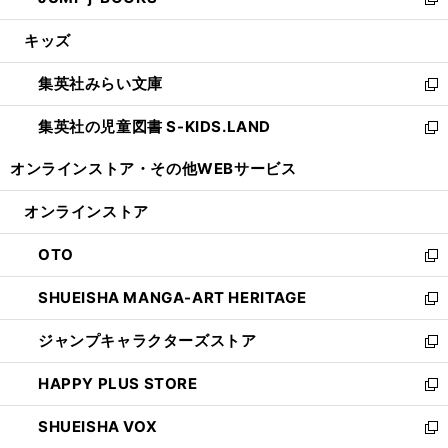
ィ
い
新
開
ウ
ン
ウ
し
キッズ
く
で
ド
ィ
い
開
ウ
ン
ウ
集英社みらい文庫
く
で
ド
ィ
新
開
ウ
ン
し
集英社の児童図書 S-KIDS.LAND
く
で
ド
い
新
開
ウ
ウ
し
オンラインストア・
その他WEBサービス
く
で
ィ
い
開
ン
ウ
オンラインストア
く
ド
ィ
ウ
ン
OTO
で
ド
新
開
ウ
し
SHUEISHA MANGA-ART HERITAGE
く
で
い
新
開
ウ
し
ジャンプキャラクターズストア
く
ィ
い
新
ン
ウ
し
HAPPY PLUS STORE
ド
ィ
い
新
ウ
ン
ウ
し
SHUEISHA VOX
で
ド
ィ
い
新