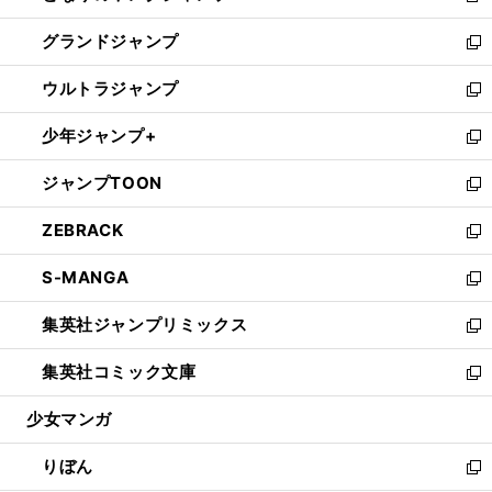
ウ
ン
ウ
し
グランドジャンプ
で
ド
ィ
い
新
開
ウ
ン
ウ
し
ウルトラジャンプ
く
で
ド
ィ
い
新
開
ウ
ン
ウ
し
少年ジャンプ+
く
で
ド
ィ
い
新
開
ウ
ン
ウ
し
ジャンプTOON
く
で
ド
ィ
い
新
開
ウ
ン
ウ
し
ZEBRACK
く
で
ド
ィ
い
新
開
ウ
ン
ウ
し
S-MANGA
く
で
ド
ィ
い
新
開
ウ
ン
ウ
し
集英社ジャンプリミックス
く
で
ド
ィ
い
新
開
ウ
ン
ウ
し
集英社コミック文庫
く
で
ド
ィ
い
新
開
ウ
ン
ウ
し
少女マンガ
く
で
ド
ィ
い
開
ウ
ン
ウ
りぼん
く
で
ド
ィ
新
開
ウ