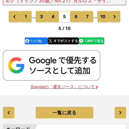
ルグ（ドイツ／30歳／No.27）カルロス・サイン
ツ（スペイン／23歳／No.55） ワークス復帰３
年目となるルノーは、資金投入によってスタッフ数
次
1
...
3
4
5
6
7
...
10
のページへ
のページへ
が
前
5 / 10
いいね
Xでポストする
LINEで送る
line
faceboo
x
k
Googleの「優先ソース」について
一覧に戻る