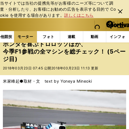
当サイトでは当社の提携先等がお客様のニーズ等について調
査・分析したり、お客様にお勧めの広告を表⽰する⽬的で Co
閉じ
okie を使⽤する場合があります。
詳しくはこちら
る
マイペ
web Sportiva (webスポルティーバ)
検索
メニュ
we
ー
モーターの記事一覧
モーター
F1
ホンダを喜ぶト
b
ジ
の他競技
モーター
フォト
連載
動画
インフォ
ス
ホンダを喜ぶトロロッソほか、
ポ
今季F1参戦の全マシンを総チェック！ (5ペー
ル
ジ目)
テ
ィ
2018年03月23日 07:45 公開
2018年03月23日 11:13 更新
ー
バ
米家峰起●取材・文 text by Yoneya Mineoki