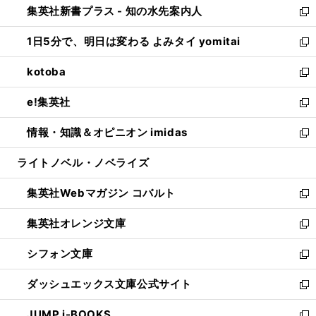
集英社新書プラス - 知の水先案内人
く
ド
ィ
い
新
ウ
ン
ウ
し
1日5分で、明日は変わる よみタイ yomitai
で
ド
ィ
い
新
開
ウ
ン
ウ
し
kotoba
く
で
ド
ィ
い
新
開
ウ
ン
ウ
し
e!集英社
く
で
ド
ィ
い
新
開
ウ
ン
ウ
し
情報・知識＆オピニオン imidas
く
で
ド
ィ
い
新
開
ウ
ン
ウ
し
ライトノベル・ノベライズ
く
で
ド
ィ
い
開
ウ
ン
ウ
集英社Webマガジン コバルト
く
で
ド
ィ
新
開
ウ
ン
し
集英社オレンジ文庫
く
で
ド
い
新
開
ウ
ウ
し
シフォン文庫
く
で
ィ
い
新
開
ン
ウ
し
ダッシュエックス文庫公式サイト
く
ド
ィ
い
新
ウ
ン
ウ
し
JUMP j-BOOKS
で
ド