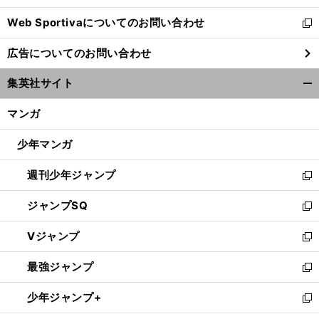
開
Web Sportivaについてのお問い合わせ
く
新
し
広告についてのお問い合わせ
い
ウ
集英社サイト
ィ
開
ン
く/
マンガ
ド
閉
ウ
じ
少年マンガ
で
る
開
週刊少年ジャンプ
く
新
し
ジャンプSQ
い
新
ウ
し
Vジャンプ
ィ
い
新
ン
ウ
し
最強ジャンプ
ド
ィ
い
新
ウ
ン
ウ
し
少年ジャンプ+
で
ド
ィ
い
新
開
ウ
ン
ウ
し