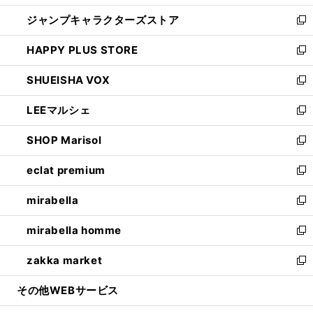
開
ウ
し
ジャンプキャラクターズストア
く
ィ
い
新
ン
ウ
し
HAPPY PLUS STORE
ド
ィ
い
新
ウ
ン
ウ
し
SHUEISHA VOX
で
ド
ィ
い
新
開
ウ
ン
ウ
し
LEEマルシェ
く
で
ド
ィ
い
新
開
ウ
ン
ウ
し
SHOP Marisol
く
で
ド
ィ
い
新
開
ウ
ン
ウ
し
eclat premium
く
で
ド
ィ
い
新
開
ウ
ン
ウ
し
mirabella
く
で
ド
ィ
い
新
開
ウ
ン
ウ
し
mirabella homme
く
で
ド
ィ
い
新
開
ウ
ン
ウ
し
zakka market
く
で
ド
ィ
い
新
開
ウ
ン
ウ
し
その他WEBサービス
く
で
ド
ィ
い
開
ウ
ン
ウ