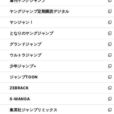
週刊ヤングジャンプ
く
で
ド
ィ
新
開
ウ
ン
し
ヤングジャンプ定期購読デジタル
く
で
ド
い
新
開
ウ
ウ
し
ヤンジャン！
く
で
ィ
い
新
開
ン
ウ
し
となりのヤングジャンプ
く
ド
ィ
い
新
ウ
ン
ウ
し
グランドジャンプ
で
ド
ィ
い
新
開
ウ
ン
ウ
し
ウルトラジャンプ
く
で
ド
ィ
い
新
開
ウ
ン
ウ
し
少年ジャンプ+
く
で
ド
ィ
い
新
開
ウ
ン
ウ
し
ジャンプTOON
く
で
ド
ィ
い
新
開
ウ
ン
ウ
し
ZEBRACK
く
で
ド
ィ
い
新
開
ウ
ン
ウ
し
S-MANGA
く
で
ド
ィ
い
新
開
ウ
ン
ウ
し
集英社ジャンプリミックス
く
で
ド
ィ
い
新