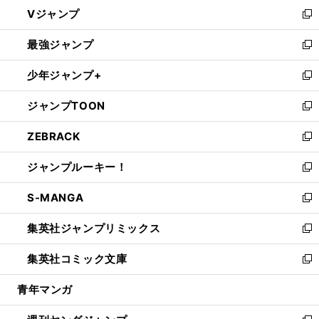
ウ
し
Vジャンプ
ィ
い
新
ン
ウ
し
最強ジャンプ
ド
ィ
い
新
ウ
ン
ウ
し
少年ジャンプ+
で
ド
ィ
い
新
開
ウ
ン
ウ
し
ジャンプTOON
く
で
ド
ィ
い
新
開
ウ
ン
ウ
し
ZEBRACK
く
で
ド
ィ
い
新
開
ウ
ン
ウ
し
ジャンプルーキー！
く
で
ド
ィ
い
新
開
ウ
ン
ウ
し
S-MANGA
く
で
ド
ィ
い
新
開
ウ
ン
ウ
し
集英社ジャンプリミックス
く
で
ド
ィ
い
新
開
ウ
ン
ウ
し
集英社コミック文庫
く
で
ド
ィ
い
新
開
ウ
ン
ウ
し
青年マンガ
く
で
ド
ィ
い
開
ウ
ン
ウ