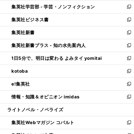
開
ウ
ン
ウ
集英社学芸部 - 学芸・ノンフィクション
く
で
ド
ィ
新
開
ウ
ン
し
集英社ビジネス書
く
で
ド
い
新
開
ウ
ウ
し
集英社新書
く
で
ィ
い
新
開
ン
ウ
し
集英社新書プラス - 知の水先案内人
く
ド
ィ
い
新
ウ
ン
ウ
し
1日5分で、明日は変わる よみタイ yomitai
で
ド
ィ
い
新
開
ウ
ン
ウ
し
kotoba
く
で
ド
ィ
い
新
開
ウ
ン
ウ
し
e!集英社
く
で
ド
ィ
い
新
開
ウ
ン
ウ
し
情報・知識＆オピニオン imidas
く
で
ド
ィ
い
新
開
ウ
ン
ウ
し
ライトノベル・ノベライズ
く
で
ド
ィ
い
開
ウ
ン
ウ
集英社Webマガジン コバルト
く
で
ド
ィ
新
開
ウ
ン
し