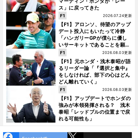
マーティン・ホンダが「レー
ス」に戻ってきた
F1
2026.07.24更新
【F1】アロンソ、待望のアップ
デート投入にもいたって冷静
「ハンガリーGPが僕らに優し
いサーキットであることを願
う」
F1
2026.08.03更新
【F1】元ホンダ・浅木泰昭が語
るリーダー論「『選択と集中』
をしなければ、部下の心はどん
どん離れていく」
F1
2026.08.03更新
【F1】アップデートでホンダの
強みが本領発揮される？ 浅木
泰昭「レッドブルの位置まで戻
れる可能性も」
cebo
X