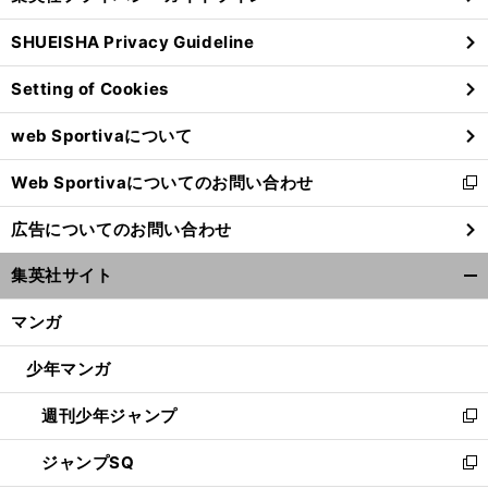
る
ウ
SHUEISHA Privacy Guideline
ィ
ン
Setting of Cookies
ド
ウ
web Sportivaについて
で
開
Web Sportivaについてのお問い合わせ
く
新
【
F
】
？
普
」
1
可夢偉の2012年の自己採点は
「
通に走れていれば余裕で上に行けていた
し
広告についてのお問い合わせ
い
ウ
集英社サイト
ィ
開
ン
く/
マンガ
ド
閉
ウ
じ
少年マンガ
で
る
開
週刊少年ジャンプ
く
新
し
ジャンプSQ
い
新