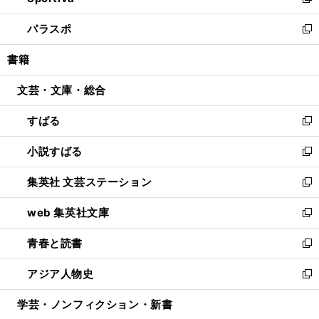
い
新
ウ
ン
ウ
し
パラスポ
で
ド
ィ
い
新
開
ウ
ン
ウ
し
書籍
く
で
ド
ィ
い
開
ウ
ン
ウ
文芸・文庫・総合
く
で
ド
ィ
開
ウ
ン
すばる
く
で
ド
新
開
ウ
し
小説すばる
く
で
い
新
開
ウ
し
集英社 文芸ステーション
く
ィ
い
新
ン
ウ
し
web 集英社文庫
ド
ィ
い
新
ウ
ン
ウ
し
青春と読書
で
ド
ィ
い
新
開
ウ
ン
ウ
し
アジア人物史
く
で
ド
ィ
い
新
開
ウ
ン
ウ
し
学芸・ノンフィクション・新書
く
で
ド
ィ
い