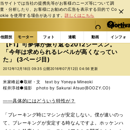
当サイトでは当社の提携先等がお客様のニーズ等について調
査・分析したり、お客様にお勧めの広告を表⽰する⽬的で Co
閉じ
okie を使⽤する場合があります。
詳しくはこちら
る
マイペ
web Sportiva (webスポルティーバ)
検索
メニュ
we
ー
モーターの記事一覧
モーター
F1
【F1】可夢偉
b
ジ
の他競技
モーター
フォト
連載
動画
インフォ
ス
【F1】可夢偉が振り返る2012シーズン。
ポ
「今年は求められるレベルが高くなってい
ル
た」 (3ページ目)
テ
ィ
2012年12月18日 09:35 公開
2016年07月12日 04:56 更新
ー
バ
米家峰起●取材・文 text by Yoneya Mineoki
桜井淳雄●撮影 photo by Sakurai Atsuo(BOOZY.CO)
――具体的にはどういう特性が？
「ブレーキング時にマシンが安定しない。僕が速いのっ
て、ブレーキングが安定する時なんですよ。ホッケンハ