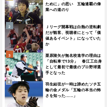
ために」の思い 五輪連覇の偉
業への道のり
Ｊリーグ開幕戦は白熱の逆転劇
2
だが観客、視聴者にとって「価
値あるイベント」になっていた
か
栗原陵矢が無名校進学の理由は
3
「自転車で13分」 春江工出身
として最初で最後のプロ野球選
手となった
4
羽生結弦が一時は諦めたソチ五
輪の金メダル「五輪の本当の怖
さを知った......」