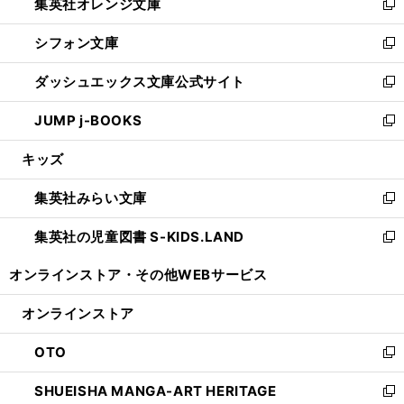
集英社オレンジ文庫
く
で
ド
い
新
開
ウ
ウ
し
シフォン文庫
く
で
ィ
い
新
開
ン
ウ
し
ダッシュエックス文庫公式サイト
く
ド
ィ
い
新
ウ
ン
ウ
し
JUMP j-BOOKS
で
ド
ィ
い
新
開
ウ
ン
ウ
し
キッズ
く
で
ド
ィ
い
開
ウ
ン
ウ
集英社みらい文庫
く
で
ド
ィ
新
開
ウ
ン
し
集英社の児童図書 S-KIDS.LAND
く
で
ド
い
新
開
ウ
ウ
し
オンラインストア・
その他WEBサービス
く
で
ィ
い
開
ン
ウ
オンラインストア
く
ド
ィ
ウ
ン
OTO
で
ド
新
開
ウ
し
SHUEISHA MANGA-ART HERITAGE
く
で
い
新