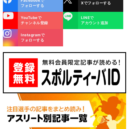
Facebookで
Xでフォローする
ok
フォローする
uTube
LINE
YouTubeで
LINEで
チャンネル登録
アカウント追加
stagra
Instagramで
m
フォローする