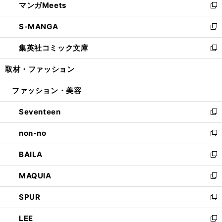
マンガMeets
く
で
ド
ィ
い
新
開
ウ
ン
ウ
し
S-MANGA
く
で
ド
ィ
い
新
開
ウ
ン
ウ
し
集英社コミック文庫
く
で
ド
ィ
い
新
開
ウ
ン
ウ
し
取材・ファッション
く
で
ド
ィ
い
開
ウ
ン
ウ
ファッション・美容
く
で
ド
ィ
開
ウ
ン
Seventeen
く
で
ド
新
開
ウ
し
non-no
く
で
い
新
開
ウ
し
BAILA
く
ィ
い
新
ン
ウ
し
MAQUIA
ド
ィ
い
新
ウ
ン
ウ
し
SPUR
で
ド
ィ
い
新
開
ウ
ン
ウ
し
LEE
く
で
ド
ィ
い
新