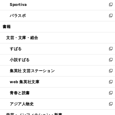
Sportiva
く
ド
ィ
い
新
ウ
ン
ウ
し
パラスポ
で
ド
ィ
い
新
開
ウ
ン
ウ
し
書籍
く
で
ド
ィ
い
開
ウ
ン
ウ
文芸・文庫・総合
く
で
ド
ィ
開
ウ
ン
すばる
く
で
ド
新
開
ウ
し
小説すばる
く
で
い
新
開
ウ
し
集英社 文芸ステーション
く
ィ
い
新
ン
ウ
し
web 集英社文庫
ド
ィ
い
新
ウ
ン
ウ
し
青春と読書
で
ド
ィ
い
新
開
ウ
ン
ウ
し
アジア人物史
く
で
ド
ィ
い
新
開
ウ
ン
ウ
し
学芸・ノンフィクション・新書
く
で