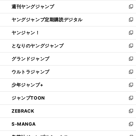
ウ
ン
ウ
週刊ヤングジャンプ
く
で
ド
ィ
新
開
ウ
ン
し
ヤングジャンプ定期購読デジタル
く
で
ド
い
新
開
ウ
ウ
し
ヤンジャン！
く
で
ィ
い
新
開
ン
ウ
し
となりのヤングジャンプ
く
ド
ィ
い
新
ウ
ン
ウ
し
グランドジャンプ
で
ド
ィ
い
新
開
ウ
ン
ウ
し
ウルトラジャンプ
く
で
ド
ィ
い
新
開
ウ
ン
ウ
し
少年ジャンプ+
く
で
ド
ィ
い
新
開
ウ
ン
ウ
し
ジャンプTOON
く
で
ド
ィ
い
新
開
ウ
ン
ウ
し
ZEBRACK
く
で
ド
ィ
い
新
開
ウ
ン
ウ
し
S-MANGA
く
で
ド
ィ
い
新
開
ウ
ン
ウ
し