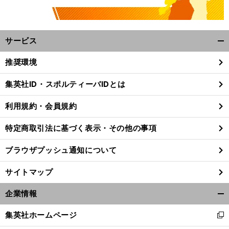
サービス
開
く/
推奨環境
閉
じ
集英社ID・スポルティーバIDとは
る
利用規約・会員規約
特定商取引法に基づく表示・その他の事項
ブラウザプッシュ通知について
サイトマップ
企業情報
開
く/
集英社ホームページ
新
閉
し