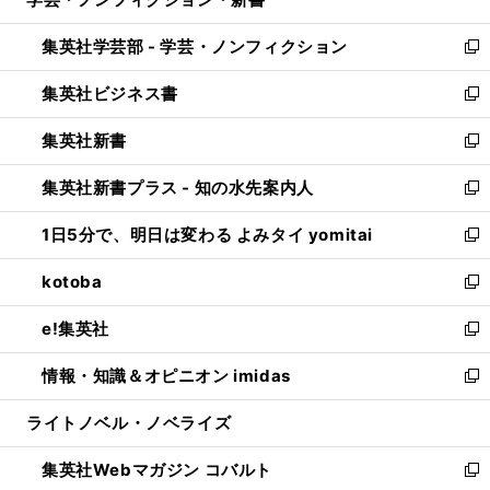
ド
ィ
い
開
ウ
ン
ウ
集英社学芸部 - 学芸・ノンフィクション
く
で
ド
ィ
新
開
ウ
ン
し
集英社ビジネス書
く
で
ド
い
新
開
ウ
ウ
し
集英社新書
く
で
ィ
い
新
開
ン
ウ
し
集英社新書プラス - 知の水先案内人
く
ド
ィ
い
新
ウ
ン
ウ
し
1日5分で、明日は変わる よみタイ yomitai
で
ド
ィ
い
新
開
ウ
ン
ウ
し
kotoba
く
で
ド
ィ
い
新
開
ウ
ン
ウ
し
e!集英社
く
で
ド
ィ
い
新
開
ウ
ン
ウ
し
情報・知識＆オピニオン imidas
く
で
ド
ィ
い
新
開
ウ
ン
ウ
し
ライトノベル・ノベライズ
く
で
ド
ィ
い
開
ウ
ン
ウ
集英社Webマガジン コバルト
く
で
ド
ィ
新