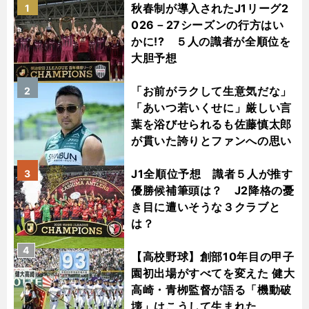
秋春制が導入されたJ1リーグ2
1
026－27シーズンの行方はい
かに!? ５人の識者が全順位を
大胆予想
「お前がラクして生意気だな」
2
「あいつ若いくせに」厳しい言
葉を浴びせられるも佐藤慎太郎
が貫いた誇りとファンへの思い
J1全順位予想 識者５人が推す
3
優勝候補筆頭は？ J2降格の憂
き目に遭いそうな３クラブと
は？
4
【高校野球】創部10年目の甲子
園初出場がすべてを変えた 健大
高崎・青栁監督が語る「機動破
壊」はこうして生まれた