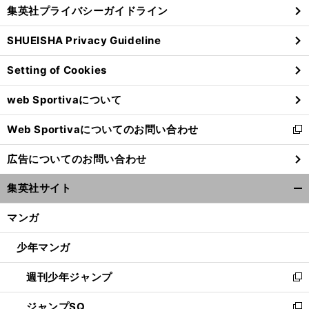
じ
集英社プライバシーガイドライン
い
る
ウ
SHUEISHA Privacy Guideline
ィ
ン
Setting of Cookies
ド
ウ
web Sportivaについて
で
開
Web Sportivaについてのお問い合わせ
く
前
新
へ
し
広告についてのお問い合わせ
い
ウ
集英社サイト
ィ
開
ン
く/
マンガ
ド
閉
ウ
じ
少年マンガ
で
る
開
週刊少年ジャンプ
く
新
し
ジャンプSQ
い