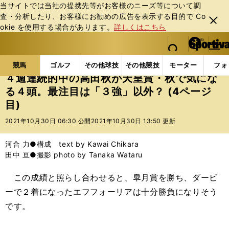
当サイトでは当社の提携先等がお客様のニーズ等について調
査・分析したり、お客様にお勧めの広告を表⽰する⽬的で Co
閉じ
okie を使⽤する場合があります。
詳しくはこちら
る
マイペ
web Sportiva (webスポルティーバ)
検索
メニュ
we
ー
競馬の記事一覧
競馬
４週連続的中の高田秋が天皇
b
ジ
競馬
ゴルフ
その他球技
その他競技
モーター
フォ
ス
４週連続的中の高田秋が天皇賞・秋で気にな
ポ
る４頭。最注目は「３強」以外？ (4ページ
ル
目)
テ
ィ
2021年10月30日 06:30 公開
2021年10月30日 13:50 更新
ー
バ
河合 力●構成 text by Kawai Chikara
田中 亘●撮影 photo by Tanaka Wataru
この成績と照らし合わせると、皐月賞を勝ち、ダービ
ーで２着になったエフフォーリアは十分勝負になりそう
です。