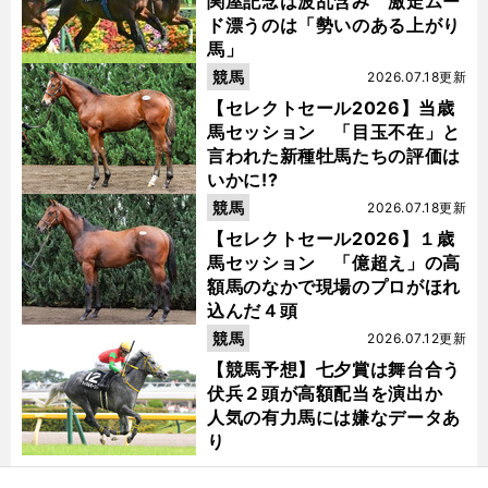
関屋記念は波乱含み 激走ムー
ド漂うのは「勢いのある上がり
馬」
競馬
2026.07.18更新
【セレクトセール2026】当歳
馬セッション 「目玉不在」と
言われた新種牡馬たちの評価は
いかに!?
競馬
2026.07.18更新
【セレクトセール2026】１歳
馬セッション 「億超え」の高
額馬のなかで現場のプロがほれ
込んだ４頭
競馬
2026.07.12更新
【競馬予想】七夕賞は舞台合う
伏兵２頭が高額配当を演出か
人気の有力馬には嫌なデータあ
り