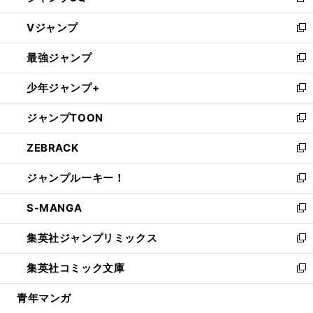
新
ウ
し
Vジャンプ
ィ
い
新
ン
ウ
し
最強ジャンプ
ド
ィ
い
新
ウ
ン
ウ
し
少年ジャンプ+
で
ド
ィ
い
新
開
ウ
ン
ウ
し
ジャンプTOON
く
で
ド
ィ
い
新
開
ウ
ン
ウ
し
ZEBRACK
く
で
ド
ィ
い
新
開
ウ
ン
ウ
し
ジャンプルーキー！
く
で
ド
ィ
い
新
開
ウ
ン
ウ
し
S-MANGA
く
で
ド
ィ
い
新
開
ウ
ン
ウ
し
集英社ジャンプリミックス
く
で
ド
ィ
い
新
開
ウ
ン
ウ
し
集英社コミック文庫
く
で
ド
ィ
い
新
開
ウ
ン
ウ
し
青年マンガ
く
で
ド
ィ
い
開