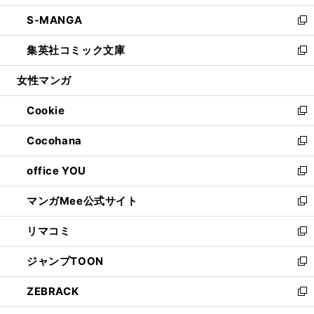
開
ウ
ン
ウ
し
S-MANGA
く
で
ド
ィ
い
新
開
ウ
ン
ウ
し
集英社コミック文庫
く
で
ド
ィ
い
新
開
ウ
ン
ウ
し
女性マンガ
く
で
ド
ィ
い
開
ウ
ン
ウ
Cookie
く
で
ド
ィ
新
開
ウ
ン
し
Cocohana
く
で
ド
い
新
開
ウ
ウ
し
office YOU
く
で
ィ
い
新
開
ン
ウ
し
マンガMee公式サイト
く
ド
ィ
い
新
ウ
ン
ウ
し
リマコミ
で
ド
ィ
い
新
開
ウ
ン
ウ
し
ジャンプTOON
く
で
ド
ィ
い
新
開
ウ
ン
ウ
し
ZEBRACK
く
で
ド
ィ
い
新
開
ウ
ン
ウ
し