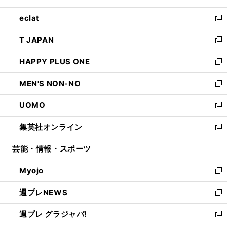
開
ウ
ン
ウ
し
eclat
く
で
ド
ィ
い
新
開
ウ
ン
ウ
し
T JAPAN
く
で
ド
ィ
い
新
開
ウ
ン
ウ
し
HAPPY PLUS ONE
く
で
ド
ィ
い
新
開
ウ
ン
ウ
し
MEN'S NON-NO
く
で
ド
ィ
い
新
開
ウ
ン
ウ
し
UOMO
く
で
ド
ィ
い
新
開
ウ
ン
ウ
し
集英社オンライン
く
で
ド
ィ
い
新
開
ウ
ン
ウ
し
芸能・情報・スポーツ
く
で
ド
ィ
い
開
ウ
ン
ウ
Myojo
く
で
ド
ィ
新
開
ウ
ン
し
週プレNEWS
く
で
ド
い
新
開
ウ
ウ
し
週プレ グラジャパ!
く
で
ィ
い
新
開
ン
ウ
し