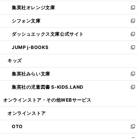
開
ウ
ン
し
集英社オレンジ文庫
く
で
ド
い
新
開
ウ
ウ
し
シフォン文庫
く
で
ィ
い
新
開
ン
ウ
し
ダッシュエックス文庫公式サイト
く
ド
ィ
い
新
ウ
ン
ウ
し
JUMP j-BOOKS
で
ド
ィ
い
新
開
ウ
ン
ウ
し
キッズ
く
で
ド
ィ
い
開
ウ
ン
ウ
集英社みらい文庫
く
で
ド
ィ
新
開
ウ
ン
し
集英社の児童図書 S-KIDS.LAND
く
で
ド
い
新
開
ウ
ウ
し
オンラインストア・
その他WEBサービス
く
で
ィ
い
開
ン
ウ
オンラインストア
く
ド
ィ
ウ
ン
OTO
で
ド
新
開
ウ
し