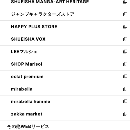
SHUEISHA MANGA-ART HERITAGE
く
で
い
新
開
ウ
し
ジャンプキャラクターズストア
く
ィ
い
新
ン
ウ
し
HAPPY PLUS STORE
ド
ィ
い
新
ウ
ン
ウ
し
SHUEISHA VOX
で
ド
ィ
い
新
開
ウ
ン
ウ
し
LEEマルシェ
く
で
ド
ィ
い
新
開
ウ
ン
ウ
し
SHOP Marisol
く
で
ド
ィ
い
新
開
ウ
ン
ウ
し
eclat premium
く
で
ド
ィ
い
新
開
ウ
ン
ウ
し
mirabella
く
で
ド
ィ
い
新
開
ウ
ン
ウ
し
mirabella homme
く
で
ド
ィ
い
新
開
ウ
ン
ウ
し
zakka market
く
で
ド
ィ
い
新
開
ウ
ン
ウ
し
その他WEBサービス
く
で
ド
ィ
い