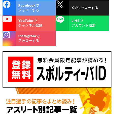
cebo
X
Facebookで
Xでフォローする
ok
フォローする
uTube
LINE
YouTubeで
LINEで
チャンネル登録
アカウント追加
stagra
Instagramで
m
フォローする