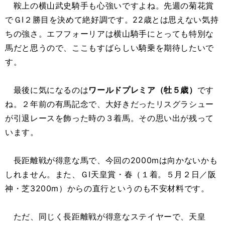
鞍上の横山武史騎手も心強いですよね。先週の菊花賞
でＧⅠ２勝目を決めて絶好調です。22歳とは思えない気持
ちの強さ。エフフォーリアは横山騎手にとっても特別な
馬だと思うので、ここもすばらしい騎乗を期待したいで
す。
最後に気になるのは
ワールドプレミア（牡５歳）
です
ね。２年前の有馬記念で、大好きだったリスグラシュー
が引退レースを飾った時の３着馬。その思い出が残って
います。
長距離戦が得意な馬で、今回の2000mは向かないかも
しれません。また、ＧⅠ天皇賞・春（１着。５月２日／阪
神・芝3200m）からの直行というのも不安材料です。
ただ、同じく長距離戦が得意なステイヤーで、天皇