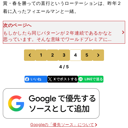
賞・春を勝っての直行というローテーションは、昨年２
着に入ったフィエールマンと一緒。
次のページへ
もしかしたら同じパターンが２年連続であるかなと
思っています。そんな意味でワールドプレミアにも
注目したいですね。 この４頭が、わたくし高田秋
の気になる馬たちです。天皇賞・秋はレース名に
次
1
2
3
4
5
のページへ
のページへ
「秋」が入るだけに
前
4 / 5
いいね
Xでポストする
LINEで送る
line
faceboo
x
k
Googleの「優先ソース」について