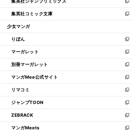
集英社ジャンプリミックス
く
で
ド
ィ
い
新
開
ウ
ン
ウ
し
集英社コミック文庫
く
で
ド
ィ
い
新
開
ウ
ン
ウ
し
少女マンガ
く
で
ド
ィ
い
開
ウ
ン
ウ
りぼん
く
で
ド
ィ
新
開
ウ
ン
し
マーガレット
く
で
ド
い
新
開
ウ
ウ
し
別冊マーガレット
く
で
ィ
い
新
開
ン
ウ
し
マンガMee公式サイト
く
ド
ィ
い
新
ウ
ン
ウ
し
リマコミ
で
ド
ィ
い
新
開
ウ
ン
ウ
し
ジャンプTOON
く
で
ド
ィ
い
新
開
ウ
ン
ウ
し
ZEBRACK
く
で
ド
ィ
い
新
開
ウ
ン
ウ
し
マンガMeets
く
で
ド
ィ
い
新