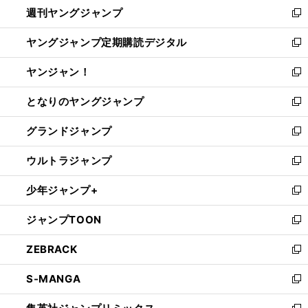
週刊ヤングジャンプ
く
で
ド
ィ
新
開
ウ
ン
し
ヤングジャンプ定期購読デジタル
く
で
ド
い
新
開
ウ
ウ
し
ヤンジャン！
く
で
ィ
い
新
開
ン
ウ
し
となりのヤングジャンプ
く
ド
ィ
い
新
ウ
ン
ウ
し
グランドジャンプ
で
ド
ィ
い
新
開
ウ
ン
ウ
し
ウルトラジャンプ
く
で
ド
ィ
い
新
開
ウ
ン
ウ
し
少年ジャンプ+
く
で
ド
ィ
い
新
開
ウ
ン
ウ
し
ジャンプTOON
く
で
ド
ィ
い
新
開
ウ
ン
ウ
し
ZEBRACK
く
で
ド
ィ
い
新
開
ウ
ン
ウ
し
S-MANGA
く
で
ド
ィ
い
新
開
ウ
ン
ウ
し
く