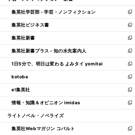
開
ウ
ン
ウ
集英社学芸部 - 学芸・ノンフィクション
く
で
ド
ィ
新
開
ウ
ン
し
集英社ビジネス書
く
で
ド
い
新
開
ウ
ウ
し
集英社新書
く
で
ィ
い
新
開
ン
ウ
し
集英社新書プラス - 知の水先案内人
く
ド
ィ
い
新
ウ
ン
ウ
し
1日5分で、明日は変わる よみタイ yomitai
で
ド
ィ
い
新
開
ウ
ン
ウ
し
kotoba
く
で
ド
ィ
い
新
開
ウ
ン
ウ
し
e!集英社
く
で
ド
ィ
い
新
開
ウ
ン
ウ
し
情報・知識＆オピニオン imidas
く
で
ド
ィ
い
新
開
ウ
ン
ウ
し
ライトノベル・ノベライズ
く
で
ド
ィ
い
開
ウ
ン
ウ
集英社Webマガジン コバルト
く
で
ド
ィ
新
開