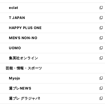
開
ウ
ン
ウ
し
eclat
く
で
ド
ィ
い
新
開
ウ
ン
ウ
し
T JAPAN
く
で
ド
ィ
い
新
開
ウ
ン
ウ
し
HAPPY PLUS ONE
く
で
ド
ィ
い
新
開
ウ
ン
ウ
し
MEN'S NON-NO
く
で
ド
ィ
い
新
開
ウ
ン
ウ
し
UOMO
く
で
ド
ィ
い
新
開
ウ
ン
ウ
し
集英社オンライン
く
で
ド
ィ
い
新
開
ウ
ン
ウ
し
芸能・情報・スポーツ
く
で
ド
ィ
い
開
ウ
ン
ウ
Myojo
く
で
ド
ィ
新
開
ウ
ン
し
週プレNEWS
く
で
ド
い
新
開
ウ
ウ
し
週プレ グラジャパ!
く
で
ィ
い
新
開
ン
ウ
し