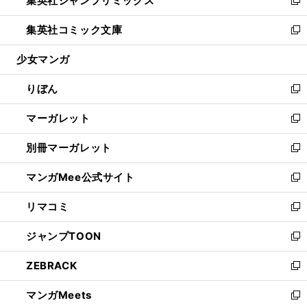
集英社ジャンプリミックス
で
ド
ィ
い
新
開
ウ
ン
ウ
し
集英社コミック文庫
く
で
ド
ィ
い
新
開
ウ
ン
ウ
し
少女マンガ
く
で
ド
ィ
い
開
ウ
ン
ウ
りぼん
く
で
ド
ィ
新
開
ウ
ン
し
マーガレット
く
で
ド
い
新
開
ウ
ウ
し
別冊マーガレット
く
で
ィ
い
新
開
ン
ウ
し
マンガMee公式サイト
く
ド
ィ
い
新
ウ
ン
ウ
し
リマコミ
で
ド
ィ
い
新
開
ウ
ン
ウ
し
ジャンプTOON
く
で
ド
ィ
い
新
開
ウ
ン
ウ
し
ZEBRACK
く
で
ド
ィ
い
新
開
ウ
ン
ウ
し
マンガMeets
く
で
ド
ィ
い
新