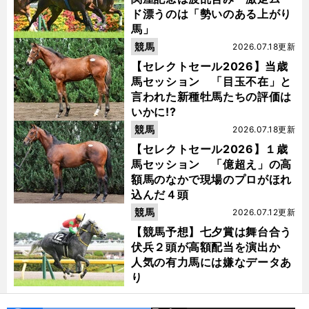
ド漂うのは「勢いのある上がり
馬」
競馬
2026.07.18更新
【セレクトセール2026】当歳
馬セッション 「目玉不在」と
言われた新種牡馬たちの評価は
いかに!?
競馬
2026.07.18更新
【セレクトセール2026】１歳
馬セッション 「億超え」の高
額馬のなかで現場のプロがほれ
込んだ４頭
競馬
2026.07.12更新
【競馬予想】七夕賞は舞台合う
伏兵２頭が高額配当を演出か
人気の有力馬には嫌なデータあ
り