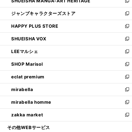
SHUEISHA MANGA-ART HERITAGE
く
で
い
新
開
ウ
し
ジャンプキャラクターズストア
く
ィ
い
新
ン
ウ
し
HAPPY PLUS STORE
ド
ィ
い
新
ウ
ン
ウ
し
SHUEISHA VOX
で
ド
ィ
い
新
開
ウ
ン
ウ
し
LEEマルシェ
く
で
ド
ィ
い
新
開
ウ
ン
ウ
し
SHOP Marisol
く
で
ド
ィ
い
新
開
ウ
ン
ウ
し
eclat premium
く
で
ド
ィ
い
新
開
ウ
ン
ウ
し
mirabella
く
で
ド
ィ
い
新
開
ウ
ン
ウ
し
mirabella homme
く
で
ド
ィ
い
新
開
ウ
ン
ウ
し
zakka market
く
で
ド
ィ
い
新
開
ウ
ン
ウ
し
その他WEBサービス
く
で
ド
ィ
い