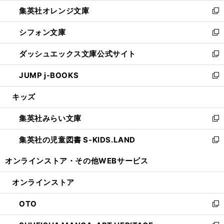
ウ
ン
し
集英社オレンジ文庫
く
で
ド
い
新
開
ウ
ウ
し
シフォン文庫
く
で
ィ
い
新
開
ン
ウ
し
ダッシュエックス文庫公式サイト
く
ド
ィ
い
新
ウ
ン
ウ
し
JUMP j-BOOKS
で
ド
ィ
い
新
開
ウ
ン
ウ
し
キッズ
く
で
ド
ィ
い
開
ウ
ン
ウ
集英社みらい文庫
く
で
ド
ィ
新
開
ウ
ン
し
集英社の児童図書 S-KIDS.LAND
く
で
ド
い
新
開
ウ
ウ
し
オンラインストア・
その他WEBサービス
く
で
ィ
い
開
ン
ウ
オンラインストア
く
ド
ィ
ウ
ン
OTO
で
ド
新
開
ウ
し