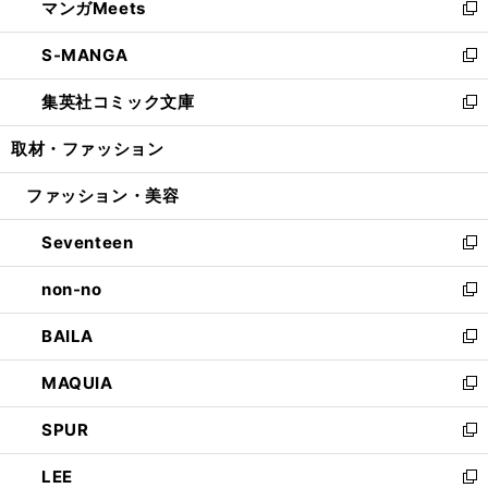
マンガMeets
く
で
ド
ィ
い
新
開
ウ
ン
ウ
し
S-MANGA
く
で
ド
ィ
い
新
開
ウ
ン
ウ
し
集英社コミック文庫
く
で
ド
ィ
い
新
開
ウ
ン
ウ
し
取材・ファッション
く
で
ド
ィ
い
開
ウ
ン
ウ
ファッション・美容
く
で
ド
ィ
開
ウ
ン
Seventeen
く
で
ド
新
開
ウ
し
non-no
く
で
い
新
開
ウ
し
BAILA
く
ィ
い
新
ン
ウ
し
MAQUIA
ド
ィ
い
新
ウ
ン
ウ
し
SPUR
で
ド
ィ
い
新
開
ウ
ン
ウ
し
LEE
く
で
ド
ィ
い
新