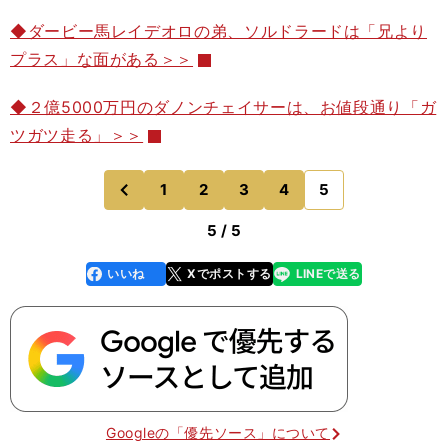
◆ダービー馬レイデオロの弟、ソルドラードは「兄より
プラス」な面がある＞＞
◆２億5000万円のダノンチェイサーは、お値段通り「ガ
ツガツ走る」＞＞
1
2
3
4
5
のページへ
前
5 / 5
いいね
Xでポストする
LINEで送る
line
faceboo
x
k
Googleの「優先ソース」について