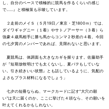
し、自分のペースで積極的に競馬を作るくらいの感じ
で......』と積極策も示唆しています。
２走前のメイＳ（５月19日／東京・芝1800ｍ）では、
ダイワギャグニー（１着）やサトノアーサー（３着）ら
強豪４歳馬相手に勝ち馬からコンマ２秒差の４着。今回
の七夕賞のメンバーであれば、見限れないと思います。
夏競馬は、体調面も大きなカギを握ります。佐藤助手
が『短期放牧明けでも太くないし、夏バテもしていな
い。引き続きいい状態』とも話しているように、気配の
よさもプラス材料になるでしょう」
七夕の短冊ならぬ、マークカードに記す"大穴の願
い"は天に届くのか。ここに挙げた４頭なら、その願いを
叶えてくれるかもしれない。