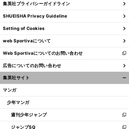
じ
集英社プライバシーガイドライン
い
る
ウ
SHUEISHA Privacy Guideline
ィ
ン
Setting of Cookies
ド
ウ
web Sportivaについて
で
開
Web Sportivaについてのお問い合わせ
く
七
。
織
」
新
夕賞で年に一度の万馬券
今年の「
姫馬
はワンブレスアウェイだ
し
広告についてのお問い合わせ
い
ウ
集英社サイト
ィ
開
ン
く/
マンガ
ド
閉
ウ
じ
少年マンガ
で
る
開
週刊少年ジャンプ
く
新
し
ジャンプSQ
い
新