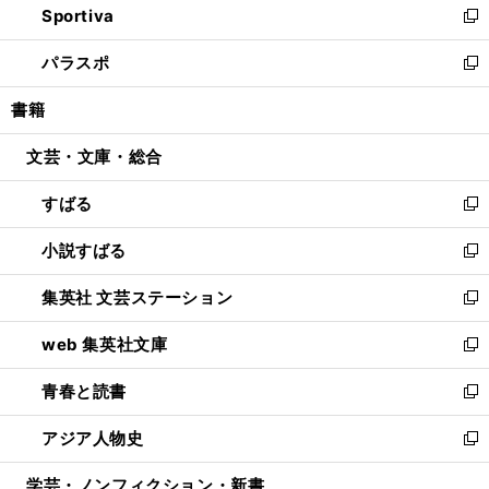
Sportiva
く
ド
ィ
い
新
ウ
ン
ウ
し
パラスポ
で
ド
ィ
い
新
開
ウ
ン
ウ
し
書籍
く
で
ド
ィ
い
開
ウ
ン
ウ
文芸・文庫・総合
く
で
ド
ィ
開
ウ
ン
すばる
く
で
ド
新
開
ウ
し
小説すばる
く
で
い
新
開
ウ
し
集英社 文芸ステーション
く
ィ
い
新
ン
ウ
し
web 集英社文庫
ド
ィ
い
新
ウ
ン
ウ
し
青春と読書
で
ド
ィ
い
新
開
ウ
ン
ウ
し
アジア人物史
く
で
ド
ィ
い
新
開
ウ
ン
ウ
し
学芸・ノンフィクション・新書
く
で
ド
ィ
い