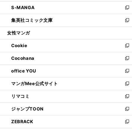
開
ウ
ン
ウ
し
S-MANGA
く
で
ド
ィ
い
新
開
ウ
ン
ウ
し
集英社コミック文庫
く
で
ド
ィ
い
新
開
ウ
ン
ウ
し
女性マンガ
く
で
ド
ィ
い
開
ウ
ン
ウ
Cookie
く
で
ド
ィ
新
開
ウ
ン
し
Cocohana
く
で
ド
い
新
開
ウ
ウ
し
office YOU
く
で
ィ
い
新
開
ン
ウ
し
マンガMee公式サイト
く
ド
ィ
い
新
ウ
ン
ウ
し
リマコミ
で
ド
ィ
い
新
開
ウ
ン
ウ
し
ジャンプTOON
く
で
ド
ィ
い
新
開
ウ
ン
ウ
し
ZEBRACK
く
で
ド
ィ
い
新
開
ウ
ン
ウ
し