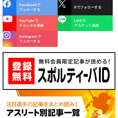
cebo
X
Facebookで
Xでフォローする
ok
フォローする
uTube
LINE
YouTubeで
LINEで
チャンネル登録
アカウント追加
stagra
Instagramで
m
フォローする