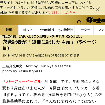
当サイトでは当社の提携先等がお客様のニーズ等について調
査・分析したり、お客様にお勧めの広告を表⽰する⽬的で Co
閉じ
okie を使⽤する場合があります。
詳しくはこちら
る
マイペ
web Sportiva (webスポルティーバ)
検索
メニュ
we
ー
競馬の記事一覧
競馬
七夕賞であなたの願いを叶え
b
ジ
競馬
ゴルフ
その他球技
その他競技
モーター
フォ
ス
七夕賞であなたの願いを叶えるのは、
ポ
穴党記者が「短冊に記した４頭」 (5ページ
ル
目)
テ
ィ
2018年07月06日 07:15 公開
2018年07月06日 07:17 更新
ー
バ
土屋真光●文 text by Tsuchiya Masamitsu
photo by Yasuo Ito/AFLO
「
バーディーイーグル
（牡８歳）です。年齢的に大きな
変わり身はありませんが、今回は初めてブリンカーを着
用するようです。攻め専（※調教を専門に行なう人）の佐
藤勝美助手によれば、『そんなに切れるわけではない