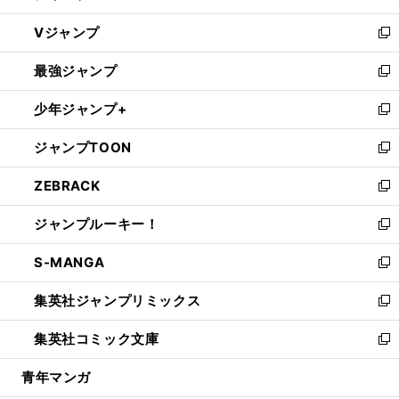
ウ
し
Vジャンプ
ィ
い
新
ン
ウ
し
最強ジャンプ
ド
ィ
い
新
ウ
ン
ウ
し
少年ジャンプ+
で
ド
ィ
い
新
開
ウ
ン
ウ
し
ジャンプTOON
く
で
ド
ィ
い
新
開
ウ
ン
ウ
し
ZEBRACK
く
で
ド
ィ
い
新
開
ウ
ン
ウ
し
ジャンプルーキー！
く
で
ド
ィ
い
新
開
ウ
ン
ウ
し
S-MANGA
く
で
ド
ィ
い
新
開
ウ
ン
ウ
し
集英社ジャンプリミックス
く
で
ド
ィ
い
新
開
ウ
ン
ウ
し
集英社コミック文庫
く
で
ド
ィ
い
新
開
ウ
ン
ウ
し
青年マンガ
く
で
ド
ィ
い
開
ウ
ン
ウ