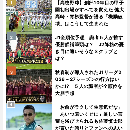
【高校野球】創部10年目の甲子
1
園初出場がすべてを変えた 健大
高崎・青栁監督が語る「機動破
壊」はこうして生まれた
J1全順位予想 識者５人が推す
2
優勝候補筆頭は？ J2降格の憂
き目に遭いそうな３クラブと
は？
秋春制が導入されたJ1リーグ2
3
026－27シーズンの行方はい
かに!? ５人の識者が全順位を
大胆予想
4
「お前がラクして生意気だな」
「あいつ若いくせに」厳しい言
葉を浴びせられるも佐藤慎太郎
が貫いた誇りとファンへの思い