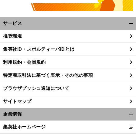
サービス
開
く/
推奨環境
閉
じ
集英社ID・スポルティーバIDとは
る
利用規約・会員規約
特定商取引法に基づく表示・その他の事項
ブラウザプッシュ通知について
サイトマップ
企業情報
開
く/
集英社ホームページ
新
閉
し