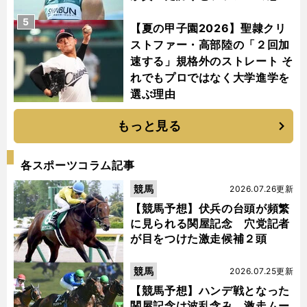
5
【夏の甲子園2026】聖隷クリ
ストファー・高部陸の「２回加
速する」規格外のストレート そ
れでもプロではなく大学進学を
選ぶ理由
もっと見る
各スポーツコラム記事
競馬
2026.07.26更新
【競馬予想】伏兵の台頭が頻繁
に見られる関屋記念 穴党記者
が目をつけた激走候補２頭
競馬
2026.07.25更新
【競馬予想】ハンデ戦となった
関屋記念は波乱含み 激走ムー