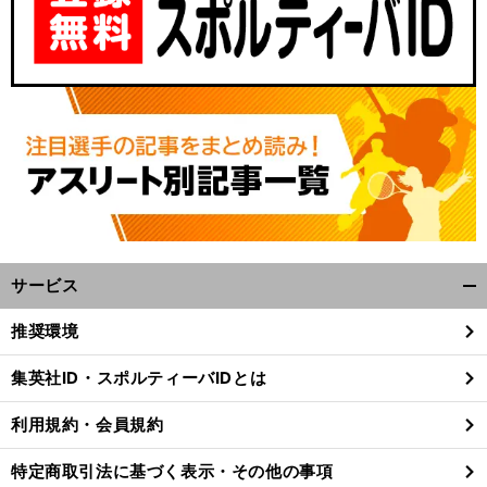
サービス
開
く/
推奨環境
閉
じ
集英社ID・スポルティーバIDとは
る
利用規約・会員規約
特定商取引法に基づく表示・その他の事項