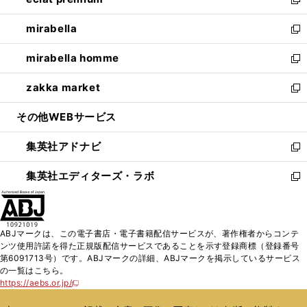
ド
ィ
い
新
開
ウ
ン
ウ
し
mirabella
く
で
ド
ィ
い
新
開
ウ
ン
ウ
し
mirabella homme
く
で
ド
ィ
い
新
開
ウ
ン
ウ
し
zakka market
く
で
ド
ィ
い
新
開
ウ
ン
ウ
し
その他WEBサービス
く
で
ド
ィ
い
開
ウ
ン
ウ
集英社アドナビ
く
で
ド
ィ
新
開
ウ
ン
し
集英社エディターズ・ラボ
く
で
ド
い
新
開
ウ
ウ
し
く
で
ィ
い
開
ン
ウ
ABJマークは、この電子書店・電子書籍配信サービスが、著作権者からコンテ
く
ド
ィ
ンツ使用許諾を得た正規版配信サービスであることを示す登録商標（登録番号
ウ
ン
第6091713号）です。ABJマークの詳細、ABJマークを掲示しているサービス
で
ド
の一覧はこちら。
開
ウ
https://aebs.or.jp/
新
く
で
し
い