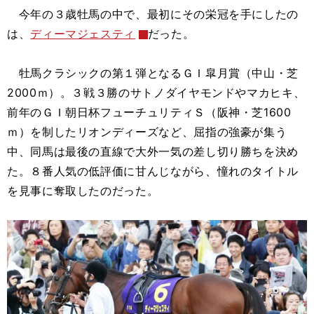
今年の３歳牡馬の中で、最初にその栄冠を手にしたの
は、
ディーマジェスティ
だった。
牡馬クラシックの第１弾となるＧＩ皐月賞（中山・芝
2000ｍ）。３戦３勝のサトノダイヤモンドやマカヒキ、
前年のＧＩ朝日杯フューチュリティＳ（阪神・芝1600
ｍ）を制したリオンディーズなど、屈指の強豪が集う
中、同馬は最後の直線で大外一気の差し切り勝ちを決め
た。８番人気の低評価に甘んじながら、憧れのタイトル
を見事に奪取したのだった。