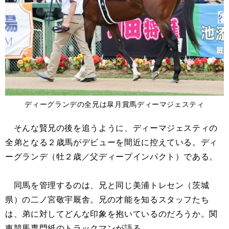
ディーグランデの全兄は皐月賞馬ディーマジェスティ
そんな賢兄の後を追うように、ディーマジェスティの
全弟となる２歳馬がデビューを間近に控えている。ディ
ーグランデ（牡２歳／父ディープインパクト）である。
同馬を管理するのは、兄と同じ美浦トレセン（茨城
県）の二ノ宮敬宇厩舎。兄の才能を知るスタッフたち
は、弟に対してどんな印象を抱いているのだろうか。関
東競馬専門紙のトラックマンが語る。