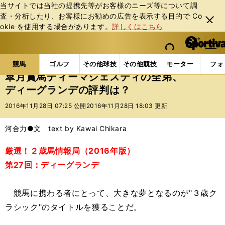
当サイトでは当社の提携先等がお客様のニーズ等について調
査・分析したり、お客様にお勧めの広告を表⽰する⽬的で Co
閉じ
okie を使⽤する場合があります。
詳しくはこちら
る
マイペ
web Sportiva (webスポルティーバ)
検索
メニュ
we
ー
競馬の記事一覧
競馬
皐月賞馬ディーマジェスティ
b
ジ
競馬
ゴルフ
その他球技
その他競技
モーター
フォ
ス
皐月賞馬ディーマジェスティの全弟、
ポ
ディーグランデの評判は？
ル
テ
2016年11月28日 07:25 公開
2016年11月28日 18:03 更新
ィ
ー
河合力●文 text by Kawai Chikara
バ
厳選！２歳馬情報局（2016年版）
第27回：ディーグランデ
競馬に携わる者にとって、大きな夢となるのが"３歳ク
ラシック"のタイトルを獲ることだ。