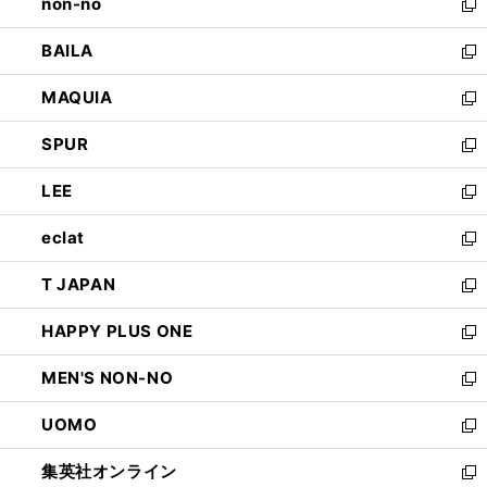
non-no
く
で
い
新
開
ウ
し
BAILA
く
ィ
い
新
ン
ウ
し
MAQUIA
ド
ィ
い
新
ウ
ン
ウ
し
SPUR
で
ド
ィ
い
新
開
ウ
ン
ウ
し
LEE
く
で
ド
ィ
い
新
開
ウ
ン
ウ
し
eclat
く
で
ド
ィ
い
新
開
ウ
ン
ウ
し
T JAPAN
く
で
ド
ィ
い
新
開
ウ
ン
ウ
し
HAPPY PLUS ONE
く
で
ド
ィ
い
新
開
ウ
ン
ウ
し
MEN'S NON-NO
く
で
ド
ィ
い
新
開
ウ
ン
ウ
し
UOMO
く
で
ド
ィ
い
新
開
ウ
ン
ウ
し
集英社オンライン
く
で
ド
ィ
い
新