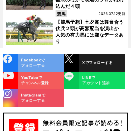
込んだ４頭
競馬
2026.07.12更新
【競馬予想】七夕賞は舞台合う
伏兵２頭が高額配当を演出か
人気の有力馬には嫌なデータあ
り
cebo
X
Facebookで
Xでフォローする
ok
フォローする
uTube
LINE
YouTubeで
LINEで
チャンネル登録
アカウント追加
stagra
Instagramで
m
フォローする