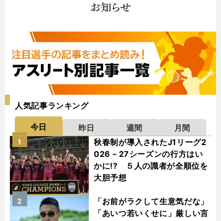
人気記事ランキング
今日
昨日
週間
月間
秋春制が導入されたJ1リーグ2
1
026－27シーズンの行方はい
かに!? ５人の識者が全順位を
大胆予想
「お前がラクして生意気だな」
2
「あいつ若いくせに」厳しい言