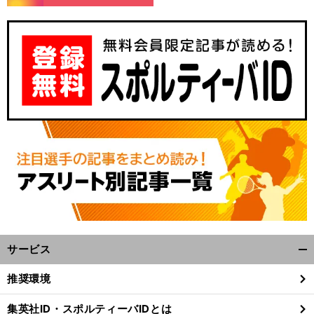
サービス
開
く/
推奨環境
閉
じ
集英社ID・スポルティーバIDとは