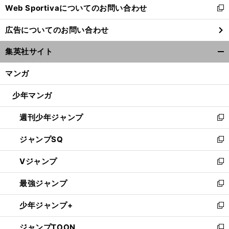
Web Sportivaについてのお問い合わせ
く
新
し
広告についてのお問い合わせ
い
ウ
集英社サイト
ィ
開
ン
く/
マンガ
ド
閉
ウ
じ
少年マンガ
で
る
開
週刊少年ジャンプ
く
新
し
ジャンプSQ
い
新
ウ
し
Vジャンプ
ィ
い
新
ン
ウ
し
最強ジャンプ
ド
ィ
い
新
ウ
ン
ウ
し
少年ジャンプ+
で
ド
ィ
い
新
開
ウ
ン
ウ
し
ジャンプTOON
く
で
ド
ィ
い