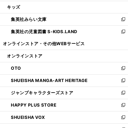
開
ウ
ン
ウ
し
キッズ
く
で
ド
ィ
い
開
ウ
ン
ウ
集英社みらい文庫
く
で
ド
ィ
新
開
ウ
ン
し
集英社の児童図書 S-KIDS.LAND
く
で
ド
い
新
開
ウ
ウ
し
オンラインストア・
その他WEBサービス
く
で
ィ
い
開
ン
ウ
オンラインストア
く
ド
ィ
ウ
ン
OTO
で
ド
新
開
ウ
し
SHUEISHA MANGA-ART HERITAGE
く
で
い
新
開
ウ
し
ジャンプキャラクターズストア
く
ィ
い
新
ン
ウ
し
HAPPY PLUS STORE
ド
ィ
い
新
ウ
ン
ウ
し
SHUEISHA VOX
で
ド
ィ
い
新
開
ウ
ン
ウ
し