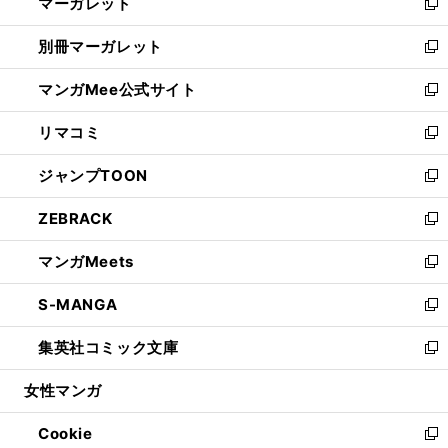
マーガレット
く
で
ド
い
新
開
ウ
ウ
し
別冊マーガレット
く
で
ィ
い
新
開
ン
ウ
し
マンガMee公式サイト
く
ド
ィ
い
新
ウ
ン
ウ
し
リマコミ
で
ド
ィ
い
新
開
ウ
ン
ウ
し
ジャンプTOON
く
で
ド
ィ
い
新
開
ウ
ン
ウ
し
ZEBRACK
く
で
ド
ィ
い
新
開
ウ
ン
ウ
し
マンガMeets
く
で
ド
ィ
い
新
開
ウ
ン
ウ
し
S-MANGA
く
で
ド
ィ
い
新
開
ウ
ン
ウ
し
集英社コミック文庫
く
で
ド
ィ
い
新
開
ウ
ン
ウ
し
女性マンガ
く
で
ド
ィ
い
開
ウ
ン
ウ
Cookie
く
で
ド
ィ
新