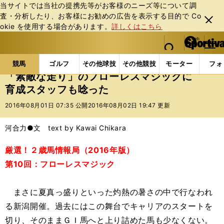
当サイトでは当社の提携先等がお客様のニーズ等について調
査・分析したり、お客様にお勧めの広告を表⽰する⽬的で Co
閉じ
okie を使⽤する場合があります。
詳しくはこちら
る
マイペ
web Sportiva (webスポルティーバ)
検索
メニュ
we
ー
競馬の記事一覧
競馬
「素敵な走り」のフローレス
b
ジ
競馬
ゴルフ
その他球技
その他競技
モーター
フォ
ス
「素敵な走り」のフローレスマジックに
ポ
育成スタッフも唸った
ル
テ
2016年08月01日 07:35 公開
2016年08月02日 19:47 更新
ィ
ー
河合力●文 text by Kawai Chikara
バ
厳選！２歳馬情報局（2016年版）
第10回：フローレスマジック
まさに夏真っ盛りといった灼熱の暑さの中で行なわれ
る新潟開催。過去にはこの舞台でキャリアのスタートを
切り、そのままＧＩ馬へと上り詰めた馬も少なくない。