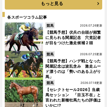
もっと見る
各スポーツコラム記事
競馬
2026.07.26更新
【競馬予想】伏兵の台頭が頻繁
に見られる関屋記念 穴党記者
が目をつけた激走候補２頭
競馬
2026.07.25更新
【競馬予想】ハンデ戦となった
関屋記念は波乱含み 激走ムー
ド漂うのは「勢いのある上がり
馬」
競馬
2026.07.18更新
【セレクトセール2026】当歳
馬セッション 「目玉不在」と
言われた新種牡馬たちの評価は
いかに!?