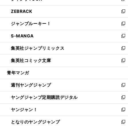
新
開
ウ
ン
ウ
し
ZEBRACK
く
で
ド
ィ
い
新
開
ウ
ン
ウ
し
ジャンプルーキー！
く
で
ド
ィ
い
新
開
ウ
ン
ウ
し
S-MANGA
く
で
ド
ィ
い
新
開
ウ
ン
ウ
し
集英社ジャンプリミックス
く
で
ド
ィ
い
新
開
ウ
ン
ウ
し
集英社コミック文庫
く
で
ド
ィ
い
新
開
ウ
ン
ウ
し
青年マンガ
く
で
ド
ィ
い
開
ウ
ン
ウ
週刊ヤングジャンプ
く
で
ド
ィ
新
開
ウ
ン
し
ヤングジャンプ定期購読デジタル
く
で
ド
い
新
開
ウ
ウ
し
ヤンジャン！
く
で
ィ
い
新
開
ン
ウ
し
となりのヤングジャンプ
く
ド
ィ
い
新