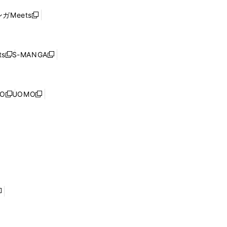
ド
ウ
い
ウ
ガMeets
新
ィ
ウ
で
し
ン
ィ
開
い
ド
ン
く
ウ
ウ
ド
s
S-MANGA
新
新
ィ
で
ウ
し
し
ン
開
で
い
い
ド
く
開
ウ
ウ
ウ
NO
UOMO
く
新
新
ィ
ィ
で
し
し
ン
ン
開
い
い
ド
ド
く
ウ
ウ
ウ
ウ
ィ
ィ
で
で
ン
ン
開
開
ド
ド
く
く
ウ
ウ
で
で
開
開
く
く
し
い
ウ