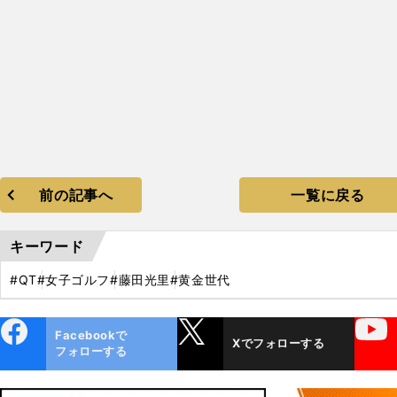
前の記事へ
一覧に戻る
キーワード
#QT
#女子ゴルフ
#藤田光里
#黄金世代
ebo
X
YouTube
Facebookで
Xでフォローする
ok
フォローする