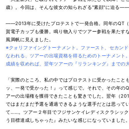
歳）。今回は、そんな彼女の知られざる"素顔"に迫る―
――2013年に受けたプロテストで一発合格。同年のQT
賀電子カップも優勝。鳴り物入りでツアー参戦を果たす
風満帆に見えました。
※クォリファイングトーナメント。ファースト、セカン
なわれる、ツアーの出場資格を得るためのトーナメント。
成績を収めれば、翌年ツアーの『リランキング』までの
「実際のところ、私の中ではプロテストに受かったこと
ッ、一発で受かった！』って感じで。それで、その年のQ
アーの出場権を獲得できたことも驚きでした。翌年（20
ではまだまだ予選を通過できるような選手だとは思って
て......。ツアー２年目でフジサンケイレディスクラシ
う目標達成しちゃった』みたいな感じになっていました