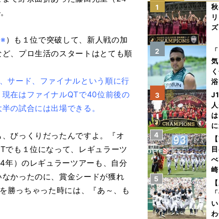
秋
1
―。
リ
ズ
（
※
）も１位で突破して、新人戦の加
を
「
2
など、プロ生活のスタートはとても順
気
く
ド、サード、ファイナルという順に行
浴
太
現在はファイナルQTで40位前後の
J
3
ァ
人
大半の試合には出場できる。
は
に
も、びっくりだったんですよ。『オ
4
と
【
Tでも１位になって、レギュラーツ
目
べ
14年）のレギュラーツアーも、自分
崎
いなかったのに、賞金シードが獲れ
5
「
【
ックを勝っちゃった時には、『あ～、も
て
「
。
い
わ