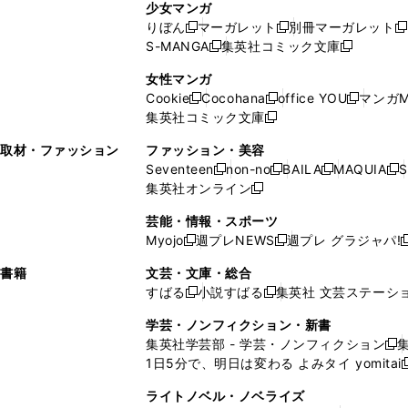
ン
ド
ド
ン
少女マンガ
い
ウ
い
ド
ウ
ウ
ド
りぼん
マーガレット
別冊マーガレット
新
新
新
ウ
ィ
ウ
ウ
で
で
ウ
S-MANGA
集英社コミック文庫
し
新
し
新
ィ
ン
ィ
で
開
開
で
い
し
い
し
ン
ド
ン
女性マンガ
開
く
く
開
ウ
い
ウ
い
ド
ウ
ド
Cookie
Cocohana
office YOU
マンガM
く
く
新
新
新
ィ
ウ
ィ
ウ
ウ
で
ウ
集英社コミック文庫
し
新
し
し
ン
ィ
ン
ィ
で
開
で
い
し
い
い
ド
ン
ド
ン
取材・ファッション
ファッション・美容
開
く
開
ウ
い
ウ
ウ
ウ
ド
ウ
ド
Seventeen
non-no
BAILA
MAQUIA
S
く
く
新
新
新
新
ィ
ウ
ィ
ィ
で
ウ
で
ウ
集英社オンライン
し
新
し
し
し
ン
ィ
ン
ン
開
で
開
で
い
し
い
い
い
ド
ン
ド
ド
芸能・情報・スポーツ
く
開
く
開
ウ
い
ウ
ウ
ウ
ウ
ド
ウ
ウ
Myojo
週プレNEWS
週プレ グラジャパ!
く
く
新
新
新
ィ
ウ
ィ
ィ
ィ
で
ウ
で
で
し
し
ン
ィ
ン
ン
ン
書籍
文芸・文庫・総合
開
で
開
開
い
い
ド
ン
ド
ド
ド
すばる
小説すばる
集英社 文芸ステーシ
く
開
く
く
新
新
ウ
ウ
ウ
ド
ウ
ウ
ウ
く
し
し
ィ
ィ
学芸・ノンフィクション・新書
で
ウ
で
で
で
い
い
ン
ン
集英社学芸部 - 学芸・ノンフィクション
開
で
開
開
開
新
ウ
ウ
ド
ド
1日5分で、明日は変わる よみタイ yomitai
く
開
く
く
く
し
新
ィ
ィ
ウ
ウ
く
い
ン
ン
ライトノベル・ノベライズ
で
で
ウ