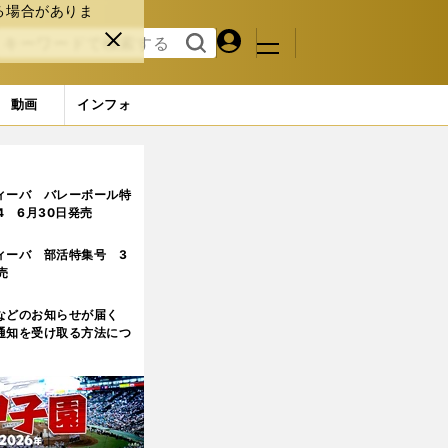
る場合がありま
マイペ
閉じ
検索
メニュ
ー
る
す
ジ
る
動画
インフォ
ィーバ バレーボール特
.4 6月30日発売
ィーバ 部活特集号 3
売
などのお知らせが届く
通知を受け取る方法につ