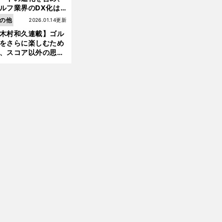
ルフ業界のDX化は
う展開されていくの
の他
2026.01.14更新
木村和久連載】ゴル
をさらに楽しむため
、スコア以外の思い
作りにも励んでみて
？
前
へ