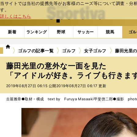
当サイトでは当社の提携先等がお客様のニーズ等について調査・分析し
web Sportiva (webスポルティーバ)
す。
詳しくはこちら
新着
ランキング
野球
サッカー
競馬
ゴル
we
ゴルフの記事一覧
ゴルフ
女子ゴルフ
藤田光里
b
ス
藤田光里の意外な一面を見た
ポ
ル
「アイドルが好き。ライブも行きま
テ
2019年08月27日 06:15 公開
2019年08月27日 06:17 更新
ィ
ー
バ
古屋雅章●取材・構成 text by Furuya Masaaki
甲斐啓二郎●撮影 photo by