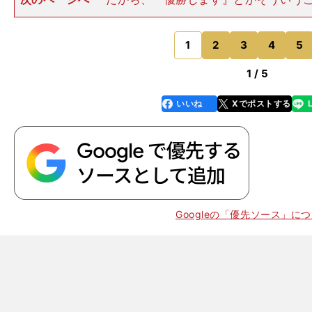
なくて、今でもそういうことはあまり言わないですけど
謙虚というか、どんどん控え目な発言をするようになっ
自分のことを『あまり取り
1
2
3
4
5
のページへ
1 / 5
いいね
Xでポストする
line
faceboo
x
k
ゴ
SNS
Googleの「優先ソース」に