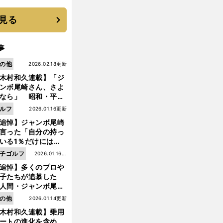
優勝校はここだ！
見る
事
の他
2026.02.18更新
木村和久連載】「ジ
ンボ尾崎さん、さよ
なら」 昭和・平成
ルフの終焉――ゴル
ルフ
2026.01.16更新
は新たな時代へ
追悼】ジャンボ尾崎
言った「自分の持っ
いる1％だけにはプ
イドと信念をもって
子ゴルフ
2026.01.16更
んでいくことが大事
追悼】多くのプロや
新
んだよ」
子たちが追慕した
人間・ジャンボ尾
」の優しい視線 ま
の他
2026.01.14更新
は普通の人々の側に
木村和久連載】乗用
つ
ートの進化を含め、