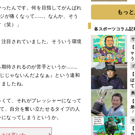
だ
ったんです。何を目指してがんばれ
もっと
が痛くなって......。なんか、そう
す（笑）」
各スポーツコラム記
そ
、注目されていました。そういう環境
【
ャ
う
ゴ
されるのが苦手というか......。
ゴ
フ
【
）感じじゃないんだよなぁ』という違和
は
りましたね。
て
ラ
男
歩
くて、それがプレッシャーになって
【
な
弟
言って、自分を奮い立たせるタイプの人
「
ーになってしまうというか。
崎
そ
ず
【
立
カ
ことは言いたく