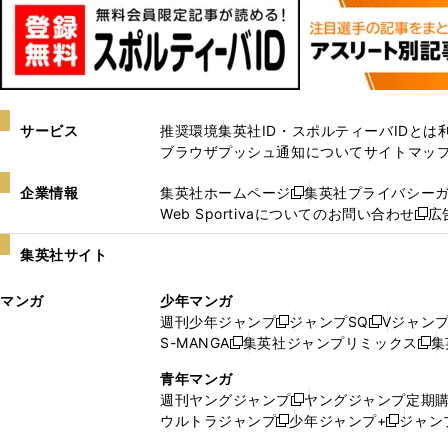
サービス
推奨環境
集英社ID・スポルティーバIDとは
ブラウザプッシュ通知について
サイトマッ
企業情報
集英社ホームページ
集英社プライバシー
新
Web Sportivaについてのお問い合わせ
広
し
新
い
し
集英社サイト
ウ
い
ィ
ウ
マンガ
少年マンガ
ン
ィ
週刊少年ジャンプ
ジャンプSQ
Vジャン
ド
ン
新
新
S-MANGA
集英社ジャンプリミックス
集
ウ
ド
新
し
し
新
で
ウ
し
い
い
し
青年マンガ
開
で
い
ウ
ウ
い
週刊ヤングジャンプ
ヤングジャンプ定期
新
く
開
ウ
ィ
ィ
ウ
ウルトラジャンプ
少年ジャンプ+
ジャン
新
し
新
く
ィ
ン
ン
ィ
し
い
し