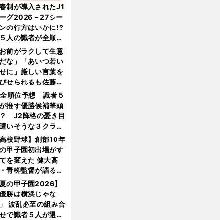
春制が導入されたJ1
ーグ2026－27シー
ンの行方はいかに!?
５人の識者が全順位
大胆予想
お前がラクして生意
だな」「あいつ若い
せに」厳しい言葉を
びせられるも佐藤慎
郎が貫いた誇りとフ
1全順位予想 識者５
ンへの思い
が推す優勝候補筆頭
？ J2降格の憂き目
遭いそうな３クラブ
は？
高校野球】創部10年
の甲子園初出場がす
てを変えた 健大高
・青栁監督が語る
機動破壊」はこうし
夏の甲子園2026】
生まれた
優勝は横浜じゃな
」 波乱必至の組み合
せで識者５人が選ん