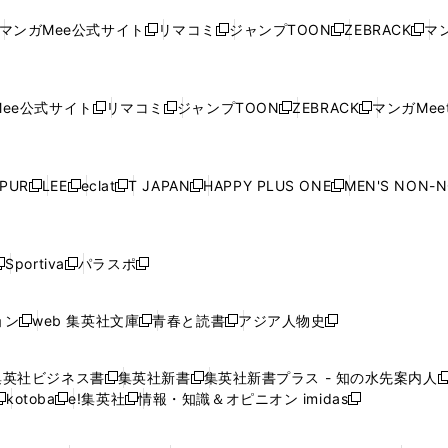
ド
ド
ン
ド
ド
ド
い
ウ
い
ウ
い
ウ
い
ウ
ウ
ド
ウ
ウ
ウ
マンガMee公式サイト
リマコミ
ジャンプTOON
ZEBRACK
マン
新
新
新
新
ウ
ィ
ウ
ィ
ウ
ィ
ウ
で
で
ウ
で
で
で
し
し
し
し
し
ィ
ン
ィ
ン
ィ
ン
ィ
開
開
で
開
開
開
い
い
い
い
い
ン
ド
ン
ド
ン
ド
ン
く
く
開
く
く
く
ウ
ウ
ウ
ウ
ウ
ド
ウ
ド
ウ
ド
ウ
ド
ee公式サイト
リマコミ
ジャンプTOON
ZEBRACK
マンガMeet
く
新
新
新
新
ィ
ィ
ィ
ィ
ィ
ウ
で
ウ
で
ウ
で
ウ
し
し
し
し
ン
ン
ン
ン
ン
で
開
で
開
で
開
で
い
い
い
い
ド
ド
ド
ド
ド
開
く
開
く
開
く
開
ウ
ウ
ウ
ウ
ウ
ウ
ウ
ウ
ウ
PUR
LEE
eclat
T JAPAN
HAPPY PLUS ONE
MEN'S NON-
く
く
く
く
新
新
新
新
新
ィ
ィ
ィ
ィ
で
で
で
で
で
し
し
し
し
し
ン
ン
ン
ン
開
開
開
開
開
い
い
い
い
い
ド
ド
ド
ド
く
く
く
く
く
ウ
ウ
ウ
ウ
ウ
ウ
ウ
ウ
ウ
Sportiva
パラスポ
新
新
ィ
ィ
ィ
ィ
ィ
で
で
で
で
し
し
し
ン
ン
ン
ン
ン
開
開
開
開
い
い
い
ド
ド
ド
ド
ド
ョン
web 集英社文庫
青春と読書
アジア人物史
く
く
く
く
新
新
新
新
ウ
ウ
ウ
ウ
ウ
ウ
ウ
ウ
し
し
し
し
ィ
ィ
ィ
で
で
で
で
で
い
い
い
い
ン
ン
ン
集英社ビジネス書
集英社新書
集英社新書プラス - 知の水先案内人
開
開
開
開
開
新
新
新
ウ
ウ
ウ
ウ
ド
ド
ド
kotoba
e!集英社
情報・知識＆オピニオン imidas
く
く
く
く
く
新
し
新
し
新
ィ
ィ
ィ
ィ
ウ
ウ
ウ
し
し
い
し
い
し
ン
ン
ン
ン
で
で
で
い
い
ウ
い
ウ
い