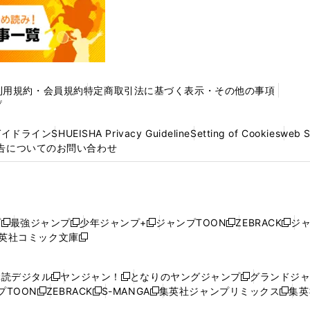
利用規約・会員規約
特定商取引法に基づく表示・その他の事項
プ
ガイドライン
SHUEISHA Privacy Guideline
Setting of Cookies
web 
告についてのお問い合わせ
プ
最強ジャンプ
少年ジャンプ+
ジャンプTOON
ZEBRACK
ジ
新
新
新
新
新
英社コミック文庫
し
新
し
し
し
し
い
い
し
い
い
い
ウ
ウ
い
ウ
ウ
ウ
購読デジタル
ヤンジャン！
となりのヤングジャンプ
グランドジ
新
新
新
ィ
ィ
ウ
ィ
ィ
ィ
プTOON
ZEBRACK
S-MANGA
集英社ジャンプリミックス
集英
新
し
新
し
新
し
新
ン
ン
ィ
ン
ン
ン
し
い
し
い
し
い
し