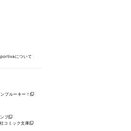
Sportivaについて
ャンプルーキー！
新
し
い
ウ
ャンプ
新
ィ
社コミック文庫
し
新
ン
い
し