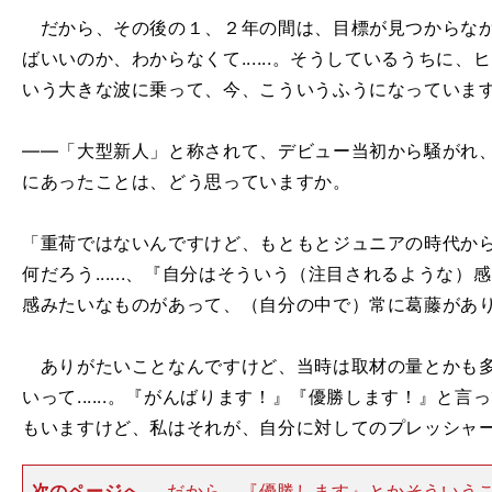
だから、その後の１、２年の間は、目標が見つからなか
ばいいのか、わからなくて......。そうしているうちに、ヒジ
いう大きな波に乗って、今、こういうふうになっていま
――「大型新人」と称されて、デビュー当初から騒がれ
にあったことは、どう思っていますか。
「重荷ではないんですけど、もともとジュニアの時代から期待
何だろう......、『自分はそういう（注目されるような
感みたいなものがあって、（自分の中で）常に葛藤があ
ありがたいことなんですけど、当時は取材の量とかも多
いって......。『がんばります！』『優勝します！』と
もいますけど、私はそれが、自分に対してのプレッシャ
次のページへ
だから、『優勝します』とかそういう