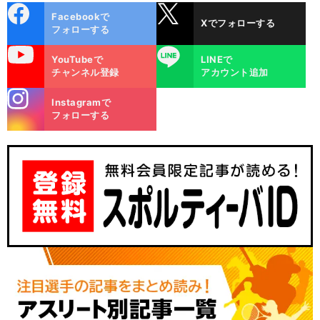
cebo
X
Facebookで
Xでフォローする
ok
フォローする
uTube
LINE
YouTubeで
LINEで
チャンネル登録
アカウント追加
stagra
Instagramで
m
フォローする