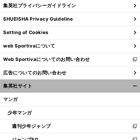
じ
集英社プライバシーガイドライン
い
る
ウ
SHUEISHA Privacy Guideline
ィ
ン
Setting of Cookies
ド
ウ
web Sportivaについて
で
開
Web Sportivaについてのお問い合わせ
く
新
し
広告についてのお問い合わせ
い
ウ
集英社サイト
ィ
開
ン
く/
マンガ
ド
閉
ウ
じ
少年マンガ
で
る
開
週刊少年ジャンプ
く
新
し
ジャンプSQ