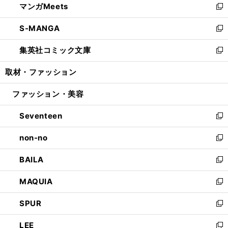
マンガMeets
く
で
ド
ィ
い
新
開
ウ
ン
ウ
し
S-MANGA
く
で
ド
ィ
い
新
開
ウ
ン
ウ
し
集英社コミック文庫
く
で
ド
ィ
い
新
開
ウ
ン
ウ
し
取材・ファッション
く
で
ド
ィ
い
開
ウ
ン
ウ
ファッション・美容
く
で
ド
ィ
開
ウ
ン
Seventeen
く
で
ド
新
開
ウ
し
non-no
く
で
い
新
開
ウ
し
BAILA
く
ィ
い
新
ン
ウ
し
MAQUIA
ド
ィ
い
新
ウ
ン
ウ
し
SPUR
で
ド
ィ
い
新
開
ウ
ン
ウ
し
LEE
く
で
ド
ィ
い
新