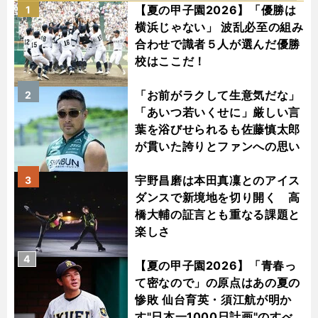
【夏の甲子園2026】「優勝は
1
横浜じゃない」 波乱必至の組み
合わせで識者５人が選んだ優勝
校はここだ！
「お前がラクして生意気だな」
2
「あいつ若いくせに」厳しい言
葉を浴びせられるも佐藤慎太郎
が貫いた誇りとファンへの思い
宇野昌磨は本田真凜とのアイス
3
ダンスで新境地を切り開く 高
橋大輔の証言とも重なる課題と
楽しさ
4
【夏の甲子園2026】「青春っ
て密なので」の原点はあの夏の
惨敗 仙台育英・須江航が明か
す"日本一1000日計画"のすべ