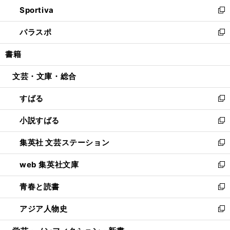
ウ
し
Sportiva
く
ド
ィ
い
新
ウ
ン
ウ
し
パラスポ
で
ド
ィ
い
新
開
ウ
ン
ウ
し
書籍
く
で
ド
ィ
い
開
ウ
ン
ウ
文芸・文庫・総合
く
で
ド
ィ
開
ウ
ン
すばる
く
で
ド
新
開
ウ
し
小説すばる
く
で
い
新
開
ウ
し
集英社 文芸ステーション
く
ィ
い
新
ン
ウ
し
web 集英社文庫
ド
ィ
い
新
ウ
ン
ウ
し
青春と読書
で
ド
ィ
い
新
開
ウ
ン
ウ
し
アジア人物史
く
で
ド
ィ
い
新
開
ウ
ン
ウ
し