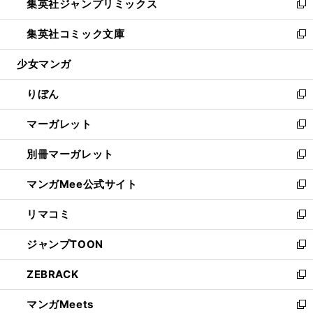
集英社ジャンプリミックス
く
で
ド
ィ
い
新
開
ウ
ン
ウ
し
集英社コミック文庫
く
で
ド
ィ
い
新
開
ウ
ン
ウ
し
少女マンガ
く
で
ド
ィ
い
開
ウ
ン
ウ
りぼん
く
で
ド
ィ
新
開
ウ
ン
し
マーガレット
く
で
ド
い
新
開
ウ
ウ
し
別冊マーガレット
く
で
ィ
い
新
開
ン
ウ
し
マンガMee公式サイト
く
ド
ィ
い
新
ウ
ン
ウ
し
リマコミ
で
ド
ィ
い
新
開
ウ
ン
ウ
し
ジャンプTOON
く
で
ド
ィ
い
新
開
ウ
ン
ウ
し
ZEBRACK
く
で
ド
ィ
い
新
開
ウ
ン
ウ
し
マンガMeets
く
で
ド
ィ
い
新