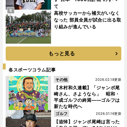
て
5
高校サッカーから補欠がいなく
なった 部員全員が試合に出る取
り組みが進んでいる
もっと見る
各スポーツコラム記事
その他
2026.02.18更新
【木村和久連載】「ジャンボ尾
崎さん、さようなら」 昭和・
平成ゴルフの終焉――ゴルフは
新たな時代へ
ゴルフ
2026.01.16更新
【追悼】ジャンボ尾崎は言った