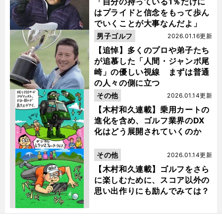
「自分の持っている1％だけに
はプライドと信念をもって歩ん
でいくことが大事なんだよ」
男子ゴルフ
2026.01.16更新
【追悼】多くのプロや弟子たち
が追慕した「人間・ジャンボ尾
崎」の優しい視線 まずは普通
の人々の側に立つ
その他
2026.01.14更新
【木村和久連載】乗用カートの
進化を含め、ゴルフ業界のDX
化はどう展開されていくのか
その他
2026.01.14更新
【木村和久連載】ゴルフをさら
に楽しむために、スコア以外の
思い出作りにも励んでみては？