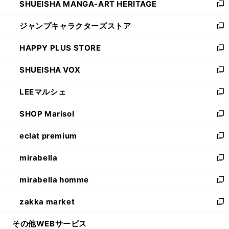
SHUEISHA MANGA-ART HERITAGE
く
で
い
新
開
ウ
し
ジャンプキャラクターズストア
く
ィ
い
新
ン
ウ
し
HAPPY PLUS STORE
ド
ィ
い
新
ウ
ン
ウ
し
SHUEISHA VOX
で
ド
ィ
い
新
開
ウ
ン
ウ
し
LEEマルシェ
く
で
ド
ィ
い
新
開
ウ
ン
ウ
し
SHOP Marisol
く
で
ド
ィ
い
新
開
ウ
ン
ウ
し
eclat premium
く
で
ド
ィ
い
新
開
ウ
ン
ウ
し
mirabella
く
で
ド
ィ
い
新
開
ウ
ン
ウ
し
mirabella homme
く
で
ド
ィ
い
新
開
ウ
ン
ウ
し
zakka market
く
で
ド
ィ
い
新
開
ウ
ン
ウ
し
その他WEBサービス
く
で
ド
ィ
い