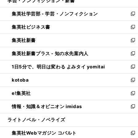
学芸・ノンフィクション・新書
く
で
ド
ィ
い
開
ウ
ン
ウ
集英社学芸部 - 学芸・ノンフィクション
く
で
ド
ィ
新
開
ウ
ン
し
集英社ビジネス書
く
で
ド
い
新
開
ウ
ウ
し
集英社新書
く
で
ィ
い
新
開
ン
ウ
し
集英社新書プラス - 知の水先案内人
く
ド
ィ
い
新
ウ
ン
ウ
し
1日5分で、明日は変わる よみタイ yomitai
で
ド
ィ
い
新
開
ウ
ン
ウ
し
kotoba
く
で
ド
ィ
い
新
開
ウ
ン
ウ
し
e!集英社
く
で
ド
ィ
い
新
開
ウ
ン
ウ
し
情報・知識＆オピニオン imidas
く
で
ド
ィ
い
新
開
ウ
ン
ウ
し
ライトノベル・ノベライズ
く
で
ド
ィ
い
開
ウ
ン
ウ
集英社Webマガジン コバルト
く
で
ド
ィ
新