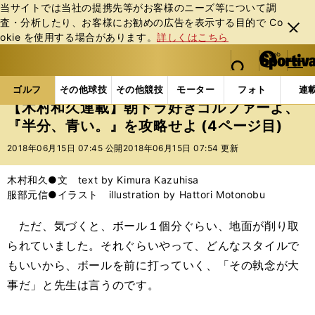
当サイトでは当社の提携先等がお客様のニーズ等について調
査・分析したり、お客様にお勧めの広告を表⽰する⽬的で Co
閉じ
okie を使⽤する場合があります。
詳しくはこちら
る
マイペ
web Sportiva (webスポルティーバ)
検索
メニュ
we
ー
ゴルフの記事一覧
ゴルフ
その他
【木村和久連
b
ジ
ゴルフ
その他球技
その他競技
モーター
フォト
連
ス
【木村和久連載】朝ドラ好きゴルファーよ、
ポ
『半分、青い。』を攻略せよ (4ページ目)
ル
テ
2018年06月15日 07:45 公開
2018年06月15日 07:54 更新
ィ
ー
木村和久●文 text by Kimura Kazuhisa
バ
服部元信●イラスト illustration by Hattori Motonobu
ただ、気づくと、ボール１個分ぐらい、地面が削り取
られていました。それぐらいやって、どんなスタイルで
もいいから、ボールを前に打っていく、「その執念が大
事だ」と先生は言うのです。