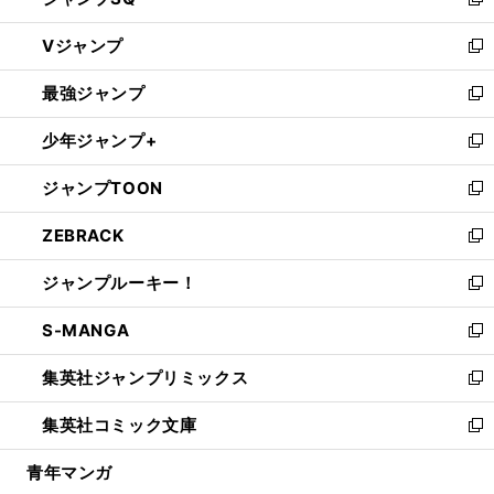
い
新
ウ
し
Vジャンプ
ィ
い
新
ン
ウ
し
最強ジャンプ
ド
ィ
い
新
ウ
ン
ウ
し
少年ジャンプ+
で
ド
ィ
い
新
開
ウ
ン
ウ
し
ジャンプTOON
く
で
ド
ィ
い
新
開
ウ
ン
ウ
し
ZEBRACK
く
で
ド
ィ
い
新
開
ウ
ン
ウ
し
ジャンプルーキー！
く
で
ド
ィ
い
新
開
ウ
ン
ウ
し
S-MANGA
く
で
ド
ィ
い
新
開
ウ
ン
ウ
し
集英社ジャンプリミックス
く
で
ド
ィ
い
新
開
ウ
ン
ウ
し
集英社コミック文庫
く
で
ド
ィ
い
新
開
ウ
ン
ウ
し
青年マンガ
く
で
ド
ィ
い