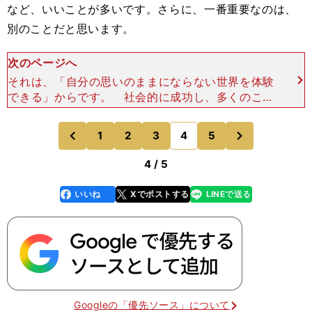
など、いいことが多いです。さらに、一番重要なのは、
別のことだと思います。
次のページへ
それは、「自分の思いのままにならない世界を体験
できる」からです。 社会的に成功し、多くのこと
は何でもできる。けど、ゴルフじゃあ、ティーショ
ットひとつとっても、真っ直ぐ飛ばせず、思うよう
次
1
2
3
4
5
のページへ
のページへ
にいかない。そ
前
4 / 5
いいね
Xでポストする
LINEで送る
line
faceboo
x
k
Googleの「優先ソース」について