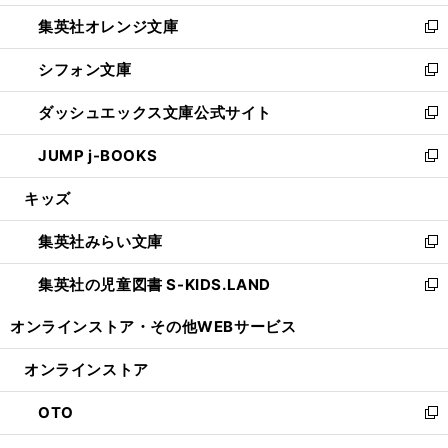
開
ウ
ン
し
集英社オレンジ文庫
く
で
ド
い
新
開
ウ
ウ
し
シフォン文庫
く
で
ィ
い
新
開
ン
ウ
し
ダッシュエックス文庫公式サイト
く
ド
ィ
い
新
ウ
ン
ウ
し
JUMP j-BOOKS
で
ド
ィ
い
新
開
ウ
ン
ウ
し
キッズ
く
で
ド
ィ
い
開
ウ
ン
ウ
集英社みらい文庫
く
で
ド
ィ
新
開
ウ
ン
し
集英社の児童図書 S-KIDS.LAND
く
で
ド
い
新
開
ウ
ウ
し
オンラインストア・
その他WEBサービス
く
で
ィ
い
開
ン
ウ
オンラインストア
く
ド
ィ
ウ
ン
OTO
で
ド
新
開
ウ
し