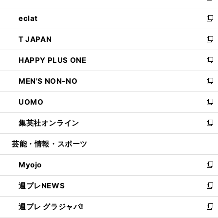
開
ウ
ン
ウ
し
eclat
く
で
ド
ィ
い
新
開
ウ
ン
ウ
し
T JAPAN
く
で
ド
ィ
い
新
開
ウ
ン
ウ
し
HAPPY PLUS ONE
く
で
ド
ィ
い
新
開
ウ
ン
ウ
し
MEN'S NON-NO
く
で
ド
ィ
い
新
開
ウ
ン
ウ
し
UOMO
く
で
ド
ィ
い
新
開
ウ
ン
ウ
し
集英社オンライン
く
で
ド
ィ
い
新
開
ウ
ン
ウ
し
芸能・情報・スポーツ
く
で
ド
ィ
い
開
ウ
ン
ウ
Myojo
く
で
ド
ィ
新
開
ウ
ン
し
週プレNEWS
く
で
ド
い
新
開
ウ
ウ
し
週プレ グラジャパ!
く
で
ィ
い
新
開
ン