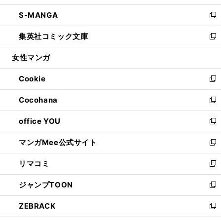
開
ウ
ン
ウ
し
S-MANGA
く
で
ド
ィ
い
新
開
ウ
ン
ウ
し
集英社コミック文庫
く
で
ド
ィ
い
新
開
ウ
ン
ウ
し
女性マンガ
く
で
ド
ィ
い
開
ウ
ン
ウ
Cookie
く
で
ド
ィ
新
開
ウ
ン
し
Cocohana
く
で
ド
い
新
開
ウ
ウ
し
office YOU
く
で
ィ
い
新
開
ン
ウ
し
マンガMee公式サイト
く
ド
ィ
い
新
ウ
ン
ウ
し
リマコミ
で
ド
ィ
い
新
開
ウ
ン
ウ
し
ジャンプTOON
く
で
ド
ィ
い
新
開
ウ
ン
ウ
し
ZEBRACK
く
で
ド
ィ
い
新
開
ウ
ン
ウ
し