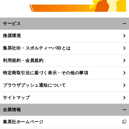
サービス
開
く/
推奨環境
閉
じ
集英社ID・スポルティーバIDとは
る
利用規約・会員規約
特定商取引法に基づく表示・その他の事項
ブラウザプッシュ通知について
サイトマップ
企業情報
開
く/
前
集英社ホームページ
へ
新
閉
し