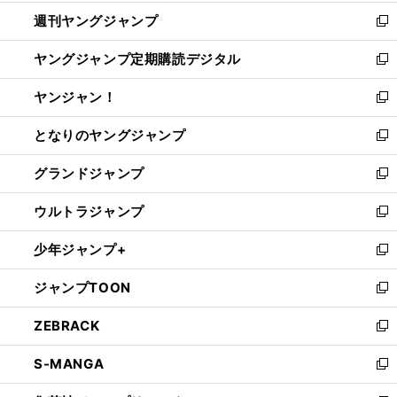
開
ウ
ン
ウ
週刊ヤングジャンプ
く
で
ド
ィ
新
開
ウ
ン
し
ヤングジャンプ定期購読デジタル
く
で
ド
い
新
開
ウ
ウ
し
ヤンジャン！
く
で
ィ
い
新
開
ン
ウ
し
となりのヤングジャンプ
く
ド
ィ
い
新
ウ
ン
ウ
し
グランドジャンプ
で
ド
ィ
い
新
開
ウ
ン
ウ
し
ウルトラジャンプ
く
で
ド
ィ
い
新
開
ウ
ン
ウ
し
少年ジャンプ+
く
で
ド
ィ
い
新
開
ウ
ン
ウ
し
ジャンプTOON
く
で
ド
ィ
い
新
開
ウ
ン
ウ
し
ZEBRACK
く
で
ド
ィ
い
新
開
ウ
ン
ウ
し
S-MANGA
く
で
ド
ィ
い
新
開
ウ
ン
ウ
し