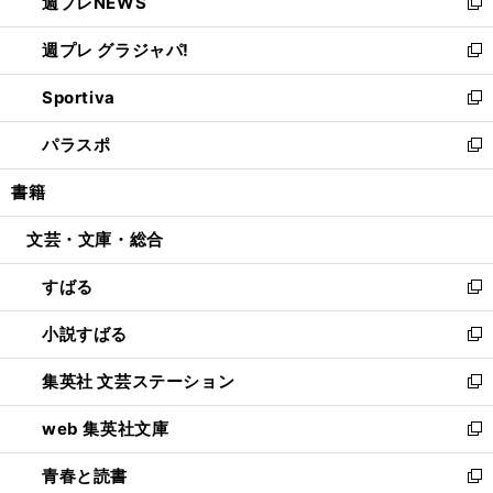
週プレNEWS
く
で
ド
い
新
開
ウ
ウ
し
週プレ グラジャパ!
く
で
ィ
い
新
開
ン
ウ
し
Sportiva
く
ド
ィ
い
新
ウ
ン
ウ
し
パラスポ
で
ド
ィ
い
新
開
ウ
ン
ウ
し
書籍
く
で
ド
ィ
い
開
ウ
ン
ウ
文芸・文庫・総合
く
で
ド
ィ
開
ウ
ン
すばる
く
で
ド
新
開
ウ
し
小説すばる
く
で
い
新
開
ウ
し
集英社 文芸ステーション
く
ィ
い
新
ン
ウ
し
web 集英社文庫
ド
ィ
い
新
ウ
ン
ウ
し
青春と読書
で
ド
ィ
い
新