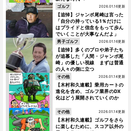
ゴルフ
2026.01.16更新
【追悼】ジャンボ尾崎は言った
「自分の持っている1％だけに
はプライドと信念をもって歩ん
でいくことが大事なんだよ」
男子ゴルフ
2026.01.16更新
【追悼】多くのプロや弟子たち
が追慕した「人間・ジャンボ尾
崎」の優しい視線 まずは普通
の人々の側に立つ
その他
2026.01.14更新
【木村和久連載】乗用カートの
進化を含め、ゴルフ業界のDX
化はどう展開されていくのか
その他
2026.01.14更新
【木村和久連載】ゴルフをさら
に楽しむために、スコア以外の