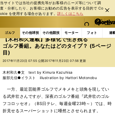
当サイトでは当社の提携先等がお客様のニーズ等について調
査・分析したり、お客様にお勧めの広告を表⽰する⽬的で Co
閉じ
okie を使⽤する場合があります。
詳しくはこちら
る
マイペ
web Sportiva (webスポルティーバ)
検索
メニュ
we
ー
ゴルフの記事一覧
ゴルフ
その他
【木村和久連
b
ジ
ゴルフ
その他球技
その他競技
モーター
フォト
連
ス
【木村和久連載】多様化で生き残る
ポ
ゴルフ番組。あなたはどのタイプ？ (5ページ
ル
目)
テ
ィ
2017年11月23日 07:55 公開
2017年11月23日 07:56 更新
ー
バ
木村和久●文 text by Kimura Kazuhisa
服部元信●イラスト illustration by Hattori Motonobu
一方、最近芸能界ゴルフでメキメキと頭角を現してい
る武井壮さんですが、深夜のゴルフ番組『武井壮のゴル
フコロッセオ』（BS日テレ、毎週金曜23時～）では、時
折見せるスーパーショットに唖然とさせられます。