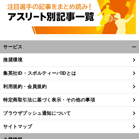
サービス
開
く/
推奨環境
閉
タ
・
。
.
.
.
？
じ
集英社ID・スポルティーバIDとは
イガー
ウッズの復帰を大歓迎する米ゴルフ界
でも本音は
る
利用規約・会員規約
特定商取引法に基づく表示・その他の事項
ブラウザプッシュ通知について
サイトマップ