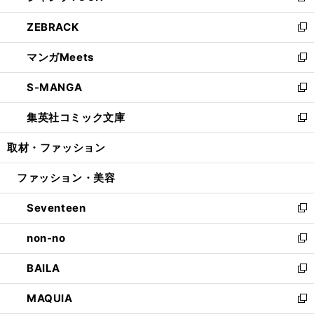
開
ウ
ン
ウ
し
ZEBRACK
く
で
ド
ィ
い
新
開
ウ
ン
ウ
し
マンガMeets
く
で
ド
ィ
い
新
開
ウ
ン
ウ
し
S-MANGA
く
で
ド
ィ
い
新
開
ウ
ン
ウ
し
集英社コミック文庫
く
で
ド
ィ
い
新
開
ウ
ン
ウ
し
取材・ファッション
く
で
ド
ィ
い
開
ウ
ン
ウ
ファッション・美容
く
で
ド
ィ
開
ウ
ン
Seventeen
く
で
ド
新
開
ウ
し
non-no
く
で
い
新
開
ウ
し
BAILA
く
ィ
い
新
ン
ウ
し
MAQUIA
ド
ィ
い
新
ウ