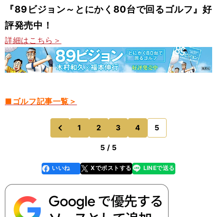
『89ビジョン～とにかく80台で回るゴルフ』好
評発売中！
詳細はこちら＞
■ゴルフ記事一覧＞
1
2
3
4
5
のページへ
前
5 / 5
いいね
Xでポストする
LINEで送る
line
faceboo
x
k