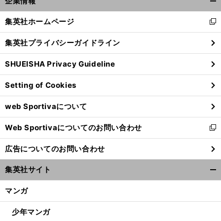
企業情報
開
く/
集英社ホームページ
新
閉
し
じ
集英社プライバシーガイドライン
い
る
ウ
SHUEISHA Privacy Guideline
ィ
ン
Setting of Cookies
ド
ウ
web Sportivaについて
で
開
Web Sportivaについてのお問い合わせ
く
新
し
広告についてのお問い合わせ
い
ウ
集英社サイト
ィ
開
ン
く/
マンガ
ド
閉
ウ
じ
少年マンガ
で
る