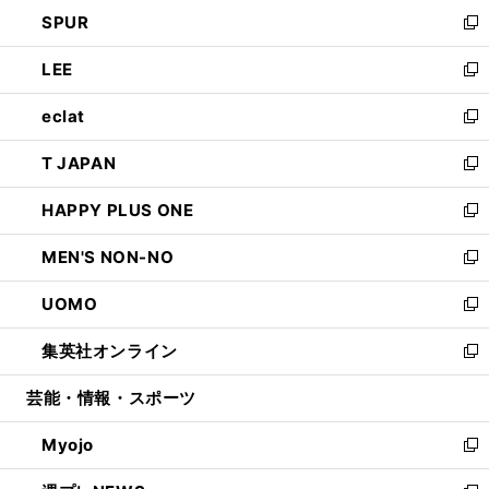
ン
ウ
し
SPUR
で
ド
ィ
い
新
開
ウ
ン
ウ
し
LEE
く
で
ド
ィ
い
新
開
ウ
ン
ウ
し
eclat
く
で
ド
ィ
い
新
開
ウ
ン
ウ
し
T JAPAN
く
で
ド
ィ
い
新
開
ウ
ン
ウ
し
HAPPY PLUS ONE
く
で
ド
ィ
い
新
開
ウ
ン
ウ
し
MEN'S NON-NO
く
で
ド
ィ
い
新
開
ウ
ン
ウ
し
UOMO
く
で
ド
ィ
い
新
開
ウ
ン
ウ
し
集英社オンライン
く
で
ド
ィ
い
新
開
ウ
ン
ウ
し
芸能・情報・スポーツ
く
で
ド
ィ
い
開
ウ
ン
ウ
Myojo
く
で
ド
ィ
新
開
ウ
ン
し