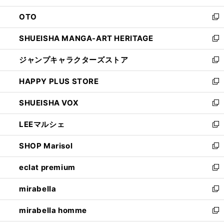
ウ
ン
OTO
で
ド
新
開
ウ
し
SHUEISHA MANGA-ART HERITAGE
く
で
い
新
開
ウ
し
ジャンプキャラクターズストア
く
ィ
い
新
ン
ウ
し
HAPPY PLUS STORE
ド
ィ
い
新
ウ
ン
ウ
し
SHUEISHA VOX
で
ド
ィ
い
新
開
ウ
ン
ウ
し
LEEマルシェ
く
で
ド
ィ
い
新
開
ウ
ン
ウ
し
SHOP Marisol
く
で
ド
ィ
い
新
開
ウ
ン
ウ
し
eclat premium
く
で
ド
ィ
い
新
開
ウ
ン
ウ
し
mirabella
く
で
ド
ィ
い
新
開
ウ
ン
ウ
し
mirabella homme
く
で
ド
ィ
い
新
開
ウ
ン
ウ
し