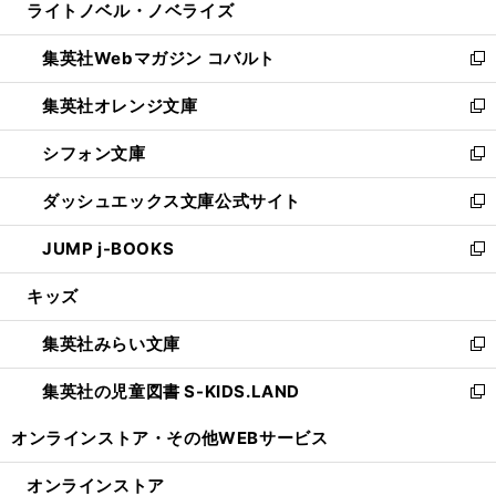
ライトノベル・ノベライズ
く
で
ド
ィ
い
開
ウ
ン
ウ
集英社Webマガジン コバルト
く
で
ド
ィ
新
開
ウ
ン
し
集英社オレンジ文庫
く
で
ド
い
新
開
ウ
ウ
し
シフォン文庫
く
で
ィ
い
新
開
ン
ウ
し
ダッシュエックス文庫公式サイト
く
ド
ィ
い
新
ウ
ン
ウ
し
JUMP j-BOOKS
で
ド
ィ
い
新
開
ウ
ン
ウ
し
キッズ
く
で
ド
ィ
い
開
ウ
ン
ウ
集英社みらい文庫
く
で
ド
ィ
新
開
ウ
ン
し
集英社の児童図書 S-KIDS.LAND
く
で
ド
い
新
開
ウ
ウ
し
オンラインストア・
その他WEBサービス
く
で
ィ
い
開
ン
ウ
オンラインストア
く
ド
ィ