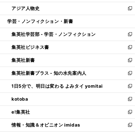
開
ウ
ン
ウ
し
アジア人物史
く
で
ド
ィ
い
新
開
ウ
ン
ウ
し
学芸・ノンフィクション・新書
く
で
ド
ィ
い
開
ウ
ン
ウ
集英社学芸部 - 学芸・ノンフィクション
く
で
ド
ィ
新
開
ウ
ン
し
集英社ビジネス書
く
で
ド
い
新
開
ウ
ウ
し
集英社新書
く
で
ィ
い
新
開
ン
ウ
し
集英社新書プラス - 知の水先案内人
く
ド
ィ
い
新
ウ
ン
ウ
し
1日5分で、明日は変わる よみタイ yomitai
で
ド
ィ
い
新
開
ウ
ン
ウ
し
kotoba
く
で
ド
ィ
い
新
開
ウ
ン
ウ
し
e!集英社
く
で
ド
ィ
い
新
開
ウ
ン
ウ
し
情報・知識＆オピニオン imidas
く
で
ド
ィ
い
新
開
ウ
ン
ウ
し