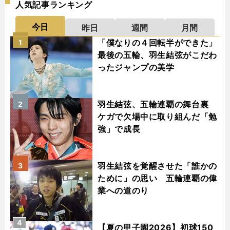
人気記事ランキング
今日
昨日
週間
月間
「僕なりの４回転半ができた」
1
最後の五輪、羽生結弦がこだわ
ったジャンプの美学
羽生結弦、五輪連覇の舞台裏
2
ケガで欠場中に取り組んだ「勉
強」で成長
羽生結弦を覚醒させた「誰かの
3
ために」の思い 五輪連覇の偉
業への道のり
4
【夏の甲子園2026】初球150