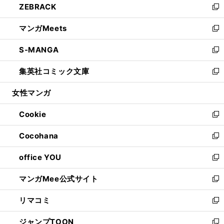
ZEBRACK
く
で
ド
ィ
い
新
開
ウ
ン
ウ
し
マンガMeets
く
で
ド
ィ
い
新
開
ウ
ン
ウ
し
S-MANGA
く
で
ド
ィ
い
新
開
ウ
ン
ウ
し
集英社コミック文庫
く
で
ド
ィ
い
新
開
ウ
ン
ウ
し
女性マンガ
く
で
ド
ィ
い
開
ウ
ン
ウ
Cookie
く
で
ド
ィ
新
開
ウ
ン
し
Cocohana
く
で
ド
い
新
開
ウ
ウ
し
office YOU
く
で
ィ
い
新
開
ン
ウ
し
マンガMee公式サイト
く
ド
ィ
い
新
ウ
ン
ウ
し
リマコミ
で
ド
ィ
い
新
開
ウ
ン
ウ
し
ジャンプTOON
く
で
ド
ィ
い
新