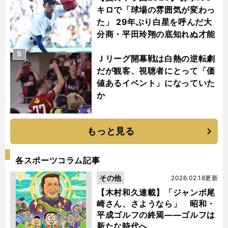
キロで「球場の雰囲気が変わっ
た」 29年ぶり白星を呼んだ大
分商・平田玲翔の底知れぬ才能
5
Ｊリーグ開幕戦は白熱の逆転劇
だが観客、視聴者にとって「価
値あるイベント」になっていた
か
もっと見る
各スポーツコラム記事
その他
2026.02.18更新
【木村和久連載】「ジャンボ尾
崎さん、さようなら」 昭和・
平成ゴルフの終焉――ゴルフは
新たな時代へ