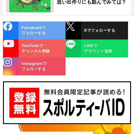
思い出作りにも励んでみては？
cebo
X
Facebookで
Xでフォローする
ok
フォローする
uTube
LINE
YouTubeで
LINEで
チャンネル登録
アカウント追加
stagra
Instagramで
m
フォローする