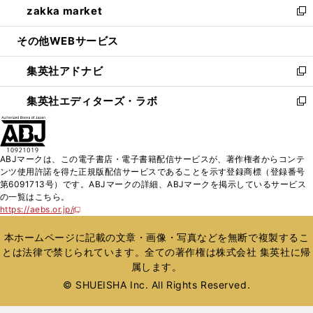
zakka market
く
で
ド
ィ
い
新
開
ウ
ン
ウ
し
その他WEBサービス
く
で
ド
ィ
い
開
ウ
ン
ウ
集英社アドナビ
く
で
ド
ィ
新
開
ウ
ン
し
集英社エディターズ・ラボ
く
で
ド
い
新
開
ウ
ウ
し
く
で
ィ
い
開
ン
ウ
ABJマークは、この電子書店・電子書籍配信サービスが、著作権者からコンテ
く
ド
ィ
ンツ使用許諾を得た正規版配信サービスであることを示す登録商標（登録番号
ウ
ン
第6091713号）です。ABJマークの詳細、ABJマークを掲示しているサービス
で
ド
の一覧はこちら。
開
ウ
https://aebs.or.jp/
新
く
で
し
い
開
本ホームページに記載の文章・画像・写真などを無断で複製するこ
ウ
く
とは法律で禁じられています。全ての著作権は株式会社 集英社に帰
ィ
属します。
ン
ド
© SHUEISHA Inc. All Rights Reserved.
ウ
で
開