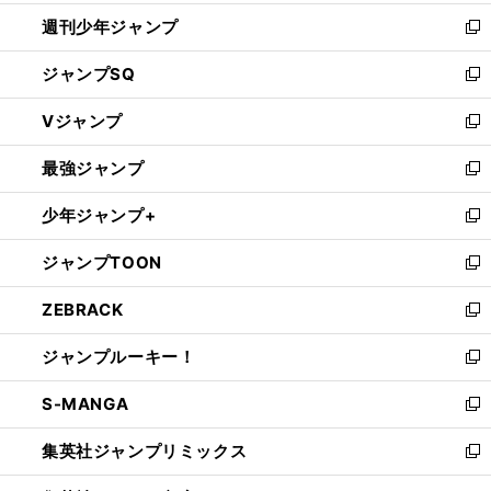
開
週刊少年ジャンプ
く
新
し
ジャンプSQ
い
新
ウ
し
Vジャンプ
ィ
い
新
ン
ウ
し
最強ジャンプ
ド
ィ
い
新
ウ
ン
ウ
し
少年ジャンプ+
で
ド
ィ
い
新
開
ウ
ン
ウ
し
ジャンプTOON
く
で
ド
ィ
い
新
開
ウ
ン
ウ
し
ZEBRACK
く
で
ド
ィ
い
新
開
ウ
ン
ウ
し
ジャンプルーキー！
く
で
ド
ィ
い
新
開
ウ
ン
ウ
し
S-MANGA
く
で
ド
ィ
い
新
開
ウ
ン
ウ
し
集英社ジャンプリミックス
く
で
ド
ィ
い
新
開
ウ
ン
ウ
し