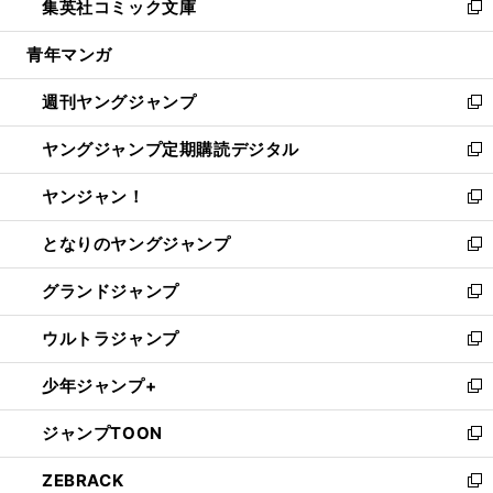
集英社コミック文庫
く
で
ド
ィ
い
新
開
ウ
ン
ウ
し
青年マンガ
く
で
ド
ィ
い
開
ウ
ン
ウ
週刊ヤングジャンプ
く
で
ド
ィ
新
開
ウ
ン
し
ヤングジャンプ定期購読デジタル
く
で
ド
い
新
開
ウ
ウ
し
ヤンジャン！
く
で
ィ
い
新
開
ン
ウ
し
となりのヤングジャンプ
く
ド
ィ
い
新
ウ
ン
ウ
し
グランドジャンプ
で
ド
ィ
い
新
開
ウ
ン
ウ
し
ウルトラジャンプ
く
で
ド
ィ
い
新
開
ウ
ン
ウ
し
少年ジャンプ+
く
で
ド
ィ
い
新
開
ウ
ン
ウ
し
ジャンプTOON
く
で
ド
ィ
い
新
開
ウ
ン
ウ
し
ZEBRACK
く
で
ド
ィ
い
新