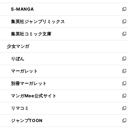
開
ウ
ン
ウ
し
S-MANGA
く
で
ド
ィ
い
新
開
ウ
ン
ウ
し
集英社ジャンプリミックス
く
で
ド
ィ
い
新
開
ウ
ン
ウ
し
集英社コミック文庫
く
で
ド
ィ
い
新
開
ウ
ン
ウ
し
少女マンガ
く
で
ド
ィ
い
開
ウ
ン
ウ
りぼん
く
で
ド
ィ
新
開
ウ
ン
し
マーガレット
く
で
ド
い
新
開
ウ
ウ
し
別冊マーガレット
く
で
ィ
い
新
開
ン
ウ
し
マンガMee公式サイト
く
ド
ィ
い
新
ウ
ン
ウ
し
リマコミ
で
ド
ィ
い
新
開
ウ
ン
ウ
し
ジャンプTOON
く
で
ド
ィ
い
新
開
ウ
ン
ウ
し