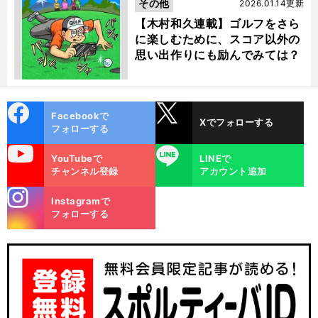
その他
2026.01.14更新
【木村和久連載】ゴルフをさら
に楽しむために、スコア以外の
思い出作りにも励んでみては？
cebo
X
Facebookで
Xでフォローする
ok
フォローする
uTube
LINE
YouTubeで
LINEで
チャンネル登録
アカウント追加
stagra
Instagramで
m
フォローする