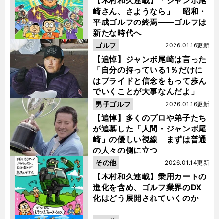
【木村和久連載】「ジャンボ尾
崎さん、さようなら」 昭和・
平成ゴルフの終焉――ゴルフは
新たな時代へ
ゴルフ
2026.01.16更新
【追悼】ジャンボ尾崎は言った
「自分の持っている1％だけに
はプライドと信念をもって歩ん
でいくことが大事なんだよ」
男子ゴルフ
2026.01.16更新
【追悼】多くのプロや弟子たち
が追慕した「人間・ジャンボ尾
崎」の優しい視線 まずは普通
の人々の側に立つ
その他
2026.01.14更新
【木村和久連載】乗用カートの
進化を含め、ゴルフ業界のDX
化はどう展開されていくのか