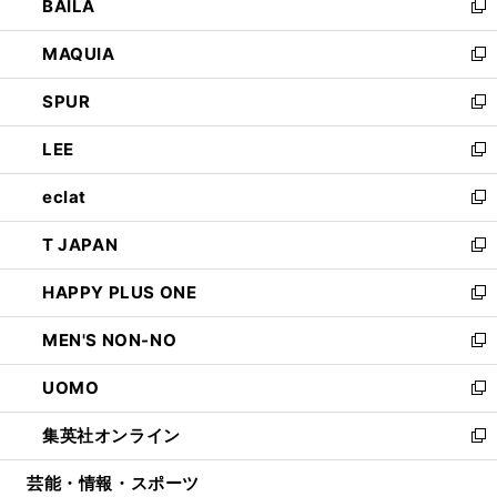
BAILA
く
ィ
い
新
ン
ウ
し
MAQUIA
ド
ィ
い
新
ウ
ン
ウ
し
SPUR
で
ド
ィ
い
新
開
ウ
ン
ウ
し
LEE
く
で
ド
ィ
い
新
開
ウ
ン
ウ
し
eclat
く
で
ド
ィ
い
新
開
ウ
ン
ウ
し
T JAPAN
く
で
ド
ィ
い
新
開
ウ
ン
ウ
し
HAPPY PLUS ONE
く
で
ド
ィ
い
新
開
ウ
ン
ウ
し
MEN'S NON-NO
く
で
ド
ィ
い
新
開
ウ
ン
ウ
し
UOMO
く
で
ド
ィ
い
新
開
ウ
ン
ウ
し
集英社オンライン
く
で
ド
ィ
い
新
開
ウ
ン
ウ
し
芸能・情報・スポーツ
く
で
ド
ィ
い