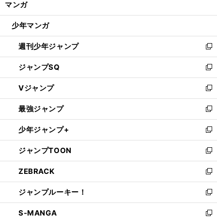
マンガ
ド
閉
ウ
じ
少年マンガ
で
る
開
週刊少年ジャンプ
く
新
し
ジャンプSQ
い
新
ウ
し
Vジャンプ
ィ
い
新
ン
ウ
し
最強ジャンプ
ド
ィ
い
新
ウ
ン
ウ
し
少年ジャンプ+
で
ド
ィ
い
新
開
ウ
ン
ウ
し
ジャンプTOON
く
で
ド
ィ
い
新
開
ウ
ン
ウ
し
ZEBRACK
く
で
ド
ィ
い
新
開
ウ
ン
ウ
し
ジャンプルーキー！
く
で
ド
ィ
い
新
開
ウ
ン
ウ
し
S-MANGA
く
で
ド
ィ
い
新