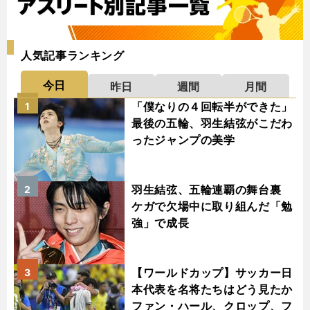
人気記事ランキング
今日
昨日
週間
月間
「僕なりの４回転半ができた」
1
最後の五輪、羽生結弦がこだわ
ったジャンプの美学
羽生結弦、五輪連覇の舞台裏
2
ケガで欠場中に取り組んだ「勉
強」で成長
【ワールドカップ】サッカー日
3
本代表を名将たちはどう見たか
ファン・ハール、クロップ、フ