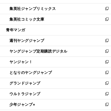
開
ウ
ン
ウ
し
集英社ジャンプリミックス
く
で
ド
ィ
い
新
開
ウ
ン
ウ
し
集英社コミック文庫
く
で
ド
ィ
い
新
開
ウ
ン
ウ
し
青年マンガ
く
で
ド
ィ
い
開
ウ
ン
ウ
週刊ヤングジャンプ
く
で
ド
ィ
新
開
ウ
ン
し
ヤングジャンプ定期購読デジタル
く
で
ド
い
新
開
ウ
ウ
し
ヤンジャン！
く
で
ィ
い
新
開
ン
ウ
し
となりのヤングジャンプ
く
ド
ィ
い
新
ウ
ン
ウ
し
グランドジャンプ
で
ド
ィ
い
新
開
ウ
ン
ウ
し
ウルトラジャンプ
く
で
ド
ィ
い
新
開
ウ
ン
ウ
し
少年ジャンプ+
く
で
ド
ィ
い
新
開
ウ
ン
ウ
し