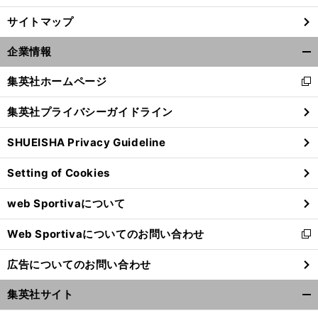
サイトマップ
企業情報
開
く/
集英社ホームページ
新
閉
し
じ
集英社プライバシーガイドライン
い
る
ウ
SHUEISHA Privacy Guideline
ィ
ン
。
Setting of Cookies
ド
」
、
、
、
前
ウ
へ
web Sportivaについて
で
開
Web Sportivaについてのお問い合わせ
く
新
し
広告についてのお問い合わせ
い
ウ
集英社サイト
ィ
開
ン
く/