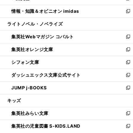
開
ウ
ン
ウ
し
情報・知識＆オピニオン imidas
く
で
ド
ィ
い
新
開
ウ
ン
ウ
し
ライトノベル・ノベライズ
く
で
ド
ィ
い
開
ウ
ン
ウ
集英社Webマガジン コバルト
く
で
ド
ィ
新
開
ウ
ン
し
集英社オレンジ文庫
く
で
ド
い
新
開
ウ
ウ
し
シフォン文庫
く
で
ィ
い
新
開
ン
ウ
し
ダッシュエックス文庫公式サイト
く
ド
ィ
い
新
ウ
ン
ウ
し
JUMP j-BOOKS
で
ド
ィ
い
新
開
ウ
ン
ウ
し
キッズ
く
で
ド
ィ
い
開
ウ
ン
ウ
集英社みらい文庫
く
で
ド
ィ
新
開
ウ
ン
し
集英社の児童図書 S-KIDS.LAND
く
で
ド
い
新
開
ウ