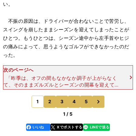
い。
不振の原因は、ドライバーが合わないことで苦労し、
スイングを崩したままシーズンを迎えてしまったことが
ひとつ。もうひとつは、シーズン途中から左手首やヒジ
の痛みによって、思うようなゴルフができなかったのだ
った。
次のページへ
「昨季は、オフの間もなかなか調子が上がらなく
て、そのままズルズルとシーズンの開幕を迎えてし
まったんですよ。その後、夏場には少し（調子も）
よくなったんですけど、結局最後まで（自分のゴル
次
1
2
3
4
5
のページへ
フが）よくわからな
1 / 5
いいね
Xでポストする
LINEで送る
line
faceboo
x
k