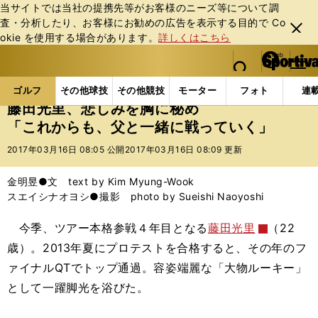
当サイトでは当社の提携先等がお客様のニーズ等について調
査・分析したり、お客様にお勧めの広告を表⽰する⽬的で Co
閉じ
okie を使⽤する場合があります。
詳しくはこちら
る
マイペ
web Sportiva (webスポルティーバ)
検索
メニュ
we
ー
ゴルフの記事一覧
ゴルフ
女子ゴルフ
藤田光里
b
ジ
ゴルフ
その他球技
その他競技
モーター
フォト
連
ス
藤田光里、悲しみを胸に秘め
ポ
「これからも、父と一緒に戦っていく」
ル
テ
2017年03月16日 08:05 公開
2017年03月16日 08:09 更新
ィ
ー
金明昱●文 text by Kim Myung-Wook
バ
スエイシナオヨシ●撮影 photo by Sueishi Naoyoshi
今季、ツアー本格参戦４年目となる
藤田光里
（22
歳）。2013年夏にプロテストを合格すると、その年のフ
ァイナルQTでトップ通過。容姿端麗な「大物ルーキー」
として一躍脚光を浴びた。