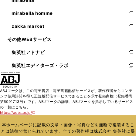
mirabella
で
ド
ィ
い
新
開
ウ
ン
ウ
し
mirabella homme
く
で
ド
ィ
い
新
開
ウ
ン
ウ
し
zakka market
く
で
ド
ィ
い
新
開
ウ
ン
ウ
し
その他WEBサービス
く
で
ド
ィ
い
開
ウ
ン
ウ
集英社アドナビ
く
で
ド
ィ
新
開
ウ
ン
し
集英社エディターズ・ラボ
く
で
ド
い
新
開
ウ
ウ
し
く
で
ィ
い
開
ン
ウ
ABJマークは、この電子書店・電子書籍配信サービスが、著作権者からコンテ
く
ド
ィ
ンツ使用許諾を得た正規版配信サービスであることを示す登録商標（登録番号
ウ
ン
第6091713号）です。ABJマークの詳細、ABJマークを掲示しているサービス
で
ド
の一覧はこちら。
開
ウ
https://aebs.or.jp/
新
く
で
し
い
開
本ホームページに記載の文章・画像・写真などを無断で複製するこ
ウ
く
とは法律で禁じられています。全ての著作権は株式会社 集英社に帰
ィ