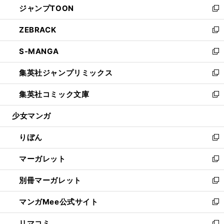
ジャンプTOON
く
で
ド
ィ
い
新
開
ウ
ン
ウ
し
ZEBRACK
く
で
ド
ィ
い
新
開
ウ
ン
ウ
し
S-MANGA
く
で
ド
ィ
い
新
開
ウ
ン
ウ
し
集英社ジャンプリミックス
く
で
ド
ィ
い
新
開
ウ
ン
ウ
し
集英社コミック文庫
く
で
ド
ィ
い
新
開
ウ
ン
ウ
し
少女マンガ
く
で
ド
ィ
い
開
ウ
ン
ウ
りぼん
く
で
ド
ィ
新
開
ウ
ン
し
マーガレット
く
で
ド
い
新
開
ウ
ウ
し
別冊マーガレット
く
で
ィ
い
新
開
ン
ウ
し
マンガMee公式サイト
く
ド
ィ
い
新
ウ
ン
ウ
し
リマコミ
で
ド