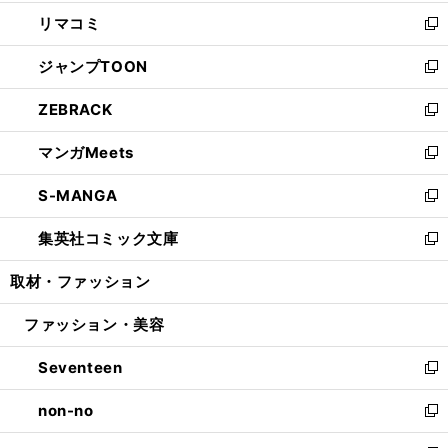
ウ
ン
ウ
し
リマコミ
で
ド
ィ
い
新
開
ウ
ン
ウ
し
ジャンプTOON
く
で
ド
ィ
い
新
開
ウ
ン
ウ
し
ZEBRACK
く
で
ド
ィ
い
新
開
ウ
ン
ウ
し
マンガMeets
く
で
ド
ィ
い
新
開
ウ
ン
ウ
し
S-MANGA
く
で
ド
ィ
い
新
開
ウ
ン
ウ
し
集英社コミック文庫
く
で
ド
ィ
い
新
開
ウ
ン
ウ
し
取材・ファッション
く
で
ド
ィ
い
開
ウ
ン
ウ
ファッション・美容
く
で
ド
ィ
開
ウ
ン
Seventeen
く
で
ド
新
開
ウ
し
non-no
く
で
い
新
開
ウ
し