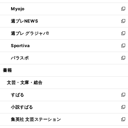
開
ウ
ン
ウ
Myojo
く
で
ド
ィ
新
開
ウ
ン
し
週プレNEWS
く
で
ド
い
新
開
ウ
ウ
し
週プレ グラジャパ!
く
で
ィ
い
新
開
ン
ウ
し
Sportiva
く
ド
ィ
い
新
ウ
ン
ウ
し
パラスポ
で
ド
ィ
い
新
開
ウ
ン
ウ
し
書籍
く
で
ド
ィ
い
開
ウ
ン
ウ
文芸・文庫・総合
く
で
ド
ィ
開
ウ
ン
すばる
く
で
ド
新
開
ウ
し
小説すばる
く
で
い
新
開
ウ
し
集英社 文芸ステーション
く
ィ
い
新
ン
ウ
し