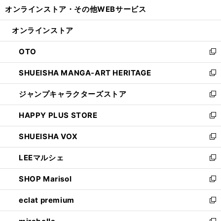
ウ
し
オンラインストア・
その他WEBサービス
く
で
ィ
い
開
ン
ウ
オンラインストア
く
ド
ィ
ウ
ン
OTO
で
ド
新
開
ウ
し
SHUEISHA MANGA-ART HERITAGE
く
で
い
新
開
ウ
し
ジャンプキャラクターズストア
く
ィ
い
新
ン
ウ
し
HAPPY PLUS STORE
ド
ィ
い
新
ウ
ン
ウ
し
SHUEISHA VOX
で
ド
ィ
い
新
開
ウ
ン
ウ
し
LEEマルシェ
く
で
ド
ィ
い
新
開
ウ
ン
ウ
し
SHOP Marisol
く
で
ド
ィ
い
新
開
ウ
ン
ウ
し
eclat premium
く
で
ド
ィ
い
新
開
ウ
ン
ウ
し
く