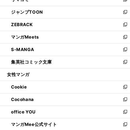
ィ
い
新
開
ウ
ン
ウ
し
ジャンプTOON
く
で
ド
ィ
い
新
開
ウ
ン
ウ
し
ZEBRACK
く
で
ド
ィ
い
新
開
ウ
ン
ウ
し
マンガMeets
く
で
ド
ィ
い
新
開
ウ
ン
ウ
し
S-MANGA
く
で
ド
ィ
い
新
開
ウ
ン
ウ
し
集英社コミック文庫
く
で
ド
ィ
い
新
開
ウ
ン
ウ
し
女性マンガ
く
で
ド
ィ
い
開
ウ
ン
ウ
Cookie
く
で
ド
ィ
新
開
ウ
ン
し
Cocohana
く
で
ド
い
新
開
ウ
ウ
し
office YOU
く
で
ィ
い
新
開
ン
ウ
し
マンガMee公式サイト
く
ド
ィ
い
新