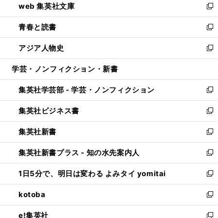
web 集英社文庫
ド
ィ
い
新
ウ
ン
ウ
し
青春と読書
で
ド
ィ
い
新
開
ウ
ン
ウ
し
アジア人物史
く
で
ド
ィ
い
新
開
ウ
ン
ウ
し
学芸・ノンフィクション・新書
く
で
ド
ィ
い
開
ウ
ン
ウ
集英社学芸部 - 学芸・ノンフィクション
く
で
ド
ィ
新
開
ウ
ン
し
集英社ビジネス書
く
で
ド
い
新
開
ウ
ウ
し
集英社新書
く
で
ィ
い
新
開
ン
ウ
し
集英社新書プラス - 知の水先案内人
く
ド
ィ
い
新
ウ
ン
ウ
し
1日5分で、明日は変わる よみタイ yomitai
で
ド
ィ
い
新
開
ウ
ン
ウ
し
kotoba
く
で
ド
ィ
い
新
開
ウ
ン
ウ
し
e!集英社
く
で
ド
ィ
い
新